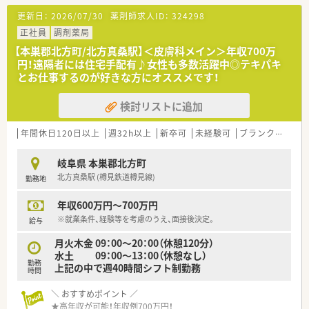
200枚/日以上を対応することも多く、
更新日：
2026/07/30
薬剤師求人ID：
324298
てきぱきと枚数をこなすのがお得意な方にもオススメです！
■遠隔者には住宅の手配もいたします。
正社員
調剤薬局
遠方からの応募も歓迎！
【本巣郡北方町/北方真桑駅】＜皮膚科メイン＞年収700万
■最寄りの駅は北方真桑駅 (樽見鉄道樽見線)ですが、
円！遠隔者には住宅手配有♪女性も多数活躍中◎テキパキ
車通勤が便利な立地です。
とお仕事するのが好きな方にオススメです！
＼ こんな会社です ／
検討リストに追加
■三重県・岐阜県に調剤薬局7店舗を展開中！
■代表も薬剤師で、現場目線を持ちながら店舗運営を行っていま
す。
年間休日120日以上
週32h以上
新卒可
未経験可
ブランク可
車
■店舗形態はマンツーマンがほとんど。
患者様のご家族各世代から処方箋を応需する地域密着型の薬
岐阜県 本巣郡北方町
局です。
北方真桑駅 (樽見鉄道樽見線)
勤務地
■今後も店舗拡大を計画中！勢いある企業です。
■勤務薬剤師・管理薬剤師だけでなく、ラウンダーとしての採用
年収600万円～700万円
も行っております。
※就業条件、経験等を考慮のうえ、面接後決定。
給与
月火木金 09：00～20：00（休憩120分）
水土 09：00～13：00（休憩なし）
勤務
上記の中で週40時間シフト制勤務
時間
＼ おすすめポイント ／
★高年収が可能！年収例700万円！