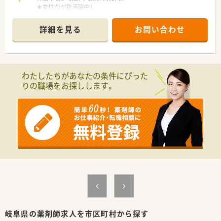
★女性がが数活躍中！
★遠方からの方には住居手配あり！
詳細を見る
お問い合わせ
＼ 働く環境について ／
■19:00までの勤務など、勤務条件のご相談が可能です。
■メインの科目は皮膚科。
200枚/日以上を対応することも多く、
てきぱきと枚数をこなすのがお得意な方にもオススメです！
わたしたちがあなたの条件にぴった
■遠隔者には住宅の手配もいたします。
りの職場をお探しします。
遠方からの応募も歓迎！
■最寄りの駅は北方真桑駅 (樽見鉄道樽見線)ですが、
車通勤が便利な立地です。
＼ こんな会社です ／
■三重県・岐阜県に調剤薬局7店舗を展開中！
■代表も薬剤師で、現場目線を持ちながら店舗運営を行っていま
す。
■店舗形態はマンツーマンがほとんど。
患者様のご家族各世代から処方箋を応需する地域密着型の薬
局です。
■今後も店舗拡大を計画中！勢いある企業です。
■勤務薬剤師・管理薬剤師だけでなく、ラウンダーとしての採用
も行っております。
岐阜県の薬剤師求人を市区町村から探す