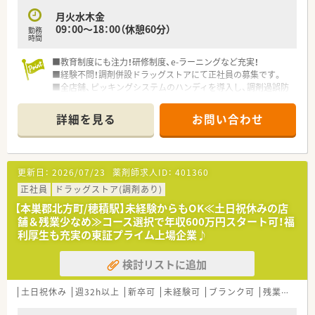
月火水木金
【こんな取り組みをしています】
09：00～18：00（休憩60分）
勤務
■調剤過誤を防止するために全店舗へピッキングシステムのハ
時間
ンディを導入しており、安全性の高い調剤業務を追求し続けてい
ます。
■教育制度にも注力！研修制度、e-ラーニングなど充実！
■OTC領域について深く学ぶため、配属店舗のエリア内で3ヶ月
■経験不問！調剤併設ドラッグストアにて正社員の募集です。
程度のドラッグ研修を実施し、総合的な知識の習得を支援してい
■全店舗、ピッキングシステムのハンディを導入し、調剤過誤防
ます。
止に努めています。
■研修会や講習、eラーニングなどの補助制度を設けており、薬
■勤務時間・給与を3/4にし、正社員として勤務できる「スリーク
詳細を見る
お問い合わせ
剤師としての継続的なスキルアップを全面的にバックアップい
オーター社員」という制度あり！子育て中のママ薬剤師さんにも
たします。
お勧め！
■OTC販売に携わりたい方にもお勧め！OTC薬販売の際に処方箋
を持ってきていただくよう声をかけ、薬剤師さん自身が調剤業務
更新日：
2026/07/23
薬剤師求人ID：
401360
により専念できるよう、働きかけています。
■東海以外にも出店している東証プライム上場の企業で、福利厚
正社員
ドラッグストア(調剤あり)
生が整っています。
【本巣郡北方町/穂積駅】未経験からもOK≪土日祝休みの店
舗＆残業少なめ≫コース選択で年収600万円スタート可！福
利厚生も充実の東証プライム上場企業♪
検討リストに追加
土日祝休み
週32h以上
新卒可
未経験可
ブランク可
残業なし(ほぼなし含む)