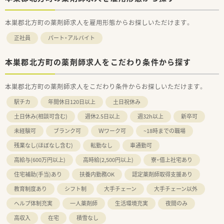
本巣郡北方町の薬剤師求人を雇用形態からお探しいただけます。
正社員
パート・アルバイト
本巣郡北方町の薬剤師求人をこだわり条件から探す
本巣郡北方町の薬剤師求人をこだわり条件からお探しいただけます。
駅チカ
年間休日120日以上
土日祝休み
土日休み(相談可含む)
週休2.5日以上
週32h以上
新卒可
未経験可
ブランク可
Ｗワーク可
~18時までの職場
残業なし(ほぼなし含む)
転勤なし
車通勤可
高給与(600万円以上)
高時給(2,500円以上)
寮・借上社宅あり
住宅補助(手当)あり
扶養内勤務OK
認定薬剤師取得支援あり
教育制度あり
シフト制
大手チェーン
大手チェーン以外
ヘルプ体制充実
一人薬剤師
生活環境充実
夜間のみ
高収入
在宅
積雪なし