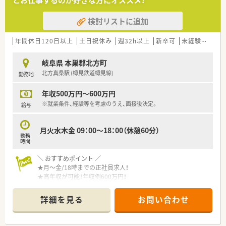
とお仕事するのが好きな方にオススメ！
■OTC薬販売の際に処方箋を持ってきていただくよう声をかけ、
薬剤師さん自身が調剤業務により専念できるよう、働きかけて
検討リストに追加
います。
■勤務時間・給与を3/4にし、
正社員として勤務できる「スリークオーター社員」という制度
年間休日120日以上
土日祝休み
週32h以上
新卒可
未経験可
ブ
あり！
子育てをしている方も多数活躍中！
岐阜県 本巣郡北方町
北方真桑駅 (樽見鉄道樽見線)
勤務地
＼ こんな会社です ／
■創業150年以上もの歴史ある企業！
年収500万円～600万円
■東海以外にも多数店舗展開している、東証プライム上場の企業
です。
※就業条件、経験等を考慮のうえ、面接後決定。
給与
月火水木金 09：00～18：00（休憩60分）
勤務
時間
＼ おすすめポイント ／
★月～金/18時までの正社員求人！
★高年収が可能！年収例600万円！
★遠方からの方には住居手配あり！
詳細を見る
お問い合わせ
＼ 働く環境について ／
■18:00までの勤務で、原則残業はございません。
■メインの科目は皮膚科。