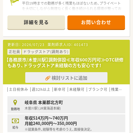
平日19時までの勤務が多く残業もほぼないため、プライベート
を大切にしながら無理なく長く働き続けられる環境が整ってお
ります。
詳細を見る
お問い合わせ
【店舗情報と応需状況について】
■北方真桑駅から徒歩17分の立地にあり、通勤にはマイカーの
利用も可能となっている利便性の高い調剤併設型ドラッグスト
アです。
更新日：
2026/07/23
薬剤師求人ID：
401473
■近隣医療機関からの処方箋を広く面で応需しており、1日あた
りの処方箋枚数は10枚から15枚程度と落ち着いた環境で働けま
正社員
ドラッグストア(調剤あり)
す。
【各務原市/木曽川駅】調剤併設≪年収600万円可≫OTC研修
■常時薬剤師1名と医療事務3名が在籍しており、事務スタッフ
もあり、ドラッグストア未経験の方も安心です！
のサポートを受けながらゆとりを持って患者様に対応できる体
制です。
検討リストに追加
【職場環境と雰囲気】
■音声入力の薬歴やピッキングサポートシステムなど最新の機
土日祝休み
週32h以上
新卒可
未経験可
ブランク可
残業なし(ほぼなし含む)
器を導入しており、調剤過誤率が非常に低く安心して働ける職場
です。
岐阜県 本巣郡北方町
■複数の医療事務が配置されており、1人薬剤師の店舗であって
木曽川駅 (JR東海道本線)
勤務地
もミスを防ぐチェック体制が整っているため精神的な負担が軽
減されます。
年収514万円～740万円
■畳の休憩室が完備されるなど従業員想いの空間づくりがなさ
月給240,000円～350,000円
れており、スタッフ同士がリラックスして過ごせる良好な雰囲気
給与
※就業条件、経験等を考慮のうえ、面接後決定。
です。