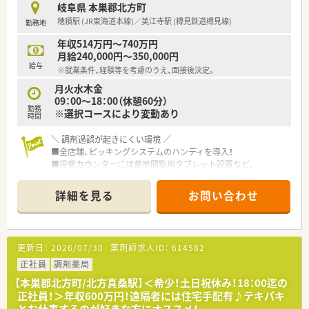
岐阜県 本巣郡北方町
穂積駅 (JR東海道本線)／美江寺駅 (樽見鉄道樽見線)
勤務地
年収514万円～740万円
月給240,000円～350,000円
給与
※就業条件、経験等を考慮のうえ、面接後決定。
月火水木金
09：00～18：00（休憩60分）
勤務
※選択コースにより変動あり
時間
＼ 調剤過誤が起きにくい環境 ／
■全店舗、ピッキングシステムのハンディを導入！
■投薬カウンターには薬歴閲覧用タブレット設置など、
安心して働けるよう、最新の機械を導入！
■過誤率はひと月あたり、なんと「0.02%」程度！
詳細を見る
お問い合わせ
過誤が発生しにくい環境を証明しています！
＼ 自己研鑽をサポート ／
■教育制度にも注力！
更新日：
2026/07/30
薬剤師求人ID：
614582
研修制度、e-ラーニング・マニュアルなどが充実しており、
講習や学会への補助制度あり♪
正社員
調剤薬局
【本巣郡北方町/北方真桑駅】＜希少！土日祝休み！18：00迄の
＼ 働き方について ／
正社員！＞年収600万円！遠隔者には住宅手配有♪テキパキ
■年1回、1週間程度の連続休暇が取得可能！