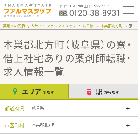
平日9：30-19：00 土日10：00-19：00
薬剤師の転職・求人サイト ファルマスタッフ
岐阜県
本巣郡北方町
寮・
本巣郡北方町（岐阜県）の寮・
借上社宅あり
の薬剤師転職・
求人情報一覧
エリア
駅
で探す
から探す
都道府県
岐阜県
市区町村
本巣郡北方町