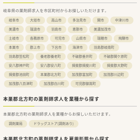
岐阜県の薬剤師求人を市区町村からお探しいただけます。
岐阜市
大垣市
高山市
多治見市
関市
中津川市
美濃市
瑞浪市
羽島市
恵那市
美濃加茂市
土岐市
各務原市
可児市
山県市
瑞穂市
飛騨市
本巣市
郡上市
下呂市
海津市
羽島郡岐南町
羽島郡笠松町
養老郡養老町
不破郡垂井町
不破郡関ケ原町
安八郡神戸町
安八郡安八町
揖斐郡揖斐川町
揖斐郡大野町
揖斐郡池田町
本巣郡北方町
加茂郡富加町
加茂郡川辺町
加茂郡八百津町
加茂郡白川町
可児郡御嵩町
本巣郡北方町の薬剤師求人を業種から探す
本巣郡北方町の薬剤師求人を業種からお探しいただけます。
調剤薬局
ドラッグストア(調剤あり)
本巣郡北方町の薬剤師求人を雇用形態から探す