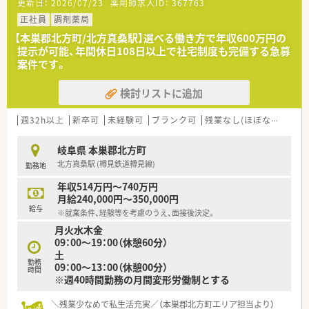
更新日：
2026/07/23
薬剤師求人ID：
367763
正社員
調剤薬局
【本巣郡北方町/北方真桑駅】選べる働き方で年収600万円の
提示が可能、年間休日108日以上で社宅制度も完備する急募
案件です。
検討リストに追加
週32h以上
新卒可
未経験可
ブランク可
残業なし(ほぼなし含む)
岐阜県 本巣郡北方町
北方真桑駅 (樽見鉄道樽見線)
勤務地
年収514万円～740万円
月給240,000円～350,000円
給与
※就業条件、経験等を考慮のうえ、面接後決定。
月火水木金
09：00～19：00（休憩60分）
土
勤務
09：00～13：00（休憩00分）
時間
※週40時間勤務の月間変形労働制とする
＼残業少なめで私生活充実／（本巣郡北方町エリア担当より）