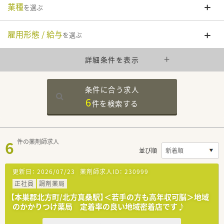
業種
を選ぶ
雇用形態 / 給与
を選ぶ
詳細条件を表示
条件に合う求人
6
件を
検索する
6
件の薬剤師求人
並び順
更新日：
2026/07/23
薬剤師求人ID：
230999
正社員
調剤薬局
【本巣郡北方町/北方真桑駅】＜若手の方も高年収可脳＞地域
のかかりつけ薬局 定着率の良い地域密着店です♪