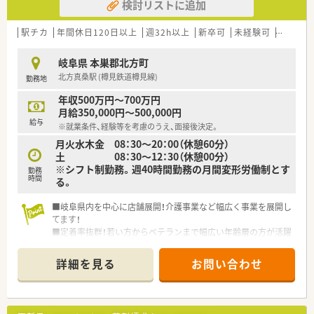
検討リストに追加
駅チカ
年間休日120日以上
週32h以上
新卒可
未経験可
ブラン
岐阜県 本巣郡北方町
北方真桑駅 (樽見鉄道樽見線)
勤務地
年収500万円～700万円
月給350,000円～500,000円
給与
※就業条件、経験等を考慮のうえ、面接後決定。
月火水木金 08：30～20：00（休憩60分）
土 08：30～12：30（休憩00分）
※シフト制勤務。週40時間勤務の月間変形労働制とす
勤務
時間
る。
■岐阜県内を中心に店舗展開！介護事業など幅広く事業を展開し
てます！
■定着率抜群！若い方からベテランまで幅広い年齢層の方が活躍
中！
■やりたいことを応援・支援して頂ける企業です！風通しがよく
詳細を見る
お問い合わせ
アットホームな環境です！