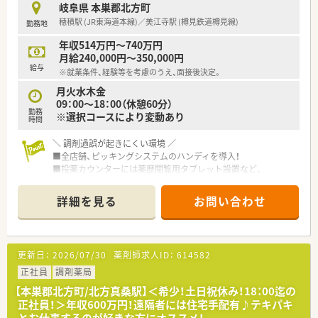
岐阜県 本巣郡北方町
穂積駅 (JR東海道本線)／美江寺駅 (樽見鉄道樽見線)
勤務地
年収514万円～740万円
月給240,000円～350,000円
給与
※就業条件、経験等を考慮のうえ、面接後決定。
月火水木金
09：00～18：00（休憩60分）
勤務
※選択コースにより変動あり
時間
＼ 調剤過誤が起きにくい環境 ／
■全店舗、ピッキングシステムのハンディを導入！
■投薬カウンターには薬歴閲覧用タブレット設置など、
安心して働けるよう、最新の機械を導入！
■過誤率はひと月あたり、なんと「0.02%」程度！
詳細を見る
お問い合わせ
過誤が発生しにくい環境を証明しています！
＼ 自己研鑽をサポート ／
■教育制度にも注力！
更新日：
2026/07/30
薬剤師求人ID：
614582
研修制度、e-ラーニング・マニュアルなどが充実しており、
講習や学会への補助制度あり♪
正社員
調剤薬局
【本巣郡北方町/北方真桑駅】＜希少！土日祝休み！18：00迄の
＼ 働き方について ／
正社員！＞年収600万円！遠隔者には住宅手配有♪テキパキ
■年1回、1週間程度の連続休暇が取得可能！