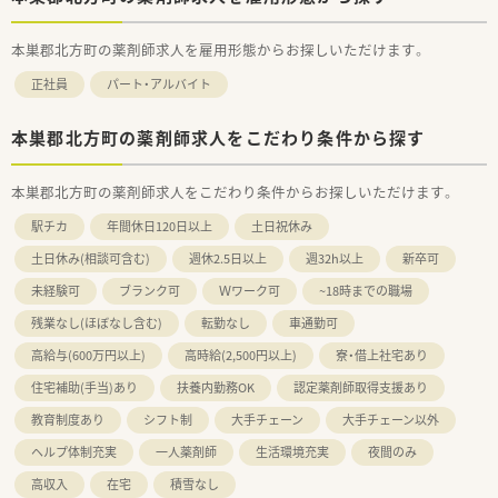
本巣郡北方町の薬剤師求人を雇用形態からお探しいただけます。
正社員
パート・アルバイト
本巣郡北方町の薬剤師求人をこだわり条件から探す
本巣郡北方町の薬剤師求人をこだわり条件からお探しいただけます。
駅チカ
年間休日120日以上
土日祝休み
土日休み(相談可含む)
週休2.5日以上
週32h以上
新卒可
未経験可
ブランク可
Ｗワーク可
~18時までの職場
残業なし(ほぼなし含む)
転勤なし
車通勤可
高給与(600万円以上)
高時給(2,500円以上)
寮・借上社宅あり
住宅補助(手当)あり
扶養内勤務OK
認定薬剤師取得支援あり
教育制度あり
シフト制
大手チェーン
大手チェーン以外
ヘルプ体制充実
一人薬剤師
生活環境充実
夜間のみ
高収入
在宅
積雪なし