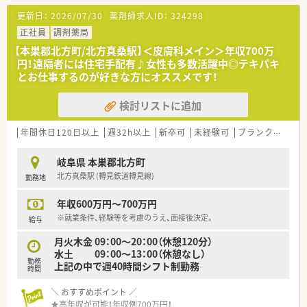
200枚/日以上を対応することも多く、
更新日：
2026/07/30
薬剤師求人ID：
324298
てきぱきと枚数をこなすのがお得意な方にもオススメです！
■遠隔者には住宅の手配もいたします。
正社員
調剤薬局
遠方からの応募も歓迎！
【本巣郡北方町/北方真桑駅】＜皮膚科メイン＞年収700万
■最寄りの駅は北方真桑駅 (樽見鉄道樽見線)ですが、
円！遠隔者には住宅手配有♪女性も多数活躍中◎テキパキ
車通勤が便利な立地です。
とお仕事するのが好きな方にオススメです！
＼ こんな会社です ／
検討リストに追加
■三重県・岐阜県に調剤薬局7店舗を展開中！
■代表も薬剤師で、現場目線を持ちながら店舗運営を行っていま
す。
年間休日120日以上
週32h以上
新卒可
未経験可
ブランク可
車
■店舗形態はマンツーマンがほとんど。
患者様のご家族各世代から処方箋を応需する地域密着型の薬
岐阜県 本巣郡北方町
局です。
北方真桑駅 (樽見鉄道樽見線)
勤務地
■今後も店舗拡大を計画中！勢いある企業です。
■勤務薬剤師・管理薬剤師だけでなく、ラウンダーとしての採用
年収600万円～700万円
も行っております。
※就業条件、経験等を考慮のうえ、面接後決定。
給与
月火木金 09：00～20：00（休憩120分）
水土 09：00～13：00（休憩なし）
勤務
上記の中で週40時間シフト制勤務
時間
＼ おすすめポイント ／
★高年収が可能！年収例700万円！