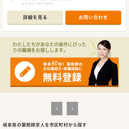
★女性がが数活躍中！
★遠方からの方には住居手配あり！
詳細を見る
お問い合わせ
＼ 働く環境について ／
■19:00までの勤務など、勤務条件のご相談が可能です。
■メインの科目は皮膚科。
200枚/日以上を対応することも多く、
てきぱきと枚数をこなすのがお得意な方にもオススメです！
わたしたちがあなたの条件にぴった
■遠隔者には住宅の手配もいたします。
りの職場をお探しします。
遠方からの応募も歓迎！
■最寄りの駅は北方真桑駅 (樽見鉄道樽見線)ですが、
車通勤が便利な立地です。
＼ こんな会社です ／
■三重県・岐阜県に調剤薬局7店舗を展開中！
■代表も薬剤師で、現場目線を持ちながら店舗運営を行っていま
す。
■店舗形態はマンツーマンがほとんど。
患者様のご家族各世代から処方箋を応需する地域密着型の薬
局です。
■今後も店舗拡大を計画中！勢いある企業です。
■勤務薬剤師・管理薬剤師だけでなく、ラウンダーとしての採用
も行っております。
岐阜県の薬剤師求人を市区町村から探す