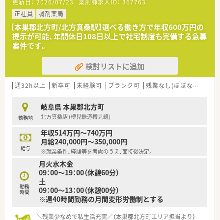
更新日：
2026/07/23
薬剤師求人ID：
367763
正社員
調剤薬局
【本巣郡北方町/北方真桑駅】選べる働き方で年収600万円の
提示が可能、年間休日108日以上で社宅制度も完備する急募
案件です。
検討リストに追加
週32h以上
新卒可
未経験可
ブランク可
残業なし(ほぼなし含む)
岐阜県 本巣郡北方町
北方真桑駅 (樽見鉄道樽見線)
勤務地
年収514万円～740万円
月給240,000円～350,000円
給与
※就業条件、経験等を考慮のうえ、面接後決定。
月火水木金
09：00～19：00（休憩60分）
土
勤務
09：00～13：00（休憩00分）
時間
※週40時間勤務の月間変形労働制とする
＼残業少なめで私生活充実／（本巣郡北方町エリア担当より）