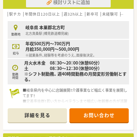
検討リストに追加
駅チカ
年間休日120日以上
週32h以上
新卒可
未経験可
ブラン
岐阜県 本巣郡北方町
北方真桑駅 (樽見鉄道樽見線)
勤務地
年収500万円～700万円
月給350,000円～500,000円
給与
※就業条件、経験等を考慮のうえ、面接後決定。
月火水木金 08：30～20：00（休憩60分）
土 08：30～12：30（休憩00分）
※シフト制勤務。週40時間勤務の月間変形労働制とす
勤務
時間
る。
■岐阜県内を中心に店舗展開！介護事業など幅広く事業を展開し
てます！
■定着率抜群！若い方からベテランまで幅広い年齢層の方が活躍
中！
■やりたいことを応援・支援して頂ける企業です！風通しがよく
詳細を見る
お問い合わせ
アットホームな環境です！