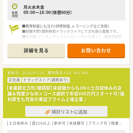
月火水木金
【こんな取り組みをしています】
09：00～18：00（休憩60分）
勤務
■調剤過誤を防止するために全店舗へピッキングシステムのハ
時間
ンディを導入しており、安全性の高い調剤業務を追求し続けてい
ます。
■教育制度にも注力！研修制度、e-ラーニングなど充実！
■OTC領域について深く学ぶため、配属店舗のエリア内で3ヶ月
■経験不問！調剤併設ドラッグストアにて正社員の募集です。
程度のドラッグ研修を実施し、総合的な知識の習得を支援してい
■全店舗、ピッキングシステムのハンディを導入し、調剤過誤防
ます。
止に努めています。
■研修会や講習、eラーニングなどの補助制度を設けており、薬
■勤務時間・給与を3/4にし、正社員として勤務できる「スリーク
詳細を見る
お問い合わせ
剤師としての継続的なスキルアップを全面的にバックアップい
オーター社員」という制度あり！子育て中のママ薬剤師さんにも
たします。
お勧め！
■OTC販売に携わりたい方にもお勧め！OTC薬販売の際に処方箋
を持ってきていただくよう声をかけ、薬剤師さん自身が調剤業務
更新日：
2026/07/23
薬剤師求人ID：
401360
により専念できるよう、働きかけています。
■東海以外にも出店している東証プライム上場の企業で、福利厚
正社員
ドラッグストア(調剤あり)
生が整っています。
【本巣郡北方町/穂積駅】未経験からもOK≪土日祝休みの店
舗＆残業少なめ≫コース選択で年収600万円スタート可！福
利厚生も充実の東証プライム上場企業♪
検討リストに追加
土日祝休み
週32h以上
新卒可
未経験可
ブランク可
残業なし(ほぼなし含む)