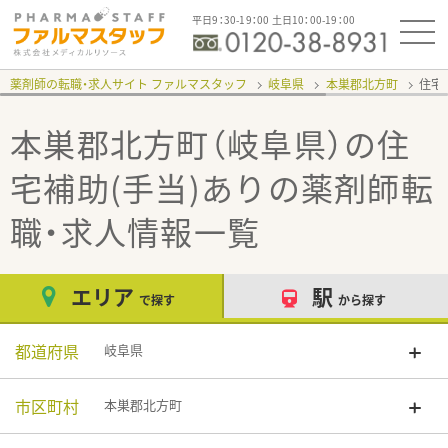
平日9：30-19：00 土日10：00-19：00
薬剤師の転職・求人サイト ファルマスタッフ
岐阜県
本巣郡北方町
住宅
本巣郡北方町（岐阜県）の住
宅補助(手当)あり
の薬剤師転
職・求人情報一覧
エリア
駅
で探す
から探す
都道府県
岐阜県
市区町村
本巣郡北方町