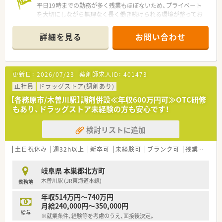
平日19時までの勤務が多く残業もほぼないため、プライベート
を大切にしながら無理なく長く働き続けられる環境が整ってお
ります。
詳細を見る
お問い合わせ
【店舗情報と応需状況について】
■北方真桑駅から徒歩17分の立地にあり、通勤にはマイカーの
利用も可能となっている利便性の高い調剤併設型ドラッグスト
アです。
更新日：
2026/07/23
薬剤師求人ID：
401473
■近隣医療機関からの処方箋を広く面で応需しており、1日あた
りの処方箋枚数は10枚から15枚程度と落ち着いた環境で働けま
正社員
ドラッグストア(調剤あり)
す。
【各務原市/木曽川駅】調剤併設≪年収600万円可≫OTC研修
■常時薬剤師1名と医療事務3名が在籍しており、事務スタッフ
もあり、ドラッグストア未経験の方も安心です！
のサポートを受けながらゆとりを持って患者様に対応できる体
制です。
検討リストに追加
【職場環境と雰囲気】
■音声入力の薬歴やピッキングサポートシステムなど最新の機
土日祝休み
週32h以上
新卒可
未経験可
ブランク可
残業なし(ほぼなし含む)
器を導入しており、調剤過誤率が非常に低く安心して働ける職場
です。
岐阜県 本巣郡北方町
■複数の医療事務が配置されており、1人薬剤師の店舗であって
木曽川駅 (JR東海道本線)
勤務地
もミスを防ぐチェック体制が整っているため精神的な負担が軽
減されます。
年収514万円～740万円
■畳の休憩室が完備されるなど従業員想いの空間づくりがなさ
月給240,000円～350,000円
れており、スタッフ同士がリラックスして過ごせる良好な雰囲気
給与
※就業条件、経験等を考慮のうえ、面接後決定。
です。