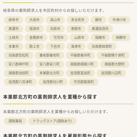
岐阜県の薬剤師求人を市区町村からお探しいただけます。
岐阜市
大垣市
高山市
多治見市
関市
中津川市
美濃市
瑞浪市
羽島市
恵那市
美濃加茂市
土岐市
各務原市
可児市
山県市
瑞穂市
飛騨市
本巣市
郡上市
下呂市
海津市
羽島郡岐南町
羽島郡笠松町
養老郡養老町
不破郡垂井町
不破郡関ケ原町
安八郡神戸町
安八郡安八町
揖斐郡揖斐川町
揖斐郡大野町
揖斐郡池田町
本巣郡北方町
加茂郡富加町
加茂郡川辺町
加茂郡八百津町
加茂郡白川町
可児郡御嵩町
本巣郡北方町の薬剤師求人を業種から探す
本巣郡北方町の薬剤師求人を業種からお探しいただけます。
調剤薬局
ドラッグストア(調剤あり)
本巣郡北方町の薬剤師求人を雇用形態から探す