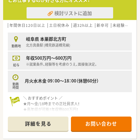
とお仕事するのが好きな方にオススメ！
■OTC薬販売の際に処方箋を持ってきていただくよう声をかけ、
薬剤師さん自身が調剤業務により専念できるよう、働きかけて
検討リストに追加
います。
■勤務時間・給与を3/4にし、
正社員として勤務できる「スリークオーター社員」という制度
年間休日120日以上
土日祝休み
週32h以上
新卒可
未経験可
ブ
あり！
子育てをしている方も多数活躍中！
岐阜県 本巣郡北方町
北方真桑駅 (樽見鉄道樽見線)
勤務地
＼ こんな会社です ／
■創業150年以上もの歴史ある企業！
年収500万円～600万円
■東海以外にも多数店舗展開している、東証プライム上場の企業
です。
※就業条件、経験等を考慮のうえ、面接後決定。
給与
月火水木金 09：00～18：00（休憩60分）
勤務
時間
＼ おすすめポイント ／
★月～金/18時までの正社員求人！
★高年収が可能！年収例600万円！
★遠方からの方には住居手配あり！
詳細を見る
お問い合わせ
＼ 働く環境について ／
■18:00までの勤務で、原則残業はございません。
■メインの科目は皮膚科。