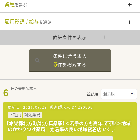
業種
を選ぶ
雇用形態 / 給与
を選ぶ
詳細条件を表示
条件に合う求人
6
件を
検索する
6
件の薬剤師求人
並び順
更新日：
2026/07/23
薬剤師求人ID：
230999
正社員
調剤薬局
【本巣郡北方町/北方真桑駅】＜若手の方も高年収可脳＞地域
のかかりつけ薬局 定着率の良い地域密着店です♪