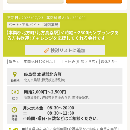
更新日：
2026/07/23
薬剤師求人ID：
231001
パート・アルバイト
調剤薬局
【本巣郡北方町/北方真桑駅】＜時給～2500円＞ブランクあ
る方も歓迎！チャレンジを応援してくれる会社です
検討リストに追加
駅チカ
年間休日120日以上
土日休み(相談可含む)
週休2.5日以上
岐阜県 本巣郡北方町
北方真桑駅 (樽見鉄道樽見線)
勤務地
時給2,000円～2,500円
※就業条件、経験等を考慮のうえ、面接後決定。
給与
月火水木金 08：30～20：00
土 08：30～12：30
勤務
※時間・曜日・日数などはご相談ください。
時間
■岐阜県内を中心に店舗展開！介護事業など幅広く事業を展開し