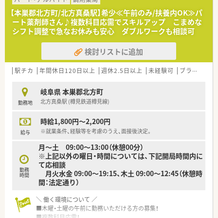
い！
【本巣郡北方町/北方真桑駅】希少≪午前のみ/扶養内OK≫パ
■温和な社長のもと、スタッフ間の仲もよく、
ート薬剤師さん♪複数科目応需でスキルアップ こまめな
あたたかい雰囲気の店舗を作っています。
シフト調整で急なお休みも安心 ダブルワークも相談可
■ご家庭の事情や背景（子育てや介護など）にも配慮しており、
勤務条件等、柔軟にご対応いただける会社です。
検討リストに追加
＼ 充実した研修内容 ／
■月に一度、メーカーさんによる研修を行っています。
駅チカ
年間休日120日以上
週休2.5日以上
未経験可
ブランク可
MRの方が説明する薬剤と、その薬剤が使われる疾患について、
病態と治療について学びます。
岐阜県 本巣郡北方町
※コロナ禍の影響により、若干変動有
北方真桑駅 (樽見鉄道樽見線)
勤務地
■ご希望の外部研修に対して、会社が研修費用を負担します。
時給1,800円～2,200円
※就業条件、経験等を考慮のうえ、面接後決定。
給与
月～土 09:00～13:00（休憩00分）
※上記以外の曜日・時間については、下記開局時間内に
て応相談
勤務
月火水金 09:00～19:15、木土 09:00～12:45（休憩時
時間
間：法定通り）
＼ 働く環境について ／
■木曜・土曜の午前に勤務いただける方の募集！
■複数科目応需！