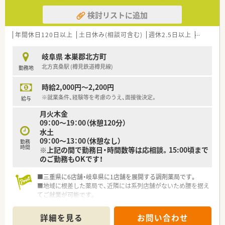
検討リストに追加
年間休日120日以上
土日休み(相談可含む)
週休2.5日以上
週32h以
岐阜県 本巣郡北方町
北方真桑駅 (樽見鉄道樽見線)
勤務地
時給2,000円～2,200円
※就業条件、経験等を考慮のうえ、面接後決定。
給与
月火木金
09：00～19：00（休憩120分）
水土
09：00～13：00（休憩なし）
勤務
時間
※上記の間で勤務日・時間数等は応相談。15:00頃まで
のご勤務もOKです！
■三重県に6店舗・岐阜県に1店舗を展開する調剤薬局です。
■地域に根差した薬局で、近隣には系列店舗がないため腰を据え
てご就業が可能です。
■車通勤が便利です。
詳細を見る
お問い合わせ