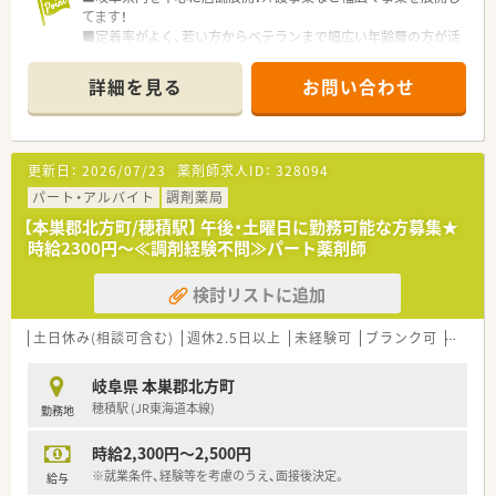
てます！
■定着率がよく、若い方からベテランまで幅広い年齢層の方が活
躍中！
■やりたいことを応援・支援して頂ける企業です！風通しがよく
詳細を見る
お問い合わせ
アットホームな環境です！
更新日：
2026/07/23
薬剤師求人ID：
328094
パート・アルバイト
調剤薬局
【本巣郡北方町/穂積駅】 午後・土曜日に勤務可能な方募集★
時給2300円～≪調剤経験不問≫パート薬剤師
検討リストに追加
土日休み(相談可含む)
週休2.5日以上
未経験可
ブランク可
Ｗワー
岐阜県 本巣郡北方町
穂積駅 (JR東海道本線)
勤務地
時給2,300円～2,500円
※就業条件、経験等を考慮のうえ、面接後決定。
給与