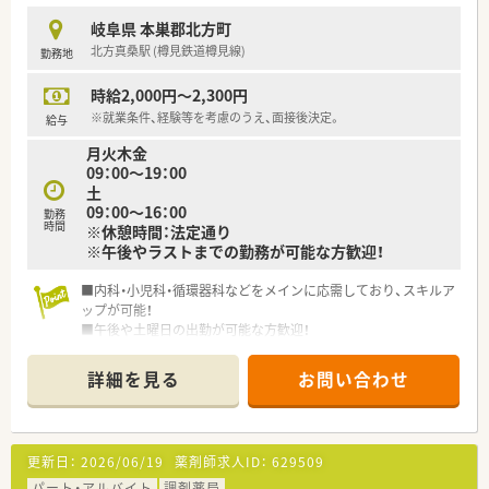
岐阜県 本巣郡北方町
北方真桑駅 (樽見鉄道樽見線)
勤務地
時給2,000円～2,300円
※就業条件、経験等を考慮のうえ、面接後決定。
給与
月火木金
09：00～19：00
土
09：00～16：00
勤務
時間
※休憩時間：法定通り
※午後やラストまでの勤務が可能な方歓迎！
■内科・小児科・循環器科などをメインに応需しており、スキルア
ップが可能！
■午後や土曜日の出勤が可能な方歓迎！
週2日より、曜日・時間等の勤務条件はご相談に応じます。
詳細を見る
お問い合わせ
＼ こんな会社です ／
■昭和55年に開局し、
長らく地域の皆様に愛され続けている薬局です。
■各店舗、メインに応需している科目が違うため、
更新日：
2026/06/19
薬剤師求人ID：
629509
ご希望により様々な店舗を経験することも可能です。
固定の店舗でのご勤務も可能ですので、ご希望お聞かせくださ
パート・アルバイト
調剤薬局