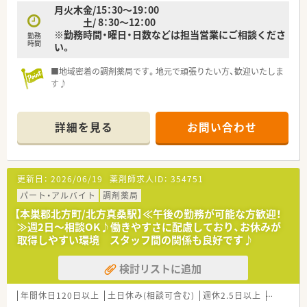
月火木金/15：30～19：00
土/ 8：30～12：00
※勤務時間・曜日・日数などは担当営業にご相談くださ
勤務
時間
い。
■地域密着の調剤薬局です。地元で頑張りたい方、歓迎いたしま
す♪
詳細を見る
お問い合わせ
更新日：
2026/06/19
薬剤師求人ID：
354751
パート・アルバイト
調剤薬局
【本巣郡北方町/北方真桑駅】≪午後の勤務が可能な方歓迎！
≫週2日～相談OK♪働きやすさに配慮しており、お休みが
取得しやすい環境 スタッフ間の関係も良好です♪
検討リストに追加
年間休日120日以上
土日休み(相談可含む)
週休2.5日以上
新卒可