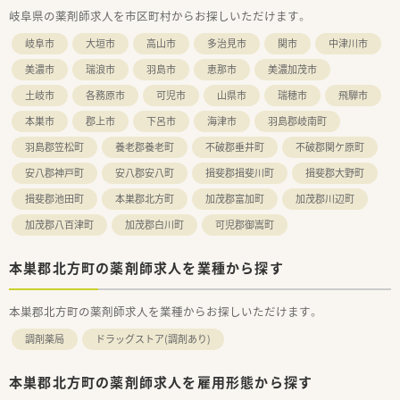
岐阜県の薬剤師求人を市区町村からお探しいただけます。
岐阜市
大垣市
高山市
多治見市
関市
中津川市
美濃市
瑞浪市
羽島市
恵那市
美濃加茂市
土岐市
各務原市
可児市
山県市
瑞穂市
飛騨市
本巣市
郡上市
下呂市
海津市
羽島郡岐南町
羽島郡笠松町
養老郡養老町
不破郡垂井町
不破郡関ケ原町
安八郡神戸町
安八郡安八町
揖斐郡揖斐川町
揖斐郡大野町
揖斐郡池田町
本巣郡北方町
加茂郡富加町
加茂郡川辺町
加茂郡八百津町
加茂郡白川町
可児郡御嵩町
本巣郡北方町の薬剤師求人を業種から探す
本巣郡北方町の薬剤師求人を業種からお探しいただけます。
調剤薬局
ドラッグストア(調剤あり)
本巣郡北方町の薬剤師求人を雇用形態から探す