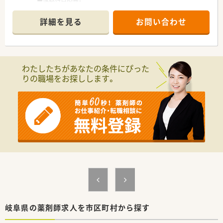
内科・循環器科・消化器科・呼吸器科・外科・整形外科・皮膚科・小
児科・泌尿器科・アレルギー科・リハビリテーション科など、多く
詳細を見る
お問い合わせ
の科目を経験できます。
■処方箋は平均90枚/日程度、薬剤師さんは在籍2名ですが、
1週間単位でシフトの調整をしているので
急なお休みの際も安心です！
わたしたちがあなたの条件にぴった
＼ こんな会社です ／
りの職場をお探しします。
■休日休暇の充実♪
→週休2日制を基本に年間休日123日！
→8日間の長期休暇の取得も可！（希望者全員）
■普段から明るい態度でお互いが協力し合い、わからないことが
あれば助け合いという精神でみな様働かれております！
■大手企業傘下の為、安定した企業です！
■部長などの役職者も流動的に勤務しているので、困った事があ
れば相談し易くコミュニケーションが取り易い環境です♪
■働き方次第で全科目の経験が可能なため、他社よりも成長スピ
ードが圧倒的に早くなります！
■システム面でも働き易さをサポート！
→「薬歴MEDIX（メディクス）」で薬歴入力業務をスピーディに♪
→「調剤鑑査システムBarrera（バレラ）」で安心して調剤が出来
る様に現場をサポート★
■経営陣・マネージメントが全員薬剤師であり、現場との隔たり
岐阜県の薬剤師求人を市区町村から探す
がない企業です。