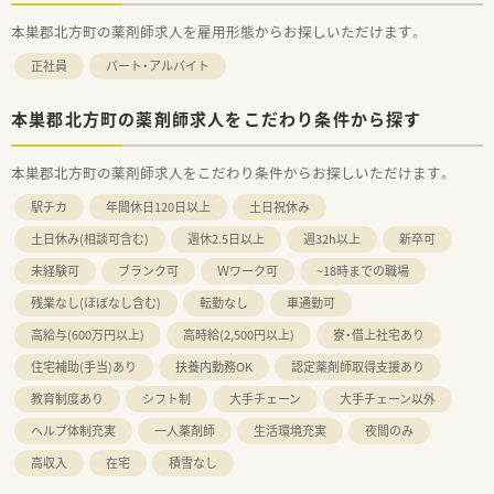
本巣郡北方町の薬剤師求人を雇用形態からお探しいただけます。
正社員
パート・アルバイト
本巣郡北方町の薬剤師求人をこだわり条件から探す
本巣郡北方町の薬剤師求人をこだわり条件からお探しいただけます。
駅チカ
年間休日120日以上
土日祝休み
土日休み(相談可含む)
週休2.5日以上
週32h以上
新卒可
未経験可
ブランク可
Ｗワーク可
~18時までの職場
残業なし(ほぼなし含む)
転勤なし
車通勤可
高給与(600万円以上)
高時給(2,500円以上)
寮・借上社宅あり
住宅補助(手当)あり
扶養内勤務OK
認定薬剤師取得支援あり
教育制度あり
シフト制
大手チェーン
大手チェーン以外
ヘルプ体制充実
一人薬剤師
生活環境充実
夜間のみ
高収入
在宅
積雪なし