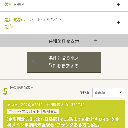
業種
を選ぶ
雇用形態 /
パート・アルバイト
給与
詳細条件を表示
条件に合う求人
5
件を
検索する
5
件の薬剤師求人
並び順
更新日：
2026/07/30
薬剤師求人ID：
361758
パート・アルバイト
調剤薬局
【本巣郡北方町/北方真桑駅】≪15時までの勤務もOK≫ 皮膚
科メイン●調剤未経験者・ブランクある方も歓迎