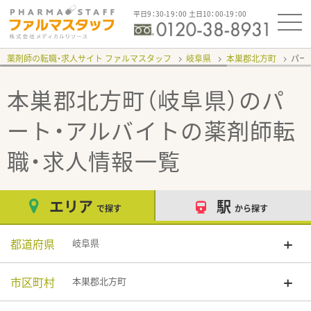
平日9：30-19：00 土日10：00-19：00
薬剤師の転職・求人サイト ファルマスタッフ
岐阜県
本巣郡北方町
パー
本巣郡北方町（岐阜県）のパ
ート・アルバイト
の薬剤師転
職・求人情報一覧
エリア
駅
で探す
から探す
都道府県
岐阜県
市区町村
本巣郡北方町