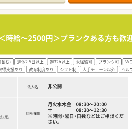
ています。
介護など）にも配慮しており、
だける会社です。
る研修を行っています。
】＜時給～2500円＞ブランクある方も歓
の薬剤が使われる疾患について、病態と治療について学びます。
変動有
会社が研修費用を負担します。
含む)
週休2.5日以上
週32h以上
未経験可
ブランク可
Ｗ
取得支援あり
教育制度あり
シフト制
大手チェーン以外
ヘル
非公開
法人名
月火水木金 08：30～20：00
土 08：30～12：30
勤務時間
※時間・曜日・日数などはご相談くだ
後決定。
さい。