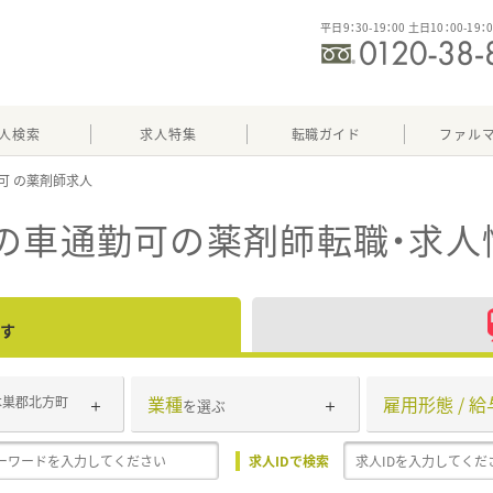
平日9：30-19：00 土日10：00-19：
人検索
求人特集
転職ガイド
ファル
可
の車通勤可
の薬剤師転職・求人
す
業種
雇用形態 / 給
本巣郡北方町
を選ぶ
求人IDで検索