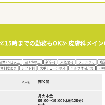
】≪15時までの勤務もOK≫ 皮膚科メイ
週休2.5日以上
週32h以上
新卒可
未経験可
ブランク可
残
教育制度あり
シフト制
大手チェーン以外
ヘルプ体制充実
~1
非公開
法人名
月火木金
09：00～19：00（休憩120分）