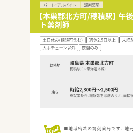
パート・アルバイト
調剤薬局
【本巣郡北方町/穂積駅】 
ト薬剤師
土日休み(相談可含む)
週休2.5日以上
未経
大手チェーン以外
夜間のみ
岐阜県 本巣郡北方町
勤務地
穂積駅 (JR東海道本線)
時給2,300円～2,500円
給与
※就業条件、経験等を考慮のうえ、面接
■地域密着の調剤薬局です。地