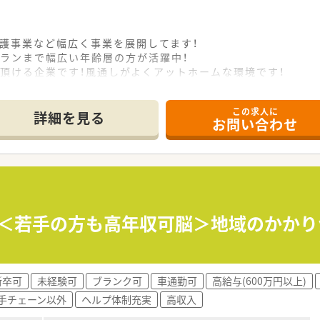
護事業など幅広く事業を展開してます！
ランまで幅広い年齢層の方が活躍中！
頂ける企業です！風通しがよくアットホームな環境です！
この求人に
詳細を見る
お問い合わせ
】＜若手の方も高年収可脳＞地域のかか
新卒可
未経験可
ブランク可
車通勤可
高給与(600万円以上)
手チェーン以外
ヘルプ体制充実
高収入