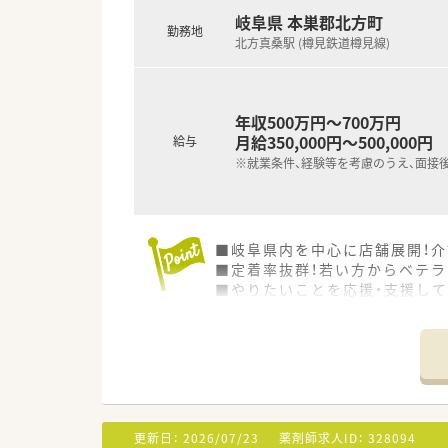
岐阜県 本巣郡北方町
勤務地
北方真桑駅 (樽見鉄道樽見線)
年収500万円～700万円
月給350,000円～500,000円
給与
※就業条件、経験等を考慮のうえ、面接
■岐阜県内を中心に店舗展開！介
■定着率抜群！若い方からベテラ
■やりたいことを応援・支援して
更新日：
2026/07/23
薬剤師求人ID：
328094