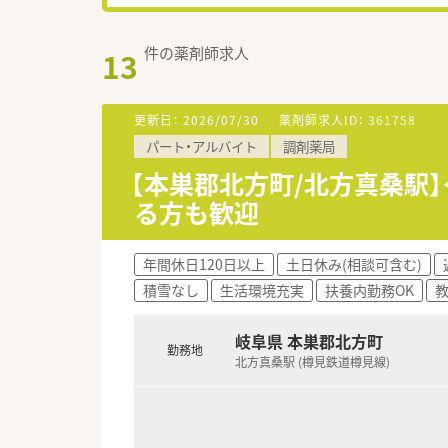
件の薬剤師求人
13
更新日：
2026/07/30
薬剤師求人ID：
361758
パート・アルバイト
調剤薬局
【本巣郡北方町/北方真桑駅
る方も歓迎
年間休日120日以上
土日休み(相談可含む)
積雪なし
生活環境充実
扶養内勤務OK
岐阜県 本巣郡北方町
勤務地
北方真桑駅 (樽見鉄道樽見線)