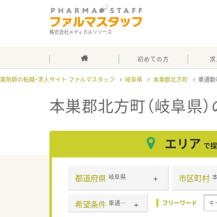
株式会社メディカルリソース
初めての方
求
薬剤師の転職・求人サイト ファルマスタッフ
岐阜県
本巣郡北方町
車通勤
本巣郡北方町（岐阜県）
エリア
で探
都道府県
市区町村
岐阜県
希望条件
車通勤可
フリーワード