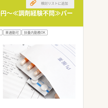
検討リストに追加
00円～≪調剤経験不問≫パー
し
車通勤可
扶養内勤務OK