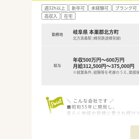
週32h以上
新卒可
未経験可
ブランク可
高収入
在宅
岐阜県 本巣郡北方町
勤務地
北方真桑駅 (樽見鉄道樽見線)
年収500万円～600万円
月給312,500円～375,000円
給与
※就業条件、経験等を考慮のうえ、面接
＼ こんな会社です ／
■昭和55年に開局し、
長らく地域の皆様に愛され続け
■各店舗、メインに応需している
ご希望により様々な店舗を経験
固定の店舗でのご勤務も可能で
■温和な社長のもと、スタッフ間