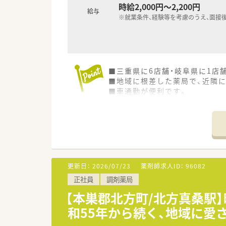
時給2,000円～2,200円
給与
※就業条件、経験等を考慮のうえ、面接
■三重県に6店舗・岐阜県に1店
■地域に根差した薬局で、近隣
■車通勤が便利です。
更新日：
2026/07/23
薬剤師求人ID：
96082
正社員
調剤薬局
【本巣郡北方町/北方真桑駅
和55年から続く、地域に愛