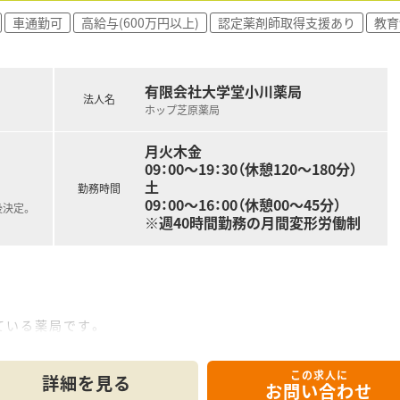
車通勤可
高給与(600万円以上)
認定薬剤師取得支援あり
教育
有限会社大学堂小川薬局
法人名
ホップ芝原薬局
月火木金
09：00～19：30（休憩120～180分）
土
勤務時間
09：00～16：00（休憩00～45分）
後決定。
※週40時間勤務の月間変形労働制
ている薬局です。
科目が違うため、
することも可能です。
この求人に
すので、ご希望お聞かせください！
詳細を見る
お問い合わせ
の仲もよく、