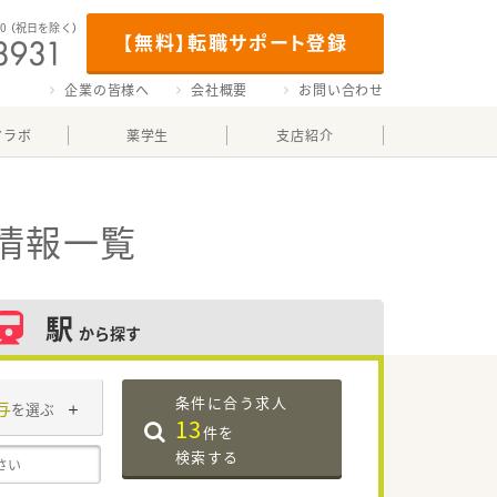
00
（祝日を除く）
【無料】転職サポート登録
企業の皆様へ
会社概要
お問い合わせ
マラボ
薬学生
支店紹介
情報一覧
駅
から探す
条件に合う求人
与
を選ぶ
13
件を
検索する