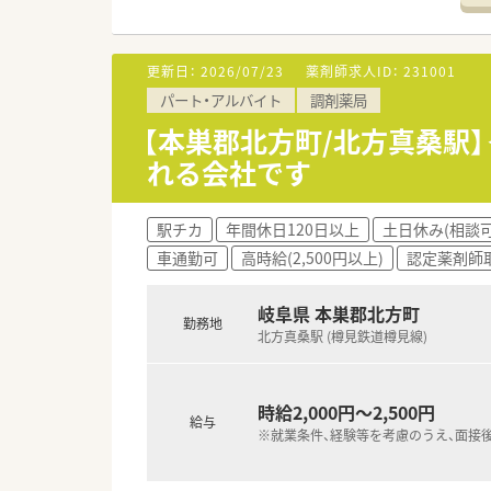
あたたかい雰囲気の店舗を作っ
■ご家庭の事情や背景（子育てや
勤務条件等、柔軟にご対応いた
更新日：
2026/07/23
薬剤師求人ID：
231001
パート・アルバイト
調剤薬局
＼ 充実した研修内容 ／
■月に一度、メーカーさんによ
【本巣郡北方町/北方真桑駅
MRの方が説明する薬剤と、そ
れる会社です
※コロナ禍の影響により、若干
■ご希望の外部研修に対して、
駅チカ
年間休日120日以上
土日休み(相談可
車通勤可
高時給(2,500円以上)
認定薬剤師
岐阜県 本巣郡北方町
勤務地
北方真桑駅 (樽見鉄道樽見線)
時給2,000円～2,500円
給与
※就業条件、経験等を考慮のうえ、面接