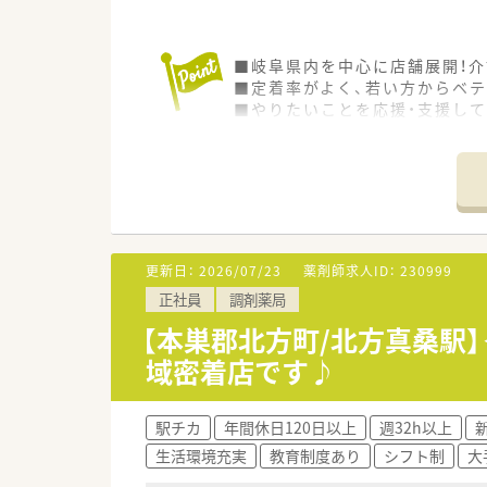
■岐阜県内を中心に店舗展開！介
■定着率がよく、若い方からベテ
■やりたいことを応援・支援して
更新日：
2026/07/23
薬剤師求人ID：
230999
正社員
調剤薬局
【本巣郡北方町/北方真桑駅
域密着店です♪
駅チカ
年間休日120日以上
週32h以上
生活環境充実
教育制度あり
シフト制
大