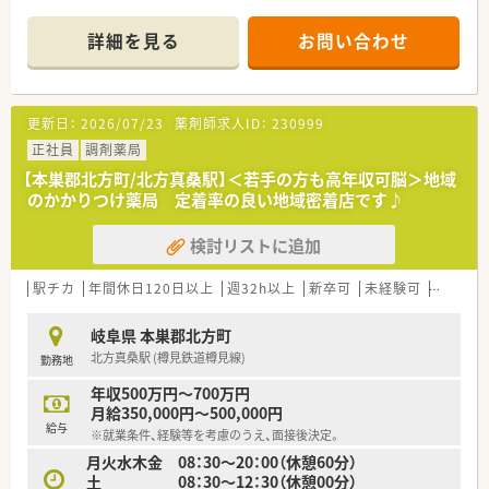
■各店舗、メインに応需している科目が違うため、
ご希望により様々な店舗を経験することも可能です。
詳細を見る
お問い合わせ
固定の店舗でのご勤務も可能ですので、ご希望お聞かせくださ
い！
■温和な社長のもと、スタッフ間の仲もよく、
あたたかい雰囲気の店舗を作っています。
更新日：
2026/07/23
薬剤師求人ID：
230999
■ご家庭の事情や背景（子育てや介護など）にも配慮しており、
勤務条件等、柔軟にご対応いただける会社です。
正社員
調剤薬局
【本巣郡北方町/北方真桑駅】＜若手の方も高年収可脳＞地域
＼ 充実した研修内容 ／
のかかりつけ薬局 定着率の良い地域密着店です♪
■月に一度、メーカーさんによる研修を行っています。
MRの方が説明する薬剤と、その薬剤が使われる疾患について、
検討リストに追加
病態と治療について学びます。
※コロナ禍の影響により、若干変動有
■ご希望の外部研修に対して、会社が研修費用を負担します。
駅チカ
年間休日120日以上
週32h以上
新卒可
未経験可
ブラン
岐阜県 本巣郡北方町
北方真桑駅 (樽見鉄道樽見線)
勤務地
年収500万円～700万円
月給350,000円～500,000円
給与
※就業条件、経験等を考慮のうえ、面接後決定。
月火水木金 08：30～20：00（休憩60分）
土 08：30～12：30（休憩00分）