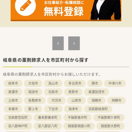
＼ こんな会社です ／
■三重県・岐阜県に調剤薬局7店舗を展開中！
■代表も薬剤師で、現場目線を持ちながら店舗運営を行っていま
す。
■店舗形態はマンツーマンがほとんど。
患者様のご家族各世代から処方箋を応需する地域密着型の薬
局です。
■今後も店舗拡大を計画中！勢いある企業です。
■勤務薬剤師・管理薬剤師だけでなく、ラウンダーとしての採用
も行っております。
岐阜県の薬剤師求人を市区町村から探す
岐阜県の薬剤師求人を市区町村からお探しいただけます。
岐阜市
大垣市
高山市
多治見市
関市
中津川市
美濃市
瑞浪市
羽島市
恵那市
美濃加茂市
土岐市
各務原市
可児市
山県市
瑞穂市
飛騨市
本巣市
郡上市
下呂市
海津市
羽島郡岐南町
羽島郡笠松町
養老郡養老町
不破郡垂井町
不破郡関ケ原町
安八郡神戸町
安八郡安八町
揖斐郡揖斐川町
揖斐郡大野町