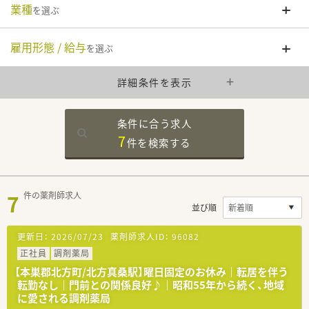
業種
を選ぶ
雇用形態 / 給与
を選ぶ
詳細条件を表示
条件に合う求人
7
件を
検索する
7
件の薬剤師求人
並び順
更新日：
2026/07/23
薬剤師求人ID：
96082
正社員
調剤薬局
【本巣郡北方町/北方真桑駅】曜日固定のお休み｜転居を伴う
転勤なし｜門前との関係良好♪｜昭和55年から続く、地域
に愛される調剤薬局