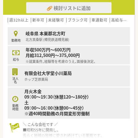
検討リストに追加
週32h以上
新卒可
未経験可
ブランク可
車通勤可
高給与(600万円以上)
岐阜県 本巣郡北方町
北方真桑駅 (樽見鉄道樽見線)
勤務地
年収500万円～600万円
月給312,500円～375,000円
給与
※就業条件、経験等を考慮のうえ、面接後決定。
有限会社大学堂小川薬局
法人
ホップ芝原薬局
名
月火木金
09：00～19：30（休憩120～180分）
土
勤務
09：00～16：00（休憩00～45分）
時間
※週40時間勤務の月間変形労働制
＼ こんな会社です ／
■昭和55年に開局し、
長らく地域の皆様に愛され続けている薬局です。