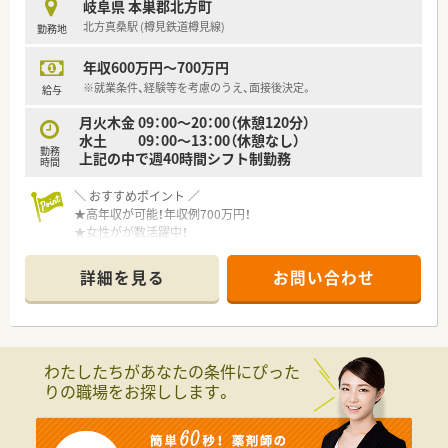
岐阜県 本巣郡北方町
局です。
北方真桑駅 (樽見鉄道樽見線)
勤務地
■今後も店舗拡大を計画中！勢いある企業です。
■勤務薬剤師・管理薬剤師だけでなく、ラウンダーとしての採用
年収600万円～700万円
も行っております。
※就業条件、経験等を考慮のうえ、面接後決定。
給与
月火木金 09：00～20：00（休憩120分）
水土 09：00～13：00（休憩なし）
勤務
上記の中で週40時間シフト制勤務
時間
＼ おすすめポイント ／
★高年収が可能！年収例700万円！
★女性がが数活躍中！
★遠方からの方には住居手配あり！
詳細を見る
お問い合わせ
＼ 働く環境について ／
■19:00までの勤務など、勤務条件のご相談が可能です。
■メインの科目は皮膚科。
200枚/日以上を対応することも多く、
てきぱきと枚数をこなすのがお得意な方にもオススメです！
わたしたちがあなたの条件にぴった
■遠隔者には住宅の手配もいたします。
りの職場をお探しします。
遠方からの応募も歓迎！
■最寄りの駅は北方真桑駅 (樽見鉄道樽見線)ですが、
車通勤が便利な立地です。