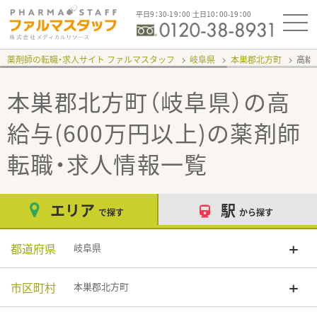
平日9：30-19：00 土日10：00-19：00
薬剤師の転職・求人サイト ファルマスタッフ
岐阜県
本巣郡北方町
高給
本巣郡北方町（岐阜県）の高
給与(600万円以上)
の薬剤師
転職・求人情報一覧
エリア
駅
で探す
から探す
都道府県
岐阜県
市区町村
本巣郡北方町