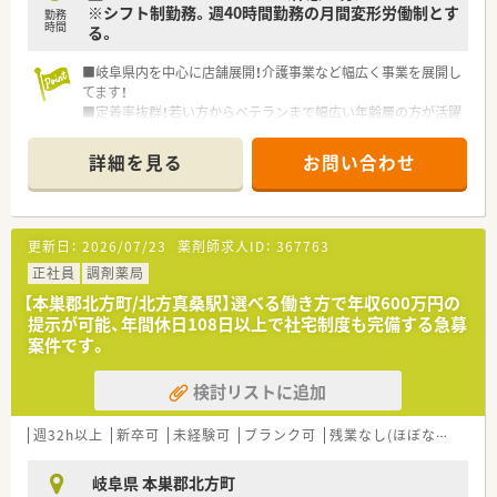
※シフト制勤務。週40時間勤務の月間変形労働制とす
勤務
時間
る。
■岐阜県内を中心に店舗展開！介護事業など幅広く事業を展開し
てます！
■定着率抜群！若い方からベテランまで幅広い年齢層の方が活躍
中！
■やりたいことを応援・支援して頂ける企業です！風通しがよく
詳細を見る
お問い合わせ
アットホームな環境です！
更新日：
2026/07/23
薬剤師求人ID：
367763
正社員
調剤薬局
【本巣郡北方町/北方真桑駅】選べる働き方で年収600万円の
提示が可能、年間休日108日以上で社宅制度も完備する急募
案件です。
検討リストに追加
週32h以上
新卒可
未経験可
ブランク可
残業なし(ほぼなし含む)
岐阜県 本巣郡北方町