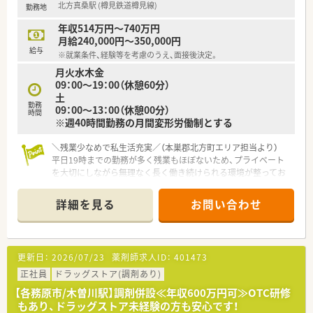
北方真桑駅 (樽見鉄道樽見線)
勤務地
年収514万円～740万円
月給240,000円～350,000円
給与
※就業条件、経験等を考慮のうえ、面接後決定。
月火水木金
09：00～19：00（休憩60分）
土
勤務
09：00～13：00（休憩00分）
時間
※週40時間勤務の月間変形労働制とする
＼残業少なめで私生活充実／（本巣郡北方町エリア担当より）
平日19時までの勤務が多く残業もほぼないため、プライベート
を大切にしながら無理なく長く働き続けられる環境が整ってお
ります。
詳細を見る
お問い合わせ
【店舗情報と応需状況について】
■北方真桑駅から徒歩17分の立地にあり、通勤にはマイカーの
利用も可能となっている利便性の高い調剤併設型ドラッグスト
アです。
更新日：
2026/07/23
薬剤師求人ID：
401473
■近隣医療機関からの処方箋を広く面で応需しており、1日あた
りの処方箋枚数は10枚から15枚程度と落ち着いた環境で働けま
正社員
ドラッグストア(調剤あり)
す。
【各務原市/木曽川駅】調剤併設≪年収600万円可≫OTC研修
■常時薬剤師1名と医療事務3名が在籍しており、事務スタッフ
もあり、ドラッグストア未経験の方も安心です！
のサポートを受けながらゆとりを持って患者様に対応できる体