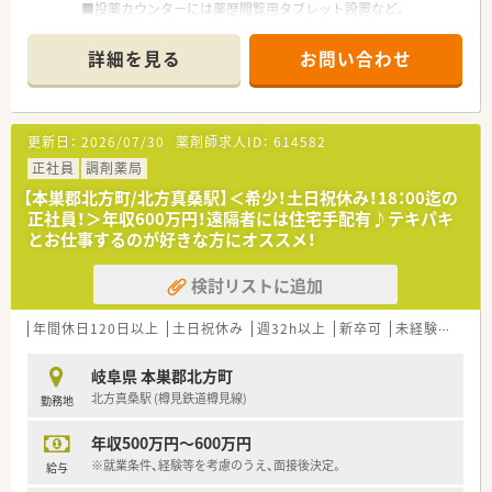
■投薬カウンターには薬歴閲覧用タブレット設置など、
安心して働けるよう、最新の機械を導入！
■過誤率はひと月あたり、なんと「0.02%」程度！
詳細を見る
お問い合わせ
過誤が発生しにくい環境を証明しています！
＼ 自己研鑽をサポート ／
■教育制度にも注力！
更新日：
2026/07/30
薬剤師求人ID：
614582
研修制度、e-ラーニング・マニュアルなどが充実しており、
講習や学会への補助制度あり♪
正社員
調剤薬局
【本巣郡北方町/北方真桑駅】＜希少！土日祝休み！18：00迄の
＼ 働き方について ／
正社員！＞年収600万円！遠隔者には住宅手配有♪テキパキ
■年1回、1週間程度の連続休暇が取得可能！
とお仕事するのが好きな方にオススメ！
■OTC薬販売の際に処方箋を持ってきていただくよう声をかけ、
薬剤師さん自身が調剤業務により専念できるよう、働きかけて
検討リストに追加
います。
■勤務時間・給与を3/4にし、
正社員として勤務できる「スリークオーター社員」という制度
年間休日120日以上
土日祝休み
週32h以上
新卒可
未経験可
ブ
あり！
子育てをしている方も多数活躍中！
岐阜県 本巣郡北方町
北方真桑駅 (樽見鉄道樽見線)
勤務地
＼ こんな会社です ／
■創業150年以上もの歴史ある企業！
年収500万円～600万円
■東海以外にも多数店舗展開している、東証プライム上場の企業
です。
※就業条件、経験等を考慮のうえ、面接後決定。
給与