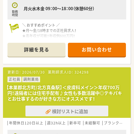
月火水木金 09：00～18：00（休憩60分）
勤務
時間
＼ おすすめポイント ／
★月～金/18時までの正社員求人！
★高年収が可能！年収例600万円！
★遠方からの方には住居手配あり！
詳細を見る
お問い合わせ
＼ 働く環境について ／
■18:00までの勤務で、原則残業はございません。
■メインの科目は皮膚科。
200枚/日以上を対応することも多く、
更新日：
2026/07/30
薬剤師求人ID：
324298
てきぱきと枚数をこなすのがお得意な方にもオススメです！
■遠隔者には住宅の手配もいたします。
正社員
調剤薬局
遠方からの応募も歓迎！
【本巣郡北方町/北方真桑駅】＜皮膚科メイン＞年収700万
■最寄りの駅は北方真桑駅 (樽見鉄道樽見線)ですが、
円！遠隔者には住宅手配有♪女性も多数活躍中◎テキパキ
車通勤が便利な立地です。
とお仕事するのが好きな方にオススメです！
＼ こんな会社です ／
検討リストに追加
■三重県・岐阜県に調剤薬局7店舗を展開中！
■代表も薬剤師で、現場目線を持ちながら店舗運営を行っていま
す。
年間休日120日以上
週32h以上
新卒可
未経験可
ブランク可
車
■店舗形態はマンツーマンがほとんど。
患者様のご家族各世代から処方箋を応需する地域密着型の薬