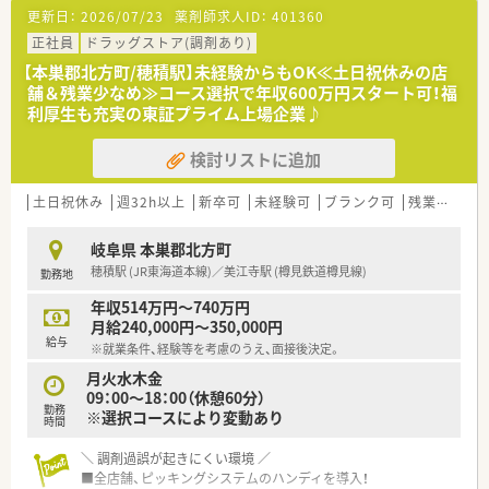
を持ってきていただくよう声をかけ、薬剤師さん自身が調剤業務
更新日：
2026/07/23
薬剤師求人ID：
401360
により専念できるよう、働きかけています。
■東海以外にも出店している東証プライム上場の企業で、福利厚
正社員
ドラッグストア(調剤あり)
生が整っています。
【本巣郡北方町/穂積駅】未経験からもOK≪土日祝休みの店
舗＆残業少なめ≫コース選択で年収600万円スタート可！福
利厚生も充実の東証プライム上場企業♪
検討リストに追加
土日祝休み
週32h以上
新卒可
未経験可
ブランク可
残業なし(ほぼなし含む)
岐阜県 本巣郡北方町
穂積駅 (JR東海道本線)／美江寺駅 (樽見鉄道樽見線)
勤務地
年収514万円～740万円
月給240,000円～350,000円
給与
※就業条件、経験等を考慮のうえ、面接後決定。
月火水木金
09：00～18：00（休憩60分）
勤務
※選択コースにより変動あり
時間
＼ 調剤過誤が起きにくい環境 ／
■全店舗、ピッキングシステムのハンディを導入！