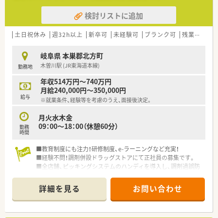
制です。
検討リストに追加
【職場環境と雰囲気】
■音声入力の薬歴やピッキングサポートシステムなど最新の機
土日祝休み
週32h以上
新卒可
未経験可
ブランク可
残業なし(ほぼなし含む)
器を導入しており、調剤過誤率が非常に低く安心して働ける職場
です。
岐阜県 本巣郡北方町
■複数の医療事務が配置されており、1人薬剤師の店舗であって
木曽川駅 (JR東海道本線)
勤務地
もミスを防ぐチェック体制が整っているため精神的な負担が軽
減されます。
年収514万円～740万円
■畳の休憩室が完備されるなど従業員想いの空間づくりがなさ
月給240,000円～350,000円
れており、スタッフ同士がリラックスして過ごせる良好な雰囲気
給与
※就業条件、経験等を考慮のうえ、面接後決定。
です。
月火水木金
【こんな取り組みをしています】
09：00～18：00（休憩60分）
勤務
■調剤過誤を防止するために全店舗へピッキングシステムのハ
時間
ンディを導入しており、安全性の高い調剤業務を追求し続けてい
ます。
■教育制度にも注力！研修制度、e-ラーニングなど充実！
■OTC領域について深く学ぶため、配属店舗のエリア内で3ヶ月
■経験不問！調剤併設ドラッグストアにて正社員の募集です。
程度のドラッグ研修を実施し、総合的な知識の習得を支援してい
■全店舗、ピッキングシステムのハンディを導入し、調剤過誤防
ます。
止に努めています。
■研修会や講習、eラーニングなどの補助制度を設けており、薬
■勤務時間・給与を3/4にし、正社員として勤務できる「スリーク
詳細を見る
お問い合わせ
剤師としての継続的なスキルアップを全面的にバックアップい
オーター社員」という制度あり！子育て中のママ薬剤師さんにも
たします。
お勧め！
■OTC販売に携わりたい方にもお勧め！OTC薬販売の際に処方箋