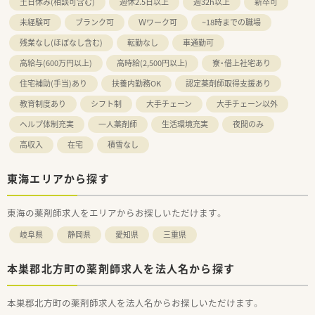
土日休み(相談可含む)
週休2.5日以上
週32h以上
新卒可
未経験可
ブランク可
Ｗワーク可
~18時までの職場
残業なし(ほぼなし含む)
転勤なし
車通勤可
高給与(600万円以上)
高時給(2,500円以上)
寮・借上社宅あり
住宅補助(手当)あり
扶養内勤務OK
認定薬剤師取得支援あり
教育制度あり
シフト制
大手チェーン
大手チェーン以外
ヘルプ体制充実
一人薬剤師
生活環境充実
夜間のみ
高収入
在宅
積雪なし
東海エリアから探す
東海の薬剤師求人をエリアからお探しいただけます。
岐阜県
静岡県
愛知県
三重県
本巣郡北方町の薬剤師求人を法人名から探す
本巣郡北方町の薬剤師求人を法人名からお探しいただけます。