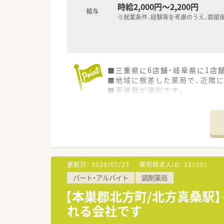
時給2,000円～2,200円
給与
※就業条件、経験等を考慮のうえ、面接
■三重県に6店舗・岐阜県に1店
■地域に根差した薬局で、近隣
■車通勤が便利です。
更新日：
2026/07/23
薬剤師求人ID：
231001
パート・アルバイト
調剤薬局
【本巣郡北方町/北方真桑駅
れる会社です