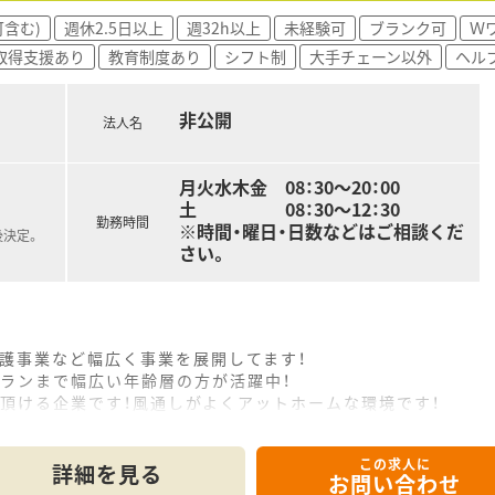
含む)
週休2.5日以上
週32h以上
未経験可
ブランク可
Ｗ
取得支援あり
教育制度あり
シフト制
大手チェーン以外
ヘル
非公開
法人名
月火水木金 08：30～20：00
土 08：30～12：30
勤務時間
※時間・曜日・日数などはご相談くだ
後決定。
さい。
護事業など幅広く事業を展開してます！
ランまで幅広い年齢層の方が活躍中！
頂ける企業です！風通しがよくアットホームな環境です！
この求人に
詳細を見る
お問い合わせ