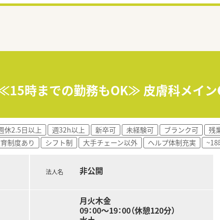
】≪15時までの勤務もOK≫ 皮膚科メイ
週休2.5日以上
週32h以上
新卒可
未経験可
ブランク可
残
教育制度あり
シフト制
大手チェーン以外
ヘルプ体制充実
~1
非公開
法人名
月火木金
09：00～19：00（休憩120分）