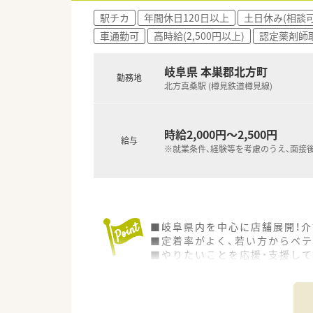
駅チカ
年間休日120日以上
土日休み(相談可
車通勤可
高時給(2,500円以上)
認定薬剤師
岐阜県 本巣郡北方町
勤務地
北方真桑駅 (樽見鉄道樽見線)
時給2,000円～2,500円
給与
※就業条件、経験等を考慮のうえ、面接
■岐阜県内を中心に店舗展開！介
■定着率がよく、若い方からベテ
■やりたいことを応援・支援して