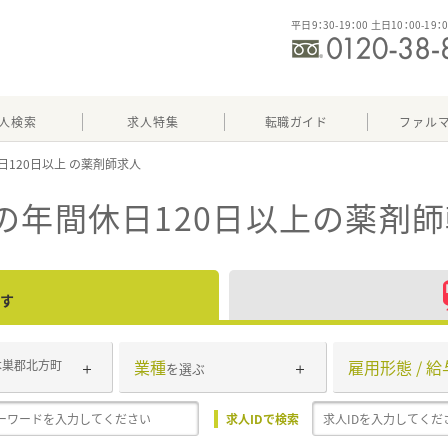
平日9：30-19：00 土日10：00-19：
人検索
求人特集
転職ガイド
ファル
日120日以上
の年間休日120日以上
の薬剤師
す
業種
雇用形態 / 給
本巣郡北方町
を選ぶ
求人IDで検索