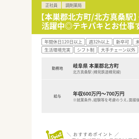
■遠隔者には住宅の手配もいた
正社員
調剤薬局
遠方からの応募も歓迎！
■最寄りの駅は北方真桑駅 (樽
【本巣郡北方町/北方真桑駅
車通勤が便利な立地です。
活躍中◎テキパキとお仕事
＼ こんな会社です ／
■三重県・岐阜県に調剤薬局7店
年間休日120日以上
週32h以上
新卒可
■代表も薬剤師で、現場目線を
生活環境充実
シフト制
大手チェーン以外
■店舗形態はマンツーマンがほ
患者様のご家族各世代から処方
■今後も店舗拡大を計画中！勢い
岐阜県 本巣郡北方町
勤務地
■勤務薬剤師・管理薬剤師だけ
北方真桑駅 (樽見鉄道樽見線)
年収600万円～700万円
給与
※就業条件、経験等を考慮のうえ、面接
＼ おすすめポイント ／