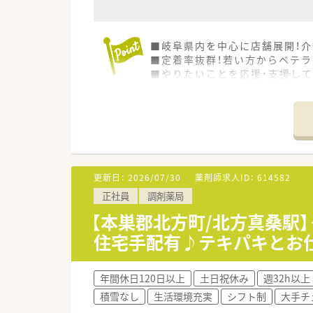
■岐阜県内を中心に店舗展開！介
■定着率抜群！若い方からベテラ
■やりたいことを応援・支援して
更新日：
2026/07/30
薬剤師求人ID：
614582
正社員
調剤薬局
【本巣郡北方町/北方真桑駅】
住宅手配有♪テキパキとお
年間休日120日以上
土日祝休み
週32h以上
積雪なし
生活環境充実
シフト制
大手チ