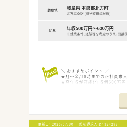
岐阜県 本巣郡北方町
勤務地
北方真桑駅 (樽見鉄道樽見線)
年収500万円～600万円
給与
※就業条件、経験等を考慮のうえ、面接
＼ おすすめポイント ／
★月～金/18時までの正社員求人
★高年収が可能！年収例600万円
★遠方からの方には住居手配あり
＼ 働く環境について ／
■18:00までの勤務で、原則残
■メインの科目は皮膚科。
200枚/日以上を対応すること
てきぱきと枚数をこなすのがお
更新日：
2026/07/30
薬剤師求人ID：
324298