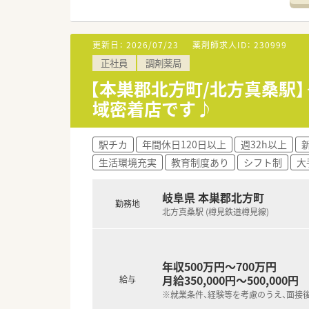
更新日：
2026/07/23
薬剤師求人ID：
230999
正社員
調剤薬局
【本巣郡北方町/北方真桑駅
域密着店です♪
駅チカ
年間休日120日以上
週32h以上
生活環境充実
教育制度あり
シフト制
大
岐阜県 本巣郡北方町
勤務地
北方真桑駅 (樽見鉄道樽見線)
年収500万円～700万円
月給350,000円～500,000円
給与
※就業条件、経験等を考慮のうえ、面接