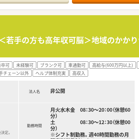
】＜若手の方も高年収可脳＞地域のかか
新卒可
未経験可
ブランク可
車通勤可
高給与(600万円以上)
手チェーン以外
ヘルプ体制充実
高収入
非公開
法人名
月火水木金 08：30～20：00（休憩60
分）
土 08：30～12：30（休憩00
勤務時間
分）
後決定。
※シフト制勤務。週40時間勤務の月