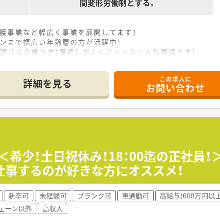
間変形労働制とする。
護事業など幅広く事業を展開してます！
ンまで幅広い年齢層の方が活躍中！
頂ける企業です！風通しがよくアットホームな環境です！
この求人に
詳細を見る
お問い合わせ
＜希少！土日祝休み！18：00迄の正社員！
仕事するのが好きな方にオススメ！
新卒可
未経験可
ブランク可
車通勤可
高給与(600万円以上
ェーン以外
高収入