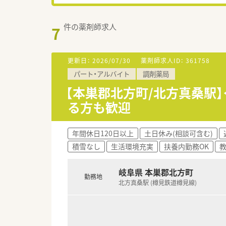
件の薬剤師求人
7
更新日：
2026/07/30
薬剤師求人ID：
361758
パート・アルバイト
調剤薬局
【本巣郡北方町/北方真桑駅
る方も歓迎
年間休日120日以上
土日休み(相談可含む)
積雪なし
生活環境充実
扶養内勤務OK
岐阜県 本巣郡北方町
勤務地
北方真桑駅 (樽見鉄道樽見線)