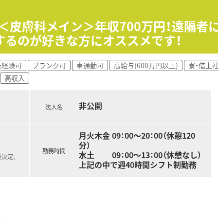
します。
見鉄道樽見線)ですが、
】＜皮膚科メイン＞年収700万円！遠隔
するのが好きな方にオススメです！
舗を展開中！
未経験可
ブランク可
車通勤可
高給与(600万円以上)
寮・借上
持ちながら店舗運営を行っています。
高収入
とんど。
箋を応需する地域密着型の薬局です。
ある企業です。
非公開
でなく、ラウンダーとしての採用も行っております。
法人名
月火木金 09：00～20：00（休憩120
分）
勤務時間
水土 09：00～13：00（休憩なし）
後決定。
上記の中で週40時間シフト制勤務