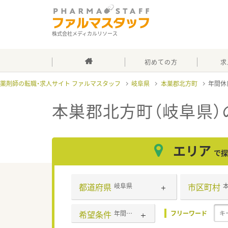
株式会社メディカルリソース
初めての方
求
薬剤師の転職・求人サイト ファルマスタッフ
岐阜県
本巣郡北方町
年間休
本巣郡北方町（岐阜県）
エリア
で探
都道府県
市区町村
岐阜県
希望条件
年間休日120日以上
フリーワード