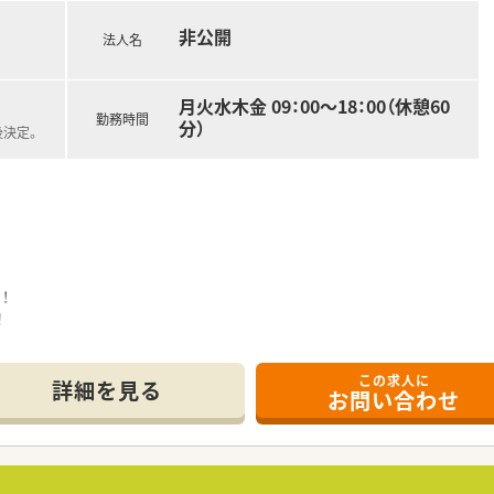
非公開
法人名
月火水木金 09：00～18：00（休憩60
勤務時間
分）
後決定。
！
！
！
この求人に
詳細を見る
お問い合わせ
業はございません。
も多く、
得意な方にもオススメです！