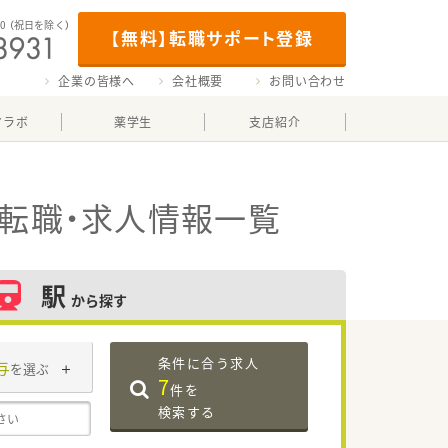
00
（祝日を除く）
【無料】転職サポート登録
企業の皆様へ
会社概要
お問い合わせ
マラボ
薬学生
支店紹介
転職・求人情報一覧
駅
から探す
条件に合う求人
与
を選ぶ
7
件を
検索する