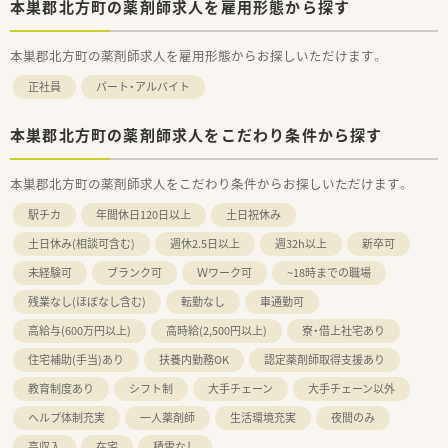
本巣郡北方町の薬剤師求人を雇用形態から探す
本巣郡北方町の薬剤師求人を雇用形態からお探しいただけます。
正社員
パート・アルバイト
本巣郡北方町の薬剤師求人をこだわり条件から探す
本巣郡北方町の薬剤師求人をこだわり条件からお探しいただけます。
駅チカ
年間休日120日以上
土日祝休み
土日休み(相談可含む)
週休2.5日以上
週32h以上
新卒可
未経験可
ブランク可
Ｗワーク可
~18時までの職場
残業なし(ほぼなし含む)
転勤なし
車通勤可
高給与(600万円以上)
高時給(2,500円以上)
寮・借上社宅あり
住宅補助(手当)あり
扶養内勤務OK
認定薬剤師取得支援あり
教育制度あり
シフト制
大手チェーン
大手チェーン以外
ヘルプ体制充実
一人薬剤師
生活環境充実
夜間のみ
高収入
在宅
積雪なし