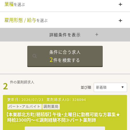
業種
を選ぶ
雇用形態 / 給与
を選ぶ
詳細条件を表示
条件に合う求人
2
件を
検索する
2
件の薬剤師求人
並び順
更新日：
2026/07/23
薬剤師求人ID：
328094
パート・アルバイト
調剤薬局
【本巣郡北方町/穂積駅】 午後・土曜日に勤務可能な方募集★
時給2300円～≪調剤経験不問≫パート薬剤師