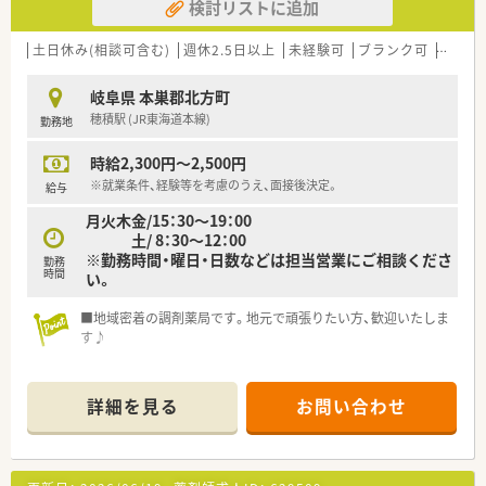
検討リストに追加
土日休み(相談可含む)
週休2.5日以上
未経験可
ブランク可
Ｗワー
岐阜県 本巣郡北方町
穂積駅 (JR東海道本線)
勤務地
時給2,300円～2,500円
※就業条件、経験等を考慮のうえ、面接後決定。
給与
月火木金/15：30～19：00
土/ 8：30～12：00
※勤務時間・曜日・日数などは担当営業にご相談くださ
勤務
時間
い。
■地域密着の調剤薬局です。地元で頑張りたい方、歓迎いたしま
す♪
詳細を見る
お問い合わせ