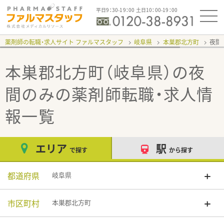
平日9：30-19：00 土日10：00-19：00
薬剤師の転職・求人サイト ファルマスタッフ
岐阜県
本巣郡北方町
夜間
本巣郡北方町（岐阜県）の夜
間のみ
の薬剤師転職・求人情
報一覧
エリア
駅
で探す
から探す
都道府県
岐阜県
市区町村
本巣郡北方町