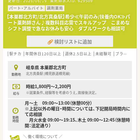
更新日：
2026/06/19
薬剤師求人ID：
629509
パート・アルバイト
調剤薬局
【本巣郡北方町/北方真桑駅】希少≪午前のみ/扶養内OK≫パ
ート薬剤師さん♪複数科目応需でスキルアップ こまめな
シフト調整で急なお休みも安心 ダブルワークも相談可
検討リストに追加
駅チカ
年間休日120日以上
週休2.5日以上
未経験可
ブランク可
岐阜県 本巣郡北方町
北方真桑駅 (樽見鉄道樽見線)
勤務地
時給1,800円～2,200円
※就業条件、経験等を考慮のうえ、面接後決定。
給与
月～土 09:00～13:00（休憩00分）
※上記以外の曜日・時間については、下記開局時間内に
て応相談
勤務
月火水金 09:00～19:15、木土 09:00～12:45（休憩時
時間
間：法定通り）
＼ 働く環境について ／