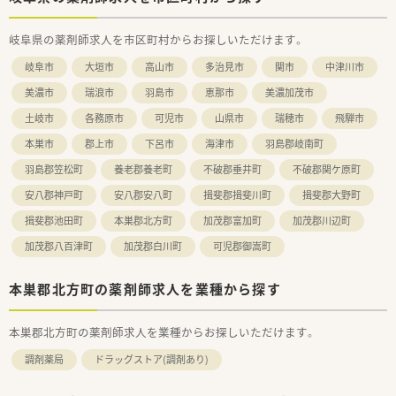
がない企業です。
岐阜県の薬剤師求人を市区町村からお探しいただけます。
岐阜市
大垣市
高山市
多治見市
関市
中津川市
美濃市
瑞浪市
羽島市
恵那市
美濃加茂市
土岐市
各務原市
可児市
山県市
瑞穂市
飛騨市
本巣市
郡上市
下呂市
海津市
羽島郡岐南町
羽島郡笠松町
養老郡養老町
不破郡垂井町
不破郡関ケ原町
安八郡神戸町
安八郡安八町
揖斐郡揖斐川町
揖斐郡大野町
揖斐郡池田町
本巣郡北方町
加茂郡富加町
加茂郡川辺町
加茂郡八百津町
加茂郡白川町
可児郡御嵩町
本巣郡北方町の薬剤師求人を業種から探す
本巣郡北方町の薬剤師求人を業種からお探しいただけます。
調剤薬局
ドラッグストア(調剤あり)