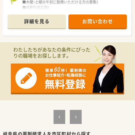
■木曜・土曜の午前に勤務いただける方の募集！
■複数科目応需！
内科・循環器科・消化器科・呼吸器科・外科・整形外科・皮膚科・小
児科・泌尿器科・アレルギー科・リハビリテーション科など、多く
詳細を見る
お問い合わせ
の科目を経験できます。
■処方箋は平均90枚/日程度、薬剤師さんは在籍2名ですが、
1週間単位でシフトの調整をしているので
急なお休みの際も安心です！
わたしたちがあなたの条件にぴった
＼ こんな会社です ／
りの職場をお探しします。
■休日休暇の充実♪
→週休2日制を基本に年間休日123日！
→8日間の長期休暇の取得も可！（希望者全員）
■普段から明るい態度でお互いが協力し合い、わからないことが
あれば助け合いという精神でみな様働かれております！
■大手企業傘下の為、安定した企業です！
■部長などの役職者も流動的に勤務しているので、困った事があ
れば相談し易くコミュニケーションが取り易い環境です♪
■働き方次第で全科目の経験が可能なため、他社よりも成長スピ
ードが圧倒的に早くなります！
■システム面でも働き易さをサポート！
→「薬歴MEDIX（メディクス）」で薬歴入力業務をスピーディに♪
→「調剤鑑査システムBarrera（バレラ）」で安心して調剤が出来
る様に現場をサポート★
■経営陣・マネージメントが全員薬剤師であり、現場との隔たり
岐阜県の薬剤師求人を市区町村から探す