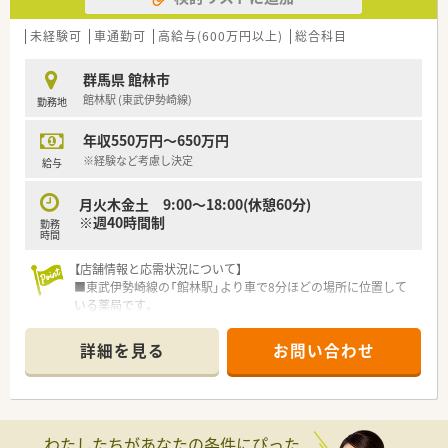
徴的です！
・設立以来、37年連続増収、店舗数は840店舗程、その中で調剤併
未経験可
車通勤可
高給与(600万円以上)
総合科目
設店は470店舗ほどあり、調剤併設率は56％になります！
・経営理念としては、健康と美と衛生を通じての社会貢献を掲げ
群馬県 館林市
ている会社です。
館林駅 (東武伊勢崎線)
勤務地
・調剤併設店は分離申請をしているため、薬局としての機能を最
大限発揮し運営しています。
年収550万円～650万円
<最新の設備環境と働きやすい環境が充実>
※経験など考慮し決定
給与
・音声入力の薬歴･ピッキングサポートシステム･投薬カウンター
に薬歴閲覧用タブレット設置など、薬剤師が安心して働く事が出
月火木金土 9:00～18:00(休憩60分)
来る様に最新の機械を導入されています。
※週40時間制
勤務
・多くの店舗に医療事務が配属されており、1人薬剤師の店舗で
時間
もミスが無いかをチェックする仕組みが出来ており調剤過誤率
は、ひと月あたり「0.02%」程度と殆ど過誤が発生しにくい環境
【店舗情報と応需状況について】
なので安心して働く事が出来ます。
■東武伊勢崎線の「館林駅」より車で8分ほどの場所に位置して
・研修制度（マニュアル）が充実しており、未経験や中途入社の方
いる薬局です。
でも スムーズに仕事が出来る環境が整っているので安心です。
■内科・消化器科・小児科の処方箋を応需しており、1日の枚数は
・OTC領域を学ぶために、配属店舗のエリア内にて3ヶ月程のド
約50枚です。
詳細を見る
お問い合わせ
ラッグ研修を設けられております。
■薬剤師は常勤2名とパート3名が在籍し、常時2名体制で業務に
あたっています。
<福利厚生について>
基本日祝休みになる為、プライベートも充実してご勤務が可能で
【募集背景と求める人物像について】
す。
■今後の店舗体制の強化を見据えた定期採用として、新たな薬剤
わたしたちがあなたの条件にぴった
応援体制が整っているので、人数が少ない薬局に配属でも安心し