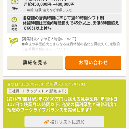
たくさんあります！
月給450,000円～480,000円
給与
※年齢・経験・能力など考慮し決定
各店舗の営業時間に準じて週40時間シフト制
休憩時間は実働6時間超えで45分以上、実働8時間超え
勤務
で60分以上付与
時間
【募集背景と求める人物像について】
■今後の事業拡大とさらなる組織体制の強化を見据えて、定期的
に正社員の採用を行っています。
■これからのキャリア形成に意欲的で、積極的に新しい知識や業
務を吸収してくださる方を歓迎します。
詳細を見る
お問い合わせ
■地域に根差して長く働きたいという思いがあり、患者様とのコ
ミュニケーションを大切にできる方を求めています。
【求人情報について】
更新日：
2026/07/30
薬剤師求人ID：
707702
■ご経験や能力を考慮し、ラウンダー薬剤師として年収780万円
までご相談可能な高待遇の求人です。
正社員
ドラッグストア(調剤あり)
■住宅手当や退職金制度はもちろん、eラーニング補助などスキ
【館林市/館林駅】年収660万円も狙える急募案件！年間休日
ルアップを支援する制度も整っています。
117日で残業月10時間以下、充実の福利厚生と研修制度で
理想のワークライフバランスを実現します！
【想定される業務内容】
■保険調剤業務全般として、処方箋に基づく調剤、監査、そして
検討リストに追加
患者様に寄り添った服薬指導をお願いします。
■施設在宅にも取り組んでいるため、外来の調剤業務に加えて在