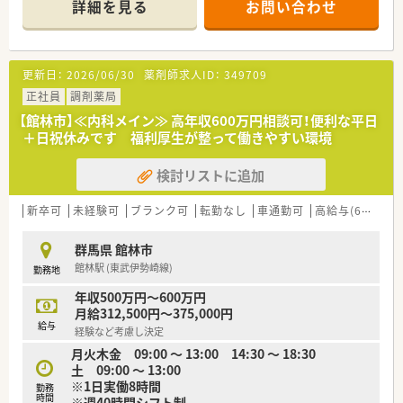
詳細を見る
お問い合わせ
■現在、薬剤師常勤1名と事務員1名の2名体制で運営しており、
ご自身のペースで業務に取り組める職場環境です。
【法人特徴について】
更新日：
2026/06/30
薬剤師求人ID：
349709
■1921年創業の歴史を持つ老舗企業が母体であり、楽器販売事
業や音楽教室など地域の文化を支える事業で経営基盤が安定し
正社員
調剤薬局
ています。
【館林市】≪内科メイン≫ 高年収600万円相談可！便利な平日
■地域の信用と安心を第一に考え、多角的な事業展開で培った安
＋日祝休みです 福利厚生が整って働きやすい環境
定した経営基盤が薬局事業の大きな支えとなっています。
■音楽教室経営などで培った地域密着のノウハウを活かし、
検討リストに追加
2022年9月より調剤薬局事業へ新規参入した法人です。
【想定されるキャリアイメージ】
新卒可
未経験可
ブランク可
転勤なし
車通勤可
高給与(600万円以上)
■管理薬剤師として薬局運営・管理を経験できるため、自身のス
キルアップに直結いたします。
群馬県 館林市
■在宅専門薬局として専門性の高い業務に携わることで、在宅医
館林駅 (東武伊勢崎線)
勤務地
療における薬剤師としての深い知識と経験が身につきます。
■経営基盤の整った老舗企業が母体であるため、安定した環境で
年収500万円～600万円
長期的にキャリアを形成していくことが可能です。
月給312,500円～375,000円
給与
経験など考慮し決定
【やりがい/おすすめポイント】
月火木金 09:00 ～ 13:00 14:30 ～ 18:30
■薬剤師1名体制の薬局でご自身の裁量を発揮し、店舗運営に深
土 09:00 ～ 13:00
く関われることは大きなやりがいとなります。
※1日実働8時間
■在宅専門で幅広い処方内容に対応するため、多岐にわたる疾患
勤務
時間
※週40時間シフト制