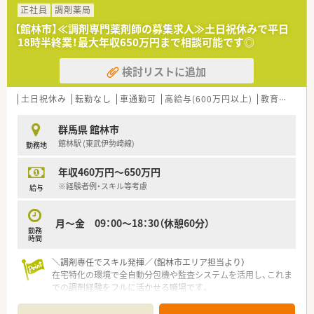
正社員
調剤薬局
【法人特徴について】
【館林市】≪調剤専門薬剤師の募集求人≫土日祝休みで平日
■医薬品の研究開発から製造、販売、調剤運営までを一貫して自
18時半終業！最大年収650万円まで相談可能です◎
社で行う、国内でも極めて稀な「複合型医薬品企業」です。
■全国に1,200店舗以上を展開する大手チェーンであり、埼玉県
検討リストに追加
内には最新の研究施設を構えるなど強固な経営基盤を誇りま
す。
■地域の健康ニーズを網羅する店舗づくりを目指しており、何か
土日祝休み
転勤なし
車通勤可
高給与(600万円以上)
教育制度あり
あればすぐに相談してもらえる地域密着の薬局を追求していま
す。
群馬県 館林市
館林駅 (東武伊勢崎線)
勤務地
【求人情報について】
■想定年収は487万円から660万円と幅広く設定されており、こ
年収460万円～650万円
れまでの経験や前職の給与を考慮して最大限の提示をいたしま
す。
※経験者例・スキル等考慮
給与
■自宅から90分圏内での配属となる「自宅通勤コース」が選べる
ため、生活環境を変えずに大手企業の安定した待遇を得られま
月～金 09：00～18：30（休憩60分）
す。
勤務
■昇給は年1回、賞与は年2回の支給があり、各種手当や住宅補助
時間
などの福利厚生も充実しているため将来設計が立てやすいで
す。
＼調剤専任でスキル発揮／（館林市エリア担当より）
在宅特化の環境で全自動分包機や監査システムを活用し、これま
【想定されるモデル年収】
での調剤経験をフルに活かせる職場です。
■30歳の経験者であれば勤務薬剤師として年収557万円前後が
＊------------------------------------------＊
見込め、薬局長候補として入社した場合は606万円以上も可能で