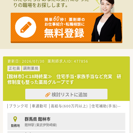
師を募集しています。
りの職場をお探しします。
て勤務ができる環境です。
■経験の有無よりも協調性を重視しており、チームワークを大切
有給取得平均10.4日の為、有給休暇も取得しやすい会社です。ま
にする方を歓迎します。
た、年に1回1週間程度
■マニュアルに縛られず、ご自身の考えで自主的に行動できる方
リフレッシュ休暇制度を設けており、全店休憩室を完備していま
を求めています。
す。
社員割引購入制度、リフレッシュ休暇に
【職場環境と雰囲気】
会社都合での転勤の場合、家賃補助や遠隔地手当も付き、安心し
■会社からの一律のマニュアルはなく、現場スタッフの意見を尊
て就業できます（規定あり）
重する社風です。
■店舗間のヘルプ体制も整っており、急なお休みにも柔軟に対応
することができます。
■社員想いの温厚な社長のもと、従業員を大切にする風通しの良
更新日：
2026/07/30
薬剤師求人ID：
477856
い雰囲気が魅力です。
正社員
調剤薬局
【想定されるキャリアイメージ】
【館林市】≪18時終業≫ 住宅手当・家族手当など充実 研
■複数科目を経験することで、薬剤師として幅広い知識とスキル
修制度も整った薬局グループです
を習得できます。
■将来的には管理薬剤師として店舗運営に携わるなど、キャリア
検討リストに追加
アップも目指せます。
■独立支援制度も用意されており、将来ご自身の薬局を開業する
ブランク可
車通勤可
高給与(600万円以上)
住宅補助(手当)あり
教
夢も応援します。
■電子薬歴は全店で「Musubi」を導入しており、業務の効率化が
進んでいます。
群馬県 館林市
館林駅 (東武伊勢崎線)
勤務地