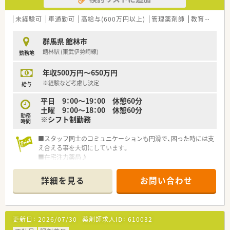
が安定しています。
■群馬エリアでは総合病院門前に多く展開しています。
未経験可
車通勤可
高給与(600万円以上)
管理薬剤師
教育制度あり
■今後もM&Aにて店舗拡大を図っており、勢いのある企業です。
■近隣に店舗展開をしているため、お休みも取得しやすい就業環
群馬県 館林市
境です。
館林駅 (東武伊勢崎線)
勤務地
■対人業務に専念できるよう最新機材の導入を進められていま
す。
年収500万円～650万円
※経験など考慮し決定
給与
平日 9：00～19：00 休憩60分
土曜 9：00～18：00 休憩60分
勤務
※シフト制勤務
時間
■スタッフ同士のコミュニケーションも円滑で、困った時には支
え合える事を大切にしています。
■在宅注力薬局♪
居宅・施設どちらも対応しています。
在宅スキルを磨きたい方歓迎です！
詳細を見る
お問い合わせ
■育児・介護に理解のある職場で、産休・育休の取得率も高い、女
性に優しい職場です。
≪企業特徴≫
◆群馬県を中心に10店舗以上展開をしており、地域に根強い企
更新日：
2026/07/30
薬剤師求人ID：
610032
業です。