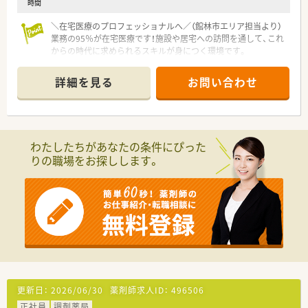
時間
■在宅専門薬局ならではの落ち着いた環境であり、外来対応に追
われることなく目の前の調剤業務にしっかりと集中できます。
＼在宅医療のプロフェッショナルへ／（館林市エリア担当より）
■スタッフ間の仲が良くチームワークを大切にしており、互いに
業務の95％が在宅医療です！施設や居宅への訪問を通して、これ
助け合いながら和やかな雰囲気で日々の業務に取り組んでいま
からの時代に求められるスキルが身につく環境です。
す。
＊------------------------------------------＊
■転居を伴うような店舗間の異動は一切発生しないため、住み慣
詳細を見る
お問い合わせ
れた地域で腰を据えて長期的なキャリアを築いていくことが可
【店舗情報と応需状況について】
能です。
■最寄りの館林駅から車で5分ほどの場所に位置し、業務の約
95％を在宅医療が占める在宅専門の調剤薬局の求人です。
■現在は施設在宅を約5件、居宅在宅を30～50人ほど対応してお
り、多職種と連携しています。
わたしたちがあなたの条件にぴった
■薬剤師は常勤と非常勤合わせて4名以上が在籍しており、栄養
りの職場をお探しします。
士も複数名活躍する専門性の高い充実した職場環境です。
【法人特徴について】
■群馬県および埼玉県においてグループ全体で9店舗の調剤薬局
を展開し、地域密着型の医療サービスを提供しています。
■代表は地域の薬剤師会会長を務めており、業界の最新動向を捉
えながら地域医療の発展に大きく貢献している法人です。
■薬局事業だけでなく在宅医療にも全社的に深く注力しており、
地域の施設や個人の患者様の健康維持を力強く支えています。
【勤務実態について】
更新日：
2026/06/30
薬剤師求人ID：
496506
■土曜日と日曜日および祝日が固定でお休みとなっており、平日
正社員
調剤薬局