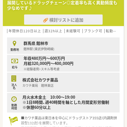
展開しているドラッグチェーン◎定着率も高く異動頻度も
ません。
少なめです♪
■産育休からの復帰率は95%以上！時短勤務はお子様が小学3年
生終了時まで。
検討リストに追加
■年間休日は120日以上で様々な休暇制度の用意あり。
■最新機器の導入やメディカルリスクコントローラー制度を導
入し、調剤過誤防止に向けた取り組みにも積極的です。
年間休日120日以上
週32h以上
未経験可
ブランク可
転勤なし
■マネジメント型と専門性追求型のキャリアパスが目指せる環
境です。
群馬県 館林市
■家族やプライベートを大事にしながら働きたい方、キャリアを
館林駅 (東武伊勢崎線)
勤務地
磨きたい方皆様にお勧めです。
年収480万円～600万円
月給320,000円～400,000円
給与
※経験者例・スキル等考慮
株式会社カワチ薬品
法人
カワチ薬局 館林東店
名
月火水木金土 10:00～19:00
※1日8時間、週40時間を軸とした月間変形労働制
勤務
※休憩60分以上
時間
■カワチ薬品は東日本を中心にドラッグストア355店（内調剤併
設型132店）を展開しています。