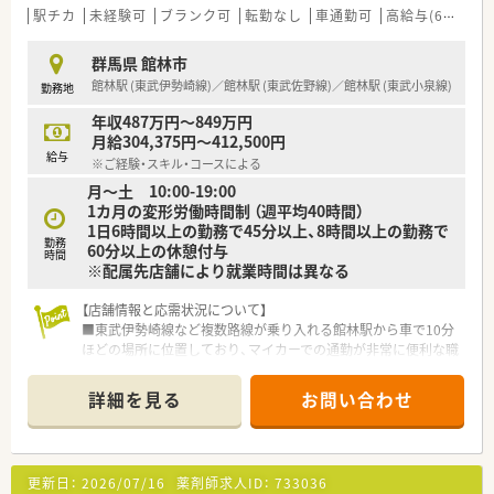
宅医療の専門スキルも磨くことができます。
駅チカ
未経験可
ブランク可
転勤なし
車通勤可
高給与(600万円以上)
■対物業務の効率化と対人業務への注力を目的として、最新の調
剤機器の導入を積極的に推進しています。
群馬県 館林市
館林駅 (東武伊勢崎線)／館林駅 (東武佐野線)／館林駅 (東武小泉線)
勤務地
年収487万円～849万円
月給304,375円～412,500円
給与
※ご経験・スキル・コースによる
月～土 10:00-19:00
1カ月の変形労働時間制 （週平均40時間）
1日6時間以上の勤務で45分以上、8時間以上の勤務で
勤務
60分以上の休憩付与
時間
※配属先店舗により就業時間は異なる
【店舗情報と応需状況について】
■東武伊勢崎線など複数路線が乗り入れる館林駅から車で10分
ほどの場所に位置しており、マイカーでの通勤が非常に便利な職
場です。
■処方箋は広域の面応需にて1日平均10枚ほどを受け付けてお
詳細を見る
お問い合わせ
り、常勤薬剤師1名体制で一人ひとりの患者様へ丁寧な対応が可
能です。
■開局時間は月曜から土曜の19時までとなっており、ドラッグ
ストア併設店特有の夜遅い時間帯の勤務が発生しないことも魅
更新日：
2026/07/16
薬剤師求人ID：
733036
力です。