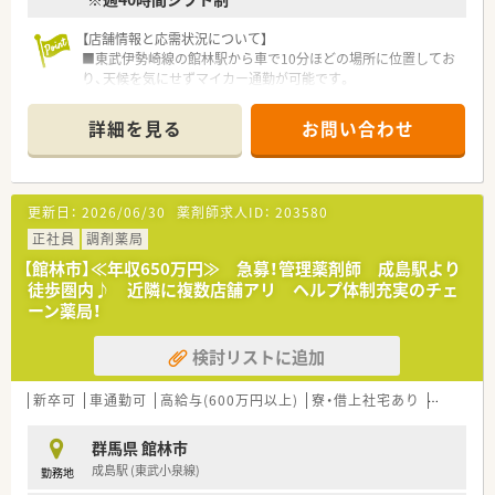
や薬剤への知識を深めることが可能です。
■創業100年を超える老舗企業が母体であるため、安定した経営
【店舗情報と応需状況について】
基盤のもと安心して業務に打ち込むことができます。
■東武伊勢崎線の館林駅から車で10分ほどの場所に位置してお
り、天候を気にせずマイカー通勤が可能です。
■近隣の内科医院をメインに1日あたり30枚から40枚程度の処
方箋を応需しており、じっくり業務に向き合えます。
詳細を見る
お問い合わせ
■現在は常勤薬剤師1名での勤務体制となりますが、近隣店舗と
の連携により協力体制が整っています。
【法人特徴について】
更新日：
2026/06/30
薬剤師求人ID：
203580
■群馬県を中心に首都圏エリアで合計39店舗を展開しており、
着実に成長を続けている安定した企業です。
正社員
調剤薬局
■調剤薬局事業の他にも不動産やホテル経営など多角的な事業
【館林市】≪年収650万円≫ 急募！管理薬剤師 成島駅より
を行っており、強固な経営基盤を持っています。
徒歩圏内♪ 近隣に複数店舗アリ ヘルプ体制充実のチェ
■M&Aによる店舗拡大を積極的に進めており、企業の成長と共
ーン薬局！
に自身のキャリアアップも目指せる環境です。
検討リストに追加
【求人情報について】
■経験や能力を考慮して年収500万円から600万円の提示が可能
であり、高水準の給与が期待できます。
新卒可
車通勤可
高給与(600万円以上)
寮・借上社宅あり
認定薬剤
■借上げ社宅制度や住宅手当が用意されているため、遠方からの
転居を伴う転職でも生活費を抑えられます。
群馬県 館林市
■転居を伴う無理な転勤は発生しないため、慣れ親しんだ地域で
成島駅 (東武小泉線)
勤務地
腰を据えて長く働き続けることが可能です。