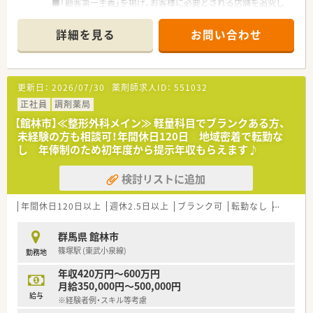
■「顧客第一主義」を掲げ、お客様に必要とされる店舗を追究し
ており品揃え数も業界随一です。
■薬剤師の募集にあたって、自宅通勤のエリア社員と転居を伴う
詳細を見る
お問い合わせ
異動があるナショナル社員の2コースに分かれています。
■勤務薬剤師だけでなく、薬局長や管理職、幹部候補としてのキ
ャリアビジョンも描ける環境です。
■調剤併設店舗でのご勤務の場合、薬剤師は調剤投薬業務が中心
更新日：
2026/07/30
薬剤師求人ID：
551032
となります。
■「地域の人々の健康を支えたい」という思いを大事にされてい
正社員
調剤薬局
る方、ぜひご応募ください。
【館林市】≪整形外科メイン≫ 軽量科目でブランクある方、
未経験の方も相談可！年間休日120日 地域密着で転勤な
し 年俸制のため初年度から提示年収もらえます♪
検討リストに追加
年間休日120日以上
週休2.5日以上
ブランク可
転勤なし
車通勤可
群馬県 館林市
篠塚駅 (東武小泉線)
勤務地
年収420万円～600万円
月給350,000円～500,000円
給与
※経験者例・スキル等考慮