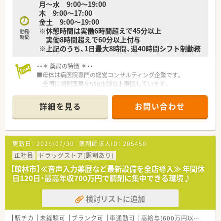
月〜水 9:00〜19:00
木 9:00〜17:00
金土 9:00〜19:00
※休憩時間は実働6時間超えで45分以上
勤務
時間
実働8時間超えで60分以上付与
※上記のうち、1日最大8時間、週40時間シフト制勤務
・・＊ 薬局の特徴 ＊・・
■母体は病医院専門の経営コンサルティング企業です。
全国に調剤薬局を550店舗以上展開しています。
■薬局事業だけでなく、クリニックモールの企画・運営や
医療機器のリースなど幅広く事業を展開しております。
詳細を見る
お問い合わせ
■電子薬歴・ピッキングサポートシステムを導入しています。
全店舗にて統一されています。
■「くるみんマーク」を取得しています。
「子育てサポート企業」として厚生労働大臣から認定を受けて
更新日：
2026/07/30
薬剤師求人ID：
205450
います。
正社員
ドラッグストア(調剤あり)
【館林市】≪音声入力薬歴など最新設備を全店導入≫ 年間休
日120日・最高年収700万円で調剤に集中できる環境♪
検討リストに追加
駅チカ
未経験可
ブランク可
車通勤可
高給与(600万円以上)
寮・