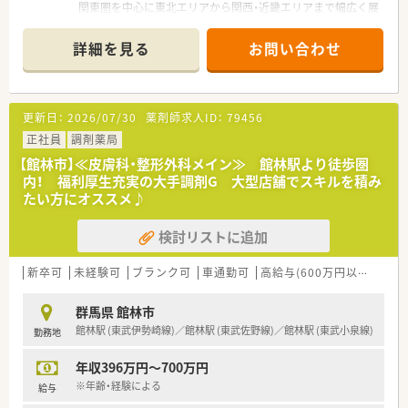
関東圏を中心に東北エリアから関西・近畿エリアまで幅広く展
開。
幅広い年齢層の方が活躍されています。
詳細を見る
お問い合わせ
定着率も高く、安定志向の方におすすめです。
■充実の研修制度
基礎～キャリアアップにつながる知識研鑚まで、しっかり身に
つけられる体制です。
更新日：
2026/07/30
薬剤師求人ID：
79456
■キャリアアップ
薬局長・エリアマネージャーを始め、その方の適性によっては
正社員
調剤薬局
医療モールの企画開発部門など、様々なジャンルへ挑戦できるフ
【館林市】≪皮膚科・整形外科メイン≫ 館林駅より徒歩圏
ィールドがあります。
内！ 福利厚生充実の大手調剤G 大型店舗でスキルを積み
自分のペースで、着実に成長していきたいと考える方に特にオ
たい方にオススメ♪
ススメの企業です。
■スキルアップ
検討リストに追加
クリニック受けの店舗をメインに展開しており、ご自分のペー
スでスキルアップできる環境です。
新卒可
未経験可
ブランク可
車通勤可
高給与(600万円以上)
住宅
群馬県 館林市
館林駅 (東武伊勢崎線)／館林駅 (東武佐野線)／館林駅 (東武小泉線)
勤務地
年収396万円～700万円
※年齢・経験による
給与