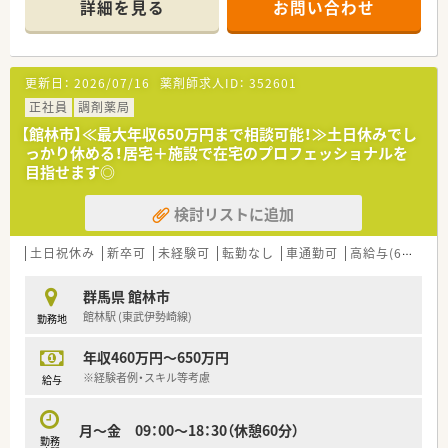
詳細を見る
お問い合わせ
す。
【店舗情報と応需状況について】
■40歳の経験豊富な方には577万円以上、薬局長を任せられる方
■最寄りの館林駅から車で5分ほどの場所に位置し、業務の約95
であれば653万円を超える高年収の提示も現実的な範囲内です。
パーセントを在宅医療が占める調剤薬局です。
■薬剤師地域選択制度により全国転勤コースを選んだ場合には、
■現在は施設在宅を約5件、居宅在宅を30～50人ほど対応してお
更新日：
2026/07/16
薬剤師求人ID：
352601
さらに転勤手当や賞与の加算があり大幅な年収アップが狙えま
り、多職種と連携しています。
す。
■常勤と非常勤を合わせて4名の薬剤師が在籍しており、複数の
正社員
調剤薬局
栄養士とともに専門性の高い業務を行っています。
【館林市】≪最大年収650万円まで相談可能！≫土日休みでし
っかり休める！居宅＋施設で在宅のプロフェッショナルを
【勤務実態について】
目指せます◎
■土曜日と日曜日および祝日が固定でお休みとなっており、平日
の勤務時間も18時30分までと無理のないシフトです。
検討リストに追加
■年間を通して有給休暇をしっかりと取得できるほか、夏期休暇
や年末年始には連休を取って心身をリフレッシュできます。
■残業が発生した場合でも時間外手当が30分単位できっちりと
土日祝休み
新卒可
未経験可
転勤なし
車通勤可
高給与(600万円以上)
支給されるため、働いた分の対価が還元される環境です。
群馬県 館林市
【想定される業務内容】
館林駅 (東武伊勢崎線)
勤務地
■全自動分包機や監査システムを活用しながら、施設や個人宅へ
向けた処方箋の分包調剤を専任でご担当いただきます。
年収460万円～650万円
■行政と契約して栄養指導を行う栄養士が複数名在籍しており、
多職種と密に連携しながら在宅医療を実践します。
※経験者例・スキル等考慮
給与
■使いやすい専用のレセコンシステムを利用して、日々の薬歴管
理や入力業務を効率的かつ正確に進めていくお仕事です。
月～金 09：00～18：30（休憩60分）
勤務
【職場環境と雰囲気】