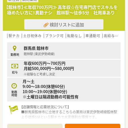
の勤務時間も18時30分までと無理のないシフトです。
■年間を通して有給休暇をしっかりと取得できるほか、夏期休暇
【館林市】≪年収700万円≫ 高年収☆在宅専門店でスキルを
や年末年始には連休を取って心身をリフレッシュできます。
極めたい方に！異動ナシ 館林駅～徒歩5分 社用車あり
■残業が発生した場合でも時間外手当が30分単位できっちりと
支給されるため、働いた分の対価が還元されるクリーンな環境で
検討リストに追加
す。
駅チカ
土日祝休み
ブランク可
転勤なし
車通勤可
高給与(600万円以上)
【想定される業務内容】
■施設や個人宅への訪問薬剤管理指導をメインに、処方箋に基づ
く調剤や処方監査および患者様への服薬指導を行います。
群馬県 館林市
■患者様のご自宅や施設へお薬を配達し、体調変化の確認や残薬
館林駅 (東武伊勢崎線)
勤務地
調整などきめ細やかなサポートをご担当いただきます。
■自動分包機や使いやすいレセコンシステムを活用しながら、効
年収600万円～700万円
率的かつ安全に在宅調剤業務を進めていくお仕事です。
月給500,000円～580,000円
給与
※経験など考慮し決定
月～土
9:00～18:00(休憩60分)
10:00～19:00(休憩60分)
勤務
時間
※土曜日は隔週勤務の可能性有
【店舗情報と応需状況について】
■群馬県館林市に立地するこちらの薬局は東武伊勢崎線館林駅
より徒歩5分という駅チカで大変便利な環境です。
■施設処方を中心とする在宅専門薬局で、処方箋応需枚数は月間
100枚程度という状況で業務に専念できます。