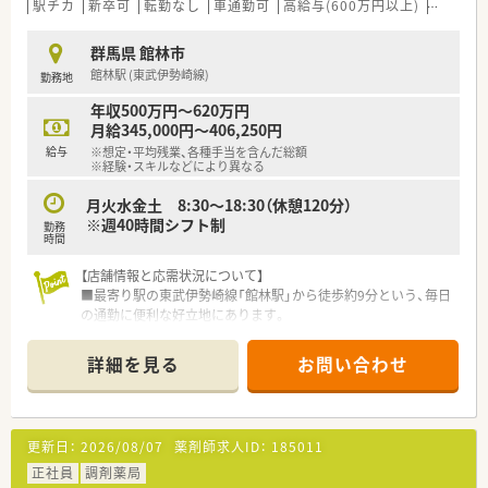
用しており、毎月の収入が安定し生活設計を立てやすい環境で
駅チカ
新卒可
転勤なし
車通勤可
高給与(600万円以上)
住宅補助
す。
■将来的に管理薬剤師へとステップアップされた際には、月額2
群馬県 館林市
万5千円から3万円の役職手当が別途支給される仕組みがありま
館林駅 (東武伊勢崎線)
勤務地
す。
年収500万円～620万円
【想定される業務内容】
月給345,000円～406,250円
■店舗内での基本的な調剤業務をはじめ、処方箋の監査や患者様
給与
※想定・平均残業、各種手当を含んだ総額
への丁寧な服薬指導を中心に日々の業務をご担当いただきま
※経験・スキルなどにより異なる
す。
■地域貢献に直結する居宅や施設への在宅業務をはじめ、患者様
月火水金土 8:30～18:30（休憩120分）
から信頼されるかかりつけ薬剤師としての役割も担います。
※週40時間シフト制
勤務
■内科や小児科など多岐にわたる診療科の処方箋に触れられる
時間
ため、実践を通じて幅広い医薬品の知識を吸収できる環境です。
【店舗情報と応需状況について】
■最寄り駅の東武伊勢崎線「館林駅」から徒歩約9分という、毎日
の通勤に便利な好立地にあります。
■内科や循環器科を中心に複数の科目を応需しており、1日の処
方箋枚数は約100枚です。
詳細を見る
お問い合わせ
■薬剤師は常時3名、事務スタッフは2名という人員体制で、協力
しながら業務に取り組んでいます。
【募集背景と求める人物像について】
更新日：
2026/08/07
薬剤師求人ID：
185011
■今後の事業拡大とさらなる組織体制の強化を見据えて、定期的
に正社員の採用を行っています。
正社員
調剤薬局