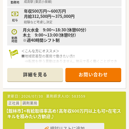
成島駅 (東武小泉線)
勤務地
年収500万円～600万円
月給312,500円～375,000円
給与
経験など考慮し決定
月火水金 9:00～18:30（休憩60分）
木土 9:00～13:00（休憩0分）
勤務
※週40時間シフト制
時間
＜こんな方にオススメ＞
■地域密着型の薬局で働きたい方！
⇒転居を伴う異動はありません。地元で長く働くことができ
ます。
■会社と現場の距離が近く、風通しの良い薬局をお探しの方！
詳細を見る
お問い合わせ
⇒店舗に裁量があり、店舗ごとの個性を発揮することができま
す。
■キャリアアップに積極的な方！
⇒今後も店舗拡大を図っていく方針です。
更新日：
2026/07/30
薬剤師求人ID：
583559
管理薬剤師や新規出店時のオープニングメンバー等、様々な業
務にチャレンジできます。
正社員
調剤薬局
【館林市】<有給取得率高め！高年収600万円以上も可>在宅ス
<こんな企業です>
キルを積みたい方歓迎♪
■群馬県を中心に関東エリアに39店舗展開しているチェーン薬
局です。
検討リストに追加
■調剤薬局以外にも、ゴルフ・不動産・ホテルを経営しており収益