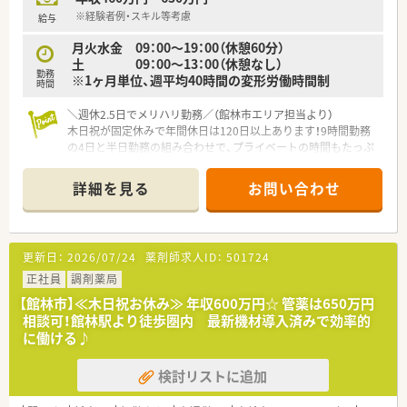
【こんな方にオススメ】
※経験者例・スキル等考慮
給与
■総合病院の門前薬局で多岐にわたる診療科の処方箋に触れ、薬
月火水金 09：00～19：00（休憩60分）
剤師としての対応力を飛躍的に向上させたい方に最適です。
土 09：00～13：00（休憩なし）
■年間休日が120日以上あり季節ごとの長期休暇もしっかり取
勤務
※1ヶ月単位、週平均40時間の変形労働時間制
得できるため、充実した休日を過ごしたい方にお勧めです。
時間
■手厚い教育体制が整っているため、未経験からでも着実に成長
して地域に貢献できる薬剤師を目指したい方にぴったりの環境
＼週休2.5日でメリハリ勤務／（館林市エリア担当より）
です。
木日祝が固定休みで年間休日は120日以上あります！9時間勤務
の4日と半日勤務の組み合わせで、プライベートの時間もたっぷ
り確保しながら無理なく働けますよ。
＊------------------------------------------＊
詳細を見る
お問い合わせ
【店舗情報と応需状況について】
■当店舗は茂林寺前駅から車で10分ほどの場所に位置してお
り、複数科目の処方箋を応需している調剤薬局です。
更新日：
2026/07/24
薬剤師求人ID：
501724
■近臨の医療機関から内科をはじめ外科や皮膚科、小児科、泌尿
器科など幅広い科目を毎日40枚ほど受け付けます。
正社員
調剤薬局
■地域の患者様に寄り添うかかりつけ薬局として、店舗での調剤
【館林市】≪木日祝お休み≫ 年収600万円☆ 管薬は650万円
だけでなく在宅業務や発熱外来にも対応しています。
相談可！館林駅より徒歩圏内 最新機材導入済みで効率的
に働ける♪
【求人情報について】
■ご経験やスキルをしっかりと考慮した上で、年収460万円から
検討リストに追加
最大650万円の範囲内で納得のいく待遇をご提示いたします。
■入社初年度から提示された年収が満額支給される年俸制を採