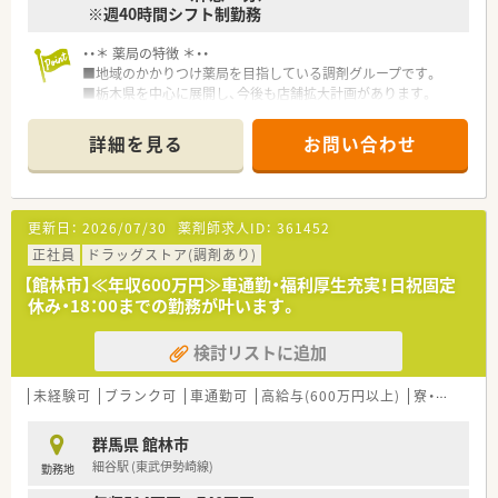
※週40時間シフト制勤務
・・＊ 薬局の特徴 ＊・・
■地域のかかりつけ薬局を目指している調剤グループです。
■栃木県を中心に展開し、今後も店舗拡大計画があります。
■借り上げ社宅制度・住宅手当等福利厚生が充実しており、社員
を大切にしている企業です。
詳細を見る
お問い合わせ
■地域密着型の調剤薬局として地域活動やイベント開催に力を
入れています。
■新卒の受け入れも積極的にしており、社内の風通しもよく働き
やすい社風です。
更新日：
2026/07/30
薬剤師求人ID：
361452
■働き方に制限のある薬剤師さん向けに準社員制度もあります
ので、気になる方はお気軽にお問合せ下さい！
正社員
ドラッグストア(調剤あり)
【館林市】≪年収600万円≫車通勤・福利厚生充実！日祝固定
休み・18：00までの勤務が叶います。
検討リストに追加
未経験可
ブランク可
車通勤可
高給与(600万円以上)
寮・借上社宅あり
群馬県 館林市
細谷駅 (東武伊勢崎線)
勤務地