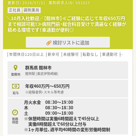
更新日：
2026/07/31
薬剤師求人ID：
551027
■群馬県を中心に東京や神奈川などの首都圏エリアにて、合計
39店舗を展開している安定企業です。
正社員
調剤薬局
■調剤薬局の運営以外にも不動産やホテル事業などを手がけて
＼10月入社歓迎／【館林市】≪ご経験に応じて年収650万円
おり、多角的な経営を行っています。
まで相談可能！≫病院門前・総合科目受けで満遍なく経験が
■今後もM&Aなどを通じて店舗網の拡大を計画しており、成長
積める環境です！車通勤が便利◎
性と将来性を兼ね備えた法人です。
検討リストに追加
【求人情報について】
■希少な土日祝休みでありながら18時終業という好条件のた
め、プライベートを重視できます。
年間休日120日以上
新卒可
未経験可
転勤なし
車通勤可
高給与(
■これまでの経験等を考慮して年収500万円から600万円の提示
が可能であり、高待遇が期待できます。
群馬県 館林市
■転居を伴う転勤は発生しないため、慣れ親しんだ地域で腰を据
館林駅 (東武伊勢崎線)
勤務地
えて長く働くことが可能です。
年収460万円～650万円
【勤務実態について】
■平日の営業時間は18時までとなっており、残業も少ないため
※経験者例・スキル等考慮
給与
仕事後の時間を有効に使えます。
月火水金 08：30～19：00
■お休みは土日祝日が定休となっているため、週末の予定が立て
木 08：30～18：30
やすくリフレッシュしやすいです。
土 09：00～18：00
■近隣エリアに系列店舗が複数あるため、急な欠員が出た際もヘ
※休憩時間は実働6時間超えで45分以上
ルプ体制が整っており安心です。
勤務
時間
実働8時間超えで60分以上付与
※1ヶ月単位、週平均40時間の変形労働時間制