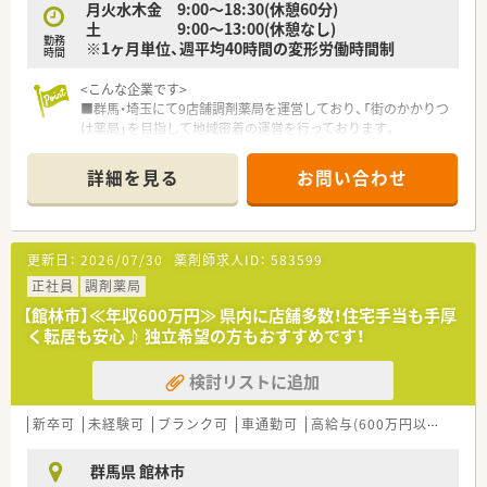
月火水木金 9:00～18:30(休憩60分)
土 9:00～13:00(休憩なし)
勤務
※1ヶ月単位、週平均40時間の変形労働時間制
時間
<こんな企業です>
■群馬・埼玉にて9店舗調剤薬局を運営しており、「街のかかりつ
け薬局」を目指して地域密着の運営を行っております。
<こんな方へおススメ>
詳細を見る
お問い合わせ
■転居を伴う異動はありません。ご自宅から通勤可能な範囲を
希望される方
■年俸制の職場を希望される方
更新日：
2026/07/30
薬剤師求人ID：
583599
正社員
調剤薬局
【館林市】≪年収600万円≫ 県内に店舗多数！住宅手当も手厚
く転居も安心♪ 独立希望の方もおすすめです！
検討リストに追加
新卒可
未経験可
ブランク可
車通勤可
高給与(600万円以上)
住宅
群馬県 館林市