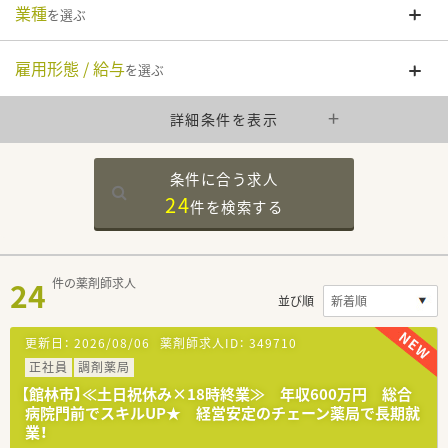
業種
を選ぶ
雇用形態 / 給与
を選ぶ
詳細条件を表示
条件に合う求人
24
件を
検索する
24
件の薬剤師求人
並び順
更新日：
2026/08/06
薬剤師求人ID：
349710
正社員
調剤薬局
【館林市】≪土日祝休み×18時終業≫ 年収600万円 総合
病院門前でスキルUP★ 経営安定のチェーン薬局で長期就
業！