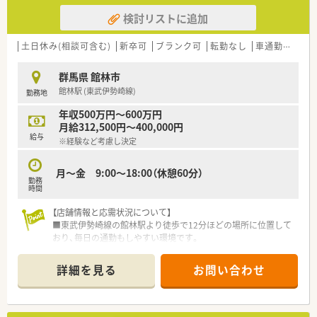
検討リストに追加
土日休み(相談可含む)
新卒可
ブランク可
転勤なし
車通勤可
高給
群馬県 館林市
館林駅 (東武伊勢崎線)
勤務地
年収500万円～600万円
月給312,500円～400,000円
給与
※経験など考慮し決定
月～金 9:00～18:00（休憩60分）
勤務
時間
【店舗情報と応需状況について】
■東武伊勢崎線の館林駅より徒歩で12分ほどの場所に位置して
おり、毎日の通勤もしやすい環境です。
■近隣にある総合病院から総合科目の処方箋を1日平均で20枚
程度応需している調剤薬局です。
詳細を見る
お問い合わせ
■現在は常勤の薬剤師が1名と非常勤の薬剤師が1名在籍してお
り、協力して業務を行っています。
【法人特徴について】