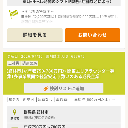
※1日4～15時間のシフト制勤務（店舗などによる）
・・＊ 会社の特徴 ＊・・
■全国に2,200店舗以上（調剤併設型約2,000店舗以上）を展開し
調剤店舗数業界TOP！
■店舗拡大に伴いキャリアアップできるポジションが多数あり！
頑張り次第で高給与も可能！
詳細を見る
お問い合わせ
■経験や勤務コースによりますが、経験の少ない方でも500万前
半スタートと業界TOP水準！
■職種や職域に合わせ、豊富な社内研修や外部組織と連携した研
修を用意されています
更新日：
2026/07/30
薬剤師求人ID：
697672
■薬剤師が中心の会社だからこそ活躍できるキャリアパスが多
種多様に用意されています。
正社員
調剤薬局
■店舗拡大に伴い、エリアマネジャーや営業部長等のマネジメン
【館林市】≪年収750-780万円≫ 関東エリアラウンダー募
トのポジションも増えます。
集！多事業展開で経営安定♪勢いのある成長企業
■在宅や教育等の専門性を活かせるスペシャリストを目指すこ
とも可能です。
検討リストに追加
■その他にも、管理部門や商品部門等の本社スタッフなど活動領
域は多種多様です。
■在宅実施店舗は年々増加しており、在宅医療へもしっかりと関
駅チカ
新卒可
転勤なし
車通勤可
高給与(600万円以上)
住宅補助
わる事ができます。
■育児休暇は3歳まで取得が可能で、時短制度は小学5年生まで
群馬県 館林市
時短勤務ができるよう変更予定です。
館林駅 (東武伊勢崎線)
勤務地
■年間休日が120日とワークライフバランスが整っています
■日用品から常備薬まで、従業員割引制度など嬉しいメリットも
年収750万円～780万円