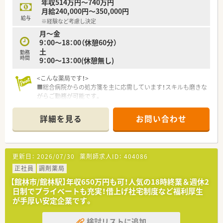
年収514万円～740万円
月給240,000円～350,000円
給与
※経験など考慮し決定
月～金
9：00～18：00（休憩60分）
土
勤務
時間
9：00～13：00(休憩無し)
<こんな薬局です！>
■総合病院からの処方箋を主に応需しています！スキルも磨きな
がらご勤務が可能です。
■18時までの営業の為、メリハリ重視でお仕事が可能です！
■枚数は落ち着いている店舗の為、丁寧な服薬指導ができます。
詳細を見る
お問い合わせ
投薬に時間をかけたい方はおすすめです！
<こんな方に向いています！>
・高年収希望の方！
更新日：
2026/07/30
薬剤師求人ID：
404086
・若くから管理薬剤師を目指していきたい方！
・色々な店舗を経験しながら、フットワーク軽くご勤務ができる
正社員
調剤薬局
方
【館林市/館林駅】年収650万円も可！人気の18時終業＆週休2
日制でプライベートも充実！借上げ社宅制度など福利厚生
<こんな会社です！>
が手厚い安定企業です。
・創業150年以上もの歴史があり北陸地域では店舗数･処方箋応
需枚数共にトップクラスの企業です。・経験に左右されることな
検討リストに追加
く、まずは「働く時間数（8or9時間）」で年収が選択できる点が特