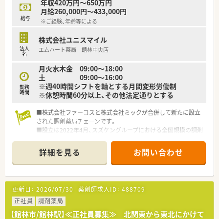
年収420万円～650万円
月給260,000円～433,000円
給与
※ご経験、年齢等による
株式会社ユニスマイル
法人
エムハート薬局 館林中央店
名
月火水木金 09:00～18:00
土 09:00～16:00
※週40時間シフトを軸とする月間変形労働制
勤務
時間
※休憩時間60分以上、その他法定通りとする
■株式会社ファーコスと株式会社ミックが合併して新たに設立
された調剤薬局チェーンです。
■設立は2022年4月、スズケングループにおける全国規模の調剤
薬局チェーンとなります。
■2社が培ってきたノウハウと企業の良さを融合し、より安定し
詳細を見る
お問い合わせ
た経営基盤から、成長スピードを加速させていきます。
■コーポレートメッセージは「あなたに今、わたしができるこ
と」。
■正社員には全国・広域・都道府県限定・自宅通勤の4コースを用
更新日：
2026/07/30
薬剤師求人ID：
488709
意。
■全国・広域・都道府県限定コースの方には充実の住宅補助制度
正社員
調剤薬局
が適用されます。
【館林市/館林駅】≪正社員募集≫ 北関東から東北にかけて
■住居は法人契約なので初期費用時の自己負担はほとんどあり