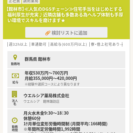
◆患者さんを大切にする前に、従業員の働き甲斐、生き甲斐を大
正社員
調剤薬局
切にする会社です。離職率の低さ、企業の安定成長が自慢です。
【館林市】≪人気のDGSチェーン≫住宅手当をはじめとする
◆地域医療に貢献できる薬局として、医療機関や地域住民の方か
福利厚生が充実♪近隣店舗も多数ある為ヘルプ体制も手厚
ら「信頼」をしていただき「安心」して私共の調剤薬局を利用して
い環境でスキルを磨けます★
いただける事を目指しています。
検討リストに追加
週32h以上
車通勤可
高給与(600万円以上)
寮・借上社宅あり
住宅
群馬県 館林市
勤務地
年収530万円～700万円
月給355,000円～420,000円
給与
※経験や選択コースにより異なります
ウエルシア薬局株式会社
法人
ウエルシア 館林諏訪店
名
月火水木金9:30～18：30
休憩60分
1ｹ月単位変形労働時間制 (月間平均：166時間)
勤務
※年間所定労働時間1,992時間
時間