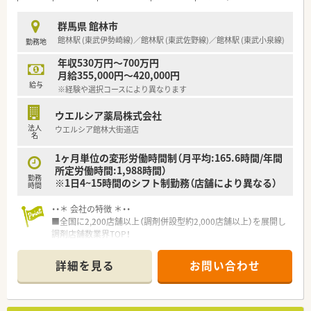
群馬県 館林市
館林駅 (東武伊勢崎線)／館林駅 (東武佐野線)／館林駅 (東武小泉線)
勤務地
年収530万円～700万円
月給355,000円～420,000円
給与
※経験や選択コースにより異なります
ウエルシア薬局株式会社
法人
ウエルシア館林大街道店
名
1ヶ月単位の変形労働時間制（月平均:165.6時間/年間
所定労働時間:1,988時間）
勤務
※1日4~15時間のシフト制勤務（店舗により異なる）
時間
・・＊ 会社の特徴 ＊・・
■全国に2,200店舗以上（調剤併設型約2,000店舗以上）を展開し
調剤店舗数業界TOP！
■店舗拡大に伴いキャリアアップできるポジションが多数あり！
頑張り次第で高給与も可能！
詳細を見る
お問い合わせ
■経験や勤務コースによりますが、経験の少ない方でも500万前
半スタートと業界TOP水準！
■職種や職域に合わせ、豊富な社内研修や外部組織と連携した研
修を用意されています