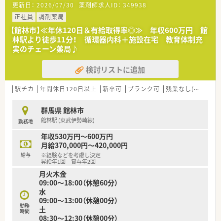
更新日：
2026/07/30
薬剤師求人ID：
349938
■薬剤師が中心の会社だからこそ活躍できるキャリアパスが多
種多様に用意されています。
正社員
調剤薬局
■店舗拡大に伴い、エリアマネジャーや営業部長等のマネジメン
【館林市】≪年休120日＆有給取得率◎≫ 年収600万円 館
トのポジションも増えます。
林駅より徒歩11分！ 循環器内科＋施設在宅 教育体制充
■在宅や教育等の専門性を活かせるスペシャリストを目指すこ
実のチェーン薬局♪
とも可能です。
■その他にも、管理部門や商品部門等の本社スタッフなど活動領
検討リストに追加
域は多種多様です。
■在宅実施店舗は年々増加しており、在宅医療へもしっかりと関
わる事ができます。
駅チカ
年間休日120日以上
新卒可
ブランク可
残業なし(ほぼなし含む)
■育児休暇は3歳まで取得が可能で、時短制度は小学5年生まで
時短勤務ができるよう変更予定です。
群馬県 館林市
■年間休日が120日とワークライフバランスが整っています
館林駅 (東武伊勢崎線)
勤務地
■日用品から常備薬まで、従業員割引制度など嬉しいメリットも
たくさんあります！
年収530万円～600万円
月給370,000円～420,000円
給与
※経験などを考慮し決定
昇給年1回 賞与年2回
月火木金
09:00～18:00（休憩60分）
水
09:00～13:00（休憩00分）
勤務
土
時間
08:30～12:30（休憩00分）