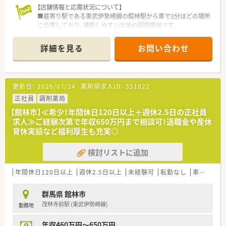
【店舗情報と応需状況について】
■最寄り駅である東武伊勢崎線の館林駅から車で3分ほどの場所
に位置しており、通勤しやすい立地の調剤薬局です。
■総合病院の門前として多岐にわたる診療科の処方箋を1日約
80枚応需し、幅広い医薬品を取り扱っています。
詳細を見る
お問い合わせ
■常時5名の薬剤師と4名の事務スタッフが連携して業務にあた
っており、手厚い人員配置で円滑に運営しています。
【想定される業務内容】
更新日：
2026/07/24
薬剤師求人ID：
551022
■店舗内での基本的な調剤業務をはじめ、処方箋の監査や患者様
への丁寧な服薬指導を中心に日々の業務をご担当いただきま
正社員
調剤薬局
す。
【館林市】≪希少！年間休日120日以上＋週休2.5日の正社員
■地域貢献に直結する居宅や施設への在宅業務をはじめ、患者様
求人≫ご経験次第で年収650万円まで相談可！退職金や産休
から信頼されるかかりつけ薬剤師としての役割も担います。
育休実績など福利厚生も充実◎
■総合科目の処方箋を取り扱うため、日々の実務を通じて幅広い
医薬品の知識を吸収し専門性を高めることができる環境です。
検討リストに追加
【勤務実態について】
■日曜日と祝日に加えてもう1日がお休みとなるため、年間休日
年間休日120日以上
週休2.5日以上
未経験可
転勤なし
車通勤可
は120日以上確保されておりプライベートを充実させられます。
■法定通りの有給休暇に加えて、年末年始には5日間、夏季には3
群馬県 館林市
日間の休暇が取得できるためしっかりリフレッシュできます。
茂林寺前駅 (東武伊勢崎線)
勤務地
■シフトは30分単位で柔軟に組まれており、休憩は60分間確保
されているため体力的にも無理なく働くことが可能です。
年収460万円～650万円