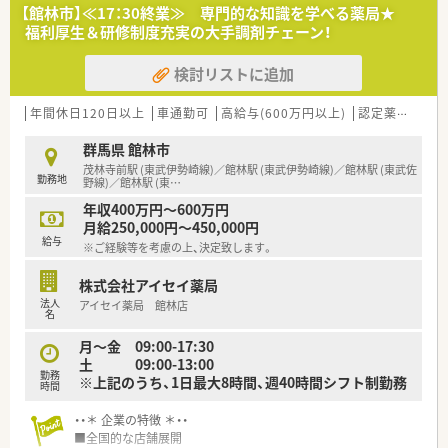
■これからのキャリア形成に意欲的で、積極的に新しい知識や業
【館林市】≪17：30終業≫ 専門的な知識を学べる薬局★
務を吸収してくださる方を歓迎します。
福利厚生＆研修制度充実の大手調剤チェーン！
■地域に根差して長く働きたいという思いがあり、患者様とのコ
ミュニケーションを大切にできる方を求めています。
検討リストに追加
【求人情報について】
■ご経験や能力を考慮し、勤務薬剤師として年収600万円までご
年間休日120日以上
車通勤可
高給与(600万円以上)
認定薬剤師取得支援あり
相談可能な高待遇の求人です。
■日曜祝日に加えて木曜日が固定の休みとなっており、プライベ
群馬県 館林市
ートの予定も立てやすい勤務体系です。
茂林寺前駅 (東武伊勢崎線)／館林駅 (東武伊勢崎線)／館林駅 (東武佐
勤務地
■住宅手当や退職金制度はもちろん、eラーニング補助などスキ
野線)／館林駅 (東
…
ルアップを支援する制度も整っています。
年収400万円～600万円
月給250,000円～450,000円
【想定される業務内容】
給与
※ご経験等を考慮の上、決定致します。
■保険調剤業務全般として、処方箋に基づく調剤、監査、そして
患者様に寄り添った服薬指導をお願いします。
株式会社アイセイ薬局
■施設在宅にも取り組んでいるため、外来の調剤業務に加えて在
法人
アイセイ薬局 館林店
宅医療の専門スキルも磨くことができます。
名
■対物業務の効率化と対人業務への注力を目的として、最新の調
剤機器の導入を積極的に推進しています。
月～金 09:00-17:30
土 09:00-13:00
勤務
※上記のうち、1日最大8時間、週40時間シフト制勤務
時間
・・＊ 企業の特徴 ＊・・
■全国的な店舗展開