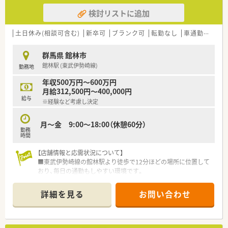
検討リストに追加
土日休み(相談可含む)
新卒可
ブランク可
転勤なし
車通勤可
高給
群馬県 館林市
館林駅 (東武伊勢崎線)
勤務地
年収500万円～600万円
月給312,500円～400,000円
給与
※経験など考慮し決定
月～金 9:00～18:00（休憩60分）
勤務
時間
【店舗情報と応需状況について】
■東武伊勢崎線の館林駅より徒歩で12分ほどの場所に位置して
おり、毎日の通勤もしやすい環境です。
■近隣にある総合病院から総合科目の処方箋を1日平均で20枚
程度応需している調剤薬局です。
詳細を見る
お問い合わせ
■現在は常勤の薬剤師が1名と非常勤の薬剤師が1名在籍してお
り、協力して業務を行っています。
【法人特徴について】