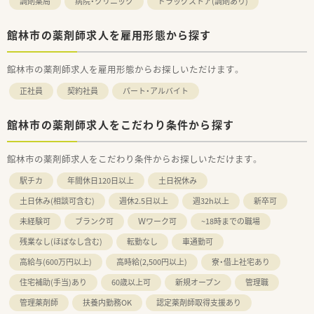
調剤薬局
病院・クリニック
ドラッグストア(調剤あり)
館林市の薬剤師求人を雇用形態から探す
館林市の薬剤師求人を雇用形態からお探しいただけます。
正社員
契約社員
パート・アルバイト
館林市の薬剤師求人をこだわり条件から探す
館林市の薬剤師求人をこだわり条件からお探しいただけます。
駅チカ
年間休日120日以上
土日祝休み
土日休み(相談可含む)
週休2.5日以上
週32h以上
新卒可
未経験可
ブランク可
Ｗワーク可
~18時までの職場
残業なし(ほぼなし含む)
転勤なし
車通勤可
高給与(600万円以上)
高時給(2,500円以上)
寮・借上社宅あり
住宅補助(手当)あり
60歳以上可
新規オープン
管理職
管理薬剤師
扶養内勤務OK
認定薬剤師取得支援あり