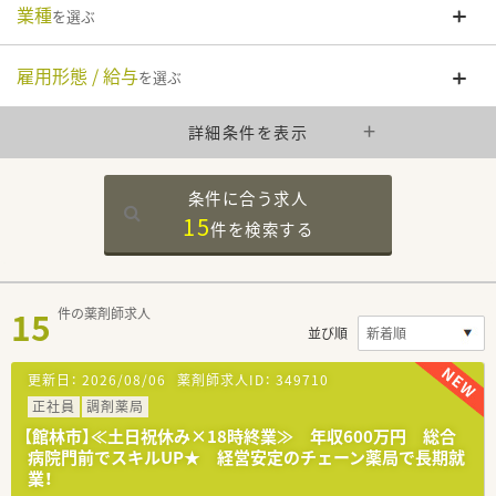
業種
を選ぶ
雇用形態 / 給与
を選ぶ
詳細条件を表示
条件に合う求人
15
件を
検索する
15
件の薬剤師求人
並び順
更新日：
2026/08/06
薬剤師求人ID：
349710
正社員
調剤薬局
【館林市】≪土日祝休み×18時終業≫ 年収600万円 総合
病院門前でスキルUP★ 経営安定のチェーン薬局で長期就
業！