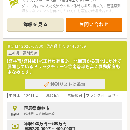
＼スキルアップを応援／（館林市エリア担当より）
グループ内での人材交流やヘルプ体制もあり、将来的に管理薬剤
師やマネジメントを目指したい方にも最適な職場環境です。
＊------------------------------------------＊
【店舗情報と応需状況について】
詳細を見る
お問い合わせ
■館林駅より徒歩10分圏内に位置しており、眼科処方箋を1日約
100枚応需している地域密着型の調剤薬局です。
■9割以上が門前クリニックからの眼科処方となっており、複雑
な処方がほとんどないため落ち着いて業務に取り組めます。
更新日：
2026/07/30
薬剤師求人ID：
488709
■薬剤師複数名体制による複数監査を実施しており、安心して患
者様へお薬をお渡しできる安全な体制を整えております。
正社員
調剤薬局
【館林市/館林駅】≪正社員募集≫ 北関東から東北にかけて
【募集背景と求める人物像について】
展開しているドラッグチェーン◎定着率も高く異動頻度も
■今回は欠員補充のための募集となっており、地域の皆様に愛さ
少なめです♪
れる薬局づくりに貢献していただける方を求めております。
■ノルマ等に追われることなく、まずはご来局いただいた患者様
検討リストに追加
へご満足いただけるサービス対応を優先できる方を歓迎しま
す。
■将来的な店舗展開も見据えており、管理薬剤師を目指したい方
年間休日120日以上
週32h以上
未経験可
ブランク可
転勤なし
やマネジメント業務に興味をお持ちの方も活躍できる環境で
す。
群馬県 館林市
館林駅 (東武伊勢崎線)
勤務地
【法人特徴について】
■群馬県と栃木県を中心に複数店舗を展開しており、創業60年
年収480万円～600万円
を超える歴史と実績を持つ安定した老舗の薬局グループです。
月給320,000円～400,000円