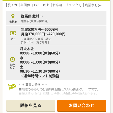
駅チカ
年間休日120日以上
新卒可
ブランク可
残業なし(ほぼなし含む)
群馬県 館林市
館林駅 (東武伊勢崎線)
勤務地
年収530万円～600万円
月給370,000円～420,000円
給与
※経験などを考慮し決定
昇給年1回 賞与年2回
月火木金
09:00～18:00（休憩60分）
水
09:00～13:00（休憩00分）
勤務
土
時間
08:30～12:30（休憩00分）
※週40時間シフト制勤務
・・＊ 薬局の特徴 ＊・・
■地域のかかりつけ薬局を目指している調剤グループです。
■栃木県を中心に展開し、今後も店舗拡大計画があります。
■借り上げ社宅制度・住宅手当等福利厚生が充実しており、社員
を大切にしている企業です。
詳細を見る
お問い合わせ
■地域密着型の調剤薬局として地域活動やイベント開催に力を
入れています。