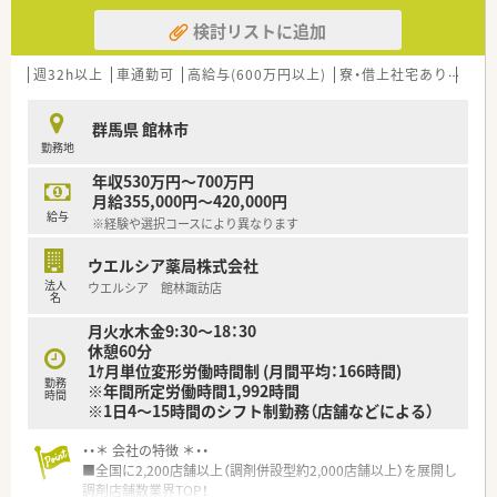
検討リストに追加
週32h以上
車通勤可
高給与(600万円以上)
寮・借上社宅あり
住宅
群馬県 館林市
勤務地
年収530万円～700万円
月給355,000円～420,000円
給与
※経験や選択コースにより異なります
ウエルシア薬局株式会社
法人
ウエルシア 館林諏訪店
名
月火水木金9:30～18：30
休憩60分
1ｹ月単位変形労働時間制 (月間平均：166時間)
勤務
※年間所定労働時間1,992時間
時間
※1日4～15時間のシフト制勤務（店舗などによる）
・・＊ 会社の特徴 ＊・・
■全国に2,200店舗以上（調剤併設型約2,000店舗以上）を展開し
調剤店舗数業界TOP！