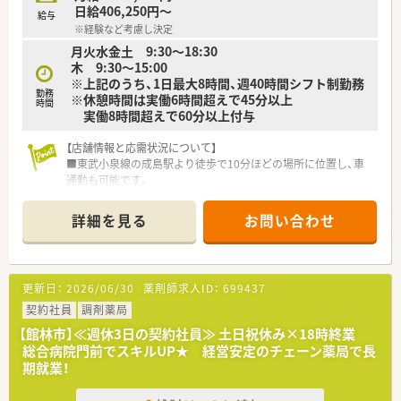
日給406,250円～
給与
※経験など考慮し決定
月火水金土 9:30～18:30
木 9:30～15:00
※上記のうち、1日最大8時間、週40時間シフト制勤務
勤務
※休憩時間は実働6時間超えで45分以上
時間
実働8時間超えで60分以上付与
【店舗情報と応需状況について】
■東武小泉線の成島駅より徒歩で10分ほどの場所に位置し、車
通勤も可能です。
■近隣のクリニックより心療内科と精神科の処方箋をメインに1
日約70枚応需しています。
詳細を見る
お問い合わせ
■ドクター増員に伴い、薬剤師は常勤1名とパート5名体制から
増員となる予定です。
【求人情報について】
更新日：
2026/06/30
薬剤師求人ID：
699437
■ご経験に応じ、管理薬剤師は最大年収650万円までご相談が可
能で高年収を実現できます。
契約社員
調剤薬局
■年2回の賞与に加え決算賞与があるため、努力が収入としてし
【館林市】≪週休3日の契約社員≫ 土日祝休み×18時終業
っかりと反映されます。
総合病院門前でスキルUP★ 経営安定のチェーン薬局で長
■遠方への転勤がないため、地元に根差して安定的に長期的な勤
期就業！
務が可能です。