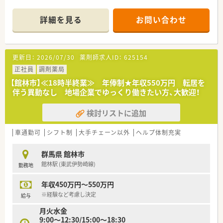
■店舗拡大に伴いキャリアアップできるポジションが多数あり！
頑張り次第で高給与も可能！
詳細を見る
お問い合わせ
■経験や勤務コースによりますが、経験の少ない方でも500万前
半スタートと業界TOP水準！
■職種や職域に合わせ、豊富な社内研修や外部組織と連携した研
修を用意されています
更新日：
2026/07/30
薬剤師求人ID：
625154
■薬剤師が中心の会社だからこそ活躍できるキャリアパスが多
種多様に用意されています。
正社員
調剤薬局
■店舗拡大に伴い、エリアマネジャーや営業部長等のマネジメン
【館林市】≪18時半終業≫ 年俸制★年収550万円 転居を
トのポジションも増えます。
伴う異動なし 地場企業でゆっくり働きたい方、大歓迎！
■在宅や教育等の専門性を活かせるスペシャリストを目指すこ
とも可能です。
検討リストに追加
■その他にも、管理部門や商品部門等の本社スタッフなど活動領
域は多種多様です。
■在宅実施店舗は年々増加しており、在宅医療へもしっかりと関
車通勤可
シフト制
大手チェーン以外
ヘルプ体制充実
わる事ができます。
■育児休暇は3歳まで取得が可能で、時短制度は小学5年生まで
群馬県 館林市
時短勤務ができるよう変更予定です。
館林駅 (東武伊勢崎線)
勤務地
■年間休日が120日とワークライフバランスが整っています
■日用品から常備薬まで、従業員割引制度など嬉しいメリットも
年収450万円～550万円
たくさんあります！
※経験など考慮し決定
給与
月火水金
9:00～12:30/15:00～18:30