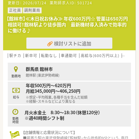
更新日：
2026/07/24
薬剤師求人ID：
501724
■群馬県を中心に東京や神奈川などの首都圏エリアにて、合計
39店舗を展開している安定企業です。
正社員
調剤薬局
■調剤薬局の運営以外にも不動産やホテル事業などを手がけて
【館林市】≪木日祝お休み≫ 年収600万円☆ 管薬は650万円
おり、多角的な経営を行っています。
相談可！館林駅より徒歩圏内 最新機材導入済みで効率的
■今後もM&Aなどを通じて店舗網の拡大を計画しており、成長
に働ける♪
性と将来性を兼ね備えた法人です。
検討リストに追加
【求人情報について】
■希少な土日祝休みでありながら18時終業という好条件のた
め、プライベートを重視できます。
駅チカ
新卒可
転勤なし
車通勤可
高給与(600万円以上)
住宅補助
■これまでの経験等を考慮して年収500万円から600万円の提示
が可能であり、高待遇が期待できます。
群馬県 館林市
■転居を伴う転勤は発生しないため、慣れ親しんだ地域で腰を据
館林駅 (東武伊勢崎線)
勤務地
えて長く働くことが可能です。
年収500万円～620万円
【勤務実態について】
月給345,000円～406,250円
■平日の営業時間は18時までとなっており、残業も少ないため
給与
※想定・平均残業、各種手当を含んだ総額
仕事後の時間を有効に使えます。
※経験・スキルなどにより異なる
■お休みは土日祝日が定休となっているため、週末の予定が立て
やすくリフレッシュしやすいです。
月火水金土 8:30～18:30（休憩120分）
■近隣エリアに系列店舗が複数あるため、急な欠員が出た際もヘ
※週40時間シフト制
勤務
ルプ体制が整っており安心です。
時間
【店舗情報と応需状況について】
■最寄り駅の東武伊勢崎線「館林駅」から徒歩約9分という、毎日