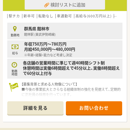
検討リストに追加
■スキルアップ
クリニック受けの店舗をメインに展開しており、ご自分のペー
スでスキルアップできる環境です。
駅チカ
新卒可
転勤なし
車通勤可
高給与(600万円以上)
住宅補助
群馬県 館林市
館林駅 (東武伊勢崎線)
勤務地
年収750万円～780万円
月給450,000円～480,000円
給与
※年齢・経験・能力など考慮し決定
各店舗の営業時間に準じて週40時間シフト制
休憩時間は実働6時間超えで45分以上、実働8時間超え
勤務
で60分以上付与
時間
【募集背景と求める人物像について】
■今後の事業拡大とさらなる組織体制の強化を見据えて、定期的
に正社員の採用を行っています。
■これからのキャリア形成に意欲的で、積極的に新しい知識や業
務を吸収してくださる方を歓迎します。
詳細を見る
お問い合わせ
■地域に根差して長く働きたいという思いがあり、患者様とのコ
ミュニケーションを大切にできる方を求めています。
【求人情報について】