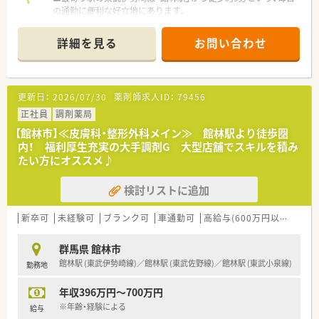
の通勤に便利な好立地にあります。
■内科や循環器科を中心に複数の科目を応需しており、1日の処
方箋枚数は約100枚です。
詳細を見る
お問い合わせ
■薬剤師は常時3名、事務スタッフは2名という人員体制で、協力
しながら業務に取り組んでいます。
【募集背景と求める人物像について】
更新日：
2026/07/30
薬剤師求人ID：
79456
■今後の事業拡大とさらなる組織体制の強化を見据えて、定期的
に正社員の採用を行っています。
正社員
調剤薬局
■これからのキャリア形成に意欲的で、積極的に新しい知識や業
【館林市】≪皮膚科・整形外科メイン≫ 館林駅より徒歩圏
務を吸収してくださる方を歓迎します。
内！ 福利厚生充実の大手調剤G 大型店舗でスキルを積み
■地域に根差して長く働きたいという思いがあり、患者様とのコ
たい方にオススメ♪
ミュニケーションを大切にできる方を求めています。
検討リストに追加
【求人情報について】
■ご経験や能力を考慮し、勤務薬剤師として年収600万円までご
相談可能な高待遇の求人です。
新卒可
未経験可
ブランク可
車通勤可
高給与(600万円以上)
住宅
■日曜祝日に加えて木曜日が固定の休みとなっており、プライベ
ートの予定も立てやすい勤務体系です。
群馬県 館林市
■住宅手当や退職金制度はもちろん、eラーニング補助などスキ
館林駅 (東武伊勢崎線)／館林駅 (東武佐野線)／館林駅 (東武小泉線)
勤務地
ルアップを支援する制度も整っています。
年収396万円～700万円
【想定される業務内容】
■保険調剤業務全般として、処方箋に基づく調剤、監査、そして
※年齢・経験による
給与
患者様に寄り添った服薬指導をお願いします。