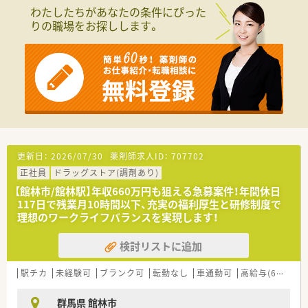
■ご経験や能力を考慮し、ラウンダー薬剤師として年収780万円
わたしたちがあなたの条件にぴった
までご相談可能な高待遇の求人です。
りの職場をお探しします。
■住宅手当や退職金制度はもちろん、eラーニング補助などスキ
ルアップを支援する制度も整っています。
【想定される業務内容】
■保険調剤業務全般として、処方箋に基づく調剤、監査、そして
患者様に寄り添った服薬指導をお願いします。
■施設在宅にも取り組んでいるため、外来の調剤業務に加えて在
宅医療の専門スキルも磨くことができます。
■対物業務の効率化と対人業務への注力を目的として、最新の調
剤機器の導入を積極的に推進しています。
更新日：
2026/07/30
薬剤師求人ID：
707702
正社員
ドラッグストア(調剤あり)
【館林市/館林駅】年収660万円も狙える急募案件！年間休日
117日で残業月10時間以下、充実の福利厚生と研修制度で
理想のワークライフバランスを実現します！
検討リストに追加
駅チカ
未経験可
ブランク可
転勤なし
車通勤可
高給与(600万円以上)
群馬県 館林市