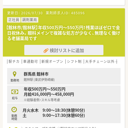
■新卒の受け入れも積極的にしており、社内の風通しもよく働き
やすい社風です。
更新日：
2026/07/30
薬剤師求人ID：
485096
■働き方に制限のある薬剤師さん向けに準社員制度もあります
ので、気になる方はお気軽にお問合せ下さい！
正社員
調剤薬局
【館林市/館林駅】年収500万円～550万円！残業ほぼゼロで金
日祝休み。眼科メインで複雑な処方が少なく、無理なく働け
る老舗薬局です
検討リストに追加
駅チカ
車通勤可
新規オープン
シフト制
大手チェーン以外
ヘル
群馬県 館林市
館林駅 (東武伊勢崎線)
勤務地
年収500万円～550万円
月給416,000円～458,000円
給与
※経験者例・スキル等考慮
月火水木 9:00～18:30(休憩90分)
土 9:00～17:30(休憩60分)
勤務
時間