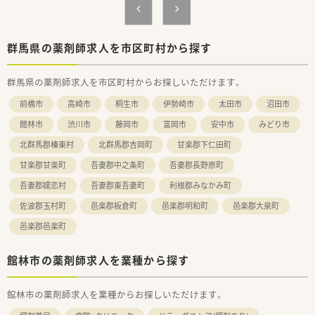
39店舗を展開している安定企業です。
■調剤薬局の運営以外にも不動産やホテル事業などを手がけて
おり、多角的な経営を行っています。
■今後もM&Aなどを通じて店舗網の拡大を計画しており、成長
群馬県の薬剤師求人を市区町村から探す
性と将来性を兼ね備えた法人です。
群馬県の薬剤師求人を市区町村からお探しいただけます。
【求人情報について】
■希少な土日祝休みでありながら18時終業という好条件のた
前橋市
高崎市
桐生市
伊勢崎市
太田市
沼田市
め、プライベートを重視できます。
■これまでの経験等を考慮して年収400万円から550万円の提示
館林市
渋川市
藤岡市
富岡市
安中市
みどり市
（契約社員の場合）が可能であり、高待遇が期待できます。
北群馬郡榛東村
北群馬郡吉岡町
甘楽郡下仁田町
■転居を伴う転勤は発生しないため、慣れ親しんだ地域で腰を据
えて長く働くことが可能です。
甘楽郡甘楽町
吾妻郡中之条町
吾妻郡長野原町
【勤務実態について】
吾妻郡嬬恋村
吾妻郡東吾妻町
利根郡みなかみ町
■平日の営業時間は18時までとなっており、残業も少ないため
佐波郡玉村町
邑楽郡板倉町
邑楽郡明和町
邑楽郡大泉町
仕事後の時間を有効に使えます。
■お休みは土日祝日が定休となっているため、週末の予定が立て
邑楽郡邑楽町
やすくリフレッシュしやすいです。
■近隣エリアに系列店舗が複数あるため、急な欠員が出た際もヘ
館林市の薬剤師求人を業種から探す
ルプ体制が整っており安心です。
館林市の薬剤師求人を業種からお探しいただけます。