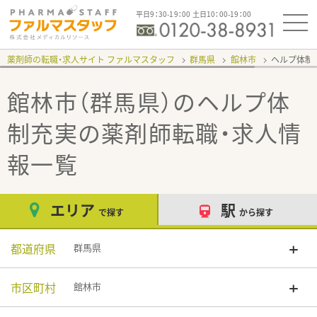
平日9：30-19：00 土日10：00-19：00
薬剤師の転職・求人サイト ファルマスタッフ
群馬県
館林市
ヘルプ体制
館林市（群馬県）のヘルプ体
制充実
の薬剤師転職・求人情
報一覧
エリア
駅
で探す
から探す
都道府県
群馬県
市区町村
館林市