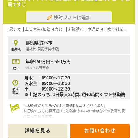
社で行う、国内でも極めて稀な「複合型医薬品企業」です。
局です◎
■全国に1,200店舗以上を展開する大手チェーンであり、埼玉県
内には最新の研究施設を構えるなど強固な経営基盤を誇りま
検討リストに追加
す。
■地域の健康ニーズを網羅する店舗づくりを目指しており、何か
あればすぐに相談してもらえる地域密着の薬局を追求していま
駅チカ
土日休み(相談可含む)
未経験可
車通勤可
教育制度あり
す。
群馬県 館林市
【求人情報について】
館林駅 (東武伊勢崎線)
勤務地
■想定年収は487万円から660万円と幅広く設定されており、こ
れまでの経験や前職の給与を考慮して最大限の提示をいたしま
年収450万円～550万円
す。
■自宅から90分圏内での配属となる「自宅通勤コース」が選べる
※スキル等考慮
給与
ため、生活環境を変えずに大手企業の安定した待遇を得られま
月木 09：00～17：30
す。
火水金 09：00～18：30
■昇給は年1回、賞与は年2回の支給があり、各種手当や住宅補助
土 09：00～12：30
などの福利厚生も充実しているため将来設計が立てやすいで
勤務
時間
※上記のうち、1日最大8時間、週40時間シフト制勤務
す。
＼未経験からでも安心！／（館林市エリア担当より）
【想定されるモデル年収】
未経験の方も応募可能で、勉強会やe-Learningなどの教育制度
■30歳の経験者であれば勤務薬剤師として年収557万円前後が
が整っております。
見込め、薬局長候補として入社した場合は606万円以上も可能で
＊------------------------------------------＊
す。
■40歳の経験豊富な方には577万円以上、薬局長を任せられる方
詳細を見る
お問い合わせ
【店舗情報と応需状況について】
であれば653万円を超える高年収の提示も現実的な範囲内です。