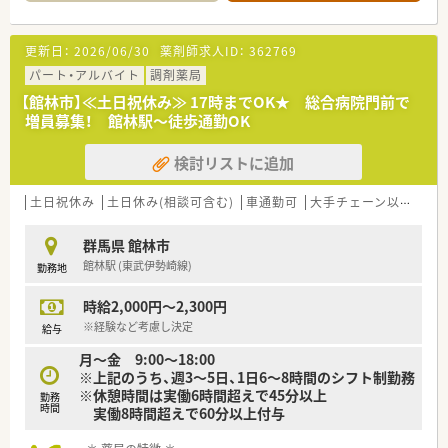
■最寄りの館林駅から徒歩で10分というアクセス良好な場所に
■薬剤師地域選択制度により全国転勤コースを選んだ場合には、
あり、電車でも車でも通勤しやすい調剤薬局です。
さらに転勤手当や賞与の加算があり大幅な年収アップが狙えま
■内科や小児科およびアレルギー科の処方箋を1日50枚ほど応
す。
更新日：
2026/06/30
薬剤師求人ID：
362769
需しており、居宅や施設への在宅業務も行っています。
■常勤薬剤師2名とパート薬剤師2名に加えて事務スタッフが2
パート・アルバイト
調剤薬局
名在籍しており、ゆとりある勤務体制を整えています。
【館林市】≪土日祝休み≫ 17時までOK★ 総合病院門前で
増員募集！ 館林駅～徒歩通勤OK
【勤務実態について】
■日曜日と祝日に加えて土曜日の午後がお休みとなっており、プ
検討リストに追加
ライベートの時間をしっかりと確保しながら勤務できます。
■有給休暇は法定通りに付与されるほか、年末年始休暇や5日間
程度のバカンス休暇を利用して旅行に行くスタッフもいます。
土日祝休み
土日休み(相談可含む)
車通勤可
大手チェーン以外
ヘ
■隣接するクリニックの診療時間が18時30分までのため、終業
後の片付けを終えて19時頃には帰宅できる環境です。
群馬県 館林市
館林駅 (東武伊勢崎線)
勤務地
【こんな方が活躍中】
■患者様との対話を大切にし、小児科から高齢者まで幅広い年齢
時給2,000円～2,300円
層の患者様に優しく寄り添えるホスピタリティの高い方が活躍
中です。
※経験など考慮し決定
給与
■状況に応じて柔軟な対応ができ、他のスタッフと協力して円滑
月～金 9:00～18:00
に業務を進められる協調性のある方が力を発揮しています。
※上記のうち、週3～5日、1日6～8時間のシフト制勤務
■施設や居宅への在宅医療に関心を持ち、地域の方々の健康維持
※休憩時間は実働6時間超えで45分以上
勤務
に積極的に貢献したいという熱意を持った方が多数在籍してい
時間
実働8時間超えで60分以上付与
ます。