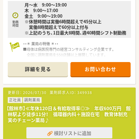
月〜水 9:00〜19:00
■施設在宅にも取り組んでいるため、外来の調剤業務に加えて在
木 9:00〜17:00
宅医療の専門スキルも磨くことができます。
金土 9:00〜19:00
■対物業務の効率化と対人業務への注力を目的として、最新の調
※休憩時間は実働6時間超えで45分以上
剤機器の導入を積極的に推進しています。
勤務
時間
実働8時間超えで60分以上付与
※上記のうち、1日最大8時間、週40時間シフト制勤務
・・＊ 薬局の特徴 ＊・・
■母体は病医院専門の経営コンサルティング企業です。
全国に調剤薬局を550店舗以上展開しています。
■薬局事業だけでなく、クリニックモールの企画・運営や
医療機器のリースなど幅広く事業を展開しております。
詳細を見る
お問い合わせ
■電子薬歴・ピッキングサポートシステムを導入しています。
全店舗にて統一されています。
■「くるみんマーク」を取得しています。
「子育てサポート企業」として厚生労働大臣から認定を受けて
更新日：
2026/07/30
薬剤師求人ID：
349938
います。
正社員
調剤薬局
【館林市】≪年休120日＆有給取得率◎≫ 年収600万円 館
林駅より徒歩11分！ 循環器内科＋施設在宅 教育体制充
実のチェーン薬局♪
検討リストに追加