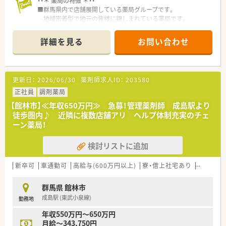
・・＊ 薬局の特徴 ＊・・
■群馬県内で店舗展開している薬局グループです。
地域密着型で地元の皆様に親しまれている薬局です。
■やる気のある方には、能力に応じた担当職種を任せていただけ
るなど
詳細を見る
お問い合わせ
活躍の場が広がる環境です。キャリアアップ志向の方にお勧
めです。
■全店舗で電子薬歴を導入しています。
安心かつ効率よく業務に専念できる環境です。
更新日：
2026/06/30
薬剤師求人ID：
203580
正社員
調剤薬局
【館林市】≪年収650万円≫ 急募！管理薬剤師 成島駅より
徒歩圏内♪ 近隣に複数店舗アリ ヘルプ体制充実のチェ
ーン薬局！
検討リストに追加
新卒可
車通勤可
高給与(600万円以上)
寮・借上社宅あり
認定薬剤
群馬県 館林市
成島駅 (東武小泉線)
勤務地
年収550万円～650万円
月給～343,750円