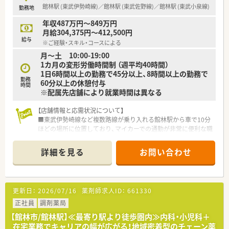
館林駅 (東武伊勢崎線)／館林駅 (東武佐野線)／館林駅 (東武小泉線)
勤務地
年収487万円～849万円
月給304,375円～412,500円
給与
※ご経験・スキル・コースによる
月～土 10:00-19:00
1カ月の変形労働時間制 （週平均40時間）
1日6時間以上の勤務で45分以上、8時間以上の勤務で
勤務
60分以上の休憩付与
時間
※配属先店舗により就業時間は異なる
【店舗情報と応需状況について】
■東武伊勢崎線など複数路線が乗り入れる館林駅から車で10分
ほどの場所に位置しており、マイカーでの通勤が非常に便利な職
場です。
■処方箋は広域の面応需にて1日平均10枚ほどを受け付けてお
詳細を見る
お問い合わせ
り、常勤薬剤師1名体制で一人ひとりの患者様へ丁寧な対応が可
能です。
■開局時間は月曜から土曜の19時までとなっており、ドラッグ
ストア併設店特有の夜遅い時間帯の勤務が発生しないことも魅
更新日：
2026/07/16
薬剤師求人ID：
661330
力です。
正社員
調剤薬局
【法人特徴について】
【館林市/館林駅】≪最寄り駅より徒歩圏内≫内科・小児科＋
■医薬品の研究開発から製造、販売、調剤運営までを一貫して自
在宅業務でキャリアの幅が広がる！地域密着型のチェーン薬