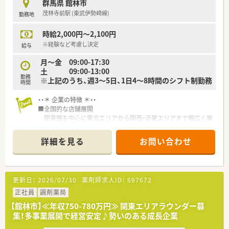
群馬県 館林市
茂林寺前駅 (東武伊勢崎線)
勤務地
時給2,000円～2,100円
※経験など考慮し決定
給与
月～金 09:00-17:30
土 09:00-13:00
勤務
※上記のうち、週3～5日、1日4～8時間のシフト制勤務
時間
・・＊ 企業の特徴 ＊・・
■全国的な店舗展開
関東圏を中心に東北エリアから関西・近畿エリアまで幅広く展
開。
幅広い年齢層の方が活躍されています。
詳細を見る
お問い合わせ
定着率も高く、安定志向の方におすすめです。
■充実の研修制度
基礎～キャリアアップにつながる知識研鑚まで、しっかり身に
つけられる体制です。
更新日：
2026/07/30
薬剤師求人ID：
697672
■キャリアアップ
薬局長・エリアマネージャーを始め、その方の適性によっては
正社員
調剤薬局
医療モールの企画開発部門など、様々なジャンルへ挑戦できるフ
【館林市】≪年収750-780万円≫ 関東エリアラウンダー募
ィールドがあります。
集！多事業展開で経営安定♪勢いのある成長企業
自分のペースで、着実に成長していきたいと考える方に特にオ
ススメの企業です。