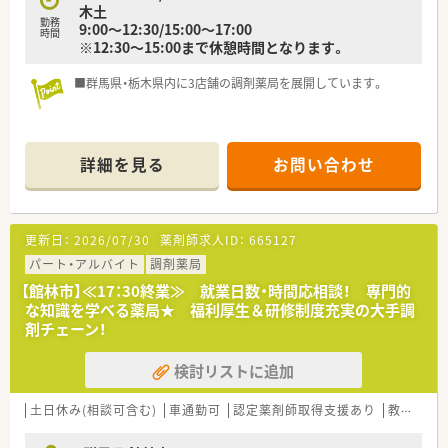
木土
勤務
9:00～12:30/15:00～17:00
時間
※12:30～15:00まで休憩時間となります。
■群馬県・栃木県内に3店舗の調剤薬局を展開しています。
詳細を見る
お問い合わせ
更新日：
2026/07/30
薬剤師求人ID：
665127
パート・アルバイト
調剤薬局
【館林市】≪17：30終業≫ 就業日数・時間応相談！ 専門的
な知識を学べる薬局★ 福利厚生＆研修制度充実の大手調
剤チェーン！
検討リストに追加
土日休み(相談可含む)
車通勤可
認定薬剤師取得支援あり
教育制度あり