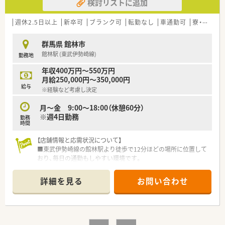
検討リストに追加
【職場環境と雰囲気】
■薬局内はバリアフリー設計で、広々とした明るい店舗のため気
持ちよく働けます。
週休2.5日以上
新卒可
ブランク可
転勤なし
車通勤可
寮・借上社宅あり
■店舗に裁量があるため、薬剤師として個性を発揮しながら主体
的に業務を進められます。
群馬県 館林市
■グループ会社のホテルやゴルフ事業での割引制度があり、プラ
館林駅 (東武伊勢崎線)
勤務地
イベートも充実できます。
年収400万円～550万円
月給250,000円～350,000円
給与
※経験など考慮し決定
月～金 9:00～18:00（休憩60分）
※週4日勤務
勤務
時間
【店舗情報と応需状況について】
■東武伊勢崎線の館林駅より徒歩で12分ほどの場所に位置して
おり、毎日の通勤もしやすい環境です。
■近隣にある総合病院から総合科目の処方箋を1日平均で20枚
程度応需している調剤薬局です。
詳細を見る
お問い合わせ
■現在は常勤の薬剤師が1名と非常勤の薬剤師が1名在籍してお
り、協力して業務を行っています。
【法人特徴について】
■群馬県を中心に東京や神奈川などの首都圏エリアにて、合計