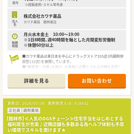
■地域密着型の店舗展開を行っており、ドライブスルーや在宅対
給与
※経験者例・スキル等考慮
応など幅広いニーズに応えるスタイルで患者様をお迎えしま
す。
株式会社カワチ薬品
■グループ薬局間の人材交流やヘルプ体制が充実しており、急な
法人
カワチ薬局 館林東店
お休みや長期休暇にも柔軟に対応できる協力体制があります。
名
【職場環境と雰囲気】
月火水木金土 10:00～19:00
■月間の残業時間はほぼゼロに等しく、定時で帰宅できることが
※1日8時間、週40時間を軸とした月間変形労働制
勤務
多いためライフワークバランスを重視する方に最適です。
※休憩60分以上
時間
■独立した休憩室を完備しており、周辺には飲食店も充実してい
るため、休憩時間中はリラックスしてリフレッシュできます。
■カワチ薬品は東日本を中心にドラッグストア355店（内調剤併
■スタッフの地元採用を推進しており、アットホームな雰囲気の
設型132店）を展開しています。
中で地域の皆様に頼られる店舗を目指して日々業務に励んでい
■「顧客第一主義」を掲げ、お客様に必要とされる店舗を追究し
ます。
ており品揃え数も業界随一です。
■薬剤師の募集にあたって、自宅通勤のエリア社員と転居を伴う
詳細を見る
お問い合わせ
異動があるナショナル社員の2コースに分かれています。
■勤務薬剤師だけでなく、薬局長や管理職、幹部候補としてのキ
ャリアビジョンも描ける環境です。
■調剤併設店舗でのご勤務の場合、薬剤師は調剤投薬業務が中心
更新日：
2026/07/30
薬剤師求人ID：
610032
となります。
■「地域の人々の健康を支えたい」という思いを大事にされてい
正社員
調剤薬局
る方、ぜひご応募ください。
【館林市】≪人気のDGSチェーン≫住宅手当をはじめとする
福利厚生が充実♪近隣店舗も多数ある為ヘルプ体制も手厚
い環境でスキルを磨けます★