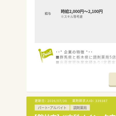
時給2,000円～2,100円
給与
※スキル等考慮
・・* 企業の特徴 *・・
■群馬県と栃木県に調剤薬局5店
■出産育児休業実績あり！定着
■お客様の健康を第一に考えて
・・* 求人の特徴 *・・
■週30時間以上・週20時間以
■腰を据えて安定した働き方を
■最寄り駅から徒歩10分程度で
更新日：
2026/07/30
薬剤師求人ID：
339387
パート・アルバイト
調剤薬局