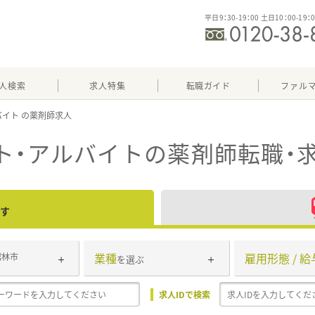
平日9：30-19：00 土日10：00-19：
人検索
求人特集
転職ガイド
ファル
バイト
ト・アルバイト
の薬剤師転職・
す
業種
雇用形態 / 給
館林市
を選ぶ
求人IDで検索