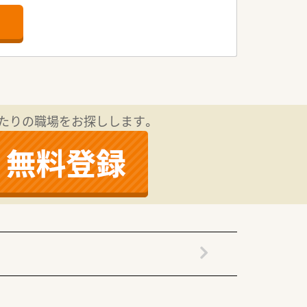
積極的に採用している状況です。
ップを目指す方にもおすすめの環境です。
働ける方を歓迎しています。
ーン展開している安定企業です。
全体の収益基盤が大変安定しています。
たりの職場をお探しします。
のある点が大きな特徴となっています。
談いただくことが可能な求人です。
くメリハリをつけて働ける環境です。
し続けたい方に最適な就業条件です。