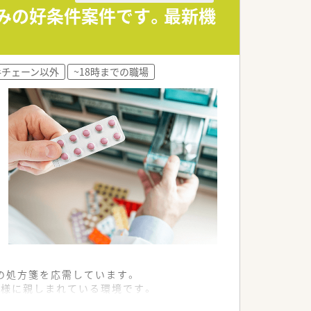
休みの好条件案件です。最新機
い知識と経験が身につきます。
くことが可能です。
手チェーン以外
~18時までの職場
いとなります。
可能です。
ち込むことができます。
の処方箋を応需しています。
者様に親しまれている環境です。
ら業務を進めることができます。