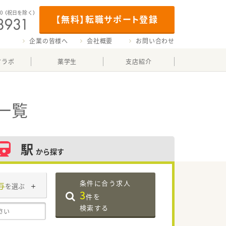
00
（祝日を除く）
【無料】転職サポート登録
企業の皆様へ
会社概要
お問い合わせ
マラボ
薬学生
支店紹介
一覧
駅
から探す
条件に合う求人
与
を選ぶ
3
件を
検索する