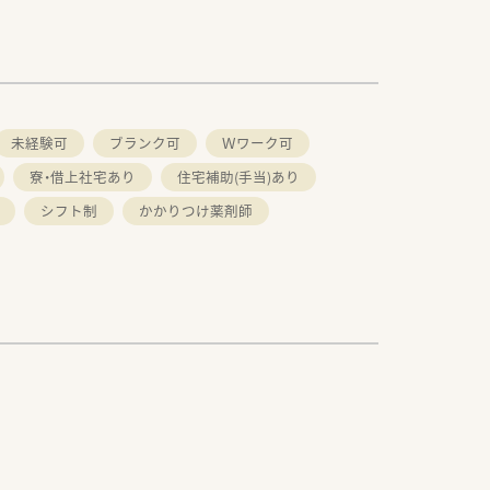
未経験可
ブランク可
Ｗワーク可
寮・借上社宅あり
住宅補助(手当)あり
シフト制
かかりつけ薬剤師