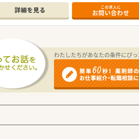
この求人に
て】
詳細を見る
お問い合わせ
とした募集となっており、年齢や経験を問わずやる気のある方を
る店舗拡大を予定しているため、管理薬剤師などのキャリアア
験をしっかりと評価する社風があるため、意欲を保ちながら長く
川県や千葉県などの関東エリアで合計39店舗の調剤薬局をチェ
フや不動産やホテルなどの多角的な事業経営を行っており、企業
わたしたちがあなたの条件にぴっ
る事業拡大を図っており、企業としての成長性が高く非常に勢い
慮した上で、高年収となる年収600万円までの給与条件をご相
日が固定休みとなっているため、プライベートの予定が立てやす
発生しないため、地域に根差して腰を据えながら長期的に勤務