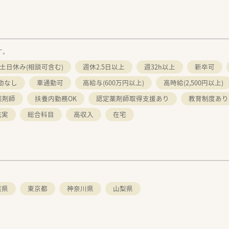
す。
土日休み(相談可含む)
週休2.5日以上
週32h以上
新卒可
勤なし
車通勤可
高給与(600万円以上)
高時給(2,500円以上)
薬剤師
扶養内勤務OK
認定薬剤師取得支援あり
教育制度あり
充実
総合科目
高収入
在宅
葉県
東京都
神奈川県
山梨県