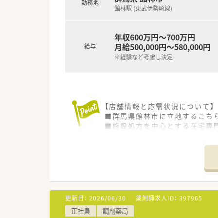
勤務地
館林駅 (東武伊勢崎線)
年収600万円～700万円
月給500,000円～580,000円
給与
※経験など考慮し決定
【店舗情報と応需状況について】
■群馬県館林市に立地するこち
■施設処方を中心とする在宅専門
■現在、薬剤師常勤1名と事務員
【法人特徴について】
■1921年創業の歴史を持つ老
す。
■地域の信用と安心を第一に考
■音楽教室経営などで培った地域
更新日：
2026/06/30
薬剤師求人ID：
397965
正社員
調剤薬局
【想定されるキャリアイメージ】