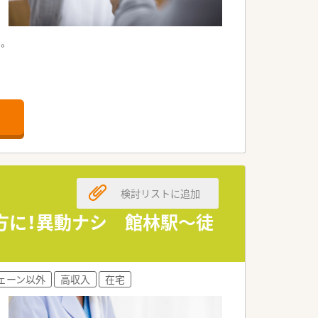
。
さ、企業の安定成長が自慢です。
心」して私共の調剤薬局を利用していただ
検討リストに追加
方に！異動ナシ 館林駅～徒
ェーン以外
高収入
在宅