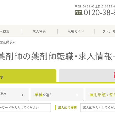
平日9：30-19：00 土日10：00-19：
人検索
求人特集
転職ガイド
ファル
薬剤師
の薬剤師転職・求人情報
す
業種
雇用形態 / 給
館林市
を選ぶ
求人IDで検索