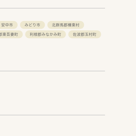
安中市
みどり市
北群馬郡榛東村
郡東吾妻町
利根郡みなかみ町
佐波郡玉村町