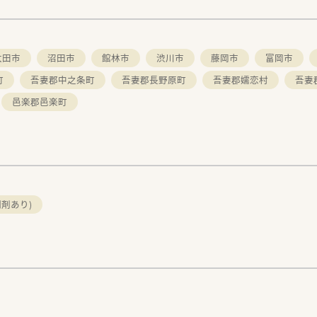
太田市
沼田市
館林市
渋川市
藤岡市
富岡市
町
吾妻郡中之条町
吾妻郡長野原町
吾妻郡嬬恋村
吾妻
邑楽郡邑楽町
剤あり)