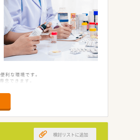
便利な環境です。
専念できます。
める職場環境です。
を支える事業で経営基盤が安定していま
きな支えとなっています。
規参入した法人です。
検討リストに追加