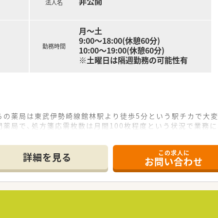
非公開
法人名
月～土
9:00～18:00(休憩60分)
勤務時間
10:00～19:00(休憩60分)
※土曜日は隔週勤務の可能性有
らの薬局は東武伊勢崎線館林駅より徒歩5分という駅チカで大変
薬局で、処方箋応需枚数は月間100枚程度という状況で業務に
1名の2名体制で運営しており、ご自身のペースで業務に取り組
この求人に
詳細を見る
お問い合わせ
舗企業が母体であり、楽器販売事業や音楽教室など地域の文化
え、多角的な事業展開で培った安定した経営基盤が薬局事業の大
密着のノウハウを活かし、2022年9月より調剤薬局事業へ新