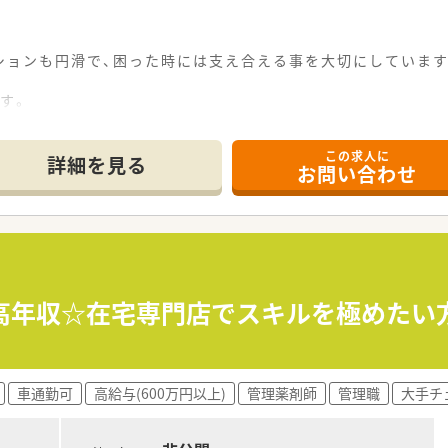
ションも円滑で、困った時には支え合える事を大切にしています
す。
！
、産休・育休の取得率も高い、女性に優しい職場です。
この求人に
詳細を見る
お問い合わせ
開をしており、地域に根強い企業です。
従業員の働き甲斐、生き甲斐を大切にする会社です。離職率の低
て、医療機関や地域住民の方から「信頼」をしていただき「安
≫ 高年収☆在宅専門店でスキルを極めたい
車通勤可
高給与(600万円以上)
管理薬剤師
管理職
大手チ