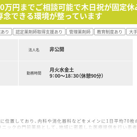
管理を経験できるため、自身のスキルアップに直結いたします。
600万円までご相談可能で木日祝が固定
高い業務に携わることで、在宅医療における薬剤師としての深
専念できる環境が整っています
母体であるため、安定した環境で長期的にキャリアを形成してい
宅あり
認定薬剤師取得支援あり
管理薬剤師
教育制度あり
大
身の裁量を発揮し、店舗運営に深く関われることは大きなやりが
対応するため、多岐にわたる疾患や薬剤への知識を深めることが
が母体であるため、安定した経営基盤のもと安心して業務に打
非公開
法人名
月火水金土
勤務時間
9：00～18：30（休憩90分）
に位置しており、内科や消化器科などをメインに1日平均70枚
リニックの門前薬局として、地域に密着した医療提供を行い患
となっており、事務員も2名在籍しているため、協力し合いなが