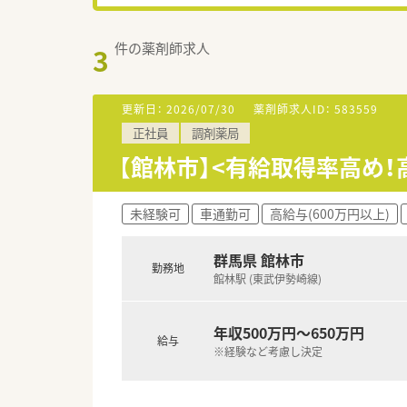
件の薬剤師求人
3
更新日：
2026/07/30
薬剤師求人ID：
583559
正社員
調剤薬局
【館林市】<有給取得率高め
未経験可
車通勤可
高給与(600万円以上)
群馬県 館林市
勤務地
館林駅 (東武伊勢崎線)
年収500万円～650万円
給与
※経験など考慮し決定