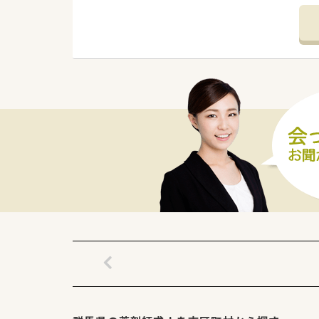
【募集背景と求める人物像につい
■企業全体での定期採用を背景
■今後も積極的な事業展開によ
■若手であってもスキルやご経
【法人特徴について】
■群馬県を中心に東京都や神奈
■調剤薬局事業だけでなくゴル
■現在も積極的な店舗買収によ
【求人情報について】
■ご経験やスキルを最大限に考
■毎週木曜日と日曜日および祝
■転居を伴うような店舗異動は