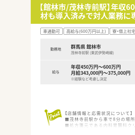
■管理薬剤師として薬局運営・
【館林市/茂林寺前駅】年収
■在宅専門薬局として専門性の
材も導入済みで対人業務に
■経営基盤の整った老舗企業が
【やりがい/おすすめポイント】
車通勤可
高給与(600万円以上)
寮・借上社
■薬剤師1名体制の薬局でご自
■在宅専門で幅広い処方内容に
■創業100年を超える老舗企業
群馬県 館林市
勤務地
茂林寺前駅 (東武伊勢崎線)
年収450万円～600万円
月給343,000円～375,000円
給与
※経験など考慮し決定
【店舗情報と応需状況について】
■茂林寺前駅から車で8分の場所
■処方箋元である内科胃腸科ク
■薬剤師は常時2名から3名体制