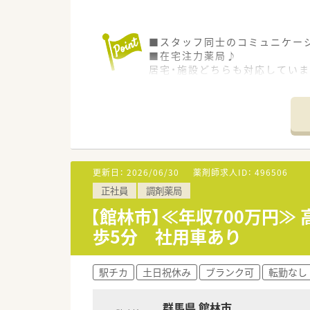
■スタッフ同士のコミュニケー
■在宅注力薬局♪
居宅・施設どちらも対応していま
在宅スキルを磨きたい方歓迎です
■育児・介護に理解のある職場で
≪企業特徴≫
◆群馬県を中心に10店舗以上展
◆患者さんを大切にする前に、
◆地域医療に貢献できる薬局とし
ける事を目指しています。
更新日：
2026/06/30
薬剤師求人ID：
496506
正社員
調剤薬局
【館林市】≪年収700万円
歩5分 社用車あり
駅チカ
土日祝休み
ブランク可
転勤なし
群馬県 館林市