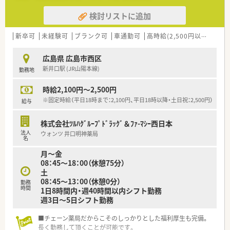
※配属店舗は面接次第の決定となります。
検討リストに追加
＜設備も充実＞
■監査システムなどの調剤設備も導入しており、
新卒可
未経験可
ブランク可
車通勤可
高時給(2,500円以上)
認定
リスクマネジメントも徹底しています。
機械化を進める事により、効率よいお仕事が可能となります。
広島県 広島市西区
■在宅にも注力をしている店舗のため、
新井口駅 (JR山陽本線)
勤務地
無菌調剤室も完備している店舗です。
時給2,100円～2,500円
＜業務内容＞
■外来は広域対応で、在宅に注力している店舗です。
※固定時給（平日18時まで：2,100円、平日18時以降・土日祝：2,500円）
給与
■薬剤師は7名在籍しています。
株式会社ﾂﾙﾊｸﾞﾙｰﾌﾟﾄﾞﾗｯｸﾞ＆ﾌｧ-ﾏｼｰ西日本
＜研修制度＞
法人
ウォンツ 井口明神薬局
■充実した研修フォロー体制も好評です。
名
e-ラーニングの補助制度もあり資格取得に関しても
月～金
会社からのバックアップがございます。
08：45～18：00（休憩75分）
土
＜法人特徴＞
08：45～13：00（休憩0分）
勤務
■ツルハグループとして中国地方で業界最大規模の
時間
1日8時間内・週40時間以内シフト勤務
ドラッグストア・調剤薬局を運営する企業です。
週3日～5日シフト勤務
ドラッグストアとして売上・利益・店舗数共に業界トップクラ
スです。
■チェーン薬局だからこそのしっかりとした福利厚生も完備。
■年間で10店舗以上の新規出店を継続しており、
長く勤務して頂くことが可能です。
新卒採用に関しても中国地方で最も入社人数が多い法人で