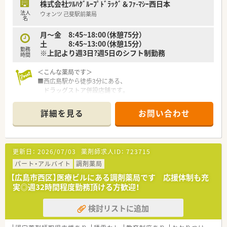
■色々な店舗で経験を積みたい方
株式会社ﾂﾙﾊｸﾞﾙｰﾌﾟﾄﾞﾗｯｸﾞ＆ﾌｧ-ﾏｼｰ西日本
等々…
法人
ウォンツ 己斐駅前薬局
名
少しでも気になった方はお問い合わせくださいませ
月～金 8:45~18:00（休憩75分）
土 8:45~13:00（休憩15分）
勤務
※上記より週3日?週5日のシフト制勤務
時間
＜こんな薬局です＞
■西広島駅から徒歩3分にある、
ドラッグストア併設店舗です。
車通勤不可のため、公共交通機関・自転車等で通勤ください。
■白と青を基調とした薬局となっています。
詳細を見る
お問い合わせ
■薬局内にソファーもございますが、
調剤を待っている間に買い物を済まされる
患者様もいらっしゃいます。
■漢方製剤も取り扱いがある店舗です。
更新日：
2026/07/03
薬剤師求人ID：
723715
※配属店舗は面接次第の決定となります。
パート・アルバイト
調剤薬局
＜設備も充実＞
【広島市西区】医療ビルにある調剤薬局です 応援体制も充
■監査システムなどの調剤設備も導入しており、
実◎週32時間程度勤務頂ける方歓迎！
リスクマネジメントも徹底しています。
機械化を進める事により、効率よいお仕事が可能となります。
検討リストに追加
分包機（円盤）もございます。