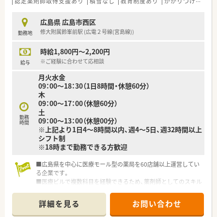
＜業務内容＞
認定薬剤師取得支援あり
積雪なし
教育制度あり
かかりつけ薬剤師
■精神科, 心療内科, 呼吸器科, 循環器科, 消化器科
などの処方や、その他広域からの処方に対応してます。
広島県 広島市西区
修大附属鈴峯前駅 (広電２号線(宮島線))
勤務地
＜研修制度＞
■充実した研修フォロー体制も好評です。
時給1,800円～2,200円
e-ラーニングの補助制度もあり資格取得に関しても
会社からのバックアップがございます。
※ご経験に合わせて応相談
給与
月火水金
＜法人特徴＞
09：00～18：30（1日8時間・休憩60分）
■ツルハグループとして中国地方で業界最大規模の
木
ドラッグストア・調剤薬局を運営する企業です。
09：00～17：00（休憩60分）
ドラッグストアとして売上・利益・店舗数共に業界トップクラ
土
スです。
勤務
09：00～13：00（休憩00分）
■年間で10店舗以上の新規出店を継続しており、
時間
※上記より1日4～8時間以内、週4～5日、週32時間以上
新卒採用に関しても中国地方で最も入社人数が多い法人で
シフト制
す。
※18時まで勤務できる方歓迎
薬剤師の平均年齢は33歳です。
■調剤薬局部門で採用された薬剤師の業務は
■広島県を中心に医療モール型の薬局を60店舗以上運営してい
調剤業務（調剤・投薬・監査・在宅）がメインとなり、
る企業です。
レジ打ちなどはございません。
■医療ビルで複数科目を経験できるため、薬剤師としてのスキル
OTCについての知識も深まるためこれから必要な「マルチの
アップを行える環境がございます。
力」が身につきます。
■在宅医療に関しても積極的に取り組みをしている法人です。
■セルフメディケーションの支援として、医療・保険・福祉・マタ
詳細を見る
お問い合わせ
法人全体で年間1万件以上の実績がございます。
ニティ等、
■年間休日は112日となります。有給消化率に関しても年間平均