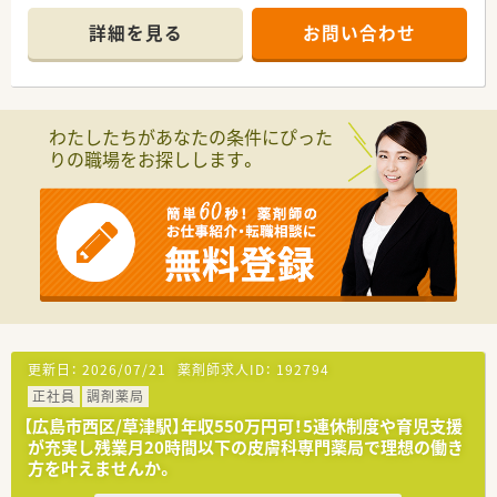
＜研修制度＞
詳細を見る
お問い合わせ
■社内の研修体制の充実！薬剤師としての主体性を重んじた各種
研修・活動の実施をしています。
■認定薬剤師取得（更新）に関しても会社側からの支援もござい
ます。また、学術大会参加等、希望があれば勉強できる環境が整
っています。
わたしたちがあなたの条件にぴった
りの職場をお探しします。
＜法人特徴＞
■広島県を中心に医療モール型の薬局を60店舗以上運営してい
る企業です。
■生活に必要な施設と道路などの交通網がインフラとしてコン
パクトに結びついていく街づくりを目指して薬局出店を行って
います。
■大型医療モールは介護・福祉との連携の拠点として街づくりに
ますます重要な役割を担っていくと考え、運営しています。
■店舗拡大に関してはM&Aではなく、クリニック開業支援をベ
ースに年間1～3店舗の新規出店を行っています。
■「人」に寄り添える薬剤師として、「かかりつけ薬剤師」の充実
更新日：
2026/07/21
薬剤師求人ID：
192794
に積極的に取り組んでいます。
正社員
調剤薬局
患者様が複数の医療機関をご利用の場合、ひとりの薬剤師が、服
用記録・アレルギー等を一元管理する事で
【広島市西区/草津駅】年収550万円可！5連休制度や育児支援
お薬の重複投与や相互作用による副作用を防止し、患者様が安心
が充実し残業月20時間以下の皮膚科専門薬局で理想の働き
してお薬を服用できるように取り組みます。
方を叶えませんか。
そのため、風邪薬などの一般用医薬品（OTC医薬品）や健康食品と