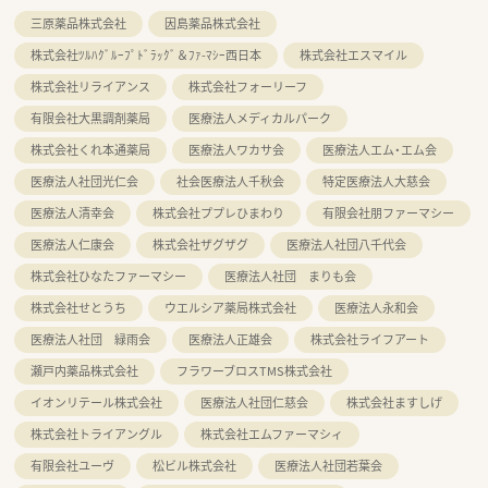
三原薬品株式会社
因島薬品株式会社
株式会社ﾂﾙﾊｸﾞﾙｰﾌﾟﾄﾞﾗｯｸﾞ＆ﾌｧ-ﾏｼｰ西日本
株式会社エスマイル
株式会社リライアンス
株式会社フォーリーフ
有限会社大黒調剤薬局
医療法人メディカルパーク
株式会社くれ本通薬局
医療法人ワカサ会
医療法人エム・エム会
医療法人社団光仁会
社会医療法人千秋会
特定医療法人大慈会
医療法人清幸会
株式会社ププレひまわり
有限会社朋ファーマシー
医療法人仁康会
株式会社ザグザグ
医療法人社団八千代会
株式会社ひなたファーマシー
医療法人社団 まりも会
株式会社せとうち
ウエルシア薬局株式会社
医療法人永和会
医療法人社団 緑雨会
医療法人正雄会
株式会社ライフアート
瀬戸内薬品株式会社
フラワーブロスTMS株式会社
イオンリテール株式会社
医療法人社団仁慈会
株式会社ますしげ
株式会社トライアングル
株式会社エムファーマシィ
有限会社ユーヴ
松ビル株式会社
医療法人社団若葉会