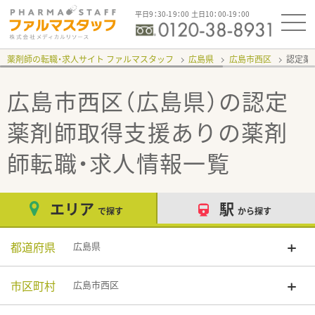
平日9：30-19：00 土日10：00-19：00
薬剤師の転職・求人サイト ファルマスタッフ
広島県
広島市西区
認定薬
広島市西区（広島県）の認定
薬剤師取得支援あり
の薬剤
師転職・求人情報一覧
エリア
駅
で探す
から探す
都道府県
広島県
市区町村
広島市西区