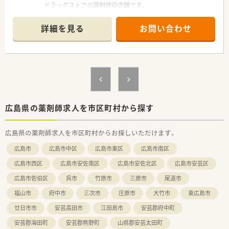
ドラッグストアの調剤併設店舗です。
イベートな時間を充実させたい方などにぜひおすすめいたしま
■ドラッグストア内の一角に店舗がございます。
す。
調剤の店舗とドラッグストアの部分で
詳細を見る
お問い合わせ
仕切りもなく、開放的な空間です。
■受付カウンターや投薬口も広々としています。
■店内は光が差し込む空間で、明るい店舗です。
■第一類医薬品は調剤薬局内にございます。
■待合スペースには背もたれ付きのソファもあり、
体調がすぐれないお客様にもゆっくりお待ち頂けます。
■キッズスペースもございます。
※配属店舗は面接次第で最終決定となります。
通勤圏内にて当店舗以外での配属となる場合がございます。
広島県の薬剤師求人を市区町村から探す
＜設備も充実＞
広島県の薬剤師求人を市区町村からお探しいただけます。
■電子薬歴・分包機（円盤）も完備しております。
■監査システムなどの調剤設備も導入しており、
広島市
広島市中区
広島市東区
広島市南区
リスクマネジメントも徹底しています。
機械化を進める事により、効率よいお仕事が可能となります。
広島市西区
広島市安佐南区
広島市安佐北区
広島市安芸区
広島市佐伯区
呉市
竹原市
三原市
尾道市
＜業務内容＞
■内科, 外科, 心療内科, 呼吸器科, 消化器科の
福山市
府中市
三次市
庄原市
大竹市
東広島市
処方箋を応需しています。
■1日の処方箋枚数は35枚前後です。
廿日市市
安芸高田市
江田島市
安芸郡府中町
■ドラッグストア併設店舗ですが、
安芸郡海田町
安芸郡熊野町
山県郡安芸太田町
調剤薬局業務専任でご勤務頂きます。