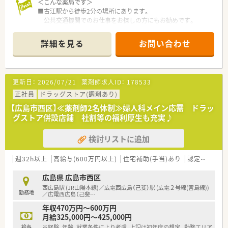
＜こんな薬局です＞
■古江駅から徒歩2分の場所にあります。
公共交通機関でのお仕事をお探しの方にもお勧めです。
■投薬口は2台ございます。
仕切りもついており、プライベートも守れる環境です。
詳細を見る
お問い合わせ
■待合スペースには背もたれ付きのソファーがございます。
シンプルで落ち着いた空間です。。
血圧計もございますので患者様は自由に測定する事が可能で
す。
更新日：
2026/07/21
薬剤師求人ID：
178533
■調剤室も広く、綺麗に整理整頓されています。
幅広い処方に対応出来る様に在庫を整えています。
正社員
ドラッグストア(調剤あり)
※配属店舗は面接次第の決定となります。
【広島市西区】≪薬剤師2名体制≫婦人科メイン応需 ドラッ
グストア併設店舗 社割等の福利厚生も充実♪
＜設備も充実＞
■電子薬歴・分包機も完備しております。
検討リストに追加
■監査システムなどの調剤設備も導入しており、
リスクマネジメントも徹底しています。
機械化を進める事により、効率よいお仕事が可能となります。
週32h以上
高給与(600万円以上)
住宅補助(手当)あり
認定薬剤師取得支援あり
＜業務内容＞
広島県 広島市西区
■吉村整形クリニック・かわむらクリニックの処方を中心に幅広
西広島駅 (JR山陽本線)／広電西広島（己斐）駅 (広電２号線(宮島線))
勤務地
い処方を取り扱っている店舗となっております。
／広電西広島（己斐
…
■1日の処方箋枚数は50枚前後です。
年収470万円～600万円
■薬剤師常勤2名、パート1名、事務2名が在籍しています。
月給325,000円～425,000円
給与
※経験、年齢、就業条件により考慮、上記は初年度の想定。勤務エリア