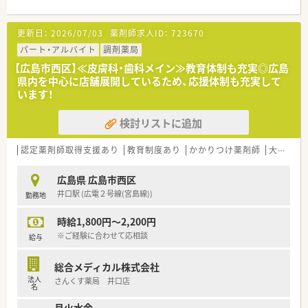
様々なテーマで健康セミナーを年間130回以上開催していま
8～9日取得できている現状がございますので仕事とプライベー
す。
トにメリハリをつけて勤務可能です。
■医療事務との業務分担を行い、薬剤師の業務負担軽減を行って
更新日：
2026/07/03
薬剤師求人ID：
723670
■全店舗の残業月平均は10時間程度となります。店舗によって
います。
は繁忙期・閑散期により残業時間は異なるケースがございますが
パート・アルバイト
調剤薬局
■近隣に店舗数が多く、フォロー体制も整っています。
シフト体制を活用し、個々人の残業軽減にも力を入れている法人
■働き方改革に沿って、有給休暇消化が促進されています。
【広島市西区】≪皮膚科・歯科メイン≫教育体制も充実◎広島
となります。
■残業については「サービス残業」はございません。
県内を中心に店舗展開しているため、応援体制も充実して
■福利厚生も充実しており、産休・育休制度、時短制度も取り入
各店舗基本的に残業は少ないため、調剤併設店でも18時半～
います！
れている法人です。
19時までに
■職場環境整備、設備充実にも力を入れています。散薬調剤ロボ
は帰宅できる店舗がほとんどです。
検討リストに追加
ット「DimeRoⅡ」や、監査支援システム「PROOFIT」の導入も推
※繁忙期等は科目によって残業が発生してしまう可能性はご
し進めております。
ざいます。
■レセコンはＥＭシステムズ（Recepty NEXT）、薬歴はハイブリ
認定薬剤師取得支援あり
教育制度あり
かかりつけ薬剤師
大手チェーン以外
ッジ（HiStory）を使用しています。
＜こんな方にもオススメ＞
■ドラッグストア業界に興味がある方
広島県 広島市西区
■若い世代も活躍している法人で働きたい方
井口駅 (広電２号線(宮島線))
勤務地
等々…
時給1,800円～2,200円
少しでも気になった方はお問い合わせくださいませ
※ご経験に合わせて応相談
給与
総合メディカル株式会社
法人
さんくす薬局 井口店
名
月火水金