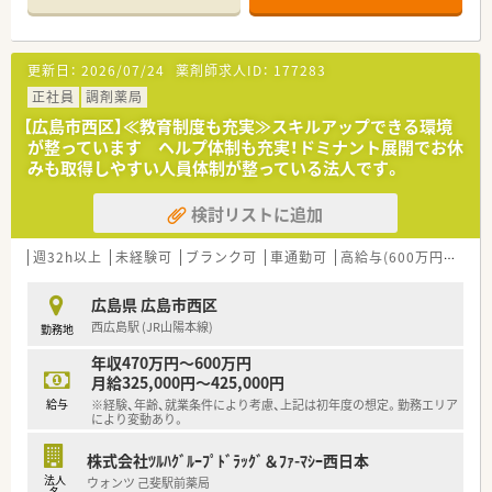
※配属店舗は選考次第の決定となります。
＜業務内容＞
更新日：
2026/07/24
薬剤師求人ID：
177283
■内科の処方箋がメインです。
■処方箋は1日30枚程度です。
正社員
調剤薬局
【広島市西区】≪教育制度も充実≫スキルアップできる環境
＜法人特徴＞
が整っています ヘルプ体制も充実！ドミナント展開でお休
■広島県を中心に医療モール型の薬局を60店舗以上運営してい
みも取得しやすい人員体制が整っている法人です。
る企業です。
■医療ビルで複数科目を経験できるため、薬剤師としてのスキル
検討リストに追加
アップを行える環境がございます。
■在宅医療に関しても積極的に取り組みをしている法人です。
法人全体で年間1万件以上の実績がございます。
週32h以上
未経験可
ブランク可
車通勤可
高給与(600万円以上)
■年間休日は112日となります。有給消化率に関しても年間平均
8～9日取得できている現状がございますので仕事とプライベー
広島県 広島市西区
トにメリハリをつけて勤務可能です。
西広島駅 (JR山陽本線)
勤務地
■全店舗の残業月平均は10時間程度となります。店舗によって
は繁忙期・閑散期により残業時間は異なるケースがございますが
年収470万円～600万円
シフト体制を活用し、個々人の残業軽減にも力を入れている法人
月給325,000円～425,000円
となります。
給与
※経験、年齢、就業条件により考慮、上記は初年度の想定。勤務エリア
■福利厚生も充実しており、産休・育休制度、時短制度も取り入
により変動あり。
れている法人です。
■職場環境整備、設備充実にも力を入れています。散薬調剤ロボ
株式会社ﾂﾙﾊｸﾞﾙｰﾌﾟﾄﾞﾗｯｸﾞ＆ﾌｧ-ﾏｼｰ西日本
ット「DimeRoⅡ」や、監査支援システム「PROOFIT」の導入も推
法人
ウォンツ 己斐駅前薬局
し進めております。
名