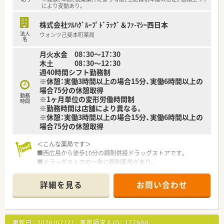
＜研修制度＞
により変動あり。
■充実した研修フォロー体制も好評です。
e-ラーニングの補助制度もあり資格取得に関しても
株式会社ﾂﾙﾊｸﾞﾙｰﾌﾟﾄﾞﾗｯｸﾞ＆ﾌｧ-ﾏｼｰ西日本
会社からのバックアップがございます。
法人
ウォンツ己斐本町薬局
名
＜法人特徴＞
月火水金 08：30～17：30
■ツルハグループとして中国地方で業界最大規模の
木土 08：30～12：30
ドラッグストア・調剤薬局を運営する企業です。
週40時間シフト勤務制
ドラッグストアとして売上・利益・店舗数共に業界トップクラ
※休憩：実働3時間以上の場合15分、実働6時間以上の
スです。
場合75分の休憩取得
■年間で10店舗以上の新規出店を継続しており、
勤務
※1ヶ月単位の変形労働時間制
時間
新卒採用に関しても中国地方で最も入社人数が多い法人で
※勤務時間は店舗により異なる。
す。
※休憩：実働3時間以上の場合15分、実働6時間以上の
薬剤師の平均年齢は33歳です。
場合75分の休憩取得
■調剤薬局部門で採用された薬剤師の業務は
調剤業務（調剤・投薬・監査・在宅）がメインとなり、
＜こんな薬局です＞
レジ打ちなどはございません。
■西広島から徒歩10分の調剤併設ドラッグストアです。
OTCについての知識も深まるためこれから必要な「マルチの
■ドラッグストアの一角に調剤薬局があり、
力」が身につきます。
自動ドアで区切られています。
■セルフメディケーションの支援として、医療・保険・福祉・マタ
■木目調の落ち着いた雰囲気の
ニティ等、
詳細を見る
お問い合わせ
受付カウンターがございます。
様々なテーマで健康セミナーを年間130回以上開催していま
■綺麗に整頓されている調剤室です。
す。
■漢方製剤の取り扱いもございます。
■医療事務との業務分担を行い、薬剤師の業務負担軽減を行って
※配属店舗は面接次第で最終決定となります。
います。
更新日：
2026/07/21
薬剤師求人ID：
177900