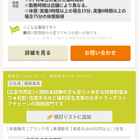
ドラッグストア・調剤薬局を運営する企業です。
勤務
※勤務時間は店舗により異なる。
時間
ドラッグストアとして売上・利益・店舗数共に業界トップクラ
※休憩：実働3時間以上の場合15分、実働6時間以上の
スです。
場合75分の休憩取得
■年間で10店舗以上の新規出店を継続しており、
新卒採用に関しても中国地方で最も入社人数が多い法人で
＜こんな薬局です＞
す。
■横川駅直結の大変アクセスの良い立地です。
薬剤師の平均年齢は33歳です。
JR・バス・市電など様々な通勤手段の利用が可能です。
■調剤薬局部門で採用された薬剤師の業務は
■飲食店やスーパー、コンビニなども横川駅内・駅周辺に複数近
調剤業務（調剤・投薬・監査・在宅）がメインとなり、
くにございますので
レジ打ちなどはございません。
詳細を見る
お問い合わせ
お仕事終わりのお食事、お買い物にも困りません。
OTCについての知識も深まるためこれから必要な「マルチの
■ドラッグストア併設店舗となります。調剤薬局専用の入り口
力」が身につきます。
もございます。
■セルフメディケーションの支援として、医療・保険・福祉・マタ
■待合スペースには背もたれ付きのソファもあり、
ニティ等、
更新日：
2026/07/21
薬剤師求人ID：
653392
体調がすぐれないお客様にもゆっくりお待ち頂けます。
様々なテーマで健康セミナーを年間130回以上開催していま
■投薬口は1カ所、立ち投薬となります。
正社員
調剤薬局
す。
※配属店舗は面接次第で最終決定となります。
■医療事務との業務分担を行い、薬剤師の業務負担軽減を行って
【広島市西区】≪調剤未経験の方も安心≫多彩な研修制度あ
通勤圏内にて当店舗以外での配属となる場合がございます。
います。
り★社割・住居手当など福利厚生充実の大手ドラッグスト
■近隣に店舗数が多く、フォロー体制も整っています。
アチェーンの調剤部門です
＜設備も充実＞
■働き方改革に沿って、有給休暇消化が促進されています。
■電子薬歴・散剤自動分包機（Vマス）も完備しております。
■残業については「サービス残業」はございません。
検討リストに追加
■監査システムなどの調剤設備も導入しており、
各店舗基本的に残業は少ないため、調剤併設店でも18時半～
リスクマネジメントも徹底しています。
19時までに
機械化を進める事により、効率よいお仕事が可能となります。
未経験可
ブランク可
車通勤可
高給与(600万円以上)
住宅補助(手当)あり
は帰宅できる店舗がほとんどです。
※繁忙期等は科目によって残業が発生してしまう可能性はご