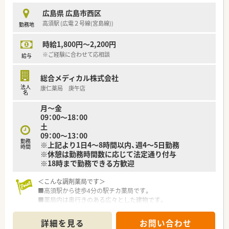
■地域の患者様のご自宅や施設へ伺う在宅医療にも注力してお
広島県 広島市西区
り、他職種と連携した居宅療養管理指導も実施します。
高須駅 (広電２号線(宮島線))
勤務地
■調剤業務の合間には第一類医薬品の販売や健康相談など、専門
時給1,800円～2,200円
知識を活かしたOTC関連の対応も行っていただきます。
※ご経験に合わせて応相談
給与
【こんな取り組みをしています】
■健康サポート薬局としての役割を果たすため、地域住民に向け
総合メディカル株式会社
た健康セミナーを年間で130回以上開催しています。
法人
康仁薬局 庚午店
■従業員のワークライフバランスを推進し、有給休暇の取得促進
名
や男性社員の育児休暇取得に向けた支援を行っています。
月～金
■業務の負担を軽減するため、全店舗で共通のシステムやマニュ
09：00〜18：00
アルを整備し、効率の良い業務フローを確立しています。
土
09：00〜13：00
勤務
※上記より1日4～8時間以内、週4～5日勤務
時間
※休憩は勤務時間数に応じて法定通り付与
※18時まで勤務できる方歓迎
＜こんな調剤薬局です＞
■高須駅から徒歩4分の駅チカ薬局です。
■薬局内は奥行きのある広々とした建物です。
■一般医薬品も数多く取り揃えております。
■18時まで勤務可能な方歓迎致します。
詳細を見る
お問い合わせ
週20時間以上で社会保険に加入できます。