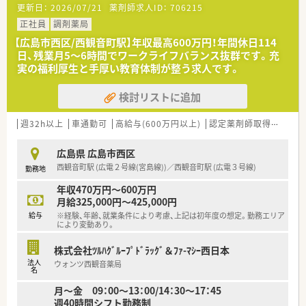
更新日：
2026/07/21
薬剤師求人ID：
706215
130枚ほどを応需しています。
■皮膚科に特化した専門性の高い知識を深めることができ、集中
正社員
調剤薬局
して学べる環境が大きな魅力です。
【広島市西区/西観音町駅】年収最高600万円！年間休日114
日、残業月5～6時間でワークライフバランス抜群です。充
【募集背景と求める人物像について】
実の福利厚生と手厚い教育体制が整う求人です。
■今後の更なるサービス向上と体制強化を目的として、即戦力と
なる正社員の増員募集を行います。
検討リストに追加
■調剤経験があり、周囲のスタッフと協力しながら円滑にコミュ
ニケーションが取れる方を求めます。
■ワークライフバランスを重視しながら、薬剤師として長く安定
週32h以上
車通勤可
高給与(600万円以上)
認定薬剤師取得支援あり
して働きたいという意欲的な方を歓迎します。
広島県 広島市西区
【法人特徴について】
西観音町駅 (広電２号線(宮島線))／西観音町駅 (広電３号線)
勤務地
■福岡県に本社を置き全国43都道府県に展開する大手チェーン
で、強固な経営基盤を誇っています。
年収470万円～600万円
■医療機関へのコンサルティング事業も手掛けており、医師との
月給325,000円～425,000円
密接な連携体制が構築されています。
給与
※経験、年齢、就業条件により考慮、上記は初年度の想定。勤務エリア
■患者様からの健康相談に積極的に応じる「健康サポート薬局」
により変動あり。
の推進において、業界屈指の実績があります。
株式会社ﾂﾙﾊｸﾞﾙｰﾌﾟﾄﾞﾗｯｸﾞ＆ﾌｧ-ﾏｼｰ西日本
【求人情報について】
法人
ウォンツ西観音薬局
■年収は500万円から550万円を想定しており、これまでのご経
名
験を最大限に考慮して決定します。
月～金 09：00～13：00/14：30～17：45
■住宅補助や地域手当などの各種手当が充実しており、生活面で
週40時間シフト勤務制
のサポート体制も万全に整っています。