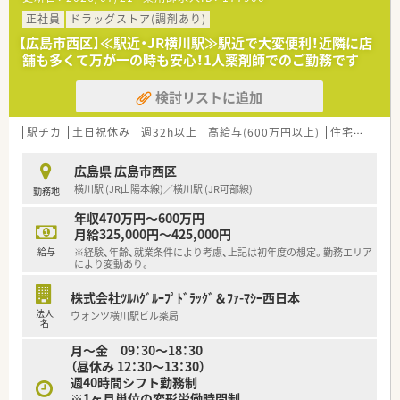
通勤圏内にて当店舗以外での配属となる場合がございます。
■近隣に店舗数が多く、フォロー体制も整っています。
正社員
ドラッグストア(調剤あり)
■働き方改革に沿って、有給休暇消化が促進されています。
＜設備も充実＞
■残業については「サービス残業」はございません。
【広島市西区】≪駅近・JR横川駅≫駅近で大変便利！近隣に店
■電子薬歴・分包機（円盤）も完備しております。
各店舗基本的に残業は少ないため、調剤併設店でも18時半～
舗も多くて万が一の時も安心！1人薬剤師でのご勤務です
■監査システムなどの調剤設備も導入しており、
19時までに
リスクマネジメントも徹底しています。
は帰宅できる店舗がほとんどです。
検討リストに追加
機械化を進める事により、効率よいお仕事が可能となります。
※繁忙期等は科目によって残業が発生してしまう可能性はご
ざいます。
＜業務内容＞
駅チカ
土日祝休み
週32h以上
高給与(600万円以上)
住宅補助(手当)あり
■婦人科の処方箋を応需しています。
＜こんな方にもオススメ＞
ドラッグストア併設店という事もあり、
■調剤の経験を積みつつ、OTCも学べる環境に身を置きたい方
広島県 広島市西区
お買い物に来た方が処方箋を持ってくる事もありますので、
■患者様に丁寧に投薬、服薬指導を行いたい方
横川駅 (JR山陽本線)／横川駅 (JR可部線)
勤務地
広域からの処方箋にも対応しています。
■若い世代が毎年入る環境で、自身もスキルアップしたい方
■1日の処方箋枚数は40枚程度で、
等々…
年収470万円～600万円
薬剤師2名体制となっています。
月給325,000円～425,000円
■ドラッグストア併設店舗ですが、
少しでも気になった方はお問い合わせくださいませ
給与
※経験、年齢、就業条件により考慮、上記は初年度の想定。勤務エリア
調剤薬局業務専任でご勤務頂きます。
により変動あり。
＜研修制度＞
株式会社ﾂﾙﾊｸﾞﾙｰﾌﾟﾄﾞﾗｯｸﾞ＆ﾌｧ-ﾏｼｰ西日本
■充実した研修フォロー体制も好評です。
法人
ウォンツ横川駅ビル薬局
e-ラーニングの補助制度もあり資格取得に関しても
名
会社からのバックアップがございます。
月～金 09：30～18：30
（昼休み 12：30～13：30）
＜法人特徴＞
週40時間シフト勤務制
■ツルハグループとして中国地方で業界最大規模の
※1ヶ月単位の変形労働時間制