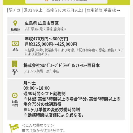
■店舗の近隣にはグループの他店舗が多数あるため、急な欠員時
にもお互いに助け合える心強いフォロー体制が構築されていま
駅チカ
週32h以上
高給与(600万円以上)
住宅補助(手当)あり
認定
す。
■調剤室には円盤型の分包機をはじめとする最新の監査システ
広島県 広島市西区
ムが導入されており、リスクマネジメントも徹底されておりま
古江駅 (広電２号線(宮島線))
勤務地
す。
年収470万円～600万円
【想定されるキャリアイメージ】
月給325,000円～425,000円
■入社後は店舗での経験を積みながら、将来的には管理薬剤師や
給与
※経験、年齢、就業条件により考慮、上記は初年度の想定。勤務エリア
薬局長といった責任あるマネジメント職への昇格を目指せま
により変動あり。
す。
■会社が提供する様々な職能別研修や資格取得支援制度を活用
株式会社ﾂﾙﾊｸﾞﾙｰﾌﾟﾄﾞﾗｯｸﾞ＆ﾌｧ-ﾏｼｰ西日本
することで、専門性を継続的に高めながら成長していける環境で
法人
ウォンツ薬局 庚午中店
す。
名
■最初の数年間で複数の店舗を経験することにより、多様な処方
月～土
科目や地域特性を学び、柔軟な対応力を身につけることができま
09:00～18:00
す。
週40時間シフト勤務制
※休憩：実働3時間以上の場合15分、実働6時間以上の
【こんな方にオススメ】
勤務
場合75分の休憩取得
時間
■福利厚生がしっかりと整った大手企業の安定した環境の中で、
※1ヶ月単位の変形労働時間制
将来の不安なく腰を据えて長く働き続けたい方に最適です。
※勤務時間は店舗により異なる。
■調剤業務の専門性を磨くだけでなく、一般用医薬品や予防医療
に関する幅広い知識を身につけたいという意欲的な方にぴった
＜こんな薬局です＞
りです。
■古江駅から徒歩6分です。
■まずはご相談をという方でも歓迎しており、仕事終わりのプラ