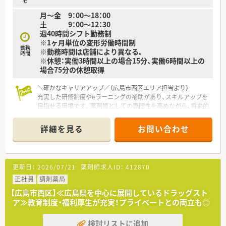
■レセコンはＥＭシステムズ（Recepty NEXT）、薬歴はハイブリ
月～金 9：00～18：00
ッジ（HiStory）を使用しています。
土 9：00～12：30
週40時間シフト勤務制
※1ヶ月単位の変形労働時間制
勤務
※勤務時間は店舗により異なる。
時間
※休憩：実働3時間以上の場合15分、実働6時間以上の
場合75分の休憩取得
＼確かなキャリアアップ／（広島市西区エリア担当より）
充実した研修制度やeラーニングの補助があり、スキルアップを
目指せる環境です。薬剤師としての専門性を高めながら、将来的
なキャリア形成をしっかりとサポートします。
詳細を見る
お問い合わせ
【店舗情報と応需状況について】
■西広島駅から徒歩5分の好立地にあり、毎日の通勤も非常に便
利なドラッグストア併設の調剤薬局となっております。
■精神科や心療内科、呼吸器科、循環器科などの処方箋を1日あ
更新日：
2026/07/21
薬剤師求人ID：
412870
たり20枚から30枚程度幅広く応需しております。
■現在は薬剤師2名体制で運営しており、監査システムなどの設
正社員
調剤薬局
備も導入して安全かつ効率的な業務環境を整えております。
【広島市西区】≪広島県を中心に展開しているドラッグスト
ア≫教育制度・福利厚生が充実！プライベートとの両立も◎
【職場環境と雰囲気】
■薬剤師の平均年齢は33歳となっており、若手からベテランま
検討リストに追加
で幅広い年代のスタッフが協力し合う活気あふれる職場です。