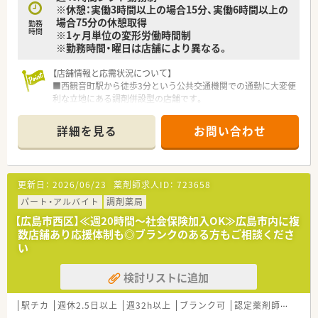
※休憩：実働3時間以上の場合15分、実働6時間以上の
■全国勤務や地域限定など、個々のライフスタイルに合わせた3
場合75分の休憩取得
勤務
つの勤務コースから選択が可能です。
時間
※1ヶ月単位の変形労働時間制
※勤務時間・曜日は店舗により異なる。
【店舗情報と応需状況について】
■西観音町駅から徒歩3分という公共交通機関での通勤に大変便
利な立地にある調剤併設型の店舗です。
■広域の医療機関から処方箋を応需しており、対応枚数は月に
160枚程度と落ち着いたペースで業務を行えます。
詳細を見る
お問い合わせ
■現在は薬剤師1名体制で運営しており、地域の患者様へ丁寧な
服薬指導や健康相談を実施している環境です。
※配属店舗は面接次第の決定となります。
更新日：
2026/06/23
薬剤師求人ID：
723658
【求人情報について】
■正社員の募集となり、年収はご経験や年齢を考慮の上で470万
パート・アルバイト
調剤薬局
円から最高600万円までのご提示が可能です。
【広島市西区】≪週20時間～社会保険加入OK≫広島市内に複
■毎月の給与には75,000円の薬剤師手当が含まれており、世帯
数店舗あり応援体制も◎ブランクのある方もご相談くださ
主の方には15,000円の住宅手当も支給されます。
い
■賞与は年2回支給され基本給の約4.5ヶ月分の実績があるため、
安定した収入を得ながら長く働くことができます。
検討リストに追加
【想定される業務内容】
■調剤や監査および服薬指導を中心とした業務をお任せし、レジ
駅チカ
週休2.5日以上
週32h以上
ブランク可
認定薬剤師取得支援あり
打ちや品出し等のドラッグストア業務は発生しません。