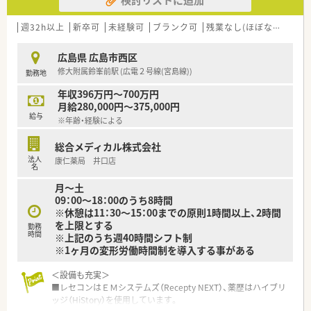
■職場環境整備、設備充実にも力を入れています。散薬調剤ロボ
ット「DimeRoⅡ」や、監査支援システム「PROOFIT」の導入も推
し進めております。
週32h以上
新卒可
未経験可
ブランク可
残業なし(ほぼなし含む)
■レセコンはＥＭシステムズ（Recepty NEXT）、薬歴はハイブリ
ッジ（HiStory）を使用しています。
広島県 広島市西区
修大附属鈴峯前駅 (広電２号線(宮島線))
勤務地
年収396万円～700万円
月給280,000円～375,000円
給与
※年齢・経験による
総合メディカル株式会社
法人
康仁薬局 井口店
名
月～土
09：00～18：00のうち8時間
※休憩は11：30～15：00までの原則1時間以上、2時間
を上限とする
勤務
時間
※上記のうち週40時間シフト制
※1ヶ月の変形労働時間制を導入する事がある
＜設備も充実＞
■レセコンはＥＭシステムズ（Recepty NEXT）、薬歴はハイブリ
ッジ（HiStory）を使用しています。