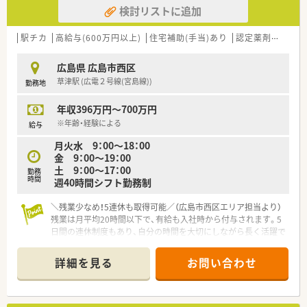
の飲み合わせも相談できる環境作りを大切にしています。
検討リストに追加
■在宅医療に関しても積極的に取り組みをしている法人です。
法人全体で年間1万件以上の実績がございます。
駅チカ
高給与(600万円以上)
住宅補助(手当)あり
認定薬剤師取得支援あり
■年間休日は116日となります。有給消化率に関しても年間平均
8～9日取得できている現状がございますので仕事とプライベー
トにメリハリをつけて勤務可能です。
広島県 広島市西区
■福利厚生も充実しており、産休・育休制度、時短制度も取り入
草津駅 (広電２号線(宮島線))
勤務地
れている法人です。
■職場環境整備、設備充実にも力を入れています。散薬調剤ロボ
年収396万円～700万円
ット「DimeRoⅡ」や、監査支援システム「PROOFIT」の導入も推
※年齢・経験による
給与
し進めております。
月火水 9：00～18：00
金 9：00～19：00
土 9：00～17：00
勤務
時間
週40時間シフト勤務制
＼残業少なめ！5連休も取得可能／（広島市西区エリア担当より）
残業は月平均20時間以下で、有給も入社時から付与されます。5
日間の連休制度もあり、自分の時間を大切にしながら長く活躍で
きる環境が整っていますよ。
詳細を見る
お問い合わせ
【店舗情報と応需状況について】
■広電宮島線の草津駅から徒歩でわずか2分という、日々の通勤
が非常に便利な好立地にあります。
■近隣にある有名な皮膚科医院の処方箋をメインに、1日平均で