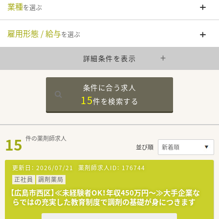
業種
を選ぶ
雇用形態 / 給与
を選ぶ
詳細条件を表示
条件に合う求人
15
件を
検索する
15
件の薬剤師求人
並び順
更新日：
2026/07/21
薬剤師求人ID：
176744
正社員
調剤薬局
【広島市西区】≪未経験者OK！年収450万円～≫大手企業な
らではの充実した教育制度で調剤の基礎が身につきます