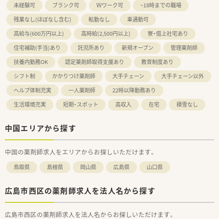
未経験可
ブランク可
Ｗワーク可
~18時までの職場
います。
■近隣に店舗数が多く、フォロー体制も整っています。
残業なし(ほぼなし含む)
転勤なし
車通勤可
■働き方改革に沿って、有給休暇消化が促進されています。
■残業については「サービス残業」はございません。
高給与(600万円以上)
高時給(2,500円以上)
寮・借上社宅あり
各店舗基本的に残業は少ないため、調剤併設店でも18時半～
住宅補助(手当)あり
託児所あり
新規オープン
管理薬剤師
19時までに
は帰宅できる店舗がほとんどです。
扶養内勤務OK
認定薬剤師取得支援あり
教育制度あり
※繁忙期等は科目によって残業が発生してしまう可能性はご
シフト制
かかりつけ薬剤師
大手チェーン
大手チェーン以外
ざいます。
ヘルプ体制充実
一人薬剤師
22時以降勤務あり
＜こんな方にもオススメ＞
■整備された空間で効率よく業務を行い、
生活環境充実
短期・スポット
高収入
在宅
積雪なし
患者様一人ひとりに向き合いたい方
■OTCの知識も身に付けて、マルチな薬剤師を目指したい方
中国エリアから探す
等々…
少しでも気になった方はお問い合わせくださいませ
中国の薬剤師求人をエリアからお探しいただけます。
鳥取県
島根県
岡山県
広島県
山口県
広島市西区の薬剤師求人を法人名から探す
広島市西区の薬剤師求人を法人名からお探しいただけます。