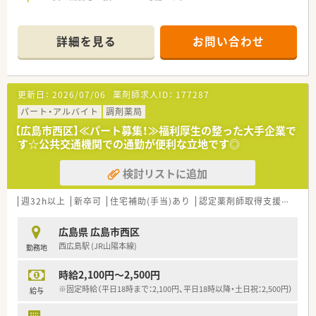
す。
薬剤師の平均年齢は33歳です。
■調剤薬局部門で採用された薬剤師の業務は
詳細を見る
お問い合わせ
調剤業務（調剤・投薬・監査・在宅）がメインとなり、
レジ打ちなどはございません。
OTCについての知識も深まるためこれから必要な「マルチの
力」が身につきます。
更新日：
2026/07/06
薬剤師求人ID：
177287
■セルフメディケーションの支援として、医療・保険・福祉・マタ
パート・アルバイト
調剤薬局
ニティ等、
様々なテーマで健康セミナーを年間130回以上開催していま
【広島市西区】≪パート募集！≫福利厚生の整った大手企業で
す。
す☆公共交通機関での通勤が便利な立地です◎
■医療事務との業務分担を行い、薬剤師の業務負担軽減を行って
います。
検討リストに追加
■近隣に店舗数が多く、フォロー体制も整っています。
■働き方改革に沿って、有給休暇消化が促進されています。
週32h以上
新卒可
住宅補助(手当)あり
認定薬剤師取得支援あり
■残業については「サービス残業」はございません。
各店舗基本的に残業は少ないため、調剤併設店でも18時半～
19時までに
広島県 広島市西区
は帰宅できる店舗がほとんどです。
西広島駅 (JR山陽本線)
勤務地
※繁忙期等は科目によって残業が発生してしまう可能性はご
ざいます。
時給2,100円～2,500円
※固定時給（平日18時まで：2,100円、平日18時以降・土日祝：2,500円）
＜こんな方にもオススメ＞
給与
■調剤の経験を積みつつ、OTCも学べる環境に身を置きたい方