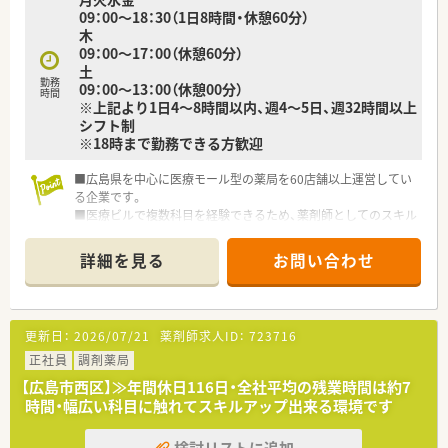
09：00～18：30（1日8時間・休憩60分）
木
09：00～17：00（休憩60分）
土
勤務
09：00～13：00（休憩00分）
時間
※上記より1日4～8時間以内、週4～5日、週32時間以上
シフト制
※18時まで勤務できる方歓迎
■広島県を中心に医療モール型の薬局を60店舗以上運営してい
る企業です。
■医療ビルで複数科目を経験できるため、薬剤師としてのスキル
アップを行える環境がございます。
■在宅医療に関しても積極的に取り組みをしている法人です。
詳細を見る
お問い合わせ
法人全体で年間1万件以上の実績がございます。
■年間休日は112日となります。有給消化率に関しても年間平均
8～9日取得できている現状がございますので仕事とプライベー
トにメリハリをつけて勤務可能です。
更新日：
2026/07/21
薬剤師求人ID：
723716
■全店舗の残業月平均は10時間程度となります。店舗によって
は繁忙期・閑散期により残業時間は異なるケースがございますが
正社員
調剤薬局
シフト体制を活用し、個々人の残業軽減にも力を入れている法人
【広島市西区】≫年間休日116日・全社平均の残業時間は約7
となります。
時間・幅広い科目に触れてスキルアップ出来る環境です
■福利厚生も充実しており、産休・育休制度、時短制度も取り入
れている法人です。
検討リストに追加