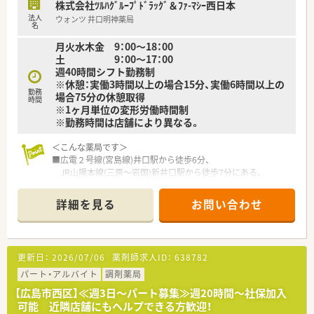
株式会社ﾂﾙﾊｸﾞﾙｰﾌﾟﾄﾞﾗｯｸﾞ＆ﾌｧ-ﾏｼｰ西日本
■年間で10店舗以上の新規出店を継続しており、新卒採用に関
法人
ウォンツ 井口明神薬局
しても中国地方で最も入社人数が多い法人です。薬剤師の平均
名
年齢は33歳です。
月火水木金 9：00～18：00
■調剤薬局部門で採用された薬剤師の業務は調剤業務（調剤・投
土 9：00～17：00
薬・監査・在宅）がメインとなり、レジ打ちなどはございません。
週40時間シフト勤務制
OTCについての知識も深まるためこれから必要な「マルチの力」
※休憩：実働3時間以上の場合15分、実働6時間以上の
が身につきます。
勤務
場合75分の休憩取得
時間
■セルフメディケーションの支援として、医療・保険・福祉・マタ
※1ヶ月単位の変形労働時間制
ニティ等、様々なテーマで健康セミナーを年間130回以上開催し
※勤務時間は店舗により異なる。
ています。
■医療事務との業務分担を行い、薬剤師の業務負担軽減を行って
＜こんな薬局です＞
います。
■広電２号線(宮島線)井口駅から徒歩6分、
■働き方改革に沿って、有給休暇消化が促進されています。
JR山陽本線(三原～岩国)新井口駅から徒歩7分にある、
ドラッグストア併設店舗です。
■ブルーとホワイトを基調とした、明るく清潔感のある待合スペ
詳細を見る
お問い合わせ
ースです。
■投薬口は2台ございます。
しっかりとした仕切りもございますので、
患者様のプライバシーも守りつつ、ゆっくりお話できます。
更新日：
2026/07/06
薬剤師求人ID：
638782
■キッズスペースも完備しています。
■血圧計や血管年齢の測定も出来るコーナーもあり、
パート・アルバイト
調剤薬局
薬以外の面からも患者様の健康をサポートしています。
【広島市西区】≪週3日～パート募集≫週20時間～社保加入
■調剤室は広々としており、設備も充実しています。
可能 近隣店舗にもヘルプできる方歓迎！
業務効率を上げる為にも、整理整頓されています。