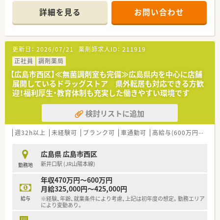
力」が身につきます。
す。
■セルフメディケーションの支援として、医療・保険・福祉・マタ
詳細を見る
お問い合わせ
■調剤併設ドラッグストアです。
ニティ等、
様々なテーマで健康セミナーを年間130回以上開催していま
＜業務内容＞
す。
■内科・呼吸器科の処方箋を主に応需していますが、他の公立医
■医療事務との業務分担を行い、薬剤師の業務負担軽減を行って
更新日：
2026/07/21
薬剤師求人ID：
211919
療機関の処方せんも幅広く取り扱っております。
います。
■第2類・3類のお薬について、質問があった際も対応いただきま
正社員
調剤薬局
■近隣に店舗数が多く、フォロー体制も整っています。
す。
■働き方改革に沿って、有給休暇消化が促進されています。
【広島市西区】≪無菌調剤室も完備≫広島県内を中心に店舗
■残業については「サービス残業」はございません。
展開しているドラッグストア 県外転居も対応できる方歓
＜設備も充実＞
各店舗基本的に残業は少ないため、調剤併設店でも18時半～
迎！福利厚生・教育体制も充実した働きやすい環境です
■監査システムなどの調剤設備も導入しており、リスクマネジメ
19時までに
ントも徹底しています。
は帰宅できる店舗がほとんどです。
検討リストに追加
※繁忙期等は科目によって残業が発生してしまう可能性はご
＜研修制度＞
ざいます。
■充実した研修フォロー体制も好評です。
週32h以上
未経験可
ブランク可
車通勤可
高給与(600万円以上)
新人研修の「商品知識」と「接客方法」を入り口に、職能別研修、
＜こんな方にもオススメ＞
薬剤師研修、資格取得講座や海外研修制度などを実施し、
■調剤の経験を積みつつ、OTCも学べる環境に身を置きたい方
広島県 広島市西区
成長したいという姿勢をバックアップしてくれます。
■患者様に丁寧に投薬、服薬指導を行いたい方
新井口駅 (JR山陽本線)
勤務地
■e-ラーニングの補助制度もございますので資格取得に関して
■若い世代が毎年入る環境で、自身もスキルアップしたい方
も会社がバックアップしてくださいます。
等々…
年収470万円～600万円
月給325,000円～425,000円
＜法人特徴＞
少しでも気になった方はお問い合わせくださいませ
給与
※経験、年齢、就業条件により考慮、上記は初年度の想定。勤務エリア
■ツルハグループとして中国地方で業界最大規模のドラッグス
により変動あり。
トア・調剤薬局を運営する企業です。ドラッグストアとして売
上・利益・店舗数共に業界トップクラスです。