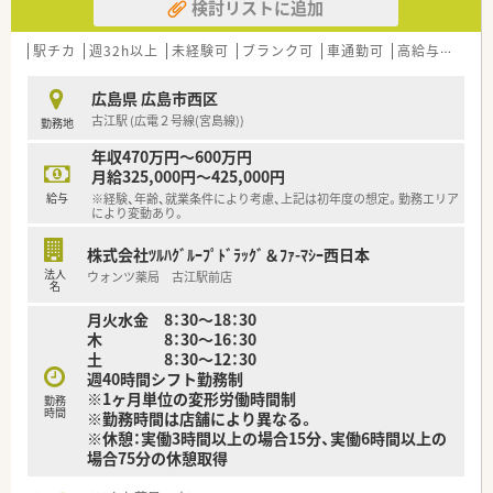
検討リストに追加
駅チカ
週32h以上
未経験可
ブランク可
車通勤可
高給与(600万円以上)
広島県 広島市西区
古江駅 (広電２号線(宮島線))
勤務地
年収470万円～600万円
月給325,000円～425,000円
給与
※経験、年齢、就業条件により考慮、上記は初年度の想定。勤務エリア
により変動あり。
株式会社ﾂﾙﾊｸﾞﾙｰﾌﾟﾄﾞﾗｯｸﾞ＆ﾌｧ-ﾏｼｰ西日本
法人
ウォンツ薬局 古江駅前店
名
月火水金 8：30～18：30
木 8：30～16：30
土 8：30～12：30
週40時間シフト勤務制
※1ヶ月単位の変形労働時間制
勤務
時間
※勤務時間は店舗により異なる。
※休憩：実働3時間以上の場合15分、実働6時間以上の
場合75分の休憩取得