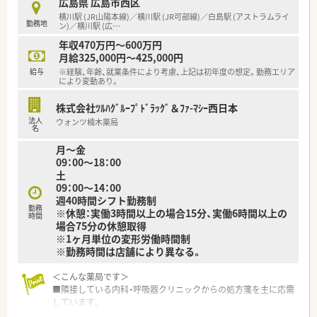
＜業務内容＞
広島県 広島市西区
ざいます。
■周辺医療機関の処方箋を応需しています。
横川駅 (JR山陽本線)／横川駅 (JR可部線)／白島駅 (アストラムライ
勤務地
■1日の処方箋枚数は15枚前後です。
ン)／横川駅 (広
…
＜こんな方にもオススメ＞
■薬剤師1名在籍。お1人でのご勤務となります。
■プライベートとのメリハリを付けて働きたい方
年収470万円～600万円
■ドラッグストア併設店舗ですが、調剤薬局業務専任でご勤務頂
■社割等の福利厚生が充実している先で働きたい方
月給325,000円～425,000円
きます。
等々…
給与
※経験、年齢、就業条件により考慮、上記は初年度の想定。勤務エリア
により変動あり。
＜研修制度＞
少しでも気になった方はお問い合わせくださいませ
■充実した研修フォロー体制も好評です。
株式会社ﾂﾙﾊｸﾞﾙｰﾌﾟﾄﾞﾗｯｸﾞ＆ﾌｧ-ﾏｼｰ西日本
e-ラーニングの補助制度もあり資格取得に関しても
法人
ウォンツ楠木薬局
会社からのバックアップがございます。
名
月～金
＜法人特徴＞
09：00～18：00
■ツルハグループとして中国地方で業界最大規模の
土
ドラッグストア・調剤薬局を運営する企業です。
09：00～14：00
ドラッグストアとして売上・利益・店舗数共に業界トップクラ
週40時間シフト勤務制
スです。
勤務
※休憩：実働3時間以上の場合15分、実働6時間以上の
時間
■年間で10店舗以上の新規出店を継続しており、
場合75分の休憩取得
新卒採用に関しても中国地方で最も入社人数が多い法人で
※1ヶ月単位の変形労働時間制
す。
※勤務時間は店舗により異なる。
薬剤師の平均年齢は33歳です。
■調剤薬局部門で採用された薬剤師の業務は
＜こんな薬局です＞
調剤業務（調剤・投薬・監査・在宅）がメインとなり、
■隣接している内科・呼吸器クリニックからの処方箋を主に応需
レジ打ちなどはございません。
しています。
OTCについての知識も深まるためこれから必要な「マルチの
■アストラムライン白島駅、JR横川駅・新白島駅から徒歩圏内で