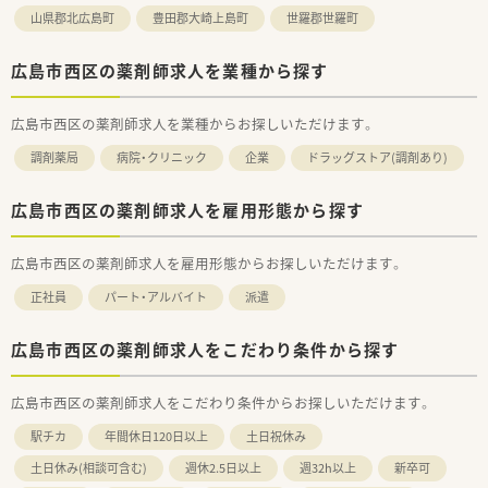
山県郡北広島町
豊田郡大崎上島町
世羅郡世羅町
＜研修制度＞
■充実した研修フォロー体制も好評です。
広島市西区の薬剤師求人を業種から探す
e-ラーニングの補助制度もあり資格取得に関しても
会社からのバックアップがございます。
広島市西区の薬剤師求人を業種からお探しいただけます。
＜法人特徴＞
■ツルハグループとして中国地方で業界最大規模の
調剤薬局
病院・クリニック
企業
ドラッグストア(調剤あり)
ドラッグストア・調剤薬局を運営する企業です。
ドラッグストアとして売上・利益・店舗数共に業界トップクラ
広島市西区の薬剤師求人を雇用形態から探す
スです。
■年間で10店舗以上の新規出店を継続しており、
新卒採用に関しても中国地方で最も入社人数が多い法人で
広島市西区の薬剤師求人を雇用形態からお探しいただけます。
す。
薬剤師の平均年齢は33歳です。
正社員
パート・アルバイト
派遣
■調剤薬局部門で採用された薬剤師の業務は
調剤業務（調剤・投薬・監査・在宅）がメインとなり、
レジ打ちなどはございません。
広島市西区の薬剤師求人をこだわり条件から探す
OTCについての知識も深まるためこれから必要な「マルチの
力」が身につきます。
広島市西区の薬剤師求人をこだわり条件からお探しいただけます。
■セルフメディケーションの支援として、医療・保険・福祉・マタ
ニティ等、
駅チカ
年間休日120日以上
土日祝休み
様々なテーマで健康セミナーを年間130回以上開催していま
す。
土日休み(相談可含む)
週休2.5日以上
週32h以上
新卒可
■医療事務との業務分担を行い、薬剤師の業務負担軽減を行って