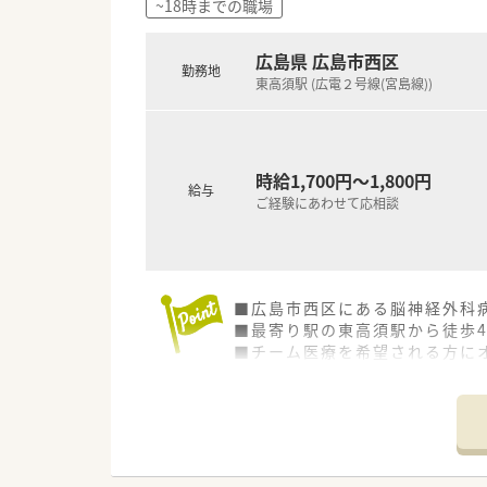
~18時までの職場
■福利厚生が充実している法人
広島県 広島市西区
勤務地
東高須駅 (広電２号線(宮島線))
時給1,700円～1,800円
給与
ご経験にあわせて応相談
■広島市西区にある脳神経外科
■最寄り駅の東高須駅から徒歩
■チーム医療を希望される方に
医師・看護師・リハビリ・その
点から積極的に参加できます。