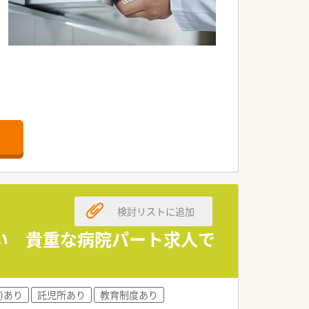
。
検討リストに追加
い 貴重な病院パート求人で
)あり
託児所あり
教育制度あり