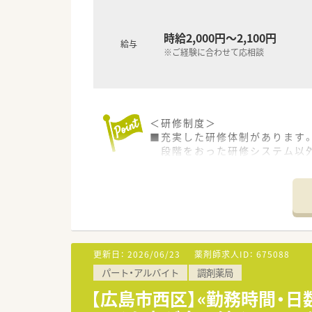
時給2,000円～2,100円
給与
※ご経験に合わせて応相談
＜研修制度＞
■充実した研修体制があります
段階をおった研修システム以外
病態セミナーと漢方セミナーを
薬剤師の今後を捉え、更なるス
薬局全体で取り組んでいます
＜法人特徴＞
■健康教室や健康イベントで地
■食を通して健康を考える活動
更新日：
2026/06/23
薬剤師求人ID：
675088
パート・アルバイト
調剤薬局
＜こんな方にもオススメ＞
■幅広い科目に触れる環境で勉
【広島市西区】«勤務時間・日
■研修制度が充実した先でスキ