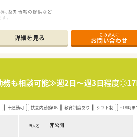
指導、薬剤情報の提供など
ます。
います。
この求人に
詳細を見る
お問い合わせ
受けて頂きます。
により正確な医療用医薬品の投薬、
小売薬品販売など、
ています。
勤務も相談可能≫週2日～週3日程度◎1
期的に各メーカーの学術勉強会や
。
社が全面的にバックアップします。
福利厚生も充実。
)
車通勤可
扶養内勤務OK
教育制度あり
シフト制
~18時
方
非公開
法人名