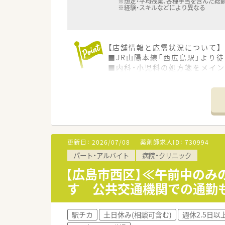
※想定・平均残業、各種手当を含んだ総
※経験・スキルなどにより異なる
【店舗情報と応需状況について】
■JR山陽本線「西広島駅」より
■内科・小児科の処方箋をメイン
■広島では貴重な土日休みで、
【法人特徴について】
■広島県を中心に約30店舗展開
■創立から30年を超え、優良企
■患者様ファーストを心がけ、
更新日：
2026/07/08
薬剤師求人ID：
730994
【勤務実態について】
パート・アルバイト
病院・クリニック
■時間外手当や休日手当は1分単
■昼休憩時間中の勤務も残業代
【広島市西区】≪午前中の
■冬季や連休前など忙しい時期
す 公共交通機関での通勤
【こんな方にオススメ】
■メリハリをつけて働きたい方
駅チカ
土日休み(相談可含む)
週休2.5日以
■これから在宅業務に挑戦した