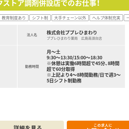
クストア調剤併設店でのお仕事！
合わせくださいませ
教育制度あり
シフト制
大手チェーン以外
ヘルプ体制充実
株式会社ププレひまわり
法人名
ププレひまわり薬局 広島高須台店
月～土
9:30～13:30/15:00～18:30
※休憩は実働6時間超で45分、8時間
勤務時間
超で60分取得
※上記より4～8時間勤務/日で週3～
5日シフト制勤務
在宅業務（居宅）,在宅業務（施設）,配達,OTC販売,1人薬剤師
の方（取得見込みの方を含む）
この求人に
00円
詳細を見る