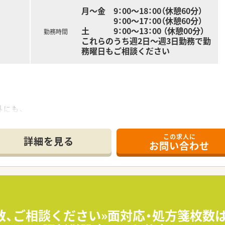
月～金 9：00～18：00（休憩60分）
9：00～17：00（休憩60分）
土 9：00～13：00 （休憩00分）
勤務時間
これらのうち週2日～週3日勤務で勤
務曜日もご相談ください
。
にも、
実施しています。
キルアップに
この求人に
。
詳細を見る
お問い合わせ
域の健康づくりに貢献しています。
も取り組んでいます。
強したい方
数、ご相談ください»面対応・処方箋枚数
ルアップしたい方