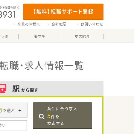
00
（祝日を除く）
【無料】転職サポート登録
企業の皆様へ
会社概要
お問い合わせ
マラボ
薬学生
支店紹介
転職・求人情報一覧
駅
から探す
条件に合う求人
与
を選ぶ
5
件を
検索する