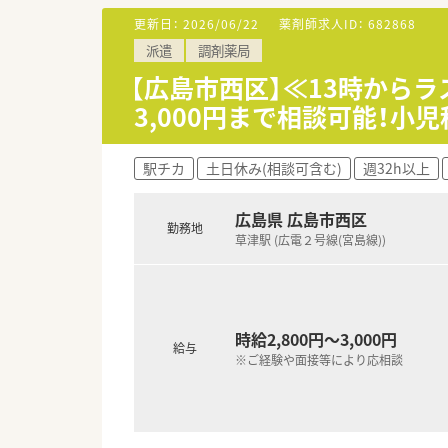
更新日：
2026/06/22
薬剤師求人ID：
682868
派遣
調剤薬局
【広島市西区】≪13時から
3,000円まで相談可能！小
駅チカ
土日休み(相談可含む)
週32h以上
広島県 広島市西区
勤務地
草津駅 (広電２号線(宮島線))
時給2,800円～3,000円
給与
※ご経験や面接等により応相談