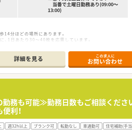
額
当番で土曜日勤務あり(09:00～
13:00)
徒歩14分ほどの場所にあります。
に、1日あたり30～40枚を応需しています。
プライベートの予定も立てやすいです。
この求人に
詳細を見る
お問い合わせ
しており、クリニックの門前薬局が多いです。
業紹介サイトに選ばれるほど業績は好調です。
当たり前のことを当たり前に徹底する組織作りを目指しています
位で計算され、適切に支給されます。
として計算して支給されるのが特徴です。
みの勤務も可能≫勤務日数もご相談くださ
には、フリーの薬剤師がサポートに入ります。
も便利！
や、プライベートも大切にしたい方にオススメです。
上
週32h以上
ブランク可
転勤なし
車通勤可
住宅補助(手当
いと考えている方にも最適な環境です。