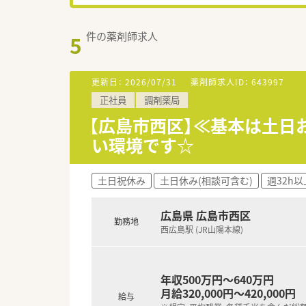
件の薬剤師求人
5
更新日：
2026/07/31
薬剤師求人ID：
643997
正社員
調剤薬局
【広島市西区】≪基本は土日
い環境です☆
土日祝休み
土日休み(相談可含む)
週32h以
広島県 広島市西区
勤務地
西広島駅 (JR山陽本線)
年収500万円～640万円
月給320,000円～420,000円
給与