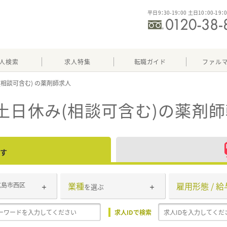
平日9：30-19：00 土日10：00-19：
人検索
求人特集
転職ガイド
ファル
(相談可含む)
土日休み(相談可含む)
の薬剤師
す
業種
雇用形態 / 給
広島市西区
を選ぶ
求人IDで検索