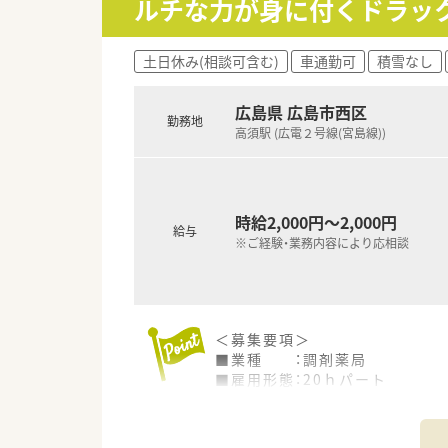
ルチな力が身に付くドラッ
等々…
少しでも気になった方はお問い
土日休み(相談可含む)
車通勤可
積雪なし
広島県 広島市西区
勤務地
高須駅 (広電２号線(宮島線))
時給2,000円～2,000円
給与
※ご経験・業務内容により応相談
＜募集要項＞
■業種 ：調剤薬局
■雇用形態：20ｈパート
■業務内容：服薬指導,監査,調剤,
■資格 ：薬剤師免許をお持ち
■給与 ：時給：2,000円～2,0