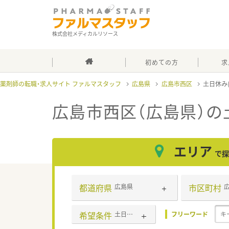
株式会社メディカルリソース
初めての方
求
薬剤師の転職・求人サイト ファルマスタッフ
広島県
広島市西区
土日休み
広島市西区（広島県）の
エリア
で探
都道府県
市区町村
広島県
希望条件
土日休み(相談可含む)
フリーワード