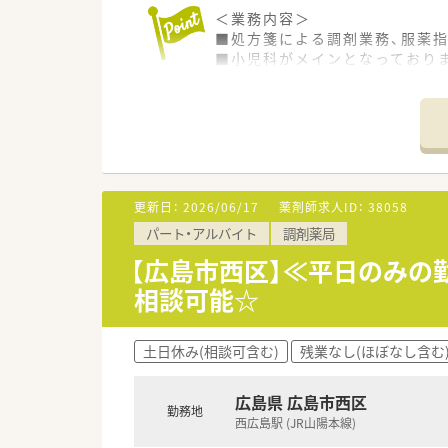
＜業務内容＞
■処方箋による調剤業務、服薬
■小児科がメインとなっており
■常勤2名/パート5名在籍して
■電子薬歴も導入済みです。
＜研修制度＞
■現場の先輩薬剤師より指導を
＜法人特徴＞
更新日：
2026/06/17
薬剤師求人ID：
38058
■医療機関からの院外処方せん
パート・アルバイト
調剤薬局
的確な医薬品情報、良質な一般
医薬品を通して地域に貢献し
【広島市西区】≪平日のみの
■薬剤師をはじめ、全社員が定
相談可能☆
社内勉強会を実施しています
研修、勉強会への参加経費は会
■家賃補助や奨学金制度などの
土日休み(相談可含む)
残業なし(ほぼなし含む
＜こんな方にもオススメ＞
■お昼以降の時間に勤務したい
広島県 広島市西区
勤務地
■小さなお子様がお好きな方
西広島駅 (JR山陽本線)