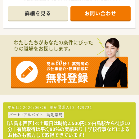
■各店舗に運営方針を任せ、社長と従業員の距離が近く、自由で
れている法人です。
風通しの良い組織風土が魅力の一つでございます。
■職場環境整備、設備充実にも力を入れています。散薬調剤ロボ
詳細を見る
お問い合わせ
■社長は製薬企業出身の穏やかな方で、今後店舗を大幅には増や
ット「DimeRoⅡ」や、監査支援システム「PROOFIT」の導入も推
さず、採算に見合った適切な人員配置を目指しています。
し進めております。
【想定される業務内容】
■主に法人内の複数店舗を巡回するラウンダー勤務が中心とな
わたしたちがあなたの条件にぴった
り、各店舗の外来対応に従事していただきます。
りの職場をお探しします。
■調剤や監査、服薬指導といった基本的な薬局業務に加え、在宅
業務として居宅や施設への対応も担当する可能性があります。
■複数科目の処方箋応需が想定される環境で、幅広い知識と経験
を積みながら、薬剤師としてのスキルアップを目指せます。
【想定されるキャリアイメージ】
■独立志望や経営に興味のある方には、自社の店舗を譲渡もしく
はグループ会社として迎え入れる体制が用意されています。
■中間管理職の人材も募集しており、年収700万円ベースでの採
用も検討されるなど、キャリアアップの道も開かれています。
■様々な店舗での勤務を通して幅広い経験を積むことができる
更新日：
2026/06/26
薬剤師求人ID：
429721
ため、将来的に様々な局面に対応できる薬剤師を目指せます。
パート・アルバイト
調剤薬局
【こんな方にオススメ】
【広島市西区】≪土曜日は時給2,500円！≫白島駅から徒歩10
■一ヵ所に留まらず、色々な店舗で経験を積み、薬剤師としての
分｜有給取得は平均88％の実績あり｜学校行事などによる
視野を広げたいと考えている方に最適です。
お休みも協力して取得できています！
■在宅業務にも積極的に取り組んでおり、居宅や施設での業務経