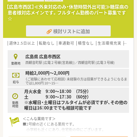
■地域医療が抱える課題に対して自分なりの考えを持ち、解決に
【広島市西区】≪外来対応のみ・休憩時間外出可能≫糖尿病の
向けて行動できる方を求めています。
患者様対応メインです。フルタイム勤務のパート募集です
■これまでのご経験よりも「自責化できる」といったマインド面
☆
を重視する傾向にあります。
検討リストに追加
【法人特徴について】
■調剤薬局運営のほか、介護施設運営、ITソリューション事業な
ど4つの事業を柱にしています。
週休2.5日以上
転勤なし
車通勤可
積雪なし
生活環境充実
扶養内
■特定の医療機関に依存しない、在宅医療などを組み合わせた持
続可能な経営モデルが特徴です。
広島県 広島市西区
■広島県内に複数の薬局を展開しており、地域に根差した広域な
西観音町駅 (広電２号線(宮島線))／西観音町駅 (広電３号線)
勤務地
医療ネットワークを構築しています。
時給2,000円～2,000円
【勤務実態について】
（ご経験にあわせて応相談） 未経験の方は投薬ができるようになるま
■毎月の残業時間は0時間から5時間程度と非常に少なく、プラ
給与
では1,800円 10～15
…
イベートの時間も確保しやすいです。
月火水金 9：00～18：00 （75分）
■年間休日は107日で、日曜と祝日に加えてシフト制で休日を取
土 9：00～17：30 （60分）
得する勤務形態となっています。
※水曜日・土曜日はフルタイムが必須ですが、その他の
■シフトは毎月15日に締め切り20日に確定するため、休暇の希
勤務
時間
曜日は16：00まででも相談可能です
望を計画的に申請できます。
＜こんな薬局です＞
■2号線の近くにある薬局です。
小学校も近くにあり、住宅街の中にございます。
■西観音町駅から徒歩10分です。