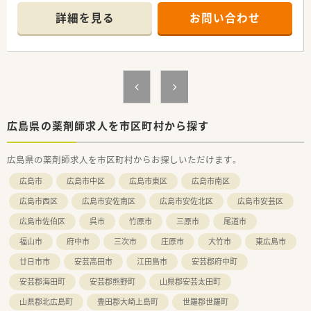
今後広島県を中心に調剤併設店を増やしていく方針の法人と
詳細を見る
お問い合わせ
なります。
【店舗情報と応需状況について】
■「地域の健康増進に貢献する」をテーマとして運営を行ってお
■近隣の耳鼻咽喉科や内科クリニックから、1日あたり平均80枚
ります。
から90枚の処方箋を受け付けています。
そのため、街の身近な医療人を目指し、患者様に興味をもって
■耳鼻科の繁忙期には月に2900枚ほど応需するため、スピーデ
関われる薬剤師を求めております。
ィーな対応力を身につけることが可能です。
薬剤師一人一人が患者様に薬のご提案や服薬指導後のフォロ
■外来業務だけでなく施設在宅や個人宅への訪問も行っており、
ーを行うなど
地域医療に深く貢献できる体制を整えています。
「専属薬剤師」としての取り組みを強化しております。
■薬剤師は調剤併設店の対応がメインとなります。
【募集背景と求める人物像について】
広島県の薬剤師求人を市区町村から探す
そのため、勤務時間帯も調剤薬局の開局時間での勤務となりま
■業務拡大に伴う増員募集として、広島市内の4店舗を柔軟にサ
す。
ポートしてくださる方を求めています。
広島県の薬剤師求人を市区町村からお探しいただけます。
併設店でのご勤務の場合はOTCに関しても身近に学ぶ環境が
■これまでの経験やスキル以上に、周囲のスタッフと円滑な協力
ございますので
関係を築けるお人柄を最優先で選考します。
広島市
広島市中区
広島市東区
広島市南区
幅広い知識と経験を蓄積する事が可能となります。
■店舗間が近く連携が取りやすいため、ラウンダーとして他店舗
■基本的には残業が発生しないようなシフト環境を整えており
への応援にも意欲的な方を歓迎いたします。
広島市西区
広島市安佐南区
広島市安佐北区
広島市安芸区
ます。
広島市佐伯区
呉市
竹原市
三原市
尾道市
有給取得率も高く、自己啓発休暇も含め、年間120日以上の
【法人特徴について】
休暇取得が可能な法人となります。
■広島県内で4店舗の薬局を展開しており、ドクターの開業支援
福山市
府中市
三次市
庄原市
大竹市
東広島市
そのため、公私ともに充実してご勤務して頂く事が可能です。
や老人ホームの紹介事業も行っています。
■代表はケアマネジャー資格を持つ薬剤師で、多角的な視点から
廿日市市
安芸高田市
江田島市
安芸郡府中町
＜こんな方にもオススメ＞
地域に根ざした医療サービスを提供します。
安芸郡海田町
安芸郡熊野町
山県郡安芸太田町
■OTCの知識を身に付けたい方
■就業規則や各種マニュアルが細かく整備されており、全従業員
■応援体制のある環境をお探しの方
が同じ目標を持って働ける環境を整えています。
山県郡北広島町
豊田郡大崎上島町
世羅郡世羅町