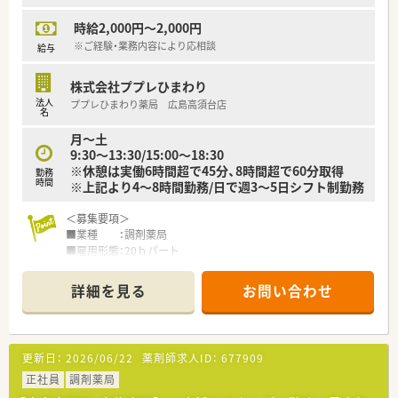
■広島市内で4店舗を展開しており、ドクターの開業支援や老人
時給2,000円～2,000円
ホーム紹介事業も手掛ける多角的な法人です。
■社長自身が薬剤師兼ケアマネジャーであり、専門職としての職
※ご経験・業務内容により応相談
給与
能を存分に発揮できる土壌が整っています。
■退職金規定や育児休暇などの諸規則が完備されており、長く安
株式会社ププレひまわり
心して働ける仕組み作りが徹底されています。
法人
ププレひまわり薬局 広島高須台店
名
【職場環境と雰囲気】
月～土
■30代から40代の女性スタッフが多く活躍しており、和気あい
9:30～13:30/15:00～18:30
あいとした明るく温かな雰囲気が特徴です。
※休憩は実働6時間超で45分、8時間超で60分取得
■毎朝の朝礼や個々のスキルアップ目標の発表を通じて、チーム
勤務
時間
※上記より4～8時間勤務/日で週3～5日シフト制勤務
全員で高い志を持って業務に励んでいます。
■投薬台にカメラを設置するなど患者様とのトラブル防止にも
＜募集要項＞
配慮し、安心して働ける設備が整っています。
■業種 ：調剤薬局
■雇用形態：20ｈパート
■業務内容：服薬指導,監査,調剤,在宅業務（居宅）,在宅業務（施
設）,配達,OTC販売,1人薬剤師
詳細を見る
お問い合わせ
■資格 ：薬剤師免許をお持ちの方（取得見込みの方を含む）
■給与 ：時給：2,000円～2,000円
■勤務時間：月～土
9:30～13:30/15:00～18:30
更新日：
2026/06/22
薬剤師求人ID：
677909
※休憩は実働6時間超で45分、8時間超で60分取得
※上記より4～8時間勤務/日で週3～5日シフト制勤務
正社員
調剤薬局
■休日 ：日祝+その他シフト、年次有給休暇（法定通り付与）