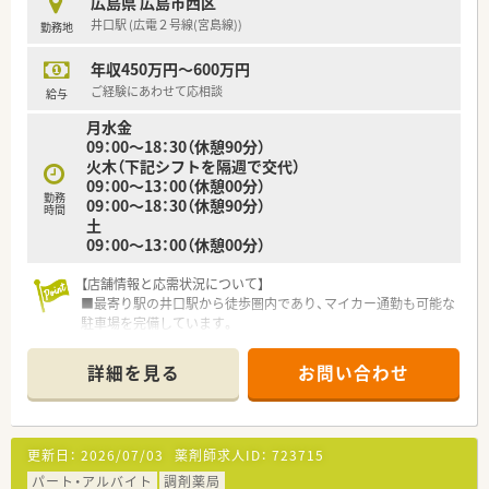
広島県 広島市西区
は帰宅できる店舗がほとんどです。
覚を持ち、
井口駅 (広電２号線(宮島線))
勤務地
※繁忙期等は科目によって残業が発生してしまう可能性はご
万全の管理体制のもと医療の最前線を捉えた事業を展開してい
ざいます。
ます。
年収450万円～600万円
＜こんな方にもオススメ＞
・・・こんな方を求めています・・・
ご経験にあわせて応相談
給与
■調剤の経験を積みつつ、OTCも学べる環境に身を置きたい方
■医療機器営業の経験をお持ちの方
月水金
■患者様に丁寧に投薬、服薬指導を行いたい方
■何らかの営業経験をお持ちで医療業界の知識をお持ちの方
09：00～18：30（休憩90分）
■若い世代が毎年入る環境で、自身もスキルアップしたい方
火木（下記シフトを隔週で交代）
等々…
09：00～13：00（休憩00分）
勤務
09：00～18：30（休憩90分）
少しでも気になった方はお問い合わせくださいませ
時間
土
09：00～13：00（休憩00分）
【店舗情報と応需状況について】
■最寄り駅の井口駅から徒歩圏内であり、マイカー通勤も可能な
駐車場を完備しています。
■応需科目は内科と小児科が中心で、1日の処方箋枚数は平均40
～60枚程度です。
詳細を見る
お問い合わせ
■通常は薬剤師2名体制ですが、火曜と木曜の午後は一人薬剤師
での対応となります。
【募集背景と求める人物像について】
更新日：
2026/07/03
薬剤師求人ID：
723715
■今回は欠員補充のための募集となり、新たな仲間として活躍い
ただける方を求めています。
パート・アルバイト
調剤薬局