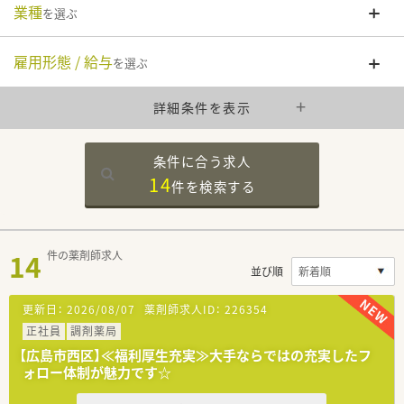
業種
を選ぶ
雇用形態 / 給与
を選ぶ
詳細条件を表示
条件に合う求人
14
件を
検索する
14
件の薬剤師求人
並び順
更新日：
2026/08/07
薬剤師求人ID：
226354
正社員
調剤薬局
【広島市西区】≪福利厚生充実≫大手ならではの充実したフ
ォロー体制が魅力です☆