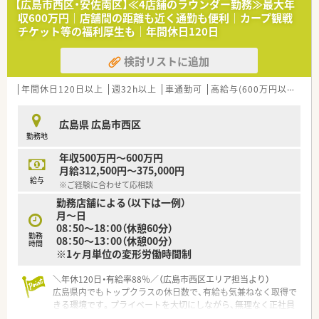
【広島市西区・安佐南区】≪4店舗のラウンダー勤務≫最大年
■福利厚生諸手当：厚生年金,その他健保,雇用保険,労災保険,薬剤
収600万円｜店舗間の距離も近く通勤も便利｜カープ観戦
師賠償責任保険
チケット等の福利厚生も｜年間休日120日
＜こんな薬局です＞
検討リストに追加
■（広島電鉄）高須駅から車8分。
住宅街にある店舗がございます。
■ドラックストア調剤併設店舗でのお仕事です。
年間休日120日以上
週32h以上
車通勤可
高給与(600万円以上)
積
■地域の医療機関から小児・耳鼻咽喉科・眼科(面対応)を応需し
ています。
広島県 広島市西区
勤務地
＜設備も充実＞
■電子薬歴や監査システムを完備しています。
年収500万円～600万円
円盤分包機も導入しています。
月給312,500円～375,000円
給与
※ご経験に合わせて応相談
＜業務内容＞
勤務店舗による（以下は一例）
■処方箋による調剤業務、服薬指導、薬剤情報の提供など
月～日
■応需科目は小児・耳鼻咽喉科・眼科(面対応)。
08：50～18：00（休憩60分）
■処方箋枚数は15枚/日程と少なめです。
勤務
08：50～13：00（休憩00分）
■一人薬剤師での勤務が発生いたします。
時間
※1ヶ月単位の変形労働時間制
＜法人特徴＞
■地域に根差したドラッグストア・調剤薬局・
＼年休120日・有給率88％／（広島市西区エリア担当より）
ドラッグストア併設型調剤薬局を展開している法人です。
広島県内でもトップクラスの休日数で、有給も気兼ねなく取得で
ドラッグストアは現在130店舗展開しておりますが、
きる環境です。プライベートを大切にしながら、無理なく正社員
調剤薬局（併設店）は新店予定も含めて15店舗となります。
として働き続けたい方に最適ですよ。