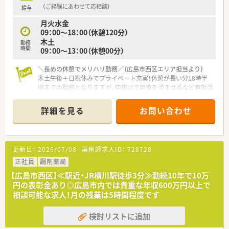
（ご経験にあわせて応相談）
給与
月火水金
09：00～18：00（休憩120分）
木土
勤務
時間
09：00～13：00（休憩00分）
＼長めの休憩でメリハリ勤務／（広島市西区エリア担当より）
木土午後＋日祝休みでプライベート充実！休憩が長い分18時半
頃までの勤務となりますが、中抜けで用事を済ませるなど有効活
用できますよ。
＊------------------------------------------＊
詳細を見る
お問い合わせ
【店舗情報と応需状況について】
■最寄り駅から徒歩13分ほどの場所に位置し、車通勤も可能な
ため快適にアクセスしていただくことができます。
■近隣の内科クリニックからの処方箋をメインに応需しており、
更新日：
2026/07/08
薬剤師求人ID：
728728
1日の対応枚数は10〜15枚程度と落ち着いています。
■在宅業務がないため外来の患者様に集中でき、自動分包機など
正社員
調剤薬局
の設備も活用して効率よく調剤を進められる環境です。
【広島市西区】≪駅近・JR横川駅徒歩3分≫勤続10年で10万
円の表彰金あり◎広島市内では貴重な年収600万円以上で
【募集背景と求める人物像について】
相談可能な求人！月の残業は5時間程度です
■今後のより良い薬局運営を見据えた定期採用であり、長期的に
ご活躍いただける正社員の薬剤師を募集しています。
検討リストに追加
■地域に根ざした医療を提供するため、患者様に寄り添い丁寧な
服薬指導やコミュニケーションができる方を求めます。