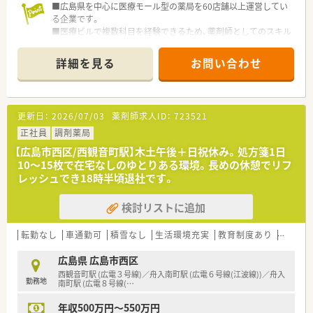
■広島県を中心に医療モール型の薬局を60店舗以上運営してい
る企業です。
■医療ビルで複数科目を経験できるため、薬剤師としてのスキル
アップを行える環境がございます。
■在宅医療に関しても積極的に取り組みをしている法人です。
詳細を見る
お問い合わせ
法人全体で年間1万件以上の実績がございます。
■年間休日は112日となります。有給消化率に関しても年間平均
8～9日取得できている現状がございますので仕事とプライベー
トにメリハリをつけて勤務可能です。
更新日：
2026/07/03
薬剤師求人ID：
723521
■全店舗の残業月平均は10時間程度となります。店舗によって
は繁忙期・閑散期により残業時間は異なるケースがございますが
正社員
調剤薬局
シフト体制を活用し、個々人の残業軽減にも力を入れている法人
【広島市西区/西観音町駅】木土午後＋日祝休み。処方箋1日
となります。
10〜15枚で在宅なしのゆとりある環境。長めの休憩でリフ
■福利厚生も充実しており、産休・育休制度、時短制度も取り入
レッシュでき18時半頃退社です。
れている法人です。
■職場環境整備、設備充実にも力を入れています。散薬調剤ロボ
検討リストに追加
ット「DimeRoⅡ」や、監査支援システム「PROOFIT」の導入も推
し進めております。
■レセコンはＥＭシステムズ（Recepty NEXT）、薬歴はハイブリ
転勤なし
車通勤可
積雪なし
生活環境充実
教育制度あり
大手チ
ッジ（HiStory）を使用しています。
広島県 広島市西区
西観音町駅 (広電３号線)／舟入南町駅 (広電６号線(江波線))／舟入
勤務地
南町駅 (広電８号線(
…
年収500万円～550万円