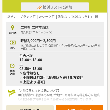
験を積みたい、あるいはスキルを活かしたい方に適しています。
検討リストに追加
■独立や経営に興味がある方にとって、将来的に店舗譲渡やグル
ープ会社化の道も開かれており、大きなチャンスを得られます。
駅チカ
ブランク可
Ｗワーク可
残業なし(ほぼなし含む)
転勤なし
広島県 広島市西区
白島駅 (アストラムライン)
勤務地
時給2,000円～2,500円
※ご経験にあわせて応相談 ※月～金：午後時給2,000円～2,400円 ※
給与
土曜日：2,500
…
月火水金
14：00～18：00
土
08：50～13：00
勤務
※各休憩なし
時間
※土曜日は月2回は勤務いただける方歓迎
※上記より週3日
【店舗情報と応需状況について】
■白島駅から徒歩10分の好立地で、耳鼻科や内科を中心に幅広
い科目の処方箋を1日平均80枚から90枚応需しています。
■3月の繁忙期には月間2,900枚ほどに増えますが、常時2名から
3名の薬剤師体制で協力して対応するため安心です。