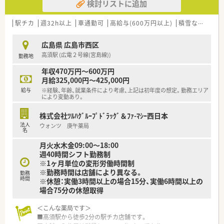
検討リストに追加
駅チカ
週32h以上
車通勤可
高給与(600万円以上)
積雪なし
生活
広島県 広島市西区
高須駅 (広電２号線(宮島線))
勤務地
年収470万円～600万円
月給325,000円～425,000円
給与
※経験、年齢、就業条件により考慮、上記は初年度の想定。勤務エリア
により変動あり。
株式会社ﾂﾙﾊｸﾞﾙｰﾌﾟﾄﾞﾗｯｸﾞ＆ﾌｧ-ﾏｼｰ西日本
法人
ウォンツ 庚午薬局
名
月火水木金09:00～18:00
週40時間シフト勤務制
※1ヶ月単位の変形労働時間制
※勤務時間は店舗により異なる。
勤務
時間
※休憩：実働3時間以上の場合15分、実働6時間以上の
場合75分の休憩取得
＜こんな薬局です＞
■高須駅から徒歩2分の駅チカ店舗です。