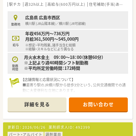
■他のスタッフと連携を取りながら、協調性を持って日々の業務
駅チカ
週32h以上
高給与(600万円以上)
住宅補助(手当)あり
積雪
や自己研鑽に前向きに取り組める方を歓迎いたします。
広島県 広島市西区
【法人特徴について】
横川駅 (JR山陽本線)／横川駅 (JR可部線)
勤務地
■広島県内と岡山県内において、中心部から郊外までグループ全
体で約20店舗を展開しているチェーン薬局です。
年収456万円～736万円
■保険調剤事業にとどまらず、一般薬や健康食品などの販売など
月給361,500円～545,000円
地域に根ざした幅広い事業を展開している企業です。
給与
※想定・平均残業、諸手当含む総額
■患者様の生活の質向上に寄与するため、食事や介護における提
※経験・スキルなどにより異なる
案なども積極的に行い地域医療に貢献しています。
月火水木金土 09：00～18：00（休憩60分）
※上記より週40時間シフト制勤務
勤務
※平均所定労働時間：172時間
時間
【店舗情報と応需状況について】
■最寄り駅のJR横川駅から徒歩3分という、公共交通機関での通
勤に大変便利な立地にあります。
■皮膚科60%、心療内科18%、施設在宅19%を中心に、1日平均
100枚の処方箋を応需しています。
詳細を見る
お問い合わせ
■薬剤師は4名、事務も4名が在籍しており、互いに協力しながら
業務に取り組む体制です。
【募集背景と求める人物像について】
更新日：
2026/06/26
薬剤師求人ID：
492399
■2026年度からの施設在宅の増加が決定しているため、将来を
見据えた体制強化の増員募集です。
パート・アルバイト
調剤薬局