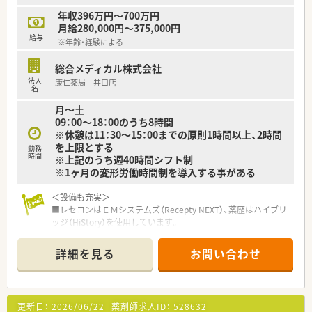
■患者様一人ひとりに寄り添い、QOL向上を目指す薬局運営を
＜こんな方にもオススメ＞
年収396万円～700万円
しています。
■糖尿病の処方箋の勉強がしたい方
月給280,000円～375,000円
■プライベートも大切にしながら働きたい方
給与
※年齢・経験による
等々…
総合メディカル株式会社
少しでも気になった方はお問い合わせくださいませ
法人
康仁薬局 井口店
名
月～土
09：00～18：00のうち8時間
※休憩は11：30～15：00までの原則1時間以上、2時間
を上限とする
勤務
時間
※上記のうち週40時間シフト制
※1ヶ月の変形労働時間制を導入する事がある
＜設備も充実＞
■レセコンはＥＭシステムズ（Recepty NEXT）、薬歴はハイブリ
ッジ（HiStory）を使用しています。
＜研修制度＞
詳細を見る
お問い合わせ
■社内の研修体制の充実！薬剤師としての主体性を重んじた各種
研修・活動の実施をしています。
■認定薬剤師取得（更新）に関しても会社側からの支援もござい
ます。また、学術大会参加等、希望があれば勉強できる環境が整
更新日：
2026/06/22
薬剤師求人ID：
528632
っています。