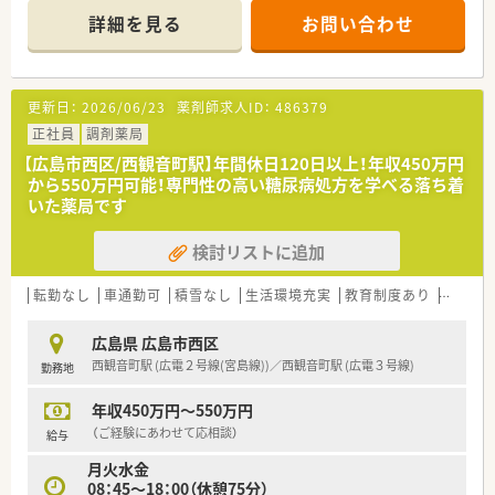
■ビルの1階部分に店舗を構えています。
詳細を見る
お問い合わせ
オレンジ色の屋根があり明るい印象です。
大通りから少し入っているところなので、
車通りも多すぎず落ち着いています。
■扶養内の勤務となります。
更新日：
2026/06/23
薬剤師求人ID：
486379
午前中のみのため、午後の予定も組み立てやすい
働き方が適います。
正社員
調剤薬局
■月曜日は予約診療・午前中に処方箋は集中し、
【広島市西区/西観音町駅】年間休日120日以上！年収450万円
午前7～8割・午後3～2割程度となっています。
から550万円可能！専門性の高い糖尿病処方を学べる落ち着
■処方箋内容は、新規患者様には14日、
いた薬局です
通常処方は30日、
遠方来院される方は60日～90日です。
検討リストに追加
＜業務内容＞
■外来対応がメインです。
転勤なし
車通勤可
積雪なし
生活環境充実
教育制度あり
大手チ
内科・糖尿病の処方箋を受けていますので、
長期処方が中心となり、一包化業務が多めです。
広島県 広島市西区
■在宅は対応しておりませんので、外来対応がメインです。
西観音町駅 (広電２号線(宮島線))／西観音町駅 (広電３号線)
勤務地
■門前クリニックは8：30～12：00となり、
8：30～9：00の間は処方箋が1枚程度、
年収450万円～550万円
12：00～12：30の間は薬歴入力をする時間となります。
（ご経験にあわせて応相談）
給与
＜研修制度＞
月火水金
■調剤経験２年未満もしくは調剤業務から
08：45～18：00（休憩75分）
１年以上離れていた方については、