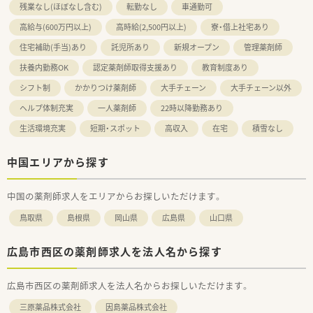
残業なし(ほぼなし含む)
転勤なし
車通勤可
高給与(600万円以上)
高時給(2,500円以上)
寮・借上社宅あり
住宅補助(手当)あり
託児所あり
新規オープン
管理薬剤師
扶養内勤務OK
認定薬剤師取得支援あり
教育制度あり
シフト制
かかりつけ薬剤師
大手チェーン
大手チェーン以外
ヘルプ体制充実
一人薬剤師
22時以降勤務あり
生活環境充実
短期・スポット
高収入
在宅
積雪なし
中国エリアから探す
中国の薬剤師求人をエリアからお探しいただけます。
鳥取県
島根県
岡山県
広島県
山口県
広島市西区の薬剤師求人を法人名から探す
広島市西区の薬剤師求人を法人名からお探しいただけます。
三原薬品株式会社
因島薬品株式会社