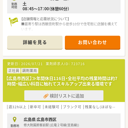
土
主な勤務薬局の典型的な処方や特に注意の必要な処方を
勤務
時間
08：45～17：00（休憩60分）
最低30症例学んだ後でなければ投薬は行わないようにしてい
ます。
【店舗情報と応需状況について】
■基礎的なこともでも漏れなく教われるように
■最寄り駅は西観音町駅から徒歩10分で住宅街に店舗を構えて
OJTチェックリストを用いて教育を行っております。
います。
■希望があればグループ内の他薬局へ出張し、
■休憩室は広く、門前の休憩時間は薬局は閉局されています。
その業務を１日体験する出張研修をおこなっています。
■主に内科、糖尿病内科の処方箋を応需しており、1日の応需枚
グループ内には内科、小児科、眼科、皮膚科、整形外科、精神科
詳細を見る
お問い合わせ
数は30枚から35枚です。門前医院様は予約診療にて対応をされ
等
ています。
多くのクリニックや総合病院の門前薬局があり、
■薬剤師は常勤2名と事務員2名体制で、協力しながら業務にあ
様々な処方や調剤の仕方が勉強できます。
たっています。
■ヒアリハットなど、社内共有など積極的に行い、
更新日：
2026/07/21
薬剤師求人ID：
723716
■管理薬剤師の方は20代女性の方です。
患者様に還元できるように努めている。
正社員
調剤薬局
【募集背景と求める人物像について】
<法人特徴>
【広島市西区】≫年間休日116日・全社平均の残業時間は約7
■常勤薬剤師が1名別店舗への配属となるための募集です。
■広島県に本社を構え、広島、岡山にて店舗展開しています。
時間・幅広い科目に触れてスキルアップ出来る環境です
■50代までの年齢で、業務に積極的に取り組める方を求めてい
岡山県には5店舗ございます。
ます。
■患者さまとの出逢いを大切にし、薬のことはもちろん
検討リストに追加
■糖尿病処方に関する知識を深めたい方も歓迎しています。
食事や介護においても提案、支援していくことでQOL（生活の
質）の向上に寄与し、
【法人特徴について】
週32h以上
患者さまお一人お一人に信頼される薬局を目指しています。
新卒可
未経験可
ブランク可
残業なし(ほぼなし含む)
■グループ法人を含めて広島県と岡山県に19店舗を展開するチ
■薬剤師の資質向上にも力を入れており、イントラネットを利用
ェーン薬局です。
し、
広島県 広島市西区
■ベテラン薬剤師が多く在籍しており、安定した運営を続けてい
社内での情報共有をされています。
修大附属鈴峯前駅 (広電２号線(宮島線))
勤務地
ます。