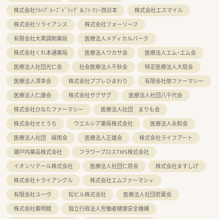
株式会社ﾂﾙﾊｸﾞﾙｰﾌﾟﾄﾞﾗｯｸﾞ＆ﾌｧ-ﾏｼｰ西日本
株式会社エスマイル
株式会社リライアンス
株式会社フォーリーフ
有限会社大黒調剤薬局
医療法人メディカルパーク
株式会社くれ本通薬局
医療法人ワカサ会
医療法人エム・エム会
医療法人社団光仁会
社会医療法人千秋会
特定医療法人大慈会
医療法人清幸会
株式会社ププレひまわり
有限会社朋ファーマシー
医療法人仁康会
株式会社ザグザグ
医療法人社団八千代会
株式会社ひなたファーマシー
医療法人社団 まりも会
株式会社せとうち
ウエルシア薬局株式会社
医療法人永和会
医療法人社団 緑雨会
医療法人正雄会
株式会社ライフアート
瀬戸内薬品株式会社
フラワーブロスTMS株式会社
イオンリテール株式会社
医療法人社団仁慈会
株式会社ますしげ
株式会社トライアングル
株式会社エムファーマシィ
有限会社ユーヴ
松ビル株式会社
医療法人社団若葉会
株式会社薬明館
独立行政法人労働者健康安全機構