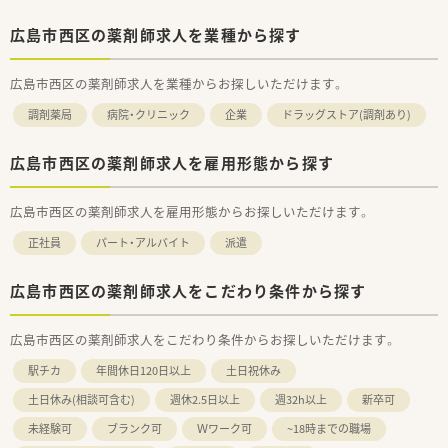
など、少しでも気になる方はお問い合わせください！
【職場環境と雰囲気】
広島市西区の薬剤師求人を業種から探す
■30代から40代の女性薬剤師が中心となって活躍しており、ベ
テラン層も多いため相談しやすい雰囲気です。
■従業員の誕生日には花束を贈呈する温かい文化があり、スタッ
広島市西区の薬剤師求人を業種からお探しいただけます。
フ一人ひとりを大切にする社風が自慢です。
■店舗と同じ建物の2階に休憩室を完備しており、お昼休みもし
調剤薬局
病院・クリニック
企業
ドラッグストア(調剤あり)
っかりと体を休めることができる環境です。
広島市西区の薬剤師求人を雇用形態から探す
広島市西区の薬剤師求人を雇用形態からお探しいただけます。
正社員
パート・アルバイト
派遣
広島市西区の薬剤師求人をこだわり条件から探す
広島市西区の薬剤師求人をこだわり条件からお探しいただけます。
駅チカ
年間休日120日以上
土日祝休み
土日休み(相談可含む)
週休2.5日以上
週32h以上
新卒可
未経験可
ブランク可
Ｗワーク可
~18時までの職場