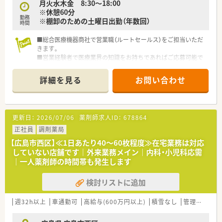
月火水木金 8:30～18:00
＜法人特徴＞
※休憩60分
■ツルハグループとして中国地方で業界最大規模の
勤務
※棚卸のための土曜日出勤（年数回）
ドラッグストア・調剤薬局を運営する企業です。
時間
ドラッグストアとして売上・利益・店舗数共に業界トップクラ
スです。
■総合医療機器商社で営業職（ルートセールス）をご担当いただ
■年間で10店舗以上の新規出店を継続しており、
きます。
新卒採用に関しても中国地方で最も入社人数が多い法人で
■営業経験者で医療業界の知識をお持ちであればご応募可能で
す。
す！
薬剤師の平均年齢は33歳です。
詳細を見る
お問い合わせ
■調剤薬局部門で採用された薬剤師の業務は
・・・会社について・・・
調剤業務（調剤・投薬・監査・在宅）がメインとなり、
■昭和25年設立の歴史ある企業さまです。
レジ打ちなどはございません。
■お客様のニーズに対応する総合医療機器商社としてサービス
OTCについての知識も深まるためこれから必要な「マルチの
のあり方を常に見直し、
更新日：
2026/07/06
薬剤師求人ID：
678864
力」が身につきます。
良きパートナーとして「付加価値」を提供できる企業を目指しま
■セルフメディケーションの支援として、医療・保険・福祉・マタ
す。
正社員
調剤薬局
ニティ等、
■「常に信義を重んじる」「感謝の心で社会に奉仕する」という姿
【広島市西区】≪1日あたり40～60枚程度≫在宅業務は対応
様々なテーマで健康セミナーを年間130回以上開催していま
勢を
していない店舗です｜外来業務メイン｜内科・小児科応需
す。
一貫して持ち続けることが厚い信頼につながると考えていま
｜一人薬剤師の時間帯も発生します
■医療事務との業務分担を行い、薬剤師の業務負担軽減を行って
す。
います。
■常に真心と礼儀を忘れず高い向上心とチャレンジ精神をもっ
■近隣に店舗数が多く、フォロー体制も整っています。
検討リストに追加
て、医療の未来を切り拓き社会に貢献できる企業です。
■働き方改革に沿って、有給休暇消化が促進されています。
■医療行政が取り組む「地域包括ケアシステム」などの医療制度
■残業については「サービス残業」はございません。
が大きく変化する中で、
週32h以上
車通勤可
高給与(600万円以上)
積雪なし
管理薬剤師
各店舗基本的に残業は少ないため、調剤併設店でも18時半～
お客様に寄り添ったソリューションを提供し続けています。
19時までに
■社員一人ひとりが医療機器サービスのプロとしての知識と自