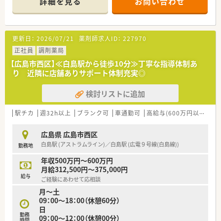
詳細を見る
お問い合わせ
■地域のクリニックと連携しており、耳鼻科メインの処方箋応需
状況であることが特徴で、多岐にわたる経験が積めます。
【募集背景と求める人物像について】
更新日：
2026/07/21
薬剤師求人ID：
227970
■体制強化のため午後から勤務可能なパート薬剤師を急募して
おり、週2日から3日のシフト制で無理なく働ける環境です。
正社員
調剤薬局
■専門的なスキルよりもお人柄を重視した採用を行っており、周
【広島市西区】≪白島駅から徒歩10分≫丁寧な指導体制あ
囲のスタッフと円滑に連携できる方を求めています。
り 近隣に店舗ありサポート体制充実◎
■他店舗への応援勤務に柔軟に対応いただけるフットワークの
軽い方は、特に積極的に採用させていただく方針です。
検討リストに追加
【法人特徴について】
■広島エリアで4店舗を展開し、社長は薬剤師とケアマネ資格を
駅チカ
週32h以上
ブランク可
車通勤可
高給与(600万円以上)
積
併せ持つため介護分野にも強い視点を持つ法人です。
■育児介護休業規定や退職金制度などの福利厚生が整備されて
広島県 広島市西区
おり、長く安定して働ける体制がしっかり整っています。
白島駅 (アストラムライン)／白島駅 (広電９号線(白島線))
勤務地
■調剤事業のほかにドクターの開業支援や老人ホームの紹介事
業も手掛けており、多角的に地域医療を支えています。
年収500万円～600万円
月給312,500円～375,000円
【求人情報について】
給与
ご経験にあわせて応相談
■平日の午後は時給2,000円から2,400円、土曜日は時給2,500円
月～土
という高待遇で、経験に応じて相談も可能です。
09：00～18：00（休憩60分）
■1日4時間からの短時間勤務が可能で、Wワークを希望される
日
方やプライベートを優先したい方にも適した求人です。
勤務
09：00～12：00（休憩00分）
■有給休暇取得率が平均88％と非常に高く、法令通りの付与に
時間