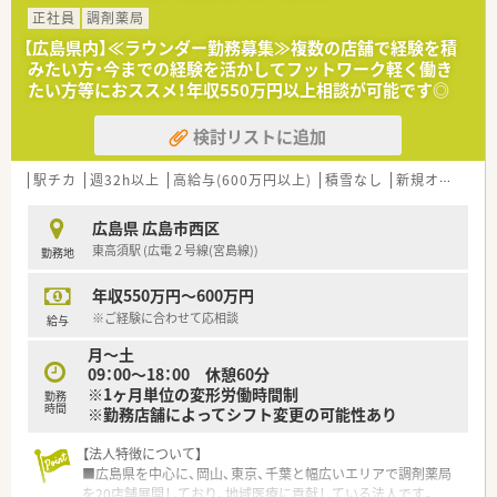
正社員
調剤薬局
＜法人特徴＞
【広島県内】≪ラウンダー勤務募集≫複数の店舗で経験を積
■広島県を中心に医療モール型の薬局を60店舗以上運営してい
みたい方・今までの経験を活かしてフットワーク軽く働き
る企業です。
たい方等におススメ！年収550万円以上相談が可能です◎
■生活に必要な施設と道路などの交通網がインフラとしてコン
パクトに結びついていく街づくりを目指して薬局出店を行って
検討リストに追加
います。
■大型医療モールは介護・福祉との連携の拠点として街づくりに
ますます重要な役割を担っていくと考え、運営しています。
駅チカ
週32h以上
高給与(600万円以上)
積雪なし
新規オープン
■店舗拡大に関してはM&Aではなく、クリニック開業支援をベ
ースに年間1～3店舗の新規出店を行っています。
広島県 広島市西区
■「人」に寄り添える薬剤師として、「かかりつけ薬剤師」の充実
東高須駅 (広電２号線(宮島線))
勤務地
に積極的に取り組んでいます。
患者様が複数の医療機関をご利用の場合、ひとりの薬剤師が、服
年収550万円～600万円
用記録・アレルギー等を一元管理する事で
お薬の重複投与や相互作用による副作用を防止し、患者様が安心
※ご経験に合わせて応相談
給与
してお薬を服用できるように取り組みます。
月～土
そのため、風邪薬などの一般用医薬品（OTC医薬品）や健康食品と
09：00～18：00 休憩60分
の飲み合わせも相談できる環境作りを大切にしています。
※1ヶ月単位の変形労働時間制
■在宅医療に関しても積極的に取り組みをしている法人です。
勤務
時間
※勤務店舗によってシフト変更の可能性あり
法人全体で年間1万件以上の実績がございます。
■年間休日は116日となります。有給消化率に関しても年間平均
【法人特徴について】
8～9日取得できている現状がございますので仕事とプライベー
■広島県を中心に、岡山、東京、千葉と幅広いエリアで調剤薬局
トにメリハリをつけて勤務可能です。
を20店舗展開しており、地域医療に貢献している法人です。
■福利厚生も充実しており、産休・育休制度、時短制度も取り入