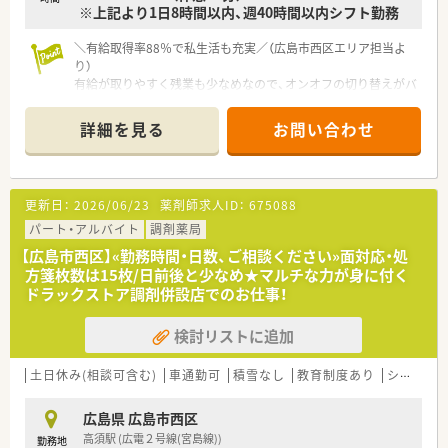
※上記より1日8時間以内、週40時間以内シフト勤務
加えて休みを取りやすい風通しの良い職場環境です。
＼有給取得率88％で私生活も充実／（広島市西区エリア担当よ
り）
有給が取りやすく残業も少なめなので、オンオフの切り替えがバ
ッチリできます。近隣店舗との連携も強く、急なお休みにも柔軟
に対応できる安心のサポート体制が自慢です。
詳細を見る
お問い合わせ
【店舗情報と応需状況について】
■白島駅から徒歩9分の場所に位置し、近隣クリニックの処方箋
を中心に受け付けている地域密着型の薬局です。
更新日：
2026/06/23
薬剤師求人ID：
675088
■耳鼻咽喉科をメインに応需しており、繁忙期には月に約2900
枚もの処方箋に対応する活気ある職場です。
パート・アルバイト
調剤薬局
■施設2件100名分や居宅の在宅業務にも注力しており、幅広い
【広島市西区】«勤務時間・日数、ご相談ください»面対応・処
薬剤師スキルを磨くことが可能な環境です。
方箋枚数は15枚/日前後と少なめ★マルチな力が身に付く
ドラックストア調剤併設店でのお仕事！
【募集背景と求める人物像について】
■組織のさらなる活性化と体制強化を目的として、人柄を重視し
検討リストに追加
た正社員薬剤師の増員募集を行っています。
■経験の有無よりも意欲や協調性を大切にしており、周囲と協力
しながら成長したい方を歓迎しています。
土日休み(相談可含む)
車通勤可
積雪なし
教育制度あり
シフト制
■店舗間が近いため相互の応援体制が整っており、欠員時も安心
して業務に取り組める募集フェーズです。
広島県 広島市西区
高須駅 (広電２号線(宮島線))
勤務地
【法人特徴について】