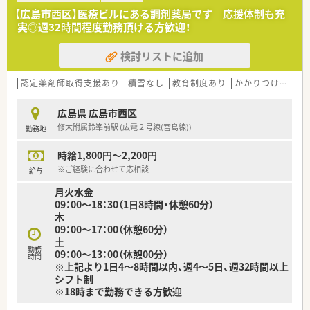
■周囲のスタッフと協力しながら、真面目に業務へ取り組める方
【広島市西区】医療ビルにある調剤薬局です 応援体制も充
を歓迎しております。
実◎週32時間程度勤務頂ける方歓迎！
■患者様やドクターの要望に耳を傾け、柔軟な対応を心がけてい
ただける方を希望します。
検討リストに追加
【勤務実態について】
■残業はほとんど発生しないため、終業後はプライベートの時間
認定薬剤師取得支援あり
積雪なし
教育制度あり
かかりつけ薬剤師
を大切にしていただけます。
■土曜は午前のみの勤務で、日曜と祝日は完全にお休みとなり、
広島県 広島市西区
週末はゆっくり過ごせます。
修大附属鈴峯前駅 (広電２号線(宮島線))
勤務地
■夏季休暇や年末年始休暇も整備されており、オンとオフのメリ
ハリをつけて働ける環境です。
時給1,800円～2,200円
【職場環境と雰囲気】
※ご経験に合わせて応相談
給与
■地域の患者様との距離が近く、一人ひとりとじっくり向き合え
月火水金
るアットホームな職場です。
09：00～18：30（1日8時間・休憩60分）
■個人の自主性を重んじる風土があり、勉強会などへの参加を強
木
制されることはありません。
09：00～17：00（休憩60分）
■本人の希望がない限り強制的な店舗異動はないため、腰を据え
土
て長く働ける環境です。
勤務
09：00～13：00（休憩00分）
時間
※上記より1日4～8時間以内、週4～5日、週32時間以上
シフト制
※18時まで勤務できる方歓迎