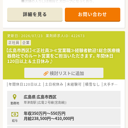
■店舗の入り口は階段とスロープになっており、
どなたでも入りやすい店舗となっています。
■店内は青色と白色を基調としたデザインです。
詳細を見る
お問い合わせ
■待合スペースには背もたれ付きのソファもあり、
体調がすぐれないお客様にもゆっくりお待ち頂けます。
■1,000品目以上を備えています。
漢方製剤も多数取り揃えております。
更新日：
2026/07/23
薬剤師求人ID：
422673
※配属店舗は面接次第で最終決定となります。
通勤圏内にて当店舗以外での配属となる場合がございます。
正社員
企業
【広島市西区】≪正社員≫≪営業職≫経験者歓迎！総合医療機
＜設備も充実＞
器商社でのルート営業をご担当いただきます。年間休日
■監査システムなどの調剤設備も導入しており、
120日以上＆土日休み♪
リスクマネジメントも徹底しています。
機械化を進める事により、効率よいお仕事が可能となります。
検討リストに追加
＜業務内容＞
■皮膚科の処方箋を主に応需しています。
年間休日120日以上
土日祝休み
未経験可
積雪なし
大手チェーン以外
駅チカという事もあり広域からの処方もございます。
■薬剤師1名在籍。お1人でのご勤務となります。
広島県 広島市西区
草津南駅 (広電２号線(宮島線))
勤務地
＜研修制度＞
■充実した研修フォロー体制も好評です。
年収350万円～550万円
e-ラーニングの補助制度もあり資格取得に関しても
月給238,500円～410,000円
会社からのバックアップがございます。
給与