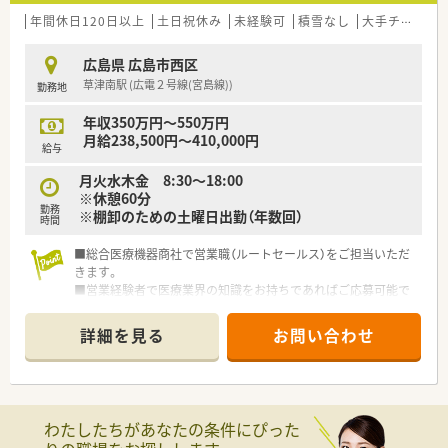
年間休日120日以上
土日祝休み
未経験可
積雪なし
大手チェーン以外
広島県 広島市西区
草津南駅 (広電２号線(宮島線))
勤務地
年収350万円～550万円
月給238,500円～410,000円
給与
月火水木金 8:30～18:00
※休憩60分
勤務
※棚卸のための土曜日出勤（年数回）
時間
■総合医療機器商社で営業職（ルートセールス）をご担当いただ
きます。
■営業経験者で医療業界の知識をお持ちであればご応募可能で
す！
詳細を見る
お問い合わせ
・・・会社について・・・
■昭和25年設立の歴史ある企業さまです。
■お客様のニーズに対応する総合医療機器商社としてサービス
のあり方を常に見直し、
良きパートナーとして「付加価値」を提供できる企業を目指しま
わたしたちがあなたの条件にぴった
す。