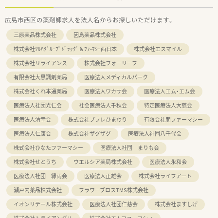
広島市西区の薬剤師求人を法人名からお探しいただけます。
三原薬品株式会社
因島薬品株式会社
株式会社ﾂﾙﾊｸﾞﾙｰﾌﾟﾄﾞﾗｯｸﾞ＆ﾌｧ-ﾏｼｰ西日本
株式会社エスマイル
株式会社リライアンス
株式会社フォーリーフ
有限会社大黒調剤薬局
医療法人メディカルパーク
株式会社くれ本通薬局
医療法人ワカサ会
医療法人エム・エム会
医療法人社団光仁会
社会医療法人千秋会
特定医療法人大慈会
医療法人清幸会
株式会社ププレひまわり
有限会社朋ファーマシー
医療法人仁康会
株式会社ザグザグ
医療法人社団八千代会
株式会社ひなたファーマシー
医療法人社団 まりも会
株式会社せとうち
ウエルシア薬局株式会社
医療法人永和会
医療法人社団 緑雨会
医療法人正雄会
株式会社ライフアート
瀬戸内薬品株式会社
フラワーブロスTMS株式会社
イオンリテール株式会社
医療法人社団仁慈会
株式会社ますしげ