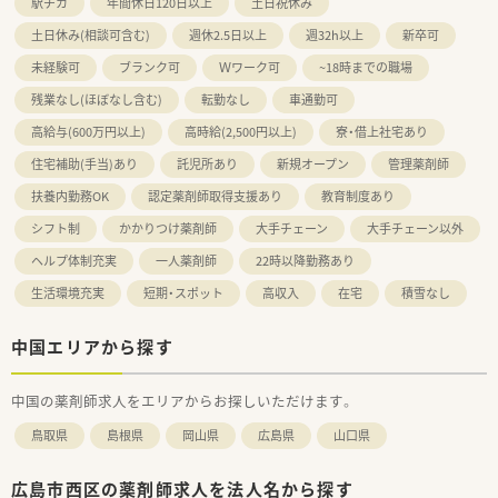
駅チカ
年間休日120日以上
土日祝休み
土日休み(相談可含む)
週休2.5日以上
週32h以上
新卒可
未経験可
ブランク可
Ｗワーク可
~18時までの職場
残業なし(ほぼなし含む)
転勤なし
車通勤可
高給与(600万円以上)
高時給(2,500円以上)
寮・借上社宅あり
住宅補助(手当)あり
託児所あり
新規オープン
管理薬剤師
扶養内勤務OK
認定薬剤師取得支援あり
教育制度あり
シフト制
かかりつけ薬剤師
大手チェーン
大手チェーン以外
ヘルプ体制充実
一人薬剤師
22時以降勤務あり
生活環境充実
短期・スポット
高収入
在宅
積雪なし
中国エリアから探す
中国の薬剤師求人をエリアからお探しいただけます。
鳥取県
島根県
岡山県
広島県
山口県
広島市西区の薬剤師求人を法人名から探す