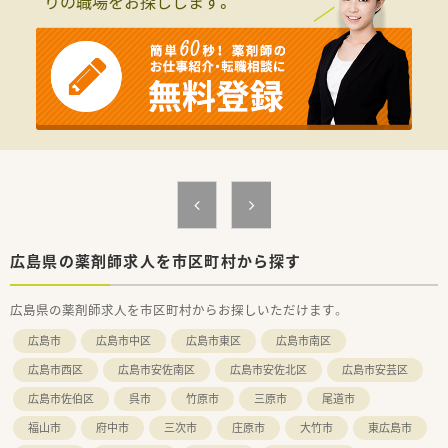
りの職場をお探しします。
■「常に信義を重んじる」「感謝の心で社会に奉仕する」という姿
勢を
一貫して持ち続けることが厚い信頼につながると考えていま
す。
■常に真心と礼儀を忘れず高い向上心とチャレンジ精神をもっ
て、医療の未来を切り拓き社会に貢献できる企業です。
■医療行政が取り組む「地域包括ケアシステム」などの医療制度
が大きく変化する中で、
お客様に寄り添ったソリューションを提供し続けています。
■社員一人ひとりが医療機器サービスのプロとしての知識と自
覚を持ち、
万全の管理体制のもと医療の最前線を捉えた事業を展開してい
ます。
・・・こんな方を求めています・・・
広島県の薬剤師求人を市区町村から探す
■医療機器営業の経験をお持ちの方
■何らかの営業経験をお持ちで医療業界の知識をお持ちの方
広島県の薬剤師求人を市区町村からお探しいただけます。
広島市
広島市中区
広島市東区
広島市南区
広島市西区
広島市安佐南区
広島市安佐北区
広島市安芸区
広島市佐伯区
呉市
竹原市
三原市
尾道市
福山市
府中市
三次市
庄原市
大竹市
東広島市