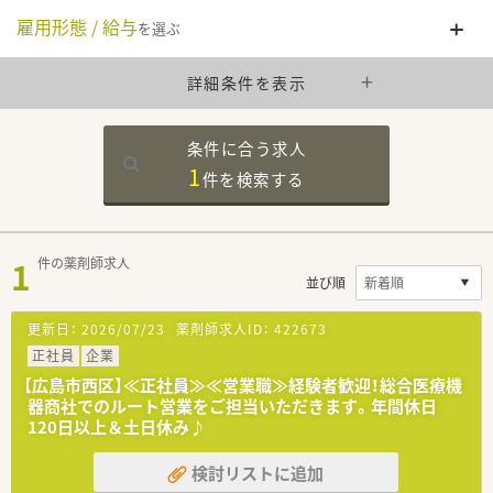
雇用形態 / 給与
を選ぶ
詳細条件を表示
条件に合う求人
1
件を
検索する
1
件の薬剤師求人
並び順
更新日：
2026/07/23
薬剤師求人ID：
422673
正社員
企業
【広島市西区】≪正社員≫≪営業職≫経験者歓迎！総合医療機
器商社でのルート営業をご担当いただきます。年間休日
120日以上＆土日休み♪
検討リストに追加