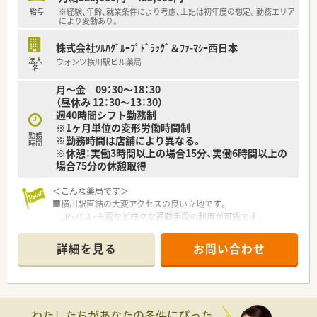
■ドラッグストア併設店舗ですが、
給与
※経験、年齢、就業条件により考慮、上記は初年度の想定。勤務エリア
調剤薬局業務専任でご勤務頂きます。
により変動あり。
＜研修制度＞
株式会社ﾂﾙﾊｸﾞﾙｰﾌﾟﾄﾞﾗｯｸﾞ＆ﾌｧ-ﾏｼｰ西日本
■充実した研修フォロー体制も好評です。
法人
ウォンツ横川駅ビル薬局
e-ラーニングの補助制度もあり資格取得に関しても
名
会社からのバックアップがございます。
月～金 09：30～18：30
（昼休み 12：30～13：30）
＜法人特徴＞
週40時間シフト勤務制
■ツルハグループとして中国地方で業界最大規模の
※1ヶ月単位の変形労働時間制
ドラッグストア・調剤薬局を運営する企業です。
勤務
※勤務時間は店舗により異なる。
時間
ドラッグストアとして売上・利益・店舗数共に業界トップクラ
※休憩：実働3時間以上の場合15分、実働6時間以上の
スです。
場合75分の休憩取得
■年間で10店舗以上の新規出店を継続しており、
新卒採用に関しても中国地方で最も入社人数が多い法人で
＜こんな薬局です＞
す。
■横川駅直結の大変アクセスの良い立地です。
薬剤師の平均年齢は33歳です。
JR・バス・市電など様々な通勤手段の利用が可能です。
■調剤薬局部門で採用された薬剤師の業務は
■飲食店やスーパー、コンビニなども横川駅内・駅周辺に複数近
調剤業務（調剤・投薬・監査・在宅）がメインとなり、
くにございますので
レジ打ちなどはございません。
詳細を見る
お問い合わせ
お仕事終わりのお食事、お買い物にも困りません。
OTCについての知識も深まるためこれから必要な「マルチの
■ドラッグストア併設店舗となります。調剤薬局専用の入り口
力」が身につきます。
もございます。
■セルフメディケーションの支援として、医療・保険・福祉・マタ
■待合スペースには背もたれ付きのソファもあり、
ニティ等、
体調がすぐれないお客様にもゆっくりお待ち頂けます。
様々なテーマで健康セミナーを年間130回以上開催していま
わたしたちがあなたの条件にぴった