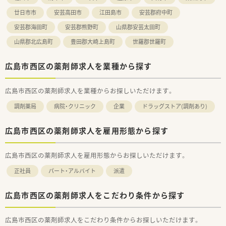
ドラッグストアとして売上・利益・店舗数共に業界トップクラ
スです。
廿日市市
安芸高田市
江田島市
安芸郡府中町
■年間で10店舗以上の新規出店を継続しており、
安芸郡海田町
安芸郡熊野町
山県郡安芸太田町
新卒採用に関しても中国地方で最も入社人数が多い法人で
す。
山県郡北広島町
豊田郡大崎上島町
世羅郡世羅町
薬剤師の平均年齢は33歳です。
■調剤薬局部門で採用された薬剤師の業務は
広島市西区の薬剤師求人を業種から探す
調剤業務（調剤・投薬・監査・在宅）がメインとなり、
レジ打ちなどはございません。
OTCについての知識も深まるためこれから必要な「マルチの
広島市西区の薬剤師求人を業種からお探しいただけます。
力」が身につきます。
■セルフメディケーションの支援として、医療・保険・福祉・マタ
調剤薬局
病院・クリニック
企業
ドラッグストア(調剤あり)
ニティ等、
様々なテーマで健康セミナーを年間130回以上開催していま
す。
広島市西区の薬剤師求人を雇用形態から探す
■医療事務との業務分担を行い、薬剤師の業務負担軽減を行って
います。
広島市西区の薬剤師求人を雇用形態からお探しいただけます。
■近隣に店舗数が多く、フォロー体制も整っています。
■働き方改革に沿って、有給休暇消化が促進されています。
正社員
パート・アルバイト
派遣
■残業については「サービス残業」はございません。
各店舗基本的に残業は少ないため、調剤併設店でも18時半～
19時までに
広島市西区の薬剤師求人をこだわり条件から探す
は帰宅できる店舗がほとんどです。
※繁忙期等は科目によって残業が発生してしまう可能性はご
広島市西区の薬剤師求人をこだわり条件からお探しいただけます。
ざいます。