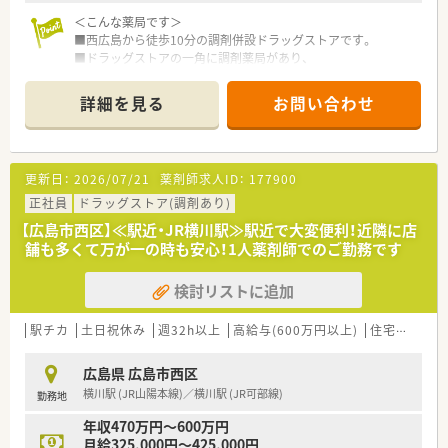
＜こんな薬局です＞
■西広島から徒歩10分の調剤併設ドラッグストアです。
■ドラッグストアの一角に調剤薬局があり、
自動ドアで区切られています。
■木目調の落ち着いた雰囲気の
詳細を見る
お問い合わせ
受付カウンターがございます。
■綺麗に整頓されている調剤室です。
■漢方製剤の取り扱いもございます。
※配属店舗は面接次第で最終決定となります。
更新日：
2026/07/21
薬剤師求人ID：
177900
通勤圏内にて当店舗以外での配属となる場合がございます。
正社員
ドラッグストア(調剤あり)
＜設備も充実＞
【広島市西区】≪駅近・JR横川駅≫駅近で大変便利！近隣に店
■電子薬歴・分包機（円盤）も完備しております。
舗も多くて万が一の時も安心！1人薬剤師でのご勤務です
■監査システムなどの調剤設備も導入しており、
リスクマネジメントも徹底しています。
検討リストに追加
機械化を進める事により、効率よいお仕事が可能となります。
＜業務内容＞
駅チカ
土日祝休み
週32h以上
高給与(600万円以上)
住宅補助(手当)あり
■婦人科の処方箋を応需しています。
ドラッグストア併設店という事もあり、
広島県 広島市西区
お買い物に来た方が処方箋を持ってくる事もありますので、
横川駅 (JR山陽本線)／横川駅 (JR可部線)
勤務地
広域からの処方箋にも対応しています。
■1日の処方箋枚数は40枚程度で、
年収470万円～600万円
薬剤師2名体制となっています。
月給325,000円～425,000円