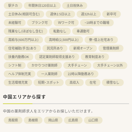
駅チカ
年間休日120日以上
土日祝休み
＜こんな方にもオススメ＞
■調剤の経験を積みつつ、OTCも学べる環境に身を置きたい方
土日休み(相談可含む)
週休2.5日以上
週32h以上
新卒可
■患者様に丁寧に投薬、服薬指導を行いたい方
未経験可
ブランク可
Ｗワーク可
~18時までの職場
■若い世代が毎年入る環境で、自身もスキルアップしたい方
等々…
残業なし(ほぼなし含む)
転勤なし
車通勤可
少しでも気になった方はお問い合わせくださいませ
高給与(600万円以上)
高時給(2,500円以上)
寮・借上社宅あり
住宅補助(手当)あり
託児所あり
新規オープン
管理薬剤師
扶養内勤務OK
認定薬剤師取得支援あり
教育制度あり
シフト制
かかりつけ薬剤師
大手チェーン
大手チェーン以外
ヘルプ体制充実
一人薬剤師
22時以降勤務あり
生活環境充実
短期・スポット
高収入
在宅
積雪なし
中国エリアから探す
中国の薬剤師求人をエリアからお探しいただけます。
鳥取県
島根県
岡山県
広島県
山口県