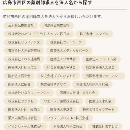
広島市西区の薬剤師求人を法人名から探す
広島市西区の薬剤師求人を法人名からお探しいただけます。
三原薬品株式会社
因島薬品株式会社
株式会社ﾂﾙﾊｸﾞﾙｰﾌﾟﾄﾞﾗｯｸﾞ＆ﾌｧ-ﾏｼｰ西日本
株式会社エスマイル
株式会社リライアンス
株式会社フォーリーフ
有限会社大黒調剤薬局
医療法人メディカルパーク
株式会社くれ本通薬局
医療法人ワカサ会
医療法人エム・エム会
医療法人社団光仁会
社会医療法人千秋会
特定医療法人大慈会
医療法人清幸会
株式会社ププレひまわり
有限会社朋ファーマシー
医療法人仁康会
株式会社ザグザグ
医療法人社団八千代会
株式会社ひなたファーマシー
医療法人社団 まりも会
株式会社せとうち
ウエルシア薬局株式会社
医療法人永和会
医療法人社団 緑雨会
医療法人正雄会
株式会社ライフアート
瀬戸内薬品株式会社
フラワーブロスTMS株式会社
イオンリテール株式会社
医療法人社団仁慈会
株式会社ますしげ