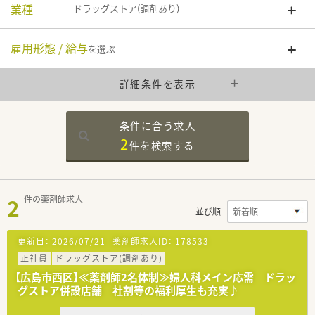
業種
ドラッグストア(調剤あり)
雇用形態 / 給与
を選ぶ
詳細条件を表示
条件に合う求人
2
件を
検索する
2
件の薬剤師求人
並び順
更新日：
2026/07/21
薬剤師求人ID：
178533
正社員
ドラッグストア(調剤あり)
【広島市西区】≪薬剤師2名体制≫婦人科メイン応需 ドラッ
グストア併設店舗 社割等の福利厚生も充実♪