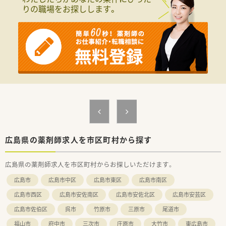
■投薬口は1カ所、立ち投薬となります。
す。
りの職場をお探しします。
※配属店舗は面接次第で最終決定となります。
■医療事務との業務分担を行い、薬剤師の業務負担軽減を行って
通勤圏内にて当店舗以外での配属となる場合がございます。
います。
■近隣に店舗数が多く、フォロー体制も整っています。
＜設備も充実＞
■働き方改革に沿って、有給休暇消化が促進されています。
■電子薬歴・散剤自動分包機（Vマス）も完備しております。
■残業については「サービス残業」はございません。
■監査システムなどの調剤設備も導入しており、
各店舗基本的に残業は少ないため、調剤併設店でも18時半～
リスクマネジメントも徹底しています。
19時までに
機械化を進める事により、効率よいお仕事が可能となります。
は帰宅できる店舗がほとんどです。
※繁忙期等は科目によって残業が発生してしまう可能性はご
＜業務内容＞
ざいます。
■周辺医療機関の処方箋を応需しています。
■1日の処方箋枚数は15枚前後です。
＜こんな方にもオススメ＞
■薬剤師1名在籍。お1人でのご勤務となります。
■プライベートとのメリハリを付けて働きたい方
■ドラッグストア併設店舗ですが、調剤薬局業務専任でご勤務頂
■社割等の福利厚生が充実している先で働きたい方
きます。
広島県の薬剤師求人を市区町村から探す
等々…
＜研修制度＞
少しでも気になった方はお問い合わせくださいませ
広島県の薬剤師求人を市区町村からお探しいただけます。
■充実した研修フォロー体制も好評です。
e-ラーニングの補助制度もあり資格取得に関しても
広島市
広島市中区
広島市東区
広島市南区
会社からのバックアップがございます。
広島市西区
広島市安佐南区
広島市安佐北区
広島市安芸区
＜法人特徴＞
広島市佐伯区
呉市
竹原市
三原市
尾道市
■ツルハグループとして中国地方で業界最大規模の
ドラッグストア・調剤薬局を運営する企業です。
福山市
府中市
三次市
庄原市
大竹市
東広島市