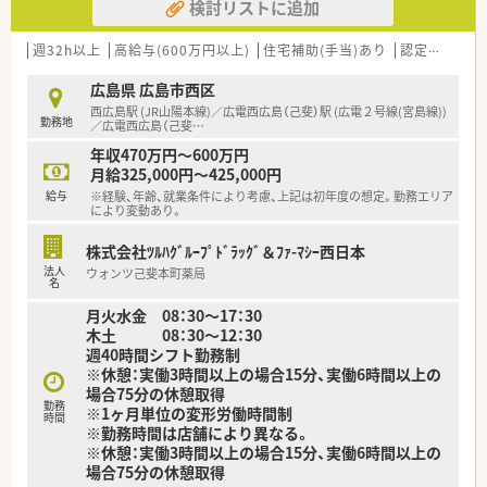
検討リストに追加
週32h以上
高給与(600万円以上)
住宅補助(手当)あり
認定薬剤師取得支援あり
広島県 広島市西区
西広島駅 (JR山陽本線)／広電西広島（己斐）駅 (広電２号線(宮島線))
勤務地
／広電西広島（己斐
…
年収470万円～600万円
月給325,000円～425,000円
給与
※経験、年齢、就業条件により考慮、上記は初年度の想定。勤務エリア
により変動あり。
株式会社ﾂﾙﾊｸﾞﾙｰﾌﾟﾄﾞﾗｯｸﾞ＆ﾌｧ-ﾏｼｰ西日本
法人
ウォンツ己斐本町薬局
名
月火水金 08：30～17：30
木土 08：30～12：30
週40時間シフト勤務制
※休憩：実働3時間以上の場合15分、実働6時間以上の
場合75分の休憩取得
勤務
※1ヶ月単位の変形労働時間制
時間
※勤務時間は店舗により異なる。
※休憩：実働3時間以上の場合15分、実働6時間以上の
場合75分の休憩取得