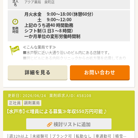
法人
アクア薬局 泉町店
名
月火水金 9:00〜18:00（休憩60分）
土 9:00〜12:00
上記のうち週40 時間勤務
勤務
シフト制（1 日3 〜8 時間）
時間
一か月単位の変形労働時間制
≪こんな薬局です≫
■水戸駅に近い大通り沿いのビル内にある店舗です。
■同じビルにある内科クリニックからの処方箋を応需しており
処方箋枚数は約30枚/、常時薬剤師1~2名体制の店舗です
■クリニックとの関係も良好、スムーズに業務ができる環境で
詳細を見る
お問い合わせ
す。
■定着率がとてもよく、10年以上勤続している方も多数いらっ
しゃいます！
更新日：
2026/06/24
薬剤師求人ID：
458108
≪こんな方歓迎♪≫
■協調性を重視の薬局
正社員
調剤薬局
周囲と協力し合えるコミュニケーションを大切にできる方
【水戸市】≪増員による募集≫年収550万円可能♪
■水戸市・ひたちなか市中心で展開している為
このエリアで長く腰を据えて働きたい方
検討リストに追加
≪企業特徴≫
■茨城県に20店舗弱している地域密着型の調剤薬局です。
週32h以上
未経験可
ブランク可
転勤なし
車通勤可
積雪なし