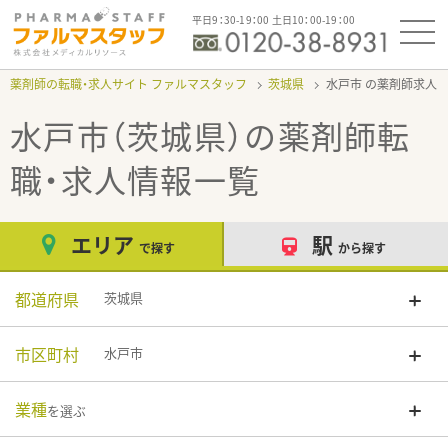
平日9：30-19：00 土日10：00-19：00
薬剤師の転職・求人サイト ファルマスタッフ
茨城県
水戸市
水戸市（茨城県）
の薬剤師転
職・求人情報一覧
エリア
駅
で探す
から探す
都道府県
茨城県
市区町村
水戸市
業種
を選ぶ