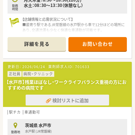
間を有効に活用しながら無理なく働ける風通しの良い職場で
水土：08：30～13：30（休憩なし）
勤務
す。
時間
【このような方が活躍中】
【店舗情報と応需状況について】
■これまでの調剤経験を存分に活かしながら、地域医療に貢献し
■最寄り駅であるJR常磐線の水戸駅から車で12分ほどの場所に
たいという強い思いを持ったスタッフが多数活躍しています。
あり、交通渋滞も少なく快適な車通勤が可能です。
■子育てや家事などのプライベートと両立させながら、限られた
■応需科目は主に内科で、1日の処方箋枚数は平均45枚程度のた
時間を有効に使って効率よく業務に取り組む方が多いです。
め、落ち着いて業務に取り組める環境です。
詳細を見る
お問い合わせ
■複数の診療科目にまたがる処方箋に対応するため、常に新しい
■薬剤師は常勤2名とパート1名の体制で、常に複数名で対応す
知識を吸収しようとする向上心あふれる方が活躍しています。
るため、一人あたりの業務負担も大きくありません。
ぜひともお問合せお待ちしております。
【募集背景と求める人物像について】
更新日：
2026/06/24
薬剤師求人ID：
701633
■今回は、退職に伴う欠員補充が目的の募集となり、即戦力とし
てだけではなく、これから成長したい方も歓迎します。
正社員
病院・クリニック
■調剤業務が未経験の方や、業務から離れてブランクがある方で
【水戸市】残業ほぼなし・ワークライフバランス重視の方にお
も、安心してキャリアをスタートできる環境です。
すすめの病院です
■面対応で多様な処方に触れられるため、薬剤師としての対応力
やスキルを幅広く身につけたい方に最適です。
検討リストに追加
【想定されるキャリアイメージ】
■面対応で幅広い処方箋に触れる機会が多いため、多様な症例に
駅チカ
車通勤可
対する知識と実践的なスキルが身につきます。
■地域に根差した薬局として、患者様との信頼関係を築きなが
茨城県 水戸市
ら、かかりつけ薬剤師としての専門性を高められます。
水戸駅 (JR常磐線)
勤務地
■充実したヘルプ体制と休暇制度により、仕事と家庭を両立させ