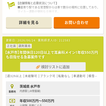
【店舗情報と応需状況について】
■最寄り駅である常澄駅からは車で数分の場所に位置しており、
マイカー通勤が便利な立地です。
■門前のクリニックより、内科や小児科、皮膚科、整形外科など
幅広い科目の処方箋を応需しています。
詳細を見る
お問い合わせ
■1日の処方箋枚数は約70枚から150枚で、薬剤師は正社員とパ
ートを含め常時3名から5名体制です。
【法人特徴について】
更新日：
2026/06/24
薬剤師求人ID：
212583
■茨城県の県央地区を中心に15店舗の調剤薬局をドミナント展
開している地域密着型の企業です。
正社員
調剤薬局
■主にクリニックの門前にマンツーマンで出店しており、ドクタ
【水戸市】年間休日120日以上で耳鼻科メイン！年収550万円
ーと良好な関係を築いています。
も目指せる急募案件です
■「地域の皆様に信頼される、かかりつけ薬局」をビジョンに掲
げ、質の高い医療提供を目指します。
検討リストに追加
【勤務実態について】
■エリア採用を行っているため、採用された地域を越えての遠方
週32h以上
未経験可
ブランク可
転勤なし
車通勤可
積雪なし
への異動や応援はございません。
■産休・育休からの復帰実績が多数あり、ライフステージの変化
茨城県 水戸市
に合わせた働き方が可能です。
内原駅 (JR常磐線)
勤務地
■全店舗で週40時間勤務のシフト制を採用しており、無理なく
働ける体制を整えています。
年収500万円～550万円
【職場環境と雰囲気】
※経験、年齢による
給与