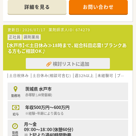
詳細を見る
お問い合わせ
更新日：
2026/07/17
薬剤師求人ID：
674279
正社員
調剤薬局
【水戸市】≪土日休み≫18時まで、総合科目応需！ブランクあ
る方もご相談OK♪
検討リストに追加
土日祝休み
土日休み(相談可含む)
週32h以上
未経験可
ブランク可
茨城県 水戸市
赤塚駅 (JR常磐線)
勤務地
年収500万円～600万円
※経験・年齢により異なる
給与
月～金
09：00～18：00（休憩60分）
勤務
※上記より週40時間勤務
時間