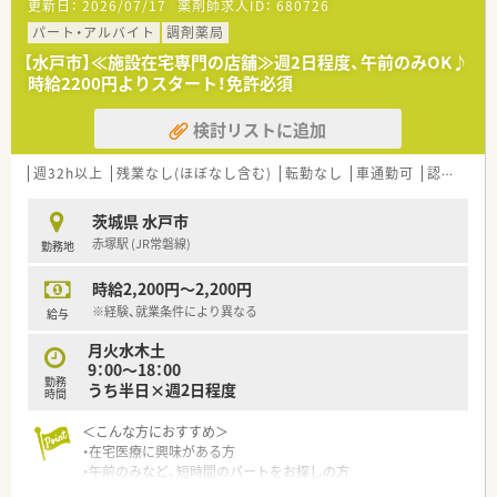
更新日：
2026/07/17
薬剤師求人ID：
680726
パート・アルバイト
調剤薬局
【水戸市】≪施設在宅専門の店舗≫週2日程度、午前のみOK♪
時給2200円よりスタート！免許必須
検討リストに追加
週32h以上
残業なし(ほぼなし含む)
転勤なし
車通勤可
認定薬剤師取得支援あり
茨城県 水戸市
赤塚駅 (JR常磐線)
勤務地
時給2,200円～2,200円
※経験、就業条件により異なる
給与
月火水木土
9：00～18：00
勤務
うち半日×週2日程度
時間
＜こんな方におすすめ＞
・在宅医療に興味がある方
・午前のみなど、短時間のパートをお探しの方