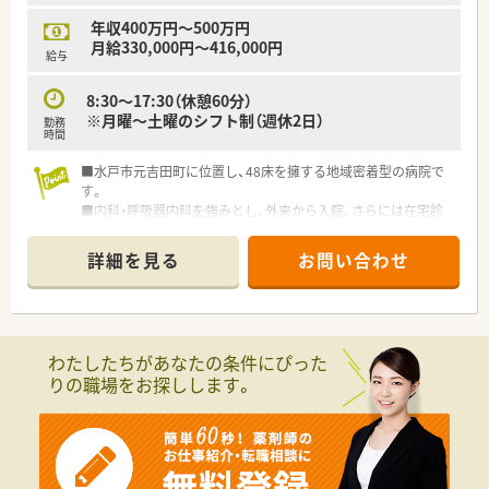
ながら、腰を据えて長く働き続けることができます。
年収400万円～500万円
月給330,000円～416,000円
給与
8:30～17:30（休憩60分）
※月曜～土曜のシフト制（週休2日）
勤務
時間
■水戸市元吉田町に位置し、48床を擁する地域密着型の病院で
す。
■内科・呼吸器内科を強みとし、外来から入院、さらには在宅診
療まで、地域の医療ニーズに幅広く対応しています
■平均勤続年数が10年以上という抜群の定着率が高い病院で
詳細を見る
お問い合わせ
す。
■月平均の残業時間は10時間以内と非常に少なく、定時退社が
基本です。
■定年63歳まで！一般的な医療機関よりも長く常勤として活躍
できる制度を整えています。
わたしたちがあなたの条件にぴった
りの職場をお探しします。