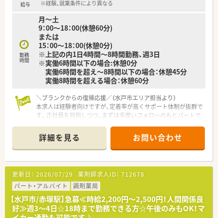
フが活躍中です。
※経験、就業条件により異なる
給与
■地域医療に貢献したいという想いを持ち、主体的に行動できる
月～土
方が活躍しています。
9：00～18：00(休憩60分)
■チームワークを大切にし、スタッフ一丸となって業務に取り組
または
める方が多いです。
15：00～18：00(休憩0分)
※上記の内1日4時間～8時間勤務、週3日
勤務
時間
※実働6時間以下の場合:休憩0分
実働6時間を超え～8時間以下の場合：休憩45分
実働8時間を超える場合：休憩60分
＼ブランクからの復帰応援／（水戸市エリア担当より）
本求人は経験者向けですが、定着率が高くサポート体制が抜群で
す。正社員を目指しつつ、まずは手厚いフォローのもとパートで
勘を取り戻したいという方を歓迎します！
＊------------------------------------------＊
詳細を見る
お問い合わせ
【店舗情報と応需状況について】
■最寄りの赤塚駅から徒歩15分ほどの場所に位置しており、現
在、約80枚/日の処方箋を応需している薬局です。
更新日：
2026/07/29
薬剤師求人ID：
712678
■現在は小児科や耳鼻科、皮膚科の処方箋をメインに受付けてお
り、専門的な知識を深められる環境が整っています。
パート・アルバイト
調剤薬局
■常時2名から3名の薬剤師体制で対応しており、事務スタッフ
【水戸市/赤塚駅】急募≪時給2,200円～2,500円！人間関係良
も在籍しているため業務に集中できる環境です。
好≫週3～4日☆18時まで勤務できる方☆午後のみもOK！マ
イカー通勤も可能です♪