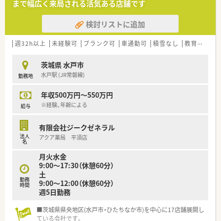
まで幅広く来局される活気ある店舗です
れる方で、地域に根差して長く勤務できる方を求めています。
■調剤未経験の方やブランクがある方も受け入れ可能であり、人
検討リストに追加
柄を重視した採用を行っているためまずはお気軽にご相談くだ
さい。
週32h以上
未経験可
ブランク可
車通勤可
積雪なし
教育制度あり
【勤務実態について】
■平日は18時までの開局となっており残業時間も少ないため、
茨城県 水戸市
仕事終わりのプライベートな時間を大切にすることが可能で
水戸駅 (JR常磐線)
勤務地
す。
■週40時間のシフト制で運営されており、土曜日の午後などに
年収500万円～550万円
近隣店舗へヘルプに行く場合もありますが移動距離は限定的で
す。
※経験、年齢による
給与
■産休や育休から復帰して活躍している社員も多く、家庭の状況
に合わせて勤務店舗を相談できるなど柔軟な対応が行われてい
有限会社ジークゼネラル
ます。
法人
アクア薬局 平須店
名
【こんな取り組みをしています】
月火水金
■インターネット薬剤師生涯教育講座のファーマストリームを
9:00～17:30（休憩60分）
導入しており、費用は全額会社負担で認定薬剤師の取得を支援し
土
ます。
勤務
9:00～12:00（休憩60分）
■外部講師を招いた研修会や日本薬剤師会主催の学術大会への
時間
週5日勤務
派遣を積極的に行い、薬剤師の職能向上を会社全体で推進してい
ます。
■茨城県県央地区(水戸市・ひたちなか市)を中心に17店舗展開し
■薬剤師の業務負担を軽減するためノルマの設定を一切行わず、
ている会社です。
患者様一人ひとりと向き合える環境づくりに注力しています