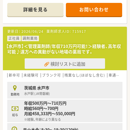
勘を取り戻したいという方を歓迎します！
ぜひともお問合せお待ちしております。
＊------------------------------------------＊
詳細を見る
お問い合わせ
【店舗情報と応需状況について】
■最寄りの赤塚駅から徒歩15分ほどの場所に位置しており、現
在、約80枚/日の処方箋を応需している薬局です。
更新日：
2026/06/24
薬剤師求人ID：
715917
■現在は小児科や耳鼻科、皮膚科の処方箋をメインに受付けてお
り、専門的な知識を深められる環境が整っています。
正社員
調剤薬局
■常時2名から3名の薬剤師体制で対応しており、事務スタッフ
【水戸市】＜管理薬剤師/年収710万円可能！＞経験者、高年収
も在籍しているため業務に集中できる環境です。
可能♪遠方への異動がない地場の薬局です。
【法人特徴について】
検討リストに追加
■水戸市内において地域に密着した店舗展開を行っており、地元
にお住まいの患者様から厚い信頼を得ている法人です。
■社長自らが現場に入って業務を行っているため、現場の意見が
新卒可
未経験可
ブランク可
残業なし(ほぼなし含む)
車通勤可
経営層に届きやすく風通しの良い社風が魅力です。
■スタッフの定着率が非常に高く、長年にわたって勤務している
茨城県 水戸市
従業員が多いことも安心して働ける大きな理由です。
水戸駅 (JR常磐線)
勤務地
【職場環境と雰囲気】
年収500万円～710万円
■社長をはじめとしてスタッフ同士のコミュニケーションが活
時給560円～700円
発であり、和やかな雰囲気の中で日々の業務を行っています。
月給458,333円～550,000円
給与
■車通勤が可能なため、天候に左右されず快適に通勤することが
※経験、年齢により異なる
でき、近隣にお住まいの方にも通いやすい職場環境です。
■Ｗワークでのご勤務も相談可能となっており、ご自身の空き時
月火木金：8:30〜18:30(120分)