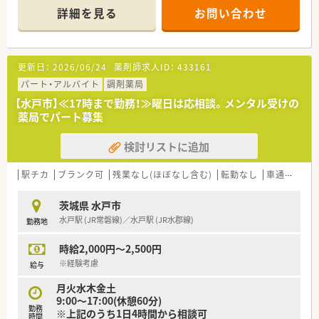
■薬剤師の職能向上を支援する教育体制、外部講師を招いて研修
詳細を見る
お問い合わせ
会を実施、
最新の医薬や医療に関してはメーカーと提携していち早く情
報を入手しています。
また、日本薬剤師会主催の薬学大会や地域薬剤師会主催の研修
更新日：
2026/06/24
薬剤師求人ID：
433161
会などに積極的に人
材を派遣しています。
パート・アルバイト
調剤薬局
■地域密着型の調剤薬局で内科や小児科、皮膚科、耳鼻科等多く
【水戸市】≪17時まで勤務！≫曜日は応相談。メンタル受けの
の処方に携わる機会
薬局でパート募集
があり、
幅広く知識を得る事が出来ます。患者さまとの身近で温かい
検討リストに追加
関係を築くことができ
ます。
■薬剤師の負担軽減のためかかりつけは行っておらず、ノルマも
駅チカ
ブランク可
残業なし(ほぼなし含む)
転勤なし
車通勤可
ございません。
後発品、在宅で加算を取るよう努めております。
茨城県 水戸市
水戸駅 (JR常磐線)／水戸駅 (JR水郡線)
勤務地
時給2,000円～2,500円
※経験考慮
給与
月火水木金土
9:00～17:00(休憩60分)
勤務
※上記のうち1日4時間から相談可
時間