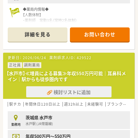
◆薬局内情報◆
【人数体制】
・薬剤師 常勤3名（常時2名体制）
※パート薬剤師の方もご在籍しております
詳細を見る
お問い合わせ
【処方枚数】
・平均20～30枚/日程度
・金曜日・土曜日は忙しく50〜70枚/日程度
更新日：
2026/06/24
薬剤師求人ID：
429522
【処方内容】
・軽い処方は軽く、ご負担はありません
正社員
調剤薬局
・一包化は少々ありますが、予製の対応はほとんどありません
【水戸市】≪増員による募集≫年収550万円可能｜耳鼻科メ
イン｜駅からも徒歩圏内です
【在宅対応】
・在宅件数：施設4件・50名程度/個人在宅10件程
検討リストに追加
⇒門前クリニック他、内科系（パーキンソン病）の施設などから応
需しております
駅チカ
年間休日120日以上
週32h以上
未経験可
ブランク可
転
【機材】
・クリーンベンチ完備あり
茨城県 水戸市
・薬歴：メディコム 監査システム：無し
水戸駅 (JR常磐線)
勤務地
◆こんな薬局です◆
年収500万円～550万円
・代表は病院出身の薬剤師様で現在も現場に入られております。