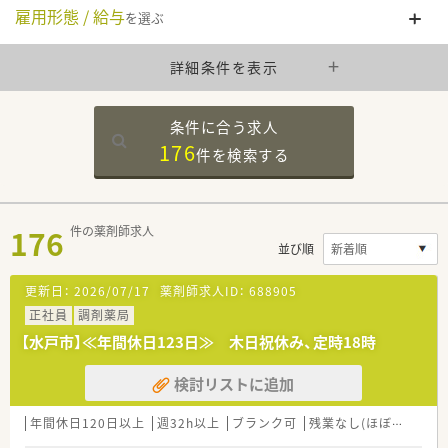
雇用形態 / 給与
を選ぶ
詳細条件を表示
条件に合う求人
176
件を
検索する
176
件の薬剤師求人
並び順
更新日：
2026/07/17
薬剤師求人ID：
688905
正社員
調剤薬局
【水戸市】≪年間休日123日≫ 木日祝休み、定時18時
検討リストに追加
年間休日120日以上
週32h以上
ブランク可
残業なし(ほぼなし含む)