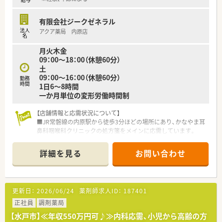
■代表取締役との距離が近く、現場の意見や相談がしやすい風通
しの良いアットホームな社風です。
有限会社ジークゼネラル
■門前の医療機関とは日頃から密に連携を取っており、非常に良
法人
アクア薬局 内原店
好な関係が構築されています。
名
■10年以上勤務しているスタッフも多数在籍しており、定着率
月火木金
が高く働きやすい職場です。
09：00～18：00（休憩60分）
土
09：00～16：00（休憩60分）
勤務
時間
1日6～8時間
一か月単位の変形労働時間制
【店舗情報と応需状況について】
■JR常磐線の内原駅から徒歩3分ほどの場所にあり、かなやま耳
鼻科咽喉科クリニックの処方箋をメインに応需しています。
■耳鼻科応需が中心で1日あたり80枚から90枚を受け付けてお
り、現在は常勤1名とパート1名の薬剤師が在籍しています。
詳細を見る
お問い合わせ
■事務スタッフは20代から40代の3名が活躍しており、非常に雰
囲気が良くチームワークを大切にしながら業務に励んでいま
す。
更新日：
2026/06/24
薬剤師求人ID：
187401
【募集背景と求める人物像について】
■全体的な人員強化を図るために常勤薬剤師を複数名募集して
正社員
調剤薬局
おり、現在は即戦力として活躍できる方を特に急募しています。
【水戸市】≪年収550万円可♪≫内科応需、小児から高齢の方
■周囲との協調性を持ちながら円滑にコミュニケーションが取