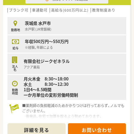
ブランク可
車通勤可
高給与(600万円以上)
教育制度あり
茨城県 水戸市
水戸駅 (JR常磐線)
勤務地
年収500万円～550万円
※経験、年齢による
給与
有限会社ジークゼネラル
法人
アクア薬局
名
月火木金 8:30～18:00
水土 8:30～12:30
1日4～8.5時間
勤務
時間
一か月単位の変形労働時間制
■薬剤師の負担軽減のためかかりつけは行っておらず、ノルマも
ございません。
後発品、在宅で加算を取るよう努めております。
■クリニックの開業支援を行っており、あわせて出店をしており
ます。
詳細を見る
お問い合わせ
■産育休から戻られる社員も多くいらっしゃいます。復帰後も