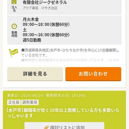
有限会社ジークゼネラル
法人
アクア薬局 けやき台店
名
月火木金
09：00～18：00（休憩60分）
土
勤務
09：00～16：00（休憩60分）
時間
週5日勤務
■茨城県県央地区(水戸市・ひたちなか市)を中心に17店舗展開し
ている会社です。
■薬剤師の負担軽減のためかかりつけは行っておらず、ノルマも
ございません。
後発品、在宅で加算を取るよう努めております。
詳細を見る
お問い合わせ
■クリニックの開業支援を行っており、あわせて出店をしており
ます。
更新日：
2026/06/24
薬剤師求人ID：
187345
正社員
調剤薬局
【水戸市】離職率が低く10年以上勤務している方も多数いら
っしゃいます
検討リストに追加