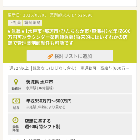
ーマンエラーを無くすことにより、安心して勤務ができるメリッ
トもあります。
更新日：
2026/08/05
薬剤師求人ID：
526690
■中途入社者には3日間、会社の考え方や仕組み、調剤業務の基
礎などについて学ぶ初期研修を用意。スムーズに業務に就くた
正社員
調剤薬局
めの準備期間として位置づけられています。ブランクのある方
★急募★【水戸市・那珂市・ひたちなか市・東海村】≪年収600
なども安心です。その他、階層別研修、ステップアップ研修、リー
万円可≫ラウンダー薬剤師急募！将来的にはいずれかの店
ダー養成研修など様々な研修が用意されています。薬剤師とし
舗で管理薬剤師就任も可能です
てはもちろんのこと、社会人としても成長できる環境を整えてい
ます。
検討リストに追加
週32h以上
残業なし(ほぼなし含む)
車通勤可
高給与(600万円以上)
茨城県 水戸市
水戸駅 (JR常磐線)
勤務地
年収550万円～600万円
※経験、年齢により異なる
給与
店舗に準ずる
週40時間シフト制
勤務
時間