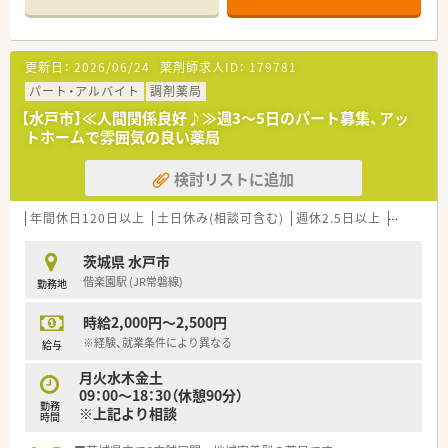
■JR常磐線の水戸駅が最寄りとなり、薬剤師1～2名体制でアッ
トホームに運営する予定です。
【募集背景と求める人物像について】
更新日：
2026/06/24
薬剤師求人ID：
179781
■新規オープンに伴う薬剤師の増員募集となり、オープニングス
タッフの求人です。
パート・アルバイト
調剤薬局
■周囲のスタッフと円滑にコミュニケーションを取り、協力して
【水戸市】≪人間関係良好♪≫週3～5日のパート募集、アッ
業務に取り組める方を求めています。
トホームで雰囲気の良い薬局
■患者さまや医療機関のスタッフに対し、親切かつ丁寧な対応を
心がけてくださる方を歓迎します。
検討リストに追加
【法人特徴について】
■茨城県の県央地区を中心にドミナント展開しており、地域に根
年間休日120日以上
土日休み(相談可含む)
週休2.5日以上
週32h以
差した薬局運営を行っています。
■クリニックの開業支援も手掛けており、門前の医療機関とは常
茨城県 水戸市
に良好な関係性を築いています。
偕楽園駅 (JR常磐線)
勤務地
■「地域の皆様に信頼される、かかりつけ薬局」をビジョンに掲
げ、温かい薬局を目指しています。
時給2,000円～2,500円
【求人情報について】
※経験、就業条件により異なる
給与
■これまでのご経験やスキル、ご年齢などを考慮し、年収500万
月火水木金土
円～550万円の範囲で優遇いたします。
09：00～18：30（休憩90分）
■年間休日は120日以上を確保しており、プライベートの時間も
勤務
※上記より相談
大切にできる職場環境です。
時間
■認定薬剤師の取得支援制度やe-Learningなど、スキルアップ