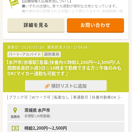
【店舗情報と応需状況について】
■いずれの店舗も、車での通勤が便利な立地となっています。
■応需科目は配属される店舗により異なりますが、地域医療に幅
広く貢献します。
■処方箋枚数や勤務者数も店舗ごとに異なり、多様な環境で経験
詳細を見る
お問い合わせ
を積めます。
【募集背景と求める人物像について】
■水戸市内店舗で11月末に退職予定者が出るため、後任となる
更新日：
2026/07/29
薬剤師求人ID：
170639
方を募集します。
■将来的に管理薬剤師として、活躍していただける方を探してい
パート・アルバイト
調剤薬局
ます。
【水戸市/赤塚駅】急募/扶養内≪時給2,200円～2,500円！人
■調剤経験が1年以上ある方を歓迎しております。若手の方であ
間関係良好≫週3日☆18時まで勤務できる方☆午後のみも
れば未経験でも可能です。
OK！マイカー通勤も可能です♪
【勤務実態について】
検討リストに追加
■月単位の変形労働時間制を採用し、全社員の月間労働時間を均
一にしています。
■年間休日は115日となっており、夏季休暇や年末年始休暇も取
ブランク可
Ｗワーク可
転勤なし
車通勤可
扶養内勤務OK
大手チ
得できます。
■固定残業代は月5時間分を含みますが、超過分は別途しっかり
茨城県 水戸市
と支給されます。
赤塚駅 (JR常磐線)
勤務地
【こんな方が活躍中】
時給2,200円～2,500円
■ベテラン世代の薬剤師が多く在籍しており、経験豊富なスタッ