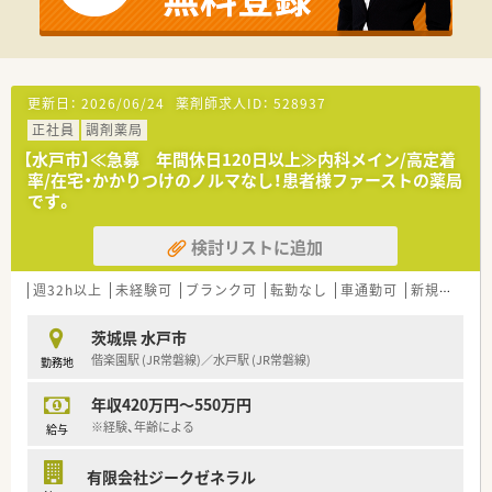
更新日：
2026/06/24
薬剤師求人ID：
528937
正社員
調剤薬局
【水戸市】≪急募 年間休日120日以上≫内科メイン/高定着
率/在宅・かかりつけのノルマなし！患者様ファーストの薬局
です。
検討リストに追加
週32h以上
未経験可
ブランク可
転勤なし
車通勤可
新規オープン
茨城県 水戸市
偕楽園駅 (JR常磐線)／水戸駅 (JR常磐線)
勤務地
年収420万円～550万円
※経験、年齢による
給与
有限会社ジークゼネラル