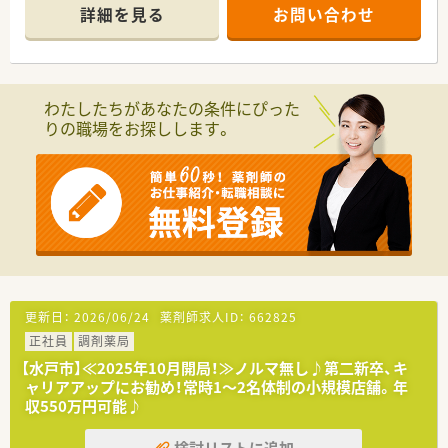
詳細を見る
お問い合わせ
わたしたちがあなたの条件にぴった
りの職場をお探しします。
更新日：
2026/06/24
薬剤師求人ID：
662825
正社員
調剤薬局
【水戸市】≪2025年10月開局！≫ノルマ無し♪第二新卒、キ
ャリアアップにお勧め！常時1～2名体制の小規模店舗。年
収550万円可能♪
検討リストに追加