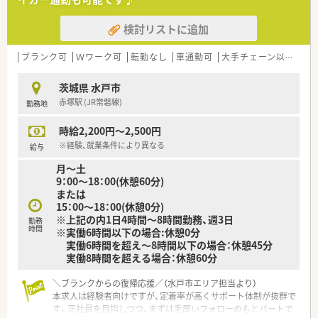
【法人特徴について】
■水戸市内において地域に密着した店舗展開を行っており、地元
検討リストに追加
にお住まいの患者様から厚い信頼を得ている法人です。
■社長自らが現場に入って業務を行っているため、現場の意見が
経営層に届きやすく風通しの良い社風が魅力です。
ブランク可
Ｗワーク可
転勤なし
車通勤可
大手チェーン以外
■スタッフの定着率が非常に高く、長年にわたって勤務している
従業員が多いことも安心して働ける大きな理由です。
茨城県 水戸市
赤塚駅 (JR常磐線)
勤務地
【職場環境と雰囲気】
■社長をはじめとしてスタッフ同士のコミュニケーションが活
時給2,200円～2,500円
発であり、和やかな雰囲気の中で日々の業務を行っています。
■車通勤が可能なため、天候に左右されず快適に通勤することが
※経験、就業条件により異なる
給与
でき、近隣にお住まいの方にも通いやすい職場環境です。
月～土
■Ｗワークでのご勤務も相談可能となっており、ご自身の空き時
9：00～18：00(休憩60分)
間を有効に活用しながら無理なく働ける風通しの良い職場で
または
す。
15：00～18：00(休憩0分)
※上記の内1日4時間～8時間勤務、週3日
【このような方が活躍中】
勤務
時間
※実働6時間以下の場合:休憩0分
■これまでの調剤経験を存分に活かしながら、地域医療に貢献し
実働6時間を超え～8時間以下の場合：休憩45分
たいという強い思いを持ったスタッフが多数活躍しています。
実働8時間を超える場合：休憩60分
■子育てや家事などのプライベートと両立させながら、限られた
時間を有効に使って効率よく業務に取り組む方が多いです。
＼ブランクからの復帰応援／（水戸市エリア担当より）
■複数の診療科目にまたがる処方箋に対応するため、常に新しい
本求人は経験者向けですが、定着率が高くサポート体制が抜群で
知識を吸収しようとする向上心あふれる方が活躍しています。
す。正社員を目指しつつ、まずは手厚いフォローのもとパートで