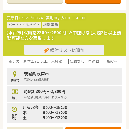
ご家庭の状況に併せて
店舗の相談が可能です。
■離職率も低く10年以上勤務している方も多数いらっしゃいま
更新日：
2026/06/24
薬剤師求人ID：
174300
す
■毎年数名づつ新卒採用も行っており、若手からベテラン層まで
パート・アルバイト
調剤薬局
幅広い世代の方が活
【水戸市】≪時給2300～2800円！≫中抜けなし、週3日以上勤
躍しています
務可能な方を募集します
検討リストに追加
駅チカ
週休2.5日以上
未経験可
転勤なし
車通勤可
高給与(600万円以上)
茨城県 水戸市
赤塚駅 (JR常磐線)
勤務地
時給2,300円～2,800円
※経験、就業条件により異なる
給与
月火水金 9：00～18：30
木 9：00～17：00
勤務
土 9：00～13：00
時間