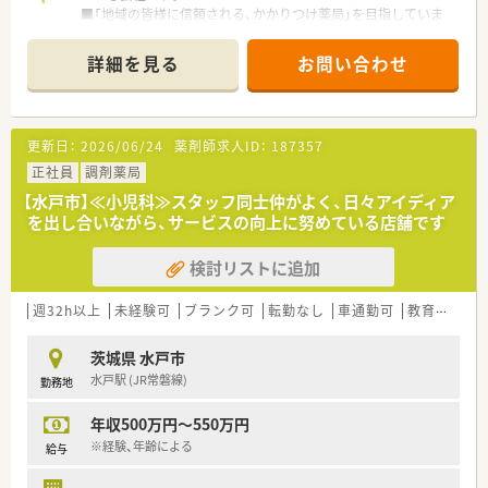
■「地域の皆様に信頼される、かかりつけ薬局」を目指していま
す。
■薬剤師の職能向上を支援する教育体制、外部講師を招いて研修
詳細を見る
お問い合わせ
会を実施、
最新の医薬や医療に関してはメーカーと提携していち早く情
報を入手しています。
また、日本薬剤師会主催の薬学大会や地域薬剤師会主催の研修
更新日：
2026/06/24
薬剤師求人ID：
187357
会などに積極的に人
材を派遣しています。
正社員
調剤薬局
【水戸市】≪小児科≫スタッフ同士仲がよく、日々アイディア
を出し合いながら、サービスの向上に努めている店舗です
検討リストに追加
週32h以上
未経験可
ブランク可
転勤なし
車通勤可
教育制度あり
茨城県 水戸市
水戸駅 (JR常磐線)
勤務地
年収500万円～550万円
※経験、年齢による
給与