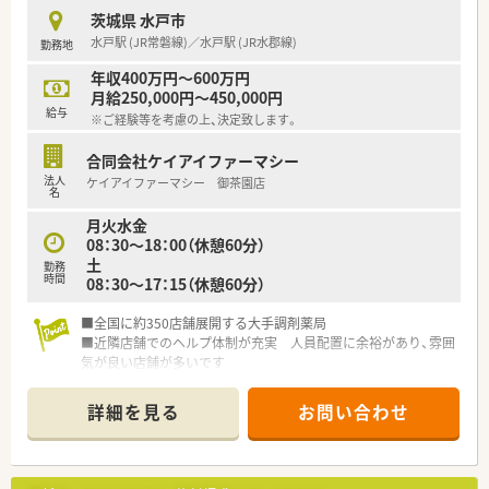
茨城県 水戸市
水戸駅 (JR常磐線)／水戸駅 (JR水郡線)
勤務地
年収400万円～600万円
月給250,000円～450,000円
給与
※ご経験等を考慮の上、決定致します。
合同会社ケイアイファーマシー
法人
ケイアイファーマシー 御茶園店
名
月火水金
08：30～18：00（休憩60分）
土
勤務
時間
08：30～17：15（休憩60分）
■全国に約350店舗展開する大手調剤薬局
■近隣店舗でのヘルプ体制が充実 人員配置に余裕があり、雰囲
気が良い店舗が多いです
■薬剤師の離職率は6%、新卒3％ 産育休復帰者が大手の中で
も特に多く、長く働きたい方におすすめ
詳細を見る
お問い合わせ