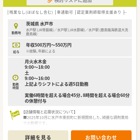
残業なし(ほぼなし含む)
車通勤可
認定薬剤師取得支援あり
新規オ
茨城県 水戸市
水戸駅 (JR常磐線)／水戸駅 (JR水郡線)／水戸駅 (鹿島臨海鉄道大洗
勤務地
鹿島線)
年収500万円～550万円
※経験、年齢による
給与
月火水木金
9:00～18:00
土
9:00～16:00
上記よりシフトによる週5日勤務
勤務
時間
実働6時間を超える場合45分、8時間を超える場合60分
の休憩付与
【店舗情報と応需状況について】
■2025年10月に水戸市東前町に新規開局した、綺麗な調剤薬局
での勤務です。
■主に消化器内科の処方箋を応需しており、専門性を高めていけ
る環境です。
詳細を見る
お問い合わせ