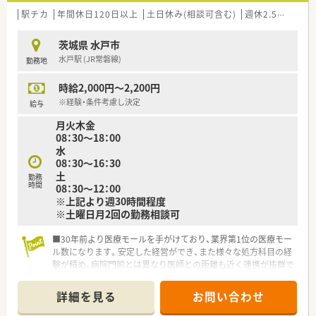
駅チカ
年間休日120日以上
土日休み(相談可含む)
週休2.5日以上
茨城県 水戸市
水戸駅 (JR常磐線)
勤務地
時給2,000円～2,200円
※経験・条件考慮し決定
給与
月火木金
08：30～18：00
水
08：30～16：30
土
勤務
時間
08：30～12：00
※上記より週30時間程度
※土曜日月2回の勤務相談可
■30年前より医療モールを手がけており、業界第1位の医療モー
ル数になります。安定した経営ができ、また様々な処方科目の経
験が積め、病院門前とは異なり医師との距離も近く連携が抜群で
す！
■自動監査システムや自動混注器などの最新技術を店舗へ順次
詳細を見る
お問い合わせ
導入していっています。薬剤師の業務負担を減らし、患者様の服
薬管理・指導へより注力できる体制を整えています。また、ヒュ