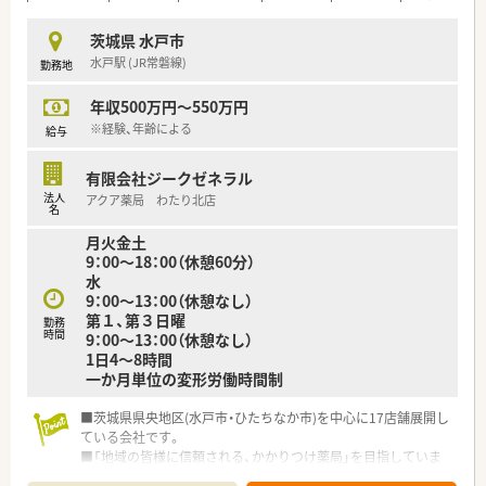
■毎年新規出店をするなど成長中の薬局。
■地域密着型の調剤薬局で近隣に店舗も多く、幅広く知識を得る
茨城県 水戸市
ことが出来ます。
水戸駅 (JR常磐線)
勤務地
■地域密着だから出来る患者さまとの身近で温かい関係を築く
ことができます。
年収500万円～550万円
■会社全体として、かかりつけ・在宅のノルマはなく薬剤師の判
断や患者様の意向に沿い対応しています。
※経験、年齢による
給与
≪研修環境について≫
有限会社ジークゼネラル
■薬剤師の職能向上を支援する教育体制、外部講師を招いて研修
法人
アクア薬局 わたり北店
会を実施。
名
最新の医薬や医療に関してはメーカーと提携していち早く情
月火金土
報を入手しています！
9：00～18：00（休憩60分）
■また、日本薬剤師会主催の薬学大会や地域薬剤師会主催の研修
水
会などに積極的に人材を派遣しています。
9：00～13：00（休憩なし）
第１、第３日曜
勤務
時間
9：00～13：00（休憩なし）
1日4～8時間
一か月単位の変形労働時間制
■茨城県県央地区(水戸市・ひたちなか市)を中心に17店舗展開し
ている会社です。
■「地域の皆様に信頼される、かかりつけ薬局」を目指していま
す。