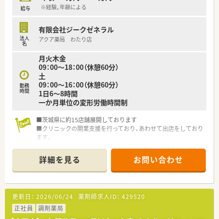
・病院のサテライトクリニックの門前薬局として令和元年にオー
※経験、年齢による
給与
プンしました。
・代表は40代男性でとても優しく親切な薬剤師様です。
有限会社ジークゼネラル
・未経験やブランクのある方もやる気さえあればしっかり教えて
法人
アクア薬局 わたり店
頂ける環境です
名
・開局当時から働いていらっしゃる事務の方もおり、離職率が低
月火木金
い職場です
09：00～18：00（休憩60分）
・心療内科の門前ですが、軽い処方が多いためスキルに不安のあ
土
る方でも安心して働けます。
09：00～16：00（休憩60分）
勤務
・時給も2000円〜2500円の幅で経験次第で相談可能！
時間
1日6～8時間
・50代や60代の方でも年齢関係なく相談可能です
一か月単位の変形労働時間制
・門前のドクターは30代の方でクリニックとの関係性も良好で
す
■茨城県に約15店舗展開しております
・ほぼ残業は無く、定時での帰宅が可能です
■クリニックの開業支援を行っており、あわせて出店をしており
ます。
■産育休から戻られる社員も多くいらっしゃいます。復帰後も
ご家庭の状況に併せて
詳細を見る
お問い合わせ
店舗の相談が可能です。
■離職率も低く10年以上勤務している方も多数いらっしゃいま
す
■毎年数名づつ新卒採用も行っており、若手からベテラン層まで
更新日：
2026/06/24
薬剤師求人ID：
429520
幅広い世代の方が活
躍しています
正社員
調剤薬局