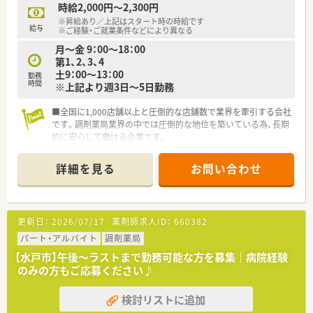
時給2,000円～2,300円
※昇給あり／上記はスタート時の時給です
給与
※ご経験・ご就業条件などにより異なる
月～金 9：00～18：00
第1、2、3、4
土9：00～13：00
勤務
時間
※上記より週3日～5日勤務
■全国に1,000店舗以上と圧倒的な店舗数で業界を牽引する会社
です。調剤薬局業界の中では圧倒的な地位を築いている為、長期
的に安心して働ける企業です。
■勉強会や教育研修によってスキルアップをサポートしてくれ
るので、常に学びが得られる企業です。薬剤師のスキルアップを
詳細を見る
お問い合わせ
通じて、しっかりと患者様に向き合い、地域に根ざした医療を提
供を目指しています。
■福利厚生面が手厚く「連続休暇制度（年に1回、最大9連休を取
得できる制度）」等、プライベートも充実出来る様にワークライ
更新日：
2026/07/17
薬剤師求人ID：
660382
フバランスを後押ししてくれる制度が充実しています。
パート・アルバイト
調剤薬局
【水戸市】午後～ラストまで勤務可能な方を募集｜病院経験
のみの方もご応募ください♪
検討リストに追加