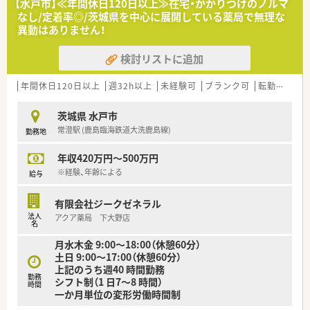
【水戸市】≪年間休日120日以上≫在宅・かかりつけのノルマ
なし/定着率◎/茨城県を中心に展開している薬局で無理な
異動はありません！
検討リストに追加
年間休日120日以上
週32h以上
未経験可
ブランク可
転勤なし
茨城県 水戸市
常澄駅 (鹿島臨海鉄道大洗鹿島線)
勤務地
年収420万円～500万円
※経験、年齢による
給与
有限会社ジークゼネラル
法人
アクア薬局 下大野店
名
月水木金 9:00〜18:00（休憩60分）
土日 9:00〜17:00（休憩60分）
上記のうち週40 時間勤務
勤務
シフト制（1 日7〜8 時間）
時間
一か月単位の変形労働時間制