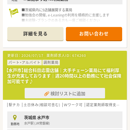
■茨城県内に5店舗展開する薬局
■勉強会の開催、e-Leaningの利用を積極的に支援します
■未経験・ブランクのある方も一度ご相談ください
詳細を見る
お問い合わせ
更新日：
2026/07/17
薬剤師求人ID：
674260
パート・アルバイト
調剤薬局
【水戸市】総合科目応需店舗｜大手チェーン薬局にて福利厚
生が充実しております｜週20時間以上の勤務にて社会保険
加可能です♪
検討リストに追加
駅チカ
土日休み(相談可含む)
Ｗワーク可
認定薬剤師取得支援あり
茨城県 水戸市
水戸駅 (JR常磐線)
勤務地