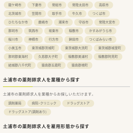
龍ケ崎市
下妻市
常総市
常陸太田市
高萩市
北茨城市
笠間市
取手市
牛久市
つくば市
ひたちなか市
鹿嶋市
潮来市
守谷市
常陸大宮市
那珂市
筑西市
坂東市
稲敷市
かすみがうら市
桜川市
神栖市
行方市
鉾田市
つくばみらい市
小美玉市
東茨城郡茨城町
東茨城郡大洗町
東茨城郡城里町
那珂郡東海村
久慈郡大子町
稲敷郡美浦村
稲敷郡阿見町
結城郡八千代町
猿島郡五霞町
猿島郡境町
土浦市の薬剤師求人を業種から探す
土浦市の薬剤師求人を業種からお探しいただけます。
調剤薬局
病院・クリニック
ドラッグストア
ドラッグストア(調剤あり)
土浦市の薬剤師求人を雇用形態から探す