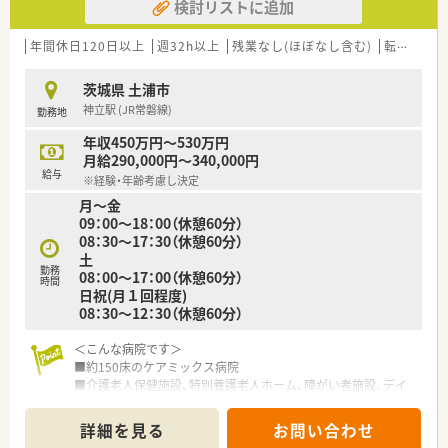
検討リストに追加
年間休日120日以上
週32h以上
残業なし(ほぼなし含む)
転勤なし
茨城県 土浦市
神立駅 (JR常磐線)
勤務地
年収450万円～530万円
月給290,000円～340,000円
給与
※経験・年齢考慮し決定
月～金
09：00～18：00（休憩60分）
08：30～17：30（休憩60分）
土
勤務
08：00～17：00（休憩60分）
時間
日祝(月１回程度)
08：30～12：30（休憩60分）
＜こんな病院です＞
■約150床のケアミックス病院
■介護老人保健施設、特別養護老人ホーム、障がい者施設、デイ
サービスなども運営しております
詳細を見る
お問い合わせ
＜充実した福利厚生＞