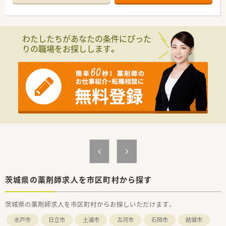
■院内託児所あり、24時間利用できます
■職員食堂あり
＜職場の環境＞
わたしたちがあなたの条件にぴった
■看護師や医師に患者様の薬や状況をフィードバックする機会
りの職場をお探しします。
あり。チーム医療に携わることができます
■何でも話せる雰囲気で、穏やかな方が多い職場です
■他の薬局・病院とのWワークが許可されており、他でやりたい
ことがある方・収入を増やしたい方にもおすすめ
＜業務内容＞
■入院患者様への調剤業務に加え、老健の入所者様の調剤業務も
行っています（9割がた一包化）
■注射調剤・製剤業務、毎日患者様別に調剤し各病棟へ払い出し
(1日3回混注業務)
■担当する病棟は月単位でローテーションしているので、急性期
から回復期まで幅広く学べます
＜こんな方にお勧め＞
■病院の一連の業務をすべて経験したい方
茨城県の薬剤師求人を市区町村から探す
■様々な病棟を速いペースで経験していきたい方
■託児所利用の希望がある方
茨城県の薬剤師求人を市区町村からお探しいただけます。
■一包化業務が好きな方
水戸市
日立市
土浦市
古河市
石岡市
結城市