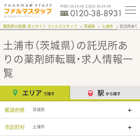
平日9：30-19：00 土日10：00-19：00
薬剤師の転職・求人サイト ファルマスタッフ
茨城県
土浦市
託児所あり
土浦市（茨城県）の託児所あ
り
の薬剤師転職・求人情報一
覧
エリア
駅
で探す
から探す
都道府県
茨城県
市区町村
土浦市