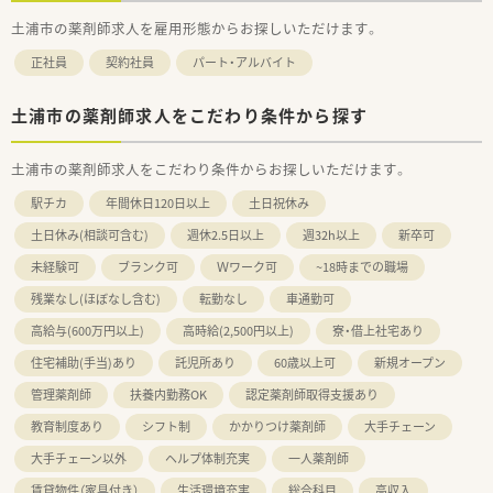
土浦市の薬剤師求人を雇用形態からお探しいただけます。
正社員
契約社員
パート・アルバイト
土浦市の薬剤師求人をこだわり条件から探す
土浦市の薬剤師求人をこだわり条件からお探しいただけます。
駅チカ
年間休日120日以上
土日祝休み
土日休み(相談可含む)
週休2.5日以上
週32h以上
新卒可
未経験可
ブランク可
Ｗワーク可
~18時までの職場
残業なし(ほぼなし含む)
転勤なし
車通勤可
高給与(600万円以上)
高時給(2,500円以上)
寮・借上社宅あり
住宅補助(手当)あり
託児所あり
60歳以上可
新規オープン
管理薬剤師
扶養内勤務OK
認定薬剤師取得支援あり
教育制度あり
シフト制
かかりつけ薬剤師
大手チェーン
大手チェーン以外
ヘルプ体制充実
一人薬剤師
賃貸物件（家具付き）
生活環境充実
総合科目
高収入