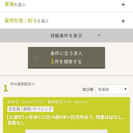
業種
を選ぶ
雇用形態 / 給与
を選ぶ
詳細条件を表示
条件に合う求人
1
件を
検索する
1
件の薬剤師求人
並び順
更新日：
2026/07/17
薬剤師求人ID：
480105
正社員
病院・クリニック
【土浦市】≪年休123日/4週8休≫託児所あり、残業ほぼなし、
夜勤なし