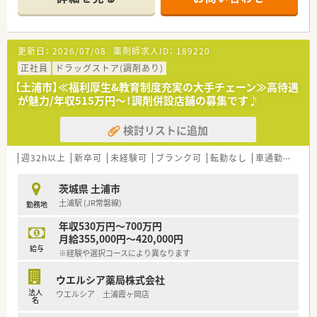
■経験や勤務コースによりますが、経験の少ない方でも500万前
半スタートと業界TOP水準！
■職種や職域に合わせ、豊富な社内研修や外部組織と連携した研
修を用意されています
更新日：
2026/07/08
薬剤師求人ID：
189220
■薬剤師が中心の会社だからこそ活躍できるキャリアパスが多
種多様に用意されています。
正社員
ドラッグストア(調剤あり)
■店舗拡大に伴い、エリアマネジャーや営業部長等のマネジメン
【土浦市】≪福利厚生&教育制度充実の大手チェーン≫高待遇
トのポジションも増えます。
が魅力/年収515万円～！調剤併設店舗の募集です♪
■在宅や教育等の専門性を活かせるスペシャリストを目指すこ
とも可能です。
検討リストに追加
■その他にも、管理部門や商品部門等の本社スタッフなど活動領
域は多種多様です。
■在宅実施店舗は年々増加しており、在宅医療へもしっかりと関
週32h以上
新卒可
未経験可
ブランク可
転勤なし
車通勤可
高給
わる事ができます。
■育児休暇は3歳まで取得が可能で、時短制度は小学5年生まで
茨城県 土浦市
時短勤務ができるよう変更予定です。
土浦駅 (JR常磐線)
勤務地
■年間休日が120日とワークライフバランスが整っています
■日用品から常備薬まで、従業員割引制度など嬉しいメリットも
年収530万円～700万円
たくさんあります！
月給355,000円～420,000円
給与
※経験や選択コースにより異なります
ウエルシア薬局株式会社
法人
ウエルシア 土浦霞ヶ岡店
名