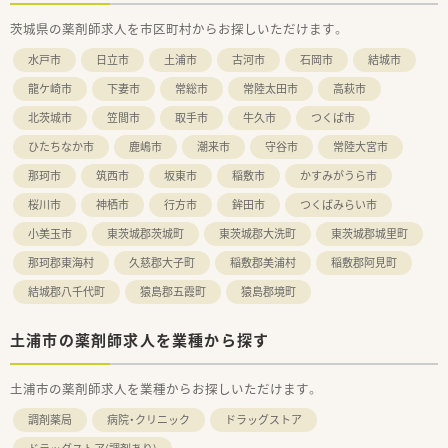
のため、新たな正社員薬剤師の増員募集を行っています。
茨城県の薬剤師求人を市区町村からお探しいただけます。
■今回の採用では年齢や性別を問わず、患者様に寄り添った有益
な情報提供を自発的に行える方を求めています。
水戸市
日立市
土浦市
古河市
石岡市
結城市
■未経験の方やブランクのある方でも、意欲を持って業務に取り
組んでいただける方であれば大歓迎の求人です。
龍ケ崎市
下妻市
常総市
常陸太田市
高萩市
北茨城市
笠間市
取手市
牛久市
つくば市
【想定される業務内容】
■処方箋に基づいた正確な調剤業務や、薬の相互作用などを確認
ひたちなか市
鹿嶋市
潮来市
守谷市
常陸大宮市
する監査業務を丁寧に行っていただきます。
■患者様に対して親身な服薬指導を行い、お薬に対する不安や疑
那珂市
筑西市
坂東市
稲敷市
かすみがうら市
問を解消するための付加価値のあるサービスを提供します。
桜川市
神栖市
行方市
鉾田市
つくばみらい市
■電子薬歴への細かな記録業務や、患者様へ有益な医療情報を提
供する地域医療に根ざした薬局業務全般を担当します。
小美玉市
東茨城郡茨城町
東茨城郡大洗町
東茨城郡城里町
那珂郡東海村
久慈郡大子町
稲敷郡美浦村
稲敷郡阿見町
結城郡八千代町
猿島郡五霞町
猿島郡境町
土浦市の薬剤師求人を業種から探す
土浦市の薬剤師求人を業種からお探しいただけます。
調剤薬局
病院・クリニック
ドラッグストア