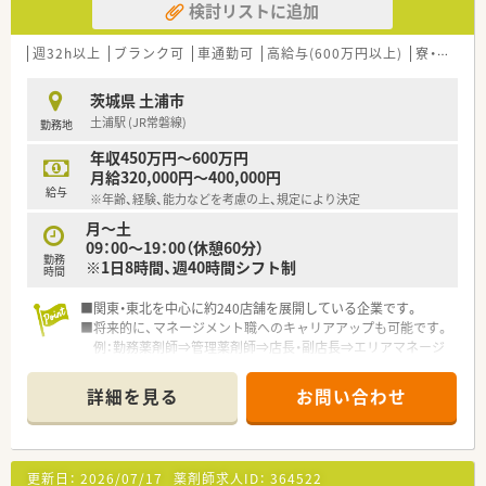
検討リストに追加
週32h以上
ブランク可
車通勤可
高給与(600万円以上)
寮・借上社宅あり
茨城県 土浦市
土浦駅 (JR常磐線)
勤務地
年収450万円～600万円
月給320,000円～400,000円
給与
※年齢、経験、能力などを考慮の上、規定により決定
月～土
09：00～19：00（休憩60分）
勤務
※1日8時間、週40時間シフト制
時間
■関東・東北を中心に約240店舗を展開している企業です。
■将来的に、マネージメント職へのキャリアアップも可能です。
例：勤務薬剤師⇒管理薬剤師⇒店長・副店長⇒エリアマネージ
ャー⇒バイヤー等
■調剤併設店舗の場合、基本的に調剤の業務がメインとなりま
詳細を見る
お問い合わせ
す。
更新日：
2026/07/17
薬剤師求人ID：
364522