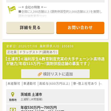
度も完備！
・・＊ 会社の特徴 ＊・・
≪数字でみる同企業≫
■全国に2,200店舗以上（調剤併設型約2,000店舗以上）を展開し
■大学病院・総合病院を中心とした門前薬局への出店割合 約
調剤店舗数業界TOP！
63％
■店舗拡大に伴いキャリアアップできるポジションが多数あり！
■全国の大学病院総数に対する出店割合 約50%
頑張り次第で高給与も可能！
詳細を見る
お問い合わせ
■従業員の男女比率 4:7（女性が多め）
■経験や勤務コースによりますが、経験の少ない方でも500万前
■育休からの復帰者の社員定着率 97％
半スタートと業界TOP水準！
■在宅医療の実施実績 90%以上
■職種や職域に合わせ、豊富な社内研修や外部組織と連携した研
■かかりつけ薬剤師の在籍店舗割合 86%
修を用意されています
更新日：
2026/07/08
薬剤師求人ID：
195859
■薬剤師が中心の会社だからこそ活躍できるキャリアパスが多
≪安心して長く働ける福利厚生制度！≫
種多様に用意されています。
正社員
ドラッグストア(調剤あり)
働きやすさを追求した職場環境と、ライフステージに合わせた福
■店舗拡大に伴い、エリアマネジャーや営業部長等のマネジメン
【土浦市】≪福利厚生&教育制度充実の大手チェーン≫高待遇
利厚生を充実させています。
トのポジションも増えます。
が魅力/年収515万円～！調剤併設店舗の募集です♪
ひとり暮らしの方や子育てをしながら働く方など、様々なサポー
■在宅や教育等の専門性を活かせるスペシャリストを目指すこ
トございます！
とも可能です。
結婚や出産などのライフステージに変化がある際など、安心して
検討リストに追加
■その他にも、管理部門や商品部門等の本社スタッフなど活動領
働き続けることが可能です。
域は多種多様です。
■在宅実施店舗は年々増加しており、在宅医療へもしっかりと関
未経験可
車通勤可
高給与(600万円以上)
寮・借上社宅あり
教育制
≪こんな方を募集中≫
わる事ができます。
■外来がん治療認定や緩和薬物療法認定などの認定資格をお持
■育児休暇は3歳まで取得が可能で、時短制度は小学5年生まで
茨城県 土浦市
ちの方
時短勤務ができるよう変更予定です。
土浦駅 (JR常磐線)
勤務地
■豊富な在宅業務のご経験を活かしたい方
■年間休日が120日とワークライフバランスが整っています
■マネジメント等のご経験があり、そのスキルを活かしてキャリ
■日用品から常備薬まで、従業員割引制度など嬉しいメリットも
年収530万円～700万円
アアップしたい方
たくさんあります！