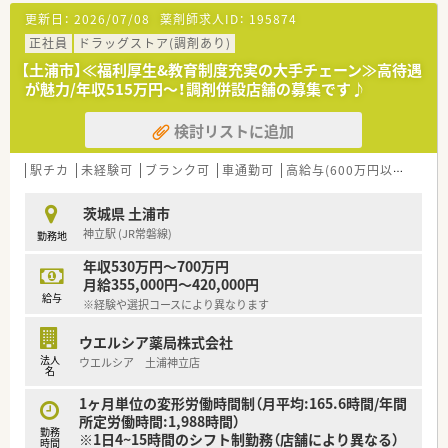
※配属先は面接後に最終提示となります。
更新日：
2026/07/08
薬剤師求人ID：
195874
≪企業の特徴≫
正社員
ドラッグストア(調剤あり)
■大学病院や総合病院の門前薬局を中心に、全都道府県に約600
【土浦市】≪福利厚生&教育制度充実の大手チェーン≫高待遇
店舗以上の調剤薬局を展開しています。
が魅力/年収515万円～！調剤併設店舗の募集です♪
■安心して長く働ける福利厚生制度が整っています。
年間休日は125日！働きやすさを追求した職場環境と、ライフ
検討リストに追加
ステージに合わせた福利厚生を充実させています。
ひとり暮らしの方や子育てをしながら働く方など、様々なサポ
ートがございます。
駅チカ
未経験可
ブランク可
車通勤可
高給与(600万円以上)
寮・
■最先端の知識を学べる環境があります！
同社がより力を入れているのが、高度薬学管理、在宅医療、健
茨城県 土浦市
康サポートに対する取り組みです。
神立駅 (JR常磐線)
勤務地
各分野に合わせた設備整備や研修制度の導入などを進め、薬剤
師が成長できる環境を整えています。
年収530万円～700万円
また、学び、得た知識・経験を資格（外部認定・専門薬剤師資格）
月給355,000円～420,000円
取得に繋げた際にしっかりと評価！
給与
※経験や選択コースにより異なります
手当（月50,000円の支給）に反映をしていただけます♪
ウエルシア薬局株式会社
≪多彩なキャリアスタイルがあります！≫
法人
ウエルシア 土浦神立店
多角的に事業を展開する同社では、薬剤師としての働き方は決し
名
てひとつではありません。
調剤薬局で、在宅医療で、病院薬剤師として、管理部門として、教
1ヶ月単位の変形労働時間制（月平均:165.6時間/年間
育担当としてなどなど…活動領域は広がり続けています。
所定労働時間:1,988時間）
勤務
様々なキャリアのフィールドがあり、そこに向かうための研修制
※1日4~15時間のシフト制勤務（店舗により異なる）
時間