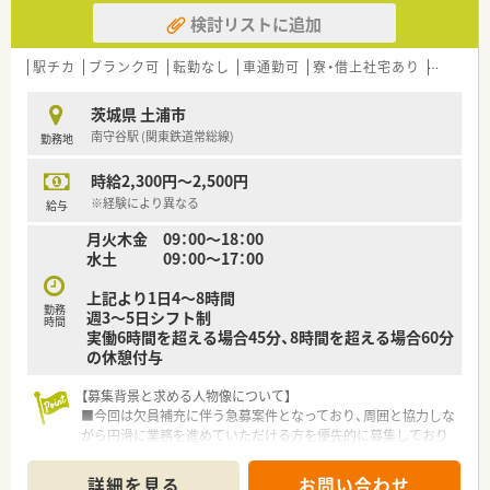
しながら末永く活躍してくれる正社員を求めています。
検討リストに追加
■内科メインの処方箋を応需しているため、薬剤師としての基礎
からしっかり固めて成長したい方に向いています。
■在宅業務に対して意欲があり、周囲のスタッフと協調性を持っ
駅チカ
ブランク可
転勤なし
車通勤可
寮・借上社宅あり
積雪なし
て日々の業務に取り組める方を歓迎しています。
茨城県 土浦市
【勤務実態について】
南守谷駅 (関東鉄道常総線)
勤務地
■年間の休日は120日以上が確保されており、木曜日と祝日のほ
かにシフトを組み合わせた休日が設定されます。
時給2,300円～2,500円
■平日の開局時間は18時までとなっており、遅い時間までの勤
務がないため生活リズムを整えやすい環境です。
※経験により異なる
給与
■月の平均残業時間は10時間から15時間程度と少なめになって
月火木金 09：00～18：00
おり、無理なく心にゆとりを持って働けます。
水土 09：00～17：00
上記より1日4～8時間
勤務
週3～5日シフト制
時間
実働6時間を超える場合45分、8時間を超える場合60分
の休憩付与
【募集背景と求める人物像について】
■今回は欠員補充に伴う急募案件となっており、周囲と協力しな
がら円滑に業務を進めていただける方を優先的に募集しており
ます。
■調剤業務の経験の有無は問いませんので、基礎からしっかり学
詳細を見る
お問い合わせ