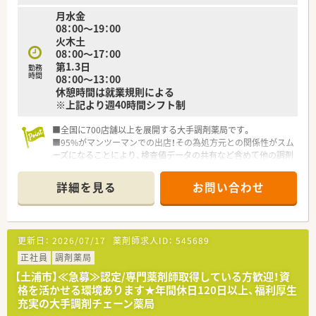
月水金
08：00～19：00
火木土
08：00～17：00
第1.3日
勤務
時間
08：00～13：00
休憩時間は就業規則による
※上記より週40時間シフト制
■全国に700店舗以上を展開する大手調剤薬局です。
■95%がマンツーマンでの出店！その為処方元との関係性がスム
ーズになることにより、検査値データの共有など含めて他の調剤
薬局では経験できない業務提携を行っております。
■駅中や複合店舗開発も行っており、OTCも学びたい薬剤師様に
詳細を見る
お問い合わせ
もピッタリな薬局です。
■ご自身の希望やキャリアプランに合わせて、コースを選べま
す。（地域限定、広域、全国転勤）
■女性にやさしい制度も満載！出産育児に関する制度もしっかり
更新日：
2026/07/17
薬剤師求人ID：
545689
整えています。
■新卒にも人気のある企業で、人材育成も得意としている企業で
正社員
調剤薬局
す。
【土浦市】≪急募≫認定/専門薬剤師取得している方歓迎！資
格を活かせる環境あります★年間休日120日以上、福利厚生
充実の大手調剤チェーン薬局