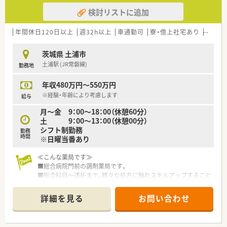
検討リストに追加
年間休日120日以上
週32h以上
車通勤可
寮・借上社宅あり
住宅補
茨城県 土浦市
土浦駅 (JR常磐線)
勤務地
年収480万円～550万円
※経験・年齢により考慮します
給与
月～金 9：00～18：00（休憩60分）
土 9：00～13：00（休憩00分）
シフト制勤務
勤務
時間
※日曜当番あり
≪こんな薬局です≫
■総合病院門前の調剤薬局です。
■総合科目～透析まで、様々な処方に触れスキルアップすること
ができる環境です。
■処方箋枚数は70～90枚/日程、常時2～3名体制で対応しており
詳細を見る
お問い合わせ
ます。
全国に展開している大手調剤チェーン店の為
お休み取得や体調不良時の応援カバーも充実！