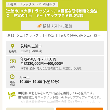
正社員
ドラッグストア(調剤あり)
【土浦市】≪大手ドラッグストア≫豊富な研修制度と勉強
会 充実の手当 キャリアップできる環境完備
検討リストに追加
週32h以上
ブランク可
車通勤可
高給与(600万円以上)
寮・借上社宅あり
茨城県 土浦市
土浦駅 (JR常磐線)
勤務地
年収450万円～600万円
月給320,000円～400,000円
給与
※年齢、経験、能力などを考慮の上、規定により決定
月～土
10：00～19：00（休憩60分）
勤務
時間
■関東・東北を中心に約240店舗を展開している企業です。
■将来的に、マネージメント職へのキャリアアップも可能です。
例：勤務薬剤師⇒管理薬剤師⇒店長・副店長⇒エリアマネージ
ャー⇒バイヤー等