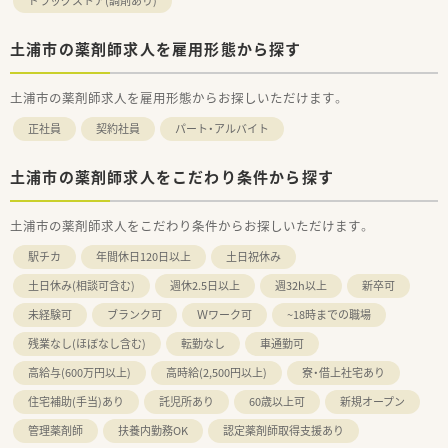
ドラッグストア(調剤あり)
土浦市の薬剤師求人を雇用形態から探す
土浦市の薬剤師求人を雇用形態からお探しいただけます。
正社員
契約社員
パート・アルバイト
土浦市の薬剤師求人をこだわり条件から探す
土浦市の薬剤師求人をこだわり条件からお探しいただけます。
駅チカ
年間休日120日以上
土日祝休み
土日休み(相談可含む)
週休2.5日以上
週32h以上
新卒可
未経験可
ブランク可
Ｗワーク可
~18時までの職場
残業なし(ほぼなし含む)
転勤なし
車通勤可
高給与(600万円以上)
高時給(2,500円以上)
寮・借上社宅あり
住宅補助(手当)あり
託児所あり
60歳以上可
新規オープン
管理薬剤師
扶養内勤務OK
認定薬剤師取得支援あり