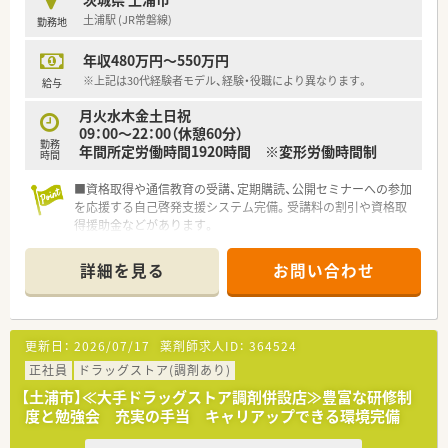
【法人特徴について】
土浦駅 (JR常磐線)
勤務地
■関東や東海などの広域にドミナント展開を行っており、充実し
た事業基盤を誇る大手の調剤薬局チェーンです。
年収480万円～550万円
■個人のノルマはなく店舗の目標を全員で追う風土があり、ボト
ムアップ型で現場の意見が通りやすい社風です。
※上記は30代経験者モデル、経験・役職により異なります。
給与
■薬剤師の正社員比率が70%強と非常に高いため、お互いに支
月火水木金土日祝
え合いながら有給休暇を取得しやすい環境です。
09：00～22：00（休憩60分）
勤務
年間所定労働時間1920時間 ※変形労働時間制
時間
■資格取得や通信教育の受講、定期購読、公開セミナーへの参加
を応援する自己啓発支援システム完備。受講料の割引や資格取
得援助金などがあります。
■ヘルスケア・調剤・ビューティーケア3つのジャンルで、知識や
カウンセリングスキルを磨くことが出来ます。
詳細を見る
お問い合わせ
■国内の優良大学院の経営学修士課程（MBA）に人材を派遣。
MBA取得を目指す薬剤師もいます。
■次期経営人材候補としての入口となる「基礎編」、リーダーシ
ップを学ぶ「中級編」、現職経営職を対象とした「上級編」まで、薬
更新日：
2026/07/17
薬剤師求人ID：
364524
剤師としてだけでなく一社会人として成長出来る本格的なプロ
グラムを用意しています。
正社員
ドラッグストア(調剤あり)
■社内・グループ内のさまざまな事業や新たな業種・業態などで
【土浦市】≪大手ドラッグストア調剤併設店≫豊富な研修制
活躍を希望する人材を募る制度。自ら手を挙げ、自分のキャリア
度と勉強会 充実の手当 キャリアップできる環境完備
を形成していくことができます。