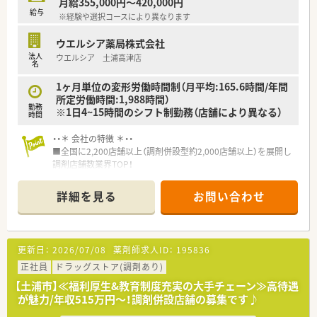
月給355,000円～420,000円
給与
※経験や選択コースにより異なります
ウエルシア薬局株式会社
法人
ウエルシア 土浦高津店
名
1ヶ月単位の変形労働時間制（月平均:165.6時間/年間
所定労働時間:1,988時間）
勤務
※1日4~15時間のシフト制勤務（店舗により異なる）
時間
・・＊ 会社の特徴 ＊・・
■全国に2,200店舗以上（調剤併設型約2,000店舗以上）を展開し
調剤店舗数業界TOP！
■店舗拡大に伴いキャリアアップできるポジションが多数あり！
頑張り次第で高給与も可能！
詳細を見る
お問い合わせ
■経験や勤務コースによりますが、経験の少ない方でも500万前
半スタートと業界TOP水準！
■職種や職域に合わせ、豊富な社内研修や外部組織と連携した研
修を用意されています
更新日：
2026/07/08
薬剤師求人ID：
195836
■薬剤師が中心の会社だからこそ活躍できるキャリアパスが多
種多様に用意されています。
正社員
ドラッグストア(調剤あり)
■店舗拡大に伴い、エリアマネジャーや営業部長等のマネジメン
【土浦市】≪福利厚生&教育制度充実の大手チェーン≫高待遇
トのポジションも増えます。
が魅力/年収515万円～！調剤併設店舗の募集です♪
■在宅や教育等の専門性を活かせるスペシャリストを目指すこ
とも可能です。