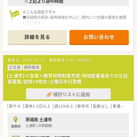
※上記より週40時間
≪こんな会社です≫
■茨城県の県央・県西地域を中心に、県内に17店舗の薬局を展開
しています。
■「人を大事にする心」と併せて「皆様が幸せになるお手伝いを
させていただく」気持ちを忘れずに、調剤、介護を両輪として地
詳細を見る
お問い合わせ
域に貢献できる企業を目指しています。
■年に2回、社員のスキルアップ、情報共有を目的として全員参
加で研修会を行っています。
調剤報酬改定、薬事法改正をはじめとする関連法の変更、新薬
更新日：
2026/07/17
薬剤師求人ID：
193665
の情報、リスクマネージメントと
薬局を取り巻く情報についてなど研修の機会を設け、社員に知
正社員
調剤薬局
識の習得と当事者意識を持って頂 くなど、地域の薬局で
【土浦市】≪急募≫教育研修制度充実/地域密着薬局での正社
は珍しく情報共有や研修の機会を設けている会社です。
員募集/定時18時台・土曜日半日勤務
■正社員、パートの他に準社員制度を設けています。
週32時間以上勤務出来る場合に適用可能となり、年収は正社
検討リストに追加
員の8割換算となります。
賞与も年2回支給があり、正社員と同等の待遇ながら、週休3日
という働き方が実現可能です！
駅チカ
週休2.5日以上
週32h以上
新卒可
転勤なし
車通勤可
高
パートから準社員、正社員から準社員へ変更など、ライフスタ
イルに合わせた働き方が選べます。
茨城県 土浦市
土浦駅 (JR常磐線)
勤務地
≪こんな薬局です≫
■内科・小児科の処方箋をメインに応需しています