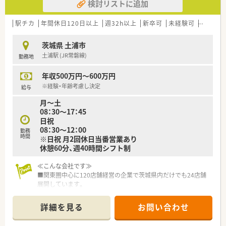
検討リストに追加
駅チカ
年間休日120日以上
週32h以上
新卒可
未経験可
ブラン
茨城県 土浦市
土浦駅 (JR常磐線)
勤務地
年収500万円～600万円
※経験・年齢考慮し決定
給与
月～土
08：30～17：45
日祝
08：30～12：00
勤務
時間
※日祝 月2回休日当番営業あり
休憩60分、週40時間シフト制
≪こんな会社です≫
■関東圏中心に120店舗経営の企業で茨城県内だけでも24店舗
展開しています。
■地域に根付いたかかりつけ薬局を目指しています。
全店舗で在宅訪問を実施し、医師への往診同行も積極的に行って
詳細を見る
お問い合わせ
います。
栄養剤から緩和ケアの麻薬注射まで対応可能な「無菌調剤室・ク