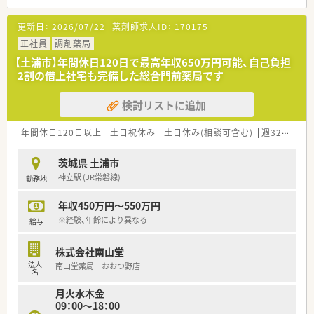
リーンベンチ」を配備しています。
「健康サポート薬局」と「かかりつけ薬剤師」を推進しておりま
更新日：
2026/07/22
薬剤師求人ID：
170175
す。
地域密着の薬局として地域にお住いの患者様から信頼され、選ば
正社員
調剤薬局
れる「かかりつけ薬剤師」を揃え、
【土浦市】年間休日120日で最高年収650万円可能、自己負担
「健康サポート薬局」として地域医療に貢献してまいります。
2割の借上社宅も完備した総合門前薬局です
≪労働環境≫
検討リストに追加
■労働環境を整備し、長く働ける職場づくりをしています。残業
時間は全社平均で5～6時間程度です。
■産休・育休の取得率はほぼ100%です。他の社員へ気兼ねなく
年間休日120日以上
土日祝休み
土日休み(相談可含む)
週32h以上
取得し易い環境です。
茨城県 土浦市
≪こんな薬局です≫
神立駅 (JR常磐線)
勤務地
■内科, 整形外科, 消化器科をメインに応需しています。
■日曜、祝日の営業があります。平日休みがとりやすくなります
年収450万円～550万円
≪こんな方にお勧め≫
※経験、年齢により異なる
給与
■若手が中心となり活躍しているため、活気ある職場で働きたい
方
株式会社南山堂
■安定した企業で働きたい方（年間休日120日、産育休実績・復帰
法人
南山堂薬局 おおつ野店
者多数）
名
月火水木金
09：00～18：00