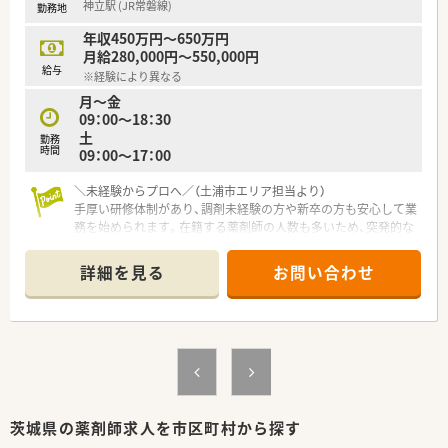
神立駅 (JR常磐線)
勤務地
■年間休日が120日とワークライフバランスが整っています
■日用品から常備薬まで、従業員割引制度など嬉しいメリットも
年収450万円～650万円
たくさんあります！
月給280,000円～550,000円
給与
※経験により異なる
月～金
09：00～18：30
土
勤務
時間
09：00～17：00
＼未経験からプロへ／（土浦市エリア担当より）
手厚い研修体制があり、調剤未経験の方や新卒の方も安心して業
務を始められます。在籍する薬剤師の人数も多いため、突発的な
お休みにも柔軟に対応可能です。
詳細を見る
お問い合わせ
【店舗情報と応需状況について】
■神立駅からお車で5分ほどの場所に位置しており、天候に左右
されず毎日のマイカー通勤が非常に快適な調剤薬局です。
■近隣にある総合病院から多種多様な科目の処方箋を1日あたり
約200枚、月間で約5000枚ほど応需しています。
■幅広い薬物治療に触れることができるため、最新の医薬品知識
を日常の業務を通じて自然と吸収できる環境です。
【募集背景と求める人物像について】
茨城県の薬剤師求人を市区町村から探す
■今後のさらなる地域医療への貢献と、既存店舗のサービス向上