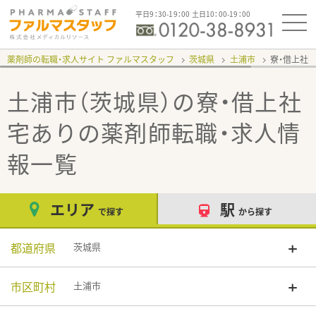
平日9：30-19：00 土日10：00-19：00
薬剤師の転職・求人サイト ファルマスタッフ
茨城県
土浦市
寮・借上社
土浦市（茨城県）の寮・借上社
宅あり
の薬剤師転職・求人情
報一覧
エリア
駅
で探す
から探す
都道府県
茨城県
市区町村
土浦市