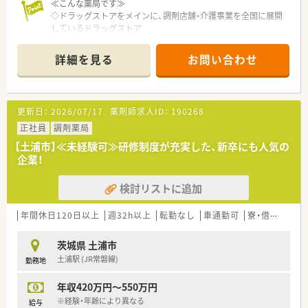
≪こんな薬局です≫
◇ドラッグストアをメインに、調剤店舗・介護事業を全国に展開
しているドラッグストア
◇教育・研修制度も充実で、調剤未経験者・ブランク有の方も安心
して勤務できます。
詳細を見る
お問い合わせ
◇スキルや知識を活かして地域の方々に貢献していける現場で
す。
更新日：
2026/07/17
薬剤師求人ID：
190268
正社員
調剤薬局
【土浦市】≪未経験可≫研修制度が充実した、新卒にも人気の
企業！
検討リストに追加
年間休日120日以上
週32h以上
転勤なし
車通勤可
寮・借上社宅あり
茨城県 土浦市
土浦駅 (JR常磐線)
勤務地
年収420万円～550万円
※経験・年齢により異なる
給与