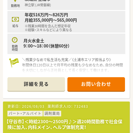
■医療機関の見学研修を実施しており、医師の視点を学ぶ機会が
神立駅 (JR常磐線)
勤務地
あります
年収516万円～826万円
月給355,000円～565,000円
給与
※残業30時間を含んだ想定年収
※経験・スキルなどにより異なる
月火水金土
9：00～18：00（休憩60分）
勤務
時間
＼残業少なめで私生活も充実／（土浦市エリア担当より）
年間休日120日以上で月平均の残業も少なめなため、自分の時間
を大切にしながら正社員として長く安定して働けます。
【店舗情報と応需状況について】
詳細を見る
お問い合わせ
■神立駅から車で5分ほどの場所に位置しており、内科や泌尿器
科をはじめとした地域の総合病院の門前薬局です。
■1日の処方箋枚数は60枚から70枚程度となっており、複数の科
目を応需するため広く深い知識を学べます。
更新日：
2026/08/03
薬剤師求人ID：
732483
■近隣店舗とのヘルプ体制が非常に充実しているため、急な欠員
時にも全員でカバーし合える安心の環境です。
パート・アルバイト
調剤薬局
【守谷市】＜時給2300～2500円♪＞週20時間勤務で社会保
【募集背景と求める人物像について】
険に加入、内科メイン、ヘルプ体制充実！
■今回は欠員補充のための募集となっており、地域の医療に貢献