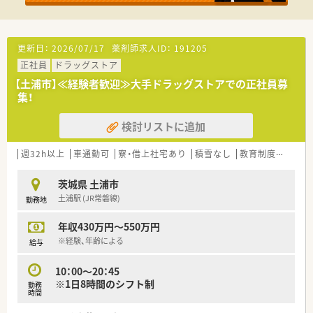
■年に2回、社員のスキルアップ、情報共有を目的として全員参
加で研修会を行っています。
■患者様の為になる資格を取得した場合には資格手当も支給さ
れます
更新日：
2026/07/17
薬剤師求人ID：
191205
正社員
ドラッグストア
≪キャリアアップについて≫
■管理薬剤師→薬局長（※複数店舗を管轄するエリアマネージャ
【土浦市】≪経験者歓迎≫大手ドラッグストアでの正社員募
ー）→エリア長→事業部長というステップです
集！
検討リストに追加
週32h以上
車通勤可
寮・借上社宅あり
積雪なし
教育制度あり
シ
茨城県 土浦市
土浦駅 (JR常磐線)
勤務地
年収430万円～550万円
※経験、年齢による
給与
10：00～20：45
※1日8時間のシフト制
勤務
時間