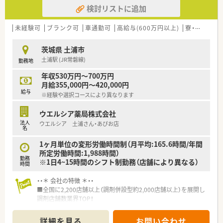
検討リストに追加
■その他にも、管理部門や商品部門等の本社スタッフなど活動領
域は多種多様です。
■在宅実施店舗は年々増加しており、在宅医療へもしっかりと関
未経験可
ブランク可
車通勤可
高給与(600万円以上)
寮・借上社宅あり
わる事ができます。
■育児休暇は3歳まで取得が可能で、時短制度は小学5年生まで
茨城県 土浦市
時短勤務ができるよう変更予定です。
土浦駅 (JR常磐線)
勤務地
■年間休日が120日とワークライフバランスが整っています
■日用品から常備薬まで、従業員割引制度など嬉しいメリットも
年収530万円～700万円
たくさんあります！
月給355,000円～420,000円
給与
※経験や選択コースにより異なります
ウエルシア薬局株式会社
法人
ウエルシア 土浦さん・あぴお店
名
1ヶ月単位の変形労働時間制（月平均:165.6時間/年間
所定労働時間:1,988時間）
勤務
※1日4~15時間のシフト制勤務（店舗により異なる）
時間
・・＊ 会社の特徴 ＊・・
■全国に2,200店舗以上（調剤併設型約2,000店舗以上）を展開し
調剤店舗数業界TOP！
■店舗拡大に伴いキャリアアップできるポジションが多数あり！
頑張り次第で高給与も可能！
詳細を見る
お問い合わせ