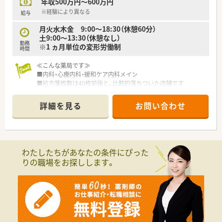
年収500万円～600万円
■1日平均70枚、常時薬剤師3名体制の店舗です。
■50代〜60代とベテラン薬剤師が多数活躍しています。
※経験により異なる
給与
■茨城県南エリアでは土浦市に2店舗のみのため、遠い距離の異
月火水木金 9:00～18:30（休憩60分）
動やヘルプは発生しません。
土9:00～13:30（休憩なし）
勤務
※1 ヵ月単位の変形労働制
時間
≪こんな薬局です≫
■内科・心療内科・緩和ケア内科メイン
■処方箋枚数は40枚前後と、比較的落ちついた店舗です
■周辺には飲食店などが立ち並び、にぎやかなエリアです
■近くに同法人の店舗がもう１店舗あり、フォロー体制がありま
詳細を見る
お問い合わせ
す
≪こんな会社です≫
■茨城県の県央・県西地域を中心に、17店舗の薬局を展開してい
ます
わたしたちがあなたの条件にぴった
■代表は非薬剤師ですが業界動向のアンテナが高く、日々情報収
りの職場をお探しします。
集は欠かさず行っていらっしゃいます。
■定期的に全社に店舗の経営状況や方針についての説明を行い、
社員全員で足並みをそろえて会社をより良くしていきたいと考
えていらっしゃいます
■自社でも介護施設を運営し、地域に根付いた福祉を提供してい
ます
■大手にはない風通しの良い「地域密着型の薬局」の会社です