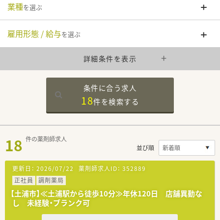
業種
を選ぶ
雇用形態 / 給与
を選ぶ
詳細条件を表示
条件に合う求人
18
件を
検索する
18
件の薬剤師求人
並び順
更新日：
2026/07/22
薬剤師求人ID：
352889
正社員
調剤薬局
【土浦市】≪土浦駅から徒歩10分≫年休120日 店舗異動な
し 未経験・ブランク可