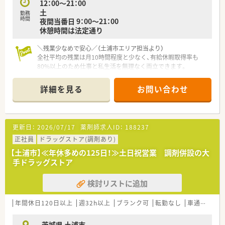
12：00～21：00
土
勤務
時間
夜間当番日 9：00～21：00
休憩時間は法定通り
＼残業少なめで安心／（土浦市エリア担当より）
全社平均の残業は月10時間程度と少なく、有給休暇取得率も
80%以上のため仕事と私生活を無理なく両立できます。
【店舗情報と応需状況について】
詳細を見る
お問い合わせ
■最寄り駅のJR常磐線神立駅から車で10分ほどの場所に位置し
ており、毎日のお車での通勤にも非常に便利です。
■近隣にある約800床の総合病院から、内科や小児科、皮膚科、耳
鼻科をはじめとする幅広い科目を応需しています。
更新日：
2026/07/17
薬剤師求人ID：
188237
■処方箋枚数は1日あたり約200枚ですが、常時10名の薬剤師体
制を整えてゆとりを持って対応しています。
正社員
ドラッグストア(調剤あり)
【土浦市】≪年休多めの125日！≫土日祝営業 調剤併設の大
【募集背景と求める人物像について】
手ドラッグストア
■今回はさらなるサービス向上と手厚い人員体制の維持を目的
として、欠員補充のための正社員を募集しています。
検討リストに追加
■総合科目の幅広い調剤業務を通じて、薬剤師としてのスキルを
高めたいという前向きな意欲のある方を求めています。
■周囲のスタッフと円滑に連携を図りながら、患者様に対して明
年間休日120日以上
週32h以上
ブランク可
転勤なし
車通勤可
るく丁寧な対応ができる方を歓迎いたします。
茨城県 土浦市