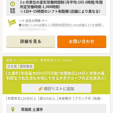
1ヶ月単位の変形労働時間制（月平均:165.6時間/年間
所定労働時間:1,988時間）
勤務
※1日4~15時間のシフト制勤務（店舗により異なる）
時間
・・＊ 会社の特徴 ＊・・
■全国に2,200店舗以上（調剤併設型約2,000店舗以上）を展開し
調剤店舗数業界TOP！
■店舗拡大に伴いキャリアアップできるポジションが多数あり！
頑張り次第で高給与も可能！
詳細を見る
お問い合わせ
■経験や勤務コースによりますが、経験の少ない方でも500万前
半スタートと業界TOP水準！
■職種や職域に合わせ、豊富な社内研修や外部組織と連携した研
修を用意されています
更新日：
2026/07/22
薬剤師求人ID：
95493
■薬剤師が中心の会社だからこそ活躍できるキャリアパスが多
種多様に用意されています。
正社員
調剤薬局
■店舗拡大に伴い、エリアマネジャーや営業部長等のマネジメン
【土浦市】年収最大650万円可能！年間休日124日と充実の福
トのポジションも増えます。
利厚生で私生活も大切にできる大手グループの正社員求人！
■在宅や教育等の専門性を活かせるスペシャリストを目指すこ
とも可能です。
検討リストに追加
■その他にも、管理部門や商品部門等の本社スタッフなど活動領
域は多種多様です。
■在宅実施店舗は年々増加しており、在宅医療へもしっかりと関
年間休日120日以上
週32h以上
未経験可
ブランク可
転勤なし
わる事ができます。
■育児休暇は3歳まで取得が可能で、時短制度は小学5年生まで
茨城県 土浦市
時短勤務ができるよう変更予定です。