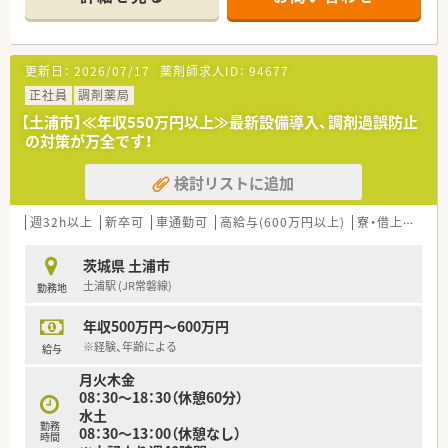
びたい新卒の方やブランクがある方も意欲があれば大歓迎で
す。
■地域医療の担い手として患者様に有益なサービスを提供した
いという、高いホスピタリティをお持ちの薬剤師様を求めていま
更新日：
2026/07/17
薬剤師求人ID：
94677
す。
正社員
調剤薬局
【土浦市】≪年収550万円以上≫最新設備導入、調剤過誤防止
の対策が万全です！
検討リストに追加
週32h以上
新卒可
車通勤可
高給与(600万円以上)
寮・借上社宅あり
茨城県 土浦市
土浦駅 (JR常磐線)
勤務地
年収500万円～600万円
※経験、年齢による
給与
月火木金
08：30～18：30（休憩60分）
水土
勤務
08：30～13：00（休憩なし）
時間