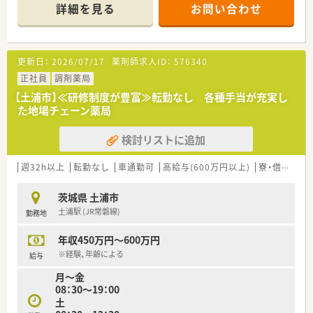
■調剤併設店舗の場合、基本的に調剤の業務がメインとなりま
詳細を見る
お問い合わせ
す。
更新日：
2026/07/17
薬剤師求人ID：
576340
正社員
調剤薬局
【土浦市】≪研修制度が豊富≫転勤なし 各種手当が充実し
た地場チェーン薬局
検討リストに追加
週32h以上
転勤なし
車通勤可
高給与(600万円以上)
寮・借上社宅あり
茨城県 土浦市
土浦駅 (JR常磐線)
勤務地
年収450万円～600万円
※経験、年齢による
給与
月～金
08：30～19：00
土