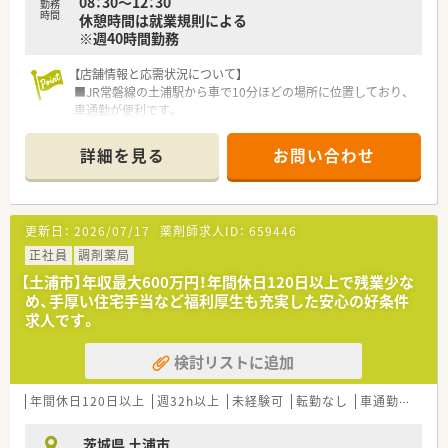
08：30～12：30
勤務
時間
休憩時間は就業規則による
※週40時間勤務
【店舗情報と応需状況について】
■JR常磐線の土浦駅から車で10分ほどの場所に位置しており、
車通勤が便利です。
■主に内科の処方箋を応需しており、1日あたり約70枚を対応し
ております。
詳細を見る
お問い合わせ
■薬剤師は常時2～3名体制で、事務スタッフも常勤で3名在籍し
ています。
【法人特徴について】
更新日：
2026/07/17
薬剤師求人ID：
659446
■栃木県と茨城県で調剤薬局を17店舗運営している地域に密着
した法人です。
正社員
調剤薬局
■在宅・介護事業との連携を軸として、患者様本位の地域医療を
【土浦市】年収最大600万円！年間休日120日以上で残業少な
目指します。
め、手厚い住宅手当など福利厚生も充実した安心の好条件
■健康サポート薬局の認定や、地域支援体制加算の算定を積極的
求人です。
に推進ます。
検討リストに追加
【こんな取り組みをしています】
■本社に模擬薬局を併設しており、より実践的な研修を受けるこ
とができます。
年間休日120日以上
週32h以上
未経験可
転勤なし
車通勤可
高給
■e-ラーニングの受講料を補助し、認定薬剤師の資格取得を支援
します。
茨城県 土浦市