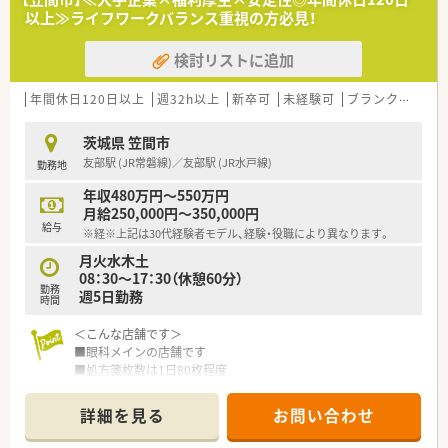
に致します。
以上≫ライフワークバランス重視の方必見！
■また経験のある方でも1ヶ月間は責任を持って頂くことをせず
に、地域の医療施設との関係などについて十分な研修を受けて頂
検討リストに追加
きます。その後は、スキルアップ研修を定期的に受けて頂いて、
個人のレベルアップを図れるようにします。
年間休日120日以上
週32h以上
新卒可
未経験可
ブランク可
車
茨城県 笠間市
友部駅 (JR常磐線)／友部駅 (JR水戸線)
勤務地
年収480万円～550万円
月給250,000円～350,000円
給与
※経※上記は30代経験者モデル、経験・役職により異なります。
月火水木土
08：30～17：30（休憩60分）
勤務
週5日勤務
時間
＜こんな店舗です＞
■眼科メインの店舗です
■処方箋枚数は1日80枚程度
■友部ICから車で10分程の距離です
■金日祝の固定休店舗です
詳細を見る
お問い合わせ
■近隣に他店舗もございます