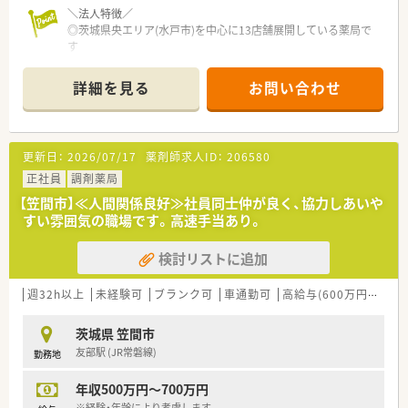
＼法人特徴／
◎茨城県央エリア(水戸市)を中心に13店舗展開している薬局で
す
◎地域の方の健康的な生活に貢献することを企業理念に掲げ、
茨城県で一番患者さんに愛される会社を目指しています！
詳細を見る
お問い合わせ
＼キャリアパス／
◎複数店舗の統括や、本部勤務など、キャリアパスが多様
◎異動は相談ベースで無理な異動はありません
更新日：
2026/07/17
薬剤師求人ID：
206580
◎産育休の実績多数！時短勤務で活躍している方もたくさんいら
っしゃいます
正社員
調剤薬局
【笠間市】≪人間関係良好≫社員同士仲が良く、協力しあいや
＼薬局の雰囲気／
すい雰囲気の職場です。高速手当あり。
◎社内の関係性良し！
積極的に社内交流会を開催しており、
検討リストに追加
店舗の垣根を超えて組織全体で動いています！
◎上層部との距離も近く、風通しの良い会社です
定期的に経営方針発表会を開催しており、
週32h以上
未経験可
ブランク可
車通勤可
高給与(600万円以上)
社長がどんなことを考えており、
どんなことをしようとしているのかを直接聞く機会を設けてい
茨城県 笠間市
ます
友部駅 (JR常磐線)
勤務地
＼「薬局」に拘らない幅広い取り組み／
年収500万円～700万円
◎プロスポーツチームと提携し、地域活性化をする仕事をしたり
と
※経験・年齢により考慮します