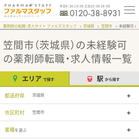
平日9：30-19：00 土日10：00-19：00
薬剤師の転職・求人サイト ファルマスタッフ
茨城県
笠間市
未経験可
笠間市（茨城県）の未経験可
の薬剤師転職・求人情報一覧
エリア
駅
で探す
から探す
都道府県
茨城県
市区町村
笠間市
業種
を選ぶ