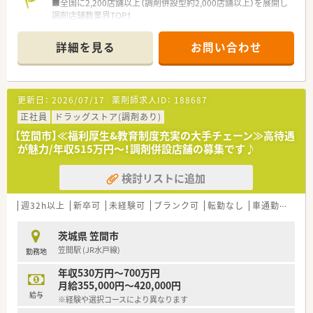
■全国に2,200店舗以上（調剤併設型約2,000店舗以上）を展開し
調剤店舗数業界TOP！
■店舗拡大に伴いキャリアアップできるポジションが多数あり！
頑張り次第で高給与も可能！
詳細を見る
お問い合わせ
■経験や勤務コースによりますが、経験の少ない方でも500万前
半スタートと業界TOP水準！
■職種や職域に合わせ、豊富な社内研修や外部組織と連携した研
修を用意されています
更新日：
2026/07/17
薬剤師求人ID：
188687
■薬剤師が中心の会社だからこそ活躍できるキャリアパスが多
種多様に用意されています。
正社員
ドラッグストア(調剤あり)
■店舗拡大に伴い、エリアマネジャーや営業部長等のマネジメン
【笠間市】≪福利厚生&教育制度充実の大手チェーン≫高待遇
トのポジションも増えます。
が魅力/年収515万円～！調剤併設店舗の募集です♪
■在宅や教育等の専門性を活かせるスペシャリストを目指すこ
とも可能です。
検討リストに追加
■その他にも、管理部門や商品部門等の本社スタッフなど活動領
域は多種多様です。
■在宅実施店舗は年々増加しており、在宅医療へもしっかりと関
週32h以上
新卒可
未経験可
ブランク可
転勤なし
車通勤可
高給
わる事ができます。
■育児休暇は3歳まで取得が可能で、時短制度は小学5年生まで
茨城県 笠間市
時短勤務ができるよう変更予定です。
笠間駅 (JR水戸線)
勤務地
■年間休日が120日とワークライフバランスが整っています
■日用品から常備薬まで、従業員割引制度など嬉しいメリットも
年収530万円～700万円
たくさんあります！
月給355,000円～420,000円
給与
※経験や選択コースにより異なります