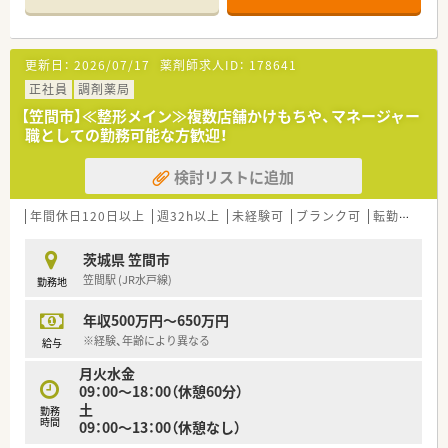
更新日：
2026/07/17
薬剤師求人ID：
178641
正社員
調剤薬局
【笠間市】≪整形メイン≫複数店舗かけもちや、マネージャー
職としての勤務可能な方歓迎！
検討リストに追加
年間休日120日以上
週32h以上
未経験可
ブランク可
転勤なし
茨城県 笠間市
笠間駅 (JR水戸線)
勤務地
年収500万円～650万円
※経験、年齢により異なる
給与
月火水金
09：00～18：00（休憩60分）
土
勤務
時間
09：00～13：00（休憩なし）