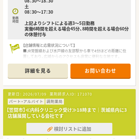
08：30～18：30
最短3～4年目でエリアマネージャー(SV)」に昇格できるなど、
土
成長中の企業だからこそ昇格チャンスも多い企業です。
08：30～17：30
■勤務年数や年齢に関係がない職務給制度を採用しており、若く
勤務
から責任のあるポジションを目指したい方、
時間
上記よりシフトによる週3～5日勤務
高年収希望の方はおすすめの会社です！
実働6時間を超える場合45分、8時間を超える場合60分
の休憩付与
<設備面について>
■最新のシステムを導入し、対物業務にかかる時間を短縮し、よ
【店舗情報と応需状況について】
り丁寧な服薬指導が可能な環境を整えています。
■JR常磐線および水戸線の友部駅から車で4分ほどの距離に位
■機器類に関しては、音声入力の薬歴･ピッキングサポートシス
置しており、広域からのアクセスも非常に便利な立地です。
テム･投薬カウンターに薬歴閲覧用タブレット設置など、薬剤師
■近隣の立川記念病院より内科や消化器科など多科目の処方箋
が安心して働く事が出来る様に最新の機械を導入されていま
を月に約1,820枚ほど応需しており、幅広い知識を習得できま
す。
詳細を見る
お問い合わせ
す。
■現在5名の薬剤師が在籍しており、総合科目に対応しながら地
<研修制度について>
域に根ざした付加価値の高いサービスを提供しています。
■業務習得制度によるOJT・OTC店内勉強会や、中途入社社員研
修、薬剤師全体研修、新任薬局長研修など幅広い研修を整えてい
更新日：
2026/07/09
薬剤師求人ID：
171070
【募集背景と求める人物像について】
ます。
■今回は欠員補充による急募案件となっており、周囲と協力しな
パート・アルバイト
調剤薬局
■研修認定薬剤師単位取得の支援（eラーニング）…年間10万円
がら円滑に業務を遂行できる方を優先的に募集しています。
まで学会参加やｅラーニング等に掛かる費用を会社負担してい
【笠間市】≪内科クリニック受け≫18時まで｜茨城県内に3
■年齢については50代前半までの方を幅広く募集しており、性
ます。
店舗展開している会社です
別を問わず新しい環境に挑戦したい意欲のある方を歓迎しま
す。
<福利厚生について>
検討リストに追加
■調剤業務の経験者はもちろんのこと、未経験の方やブランクが
■基本日祝休みになる為、プライベートも充実してご勤務が可能
ある方でも積極的に患者様へ向き合える方を求めています。
です。