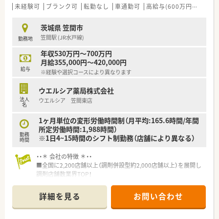
■在宅実施店舗は年々増加しており、在宅医療へもしっかりと関
未経験可
ブランク可
転勤なし
車通勤可
高給与(600万円以上)
わる事ができます。
■育児休暇は3歳まで取得が可能で、時短制度は小学5年生まで
茨城県 笠間市
時短勤務ができるよう変更予定です。
笠間駅 (JR水戸線)
勤務地
■年間休日が120日とワークライフバランスが整っています
■日用品から常備薬まで、従業員割引制度など嬉しいメリットも
年収530万円～700万円
たくさんあります！
月給355,000円～420,000円
給与
※経験や選択コースにより異なります
ウエルシア薬局株式会社
法人
ウエルシア 笠間東店
名
1ヶ月単位の変形労働時間制（月平均:165.6時間/年間
所定労働時間:1,988時間）
勤務
※1日4~15時間のシフト制勤務（店舗により異なる）
時間
・・＊ 会社の特徴 ＊・・
■全国に2,200店舗以上（調剤併設型約2,000店舗以上）を展開し
調剤店舗数業界TOP！
■店舗拡大に伴いキャリアアップできるポジションが多数あり！
頑張り次第で高給与も可能！
詳細を見る
お問い合わせ
■経験や勤務コースによりますが、経験の少ない方でも500万前
半スタートと業界TOP水準！
■職種や職域に合わせ、豊富な社内研修や外部組織と連携した研