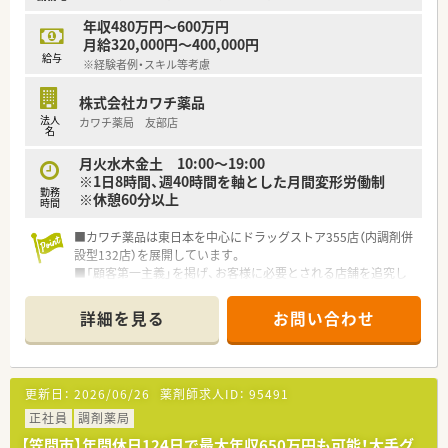
■特徴のひとつとして、近隣に複数店舗を展開していることが挙
≪こんな店舗です≫
げられます。
年収480万円～600万円
■薬局では非常に希少な土日休みの店舗です
近隣店舗で相互扶助関係を保つことで、急なお休みや薬剤の管
月給320,000円～400,000円
■総合門前ですが1日の枚数は50～60枚、近隣に系列店があるの
理、情報の共有などをスムーズに行うことができています。
給与
※経験者例・スキル等考慮
で人の行き来もありフォロー体制抜群です
■育休・育短の取得実績は100%！復帰率も96%と非常に高い水
準がございます。子育て世代の方も活躍できる環境がございま
株式会社カワチ薬品
≪休日・各種手当など≫
す。
法人
カワチ薬局 友部店
■薬剤師手当の他、能率手当、皆勤手当、住宅手当など完備
名
■年間休日120日以上！
＜こんな方にオススメ！＞
■慶弔休暇、傷病休暇、夏季休暇あり
月火水木金土 10:00～19:00
★在宅の実施率は全店舗の内90%のため在宅医療に興味・熱意の
■産育休の実績もあります！
※1日8時間、週40時間を軸とした月間変形労働制
ある方！
勤務
※休憩60分以上
★年間休日120日以上のためライフワークバランス重視の方！
時間
≪こんな方にお勧め！≫
★地域密着の薬局で働きたい方！
■若手で複数科目を経験してスキルアップしていきたい方
■カワチ薬品は東日本を中心にドラッグストア355店（内調剤併
■かかりつけや在宅のノルマを設けない等、個人の考えや目指す
設型132店）を展開しています。
姿を尊重する会社です。
■「顧客第一主義」を掲げ、お客様に必要とされる店舗を追究し
自分で考え成長したい方に
ており品揃え数も業界随一です。
■大手ほど大規模ではなく、でもしっかりと安定した会社で働き
■薬剤師の募集にあたって、自宅通勤のエリア社員と転居を伴う
詳細を見る
お問い合わせ
たい方におススメです。
異動があるナショナル社員の2コースに分かれています。
一人一人に合わせた働き方を調整しており、個別に相談も受け
■勤務薬剤師だけでなく、薬局長や管理職、幹部候補としてのキ
付けます
ャリアビジョンも描ける環境です。
■入社前の話と差が出ないような面接を心がけているので、ミス
■調剤併設店舗でのご勤務の場合、薬剤師は調剤投薬業務が中心
更新日：
2026/06/26
薬剤師求人ID：
95491
マッチは少なく離職率も低い会社です。
となります。
「思っていた会社と違った」と転職したことがある方、安心し
■「地域の人々の健康を支えたい」という思いを大事にされてい
正社員
調剤薬局
てください♪
る方、ぜひご応募ください。
【笠間市】年間休日124日で最大年収650万円も可能！大手グ