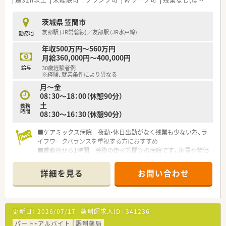
茨城県 笠間市
友部駅 (JR常磐線)／友部駅 (JR水戸線)
勤務地
年収500万円～560万円
月給360,000円～400,000円
給与
30歳経験者例
※経験、就業条件により異なる
月～金
08：30～18：00（休憩90分）
土
勤務
時間
08：30～16：30（休憩90分）
■ケアミックス病院 夜勤・休日出勤がなく残業も少ない為、ラ
イフワークバランスを重視する方におすすめ
■首都圏から1時間 芸術の街≪笠間≫の病院です。家賃や物価
も安く、穏やかな人間関係の中でゆっくりとお仕事できます
■有給取得率100%、育休取得率100％、離職率1.27%！定着率が
詳細を見る
お問い合わせ
良く、長く働きたい方にピッタリの職場です
更新日：
2026/07/17
薬剤師求人ID：
341236
パート・アルバイト
調剤薬局