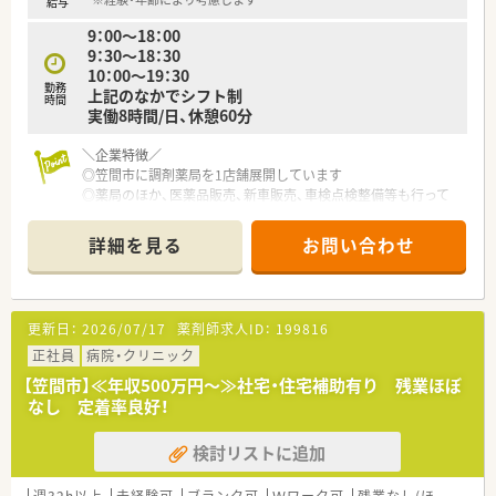
給与
活躍できるフィールドが沢山あります
9：00〜18：00
◎全国各地の就職イベントに参加しインターシップも積極的に
9：30〜18：30
行っています
10：00〜19：30
県外から就職する方も多く若い世代の方が多く活躍しています！
勤務
上記のなかでシフト制
時間
実働8時間/日、休憩60分
＼充実の研修制度／
◎新人研修：集合研修、現場研修、フォローアップ研修、等
＼企業特徴／
◎中途研修：メンター制度、ヒアリング・カウンセリングスキル研
◎笠間市に調剤薬局を1店舗展開しています
修、等
◎薬局のほか、医薬品販売、新車販売、車検点検整備等も行って
薬剤師に必要な研修を用意！
おります
◎患者さんの立場にたち、安心と信頼を大切にしています
詳細を見る
お問い合わせ
＼店舗特徴／
◎薬局の隣にあるクリニックからの処方がメインです
◎主に内科や整形外科、透析の処方箋を受けています
更新日：
2026/07/17
薬剤師求人ID：
199816
◎お車での通勤が便利なエリアです！
正社員
病院・クリニック
＼こんな方におすすめです／
【笠間市】≪年収500万円～≫社宅・住宅補助有り 残業ほぼ
◎異動のない環境で地域の患者さんとしっかり関わりたいかた
なし 定着率良好！
◎Uターンを希望する方
◎職場見学随時可能です！
検討リストに追加
◎未経験の方でも、丁寧に指導いたします
週32h以上
未経験可
ブランク可
Ｗワーク可
残業なし(ほぼなし含む)