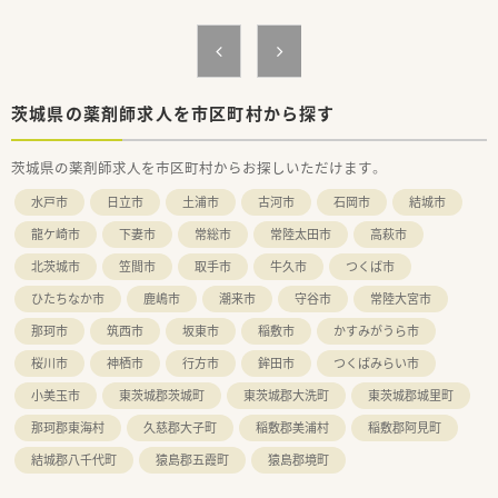
のご家族に寄り添った丁寧な対応ができる方を求めています。
■周囲のスタッフと円滑なコミュニケーションを取りながら、お
互いに協力し合って業務に取り組める方を歓迎いたします。
【法人特徴について】
■茨城県内を中心に店舗を展開しており、調剤薬局の運営だけで
茨城県の薬剤師求人を市区町村から探す
なく居宅介護支援事業所の併設やグループ内連携を行っていま
す。
茨城県の薬剤師求人を市区町村からお探しいただけます。
■地域の高齢福祉事業や地域包括支援センターとの距離が近く、
介護保険に関わる全ての業務において強みを持っている法人で
水戸市
日立市
土浦市
古河市
石岡市
結城市
す。
■各店舗に登録販売者の資格を持つスタッフを配置しており、セ
龍ケ崎市
下妻市
常総市
常陸太田市
高萩市
ルフメディケーションの推進や適切な選択の支援に努めていま
北茨城市
笠間市
取手市
牛久市
つくば市
す。
ひたちなか市
鹿嶋市
潮来市
守谷市
常陸大宮市
【職場環境と雰囲気】
■子育て中の女性薬剤師やベテランのフルパートスタッフが在
那珂市
筑西市
坂東市
稲敷市
かすみがうら市
籍しており、家庭の事情やお休みに理解がある温かい職場です。
桜川市
神栖市
行方市
鉾田市
つくばみらい市
■薬局内にはキッズルームを完備しているため、小さなお子様連
れの患者様にも焦らずゆとりを持って対応できる環境です。
小美玉市
東茨城郡茨城町
東茨城郡大洗町
東茨城郡城里町
■健康フェアなどのイベントや忘年会も実施しており、スタッフ
那珂郡東海村
久慈郡大子町
稲敷郡美浦村
稲敷郡阿見町
同士だけでなく地域の皆様との交流も大切にしています。
結城郡八千代町
猿島郡五霞町
猿島郡境町