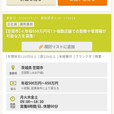
■「機能性のあるアロマ」や「医療用サプリメント」を活用した予
防医療にも携わる事が可能です。
■より高度な知識を学びたい方という方には、大学病院の敷地内
へも薬局を出店しており、病院と連携し病院研修を実施しており
更新日：
2026/07/17
薬剤師求人ID：
176024
「外来がん治療認定薬剤師」をはじめとする資格・専門性を身に
正社員
調剤薬局
つける事ができる様にサポートしてくれます。
【笠間市】≪年収650万円可！≫複数店舗での勤務や管理職が
■キャリアアップについても個人の志向に合わせて、マネジメン
可能な方を募集！
トとスペシャリスト（専門性を極める）2つコースが用意されてい
ます。
検討リストに追加
≪手厚い福利厚生≫
■薬剤師資格以外の資格に対しても手当を支給しております（ア
年間休日120日以上
週32h以上
未経験可
ブランク可
残業なし(ほぼなし含む)
ロマテラピー検定、かかりつけ薬剤師など）
■病気やケガなどで働けないときの生活費をサポート「LTD（保
茨城県 笠間市
険）」に会社が加入してくれます。
■住宅手当20,000～40,000円あり（要件あり）
笠間駅 (JR水戸線)
勤務地
＜長く働くことができる環境です！＞
年収500万円～650万円
■全国転勤可能・エリア限定・自宅から通えるコース、など転勤の
※経験、就業条件により異なる
給与
範囲もご指定頂けますのでご自身のライフスタイルに合わせた
配属地をご提案頂けます。
月火木金土
■地域手当がつくエリアもございます！ご勤務条件やご経験を考
09：00～18：30
慮して高年収でご入社することも可能です。
勤務
実働8時間/日、休憩60分
時間
■特徴のひとつとして、近隣に複数店舗を展開していることが挙
げられます。