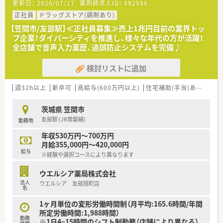
更新日：
2026/07/17
薬剤師求人ID：
492986
■薬剤師が中心の会社だからこそ活躍できるキャリアパスが多
種多様に用意されています。
正社員
ドラッグストア(調剤あり)
■店舗拡大に伴い、エリアマネジャーや営業部長等のマネジメン
【笠間市/友部駅】≪正社員募集≫売上1兆円目前の業界トッ
トのポジションも増えます。
プ企業！ダイバーシティを推進し、様々な年代の方が活躍！
■在宅や教育等の専門性を活かせるスペシャリストを目指すこ
全店舗で音声入力薬歴、過誤防止システムを完備♪
とも可能です。
■その他にも、管理部門や商品部門等の本社スタッフなど活動領
検討リストに追加
域は多種多様です。
■在宅実施店舗は年々増加しており、在宅医療へもしっかりと関
わる事ができます。
週32h以上
新卒可
高給与(600万円以上)
住宅補助(手当)あり
認定
■育児休暇は3歳まで取得が可能で、時短制度は小学5年生まで
時短勤務ができるよう変更予定です。
茨城県 笠間市
■年間休日が120日とワークライフバランスが整っています
友部駅 (JR常磐線)
勤務地
■日用品から常備薬まで、従業員割引制度など嬉しいメリットも
たくさんあります！
年収530万円～700万円
月給355,000円～420,000円
給与
※経験や選択コースにより異なります
ウエルシア薬局株式会社
法人
ウエルシア 友部旭町店
名
1ヶ月単位の変形労働時間制（月平均:165.6時間/年間
所定労働時間:1,988時間）
勤務
※1日4~15時間のシフト制勤務（店舗により異なる）