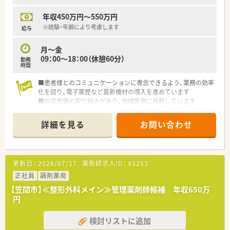
ます。
年収450万円～550万円
■新入社員研修や中堅社員研修、管理者研修など、階層別での研
修プログラムのほか、薬局内での勉強会、学術大会への参加など
※経験・年齢により考慮します
給与
教育制度も充実しています
月～金
≪成長できる環境≫
09：00～18：00（休憩60分）
勤務
■在宅の実施率は90%！
時間
約26年前から在宅・施設業務に取り組んで来た経験･実績を活か
し医療機関との連携を深めてます。薬剤師一人あたりの処方箋
■患者様とのコミュニケーションに専念できるよう、業務の効率
処理枚数が少なく、バランス良く業務をこなす事が可能です。
化を図り、電子薬歴など最新機材の導入を進めています
■「機能性のあるアロマ」や「医療用サプリメント」を活用した予
■在宅医療の取り組みがあり、地域医療に貢献しています
防医療にも携わる事が可能です。
■入社年数やキャリアに応じた研修制度があります。基礎から
■より高度な知識を学びたい方という方には、大学病院の敷地内
しっかり身につけていける体制が整っています。
詳細を見る
お問い合わせ
へも薬局を出店しており、病院と連携し病院研修を実施しており
「外来がん治療認定薬剤師」をはじめとする資格・専門性を身に
つける事ができる様にサポートしてくれます。
■キャリアアップについても個人の志向に合わせて、マネジメン
更新日：
2026/07/17
薬剤師求人ID：
93253
トとスペシャリスト（専門性を極める）2つコースが用意されてい
ます。
正社員
調剤薬局
【笠間市】≪整形外科メイン≫管理薬剤師候補 年収650万
≪手厚い福利厚生≫
円
■薬剤師資格以外の資格に対しても手当を支給しております（ア
ロマテラピー検定、かかりつけ薬剤師など）
検討リストに追加
■病気やケガなどで働けないときの生活費をサポート「LTD（保
険）」に会社が加入してくれます。