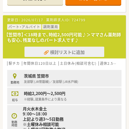
約社員への切り替えもご相談可。
○こんな方におすすめ○
・経営等に興味のある方
更新日：
2026/07/17
薬剤師求人ID：
724799
・安定性には定評のある企業で安心就業を求めている方
パート・アルバイト
調剤薬局
【笠間市】＜18時まで、時給2,500円可能♪＞ママさん薬剤師
も安心、残業なしのパート求人です♪
検討リストに追加
駅チカ
年間休日120日以上
土日休み(相談可含む)
週休2.5日以上
茨城県 笠間市
友部駅 (JR常磐線)／友部駅 (JR水戸線)
勤務地
時給2,200円～2,500円
※経験、就業条件により異なる
給与
月火水木金土
9：00～18：00
上記より週3～5日勤務
勤務
※土曜休み相談可能
時間