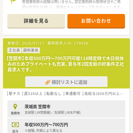
管理薬剤師の経験は問いません。認定薬剤師の取得状況やご希
望の年収をお伺いし、最適なキャリアアップをサポートします。
【店舗情報と応需状況について】
詳細を見る
お問い合わせ
■岩間駅から車で8分ほどの場所にあり、地域に密着した内科・
循環器科医院の処方箋をメインに応需しています。
■1日の処方箋枚数は40枚程度と比較的落ち着いており、患者様
一人ひとりと丁寧に向き合える環境が整っています。
更新日：
2026/07/17
薬剤師求人ID：
178638
■外来だけでなく施設と個人宅の在宅医療にも対応しており、地
域に深く根ざした医療サービスを提供しています。
正社員
調剤薬局
【笠間市】年収500万円〜700万円可能！18時定時で木日祝休
【募集背景と求める人物像について】
みのためプライベートも充実、賞与年2回支給の好条件正社
■今回は体制強化のための欠員補充を目的としており、即戦力と
員求人です。
して活躍していただける正社員を急募しています。
■在宅業務に注力しているため普通自動車の運転ができる方を
検討リストに追加
求め、前向きに業務をこなせる方を歓迎しています。
■管理薬剤師の経験は不問となっており、これから薬局の中核と
してステップアップしていきたい方に最適です。
駅チカ
週32h以上
転勤なし
車通勤可
高給与(600万円以上)
積雪
【法人特徴について】
茨城県 笠間市
■医療や介護など5つの柱を展開する健康の総合商社であり、在
友部駅 (JR常磐線)／友部駅 (JR水戸線)
勤務地
宅医療と生涯研修を軸とした経営を行っています。
■20年以上前から在宅医療の先駆けとしてノウハウを蓄積して
年収500万円～700万円
おり、業界内でも高いシェアと実績を誇ります。
■ドライブスルー薬局の設置など、既存の枠にとらわれずに5年
※経験、年齢により異なる
給与