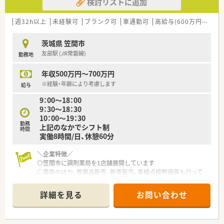
検討リストに追加
週32h以上
未経験可
ブランク可
車通勤可
高給与(600万円以上)
茨城県 笠間市
友部駅 (JR常磐線)
勤務地
年収500万円～700万円
※経験・年齢により考慮します
給与
9：00〜18：00
9：30〜18：30
10：00〜19：30
勤務
上記のなかでシフト制
時間
実働8時間/日、休憩60分
＼企業特徴／
◎笠間市に調剤薬局を1店舗展開しています
◎薬局のほか、医薬品販売、新車販売、車検点検整備等も行って
おります
◎患者さんの立場にたち、安心と信頼を大切にしています
詳細を見る
お問い合わせ
＼店舗特徴／
◎薬局の隣にあるクリニックからの処方がメインです