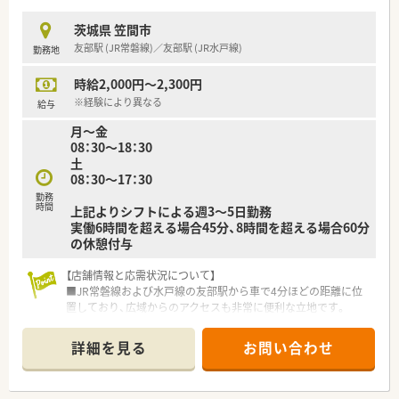
ことがありません。
茨城県 笠間市
<働き方について>
友部駅 (JR常磐線)／友部駅 (JR水戸線)
勤務地
■ライフスタイルに合わせて｢9時間勤務・8時間勤務｣のどちら
か選択が可能です！
時給2,000円～2,300円
■就業時間も薬局の営業時間に合わせている為、ライフワークバ
ランスを保つことが可能です。
※経験により異なる
給与
■キャリアパスが明確で早い段階から責任あるポジションに就
月～金
くチャンスがあり｢1～2年目で薬局長、
08：30～18：30
最短3～4年目でエリアマネージャー(SV)」に昇格できるなど、
土
成長中の企業だからこそ昇格チャンスも多い企業です。
08：30～17：30
■勤務年数や年齢に関係がない職務給制度を採用しており、若く
勤務
から責任のあるポジションを目指したい方、
時間
上記よりシフトによる週3～5日勤務
高年収希望の方はおすすめの会社です！
実働6時間を超える場合45分、8時間を超える場合60分
の休憩付与
<設備面について>
■最新のシステムを導入し、対物業務にかかる時間を短縮し、よ
【店舗情報と応需状況について】
り丁寧な服薬指導が可能な環境を整えています。
■JR常磐線および水戸線の友部駅から車で4分ほどの距離に位
■機器類に関しては、音声入力の薬歴･ピッキングサポートシス
置しており、広域からのアクセスも非常に便利な立地です。
テム･投薬カウンターに薬歴閲覧用タブレット設置など、薬剤師
■近隣の立川記念病院より内科や消化器科など多科目の処方箋
が安心して働く事が出来る様に最新の機械を導入されていま
を月に約1,820枚ほど応需しており、幅広い知識を習得できま
す。
詳細を見る
お問い合わせ
す。
■現在5名の薬剤師が在籍しており、総合科目に対応しながら地
<研修制度について>
域に根ざした付加価値の高いサービスを提供しています。
■業務習得制度によるOJT・OTC店内勉強会や、中途入社社員研