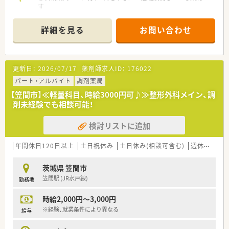
す
◎地域の方の健康的な生活に貢献することを企業理念に掲げ、
茨城県で一番患者さんに愛される会社を目指しています！
詳細を見る
お問い合わせ
＼薬局の雰囲気／
◎社内の関係性良し！
積極的に社内交流会を開催しており、
更新日：
2026/07/17
薬剤師求人ID：
176022
店舗の垣根を超えて組織全体で動いています！
◎上層部との距離も近く、風通しの良い会社です
パート・アルバイト
調剤薬局
◎異動は相談ベースで無理な異動はありません
【笠間市】≪軽量科目、時給3000円可♪≫整形外科メイン、調
◎産育休の実績多数！復帰後、時短勤務で活躍している方もたく
剤未経験でも相談可能！
さんいらっしゃいます
検討リストに追加
＼「薬局」に拘らない幅広い取り組み／
◎プロスポーツチームと提携し、地域活性化をする仕事をしたり
と
年間休日120日以上
土日祝休み
土日休み(相談可含む)
週休2.5日以上
活躍できるフィールドが沢山あります
◎全国各地の就職イベントに参加しインターシップも積極的に
茨城県 笠間市
行っています
笠間駅 (JR水戸線)
勤務地
県外から就職する方も多く若い世代の方が多く活躍しています！
時給2,000円～3,000円
＼充実の研修制度／
◎新人研修：集合研修、現場研修、フォローアップ研修、等
※経験、就業条件により異なる
給与
◎中途研修：メンター制度、ヒアリング・カウンセリングスキル研
修、等