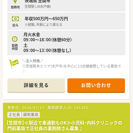
茨城県 笠間市
笠間駅 (JR水戸線)
勤務地
年収500万円～650万円
※経験、年齢により異なる
給与
月火水金
09：00～18：00（休憩60分）
土
勤務
時間
09：00～13：00（休憩なし）
＼法人特徴／
◎茨城県央エリア(水戸市)を中心に13店舗展開している薬局で
す
◎地域の方の健康的な生活に貢献することを企業理念に掲げ、
茨城県で一番患者さんに愛される会社を目指しています！
詳細を見る
お問い合わせ
＼キャリアパス／
◎複数店舗の統括や、本部勤務など、キャリアパスが多様
◎異動は相談ベースで無理な異動はありません
更新日：
2026/07/17
薬剤師求人ID：
191355
◎産育休の実績多数！時短勤務で活躍している方もたくさんいら
っしゃいます
正社員
調剤薬局
【笠間市】≪駅近で車通勤もOK≫小児科・内科クリニックの
＼薬局の雰囲気／
門前薬局で正社員の薬剤師さん募集♪
◎社内の関係性良し！