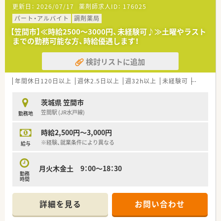
更新日：
2026/07/17
薬剤師求人ID：
176025
パート・アルバイト
調剤薬局
【笠間市】≪時給2500～3000円、未経験可♪≫土曜やラスト
までの勤務可能な方、時給優遇します！
検討リストに追加
年間休日120日以上
週休2.5日以上
週32h以上
未経験可
ブランク
茨城県 笠間市
笠間駅 (JR水戸線)
勤務地
時給2,500円～3,000円
※経験、就業条件により異なる
給与
月火木金土 9：00～18：30
勤務
時間
詳細を見る
お問い合わせ