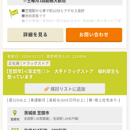
※土曜月1回勤務大歓迎
■笠間駅から車で約10分とアクセス良好
■増員募集です
■在宅業務に意欲的に取り組める方や、患者様に寄り添った丁寧
な服薬指導を心掛けたいというホスピタリティある方を求めま
す。
詳細を見る
お問い合わせ
■地域の皆様の「かかりつけ」を目指すため、コミュニケーショ
ンを大切にしながら周囲と協力して業務に励める方を歓迎しま
す。
■居宅介護支援事業所を併設しており、ケアマネジャーなどの他
更新日：
2026/07/17
薬剤師求人ID：
210894
職種と密に連携しながら質の高い医療を提供できるのが強みで
す。
正社員
ドラッグストア
■薬局へ足を運ぶのが困難な方のために、薬剤師が積極的に訪問
【笠間市】≪安定性◎≫ 大手ドラッグストア 福利厚生も
サポートを行うなど地域密着型のサービスを徹底しておりま
整っています
す。
検討リストに追加
週32h以上
車通勤可
高給与(600万円以上)
寮・借上社宅あり
認定
茨城県 笠間市
友部駅 (JR常磐線)／友部駅 (JR水戸線)
勤務地