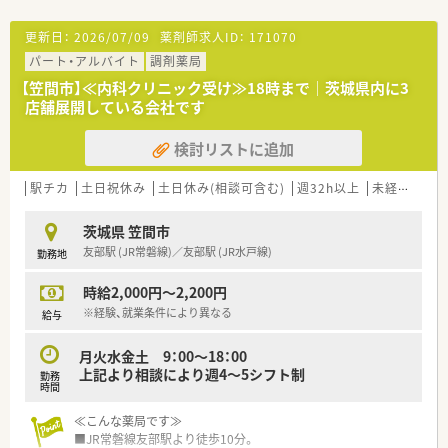
【職場環境と雰囲気】
更新日：
2026/07/09
薬剤師求人ID：
171070
■現在は30代の男性管理薬剤師と40代の女性パート薬剤師が在
パート・アルバイト
調剤薬局
籍しており、少人数で連携を取り合っています。
■比較的新しい店舗であるため綺麗な環境が整っており、若い世
【笠間市】≪内科クリニック受け≫18時まで｜茨城県内に3
代のスタッフが中心となって活躍する職場です。
店舗展開している会社です
■事務スタッフとしてパートが2名在籍しており、薬剤師が専門
業務に集中できるようサポートを行っています。
検討リストに追加
【想定されるキャリアイメージ】
駅チカ
土日祝休み
土日休み(相談可含む)
週32h以上
未経験可
■まずは一般 of 勤務薬剤師として業務に慣れていただき、日々
の調剤や服薬指導のスキルを磨いていただきます。
■ほぼ全科の処方箋に触れることができるため、短期間でも偏り
茨城県 笠間市
のない豊富な知識を身に付けることが可能です。
友部駅 (JR常磐線)／友部駅 (JR水戸線)
勤務地
■若手が活躍している環境だからこそ、将来的には店舗を引っ張
る管理薬剤師へのステップアップも目指せます。
時給2,000円～2,200円
※経験、就業条件により異なる
給与
月火水金土 9：00～18：00
上記より相談により週4～5シフト制
勤務
時間
≪こんな薬局です≫
■JR常磐線友部駅より徒歩10分。