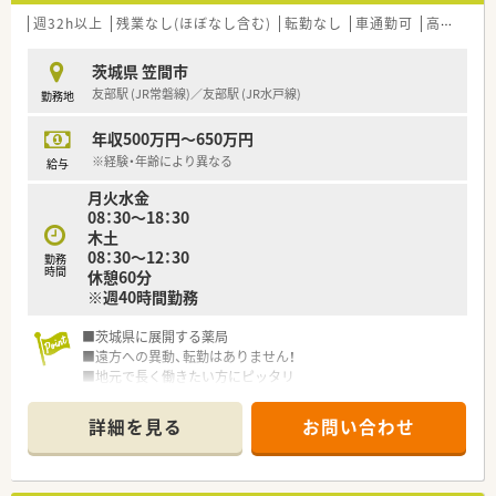
■住宅手当20,000～40,000円あり（要件あり）
週32h以上
残業なし(ほぼなし含む)
転勤なし
車通勤可
高給与(600万円以上)
＜長く働くことができる環境です！＞
茨城県 笠間市
■全国転勤可能・エリア限定・自宅から通えるコース、など転勤の
友部駅 (JR常磐線)／友部駅 (JR水戸線)
勤務地
範囲もご指定頂けますのでご自身のライフスタイルに合わせた
配属地をご提案頂けます。
年収500万円～650万円
■地域手当がつくエリアもございます！ご勤務条件やご経験を考
慮して高年収でご入社することも可能です。
※経験・年齢により異なる
給与
■特徴のひとつとして、近隣に複数店舗を展開していることが挙
月火水金
げられます。
08：30～18：30
近隣店舗で相互扶助関係を保つことで、急なお休みや薬剤の管
木土
理、情報の共有などをスムーズに行うことができています。
08：30～12：30
■育休・育短の取得実績は100%！復帰率も96%と非常に高い水
勤務
時間
休憩60分
準がございます。子育て世代の方も活躍できる環境がございま
※週40時間勤務
す。
■茨城県に展開する薬局
＜こんな方にオススメ！＞
■遠方への異動、転勤はありません！
★在宅の実施率は全店舗の内90%のため在宅医療に興味・熱意の
■地元で長く働きたい方にピッタリ
ある方！
★年間休日120日以上のためライフワークバランス重視の方！
★地域密着の薬局で働きたい方！
詳細を見る
お問い合わせ