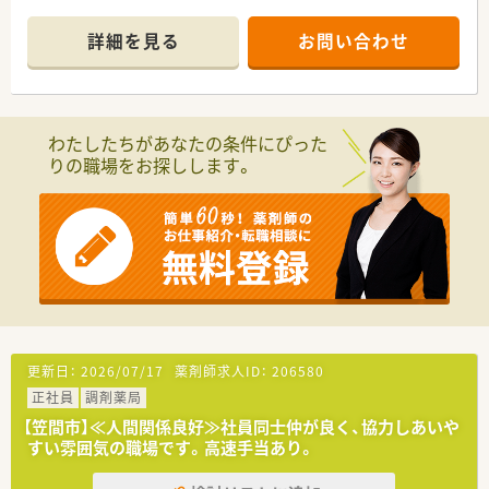
■自動監査システムや自動混注器などの最新技術を店舗へ導入！
服薬管理・指導へより注力できる体制を整えています。
詳細を見る
お問い合わせ
■他社には負けない大手ならではの充実の福利厚生！すべての従
業員が安心で充実した生活を送れるようバックアップしていま
す！
わたしたちがあなたの条件にぴった
りの職場をお探しします。
更新日：
2026/07/17
薬剤師求人ID：
206580
正社員
調剤薬局
【笠間市】≪人間関係良好≫社員同士仲が良く、協力しあいや
すい雰囲気の職場です。高速手当あり。