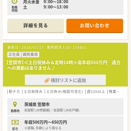
月火水金 9：00～18：00
薬剤師に必要な研修を用意！
土 9：00～13：00
勤務
時間
詳細を見る
お問い合わせ
更新日：
2026/07/17
薬剤師求人ID：
174801
正社員
調剤薬局
【笠間市】≪土日祝休み＆定時18時≫高年収650万円 遠方
への異動はありません♪
検討リストに追加
駅チカ
土日祝休み
土日休み(相談可含む)
週32h以上
残業なし(ほぼなし含む)
茨城県 笠間市
友部駅 (JR常磐線)／友部駅 (JR水戸線)
勤務地
年収500万円～650万円
※経験、年齢により異なる
給与