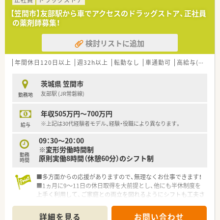
正社員
ドラッグストア
に専念するのではなく自分自身の好きなことをして過ごしたい
【笠間市】友部駅から車でアクセスのドラッグストア、正社員
という思いに応え、最小限の薬で人生最期のお手伝いを行ってい
の薬剤師募集！
ます。
検討リストに追加
＼ こんな会社です ／
■大手調剤薬局チェーンの総合メディカルグループなので安定
性・経営の透明性ともにあり安心して就業頂ける環境です！
年間休日120日以上
週32h以上
転勤なし
車通勤可
高給与(600万円以上)
■未病から看取りまでを一貫してサポート可能。かかりつけ薬
剤師・在宅専任などジョブローテも可能。様々なご希望に沿った
茨城県 笠間市
就業環境をご用意しております。
友部駅 (JR常磐線)
勤務地
■店舗をドミナント展開することにより1店舗あたりの在宅件数
が減少。在宅にかかるロスを最小化し、店舗対応の薬剤師の負担
年収505万円～700万円
を減らしています！
※上記は30代経験者モデル、経験・役職により異なります。
給与
09：30～20：00
※変形労働時間制
勤務
原則実働8時間（休憩60分）のシフト制
時間
■多方面からの応援がありますので、無理なくお仕事できます！
■1ヵ月に9～11日の休日取得を大前提とし、他にも半休制度を
上手く利用して、ご家庭との両立を図れるようにシフトも工夫さ
れています！
■ご年齢・ご経験不問で応募ができます。60歳が定年ですが、契
詳細を見る
お問い合わせ