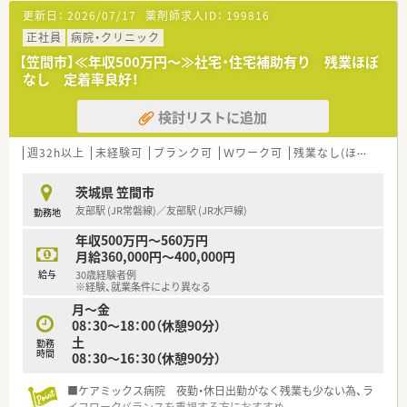
◎主に内科や整形外科、透析の処方箋を受けています
更新日：
2026/07/17
薬剤師求人ID：
199816
◎お車での通勤が便利なエリアです！
正社員
病院・クリニック
＼こんな方におすすめです／
【笠間市】≪年収500万円～≫社宅・住宅補助有り 残業ほぼ
◎異動のない環境で地域の患者さんとしっかり関わりたいかた
なし 定着率良好！
◎Uターンを希望する方
◎職場見学随時可能です！
検討リストに追加
◎未経験の方でも、丁寧に指導いたします
週32h以上
未経験可
ブランク可
Ｗワーク可
残業なし(ほぼなし含む)
茨城県 笠間市
友部駅 (JR常磐線)／友部駅 (JR水戸線)
勤務地
年収500万円～560万円
月給360,000円～400,000円
給与
30歳経験者例
※経験、就業条件により異なる
月～金
08：30～18：00（休憩90分）
土
勤務
時間
08：30～16：30（休憩90分）
■ケアミックス病院 夜勤・休日出勤がなく残業も少ない為、ラ