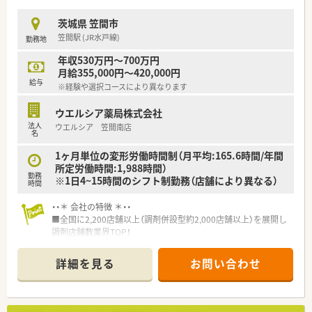
茨城県 笠間市
笠間駅 (JR水戸線)
勤務地
年収530万円～700万円
月給355,000円～420,000円
給与
※経験や選択コースにより異なります
ウエルシア薬局株式会社
法人
ウエルシア 笠間南店
名
1ヶ月単位の変形労働時間制（月平均:165.6時間/年間
所定労働時間:1,988時間）
勤務
※1日4~15時間のシフト制勤務（店舗により異なる）
時間
・・＊ 会社の特徴 ＊・・
■全国に2,200店舗以上（調剤併設型約2,000店舗以上）を展開し
調剤店舗数業界TOP！
■店舗拡大に伴いキャリアアップできるポジションが多数あり！
頑張り次第で高給与も可能！
詳細を見る
お問い合わせ
■経験や勤務コースによりますが、経験の少ない方でも500万前
半スタートと業界TOP水準！
■職種や職域に合わせ、豊富な社内研修や外部組織と連携した研
修を用意されています