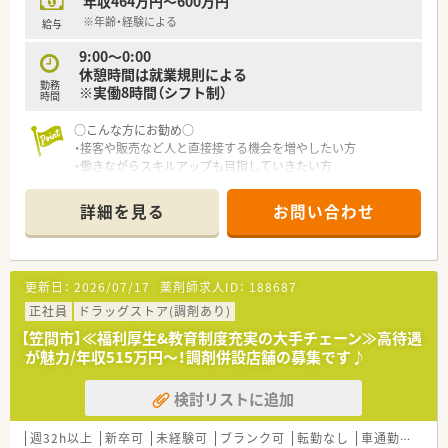
年収464万円～600万円
※年齢・経験による
給与
9:00～0:00
休憩時間は就業規則による
勤務
※実働8時間（シフト制）
時間
○こんな方にお勧め○
・接客や販売など人と直接接する機会を増やしたい方
・働きながらスキルアップも目指していきたい方
・地域密着型の店舗で、地域の方々を深く接していきたい方
詳細を見る
お問い合わせ
更新日：
2026/07/17
薬剤師求人ID：
188687
正社員
ドラッグストア(調剤あり)
【笠間市】≪福利厚生&教育制度充実の大手チェーン≫高待遇
が魅力/年収515万円～！調剤併設店舗の募集です♪
検討リストに追加
週32h以上
新卒可
未経験可
ブランク可
転勤なし
車通勤可
高給