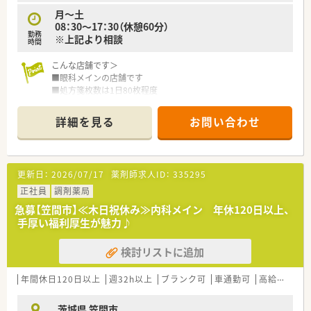
月～土
08：30～17：30（休憩60分）
勤務
※上記より相談
時間
こんな店舗です＞
■眼科メインの店舗です
■処方箋枚数は1日80枚程度
■友部ICから車で10分程の距離です
■金日祝の固定休店舗です
詳細を見る
お問い合わせ
■近隣に他店舗もございます
＜こんな会社です＞
■東証プライム上場、全国に340店舗以上展開している大手チェ
更新日：
2026/07/17
薬剤師求人ID：
335295
ーン薬局です。
■大学病院門前･ドラッグストア併設店･コンビニ併設店など、
正社員
調剤薬局
様々な形態の薬局を全国に展開しております。
急募【笠間市】≪木日祝休み≫内科メイン 年休120日以上、
■年間休日120日以上!福利厚生も充実しているので、安心して
手厚い福利厚生が魅力♪
働けます。
■ほぼ全店で「座り投薬」のためでしっかりと患者様に向き合っ
検討リストに追加
て服薬指導ができます。
＜研修制度＞
年間休日120日以上
週32h以上
ブランク可
車通勤可
高給与(600万円以上)
■定期的な勉強会や外部研修にも積極的に参加のためスキルア
ップ可能です。
茨城県 笠間市