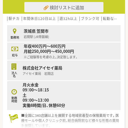
積極的に社内交流会を開催しており、
検討リストに追加
店舗の垣根を超えて組織全体で動いています！
◎上層部との距離も近く、風通しの良い会社です
定期的に経営方針発表会を開催しており、
駅チカ
年間休日120日以上
週32h以上
ブランク可
転勤なし
車
社長がどんなことを考えており、
どんなことをしようとしているのかを直接聞く機会を設けてい
茨城県 笠間市
ます
岩間駅 (JR常磐線)
勤務地
＼「薬局」に拘らない幅広い取り組み／
年収400万円～600万円
◎プロスポーツチームと提携し、地域活性化をする仕事をしたり
月給250,000円～450,000円
と
給与
※ご経験等を考慮の上、決定致します。
活躍できるフィールドが沢山あります
◎全国各地の就職イベントに参加しインターシップも積極的に
株式会社アイセイ薬局
行っています
法人
アイセイ薬局 岩間店
県外から就職する方も多く若い世代の方が多く活躍しています！
名
月火水金
＼充実の研修制度／
09：00～18：15
◎新人研修：集合研修、現場研修、フォローアップ研修、等
土
◎中途研修：メンター制度、ヒアリング・カウンセリングスキル研
勤務
09：00～13：00
修、等
時間
実働8時間/日、休憩60分
薬剤師に必要な研修を用意！
■全国に340店舗以上を展開する地域密着型の保険薬局です。医
療モールや個人クリニック前、総合病院前など様々な形態の薬局
を展開しています。