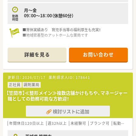
月～金
09：00～18：00（休憩60分）
勤務
時間
■育休実績あり 育児手当等の福利厚生も充実！
■地域密着型のアットホームな薬局です
詳細を見る
お問い合わせ
更新日：
2026/07/17
薬剤師求人ID：
178641
正社員
調剤薬局
【笠間市】≪整形メイン≫複数店舗かけもちや、マネージャー
職としての勤務可能な方歓迎！
検討リストに追加
年間休日120日以上
週32h以上
未経験可
ブランク可
転勤なし