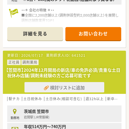
時間
・・＊ 会社の特徴 ＊・・
■全国に2,200店舗以上（調剤併設型約2,000店舗以上）を展開し
調剤店舗数業界TOP！
■店舗拡大に伴いキャリアアップできるポジションが多数あり！
頑張り次第で高給与も可能！
詳細を見る
お問い合わせ
■経験や勤務コースによりますが、経験の少ない方でも500万前
半スタートと業界TOP水準！
■職種や職域に合わせ、豊富な社内研修や外部組織と連携した研
修を用意されています
更新日：
2026/07/17
薬剤師求人ID：
641521
■薬剤師が中心の会社だからこそ活躍できるキャリアパスが多
種多様に用意されています。
正社員
調剤薬局
■店舗拡大に伴い、エリアマネジャーや営業部長等のマネジメン
【笠間市】2024年12月開局の新店/車の免許必須/貴重な土日
トのポジションも増えます。
祝休み店舗/調剤未経験の方ご応募可能です
■在宅や教育等の専門性を活かせるスペシャリストを目指すこ
とも可能です。
検討リストに追加
■その他にも、管理部門や商品部門等の本社スタッフなど活動領
域は多種多様です。
■在宅実施店舗は年々増加しており、在宅医療へもしっかりと関
駅チカ
土日祝休み
土日休み(相談可含む)
週32h以上
新卒可
未
わる事ができます。
■育児休暇は3歳まで取得が可能で、時短制度は小学5年生まで
茨城県 笠間市
時短勤務ができるよう変更予定です。
岩間駅 (JR常磐線)
勤務地
■年間休日が120日とワークライフバランスが整っています
■日用品から常備薬まで、従業員割引制度など嬉しいメリットも
年収514万円～740万円