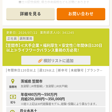
■立川記念病院、県立中央病院なども近隣にあります
■店舗スタッフは6名（薬剤師3名 事務3名）在籍しております
詳細を見る
お問い合わせ
≪こんな会社です≫
■すでに薬局で勤務経験のある方や、製薬会社などで活躍されて
いたものの｢調剤｣業務の経験の無い方なども受け入れていま
更新日：
2026/07/22
薬剤師求人ID：
341245
す。
■調剤経験の無い方については、新規卒業者と同じような考え方
正社員
調剤薬局
で3ヶ月間の研修を受けて頂くことで、自信を持って頂けるよう
【笠間市】≪大手企業×福利厚生×安定性◎年間休日120日
に致します。
以上≫ライフワークバランス重視の方必見！
■また経験のある方でも1ヶ月間は責任を持って頂くことをせず
に、地域の医療施設との関係などについて十分な研修を受けて頂
検討リストに追加
きます。その後は、スキルアップ研修を定期的に受けて頂いて、
個人のレベルアップを図れるようにします。
年間休日120日以上
週32h以上
新卒可
未経験可
ブランク可
車
茨城県 笠間市
友部駅 (JR常磐線)／友部駅 (JR水戸線)
勤務地
年収480万円～550万円
月給250,000円～350,000円
給与
※経※上記は30代経験者モデル、経験・役職により異なります。
月火水木土