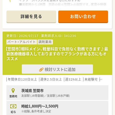
イフワークバランスを重視する方におすすめ
■首都圏から1時間 芸術の街≪笠間≫の病院です。家賃や物価
も安く、穏やかな人間関係の中でゆっくりとお仕事できます
■有給取得率100%、育休取得率100％、離職率1.27%！定着率が
詳細を見る
お問い合わせ
良く、長く働きたい方にピッタリの職場です
更新日：
2026/07/17
薬剤師求人ID：
341236
パート・アルバイト
調剤薬局
【笠間市】眼科メイン、軽量科目で負担なく勤務できます♪最
新医療機器導入しておりますのでブランクがある方にもオ
ススメ
検討リストに追加
年間休日120日以上
週休2.5日以上
週32h以上
未経験可
ブランク
茨城県 笠間市
友部駅 (JR常磐線)／友部駅 (JR水戸線)
勤務地
時給1,800円～2,500円
※経験、条件考慮し決定
給与