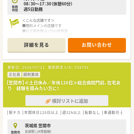
08：30～17：30（休憩60分）
勤務
週5日勤務
時間
＜こんな店舗です＞
■眼科メインの店舗です
■処方箋枚数は1日80枚程度
■友部ICから車で10分程の距離です
■金日祝の固定休店舗です
詳細を見る
お問い合わせ
■近隣に他店舗もございます
＜こんな会社です＞
更新日：
2026/07/21
薬剤師求人ID：
558791
■東証プライム上場、全国に340店舗以上展開している大手チェ
ーン薬局です。
正社員
調剤薬局
■大学病院門前･ドラッグストア併設店･コンビニ併設店など、
【笠間市】≪土日休み／年休120日≫総合病院門前、在宅あ
様々な形態の薬局を全国に展開しております。
り 経験を積みたい方に！
■年間休日120日以上!福利厚生も充実しているので、安心して
働けます。
検討リストに追加
■ほぼ全店で「座り投薬」のためでしっかりと患者様に向き合っ
て服薬指導ができます。
駅チカ
年間休日120日以上
週32h以上
転勤なし
車通勤可
寮・借
＜研修制度＞
■定期的な勉強会や外部研修にも積極的に参加のためスキルア
茨城県 笠間市
ップ可能です。
友部駅 (JR常磐線)
勤務地
2年に1度、社員によって企画・運営される学術大会も実施してい