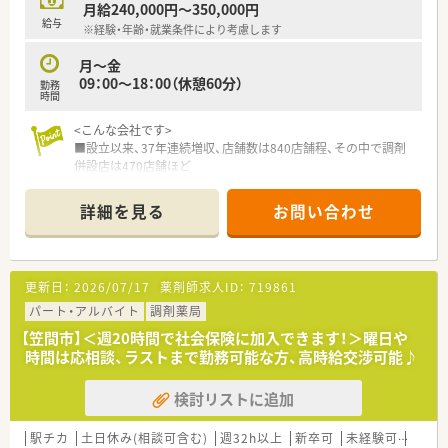
たくさんあります！
月給240,000円～350,000円
給与
※経験・年齢・就業条件により考慮します
月～金
09：00～18：00（休憩60分）
勤務
時間
<こんな会社です>
■設立以来、37年連続増収、店舗数は840店舗程、その中で調剤
併設店は470店舗ほど
あり、調剤併設率は56％になります！
■経営理念としては、健康と美と衛生を通じての社会貢献を掲げ
詳細を見る
お問い合わせ
ている会社です。
■調剤併設店は分離申請をしているため、薬局としての機能を最
大限発揮し運営しています。
■在宅にも注力しており、在宅専門薬局も設置しています。
更新日：
2026/07/17
薬剤師求人ID：
719861
<薬剤師の仕事>
パート・アルバイト
調剤薬局
■主な仕事は薬局内での業務になりますが、ドラッグストア薬剤
【笠間市】＜週20時間で社会保険に加入できます！＞曜日や
師として食から介護まで幅広くお客様の生活をサポートできる
時間は応相談、ラストまで勤務可能な方、高時給交渉可能♪
ことも魅力です。
■ワークスケジュールで予め時間を決めてヘルス売り場でのサ
検討リストに追加
ポートをしています。
■地域に立地する面薬局が多く、幅広い医療機関から処方箋を応
需しており、面分業で全科目を対応しており、科目が極端に偏る
駅チカ
土日休み(相談可含む)
週32h以上
新卒可
未経験可
ブラ