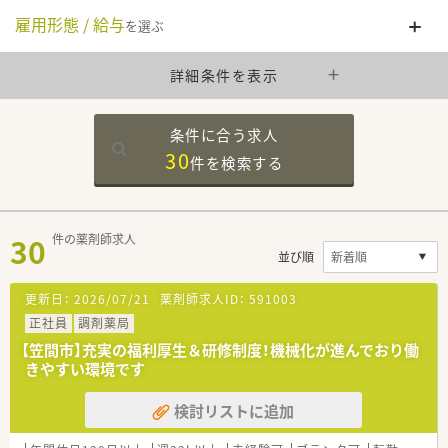
雇用形態 / 給与
を選ぶ
詳細条件を表示
条件に合う求人
30
件を
検索する
30
件の薬剤師求人
並び順
更新日：
2026/07/21
薬剤師求人ID：
591003
正社員
調剤薬局
【笠間市】充実の福利厚生＆研修制度！機械化が進んでおり働
きやすい環境です
検討リストに追加