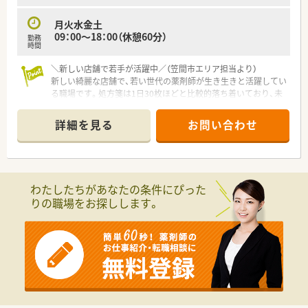
先を歩く薬局を目指して新しい挑戦を続ける企業です。
月火水金土
09：00～18：00（休憩60分）
勤務
時間
＼新しい店舗で若手が活躍中／（笠間市エリア担当より）
新しい綺麗な店舗で、若い世代の薬剤師が生き生きと活躍してい
る職場です。処方箋は1日30枚ほどと比較的落ち着いており、未
経験の方も丁寧にサポートいたします。
詳細を見る
お問い合わせ
【店舗情報と応需状況について】
■最寄り駅である友部駅から徒歩で9分ほどの場所に位置してお
り、お車での通勤も可能となっています。
■内科メインにほぼ全ての科目の処方箋を取り扱っており、1日
あたりの応需枚数は30枚ほどです。
わたしたちがあなたの条件にぴった
■医薬品の採用品目数は300品目ほどとなっており、地域にお住
りの職場をお探しします。
まいの患者様へ幅広く対応しています。
【募集背景と求める人物像について】
■今回は欠員補充のための募集となっており、即戦力として活躍
していただける正社員の方を求めています。
■複数の科目を取り扱う環境で、前向きに学びながら専門知識を
深めていきたいという方に最適の職場です。
■地域の患者様に寄り添いながら、丁寧で安心感のある服薬指導
やコミュニケーションを行える方を歓迎します。