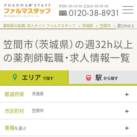
平日9：30-19：00 土日10：00-19：00
薬剤師の転職・求人サイト ファルマスタッフ
茨城県
笠間市
週32h以上
笠間市（茨城県）の週32h以上
の薬剤師転職・求人情報一覧
エリア
駅
で探す
から探す
都道府県
茨城県
市区町村
笠間市
業種
を選ぶ