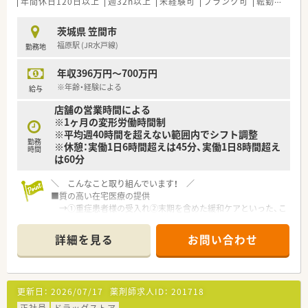
年間休日120日以上
週32h以上
未経験可
ブランク可
転勤なし
高
茨城県 笠間市
福原駅 (JR水戸線)
勤務地
年収396万円～700万円
※年齢・経験による
給与
店舗の営業時間による
※1ヶ月の変形労働時間制
※平均週40時間を超えない範囲内でシフト調整
勤務
※休憩：実働1日6時間超えは45分、実働1日8時間超え
時間
は60分
＼ こんなこと取り組んでいます！ ／
■質の高い在宅医療の提供
→①重症患者様の受入れ②末期を含めた緩和ケアといった、こ
れからの医療の目指す姿である質の高い在宅医療を提供してい
ます！
詳細を見る
お問い合わせ
■「緩和ケア」をやりたいという方にもオススメ
→ガン終末期をカバーする麻薬を取り扱っており、どんながん
患者様でも対応することが可能です！
また、皮下持続注入療法対応件数がNO,１となります。
更新日：
2026/07/17
薬剤師求人ID：
201718
■終末期医療にも携わることができます！
→健康寿命（男性:71.2歳 女性74.2歳）を過ぎた高齢者には治療