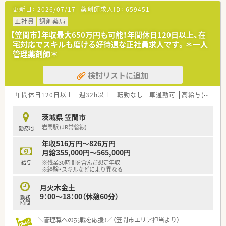
修、薬剤師全体研修、新任薬局長研修など幅広い研修を整えてい
更新日：
2026/07/17
薬剤師求人ID：
659451
【募集背景と求める人物像について】
ます。
■今回は欠員補充による急募案件となっており、周囲と協力しな
正社員
調剤薬局
■研修認定薬剤師単位取得の支援（eラーニング）…年間10万円
がら円滑に業務を遂行できる方を優先的に募集しています。
まで学会参加やｅラーニング等に掛かる費用を会社負担してい
【笠間市】年収最大650万円も可能！年間休日120日以上、在
■年齢については50代前半までの方を幅広く募集しており、性
ます。
宅対応でスキルも磨ける好待遇な正社員求人です。＊一人
別を問わず新しい環境に挑戦したい意欲のある方を歓迎しま
管理薬剤師＊
す。
<福利厚生について>
■調剤業務の経験者はもちろんのこと、未経験の方やブランクが
■基本日祝休みになる為、プライベートも充実してご勤務が可能
検討リストに追加
ある方でも積極的に患者様へ向き合える方を求めています。
です。
■応援体制が整っているので、人数が少ない薬局に配属でも安心
【法人特徴について】
年間休日120日以上
して勤務ができる環境です。
週32h以上
転勤なし
車通勤可
高給与(600万円以上)
■茨城県を中心に北関東エリアで25店舗の調剤薬局を展開して
■有給取得平均10.4日の為、有給休暇も取得しやすい会社です。
おり、地域医療の発展に大きく貢献している法人です。
また、年に1回1週間程度リフレッシュ休暇制度を設けており、
茨城県 笠間市
■全国規模で薬局を運営する大手企業のグループ会社であるた
全店休憩室を完備しています。
岩間駅 (JR常磐線)
勤務地
め、経営基盤が非常に安定しており将来性も抜群です。
■社員割引購入制度、会社都合での転勤の場合は家賃補助や遠隔
■患者様に対して有益な情報提供を行うことを大切にしており、
地手当も付き、安心して就業できます（規定あり）
年収516万円～826万円
単なる調剤に留まらない付加価値の提供を目指しています。
月給355,000円～565,000円
給与
※残業30時間を含んだ想定年収
※経験・スキルなどにより異なる
月火木金土
9：00～18：00（休憩60分）
勤務
時間
＼管理職への挑戦を応援！／（笠間市エリア担当より）