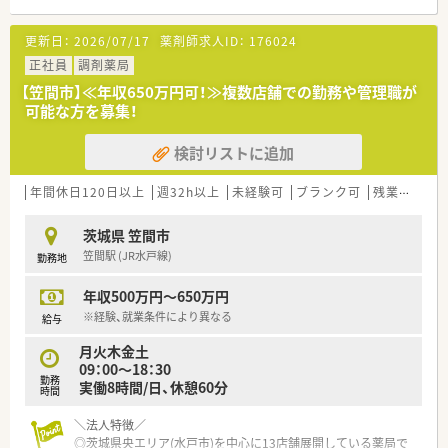
更新日：
2026/07/17
薬剤師求人ID：
176024
正社員
調剤薬局
【笠間市】≪年収650万円可！≫複数店舗での勤務や管理職が
可能な方を募集！
検討リストに追加
年間休日120日以上
週32h以上
未経験可
ブランク可
残業なし(ほぼなし含む)
茨城県 笠間市
笠間駅 (JR水戸線)
勤務地
年収500万円～650万円
※経験、就業条件により異なる
給与
月火木金土
09：00～18：30
勤務
実働8時間/日、休憩60分
時間
＼法人特徴／
◎茨城県央エリア(水戸市)を中心に13店舗展開している薬局で