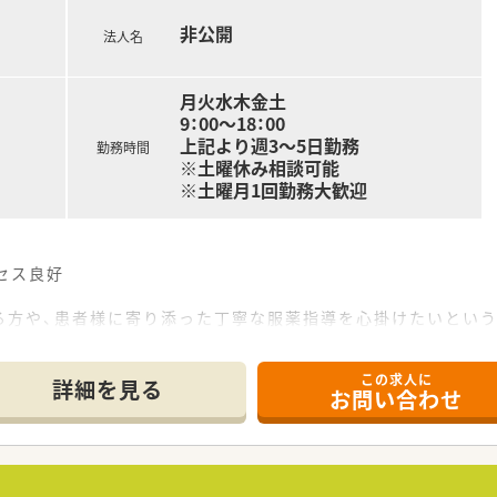
非公開
法人名
月火水木金土
9：00～18：00
上記より週3～5日勤務
勤務時間
※土曜休み相談可能
※土曜月1回勤務大歓迎
セス良好
る方や、患者様に寄り添った丁寧な服薬指導を心掛けたいという
を目指すため、コミュニケーションを大切にしながら周囲と協力
ており、ケアマネジャーなどの他職種と密に連携しながら質の高
この求人に
のために、薬剤師が積極的に訪問サポートを行うなど地域密着
詳細を見る
お問い合わせ