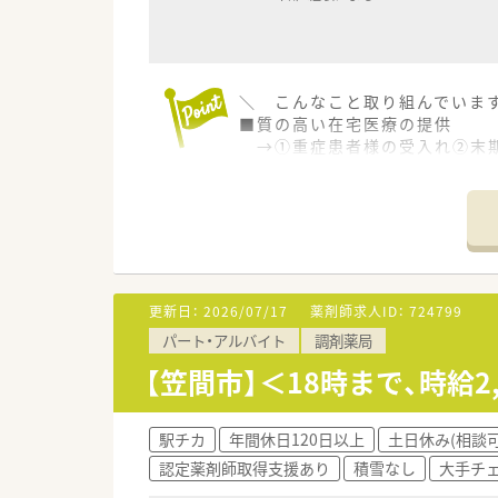
＼ こんなこと取り組んでいます
■質の高い在宅医療の提供
→①重症患者様の受入れ②末期
■「緩和ケア」をやりたいという
→ガン終末期をカバーする麻薬
また、皮下持続注入療法対応件
■終末期医療にも携わることが
→健康寿命（男性:71.2歳 
思いに応え、最小限の薬で人生
更新日：
2026/07/17
薬剤師求人ID：
724799
＼ こんな会社です ／
パート・アルバイト
調剤薬局
■大手調剤薬局チェーンの総合
■未病から看取りまでを一貫し
【笠間市】＜18時まで、時給
をご用意しております。
■店舗をドミナント展開するこ
しています！
駅チカ
年間休日120日以上
土日休み(相談可
認定薬剤師取得支援あり
積雪なし
大手チ