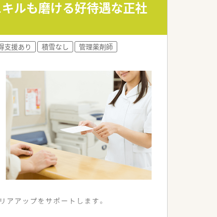
り将来性も抜群です。
でスキルも磨ける好待遇な正社
価値の提供を目指しています。
得支援あり
積雪なし
管理薬剤師
リアアップをサポートします。