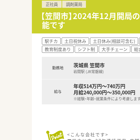
正社員
調剤薬局
【笠間市】2024年12月開
能です
駅チカ
土日祝休み
土日休み(相談可含む)
教育制度あり
シフト制
大手チェーン
総
茨城県 笠間市
勤務地
岩間駅 (JR常磐線)
年収514万円～740万円
月給240,000円～350,000円
給与
※経験・年齢・就業条件により考慮しま
<こんな会社です>