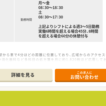
月～金
の薬歴･ピッキングサポートシステム･投薬カウンターに薬歴閲
08：30～18：30
械を導入されています。
土
08：30～17：30
勤務時間
TC店内勉強会や、中途入社社員研修、薬剤師全体研修、新任薬局
上記よりシフトによる週3～5日勤務
（eラーニング）…年間10万円まで学会参加やｅラーニング等
実働6時間を超える場合45分、8時間
を超える場合60分の休憩付与
イベートも充実してご勤務が可能です。
人数が少ない薬局に配属でも安心して勤務ができる環境です。
有給休暇も取得しやすい会社です。
駅から車で4分ほどの距離に位置しており、広域からのアクセ
レッシュ休暇制度を設けており、全店休憩室を完備しています。
消化器科など多科目の処方箋を月に約1,820枚ほど応需して
の転勤の場合は家賃補助や遠隔地手当も付き、安心して就業で
おり、総合科目に対応しながら地域に根ざした付加価値の高いサ
この求人に
て】
詳細を見る
お問い合わせ
件となっており、周囲と協力しながら円滑に業務を遂行できる方
での方を幅広く募集しており、性別を問わず新しい環境に挑戦し
のこと、未経験の方やブランクがある方でも積極的に患者様へ
で25店舗の調剤薬局を展開しており、地域医療の発展に大きく