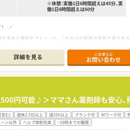
※休憩：実働1日6時間超えは45分、実
働1日8時間超えは60分
！ ／
を含めた緩和ケアといった、これからの医療の目指す姿である
方にもオススメ
を取り扱っており、どんながん患者様でも対応することが可能
この求人に
数がNO,１となります。
詳細を見る
お問い合わせ
できます！
女性74.2歳）を過ぎた高齢者には治療に専念するのではなく自
最期のお手伝いを行っています。
メディカルグループなので安定性・経営の透明性ともにあり安心
てサポート可能。かかりつけ薬剤師・在宅専任などジョブローテ
2,500円可能♪＞ママさん薬剤師も安心
とにより1店舗あたりの在宅件数が減少。在宅にかかるロスを最
含む)
週休2.5日以上
週32h以上
ブランク可
Ｗワーク可
ェーン以外
ヘルプ体制充実
~18時までの職場