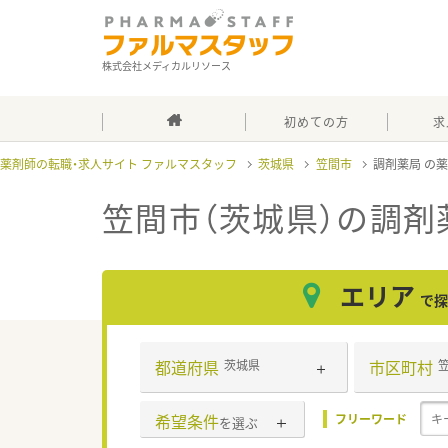
株式会社メディカルリソース
初めての方
求
薬剤師の転職・求人サイト ファルマスタッフ
茨城県
笠間市
調剤薬局
笠間市（茨城県）の調剤
エリア
で探
都道府県
市区町村
茨城県
希望条件
フリーワード
を選ぶ