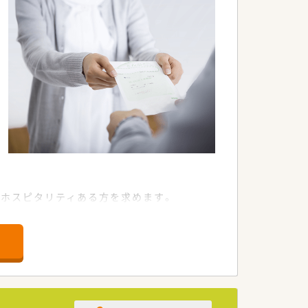
ホスピタリティある方を求めます。
して業務に励める方を歓迎します。
い医療を提供できるのが強みです。
型のサービスを徹底しております。