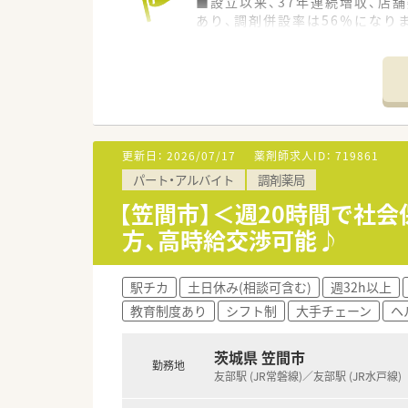
■設立以来、37年連続増収、店舗
あり、調剤併設率は56％になりま
■経営理念としては、健康と美
■調剤併設店は分離申請をして
■在宅にも注力しており、在宅
<薬剤師の仕事>
■主な仕事は薬局内での業務に
魅力です。
更新日：
2026/07/17
薬剤師求人ID：
719861
■ワークスケジュールで予め時
パート・アルバイト
調剤薬局
■地域に立地する面薬局が多く
ありません。
【笠間市】＜週20時間で社
方、高時給交渉可能♪
<働き方について>
■ライフスタイルに合わせて｢9
■就業時間も薬局の営業時間に
駅チカ
土日休み(相談可含む)
週32h以上
■キャリアパスが明確で早い段階
教育制度あり
シフト制
大手チェーン
ヘ
最短3～4年目でエリアマネージ
■勤務年数や年齢に関係がない
高年収希望の方はおすすめの会
茨城県 笠間市
勤務地
友部駅 (JR常磐線)／友部駅 (JR水戸線)
<設備面について>
■最新のシステムを導入し、対