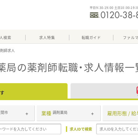
平日9：30-19：00 土日10：00-19：
人検索
求人特集
転職ガイド
ファル
薬局
の薬剤師転職・求人情報一
す
業種
雇用形態 / 給
笠間市
調剤薬局
求人IDで検索