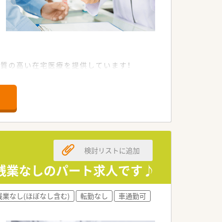
質の高い在宅医療を提供しています！
です！
分自身の好きなことをして過ごしたいという
検討リストに追加
して就業頂ける環境です！
も可能。様々なご希望に沿った就業環境
、残業なしのパート求人です♪
小化し、店舗対応の薬剤師の負担を減ら
残業なし(ほぼなし含む)
転勤なし
車通勤可