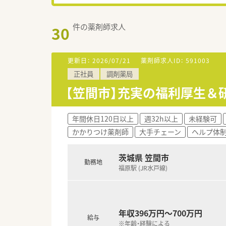
件の薬剤師求人
30
更新日：
2026/07/21
薬剤師求人ID：
591003
正社員
調剤薬局
【笠間市】充実の福利厚生＆
年間休日120日以上
週32h以上
未経験可
かかりつけ薬剤師
大手チェーン
ヘルプ体
茨城県 笠間市
勤務地
福原駅 (JR水戸線)
年収396万円～700万円
給与
※年齢・経験による