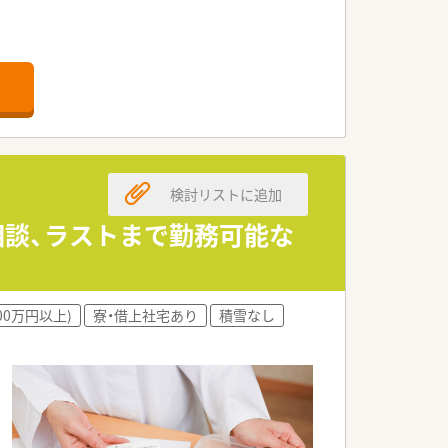
くお客様の生活をサポートできることも
検討リストに追加
対応しており、科目が極端に偏ることが
相談、ラストまで勤務可能な
00万円以上)
寮・借上社宅あり
積雪なし
局長、
チャンスも多い企業です。
指したい方、
を整えています。