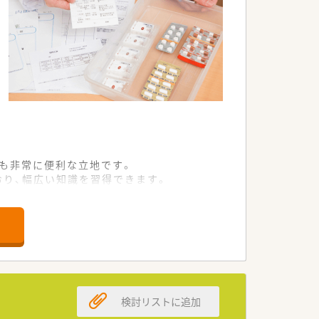
覧用タブレット設置など、薬剤師が安心し
長研修など幅広い研修を整えています。
に掛かる費用を会社負担しています。
スも非常に便利な立地です。
おり、幅広い知識を習得できます。
きます（規定あり）
ービスを提供しています。
を優先的に募集しています。
たい意欲のある方を歓迎します。
向き合える方を求めています。
検討リストに追加
貢献している法人です。