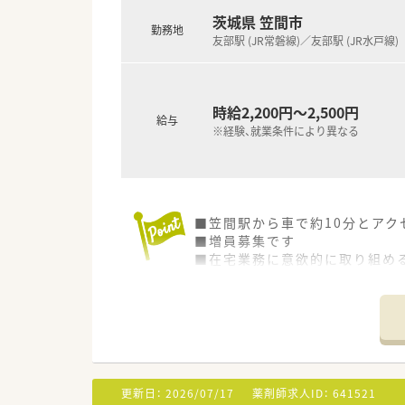
茨城県 笠間市
勤務地
友部駅 (JR常磐線)／友部駅 (JR水戸線)
時給2,200円～2,500円
給与
※経験、就業条件により異なる
■笠間駅から車で約10分とアク
■増員募集です
■在宅業務に意欲的に取り組め
■地域の皆様の「かかりつけ」
■居宅介護支援事業所を併設し
■薬局へ足を運ぶのが困難な方
更新日：
2026/07/17
薬剤師求人ID：
641521