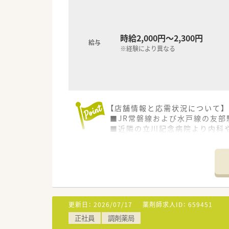
■機器類に関しては、音声入力
て働く事が出来る様に最新の機
時給2,000円～2,300円
<研修制度について>
給与
■業務習得制度によるOJT・O
※経験により異なる
■研修認定薬剤師単位取得の支援
<福利厚生について>
■基本日祝休みになる為、プラ
■応援体制が整っているので、
【店舗情報と応需状況について】
■有給取得平均10.4日の為、
■JR常磐線および水戸線の友部
また、年に1回1週間程度リフ
■近隣の立川記念病院より内科や
■社員割引購入制度、会社都合で
■現在5名の薬剤師が在籍して
【募集背景と求める人物像につい
■今回は欠員補充による急募案
■年齢については50代前半ま
■調剤業務の経験者はもちろん
更新日：
2026/07/17
薬剤師求人ID：
659451
【法人特徴について】
正社員
調剤薬局
■茨城県を中心に北関東エリア