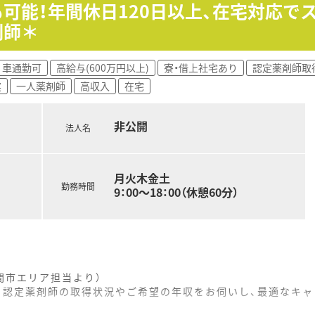
手企業のグループ会社であるため、経営基盤が非常に安定してお
円も可能！年間休日120日以上、在宅対応
供を行うことを大切にしており、単なる調剤に留まらない付加
剤師＊
車通勤可
高給与(600万円以上)
寮・借上社宅あり
認定薬剤師取
実
一人薬剤師
高収入
在宅
非公開
法人名
月火木金土
勤務時間
9：00～18：00（休憩60分）
間市エリア担当より）
。認定薬剤師の取得状況やご希望の年収をお伺いし、最適なキャ