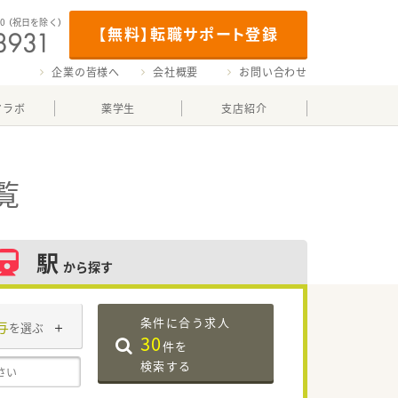
00
（祝日を除く）
【無料】転職サポート登録
企業の皆様へ
会社概要
お問い合わせ
マラボ
薬学生
支店紹介
覧
駅
から探す
条件に合う求人
与
を選ぶ
30
件を
検索する