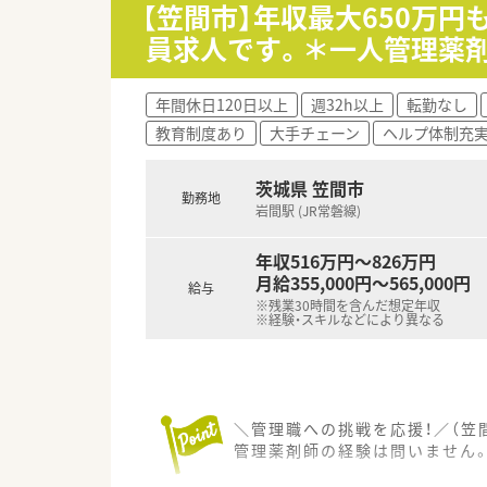
■全国規模で薬局を運営する大
【笠間市】年収最大650万
■患者様に対して有益な情報提
員求人です。＊一人管理薬
年間休日120日以上
週32h以上
転勤なし
教育制度あり
大手チェーン
ヘルプ体制充
茨城県 笠間市
勤務地
岩間駅 (JR常磐線)
年収516万円～826万円
月給355,000円～565,000円
給与
※残業30時間を含んだ想定年収
※経験・スキルなどにより異なる
＼管理職への挑戦を応援！／（笠
管理薬剤師の経験は問いません