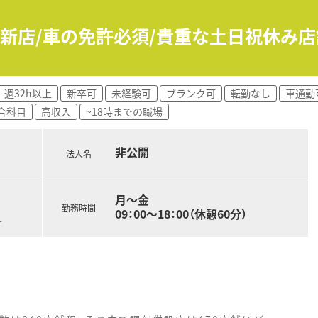
局の新店/車の免許必須/貴重な土日祝休み
週32h以上
新卒可
未経験可
ブランク可
転勤なし
車通勤
合科目
高収入
~18時までの職場
非公開
法人名
月～金
勤務時間
09：00～18：00（休憩60分）
す