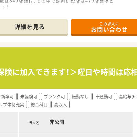
数は840店舗程、その中で調剤併設店は470店舗ほど
す！
と衛生を通じての社会貢献を掲げている会社です。
いるため、薬局としての機能を最大限発揮し運営しています。
この求人に
専門薬局も設置しています。
詳細を見る
お問い合わせ
なりますが、ドラッグストア薬剤師として食から介護まで幅広
間を決めてヘルス売り場でのサポートをしています。
、幅広い医療機関から処方箋を応需しており、面分業で全科目を
会保険に加入できます！＞曜日や時間は応
時間勤務・8時間勤務｣のどちらか選択が可能です！
合わせている為、ライフワークバランスを保つことが可能です。
新卒可
未経験可
ブランク可
転勤なし
車通勤可
高給与(6
から責任あるポジションに就くチャンスがあり｢1～2年目で薬
ルプ体制充実
総合科目
高収入
ャー(SV)」に昇格できるなど、成長中の企業だからこそ昇格
職務給制度を採用しており、若くから責任のあるポジションを目
社です！
非公開
法人名
物業務にかかる時間を短縮し、より丁寧な服薬指導が可能な環境