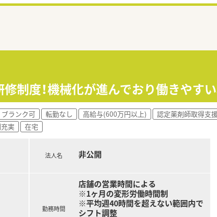
研修制度！機械化が進んでおり働きやす
ブランク可
転勤なし
高給与(600万円以上)
認定薬剤師取得支
制充実
在宅
非公開
法人名
店舗の営業時間による
※1ヶ月の変形労働時間制
※平均週40時間を超えない範囲内で
勤務時間
シフト調整