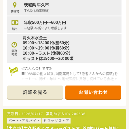
月 09時-18時
茨城県 牛久市
火 09時-18時
牛久駅 (JR常磐線)
勤務地
水 09時-16時
木 10時-19時
年収500万円～600万円
土 09時-16時
※経験・年齢により考慮します
給与
＼＼ こんな薬局です／／
月火木水金土
■日本で一番大きいクリニックモールになる1200坪の敷地面積
09：00～18：00（休憩60分）
に大型駐車場を完備しております
10：00～19：00（休憩60分）
■薬剤師さんの年齢層は30代～40代の方が多く活躍しており活
勤務
10：00～ラスト（休憩60分）
気ある店舗です
時間
※ラストは19：00～20：00頃
■牛久駅から徒歩10分程度、車通勤も可能です
≪こんな会社です≫
＼＼ こんな会社です ／／
■1988年の創立以来、調剤薬局として｢患者さんからの信頼｣を
■1988年の創立以来、調剤薬局として｢患者さんからの信頼｣を
モットーに掲げ30年以上、地域医療に貢献し続けている会社で
モットーに掲げ30年以上、地域医療に貢献し続けている会社で
す。
す。
■茨城県つくば市を本社に構え、茨城県、青森県、埼玉県に9店舗
■茨城県つくば市を本社に構え、茨城県5店舗（古河市2店舗、つ
詳細を見る
お問い合わせ
展開している薬局です
くば市2店舗、牛久1店舗）、埼玉県1店舗を展開している企業です
■調剤薬局の運営以外にも独立やドクターの開業支援事業も行
■調剤薬局の運営以外にも独立やドクターの開業支援事業も行
っております
っております
■クリニックモールへ積極的に出店を行っており、収益性も高い
■クリニックモールへ積極的に出店を行っており、収益性も高い
更新日：
2026/07/17
薬剤師求人ID：
200636
薬局づくりを行っています。
薬局づくりを行っています。
■地域ごとに採用を行っており、無理な異動はございません。
パート・アルバイト
ドラッグストア
■地域ごとに採用を行っており、無理な異動はございません。
■異動原則なし、定年制も設けておりませんので、長く務めてい
【牛久市】牛久駅近くのドラッグストア、薬剤師パート募集！