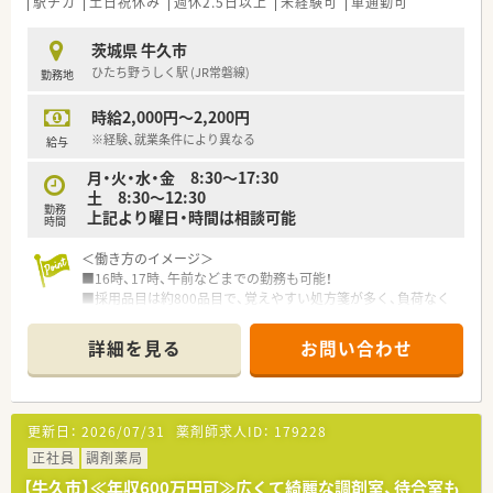
駅チカ
土日祝休み
週休2.5日以上
未経験可
車通勤可
茨城県 牛久市
ひたち野うしく駅 (JR常磐線)
勤務地
時給2,000円～2,200円
※経験、就業条件により異なる
給与
月・火・水・金 8:30～17:30
土 8:30～12:30
勤務
上記より曜日・時間は相談可能
時間
＜働き方のイメージ＞
■16時、17時、午前などまでの勤務も可能！
■採用品目は約800品目で、覚えやすい処方箋が多く、負荷なく
働けます！
■車通勤も可能ですが、駅からも近く、常磐線での通勤も楽々で
詳細を見る
お問い合わせ
す♪
更新日：
2026/07/31
薬剤師求人ID：
179228
正社員
調剤薬局
【牛久市】≪年収600万円可≫広くて綺麗な調剤室、待合室も