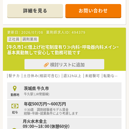
■水戸駅から徒歩10分。3路線利用可能で通勤も便利です。
■平日18:00までの勤務時間も嬉しいポイントです?
詳細を見る
お問い合わせ
＜充実の研修制度＞
■研修カリキュラムや学習コンテンツが豊富にあります。
大学病院での実務研修など、医療機関と連携して学べる機会も
更新日：
2026/07/08
薬剤師求人ID：
494379
あり、医療人として成長ができます。
■最先端の知識を学べる環境があります！
正社員
調剤薬局
ハイレベルな医療を提供する人材育成の為、より力を入れてい
【牛久市】≪借上げ社宅制度有り≫内科・呼吸器内科メイン・
るのが
基本異動無しで安心して勤務可能です
高度薬学管理、在宅医療、健康サポート対する取り組みです。
各分野に合わせた設備整備や研修制度の導入などを進め、薬剤
検討リストに追加
師が成長できる環境を整えています。
また、学び、得た知識・経験を資格（外部認定・専門薬剤師資格）
取得に繋げた際にしっかりと評価して貰えます。
駅チカ
土日休み(相談可含む)
週32h以上
未経験可
転勤なし
車
※手当として月50,000円の支給としてしっかり給与に反映♪
■専門認定を取得済の方歓迎！資格を活かせる環境を提供致しま
茨城県 牛久市
す。
牛久駅 (JR常磐線)
勤務地
＜こんな会社です＞
年収500万円～600万円
■大学病院や総合病院の門前薬局を中心に、全国約700店舗以上
※30歳 調剤経験者モデル賃金
展開しています。
給与
経験・年齢・就業条件により考慮します
患者さまの健康の為、業界トップクラスの質の高い医療サービ
月火水木金土
スを提供の為、
09：00～18：00（休憩60分）
大学病院・総合病院を中心とした門前薬局への出店割合は