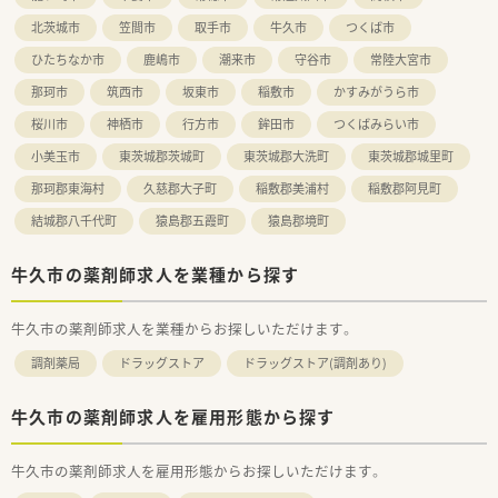
■2022年9月開局
北茨城市
笠間市
取手市
牛久市
つくば市
■内科クリニックと同時開局になります
■JR牛久駅から車もしくはバスで10分程度の好アクセス！
ひたちなか市
鹿嶋市
潮来市
守谷市
常陸大宮市
■異動はつくば市内の2店舗間のみのため、転居を伴いません
那珂市
筑西市
坂東市
稲敷市
かすみがうら市
≪こんな方にお勧め≫
桜川市
神栖市
行方市
鉾田市
つくばみらい市
■ご自宅から通いやすい範囲で長く働きたい方
■最新機器が揃った環境で働きたい方
小美玉市
東茨城郡茨城町
東茨城郡大洗町
東茨城郡城里町
那珂郡東海村
久慈郡大子町
稲敷郡美浦村
稲敷郡阿見町
結城郡八千代町
猿島郡五霞町
猿島郡境町
牛久市の薬剤師求人を業種から探す
牛久市の薬剤師求人を業種からお探しいただけます。
調剤薬局
ドラッグストア
ドラッグストア(調剤あり)
牛久市の薬剤師求人を雇用形態から探す
牛久市の薬剤師求人を雇用形態からお探しいただけます。