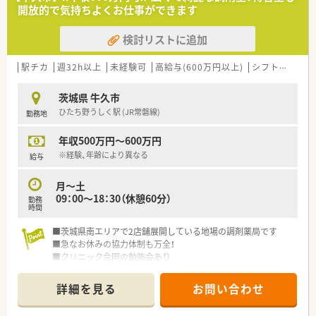
開放的で気持ちよくお仕事ができます
検討リストに追加
駅チカ
週32h以上
未経験可
高給与(600万円以上)
シフト制
大手
茨城県 牛久市
ひたち野うしく駅 (JR常磐線)
勤務地
年収500万円～600万円
※経験、年齢により異なる
給与
月～土
09：00～18：30（休憩60分）
勤務
時間
■茨城県南エリアで2店舗展開している地場の調剤薬局です
■急なお休みの協力体制も万全！
■クリニック合同の勉強会あり
詳細を見る
お問い合わせ