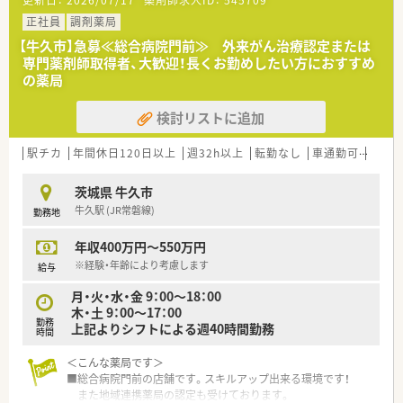
正社員
調剤薬局
【牛久市】急募≪総合病院門前≫ 外来がん治療認定または
専門薬剤師取得者、大歓迎！長くお勤めしたい方におすすめ
の薬局
検討リストに追加
駅チカ
年間休日120日以上
週32h以上
転勤なし
車通勤可
寮・借
茨城県 牛久市
牛久駅 (JR常磐線)
勤務地
年収400万円～550万円
※経験・年齢により考慮します
給与
月・火・水・金 9：00～18：00
木・土 9：00～17：00
勤務
上記よりシフトによる週40時間勤務
時間
＜こんな薬局です＞
■総合病院門前の店舗です。スキルアップ出来る環境です！
また地域連携薬局の認定も受けております。