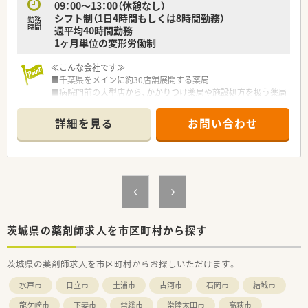
09：00〜13：00（休憩なし）
62.3％、在宅医療の実施実績94％等、
シフト制（1日4時間もしくは8時間勤務）
勤務
いずれも高い割合を占めています。
時間
週平均40時間勤務
■安心して長く働ける福利厚生制度が整っています。
1ヶ月単位の変形労働制
年間休日は125日！働きやすさを追求した職場環境と、ライフ
ステージに合わせた福利厚生を充実させています。
≪こんな会社です≫
ひとり暮らしの方や子育てをしながら働く方など、様々なサポ
■千葉県をメインに約30店舗展開する薬局
ートがございます。
■病院門前の大型店から、かかりつけ薬局や施設処方を扱う薬局
従業員の女性比率は7割を超え育休からの復帰者の社員定着率
まで地域密着型保険調剤薬局を展開しています
は97％！（2020年度）
■在宅医療にも力を入れております。在宅支援システム(サーフ
結婚や出産などのライフステージに変化がある際など、安心し
詳細を見る
お問い合わせ
ェイス)を導入することにより、誰でも円滑に在宅医療に携われ
て働き続けることが出来ます。
る体制を整えております
■多彩なキャリアスタイル！
■研修認定薬剤師制度を奨励し薬剤師の育成に力を注いでいま
多角的に事業を展開しているため、薬剤師としての働き方は決
す
してひとつではありません。
■女性も多く活躍している薬局です
薬剤師としてのキャリアを積みながら、どんな夢に向かっても
■薬局管理システムを採用し各店舗をオンライン化、重複投与、
まっすぐに歩める道があります。
相互作用、副作用を一元管理しています
調剤薬局で、在宅医療で、病院薬剤師として、管理部門として、
■在庫管理もリアルタイムで確認できます
教育担当としてなどなど、
■正社員の店舗異動は基本ありませんが、本人希望により考慮も
茨城県の薬剤師求人を市区町村から探す
活動領域は広がり続けています。薬剤師としての職能を存分
可
に発揮できる環境があります。
■車通勤可能な店舗も多い薬局です
幅広いキャリアから自分にあった道を見つけたい方にもおす
茨城県の薬剤師求人を市区町村からお探しいただけます。
■借上げ社宅制度あります♪家賃の75％を会社が支給と、好待
すめです。
遇です☆
水戸市
日立市
土浦市
古河市
石岡市
結城市
≪こんな薬局です≫
龍ケ崎市
下妻市
常総市
常陸太田市
高萩市