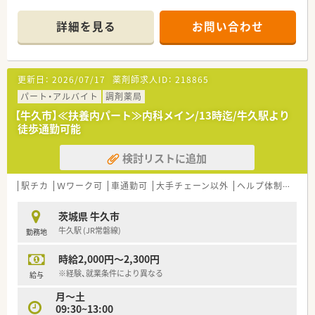
■近隣の井上内科クリニックより内科の処方箋を1日平均40枚
ほど応需している調剤薬局です。
詳細を見る
お問い合わせ
■薬剤師は常勤1名とパート2名、事務員2名の体制で、協力しな
がら日々の業務を行っています。
【募集背景と求める人物像について】
更新日：
2026/07/17
薬剤師求人ID：
218865
■現在は欠員補充のための募集を行っており、即戦力として活躍
できる方を急募で探しています。
パート・アルバイト
調剤薬局
■家族経営ならではの柔軟な対応が可能であり、長く安定して働
【牛久市】≪扶養内パート≫内科メイン/13時迄/牛久駅より
きたいという方を歓迎しています。
徒歩通勤可能
■周囲と協調性を持ちながら、良好な人間関係の中で働きたい方
に最適な職場環境と言えます。
検討リストに追加
【求人情報について】
■年収は経験や年齢を考慮の上決定されますが、最大で600万円
駅チカ
Ｗワーク可
車通勤可
大手チェーン以外
ヘルプ体制充実
までの提示が可能となります。
■年間休日は120日以上確保されており、日祝に加えて平日1日
茨城県 牛久市
の休みがある週休2日制です。
牛久駅 (JR常磐線)
勤務地
■未経験の方やブランクがある方の応募も歓迎しており、安心し
て業務をスタートできる環境です。
時給2,000円～2,300円
※経験、就業条件により異なる
給与
月～土
09:30~13:00