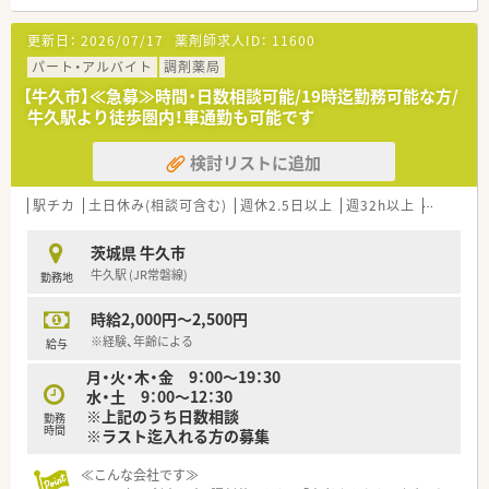
更新日：
2026/07/17
薬剤師求人ID：
11600
パート・アルバイト
調剤薬局
【牛久市】≪急募≫時間・日数相談可能/19時迄勤務可能な方/
牛久駅より徒歩圏内！車通勤も可能です
検討リストに追加
駅チカ
土日休み(相談可含む)
週休2.5日以上
週32h以上
未経験可
茨城県 牛久市
牛久駅 (JR常磐線)
勤務地
時給2,000円～2,500円
※経験、年齢による
給与
月・火・木・金 9：00～19：30
水・土 9：00～12：30
※上記のうち日数相談
勤務
時間
※ラスト迄入れる方の募集
≪こんな会社です≫