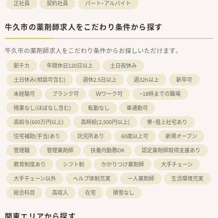
正社員
契約社員
パート・アルバイト
牛久市の薬剤師求人をこだわり条件から探す
牛久市の薬剤師求人をこだわり条件からお探しいただけます。
駅チカ
年間休日120日以上
土日祝休み
土日休み(相談可含む)
週休2.5日以上
週32h以上
新卒可
未経験可
ブランク可
Ｗワーク可
~18時までの職場
残業なし(ほぼなし含む)
転勤なし
車通勤可
高給与(600万円以上)
高時給(2,500円以上)
寮・借上社宅あり
住宅補助(手当)あり
託児所あり
60歳以上可
新規オープン
管理職
管理薬剤師
扶養内勤務OK
認定薬剤師取得支援あり
教育制度あり
シフト制
かかりつけ薬剤師
大手チェーン
大手チェーン以外
ヘルプ体制充実
一人薬剤師
生活環境充実
総合科目
高収入
在宅
積雪なし
関東エリアから探す