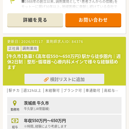
■1988年の創立以来、調剤薬局として｢患者さんからの信頼｣を
モットーに掲げ30年以上、地域医療に貢献し続けている会社で
す。
■茨城県つくば市を本社に構え、茨城県5店舗（古河市2店舗、つ
詳細を見る
お問い合わせ
くば市2店舗、牛久1店舗）、埼玉県1店舗を展開している企業です
■調剤薬局の運営以外にも独立やドクターの開業支援事業も行
っております
■クリニックモールへ積極的に出店を行っており、収益性も高い
更新日：
2026/07/17
薬剤師求人ID：
84376
薬局づくりを行っています。
■地域ごとに採用を行っており、無理な異動はございません。
正社員
調剤薬局
【牛久市】急募！《高年収550～650万円》駅から徒歩圏内｜週
≪こんな薬局です≫
休2日制｜整形・循環器・心療内科メインで様々な経験積め
■日本で一番大きいクリニックモールになる1200坪の敷地面積
ます
に大型駐車場を完備し、循環器・整形外科・メンタルクリニックの
複数の専門医の先生と地域医療の貢献を目指しております
検討リストに追加
■幅広いご年齢の方が活躍している活気ある店舗です
■牛久駅から徒歩10分程度、車通勤も可能です
駅チカ
週32h以上
未経験可
ブランク可
車通勤可
高給与(600万円以上)
茨城県 牛久市
牛久駅 (JR常磐線)
勤務地
年収550万円～650万円
※時間、経験により考慮します
給与