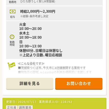
ひたち野うしく駅 (JR常磐線)
勤務地
■社員全体研修、新入社員研修、フォロー研修、年次毎研修、海外
研修などキャリアに応じて充実の研修制度がございます。
時給2,000円～2,300円
■定期勉強会も開催しており、各種学会への参加も可能。キャリ
ア志向の方にオススメです。
※経験・条件考慮し決定
給与
■認定薬剤師取得を推進しており、取得される場合には会社から
火金
補助が出ます。
10：00～20：00
水木土
10：00～18：00
日
勤務
時間
10：00～13：00
休憩60分、日曜日は休憩なし
※上記より日数、曜日応相談
≪こんな会社です≫
■茨城県つくば市、牛久市に4店舗展開する薬局です
■勉強会の開催、e-Leaningの利用を積極的に支援します
■近隣にコンビニやスーパーもありお仕事帰りの買い物も便利
です
詳細を見る
お問い合わせ
■未経験。ブランクのある方も一度ご相談ください
≪こんな薬局です≫
■ひたち野うしく駅から徒歩1分！
■心療内科クリニックからの処方箋を受け付けています
更新日：
2026/07/17
薬剤師求人ID：
228192
■門前クリニックのドクターが増員するため、パート薬剤師を募
集しています！
正社員
調剤薬局