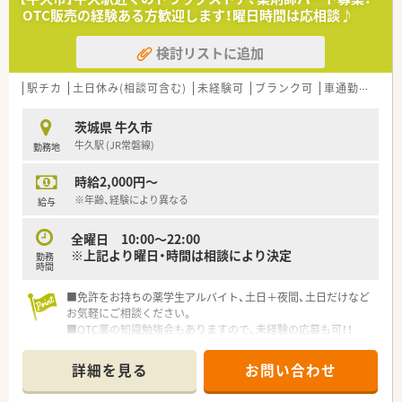
≪こんな店舗です≫
る方も多く、末永くご勤務できます
OTC販売の経験ある方歓迎します！曜日時間は応相談♪
■1日平均160枚の処方箋を受けており、内科, 精神科, 整形外科,
循環器科など、
検討リストに追加
主に３つのクリニックからの処方箋を応需しています
■残業が多くならないように、シフトで勤務時間をうまく調整し
ています
駅チカ
土日休み(相談可含む)
未経験可
ブランク可
車通勤可
教
■定着率も高く長く活躍しているスタッフも多数いらっしゃい
ます
茨城県 牛久市
■薬剤師も常時6〜7名は配置しているため、1人当たりの処方箋
牛久駅 (JR常磐線)
勤務地
枚数も少なく抑えられています
■茨城県内で長く働きたい方にお勧めの薬局です
時給2,000円～
※年齢、経験により異なる
給与
全曜日 10:00～22:00
※上記より曜日・時間は相談により決定
勤務
時間
■免許をお持ちの薬学生アルバイト、土日＋夜間、土日だけなど
お気軽にご相談ください。
■OTC薬の知識勉強会もありますので、未経験の応募も可！！
■東京・神奈川・静岡で300店舗以上の規模を誇る大手ドラッグ
ストアです。
詳細を見る
お問い合わせ