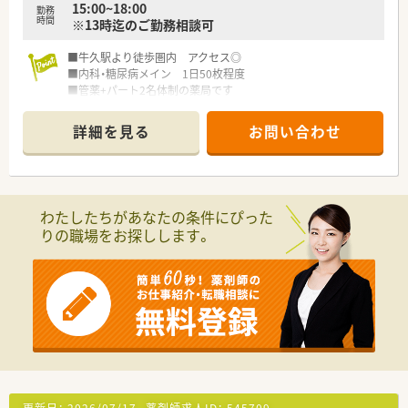
15:00~18:00
勤務
時間
※13時迄のご勤務相談可
■牛久駅より徒歩圏内 アクセス◎
■内科・糖尿病メイン 1日50枚程度
■管薬+パート2名体制の薬局です
詳細を見る
お問い合わせ
わたしたちがあなたの条件にぴった
りの職場をお探しします。
更新日：
2026/07/17
薬剤師求人ID：
545709