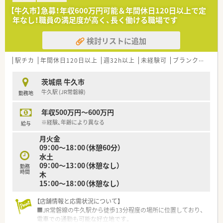
【牛久市】急募！年収600万円可能＆年間休日120日以上で定
年なし！職員の満足度が高く、長く働ける職場です
検討リストに追加
駅チカ
年間休日120日以上
週32h以上
未経験可
ブランク可
転
茨城県 牛久市
牛久駅 (JR常磐線)
勤務地
年収500万円～600万円
※経験、年齢により異なる
給与
月火金
09：00～18：00（休憩60分）
水土
09：00～13：00（休憩なし）
勤務
時間
木
15：00～18：00（休憩なし）
【店舗情報と応需状況について】
■JR常磐線の牛久駅から徒歩13分程度の場所に位置しており、
電車での通勤も可能な好立地です。