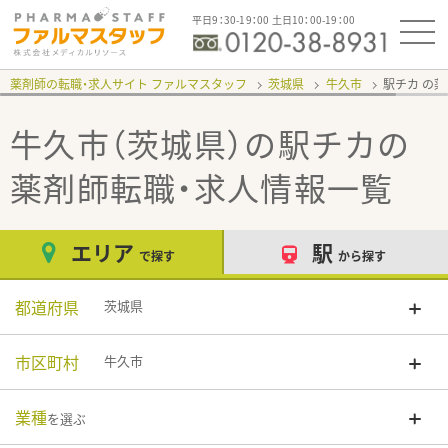
平日9：30-19：00 土日10：00-19：00
薬剤師の転職・求人サイト ファルマスタッフ
茨城県
牛久市
駅チカ
牛久市（茨城県）の駅チカ
の
薬剤師転職・求人情報一覧
エリア
駅
で探す
から探す
都道府県
茨城県
市区町村
牛久市
業種
を選ぶ