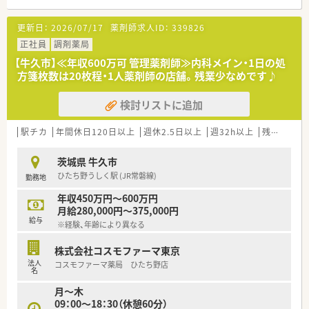
更新日：
2026/07/17
薬剤師求人ID：
339826
正社員
調剤薬局
【牛久市】≪年収600万可 管理薬剤師≫内科メイン・1日の処
方箋枚数は20枚程・1人薬剤師の店舗。残業少なめです♪
検討リストに追加
駅チカ
年間休日120日以上
週休2.5日以上
週32h以上
残業なし(ほぼなし含む)
茨城県 牛久市
ひたち野うしく駅 (JR常磐線)
勤務地
年収450万円～600万円
月給280,000円～375,000円
給与
※経験、年齢により異なる
株式会社コスモファーマ東京
法人
コスモファーマ薬局 ひたち野店
名
月～木
09：00～18：30（休憩60分）