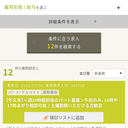
雇用形態 / 給与
を選ぶ
詳細条件を表示
条件に合う求人
12
件を
検索する
12
件の薬剤師求人
並び順
更新日：
2026/07/09
薬剤師求人ID：
509798
パート・アルバイト
調剤薬局
【牛久市】＜週20時間前後のパート募集＞午前のみ、16時や
17時あがり相談可能♪土曜勤務いただける方歓迎
検討リストに追加