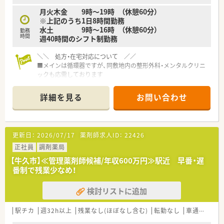
月火木金 9時～19時 （休憩60分）
※上記のうち1日8時間勤務
水土 9時～16時 （休憩60分）
勤務
時間
週40時間のシフト制勤務
＼＼ 処方・在宅対応について ／／
■メインは循環器ですが、同敷地内の整形外科・メンタルクリニ
ックも応需しております
■処方箋枚数は、1日平均200名/日程で、多い日には260枚/日前
後になります
詳細を見る
お問い合わせ
■在宅は居宅26件を受け持っておりますが、配達専門ドライバ
ーがお届けしますので、薬剤師は外にはでません
■患者さんはリピーターが多く、幅広い年齢層の患者様がいらっ
しゃます
更新日：
2026/07/17
薬剤師求人ID：
22426
＼＼ ライフワークバランス◎ ／／
正社員
調剤薬局
■処方箋枚数は多いですが、残業した分は別日で早めに仕事を切
【牛久市】≪管理薬剤師候補/年収600万円≫駅近 早番・遅
り上げ、メリハリをつけてご勤務されております
番制で残業少なめ！
■ライフワークバランスを大切にご勤務されている方がほとん
どですので、周囲の人を協力しながら、お休みはしっかりとられ
検討リストに追加
ております
■1ヶ月ごとにシフトパターンがおおよそ固定されますので、お
休みの日も予定が立てようシフトを作成しています
駅チカ
週32h以上
残業なし(ほぼなし含む)
転勤なし
車通勤可
高
【シフトパターン例】