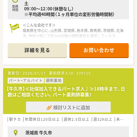
土
勤務
09：00～12：00（休憩なし）
時間
※平均週40時間（１ヶ月単位の変形労働時間制）
＜こんな会社です＞
福島県を中心に、山形県、宮城県、栃木県、群馬県、茨城県、北海
道、神奈川県にて約200店舗の調剤薬局を運営しています。
■調剤薬局以外にも介護施設の運営を行うなど、幅広い分野から
地域医療・福祉を支えています。
詳細を見る
お問い合わせ
■幅広い医療分野で充実したキャリアが積めます。「地域包括ケ
ア」を重要なテーマとしており、在宅医療や多職種連携にも携わ
れます。
更新日：
2026/07/17
薬剤師求人ID：
339725
＜こんな薬局です＞
■内科メインに応需しています。
パート・アルバイト
調剤薬局
■1日の処方枚数は20枚程度で、1名体制の薬局です。お休みな
【牛久市】≪社保加入できるパート求人♪≫18時半まで、日
どはヘルプメンバーがカバーしてくれています。
数はご相談ください。パート薬剤師募集！
＜フォロー体制◎＞
検討リストに追加
■会社として、希望休・有給休暇をきちんと取得できる仕組みづ
くりを行っています。
■産休・育休の取得実績多数アリ。結婚に伴う転居に際しても、
駅チカ
年間休日120日以上
週休2.5日以上
週32h以上
未経験可
退職することなく続けている方が多くいらっしゃいます。
茨城県 牛久市
＜研修制度が充実しています＞