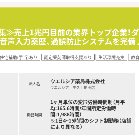
部門等の本社スタッフなど活動領域は多種多様です。
おり、在宅医療へもしっかりと関わる事ができます。
能で、時短制度は小学5年生まで時短勤務ができるよう変更予定
イフバランスが整っています
員割引制度など嬉しいメリットもたくさんあります！
募集≫売上1兆円目前の業界トップ企業！
で音声入力薬歴、過誤防止システムを完備
住宅補助(手当)あり
認定薬剤師取得支援あり
生活環境充実
教
ウエルシア薬局株式会社
法人名
ウエルシア 牛久上柏田店
1ヶ月単位の変形労働時間制（月平
均:165.6時間/年間所定労働時
間:1,988時間）
勤務時間
※1日4~15時間のシフト制勤務（店舗
により異なる）