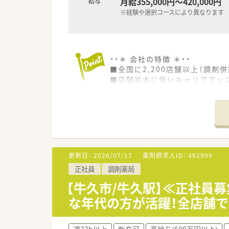
月給355,000円～420,000円
給与
※経験や選択コースにより異なります
・・＊ 会社の特徴 ＊・・
■全国に2,200店舗以上（調剤併
■店舗拡大に伴いキャリアアッ
■経験や勤務コースによりますが
■職種や職域に合わせ、豊富な
■薬剤師が中心の会社だからこ
■店舗拡大に伴い、エリアマネ
■在宅や教育等の専門性を活か
■その他にも、管理部門や商品
■在宅実施店舗は年々増加して
更新日：
2026/07/17
薬剤師求人ID：
492999
■育児休暇は3歳まで取得が可
正社員
調剤薬局
■年間休日が120日とワークラ
■日用品から常備薬まで、従業
【牛久市/牛久駅】≪正社員
な年代の方が活躍！全店舗
週32h以上
新卒可
高給与(600万円以上)