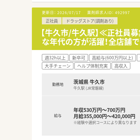
■その他にも、管理部門や商品
■在宅実施店舗は年々増加して
更新日：
2026/07/17
薬剤師求人ID：
492997
■育児休暇は3歳まで取得が可
正社員
ドラッグストア(調剤あり)
■年間休日が120日とワークラ
■日用品から常備薬まで、従業
【牛久市/牛久駅】≪正社員
な年代の方が活躍！全店舗
週32h以上
新卒可
高給与(600万円以上)
大手チェーン
ヘルプ体制充実
高収入
茨城県 牛久市
勤務地
牛久駅 (JR常磐線)
年収530万円～700万円
月給355,000円～420,000円
給与
※経験や選択コースにより異なります