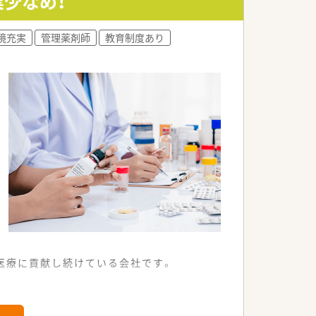
業少なめ！
境充実
管理薬剤師
教育制度あり
す
域医療に貢献し続けている会社です。
玉県1店舗を展開している企業です
ます
域医療に貢献し続けている会社です。