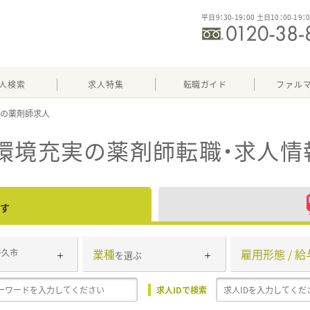
平日9：30-19：00 土日10：00-19：
人検索
求人特集
転職ガイド
ファル
実
環境充実
の薬剤師転職・求人情
す
業種
雇用形態 / 給
牛久市
を選ぶ
求人IDで検索