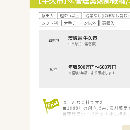
【牛久市】≪管理薬剤師候補/
火 09時-18時
水 09時-16時
木 10時-19時
駅チカ
週32h以上
残業なし(ほぼなし含む)
土 09時-16時
シフト制
大手チェーン以外
高収入
＼＼ こんな薬局です／／
茨城県 牛久市
■日本で一番大きいクリニックモ
勤務地
■薬剤師さんの年齢層は30代～
牛久駅 (JR常磐線)
■牛久駅から徒歩10分程度、車
＼＼ こんな会社です ／／
年収500万円～600万円
■1988年の創立以来、調剤薬
給与
■茨城県つくば市を本社に構え、
※経験・年齢により考慮します
■調剤薬局の運営以外にも独立
■クリニックモールへ積極的に
■地域ごとに採用を行っており
■異動原則なし、定年制も設け
≪こんな会社です≫
■1988年の創立以来、調剤薬
■茨城県つくば市を本社に構え、
■調剤薬局の運営以外にも独立
■クリニックモールへ積極的に