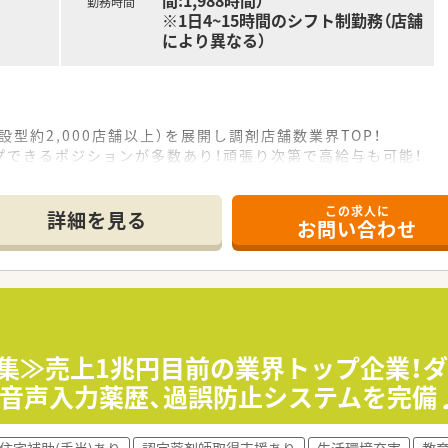
間:1,988時間）
勤務時間
※1日4~15時間のシフト制勤務（店舗
により異なる）
設型約2,000店舗以上）を展開し調剤店舗数業界TOP！
プできるポジションが多数あり！頑張り次第で高給与も可能！
、経験の少ない方でも500万前半スタートと業界TOP水準！
社内研修や外部組織と連携した研修を用意されています
この求人に
そ活躍できるキャリアパスが多種多様に用意されています。
詳細を見る
お問い合わせ
ジャーや営業部長等のマネジメントのポジションも増えます。
せるスペシャリストを目指すことも可能です。
部門等の本社スタッフなど活動領域は多種多様です。
おり、在宅医療へもしっかりと関わる事ができます。
能で、時短制度は小学5年生まで時短勤務ができるよう変更予定
イフバランスが整っています
員割引制度など嬉しいメリットもたくさんあります！
募集≫売上1兆円目前の業界トップ企業！
で音声入力薬歴、過誤防止システムを完備
住宅補助(手当)あり
認定薬剤師取得支援あり
生活環境充実
教