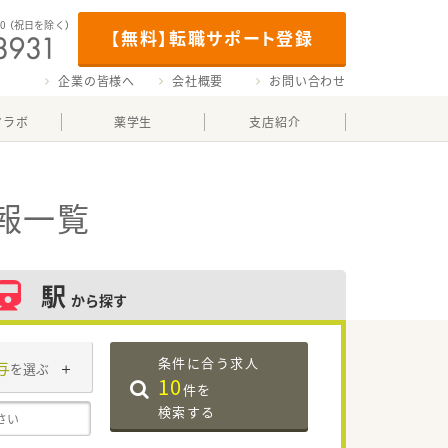
00
（祝日を除く）
【無料】転職サポート登録
企業の皆様へ
会社概要
お問い合わせ
マラボ
薬学生
支店紹介
報一覧
駅
から探す
条件に合う求人
与
を選ぶ
10
件を
検索する