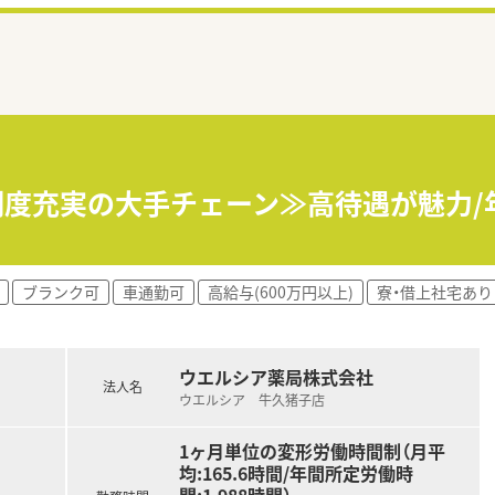
制度充実の大手チェーン≫高待遇が魅力/年
ブランク可
車通勤可
高給与(600万円以上)
寮・借上社宅あり
ウエルシア薬局株式会社
法人名
ウエルシア 牛久猪子店
1ヶ月単位の変形労働時間制（月平
均:165.6時間/年間所定労働時