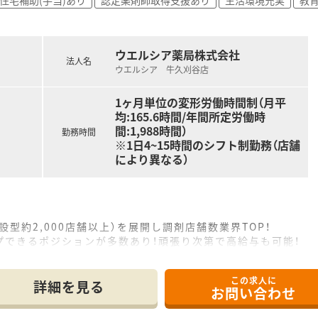
ウエルシア薬局株式会社
法人名
ウエルシア 牛久刈谷店
1ヶ月単位の変形労働時間制（月平
均:165.6時間/年間所定労働時
間:1,988時間）
勤務時間
※1日4~15時間のシフト制勤務（店舗
により異なる）
設型約2,000店舗以上）を展開し調剤店舗数業界TOP！
プできるポジションが多数あり！頑張り次第で高給与も可能！
、経験の少ない方でも500万前半スタートと業界TOP水準！
社内研修や外部組織と連携した研修を用意されています
この求人に
そ活躍できるキャリアパスが多種多様に用意されています。
詳細を見る
お問い合わせ
ジャーや営業部長等のマネジメントのポジションも増えます。
せるスペシャリストを目指すことも可能です。