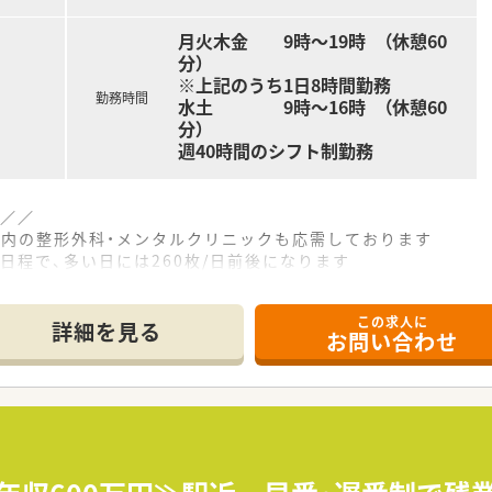
月火木金 9時～19時 （休憩60
分）
※上記のうち1日8時間勤務
勤務時間
水土 9時～16時 （休憩60
分）
週40時間のシフト制勤務
 ／／
地内の整形外科・メンタルクリニックも応需しております
/日程で、多い日には260枚/日前後になります
おりますが、配達専門ドライバーがお届けしますので、薬剤師
、幅広い年齢層の患者様がいらっしゃます
この求人に
詳細を見る
お問い合わせ
／／
業した分は別日で早めに仕事を切り上げ、メリハリをつけてご勤
にご勤務されている方がほとんどですので、周囲の人を協力しな
がおおよそ固定されますので、お休みの日も予定が立てようシフ