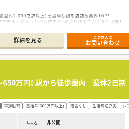
設型約2,000店舗以上）を展開し調剤店舗数業界TOP！
プできるポジションが多数あり！頑張り次第で高給与も可能！
、経験の少ない方でも500万前半スタートと業界TOP水準！
社内研修や外部組織と連携した研修を用意されています
この求人に
そ活躍できるキャリアパスが多種多様に用意されています。
詳細を見る
お問い合わせ
ジャーや営業部長等のマネジメントのポジションも増えます。
せるスペシャリストを目指すことも可能です。
部門等の本社スタッフなど活動領域は多種多様です。
おり、在宅医療へもしっかりと関わる事ができます。
能で、時短制度は小学5年生まで時短勤務ができるよう変更予定
イフバランスが整っています
員割引制度など嬉しいメリットもたくさんあります！
0～650万円》駅から徒歩圏内｜週休2日
車通勤可
高給与(600万円以上)
積雪なし
生活環境充実
シ
非公開
法人名