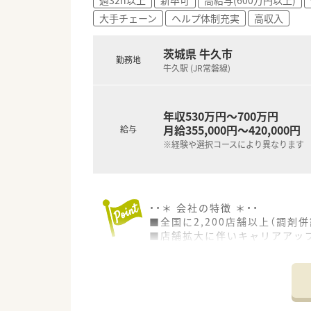
大手チェーン
ヘルプ体制充実
高収入
茨城県 牛久市
勤務地
牛久駅 (JR常磐線)
年収530万円～700万円
月給355,000円～420,000円
給与
※経験や選択コースにより異なります
・・＊ 会社の特徴 ＊・・
■全国に2,200店舗以上（調剤併
■店舗拡大に伴いキャリアアッ
■経験や勤務コースによりますが
■職種や職域に合わせ、豊富な
■薬剤師が中心の会社だからこ
■店舗拡大に伴い、エリアマネ
■在宅や教育等の専門性を活か