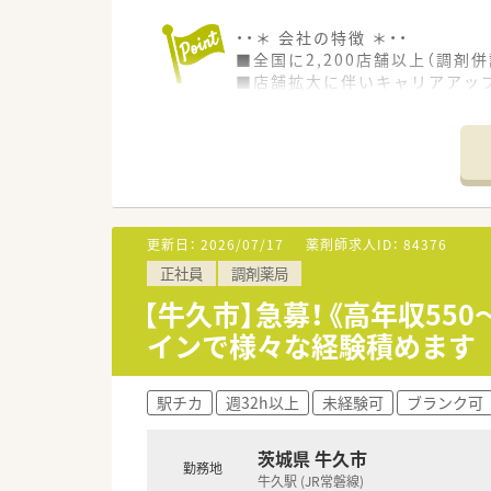
・・＊ 会社の特徴 ＊・・
■全国に2,200店舗以上（調剤併
■店舗拡大に伴いキャリアアッ
■経験や勤務コースによりますが
■職種や職域に合わせ、豊富な
■薬剤師が中心の会社だからこ
■店舗拡大に伴い、エリアマネ
■在宅や教育等の専門性を活か
■その他にも、管理部門や商品
■在宅実施店舗は年々増加して
更新日：
2026/07/17
薬剤師求人ID：
84376
■育児休暇は3歳まで取得が可
正社員
調剤薬局
■年間休日が120日とワークラ
■日用品から常備薬まで、従業
【牛久市】急募！《高年収55
インで様々な経験積めます
駅チカ
週32h以上
未経験可
ブランク可
茨城県 牛久市
勤務地
牛久駅 (JR常磐線)