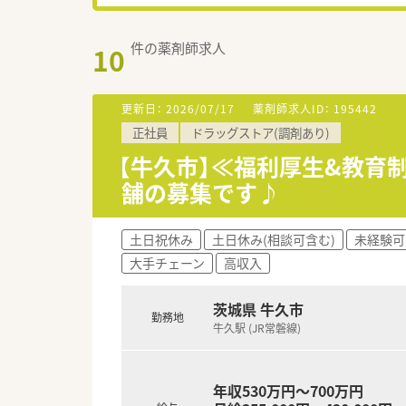
件の薬剤師求人
10
更新日：
2026/07/17
薬剤師求人ID：
195442
正社員
ドラッグストア(調剤あり)
【牛久市】≪福利厚生&教育
舗の募集です♪
土日祝休み
土日休み(相談可含む)
未経験可
大手チェーン
高収入
茨城県 牛久市
勤務地
牛久駅 (JR常磐線)
年収530万円～700万円