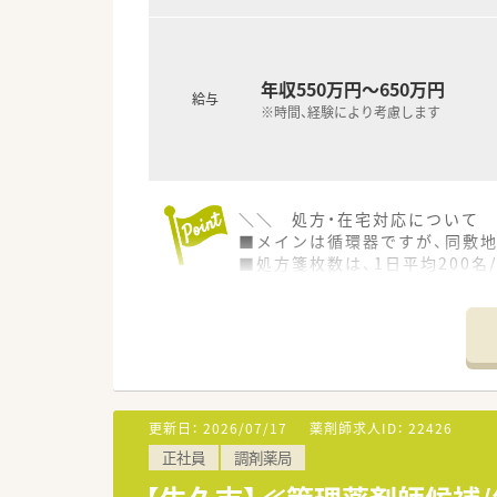
年収550万円～650万円
給与
※時間、経験により考慮します
＼＼ 処方・在宅対応について
■メインは循環器ですが、同敷
■処方箋枚数は、1日平均200名
■在宅は居宅26件を受け持って
■患者さんはリピーターが多く
＼＼ ライフワークバランス◎ 
■処方箋枚数は多いですが、残
■ライフワークバランスを大切
す
更新日：
2026/07/17
薬剤師求人ID：
22426
■1ヶ月ごとにシフトパターン
正社員
調剤薬局
【シフトパターン例】
月 09時-18時