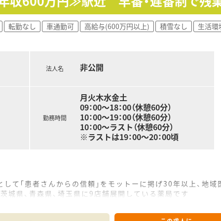
年収600万円≫駅近 早番・遅番制で残
転勤なし
車通勤可
高給与(600万円以上)
積雪なし
生活環
ールになる1200坪の敷地面積に大型駐車場を完備しておりま
非公開
法人名
40代の方が多く活躍しており活気ある店舗です
通勤も可能です
月火木水金土
09：00～18：00（休憩60分）
局として｢患者さんからの信頼｣をモットーに掲げ30年以上、地
10：00～19：00（休憩60分）
勤務時間
茨城県5店舗（古河市2店舗、つくば市2店舗、牛久1店舗）、埼
10：00～ラスト（休憩60分）
やドクターの開業支援事業も行っております
※ラストは19：00～20：00頃
出店を行っており、収益性も高い薬局づくりを行っています。
、無理な異動はございません。
ておりませんので、長く務めている方も多く、末永くご勤務でき
局として｢患者さんからの信頼｣をモットーに掲げ30年以上、地
茨城県、青森県、埼玉県に9店舗展開している薬局です
やドクターの開業支援事業も行っております
出店を行っており、収益性も高い薬局づくりを行っています。