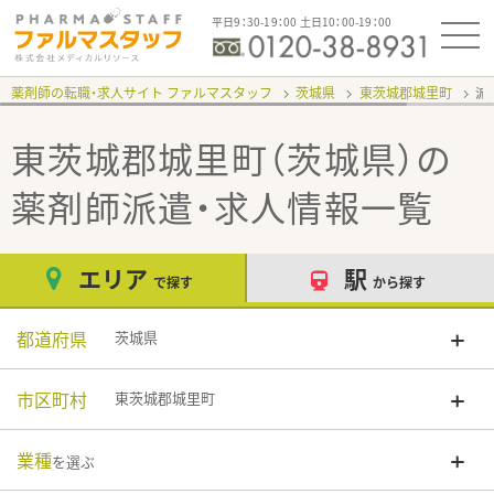
平日9：30-19：00 土日10：00-19：00
薬剤師の転職・求人サイト ファルマスタッフ
茨城県
東茨城郡城里町
派
東茨城郡城里町（茨城県）
の
薬剤師派遣・求人情報一覧
エリア
駅
で探す
から探す
都道府県
茨城県
市区町村
東茨城郡城里町
業種
を選ぶ