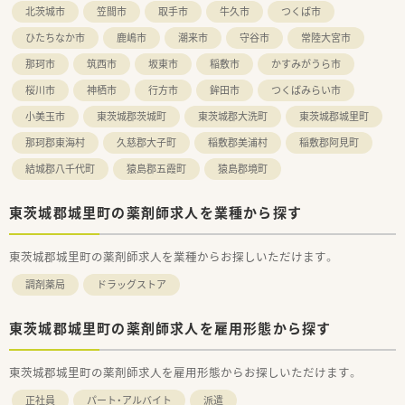
北茨城市
笠間市
取手市
牛久市
つくば市
ひたちなか市
鹿嶋市
潮来市
守谷市
常陸大宮市
那珂市
筑西市
坂東市
稲敷市
かすみがうら市
桜川市
神栖市
行方市
鉾田市
つくばみらい市
小美玉市
東茨城郡茨城町
東茨城郡大洗町
東茨城郡城里町
那珂郡東海村
久慈郡大子町
稲敷郡美浦村
稲敷郡阿見町
結城郡八千代町
猿島郡五霞町
猿島郡境町
東茨城郡城里町の薬剤師求人を業種から探す
東茨城郡城里町の薬剤師求人を業種からお探しいただけます。
調剤薬局
ドラッグストア
東茨城郡城里町の薬剤師求人を雇用形態から探す
東茨城郡城里町の薬剤師求人を雇用形態からお探しいただけます。
正社員
パート・アルバイト
派遣