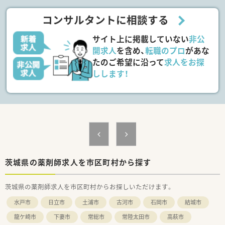
＼手厚いサポートが魅力のファルマスタッフ／
■万全のサポート体制：2名体制で担当がつきしっかりサポート！
コンサルタントに相談する
■各種保険を完備：社会保険(週20時間以上)/雇用保険/薬剤師賠
償責任保険
サイト上に掲載していない
非公
■充実の休暇制度：有給休暇(6ヶ月以上勤務)、夏季休暇、慶弔休
暇など
開求人
を含め、
転職のプロ
があな
たのご希望に沿って
求人をお探
ご希望条件に合わせて求人をお探しします！
しします！
まずはお気軽にお問い合わせください。
茨城県の薬剤師求人を市区町村から探す
茨城県の薬剤師求人を市区町村からお探しいただけます。
水戸市
日立市
土浦市
古河市
石岡市
結城市
龍ケ崎市
下妻市
常総市
常陸太田市
高萩市