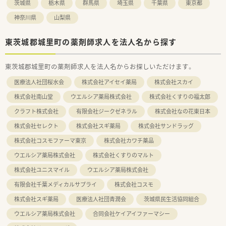
茨城県
栃木県
群馬県
埼玉県
千葉県
東京都
神奈川県
山梨県
東茨城郡城里町の薬剤師求人を法人名から探す
東茨城郡城里町の薬剤師求人を法人名からお探しいただけます。
医療法人社団桜水会
株式会社アイセイ薬局
株式会社スカイ
株式会社南山堂
ウエルシア薬局株式会社
株式会社くすりの福太郎
クラフト株式会社
有限会社ジークゼネラル
株式会社なの花東日本
株式会社セレクト
株式会社スギ薬局
株式会社サンドラッグ
株式会社コスモファーマ東京
株式会社カワチ薬品
ウエルシア薬局株式会社
株式会社くすりのマルト
株式会社ユニスマイル
ウエルシア薬局株式会社
有限会社千葉メディカルサプライ
株式会社コスモ
株式会社スギ薬局
医療法人社団青潤会
茨城県民生活協同組合
ウエルシア薬局株式会社
合同会社ケイアイファーマシー