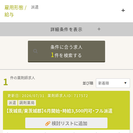
雇用形態 /
派遣
給与
詳細条件を表示
条件に合う求人
1
件を
検索する
1
件の薬剤師求人
並び順
更新日：
2026/07/31
薬剤師求人ID：
717572
派遣
調剤薬局
【茨城県/東茨城郡】6月開始・時給3,500円可・フル派遣
検討リストに追加