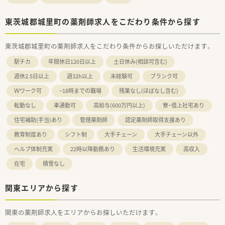
東茨城郡城里町の薬剤師求人をこだわり条件から探す
東茨城郡城里町の薬剤師求人をこだわり条件からお探しいただけます。
駅チカ
年間休日120日以上
土日休み(相談可含む)
週休2.5日以上
週32h以上
未経験可
ブランク可
Ｗワーク可
~18時までの職場
残業なし(ほぼなし含む)
転勤なし
車通勤可
高給与(600万円以上)
寮・借上社宅あり
住宅補助(手当)あり
管理薬剤師
認定薬剤師取得支援あり
教育制度あり
シフト制
大手チェーン
大手チェーン以外
ヘルプ体制充実
22時以降勤務あり
生活環境充実
高収入
在宅
積雪なし
関東エリアから探す
関東の薬剤師求人をエリアからお探しいただけます。