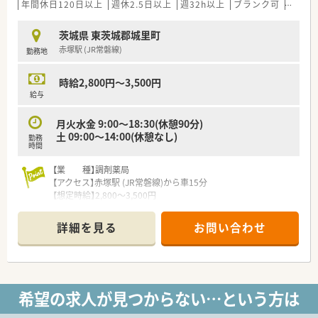
年間休日120日以上
週休2.5日以上
週32h以上
ブランク可
Ｗワー
茨城県 東茨城郡城里町
赤塚駅 (JR常磐線)
勤務地
時給2,800円～3,500円
給与
月火水金 9:00～18:30(休憩90分)
土 09:00～14:00(休憩なし)
勤務
時間
【業 種】調剤薬局
【アクセス】赤塚駅 (JR常磐線)から車15分
【想定時給】2,800～3,500円
【勤務時間】
月火水金 9:00～18:30(休憩90分)
詳細を見る
お問い合わせ
土 09:00～14:00(休憩なし)
【応需科目】内科,消化器科,外科,整形外科
【応需枚数】80枚/日
【人員体制】
常時2～3名
希望の求人が見つからない…という方は
********************************