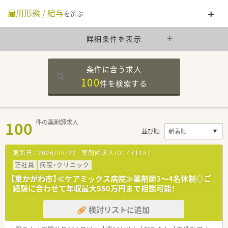
雇用形態 / 給与
を選ぶ
詳細条件を表示
条件に合う求人
100
件を
検索する
100
件の薬剤師求人
並び順
更新日：
2026/06/22
薬剤師求人ID：
471187
正社員
病院・クリニック
【東かがわ市】≪ケアミックス病院≫薬剤師3～4名体制◎ご
経験に合わせて年収最大550万円まで相談可能！
検討リストに追加