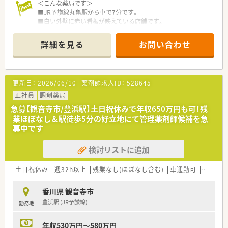
＜こんな薬局です＞
■JR予讃線丸亀駅から車で7分です。
■白い外壁に赤い看板が映えている店舗です。
■投薬台は2台ございます。
患者様まが座って話を聞ける様に
詳細を見る
お問い合わせ
椅子を設置しています。
■温かみのある待合スペースです。
■調剤室は広いスペースを確保しています。
■漢方製剤の取り扱いもございます。
更新日：
2026/06/10
薬剤師求人ID：
528645
■分包機（円盤）もございます。
正社員
調剤薬局
＜業務内容＞
急募【観音寺市/豊浜駅】土日祝休みで年収650万円も可！残
■総合科目を応需しています。
業ほぼなし＆駅徒歩5分の好立地にて管理薬剤師候補を急
■処方箋枚数は1日あたり平均60枚/日。
募中です
薬剤師は3名在籍しています。
■調剤・投薬・監査・OTC販売など
検討リストに追加
薬剤師業務全般をお願い致します。
■在宅業務の対応はございません。
土日祝休み
週32h以上
残業なし(ほぼなし含む)
車通勤可
管理薬
＜研修制度＞
■ご入職後は現場にてOJT研修を行います。
香川県 観音寺市
■環境の変化に応じ、ステージに合った
豊浜駅 (JR予讃線)
勤務地
研修を実施しております。
薬剤師職に特化した研修を経験に
応じて準備しております。
年収530万円～580万円