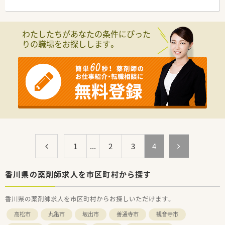
■処方箋は1日平均130枚程度です。
＜研修制度＞
■資格補助制度やスキルアップ制度あり（全額会社負担）
わたしたちがあなたの条件にぴった
りの職場をお探しします。
＜法人特徴＞
■香川県・愛媛県に店舗展開しています。(17店舗)
■薬剤師の年代も若い世代からベテランまで幅広く勤務されて
います。
■お子様からご高齢の方まで利用しやすい薬局作りを目指され
ています。
■いずれの店舗もバリアフリー対応で広めの作りとなっており、
デザインにもこだわられています。
■調剤設備も最新のものを取り揃えており、一包化監査システム
を導入している店舗もございます。
＜こんな方にもオススメ＞
1
...
2
3
4
■ライフスタイルに合わせたシフトで働きたい方
■地域密着型の薬局で勤務を希望している方
等々…
香川県の薬剤師求人を市区町村から探す
少しでも気になった方はお問い合わせくださいませ
香川県の薬剤師求人を市区町村からお探しいただけます。
高松市
丸亀市
坂出市
善通寺市
観音寺市