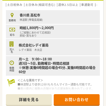
土日祝休み
土日休み(相談可含む)
週休2.5日以上
車通勤可
教育制
【職場環境と雰囲気】
■離職率が1％と非常に低く平均勤続年数は15年に達しており、
香川県 高松市
薬剤師の9割が女性で非常にアットホームな雰囲気の職場です。
林道駅 (琴電長尾線)
勤務地
■代表者は40代後半と若く気さくなお人柄で、現場の意見を大
切にしながら風通しの良い組織作りを常に心掛けておられま
時給1,800円～2,000円
す。
（ご経験にあわせて応相談）
■幅広い世代の薬剤師や事務スタッフが勤務しており、お互いに
給与
昇給・賞与あり
助け合う文化が根付いているため馴染みやすい環境が自慢で
す。
株式会社レデイ薬局
法人
レデイ薬局 木太店
【法人特徴について】
名
■香川県を中心に17店舗の薬局を展開しており、人々の思いや
月～土 9：00～18：00
幸せを結びつける「紡ぎ」を使命として地域医療に貢献していま
週3日～5日、勤務曜日・時間応相談
す。
※休憩:実働6時間超の場合45分、実働8時間超の場合
■どの店舗もバリアフリーに対応した広めの設計となっており、
勤務
時間
60分
患者さまもスタッフも快適に過ごせる空間デザインが特徴で
す。
＜こんな薬局です＞
■最新の一包化監査システムなど調剤設備を積極的に導入して
■林道駅より徒歩12分！もちろんマイカー通勤も可能です。
おり、安全性の向上と業務の効率化を同時に追求している法人で
■香川県内に複数の店舗があり応援体制も敷かれています。
す。
■ドラッグストア併設の強みを生かし、地域に対して面対応で処
方箋応需しています。
詳細を見る
お問い合わせ
■子育て中の方も多く、皆様助け合いながらご勤務されていま
す。