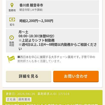
等々、気になる方はお気軽にお問い合わせ下さい。
です。
香川県 観音寺市
■代表取締役自身も現役の薬剤師として日々現場に出ておられ
観音寺駅 (JR予讃線)
勤務地
るため、現場の苦労や状況を深く理解し迅速に判断をいただける
環境です。
■在宅業務にも積極的に取り組んでおり、外来調剤のみならず地
時給2,200円～2,500円
域に必要とされる医療を包括的に提供できるよう日々努めてお
給与
ります。
月～土
08:00~18:30（休憩60分）
【求人情報について】
※上記よりシフト制勤務
■年収は最大で650万円まで相談が可能となっており、これまで
勤務
※週4日以上、1日4～8時間以内勤務からご相談くださ
のご経験やスキルを正当に評価して給与条件に反映させていた
時間
い
だきます。
■借家にお住まいの方には月額18,000円の住宅手当が無条件で
■西日本を中心に展開する大手チェーン薬局です。子育て中の
支給されるなど、生活面を支える福利厚生が大変充実しておりま
薬剤師さんも多く活躍しています。
す。
■昇給は年1回、賞与は年2回の支給実績があり、安定した経営基
盤のもとで長く安心してキャリアを築いていくことが可能な求
人です。
詳細を見る
お問い合わせ
【勤務実態について】
■土曜日と日曜日、さらに祝日も完全にお休みとなる勤務体系の
ため、年間を通して安定した休息を確保することが可能なお仕事
更新日：
2026/06/26
薬剤師求人ID：
177319
です。
正社員
調剤薬局
■残業代は5分単位で計算して支給される仕組みとなっており、
サービス残業が発生しないよう適正な労務管理が徹底されてい