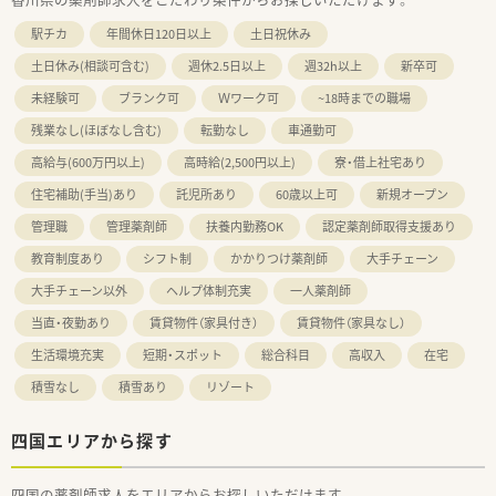
駅チカ
年間休日120日以上
土日祝休み
土日休み(相談可含む)
週休2.5日以上
週32h以上
新卒可
未経験可
ブランク可
Ｗワーク可
~18時までの職場
残業なし(ほぼなし含む)
転勤なし
車通勤可
高給与(600万円以上)
高時給(2,500円以上)
寮・借上社宅あり
住宅補助(手当)あり
託児所あり
60歳以上可
新規オープン
管理職
管理薬剤師
扶養内勤務OK
認定薬剤師取得支援あり
教育制度あり
シフト制
かかりつけ薬剤師
大手チェーン
大手チェーン以外
ヘルプ体制充実
一人薬剤師
当直・夜勤あり
賃貸物件（家具付き）
賃貸物件（家具なし）
生活環境充実
短期・スポット
総合科目
高収入
在宅
積雪なし
積雪あり
リゾート
四国エリアから探す
四国の薬剤師求人をエリアからお探しいただけます。