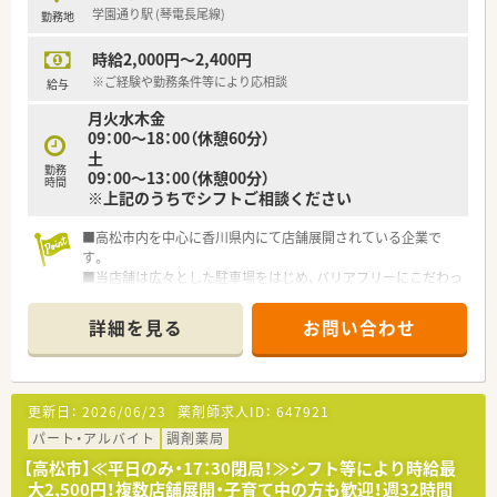
ざいます。
学園通り駅 (琴電長尾線)
勤務地
学びたい姿勢をしっかりフォローしてくれる環境です。
時給2,000円～2,400円
＜法人特徴＞
■1982年設立の香川県内の老舗調剤薬局です。
※ご経験や勤務条件等により応相談
給与
■薬剤師とその他職種の業務内容を明確にしており、
月火水木金
コンプライアンス意識の高い企業です。
09：00～18：00（休憩60分）
■設備投資も積極的に行っています。
土
■高松市を中心に店舗を展開されている為、店舗移動となった際
勤務
09：00～13：00（休憩00分）
も通勤しやすい環境です。
時間
※上記のうちでシフトご相談ください
■専門薬剤師や認定薬剤師取得後は各種手当が支給されます。
■高松市内を中心に香川県内にて店舗展開されている企業で
＜こんな方にもオススメ＞
す。
■ライフスタイルに合わせてシフト相談したい方
■当店舗は広々とした駐車場をはじめ、バリアフリーにこだわっ
■応援体制整った環境で働きたい方
た構造になっており、来局される方にもお越しいただきやすいよ
等々…
う配慮されています。
詳細を見る
お問い合わせ
少しでも気になった方はお問い合わせくださいませ
更新日：
2026/06/23
薬剤師求人ID：
647921
パート・アルバイト
調剤薬局
【高松市】≪平日のみ・17：30閉局！≫シフト等により時給最
大2,500円！複数店舗展開・子育て中の方も歓迎！週32時間