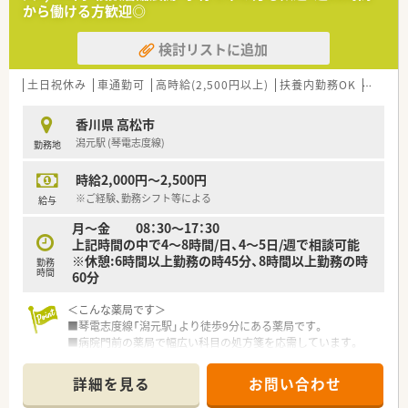
から働ける方歓迎◎
検討リストに追加
土日祝休み
車通勤可
高時給(2,500円以上)
扶養内勤務OK
シフト
香川県 高松市
潟元駅 (琴電志度線)
勤務地
時給2,000円～2,500円
※ご経験、勤務シフト等による
給与
月～金 08：30～17：30
上記時間の中で4～8時間/日、4～5日/週で相談可能
※休憩:6時間以上勤務の時45分、8時間以上勤務の時
勤務
時間
60分
＜こんな薬局です＞
■琴電志度線「潟元駅」より徒歩9分にある薬局です。
■病院門前の薬局で幅広い科目の処方箋を応需しています。
＜業務内容＞
詳細を見る
お問い合わせ
■総合科目の処方箋を応需しています。