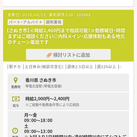
＜業務内容＞
更新日：
2026/06/23
薬剤師求人ID：
320848
■調剤・投薬・監査等外来処方箋対応をお願いいたします。
■整形外科メイン応需。応需処方箋枚数は60枚/日、薬剤師常時2
パート・アルバイト
調剤薬局
～3名体制です。
【さぬき市】≪時給2,400円まで相談可能！≫勤務曜日・時間
まずはご相談ください◎内科メイン・応援体制もある地元
＜研修制度＞
のチェーン薬局です
■ご入職後は実務を通じて一連の業務を習得いただきます。
検討リストに追加
＜法人特徴＞
調剤薬局を併設している調剤併設型、「フジでのお買い物のつい
でにあのお薬や化粧品を・・・」というお客様の生活シーンに対応
駅チカ
土日休み(相談可含む)
週休2.5日以上
週32h以上
ブランク
したインストア型、そのインストア型の中でも化粧品を専門に扱
うコスメ店など地域のお客様のニーズに合わせた店舗展開をし
香川県 さぬき市
ております。
琴電志度駅 (琴電志度線)
勤務地
■ツルハグループとして瀬戸内海圏にてドミナント展開を強化
している地域№１のドラッグチェーンです。
時給2,000円～2,400円
今後も更に、ドラッグストアと調剤薬局の併設店を標準型店舗
として、利便性と専門性を兼ね備えた店舗展開を図って参りま
※ご経験や勤務条件等により応相談
給与
す。
月～金
■愛媛県を中心に四国・中国エリアに228店舗展開しておりま
09：00～18：00
す。現在約3割が調剤取扱店舗です。
土
■様々な福利厚生制度で、業界トップクラスの満足度を誇ってお
09：00～13：00
ります。誰もが安心して働ける職場づくりを目指しています。
※上記より1日8時間以内・週40時間以内にてシフトご