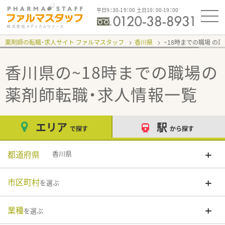
平日9：30-19：00 土日10：00-19：00
薬剤師の転職・求人サイト ファルマスタッフ
香川県
~18時までの職場
香川県の~18時までの職場
の
薬剤師転職・求人情報一覧
エリア
駅
で探す
から探す
都道府県
香川県
市区町村
を選ぶ
業種
を選ぶ