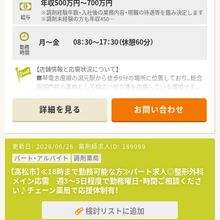
年収500万円～700万円
したOTC販売や、漢方製剤の取り扱いなど幅広い業務に携わりま
※調剤経験年数・入社後の業務内容・現職の待遇等を鑑み決定します
す。
給与
※調剤未経験の方も年収450
…
■かかりつけ薬剤師業務にも注力しており、患者様一人ひとりと
深い信頼関係を築きながら、地域医療の質を高める役割を担いま
月～金 08：30～17：30（休憩60分）
す。
勤務
時間
【想定されるキャリアイメージ】
■入社後は現場でのOJT研修を通じて業務を学び、その後は社内
【店舗情報と応需状況について】
の階層別研修や実技研修を通じて着実にスキルアップが図れま
■琴電志度線の潟元駅から徒歩9分の場所に位置しており、総合
す。
病院門前の薬局として幅広い処方箋を応需している環境です。
■認定薬剤師の取得支援やeラーニングの受講無料制度があり、
■処方箋枚数は1日平均80枚から130枚程度となっており、総合
専門性を高めてS1からS3へとステップアップを目指せる環境で
科目や透析など多岐にわたる科目の経験を積むことが可能で
詳細を見る
お問い合わせ
す。
す。
■マネジメントに興味がある方は、管理薬剤師やリーダー、さら
■薬剤師は常時3名から4名体制で運営されており、ゆとりを持
には本部スタッフといった多様なキャリアパスが用意されてい
って業務に取り組めるだけでなく、急な相談もしやすい体制で
ます。
す。
更新日：
2026/06/26
薬剤師求人ID：
189099
【想定される業務内容】
パート・アルバイト
調剤薬局
■総合病院からの処方箋に基づいた調剤業務全般を担当し、多種
【高松市】≪18時まで勤務可能な方≫パート求人◎整形外科
多様な薬剤に触れることで専門知識を深めることができます。
メイン応需 週3～5日程度で勤務曜日・時間ご相談くださ
■監査システムを活用した正確な調剤確認を行い、安全性を最優
い♪チェーン薬局で応援体制有！
先に考えた質の高い服薬指導を患者さまに提供いただきます。
■店舗スタッフとLINE WORKSで密に連携を取りながら、円滑
検討リストに追加
な店舗運営とチーム医療の一翼を担う重要な役割を果たしま
す。