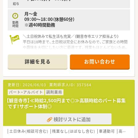
実技研修では実際の業務さながらの体験とともに、
給与
幅広く薬剤師の仕事を学び、
月～金
仕事への理解を深めることが出来ます。
09：00～18：00（休憩60分）
勤務
※週40時間勤務
＜法人特徴＞
時間
■調剤薬局を併設している調剤併設型、
「フジでのお買い物のついでにあのお薬や化粧品を…」
＼土日祝休みで私生活も充実／（観音寺市エリア担当より）
というお客様の生活シーンに対応したインストア型、
平日は18時まで、土日祝は完全にお休みなので、ご家族との時間
そのインストア型の中でも化粧品を専門に扱う
や趣味を大切にしたい方に最適です。残業もほとんどないため、
コスメ店など地域のお客様のニーズに
メリハリのある働き方が叶いますよ。
合わせた店舗展開をしております。
詳細を見る
お問い合わせ
■愛媛県を中心に四国・中国エリアに
【店舗情報と応需状況について】
228店舗展開しております。
■JR予讃線の豊浜駅から徒歩5分の場所に位置しており、電車通
現在約3割が調剤取扱店舗です。
勤だけでなく自家用車でのマイカー通勤も可能な便利な立地で
■様々な福利厚生制度で、
す。
更新日：
2026/06/03
薬剤師求人ID：
357564
業界トップクラスの満足度を誇っております。
■近隣にある総合病院から多科目の処方箋を応需しているため、
誰もが安心して働ける職場づくりを目指しています。
幅広い疾患や薬学管理についての実践的な知識を習得できる環
パート・アルバイト
調剤薬局
■地域のお客様と共に取り組む地域支援・
境です。
【観音寺市】≪時給2,500円まで◎≫高額時給のパート募集
社会貢献活動も活発に行っております。
■1日の処方箋枚数は15枚から20枚程度と比較的落ち着いてお
です！サポート体制◎
り、患者様一人ひとりとゆとりを持って対話することが可能とな
＜こんな方にもオススメ＞
ります。
検討リストに追加
■将来性も安心できる大手で長く勤めたい方
■今後転居の可能性があるけど、転職はしたくない方
【法人特徴について】
■総合科目の門前で幅広い知識を身に付けたい方
■観音寺市を中心に複数店舗を展開している地域密着型の法人
土日休み(相談可含む)
残業なし(ほぼなし含む)
車通勤可
高時給(2,500円以上)
で、設立から30年以上の歴史を持つ信頼の厚い老舗の調剤薬局