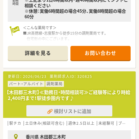
■地域のお客様と共に取り組む地域支援・社会貢献活動も活発に
勤務
時間
相談ください
行っております。
※休憩：実働6時間超の場合45分、実働8時間超の場合
60分
＜こんな方にもオススメ＞
■福利厚生などがしっかりしている企業で働きたい方
＜こんな薬局です＞
■研修制度を利用してご自身のスキルアップもしていきたい方
■JR高徳線・志度駅から徒歩15分の調剤薬局です。
■時短勤務ご希望の方
住宅街の中にございます。
等々
■白い外観で、店舗内も整理整頓しています。
明るく清潔感のある店内で、投薬口は2つございます。
詳細を見る
お問い合わせ
■待合には健康関連の雑誌等も置いており、
患者様の健康サポートを意識しています。
＜業務内容＞
更新日：
2026/06/23
薬剤師求人ID：
320825
■外来は内科の処方箋がメインです。
また、在宅も行っています。
パート・アルバイト
調剤薬局
■処方箋は1日40枚程度です。
【木田郡三木町】≪勤務日・時間相談可≫ご経験等により時給
■薬剤師は常勤2名・パート1名体制です。
2,400円まで！駅徒歩圏内です♪
＜研修制度＞
検討リストに追加
■入職後まずは数週間のローテーションで全店舗での研修がご
ざいます。
各店舗にて様々な手技が存在し、先輩薬剤師から現場で学ぶ事
駅チカ
土日休み(相談可含む)
週休2.5日以上
未経験可
ブランク可
が出来ます。
■その他にもマナー研修や、e-ラーニング・学会発表の補助もご
香川県 木田郡三木町