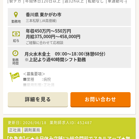
駅チカ
年間休日120日以上
週32h以上
転勤なし
車通勤可
シフ
香川県 東かがわ市
三本松駅 (JR高徳線)
勤務地
年収450万円～550万円
月給375,000円～458,000円
給与
ご経験に合わせて応相談
月火水木金土 09：00～18：00（休憩60分）
※上記より週40時間シフト勤務
勤務
時間
＜募集要項＞
■業種 ：病院
■雇用形態：正社員
■業務内容：調剤・監査・病棟業務
■資格 ：薬剤師免許をお持ちの方
詳細を見る
お問い合わせ
■給与 ：450万円～550万円
■勤務時間：
月火水木金土 09：00～18：00（休憩60分）
※上記より週40時間シフト勤務
更新日：
2026/06/18
薬剤師求人ID：
452487
■休日 ：日・祝
正社員
調剤薬局
＜こんな病院です＞
【丸亀市】≪★土日休み店舗！≫総合門前でスキルアップ★無