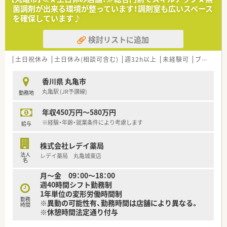
■開院50年以上のケアミックス病院です。
菌調剤が出来る環境が整っています！調剤室も広いスペース
■薬剤師3～4名体制です。
を確保しています♪
■育休の取得実績もある病院です。
■託児所もございますので、ママさん薬剤師もご相談ください。
検討リストに追加
■三本松駅から徒歩5分にございますので、通勤も便利です。
もちろんお車通勤も可能で、駐車場のご準備もございます。
土日祝休み
土日休み(相談可含む)
週32h以上
未経験可
ブランク可
＜業務内容＞
■薬剤師は常勤2名・パート2名体制
香川県 丸亀市
丸亀駅 (JR予讃線)
勤務地
＜法人特徴＞
■昭和42年開院以来、患者様との信頼関係のもと、地域と共に歩
年収450万円～580万円
む病院を目指して、地域に密着した医療を提供しています。
■地域医療機関として、急性期から回復期までの、リハビリテー
※経験・年齢・就業条件により考慮します
給与
ションを含めた総合的医療を提供
■地域の保健、福祉、医療機関との密接な連携を行い、地域社会
株式会社レデイ薬局
に貢献し、常に研鑽を行い、安全管理に最大の努力を払い、安心
法人
レデイ薬局 丸亀城東店
できる医療の提供を目指しています。
名
月～金 09：00～18：00
＜こんな方にもオススメ＞
週40時間シフト勤務制
■地域密着型の病院で勤務を希望する方
1年単位の変形労働時間制
等々…
勤務
※異動の可能性有、勤務時間は店舗により異なる。
時間
※休憩時間法定通り付与
少しでも気になった方はお問い合わせくださいませ