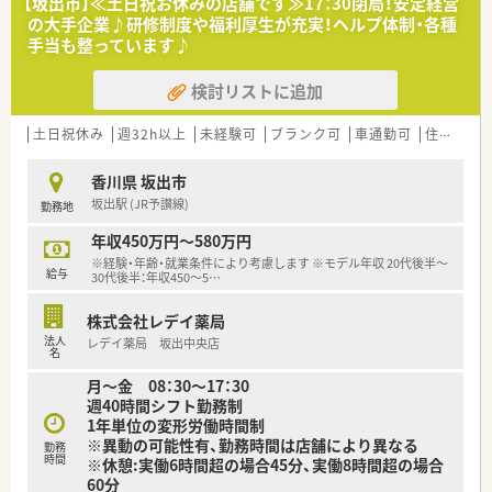
【坂出市】≪土日祝お休みの店舗です≫17：30閉局！安定経営
る職場です。
の大手企業♪研修制度や福利厚生が充実！ヘルプ体制・各種
■平日の開局時間は18時までとなっており、終業後の時間を有
手当も整っています♪
効に活用してプライベートの充実を図ることが容易な勤務環境
となります。
検討リストに追加
土日祝休み
週32h以上
未経験可
ブランク可
車通勤可
住宅補助(手当)あり
香川県 坂出市
坂出駅 (JR予讃線)
勤務地
年収450万円～580万円
※経験・年齢・就業条件により考慮します ※モデル年収 20代後半～
給与
30代後半：年収450～5
…
株式会社レデイ薬局
法人
レデイ薬局 坂出中央店
名
月～金 08：30～17：30
週40時間シフト勤務制
1年単位の変形労働時間制
※異動の可能性有、勤務時間は店舗により異なる
勤務
時間
※休憩:実働6時間超の場合45分、実働8時間超の場合
60分