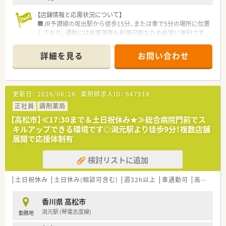
【店舗情報と応需状況について】
■JR予讃線の坂出駅から徒歩15分、または車で5分の場所に位置
しており、通勤には自家用車も利用可能なため非常に便利です。
■処方箋は坂出市立病院などの総合科目を1日平均42枚応需し
ており、幅広い疾患に触れることで薬剤師の専門知識を深められ
詳細を見る
お問い合わせ
ます。
■現在は常勤薬剤師4名と事務スタッフ2名が在籍しており、ゆ
とりを持った人員配置により一人ひとりが丁寧に患者様へ対応
できます。
更新日：
2026/06/26
薬剤師求人ID：
647918
【勤務実態について】
正社員
調剤薬局
■開局時間は平日8時30分から17時30分までとなっており、土日
【高松市】≪17:30まで＆土日祝休み★≫総合病院門前でス
祝日が固定でお休みのため、週末の予定も立てやすい職場です。
キルアップできる環境です◎潟元駅より徒歩9分！複数店舗
■残業時間は全社平均で月7.5時間と少なく、さらに残業代は1分
展開で応援体制有
単位で計算して支給されるため、サービス残業の心配もありませ
ん。
検討リストに追加
■年間休日は114日確保されており、有給休暇の取得率も70％を
超えているため、プライベートを大切にしながら長く働けます。
土日祝休み
土日休み(相談可含む)
週32h以上
車通勤可
高給与(600万円以上)
【想定される業務内容】
■坂出市立病院などの総合病院から発行される多種多様な処方
香川県 高松市
箋の調剤、監査、服薬指導を通じて薬剤師としての職能を発揮し
潟元駅 (琴電志度線)
勤務地
ます。
■調剤業務のほかにドラッグストア併設店としての知見を活か