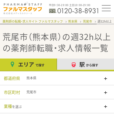
平日9：30-19：00 土日10：00-19：00
薬剤師の転職・求人サイト ファルマスタッフ
熊本県
荒尾市
週32h以上
荒尾市（熊本県）の週32h以上
の薬剤師転職・求人情報一覧
エリア
駅
で探す
から探す
都道府県
熊本県
市区町村
荒尾市
業種
を選ぶ