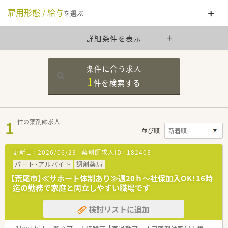
雇用形態 / 給与
を選ぶ
詳細条件を表示
条件に合う求人
1
件を
検索する
1
件の薬剤師求人
並び順
更新日：
2026/06/23
薬剤師求人ID：
182403
パート・アルバイト
調剤薬局
【荒尾市】≪サポート体制あり≫週20ｈ～社保加入OK！16時
迄の勤務で家庭と両立しやすい職場です
検討リストに追加