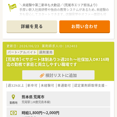
しての店舗運営に携わる方など、自身の志向に合わせたキャリア
＼未経験や第二新卒も大歓迎／（荒尾市エリア担当より）
が描けます。
手厚い新入社員研修や独自の教育システムがあるため、未経験の
また希望者は人事、教育、経営コンサル等に携わることも可能で
方も安心してスタートできます。店舗見学やオファー面談も可
す。
能ですので、まずはお気軽にご相談ください。
＊------------------------------------------＊
＜こんな方にもおすすめ＞
詳細を見る
お問い合わせ
【店舗情報と応需状況について】
■しっかりとした教育体制のもとで薬剤師としてのスキルを磨
■熊本県荒尾市に位置しており最寄り駅の荒尾駅から車で5分ほ
きたい方
どの通勤に便利な場所に開局している調剤薬局です。
■ライフスタイルに合わせて長くご勤務していきたい方
■近隣の医療機関から主に内科の処方箋を1日平均57枚ほど応
更新日：
2026/06/23
薬剤師求人ID：
182403
需しており、地域に密着した医療を提供しています。
■営業時間は平日の18時までとなっており土曜日は13時までの
パート・アルバイト
調剤薬局
対応となるためプライベートとの両立も容易です。
【荒尾市】≪サポート体制あり≫週20ｈ～社保加入OK！16時
迄の勤務で家庭と両立しやすい職場です
【募集背景と求める人物像について】
■体制強化に向けた定期採用を行っており、調剤未経験の方から
検討リストに追加
経験者まで幅広く正社員の募集を行っています。
■45歳以下で職歴が5社以下の方を対象としており、新婚の方や
第二新卒の方からのご応募も歓迎しています。
週32h以上
新卒可
未経験可
車通勤可
認定薬剤師取得支援あり
■調剤経験がある方はもちろん、35歳くらいまでであれば調剤
未経験やブランクがある方からの相談も可能です。
熊本県 荒尾市
荒尾駅 (JR鹿児島本線)
勤務地
【法人特徴について】
■福岡県に本社を構えており全国43都道府県に600店舗以上の
時給1,800円～2,000円
調剤薬局を展開している大手のチェーン企業です。