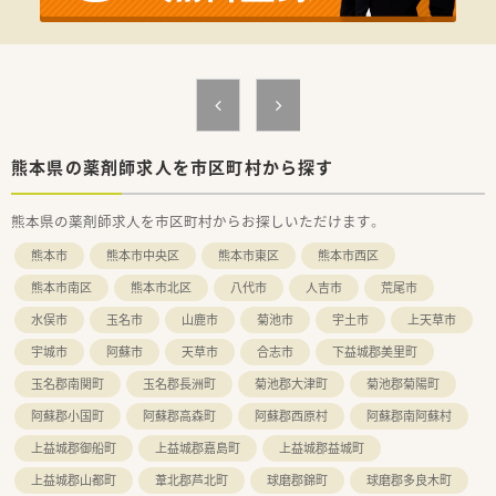
＜こんな方にもおすすめ＞
■しっかりとした教育体制のもとで薬剤師としてのスキルを磨
きたい方
■ライフスタイルに合わせて長くご勤務していきたい方
熊本県の薬剤師求人を市区町村から探す
熊本県の薬剤師求人を市区町村からお探しいただけます。
熊本市
熊本市中央区
熊本市東区
熊本市西区
熊本市南区
熊本市北区
八代市
人吉市
荒尾市
水俣市
玉名市
山鹿市
菊池市
宇土市
上天草市
宇城市
阿蘇市
天草市
合志市
下益城郡美里町
玉名郡南関町
玉名郡長洲町
菊池郡大津町
菊池郡菊陽町
阿蘇郡小国町
阿蘇郡高森町
阿蘇郡西原村
阿蘇郡南阿蘇村
上益城郡御船町
上益城郡嘉島町
上益城郡益城町
上益城郡山都町
葦北郡芦北町
球磨郡錦町
球磨郡多良木町