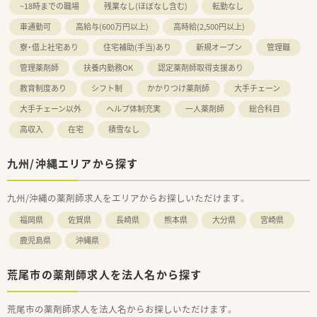
~18時までの職場
残業なし(ほぼなし含む)
転勤なし
車通勤可
高給与(600万円以上)
高時給(2,500円以上)
寮・借上社宅あり
住宅補助(手当)あり
新規オープン
管理職
管理薬剤師
扶養内勤務OK
認定薬剤師取得支援あり
教育制度あり
シフト制
かかりつけ薬剤師
大手チェーン
大手チェーン以外
ヘルプ体制充実
一人薬剤師
総合科目
高収入
在宅
積雪なし
九州/沖縄エリアから探す
九州/沖縄の薬剤師求人をエリアからお探しいただけます。
福岡県
佐賀県
長崎県
熊本県
大分県
宮崎県
鹿児島県
沖縄県
荒尾市の薬剤師求人を法人名から探す
荒尾市の薬剤師求人を法人名からお探しいただけます。