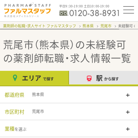
平日9：30-19：00 土日10：00-19：00
薬剤師の転職・求人サイト ファルマスタッフ
熊本県
荒尾市
未経験可
荒尾市（熊本県）の未経験可
の薬剤師転職・求人情報一覧
エリア
駅
で探す
から探す
都道府県
熊本県
市区町村
荒尾市
業種
を選ぶ