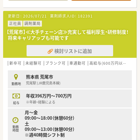
る事も可能です。
（異動・転勤について）
①全国勤務社員：全店舗を対象とした異動が可能な社員
更新日：
2026/07/21
薬剤師求人ID：
182391
②エリア社員：限定した地区内での転居を伴う異動が可能な社員
③薬剤師職Ⅲ（ローカル社員）：転居を伴う異動がない社員から選
正社員
調剤薬局
択可能です。
【荒尾市】≪大手チェーン店≫充実して福利厚生・研修制度！
※①②は借上社宅が適用、③は住宅補助手当もございます。
将来キャリアップも可能です
＜休暇制度・福利厚生も充実です＞
検討リストに追加
■正社員であれば有給は入社時から付与。勤務年数に応じて最
大20日付与がございます。
■連続休暇制度、メモリアル休暇、サポート休暇、ボランティア
新卒可
未経験可
ブランク可
車通勤可
高給与(600万円以上)
住宅
休暇などワークライフバランスを推奨されています。年間休日
は約124日ございます。
熊本県 荒尾市
■子育て支援も充実しており男女問わず子育てをしながら働く
荒尾駅 (JR鹿児島本線)
勤務地
方をサポートする様々な制度が整っています。
育休はお子さんが3歳になるまで取得でき、時短勤務は小学校1
年収396万円～700万円
年生の修了まで取得可能です。
※年齢・経験による
給与
＜研修制度・スキルアップ体制もばっちり＞
月～金
■独自の研修システムを活用し効率的かつ効果的なスキルアッ
09:00～18:00（休憩60分）
プを支援しています。
土
その他、カフェテリア研修や社内学術大会などその方が目指す社
勤務
09:00～13:00（休憩00分）
会人像に合わせた学ぶ環境が充実しています。
時間
※週40時間シフト制
■将来は専門薬剤師として活躍される方、またはマネージャーと