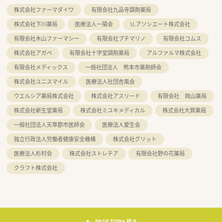
株式会社ファーマダイワ
有限会社九品寺調剤薬局
株式会社下川薬局
医療法人一陽会
U.アソシエート株式会社
有限会社木山ファーマシー
有限会社プチマリノ
有限会社コムス
株式会社アガペ
有限会社十字堂調剤薬局
アルファルマ株式会社
有限会社メディックス
一般社団法人 熊本市薬剤師会
株式会社ユニスマイル
医療法人社団杏風会
ウエルシア薬局株式会社
株式会社アスリード
有限会社 岡山薬局
株式会社新生堂薬局
株式会社ミユキメディカル
株式会社大賀薬局
一般社団法人天草郡市医師会
医療法人愛生会
独立行政法人労働者健康安全機構
株式会社グリット
医療法人杉村会
株式会社ストレチア
有限会社野の花薬局
クラフト株式会社
PAGE TOPへ戻る