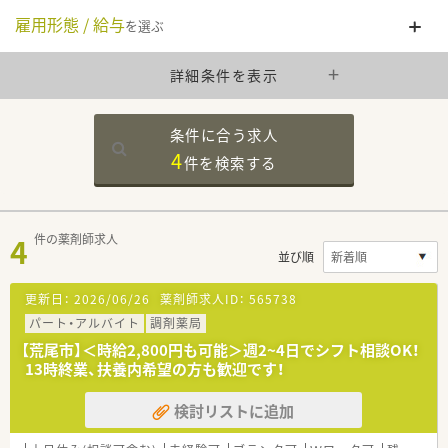
雇用形態 / 給与
を選ぶ
詳細条件を表示
条件に合う求人
4
件を
検索する
4
件の薬剤師求人
並び順
更新日：
2026/06/26
薬剤師求人ID：
565738
パート・アルバイト
調剤薬局
【荒尾市】＜時給2,800円も可能＞週2~4日でシフト相談OK！
13時終業、扶養内希望の方も歓迎です！
検討リストに追加