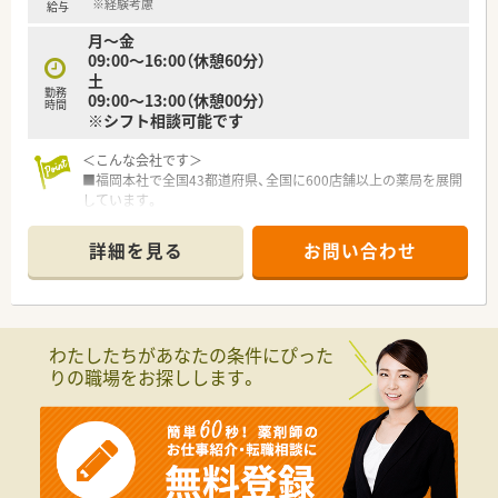
■医療機関の開業支援まで手がけているため関係性が非常に良
※経験考慮
給与
好であり、積極的な医薬連携に取り組んでいます。
月～金
■健康サポート薬局の届出数が全国1位の実績を誇り、地域住民
09:00～16:00（休憩60分）
の健康に貢献するかかりつけ薬局を目指しています。
土
勤務
09:00～13:00（休憩00分）
【求人情報について】
時間
※シフト相談可能です
■正社員としての雇用形態となり、想定年収はこれまでのご経験
やスキルに応じて450万円から550万円です。
＜こんな会社です＞
■昇給は年1回、賞与は年2回で約3.6ヶ月分の支給実績があり、
■福岡本社で全国43都道府県、全国に600店舗以上の薬局を展開
日頃の頑張りがしっかりと評価される仕組みです。
しています。
■薬剤師手当のほかに最大7万円の地域手当や家族手当、時間外
開業支援も行っているため、医療機関との関係も良好で積極的に
手当など各種手当が非常に充実している求人です。
コミュニケーションを図っています。
詳細を見る
お問い合わせ
【勤務実態について】
＜研修制度・スキルアップ体制もばっちり＞
■1ヶ月変形労働時間制を採用しており、週平均40時間を超えな
■独自の研修システムを活用し効率的かつ効果的なスキルアッ
い範囲で無理のないシフトが組まれています。
プを支援しています。
■年間休日は約124日と大変多く、入社当日から有給休暇が付与
その他、カフェテリア研修や社内学術大会などその方が目指す社
されるためワークライフバランスは抜群です。
わたしたちがあなたの条件にぴった
会人像に合わせた学ぶ環境が充実しています。
■年度に1回は最低5日間の連続休暇を取得できる制度やメモリ
りの職場をお探しします。
■将来は専門薬剤師として活躍される方、またはマネージャーと
アル休暇など、リフレッシュできる環境があります。
しての店舗運営に携わる方など、自身の志向に合わせたキャリア
が描けます。
また希望者は人事、教育、経営コンサル等に携わることも可能で
す。