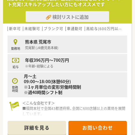
ト充実！スキルアップしたい方にもオススメです
検討リストに追加
新卒可
未経験可
ブランク可
車通勤可
高給与(600万円以上)
寮・
熊本県 荒尾市
荒尾駅 (JR鹿児島本線)
勤務地
年収396万円～700万円
※年齢・経験による
給与
月～土
09:00～18:00(休憩60分)
※1ヶ月単位の変形労働時間制
勤務
時間
※週40時間シフト制
＜こんな会社です＞
■福岡本社で全国43都道府県、全国に600店舗以上の薬局を展開
しています。
開業支援も行っているため、医療機関との関係も良好で積極的に
コミュニケーションを図っています。
詳細を見る
お問い合わせ
■全国転勤がないエリア社員もありますので、地元で長く勤務す