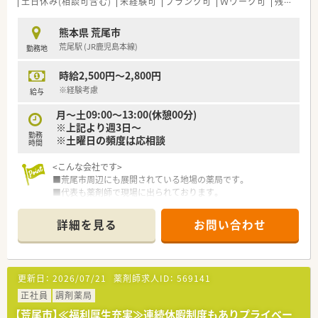
土日休み(相談可含む)
未経験可
ブランク可
Ｗワーク可
残業なし(ほぼなし含む)
熊本県 荒尾市
荒尾駅 (JR鹿児島本線)
勤務地
時給2,500円～2,800円
※経験考慮
給与
月～土09:00～13:00(休憩00分)
※上記より週3日～
勤務
※土曜日の頻度は応相談
時間
<こんな会社です>
■荒尾市周辺にも展開されている地場の薬局です。
■代表も薬剤師で現場に出られております。
■店舗間のコミュニケーションもありヘルプ関係も良好です。
詳細を見る
お問い合わせ
更新日：
2026/07/21
薬剤師求人ID：
569141
正社員
調剤薬局
【荒尾市】≪福利厚生充実≫連続休暇制度もありプライベー