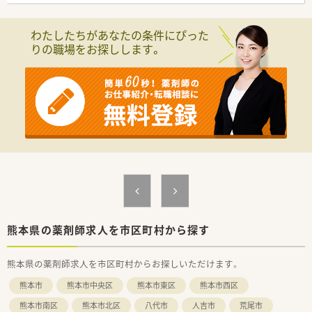
＜こんな店舗です＞
■近くの内科系の総合病院から主に応需しています。
■無菌調剤室を完備しており高カロリー輸液や麻薬を中心に注
わたしたちがあなたの条件にぴった
射薬全般を調製しています。
りの職場をお探しします。
■薬剤師として幅広い業務に携わる事ができスキルアップ可能
です。
■在宅は施設・個人宅合わせて100名程を対応しています。
＜プライベート充実できます＞
■土曜日の勤務は月1回程度なので、ほぼ土日祝休みです。
■残業は月5時間以内とメリハリつけて勤務可能です。
■近隣に店舗がありヘルプ体制整っています。有休取得もしや
すい環境です。
熊本県の薬剤師求人を市区町村から探す
熊本県の薬剤師求人を市区町村からお探しいただけます。
熊本市
熊本市中央区
熊本市東区
熊本市西区
熊本市南区
熊本市北区
八代市
人吉市
荒尾市