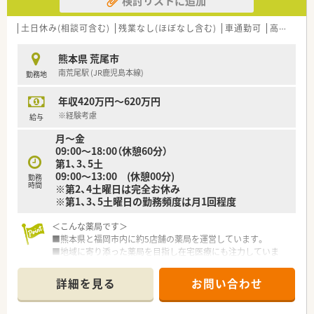
検討リストに追加
【法人特徴について】
■熊本県荒尾市内に4店舗を展開しており68年の歴史を持つ地
土日休み(相談可含む)
残業なし(ほぼなし含む)
車通勤可
高給与(600万円以上)
域密着型の安定企業です。
■有給休暇の消化率は80％と高く社員がプライベートも大切に
熊本県 荒尾市
できる環境を整えています。
南荒尾駅 (JR鹿児島本線)
勤務地
■社員間の風通しが良く人間関係が良好であることが企業の大
きな魅力の一つとなっています。
年収420万円～620万円
※経験考慮
給与
月～金
09:00～18:00（休憩60分）
第1、3、5土
09:00～13:00 (休憩00分)
勤務
時間
※第2、4土曜日は完全お休み
※第1、3、5土曜日の勤務頻度は月1回程度
＜こんな薬局です＞
■熊本県と福岡市内に約5店舗の薬局を運営しています。
■地域に寄り添った薬局を目指し在宅医療にも注力していま
す。
■全店舗合同で月2回程勉強会を行っており、スキルアップでき
詳細を見る
お問い合わせ
る環境を整てています。