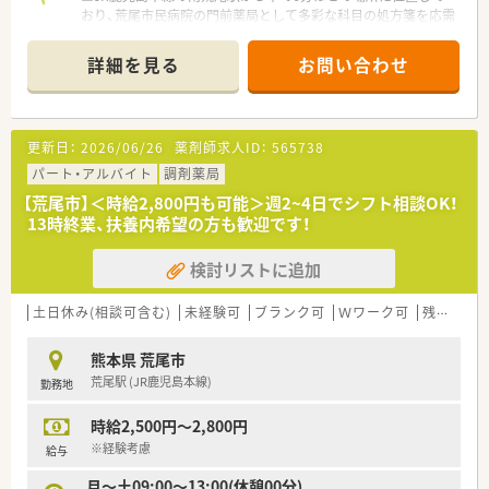
ていただきます。
おり、荒尾市民病院の門前薬局として多彩な科目の処方箋を応需
■チームをまとめるリーダーシップを発揮し、薬局全体の質向上
しています。
に貢献していただきます。
■1日あたりの処方箋枚数は120枚から150枚にのぼりますが、
詳細を見る
お問い合わせ
常勤薬剤師5名から6名、事務10名の厚い人員体制を整えていま
【職場環境と雰囲気】
す。
■ラウンダー薬剤師が複数在籍しており、手厚いサポート体制が
■内科や外科、透析から小児科、心療内科まで網羅しているた
強みです。
め、総合病院門前ならではの幅広い知識を習得できる魅力的な環
■全店舗のシフトと有給取得状況が公開され、社員全員が取得し
更新日：
2026/06/26
薬剤師求人ID：
565738
境です。
やすい雰囲気です。
パート・アルバイト
調剤薬局
■大手薬局グループの傘下であり、安定した経営基盤のもとで安
【募集背景と求める人物像について】
心して働けます。
【荒尾市】＜時給2,800円も可能＞週2~4日でシフト相談OK！
■今回は欠員補充に伴う管理薬剤師候補の急募であり、これまで
13時終業、扶養内希望の方も歓迎です！
の実務経験を活かして店舗運営を牽引してくださる方を切望し
ています。
検討リストに追加
■特に40代までの方で、将来的に店舗責任者として周囲のスタ
ッフと円滑な連携を図りながら、誠実に業務へ取り組める方を募
集します。
土日休み(相談可含む)
未経験可
ブランク可
Ｗワーク可
残業なし(ほぼなし含む)
■総合病院門前での勤務経験がある方や、在宅業務にも意欲的に
関わりたいと考える向上心の高い薬剤師の方を優先して採用い
熊本県 荒尾市
たします。
荒尾駅 (JR鹿児島本線)
勤務地
【法人特徴について】
時給2,500円～2,800円
■熊本県荒尾市にて4店舗を展開している、創業68年を数える歴
史と実績に裏打ちされた地域密着型の安定した調剤薬局グルー
※経験考慮
給与
プです。
月～土09:00～13:00(休憩00分)
■個人薬局ながら最新のオンライン服薬指導システムを導入し