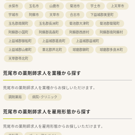
水俣市
玉名市
山鹿市
菊池市
宇土市
上天草市
宇城市
阿蘇市
天草市
合志市
下益城郡美里町
玉名郡南関町
玉名郡長洲町
菊池郡大津町
菊池郡菊陽町
阿蘇郡小国町
阿蘇郡高森町
阿蘇郡西原村
阿蘇郡南阿蘇村
上益城郡御船町
上益城郡嘉島町
上益城郡益城町
上益城郡山都町
葦北郡芦北町
球磨郡錦町
球磨郡多良木町
天草郡苓北町
荒尾市の薬剤師求人を業種から探す
荒尾市の薬剤師求人を業種からお探しいただけます。
調剤薬局
病院・クリニック
荒尾市の薬剤師求人を雇用形態から探す
荒尾市の薬剤師求人を雇用形態からお探しいただけます。