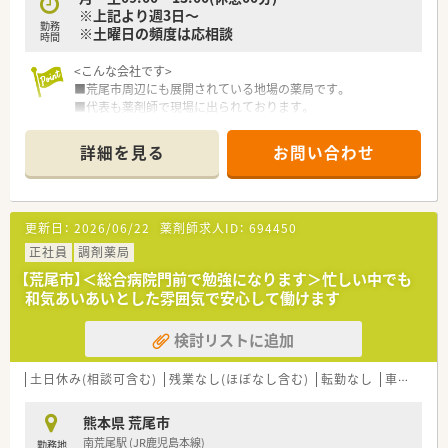
※上記より週3日～
ており、時代の変化に合わせた柔軟かつ積極的な経営姿勢が特徴
勤務
※土曜日の頻度は応相談
です。
時間
■グループ内には無菌調製室を完備した店舗もあり、高度な調剤
ニーズにも対応できる技術力と設備を兼ね備えた信頼の厚い法
<こんな会社です>
人です。
■荒尾市周辺にも展開されている地場の薬局です。
■代表も薬剤師で現場に出られております。
■店舗間のコミュニケーションもありヘルプ関係も良好です。
詳細を見る
お問い合わせ
更新日：
2026/06/22
薬剤師求人ID：
694450
正社員
調剤薬局
【荒尾市】＜総合病院門前で勉強になります＞忙しい中でも
和気あいあいとした雰囲気で安心して働けます
検討リストに追加
土日休み(相談可含む)
残業なし(ほぼなし含む)
転勤なし
車通勤可
熊本県 荒尾市
南荒尾駅 (JR鹿児島本線)
勤務地