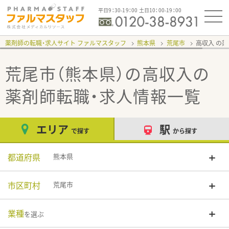
平日9：30-19：00 土日10：00-19：00
薬剤師の転職・求人サイト ファルマスタッフ
熊本県
荒尾市
高収入
荒尾市（熊本県）の高収入
の
薬剤師転職・求人情報一覧
エリア
駅
で探す
から探す
都道府県
熊本県
市区町村
荒尾市
業種
を選ぶ