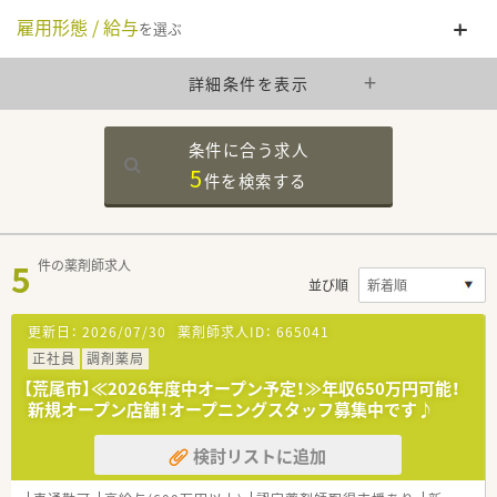
雇用形態 / 給与
を選ぶ
詳細条件を表示
条件に合う求人
5
件を
検索する
5
件の薬剤師求人
並び順
更新日：
2026/07/30
薬剤師求人ID：
665041
正社員
調剤薬局
【荒尾市】≪2026年度中オープン予定！≫年収650万円可能！
新規オープン店舗！オープニングスタッフ募集中です♪
検討リストに追加