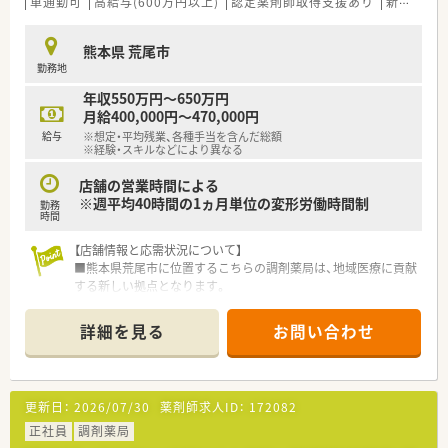
車通勤可
高給与(600万円以上)
認定薬剤師取得支援あり
新規オープン
熊本県 荒尾市
勤務地
年収550万円～650万円
月給400,000円～470,000円
給与
※想定・平均残業、各種手当を含んだ総額
※経験・スキルなどにより異なる
店舗の営業時間による
※週平均40時間の1ヵ月単位の変形労働時間制
勤務
時間
【店舗情報と応需状況について】
■熊本県荒尾市に位置するこちらの調剤薬局は、地域医療に貢献
する新しい拠点となります。
■現時点では、応需科目や処方箋応需枚数、勤務者数に関する詳
細情報は確認中です。
詳細を見る
お問い合わせ
■新規オープン店舗のため、立ち上げから店舗運営に携われる貴
重な機会が得られます。
【募集背景と求める人物像について】
更新日：
2026/07/30
薬剤師求人ID：
172082
■今回は2026年度内の新規オープンに向け、管理薬剤師を募集
しています。
正社員
調剤薬局