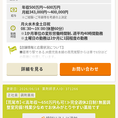
年収500万円～600万円
月給343,000円～400,000円
給与
※ご経験・ご年齢等を考慮の上決定
月火水木金土日祝
08：30～19：00（休憩60分）
※1か月単位の変形労働時間制、週平均40時間勤務
勤務
時間
※土曜日の勤務は2か月に1回程度の勤務
【店舗情報と応需状況について】
■最寄り駅であるJR鹿児島本線の南荒尾駅からは車で6分ほど
の距離に位置しています。
■近隣の総合病院から内科や外科など多岐にわたる科目の処方
箋を1日100～120枚応需します。
詳細を見る
お問い合わせ
■薬剤師は常勤で5名から6名ほど在籍しており事務スタッフも
10名と手厚い人員体制です。
【募集背景と求める人物像について】
更新日：
2026/06/18
薬剤師求人ID：
371266
■現在の体制における欠員補充のため即戦力となる経験者を積
極的に歓迎しています。
正社員
調剤薬局
■チームワークを重視しており周囲と円滑なコミュニケーショ
【荒尾市】≪高年収～650万円も可！≫完全週休2日制！無菌調
ンが取れる方を求めています。
整室完備！残業少なめでお休みがとりやすい薬局です
■地域医療への貢献に意欲的であり患者様一人ひとりに寄り添
った対応ができる方を歓迎します。