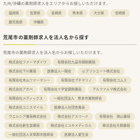
九州/沖縄の薬剤師求人をエリアからお探しいただけます。
福岡県
佐賀県
長崎県
熊本県
大分県
宮崎県
鹿児島県
沖縄県
荒尾市の薬剤師求人を法人名から探す
荒尾市の薬剤師求人を法人名からお探しいただけます。
株式会社ファーマダイワ
有限会社九品寺調剤薬局
株式会社下川薬局
医療法人一陽会
U.アソシエート株式会社
有限会社木山ファーマシー
有限会社プチマリノ
有限会社コムス
株式会社アガペ
有限会社十字堂調剤薬局
アルファルマ株式会社
有限会社メディックス
一般社団法人 熊本市薬剤師会
株式会社ユニスマイル
医療法人社団杏風会
ウエルシア薬局株式会社
株式会社アスリード
有限会社 岡山薬局
株式会社新生堂薬局
株式会社ミユキメディカル
株式会社大賀薬局
一般社団法人天草郡市医師会
医療法人愛生会