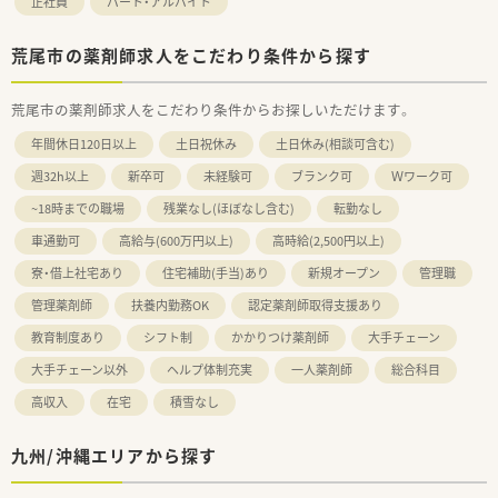
正社員
パート・アルバイト
荒尾市の薬剤師求人をこだわり条件から探す
荒尾市の薬剤師求人をこだわり条件からお探しいただけます。
年間休日120日以上
土日祝休み
土日休み(相談可含む)
週32h以上
新卒可
未経験可
ブランク可
Ｗワーク可
~18時までの職場
残業なし(ほぼなし含む)
転勤なし
車通勤可
高給与(600万円以上)
高時給(2,500円以上)
寮・借上社宅あり
住宅補助(手当)あり
新規オープン
管理職
管理薬剤師
扶養内勤務OK
認定薬剤師取得支援あり
教育制度あり
シフト制
かかりつけ薬剤師
大手チェーン
大手チェーン以外
ヘルプ体制充実
一人薬剤師
総合科目
高収入
在宅
積雪なし
九州/沖縄エリアから探す