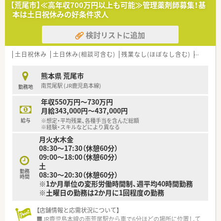
■新しい店舗を共に作り上げていきたいという意欲とリーダー
【荒尾市】≪高年収700万円以上も可能≫管理薬剤師募集！基
シップをお持ちの方を求めています。
本は土日祝休みの好条件求人
■地域医療に貢献し、患者様からの信頼を築けるような薬剤師を
歓迎いたします。
検討リストに追加
【求人情報について】
■ご経験に応じて年収650万円も可能であり、これまでの実績が
土日祝休み
土日休み(相談可含む)
残業なし(ほぼなし含む)
転勤な
正当に評価されます。
■賞与は年2回合計3.0ヶ月分が支給され、日頃の努力が還元され
熊本県 荒尾市
る環境です。
南荒尾駅 (JR鹿児島本線)
勤務地
■昇給は年1回あり、長期的なキャリア形成を見据えた働き方が
できます。
年収550万円～730万円
月給343,000円～437,000円
【勤務実態について】
給与
※想定・平均残業、各種手当を含んだ総額
■年間休日120日以上が確保されており、プライベートも充実さ
※経験・スキルなどにより異なる
せることが可能です。
月火水木金
■希望休はほぼ100%取得可能であり、柔軟な働き方が実現でき
08:30～17:30（休憩60分）
ます。
09:00～18:00（休憩60分）
■有給休暇も取得しやすい環境が整っており、ワークライフバラ
土
ンスを重視できます。
勤務
08:30～20:30（休憩60分）
時間
※1か月単位の変形労働時間制、週平均40時間勤務
【想定される業務内容】
※土曜日の勤務は2か月に1回程度の勤務
■管理薬剤師として、服薬指導や監査、調剤業務全般を担当して
いただきます。
【店舗情報と応需状況について】
■新規オープン店舗の立ち上げに携わり、薬局運営の根幹を担っ
■JR鹿児島本線の南荒尾駅から車で6分ほどの場所に位置して