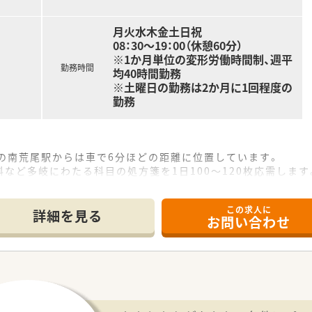
月火水木金土日祝
08：30～19：00（休憩60分）
※1か月単位の変形労働時間制、週平
勤務時間
均40時間勤務
※土曜日の勤務は2か月に1回程度の
勤務
の南荒尾駅からは車で6分ほどの距離に位置しています。
など多岐にわたる科目の処方箋を1日100～120枚応需します
ど在籍しており事務スタッフも10名と手厚い人員体制です。
この求人に
て】
詳細を見る
お問い合わせ
のため即戦力となる経験者を積極的に歓迎しています。
周囲と円滑なコミュニケーションが取れる方を求めています。
あり患者様一人ひとりに寄り添った対応ができる方を歓迎しま
しており68年の歴史を持つ地域密着型の安定企業です。
高く社員がプライベートも大切にできる環境を整えています。