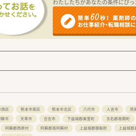
わたしたちがあなたの条件にぴっ
係が良好であることが企業の大きな魅力の一つとなっています
市西区
熊本市南区
熊本市北区
八代市
人吉市
荒
阿蘇市
天草市
合志市
下益城郡美里町
玉名郡南関町
阿蘇郡西原村
阿蘇郡南阿蘇村
上益城郡御船町
上益城郡