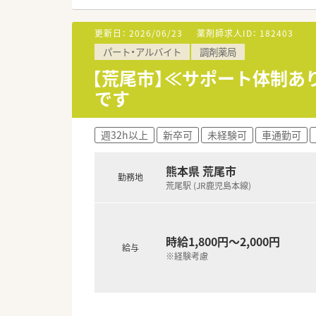
【募集背景と求める人物像につい
更新日：
2026/06/23
薬剤師求人ID：
182403
■体制強化に向けた定期採用を
パート・アルバイト
調剤薬局
■45歳以下で職歴が5社以下の
■調剤経験がある方はもちろん
【荒尾市】≪サポート体制あ
です
【法人特徴について】
■福岡県に本社を構えており全国
■医療機関の開業支援まで手が
週32h以上
新卒可
未経験可
車通勤可
■健康サポート薬局の届出数が
【求人情報について】
熊本県 荒尾市
勤務地
■正社員としての雇用形態となり
荒尾駅 (JR鹿児島本線)
■昇給は年1回、賞与は年2回で
■薬剤師手当のほかに最大7万
【勤務実態について】
時給1,800円～2,000円
給与
■1ヶ月変形労働時間制を採用し
※経験考慮
■年間休日は約124日と大変多
■年度に1回は最低5日間の連