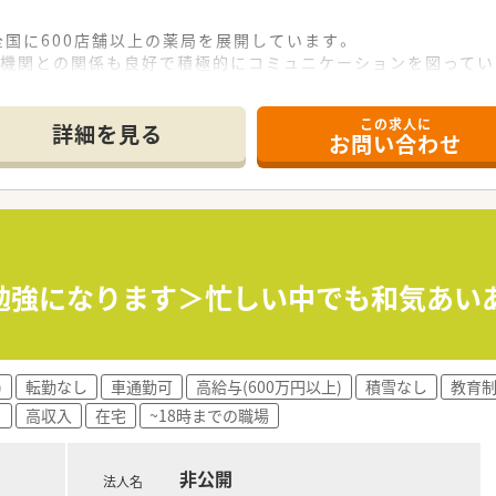
全国に600店舗以上の薬局を展開しています。
療機関との関係も良好で積極的にコミュニケーションを図ってい
もばっちり＞
この求人に
効率的かつ効果的なスキルアップを支援しています。
詳細を見る
お問い合わせ
内学術大会などその方が目指す社会人像に合わせた学ぶ環境が充
される方、またはマネージャーとしての店舗運営に携わる方など
ンサル等に携わることも可能です。
とで薬剤師としてのスキルを磨きたい方
で勉強になります＞忙しい中でも和気あい
くご勤務していきたい方
)
転勤なし
車通勤可
高給与(600万円以上)
積雪なし
教育
目
高収入
在宅
~18時までの職場
非公開
法人名