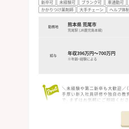
■熊本県荒尾市にて4店舗を展
新卒可
未経験可
ブランク可
車通勤可
■個人薬局ながら最新のオンラ
かかりつけ薬剤師
大手チェーン
ヘルプ体
■グループ内には無菌調製室を
熊本県 荒尾市
勤務地
荒尾駅 (JR鹿児島本線)
年収396万円～700万円
給与
※年齢・経験による
＼未経験や第二新卒も大歓迎／（
手厚い新入社員研修や独自の教
で、まずはお気軽にご相談くださ
＊------------------------------
【店舗情報と応需状況について】
■熊本県荒尾市に位置しており
■近隣の医療機関から主に内科の
■営業時間は平日の18時までと