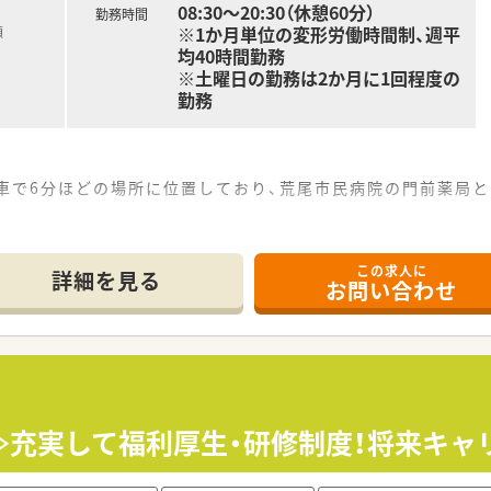
08:30～20:30（休憩60分）
勤務時間
※1か月単位の変形労働時間制、週平
額
均40時間勤務
※土曜日の勤務は2か月に1回程度の
勤務
ら車で6分ほどの場所に位置しており、荒尾市民病院の門前薬局
0枚から150枚にのぼりますが、常勤薬剤師5名から6名、事務1
、心療内科まで網羅しているため、総合病院門前ならではの幅広
この求人に
詳細を見る
お問い合わせ
て】
剤師候補の急募であり、これまでの実務経験を活かして店舗運
的に店舗責任者として周囲のスタッフと円滑な連携を図りながら
ある方や、在宅業務にも意欲的に関わりたいと考える向上心の
≫充実して福利厚生・研修制度！将来キャ