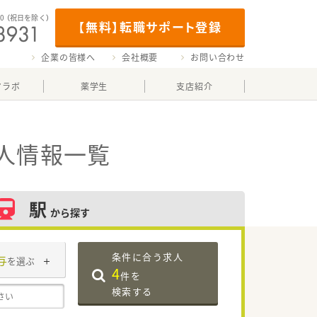
00
（祝日を除く）
【無料】転職サポート登録
企業の皆様へ
会社概要
お問い合わせ
マラボ
薬学生
支店紹介
人情報一覧
駅
から探す
条件に合う求人
与
を選ぶ
4
件を
検索する