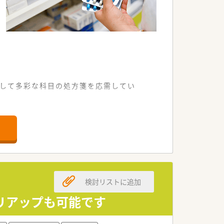
として多彩な科目の処方箋を応需してい
0名の厚い人員体制を整えています。
い知識を習得できる魅力的な環境です。
営を牽引してくださる方を切望していま
、誠実に業務へ取り組める方を募集しま
検討リストに追加
高い薬剤師の方を優先して採用いたしま
リアップも可能です