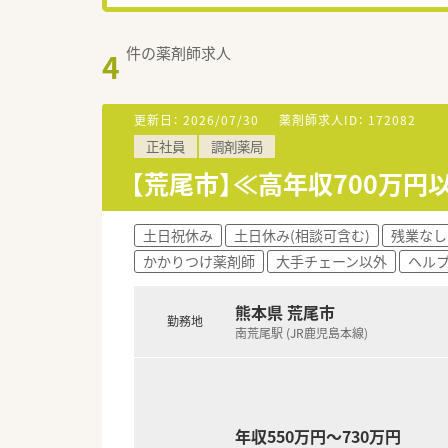
件の薬剤師求人
4
更新日：
2026/07/30
薬剤師求人ID：
172082
正社員
調剤薬局
【荒尾市】≪高年収700万
土日祝休み
土日休み(相談可含む)
残業なし
かかりつけ薬剤師
大手チェーン以外
ヘル
熊本県 荒尾市
勤務地
南荒尾駅 (JR鹿児島本線)
年収550万円～730万円