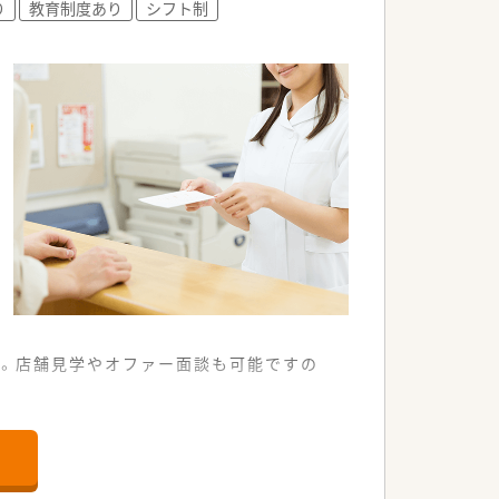
密着型の安定した調剤薬局グループです。
り
教育制度あり
シフト制
柔軟かつ積極的な経営姿勢が特徴です。
設備を兼ね備えた信頼の厚い法人です。
す。店舗見学やオファー面談も可能ですの
ている調剤薬局です。
療を提供しています。
の両立も容易です。