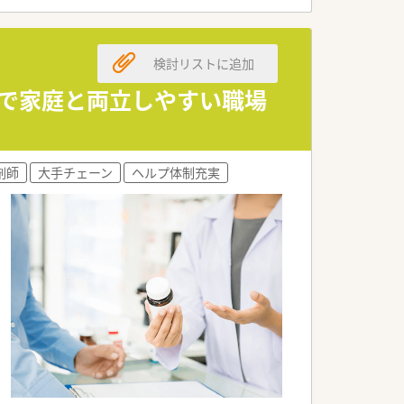
を行っています。
検討リストに追加
迎しています。
の相談も可能です。
務で家庭と両立しやすい職場
チェーン企業です。
り組んでいます。
剤師
大手チェーン
ヘルプ体制充実
局を目指しています。
550万円です。
される仕組みです。
している求人です。
まれています。
スは抜群です。
きる環境があります。