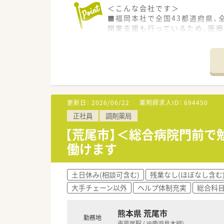
＜こんな会社です＞
■福岡本社で全国43都道府県、
開業支援も行っているため、医
＜研修制度・スキルアップ体制
■独自の研修システムを活用し
その他、カフェテリア研修や社
■将来は専門薬剤師として活躍
ます。
また希望者は人事、教育、経営コ
更新日：
2026/06/22
薬剤師求人ID：
694450
正社員
調剤薬局
＜こんな方にもおすすめ＞
■しっかりとした教育体制のも
【荒尾市】＜総合病院門前
■ライフスタイルに合わせて長
働けます
土日休み(相談可含む)
残業なし(ほぼなし含む
大手チェーン以外
ヘルプ体制充実
総合科
熊本県 荒尾市
勤務地
南荒尾駅 (JR鹿児島本線)