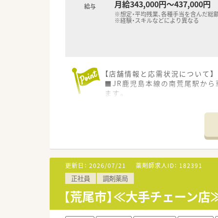
月給343,000円～437,000円
給与
※想定・平均残業、各種手当を含んだ総
※経験・スキルなどにより異なる
【店舗情報と応需状況について】
■JR鹿児島本線の南荒尾駅か
ます。
■1日あたりの処方箋枚数は12
■内科や外科、透析から小児科
【募集背景と求める人物像につい
■今回は欠員補充に伴う管理薬
す。
■特に40代までの方で、将来
更新日：
2026/07/21
薬剤師求人ID：
182391
す。
正社員
調剤薬局
■総合病院門前での勤務経験が
す。
【荒尾市】≪大手チェーン店
【法人特徴について】