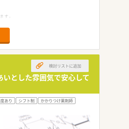
ます。
実しています。
、自身の志向に合わせたキャリアが描け
検討リストに追加
あいとした雰囲気で安心して
制度あり
シフト制
かかりつけ薬剤師