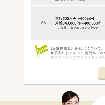
年収500万円～600万円
月給343,000円～400,000円
給与
※ご経験・ご年齢等を考慮の上決定
【店舗情報と応需状況について】
■最寄り駅であるJR鹿児島本線
■近隣の総合病院から内科や外科
■薬剤師は常勤で5名から6名ほ
【募集背景と求める人物像につい
■現在の体制における欠員補充
■チームワークを重視しており
■地域医療への貢献に意欲的で
【法人特徴について】
■熊本県荒尾市内に4店舗を展開
■有給休暇の消化率は80％と