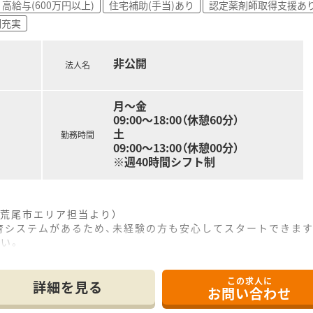
開している、創業68年を数える歴史と実績に裏打ちされた地域
高給与(600万円以上)
住宅補助(手当)あり
認定薬剤師取得支援あ
イン服薬指導システムを導入しており、時代の変化に合わせた
制充実
完備した店舗もあり、高度な調剤ニーズにも対応できる技術力と
非公開
法人名
月～金
09:00～18:00（休憩60分）
土
勤務時間
09:00～13:00（休憩00分）
※週40時間シフト制
荒尾市エリア担当より）
育システムがあるため、未経験の方も安心してスタートできま
い。
------------＊
この求人に
最寄り駅の荒尾駅から車で5分ほどの通勤に便利な場所に開局し
詳細を見る
お問い合わせ
処方箋を1日平均57枚ほど応需しており、地域に密着した医
なっており土曜日は13時までの対応となるためプライベートと