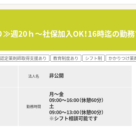
て】
行っており、調剤未経験の方から経験者まで幅広く正社員の募集
方を対象としており、新婚の方や第二新卒の方からのご応募も歓
、35歳くらいまでであれば調剤未経験やブランクがある方から
り≫週20ｈ～社保加入OK！16時迄の勤
43都道府県に600店舗以上の調剤薬局を展開している大手の
けているため関係性が非常に良好であり、積極的な医薬連携に取
認定薬剤師取得支援あり
教育制度あり
シフト制
かかりつけ薬
全国1位の実績を誇り、地域住民の健康に貢献するかかりつけ薬
非公開
法人名
、想定年収はこれまでのご経験やスキルに応じて450万円から
約3.6ヶ月分の支給実績があり、日頃の頑張りがしっかりと評価
円の地域手当や家族手当、時間外手当など各種手当が非常に充実
月～金
09:00～16:00（休憩60分）
土
勤務時間
ており、週平均40時間を超えない範囲で無理のないシフトが組
09:00～13:00（休憩00分）
く、入社当日から有給休暇が付与されるためワークライフバラン
※シフト相談可能です
続休暇を取得できる制度やメモリアル休暇など、リフレッシュで