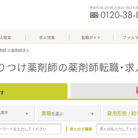
平日9：30-19：00 土日10：00-19：
人検索
求人特集
転職ガイド
ファル
剤師
りつけ薬剤師
の薬剤師転職・求
す
業種
雇用形態 / 給
荒尾市
を選ぶ
求人IDで検索