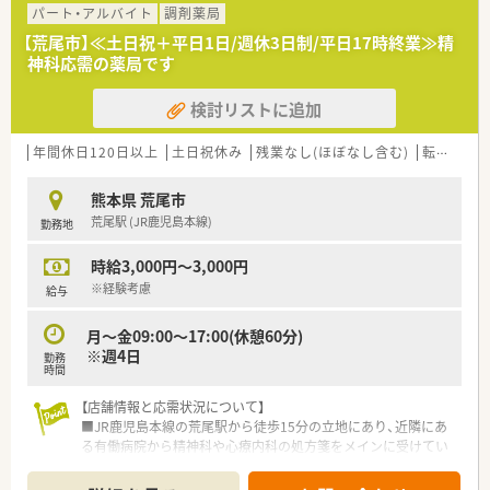
パート・アルバイト
調剤薬局
【荒尾市】≪土日祝＋平日1日/週休3日制/平日17時終業≫精
神科応需の薬局です
検討リストに追加
年間休日120日以上
土日祝休み
残業なし(ほぼなし含む)
転勤なし
熊本県 荒尾市
荒尾駅 (JR鹿児島本線)
勤務地
時給3,000円～3,000円
※経験考慮
給与
月～金09:00～17:00(休憩60分)
※週4日
勤務
時間
【店舗情報と応需状況について】
■JR鹿児島本線の荒尾駅から徒歩15分の立地にあり、近隣にあ
る有働病院から精神科や心療内科の処方箋をメインに受けてい
ます。
■処方箋枚数は1日平均30枚ほどで、忙しい日でも60枚程度とな