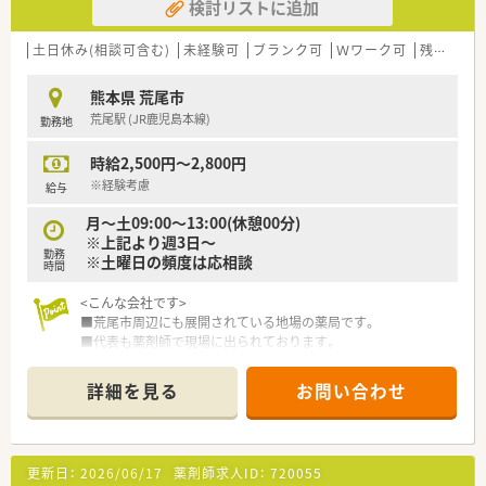
検討リストに追加
土日休み(相談可含む)
未経験可
ブランク可
Ｗワーク可
残業なし(ほぼなし含む)
熊本県 荒尾市
荒尾駅 (JR鹿児島本線)
勤務地
時給2,500円～2,800円
※経験考慮
給与
月～土09:00～13:00(休憩00分)
※上記より週3日～
勤務
※土曜日の頻度は応相談
時間
<こんな会社です>
■荒尾市周辺にも展開されている地場の薬局です。
■代表も薬剤師で現場に出られております。
■店舗間のコミュニケーションもありヘルプ関係も良好です。
詳細を見る
お問い合わせ
更新日：
2026/06/17
薬剤師求人ID：
720055