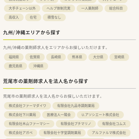
大手チェーン以外
ヘルプ体制充実
一人薬剤師
総合科目
高収入
在宅
積雪なし
九州/沖縄エリアから探す
九州/沖縄の薬剤師求人をエリアからお探しいただけます。
福岡県
佐賀県
長崎県
熊本県
大分県
宮崎県
鹿児島県
沖縄県
荒尾市の薬剤師求人を法人名から探す
荒尾市の薬剤師求人を法人名からお探しいただけます。
株式会社ファーマダイワ
有限会社九品寺調剤薬局
株式会社下川薬局
医療法人一陽会
U.アソシエート株式会社
有限会社木山ファーマシー
有限会社プチマリノ
有限会社コムス
株式会社アガペ
有限会社十字堂調剤薬局
アルファルマ株式会社