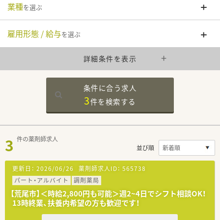
業種
を選ぶ
雇用形態 / 給与
を選ぶ
詳細条件を表示
条件に合う求人
3
件を
検索する
3
件の薬剤師求人
並び順
更新日：
2026/06/26
薬剤師求人ID：
565738
パート・アルバイト
調剤薬局
【荒尾市】＜時給2,800円も可能＞週2~4日でシフト相談OK！
13時終業、扶養内希望の方も歓迎です！