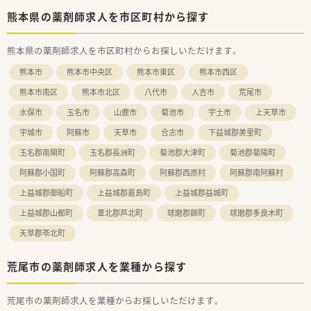
熊本県の薬剤師求人を市区町村から探す
熊本県の薬剤師求人を市区町村からお探しいただけます。
熊本市
熊本市中央区
熊本市東区
熊本市西区
熊本市南区
熊本市北区
八代市
人吉市
荒尾市
水俣市
玉名市
山鹿市
菊池市
宇土市
上天草市
宇城市
阿蘇市
天草市
合志市
下益城郡美里町
玉名郡南関町
玉名郡長洲町
菊池郡大津町
菊池郡菊陽町
阿蘇郡小国町
阿蘇郡高森町
阿蘇郡西原村
阿蘇郡南阿蘇村
上益城郡御船町
上益城郡嘉島町
上益城郡益城町
上益城郡山都町
葦北郡芦北町
球磨郡錦町
球磨郡多良木町
天草郡苓北町
荒尾市の薬剤師求人を業種から探す
荒尾市の薬剤師求人を業種からお探しいただけます。