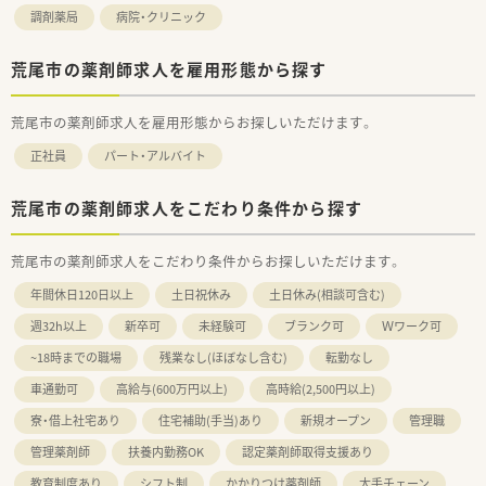
調剤薬局
病院・クリニック
荒尾市の薬剤師求人を雇用形態から探す
荒尾市の薬剤師求人を雇用形態からお探しいただけます。
正社員
パート・アルバイト
荒尾市の薬剤師求人をこだわり条件から探す
荒尾市の薬剤師求人をこだわり条件からお探しいただけます。
年間休日120日以上
土日祝休み
土日休み(相談可含む)
週32h以上
新卒可
未経験可
ブランク可
Ｗワーク可
~18時までの職場
残業なし(ほぼなし含む)
転勤なし
車通勤可
高給与(600万円以上)
高時給(2,500円以上)
寮・借上社宅あり
住宅補助(手当)あり
新規オープン
管理職
管理薬剤師
扶養内勤務OK
認定薬剤師取得支援あり
教育制度あり
シフト制
かかりつけ薬剤師
大手チェーン