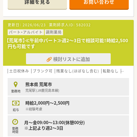
詳細を見る
お問い合わせ
っており、予約制のため事前に業務量を把握することが可能で
す。
■現在は男性薬剤師1名と事務員3名が在籍しており、今回は体
制強化のために薬剤師の増員募集を積極的に行っている状況で
更新日：
2026/06/23
薬剤師求人ID：
582032
す。
パート・アルバイト
調剤薬局
【募集背景と求める人物像について】
【荒尾市】≪午前中パート≫週2～3日で相談可能！時給2,500
■さらなるサービス向上と欠員補充を目的とした急募案件であ
円も可能です
り、周囲と円滑に連携を取りながら働ける方を求めています。
■1人薬剤師として勤務いただく場面もあるため、責任感を持っ
検討リストに追加
て業務に取り組み、前向きに仕事へ向き合える方を歓迎します。
■将来的な幹部候補も視野に入れているため、現状に満足せずア
グレッシブにキャリアを築いていきたいという熱意ある方を募
土日祝休み
ブランク可
残業なし(ほぼなし含む)
転勤なし
車通勤
集します。
熊本県 荒尾市
【法人特徴について】
荒尾駅 (JR鹿児島本線)
勤務地
■熊本県内において計12店舗の薬局を運営しており、地域に根
差した在宅医療の分野では県内随一のシェアを誇る企業です。
時給2,000円～2,500円
■「すべては健康を願う人々のために」をスローガンに掲げ、薬
局事業のほか介護支援や農業など多角的な事業を展開していま
※経験考慮
給与
す。
■創業当初から在宅医療に注力し、県内でいち早くオンライン服
月～金09:00～13:00(休憩00分)
薬指導を導入するなど、常に時代の先を見据えた経営を行ってい
※上記より週2～3日
勤務
ます。
時間