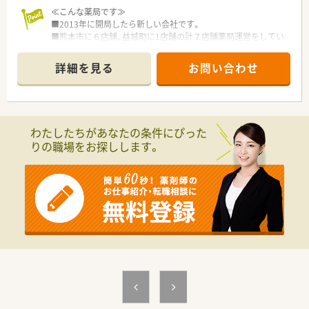
【求人情報について】
≪こんな薬局です≫
■時給3,000円という高水準の給与設定に加え、これまでの経験
■2013年に開局したら新しい会社です。
や実績をしっかりと考慮した上で決定される納得の条件です。
■熊本市に６店舗、益城町に1店舗の計７店舗薬局運営をしてい
■週休3日制を採用しているため、年間休日も120日以上と非常
ます。
に多く、ワークライフバランスを重視する方に最適な環境です。
■51施設、約410件の在宅に取り組んでいます。
詳細を見る
お問い合わせ
■転勤の心配がなく、マイカー通勤も可能となっているため、地
■熊本では一早くオンライン服薬指導に取り組まれておりま
元で腰を据えて長く働き続けたいという希望が叶う職場です。
す。
■20～60代の幅広い薬剤師が活躍しています。それぞれの環境
に合わせた働き方が可能なので子育中の方も働きやすい環境で
す。
わたしたちがあなたの条件にぴった
■社内交流も盛んで社員同士のコミュニケーションを大切にし
りの職場をお探しします。
ています。