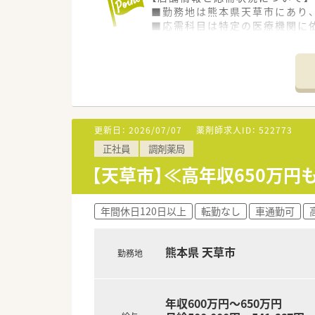
■勤務地は熊本県天草市にあり、
■応需科目は特定の医療機関に依
■薬剤師1名に加え、事務スタッ
【法人特徴について】
■大正12年に創業し、100年
■熊本県内に23店舗の調剤薬局
■全店舗をオンラインで結び、月
更新日：
2026/07/07
薬剤師求人ID：
522773
【こんな取り組みをしています】
正社員
調剤薬局
■全店舗にピッキング支援シス
■月に1度、全店の薬剤師が参
【天草市】≪高年収650万
■地域支援体制加算を算定して
年間休日120日以上
転勤なし
車通勤可
熊本県 天草市
勤務地
年収600万円～650万円