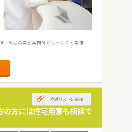
す。周囲の常勤薬剤師がしっかりと業務
利な調剤薬局です。
目を扱っています。
っています。
員補充を行います。
検討リストに追加
環境を整えています。
求めています。
遠方の方には住宅用意も相談で
の提供を重視しています。
服薬指導を行います。