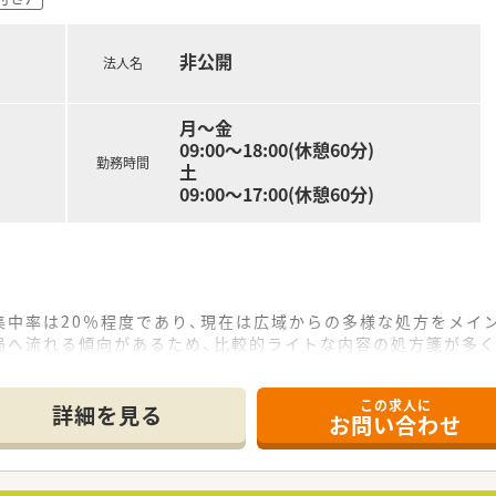
非公開
法人名
月～金
09:00～18:00(休憩60分)
勤務時間
土
09:00～17:00(休憩60分)
集中率は20％程度であり、現在は広域からの多様な処方をメイ
局へ流れる傾向があるため、比較的ライトな内容の処方箋が多く
50枚程度となっており、薬剤師2名体制でゆとりを持って丁寧な
この求人に
て】
詳細を見る
お問い合わせ
師の退職に伴う欠員補充のため、今後の店舗運営を支えてくださ
ランクのある方や未経験の方でも、地域医療に貢献したい意欲の
、円滑なコミュニケーションを取りながら業務に取り組める誠実