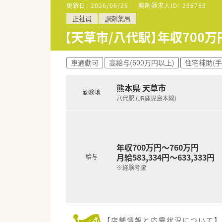
更新日：
2026/06/26
薬剤師求人ID：
236783
【法人特徴について】
正社員
調剤薬局
■八代市に本社を置く薬品会社
■熊本県内を中心に福岡県まで
【天草市/八代駅】年収700
■社員の働きやすさを第一に考
車通勤可
高給与(600万円以上)
住宅補助(手
熊本県 天草市
勤務地
八代駅 (JR鹿児島本線)
年収700万円～760万円
月給583,334円～633,333円
給与
※経験考慮
【店舗情報と応需状況について】