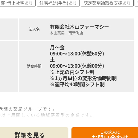
寮・借上社宅あり
住宅補助(手当)あり
認定薬剤師取得支援あり
えるような環境づくりを心掛け、地域の方々の健康的な生活へ貢
をしていただける薬局を目指し、積極的な健康相談や環境の整備
有限会社木山ファーマシー
いるほか定期的な勉強会の開催などを通じて、知識のブラッシュ
法人名
木山薬局 南新町店
の担当制を導入するなど、質の高い地域医療へ貢献するための基
月～金
09:00～18:00(休憩60分)
土
09:00～13:00(休憩00分)
勤務時間
※上記の内シフト制
※1ヵ月単位の変形労働時間制
※週平均40時間シフト制
老舗の薬局グループです。
舗以上展開している地域密着型の企業です。
店にて、インターネット会議を行い薬剤師のレベルアップをは
ムを導入し、調剤過誤に努めています。
この求人に
詳細を見る
お問い合わせ