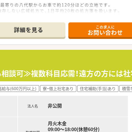
最寄りの八代駅からお車で約120分ほどの立地です。
存しない広域処方で、1日平均20枚の処方箋を扱います。
フ3名と登録販売者1名が在籍しており連携しやすい環境です。
この求人に
詳細を見る
お問い合わせ
以上の歴史を誇る地域に根差した安定した薬局グループです。
を展開しており、今後も年間1〜2店舗の新規出店を計画中です
1回の勉強会を実施するなど、教育体制が非常に充実していま
テムを導入し、薬剤師の負担軽減と安全性向上を図ります。
加するインターネット会議で情報共有や研修を行っています。
円も相談可≫複数科目応需！遠方の方には社
おり、地域住民の健康サポートに積極的に取り組んでいます。
高給与(600万円以上)
寮・借上社宅あり
住宅補助(手当)あり
積雪
非公開
法人名
月火木金
09:00～18:00(休憩60分)