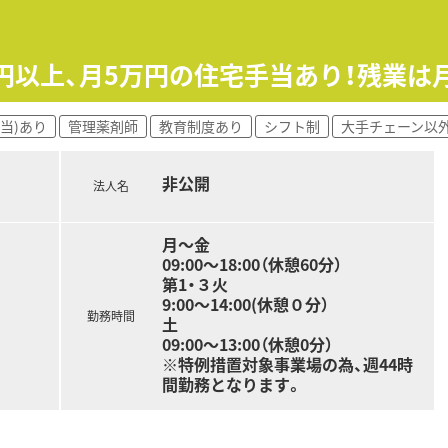
が母体となって運営されているため、非常に強固で安心できる経
計8店舗を展開しており、今後もさらなる店舗展開を見据えてい
万円以上、月5万円の住宅手当あり！残業は
えながら、創業期の活気と地域密着のアットホームな雰囲気を両
当)あり
管理薬剤師
教育制度あり
シフト制
大手チェーン以
非公開
法人名
月～金
09:00～18:00（休憩60分）
第1・３火
9:00～14:00(休憩０分）
勤務時間
土
09:00～13:00（休憩0分）
※特例措置対象事業場の為、週44時
間勤務となります。