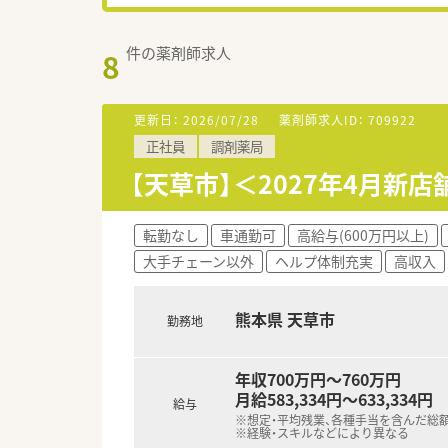
件の薬剤師求人
8
更新日：
2026/07/28
薬剤師求人ID：
709922
正社員
調剤薬局
【天草市】＜2027年4月新
転勤なし
車通勤可
高給与(600万円以上)
大手チェーン以外
ヘルプ体制充実
高収入
熊本県 天草市
勤務地
年収700万円～760万円
月給583,334円～633,334円
給与
※想定・平均残業、各種手当を含んだ総
※経験・スキルなどにより異なる