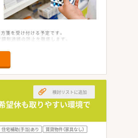
処方箋を受け付ける予定です。
で調剤過誤の防止を徹底します。
康相談に対応していく方針です。
活躍できる方を求めています。
をお持ちの方を歓迎いたします。
リードできる方を募集しています。
検討リストに追加
。
経営基盤が大きな特徴です。
で希望休も取りやすい環境で
調剤環境の整備に努めています。
評価する高待遇な案件です。
住宅補助(手当)あり
賃貸物件（家具なし）
側で負担することが可能です。
とする店舗作りが経験できます。