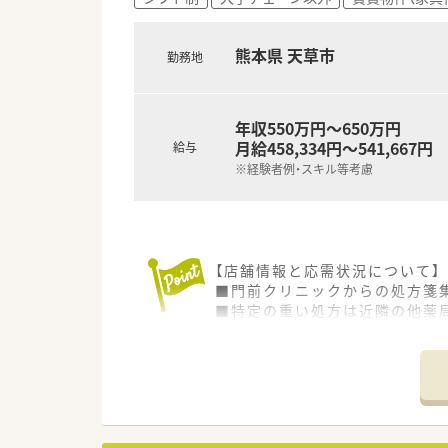
熊本県 天草市
勤務地
年収550万円～650万円
月給458,334円～541,667円
給与
※経験者例・スキル等考慮
【店舗情報と応需状況について】
■門前クリニックからの処方箋
■特定の重い処方は近隣の他薬
■1日の処方箋枚数は40枚から
【募集背景と求める人物像につい
■長年勤務されたベテラン薬剤
■経験者はもちろんのこと、ブ
■周囲のスタッフと協力し合い