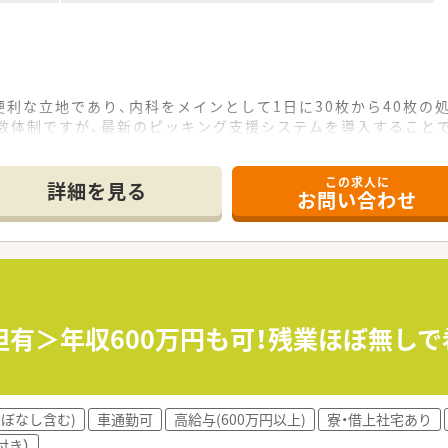
利な立地であり、内科をメインとして1日に30枚から40枚の
人数体制ですが、最新のピッキング支援システムを導入すること
ら、地域に根ざしたかかりつけ薬局として丁寧な服薬指導や健
この求人に
て】
詳細を見る
お問い合わせ
ンに伴う急募案件であり、店舗運営の要となる管理薬剤師として
もちろん、一人薬剤師として責任を持って業務に取り組んだ経験
をゼロから共に作り上げ、円滑なコミュニケーションで周囲を
に密着した薬局グループとして21店舗を安定展開しています
スで着実に新規出店を続けており、成長性と安定性を兼ね備えた
担有＞年収600万円も可！残業ほぼ無し
援システムを導入するなど、IT技術を積極的に活用して安全な
0万円から760万円の提示が可能であり、経験や実績を正当に
ほぼなし含む)
車通勤可
高給与(600万円以上)
寮・借上社宅あり
望される方には、引越代や移動費用、さらには敷金礼金まで会社
付き）
オープニングスタッフの募集ですので、新しい環境で自身の理想