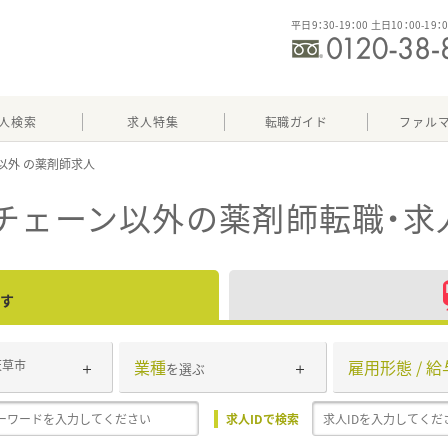
平日9：30-19：00 土日10：00-19：
人検索
求人特集
転職ガイド
ファル
以外
チェーン以外
の薬剤師転職・求
す
業種
雇用形態 / 給
天草市
を選ぶ
求人IDで検索