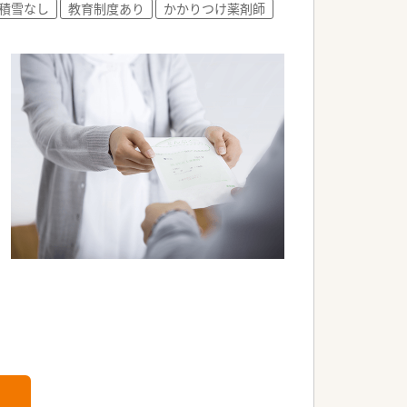
積雪なし
教育制度あり
かかりつけ薬剤師
献を目指す法人です。
に取り組んでいます。
アップを図っています。
盤を構築しています。
かっています。