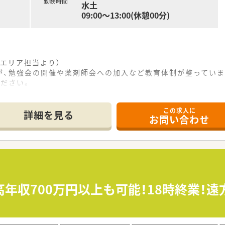
勤務時間
水土
09:00～13:00(休憩00分)
エリア担当より）
が、勉強会の開催や薬剤師会への加入など教育体制が整っていま
ださい。
------------＊
この求人に
認中ですが熊本県天草市に位置しており車での通勤が非常に便
詳細を見る
お問い合わせ
ニックがメインとなっており、さらに内科や小児科など幅広い科
枚ほどとなっており、常に2名の常勤薬剤師が在籍して対応に当た
て】
希望されているため、新しく店舗を支えていただける正社員の欠
先して採用しており、これまでに培ったスキルを存分に活かせる
象として想定しており、地域医療への貢献に高い意欲を持つ方を
高年収700万円以上も可能！18時終業！
の調剤薬局を展開しており、地域に密着した丁寧な医療サービス
あり、在宅専門薬局では担当制を採用して施設や個人宅への訪問