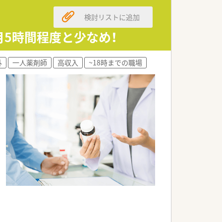
検討リストに追加
営基盤が大きな魅力です。
る成長中の企業です。
月5時間程度と少なめ！
立させている法人です。
外
一人薬剤師
高収入
~18時までの職場