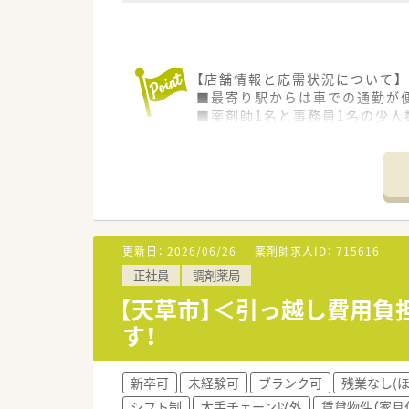
【店舗情報と応需状況について】
■最寄り駅からは車での通勤が便
■薬剤師1名と事務員1名の少
■近隣の医療機関と連携しなが
【募集背景と求める人物像につい
■2027年4月の新店舗オープ
■管理薬剤師の経験がある方は
■地域の方々に信頼される薬局
更新日：
2026/06/26
薬剤師求人ID：
715616
【法人特徴について】
正社員
調剤薬局
■歴史ある老舗企業であり、地域
■年間1店舗から2店舗のペー
【天草市】＜引っ越し費用負
■グループ全店でピッキング支
す！
【求人情報について】
■管理薬剤師候補として年収60
新卒可
未経験可
ブランク可
残業なし(
■遠方から転居を伴う入職を希
シフト制
大手チェーン以外
賃貸物件（家具
■2027年4月の開院に向けた