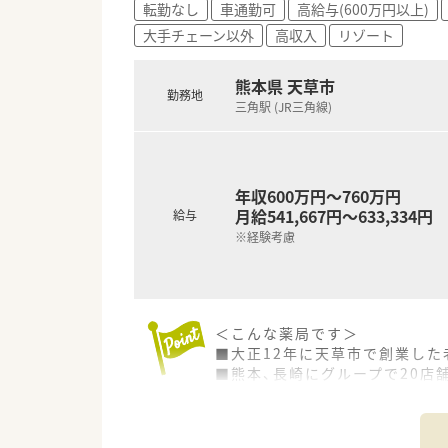
転勤なし
車通勤可
高給与(600万円以上)
■患者様が気軽に健康相談を行
大手チェーン以外
高収入
リゾート
【こんな取り組みをしています】
■地域の患者様から気軽に相談
熊本県 天草市
勤務地
■薬剤師会への加入を推奨して
三角駅 (JR三角線)
■法人として在宅訪問服薬指導
年収600万円～760万円
月給541,667円～633,334円
給与
※経験考慮
＜こんな薬局です＞
■大正12年に天草市で創業した
■熊本、長崎にグループで20店
■月1回、木山薬局グループ全
■全店でピッキング支援システ