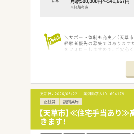
月給500,000円～541,667円
給与
※経験考慮
＼サポート体制も充実／（天草市
経験者優先の募集ではあります
をフォローしますので、ご安心く
＊------------------------------
【店舗情報と応需状況について】
■最寄り駅や駅からの距離は確
■応需科目は近隣の皮膚科クリ
■処方箋は1日に70枚から80
【募集背景と求める人物像につい
更新日：
2026/06/22
薬剤師求人ID：
694179
■管理薬剤師が定期的な交代を
正社員
調剤薬局
■調剤業務の経験がある方を優
■年齢層は40代までの方を対
【天草市】≪住宅手当あり≫
きます！
【法人特徴について】
■熊本県天草市において2店舗
■在宅医療にも注力する法人で