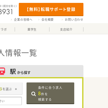
00
（祝日を除く）
【無料】転職サポート登録
企業の皆様へ
会社概要
お問い合わせ
マラボ
薬学生
支店紹介
人情報一覧
駅
から探す
条件に合う求人
与
を選ぶ
8
件を
検索する