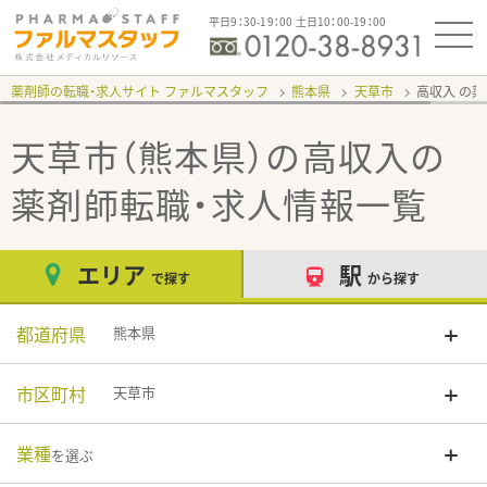
平日9：30-19：00 土日10：00-19：00
薬剤師の転職・求人サイト ファルマスタッフ
熊本県
天草市
高収入
天草市（熊本県）の高収入
の
薬剤師転職・求人情報一覧
エリア
駅
で探す
から探す
都道府県
熊本県
市区町村
天草市
業種
を選ぶ