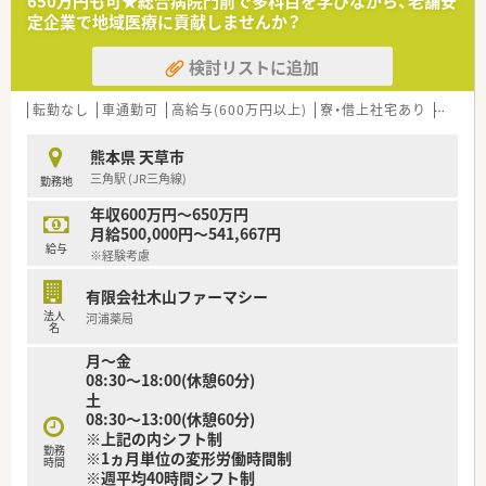
650万円も可★総合病院門前で多科目を学びながら、老舗安
です。
定企業で地域医療に貢献しませんか？
＜U・Iターン希望の方も歓迎＞
検討リストに追加
■職員寮・社宅利用の相談が可能です。
■土日休みなので週末に地元や九州に行く事もできます。
■残業はありませんのでライフワークバランスの実現が可能で
転勤なし
車通勤可
高給与(600万円以上)
寮・借上社宅あり
住宅補
す。
熊本県 天草市
三角駅 (JR三角線)
勤務地
年収600万円～650万円
月給500,000円～541,667円
給与
※経験考慮
有限会社木山ファーマシー
法人
河浦薬局
名
月～金
08:30～18:00(休憩60分)
土
08:30～13:00(休憩60分)
※上記の内シフト制
勤務
※1ヵ月単位の変形労働時間制
時間
※週平均40時間シフト制