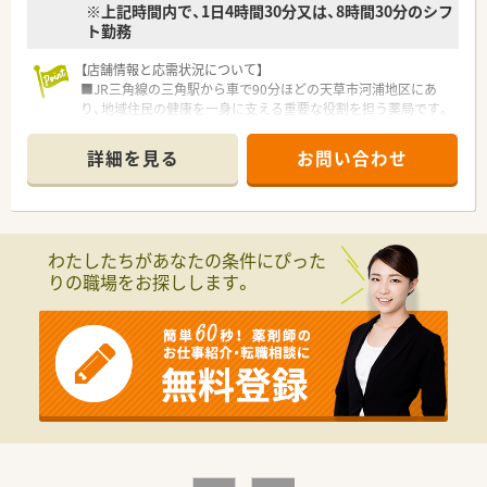
※上記時間内で、1日4時間30分又は、8時間30分のシフ
ト勤務
【店舗情報と応需状況について】
■JR三角線の三角駅から車で90分ほどの天草市河浦地区にあ
り、地域住民の健康を一身に支える重要な役割を担う薬局です。
■近隣の総合病院である河浦病院から1日に約60枚の処方箋を
応需しており、内科や外科、小児科など多岐にわたる科目を扱い
詳細を見る
お問い合わせ
ます。
■現在は薬剤師2名と事務員5名の体制で運営されており、外来
だけでなく近隣施設への調剤対応も積極的に行っている店舗で
す。
わたしたちがあなたの条件にぴった
【法人特徴について】
りの職場をお探しします。
■大正12年に創業した天草の老舗薬局グループであり、熊本県
と長崎県を中心に20店舗以上の調剤薬局を堅実に展開していま
す。
■年間1、2店舗のペースで新規出店を続けており、伝統を大切に
しながらも常に新しい挑戦を続ける成長性の高い法人組織で
す。
■グループ全店を繋いだインターネット会議を毎月実施してお
り、組織全体で薬剤師のスキル向上を支援する体制が整っていま
す。
【こんな取り組みをしています】