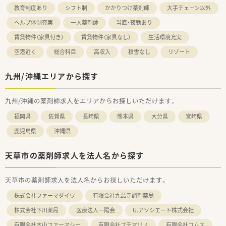
教育制度あり
シフト制
かかりつけ薬剤師
大手チェーン以外
ヘルプ体制充実
一人薬剤師
当直・夜勤あり
賃貸物件（家具付き）
賃貸物件（家具なし）
生活環境充実
空港近く
総合科目
高収入
積雪なし
リゾート
九州/沖縄エリアから探す
九州/沖縄の薬剤師求人をエリアからお探しいただけます。
福岡県
佐賀県
長崎県
熊本県
大分県
宮崎県
鹿児島県
沖縄県
天草市の薬剤師求人を法人名から探す
天草市の薬剤師求人を法人名からお探しいただけます。
株式会社ファーマダイワ
有限会社九品寺調剤薬局
株式会社下川薬局
医療法人一陽会
U.アソシエート株式会社
有限会社木山ファーマシー
有限会社プチマリノ
有限会社コムス