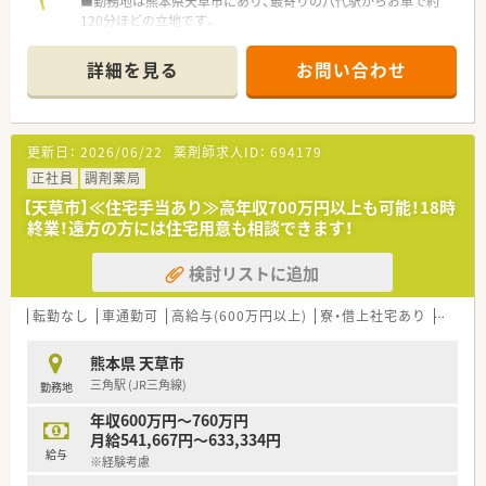
■勤務地は熊本県天草市にあり、最寄りの八代駅からお車で約
120分ほどの立地です。
■応需科目は特定の医療機関に依存しない広域処方で、1日平均
20枚の処方箋を扱います。
詳細を見る
お問い合わせ
■薬剤師1名に加え、事務スタッフ3名と登録販売者1名が在籍し
ており連携しやすい環境です。
【法人特徴について】
更新日：
2026/06/22
薬剤師求人ID：
694179
■大正12年に創業し、100年以上の歴史を誇る地域に根差した安
定した薬局グループです。
正社員
調剤薬局
■熊本県内に23店舗の調剤薬局を展開しており、今後も年間1〜
【天草市】≪住宅手当あり≫高年収700万円以上も可能！18時
2店舗の新規出店を計画中です。
終業！遠方の方には住宅用意も相談できます！
■全店舗をオンラインで結び、月1回の勉強会を実施するなど、
教育体制が非常に充実しています。
検討リストに追加
【こんな取り組みをしています】
■全店舗にピッキング支援システムを導入し、薬剤師の負担軽減
転勤なし
車通勤可
高給与(600万円以上)
寮・借上社宅あり
住宅補
と安全性向上を図ります。
■月に1度、全店の薬剤師が参加するインターネット会議で情報
熊本県 天草市
共有や研修を行っています。
三角駅 (JR三角線)
勤務地
■地域支援体制加算を算定しており、地域住民の健康サポートに
積極的に取り組んでいます。
年収600万円～760万円
月給541,667円～633,334円
給与
※経験考慮