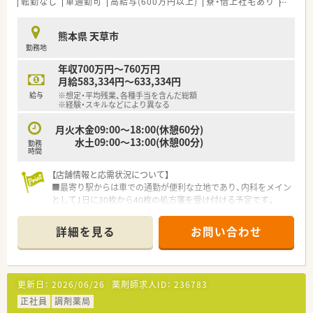
転勤なし
車通勤可
高給与(600万円以上)
寮・借上社宅あり
住宅補
熊本県 天草市
勤務地
年収700万円～760万円
月給583,334円～633,334円
給与
※想定・平均残業、各種手当を含んだ総額
※経験・スキルなどにより異なる
月火木金09:00～18:00(休憩60分)
水土09:00～13:00(休憩00分)
勤務
時間
【店舗情報と応需状況について】
■最寄り駅からは車での通勤が便利な立地であり、内科をメイン
として1日に30枚から40枚の処方箋を受け付ける予定です。
■薬剤師1名と事務員1名の少人数体制ですが、最新のピッキン
グ支援システムを導入することで調剤過誤の防止を徹底しま
詳細を見る
お問い合わせ
す。
■近隣の医療機関と連携しながら、地域に根ざしたかかりつけ薬
局として丁寧な服薬指導や健康相談に対応していく方針です。
更新日：
2026/06/26
薬剤師求人ID：
236783
【募集背景と求める人物像について】
■2027年4月の新店舗オープンに伴う急募案件であり、店舗運営
正社員
調剤薬局