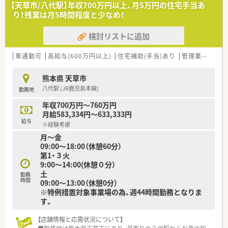
の要となる管理薬剤師として活躍できる方を求めています。
【天草市/八代駅】年収700万円以上、月5万円の住宅手当あ
■管理薬剤師の経験がある方はもちろん、一人薬剤師として責任
り！残業は月5時間程度と少なめ！
を持って業務に取り組んだ経験をお持ちの方を歓迎いたしま
す。
検討リストに追加
■地域の方々に信頼される薬局をゼロから共に作り上げ、円滑な
コミュニケーションで周囲をリードできる方を募集していま
す。
車通勤可
高給与(600万円以上)
住宅補助(手当)あり
管理薬剤師
教
【法人特徴について】
熊本県 天草市
■歴史ある老舗企業であり、地域に密着した薬局グループとして
八代駅 (JR鹿児島本線)
勤務地
21店舗を安定展開しています。
■年間1店舗から2店舗のペースで着実に新規出店を続けてお
年収700万円～760万円
り、成長性と安定性を兼ね備えた経営基盤が大きな特徴です。
月給583,334円～633,333円
■グループ全店でピッキング支援システムを導入するなど、IT技
給与
※経験考慮
術を積極的に活用して安全な調剤環境の整備に努めています。
月～金
09:00～18:00（休憩60分）
【求人情報について】
第1・３火
■管理薬剤師候補として年収600万円から760万円の提示が可能
9:00～14:00(休憩０分）
であり、経験や実績を正当に評価する高待遇な案件です。
土
■遠方から転居を伴う入職を希望される方には、引越代や移動費
勤務
時間
09:00～13:00（休憩0分）
用、さらには敷金礼金まで会社側で負担することが可能です。
※特例措置対象事業場の為、週44時間勤務となりま
■2027年4月の開院に向けたオープニングスタッフの募集です
す。
ので、新しい環境で自身の理想とする店舗作りが経験できます。
【店舗情報と応需状況について】