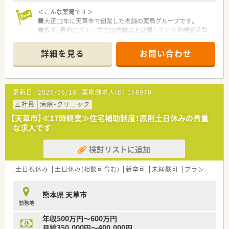
＜こんな薬局です＞
■大正12年に天草市で創業した老舗の薬局グループです。
■熊本、長崎にグループで20店舗以上展開している地域密着型
の企業です。
■月1回、木山薬局グループ全店にて、インターネット会議を行
詳細を見る
お問い合わせ
い薬剤師のレベルアップをはかっています。
■全店でピッキング支援システムを導入し、調剤過誤に努めてい
ます。
更新日：
2026/06/18
薬剤師求人ID：
168970
＜こんな店舗です＞
■天草市牛深地区にある、内科門前の薬局です。
正社員
病院・クリニック
■一人薬剤師、事務員2名体制の薬局です。
【天草市】≪17時終業≫住宅補助制度！原則土日休みの貴重
■1日約40枚の処方箋を応需しております。薬局内はOTCも充実
な求人です
しており、来局する地域の方の健康相談も対応されております。
■幅広い年代の患者様が来局する明るい雰囲気の店舗です。
検討リストに追加
■周辺は港町ですが、コンビニやスーパー、飲食店などもあり便
利な環境です。
土日祝休み
土日休み(相談可含む)
新卒可
未経験可
ブランク可
<キャリアアップ、スキルアップできる環境>
■一人薬剤師の店舗ですが、管理薬剤師未経験の方も安心して就
熊本県 天草市
業いただけるような受け入れ態勢ができています。
勤務地
■e-learningにて認定薬剤師の資格が取得できます。（費用は会
社負担）その他、オンラインでの研修体制も整っています。
年収500万円～600万円
■OTC、サプリメントも充実しており、健康相談の知識も身につ
月給350,000円～400,000円