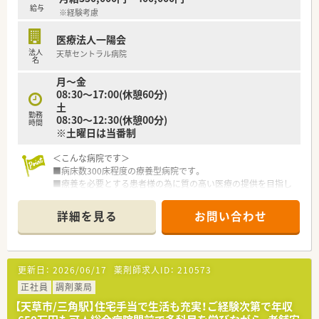
きます。
給与
※経験考慮
■高年収の求人で、若くキャリアアップをしたい方にもオススメ
です。
医療法人一陽会
法人
天草セントラル病院
名
月～金
08:30～17:00(休憩60分)
土
勤務
08:30～12:30(休憩00分)
時間
※土曜日は当番制
＜こんな病院です＞
■病床数300床程度の療養型病院です。
■療養を必要とする患者様の為に質の高い医療の提供を目指し
ています。
■開放感あふれる景観で患者様がリラックスできる空間を提供
詳細を見る
お問い合わせ
しています。
■病院の他に福祉施設や介護老人保健施設、居宅介護支援事業所
等の運営も行っています。
更新日：
2026/06/17
薬剤師求人ID：
210573
＜こんな職場です＞
■調剤・監査・注射セット・院内製剤がメイン業務です。
正社員
調剤薬局
■常時5名体制で余裕ある人員体制となってます。
【天草市/三角駅】住宅手当で生活も充実！ご経験次第で年収
■未経験やブランクがある方も、最初は丁寧に指導しますの安心