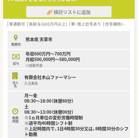
の他施設の処方も対応しております。
■会社全店の社員教育の場としての役割もあります。
検討リストに追加
<キャリアアップ、スキルアップできる環境>
■未経験の方も安心して就業いただけるような受け入れ態勢が
車通勤可
高給与(600万円以上)
寮・借上社宅あり
住宅補助(手当)あり
できています。
■e-learningにて認定薬剤師の資格が取得できます。（費用は会
熊本県 天草市
社負担）その他、オンラインでの研修体制も整っています。
勤務地
■総合病院門前、施設の処方も対応しており、幅広い科目と業務
を経験できます。
年収600万円～700万円
■高年収の求人で、若くキャリアアップをしたい方にもオススメ
月給500,000円～580,000円
です。
給与
※経験考慮
有限会社木山ファーマシー
法人
久玉薬局
名
月～金
08:30～18:00（休憩60分）
土
08:30～13:00（休憩00分）
※1ヵ月単位の変形労働時間制
勤務
時間
※週平均40時間シフト制
※上記時間内で、1日4時間30分又は、8時間30分のシフ
ト勤務