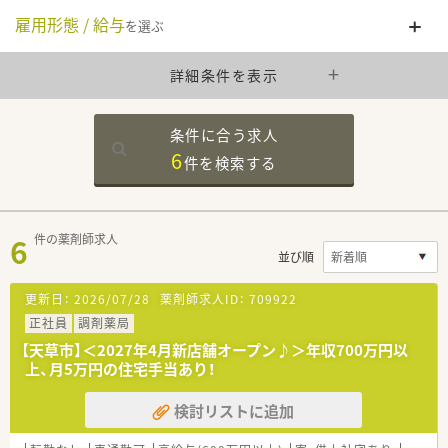
雇用形態 / 給与
を選ぶ
詳細条件を表示
条件に合う求人
6
件を
検索する
6
件の薬剤師求人
並び順
更新日：
2026/07/28
薬剤師求人ID：
709922
正社員
調剤薬局
【天草市】＜2027年4月新店舗オープン♪＞年収700万円以
上、月5万円の住宅手当あり！
検討リストに追加