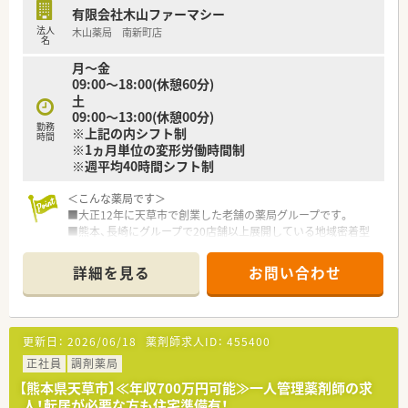
有限会社木山ファーマシー
法人
木山薬局 南新町店
名
月～金
09:00～18:00(休憩60分)
土
09:00～13:00(休憩00分)
勤務
※上記の内シフト制
時間
※1ヵ月単位の変形労働時間制
※週平均40時間シフト制
＜こんな薬局です＞
■大正12年に天草市で創業した老舗の薬局グループです。
■熊本、長崎にグループで20店舗以上展開している地域密着型
の企業です。
■月1回、木山薬局グループ全店にて、インターネット会議を行
詳細を見る
お問い合わせ
い薬剤師のレベルアップをはかっています。
■全店でピッキング支援システムを導入し、調剤過誤に努めてい
ます。
更新日：
2026/06/18
薬剤師求人ID：
455400
＜こんな店舗です＞
■天草市にある、河浦地区唯一の薬局です。
正社員
調剤薬局
■薬剤師2名、事務員2名体制の薬局です。
【熊本県天草市】≪年収700万円可能≫一人管理薬剤師の求
■総合病院門前で1日約60枚の処方箋を応需しております。外来
人！転居が必要な方も住宅準備有！