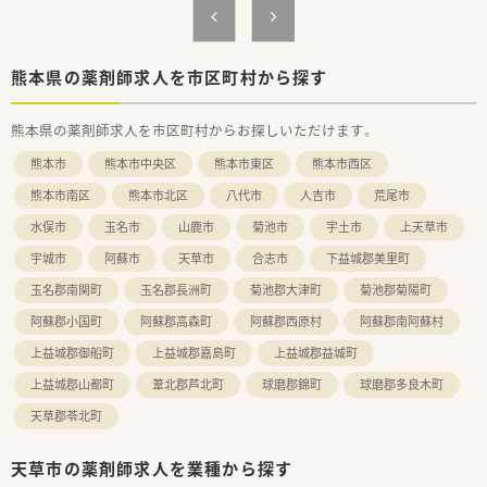
■調剤過誤を防止するために全店舗でピッキング支援システム
を導入しており、安心安全な職場環境の構築を徹底しています。
■毎月のオンライン会議では全店の知見を共有し、地方にいても
都心部と変わらない最新の薬学知識をアップデートし続けてい
熊本県の薬剤師求人を市区町村から探す
ます。
■ドライブスルーを設置するなど患者様の利便性向上に努めて
熊本県の薬剤師求人を市区町村からお探しいただけます。
おり、時代のニーズに合わせた薬局機能の拡充を図っています。
熊本市
熊本市中央区
熊本市東区
熊本市西区
熊本市南区
熊本市北区
八代市
人吉市
荒尾市
水俣市
玉名市
山鹿市
菊池市
宇土市
上天草市
宇城市
阿蘇市
天草市
合志市
下益城郡美里町
玉名郡南関町
玉名郡長洲町
菊池郡大津町
菊池郡菊陽町
阿蘇郡小国町
阿蘇郡高森町
阿蘇郡西原村
阿蘇郡南阿蘇村
上益城郡御船町
上益城郡嘉島町
上益城郡益城町
上益城郡山都町
葦北郡芦北町
球磨郡錦町
球磨郡多良木町
天草郡苓北町
天草市の薬剤師求人を業種から探す