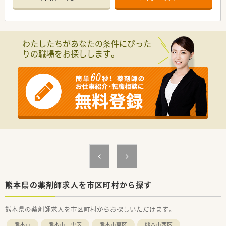
【法人特徴】
■総病床210床を有する中規模の急性期病院です。
■天草地域の中核病院として、既存の病院及び地域の診療所と連
携して地域住民に医療サービスを提供しております。
わたしたちがあなたの条件にぴった
■「小児救急医療拠点病院」「熊本県がん診療連携拠点病院」「日
りの職場をお探しします。
本医療機能評価機構認定病院」でヘリポートもございます。
■他職種連携で緩和ケアチーム、糖尿病療養チーム、NSTなどチ
ーム医療を実施しております。
■地域医療活動、多職種合同カンファレンスなど多岐にわたり活
動しております。
熊本県の薬剤師求人を市区町村から探す
熊本県の薬剤師求人を市区町村からお探しいただけます。
熊本市
熊本市中央区
熊本市東区
熊本市西区