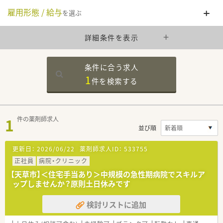
雇用形態 / 給与
を選ぶ
詳細条件を表示
条件に合う求人
1
件を
検索する
1
件の薬剤師求人
並び順
更新日：
2026/06/22
薬剤師求人ID：
533755
正社員
病院・クリニック
【天草市】＜住宅手当あり＞中規模の急性期病院でスキルア
ップしませんか？原則土日休みです
検討リストに追加