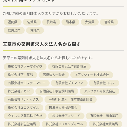
九州/沖縄の薬剤師求人をエリアからお探しいただけます。
福岡県
佐賀県
長崎県
熊本県
大分県
宮崎県
鹿児島県
沖縄県
天草市の薬剤師求人を法人名から探す
天草市の薬剤師求人を法人名からお探しいただけます。
株式会社ファーマダイワ
有限会社九品寺調剤薬局
株式会社下川薬局
医療法人一陽会
U.アソシエート株式会社
有限会社木山ファーマシー
有限会社プチマリノ
有限会社コムス
株式会社アガペ
有限会社十字堂調剤薬局
アルファルマ株式会社
有限会社メディックス
一般社団法人 熊本市薬剤師会
株式会社ユニスマイル
医療法人社団杏風会
ウエルシア薬局株式会社
株式会社アスリード
有限会社 岡山薬局
株式会社新生堂薬局
株式会社ミユキメディカル
株式会社大賀薬局