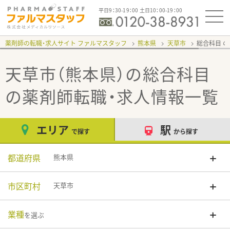
平日9：30-19：00 土日10：00-19：00
薬剤師の転職・求人サイト ファルマスタッフ
熊本県
天草市
総合科目
天草市（熊本県）の総合科目
の薬剤師転職・求人情報一覧
エリア
駅
で探す
から探す
都道府県
熊本県
市区町村
天草市
業種
を選ぶ