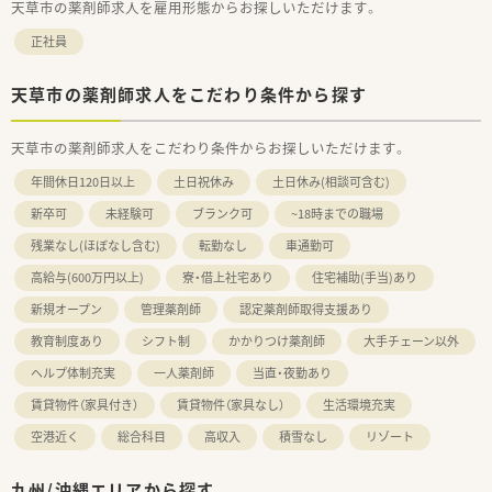
天草市の薬剤師求人を雇用形態からお探しいただけます。
正社員
天草市の薬剤師求人をこだわり条件から探す
天草市の薬剤師求人をこだわり条件からお探しいただけます。
年間休日120日以上
土日祝休み
土日休み(相談可含む)
新卒可
未経験可
ブランク可
~18時までの職場
残業なし(ほぼなし含む)
転勤なし
車通勤可
高給与(600万円以上)
寮・借上社宅あり
住宅補助(手当)あり
新規オープン
管理薬剤師
認定薬剤師取得支援あり
教育制度あり
シフト制
かかりつけ薬剤師
大手チェーン以外
ヘルプ体制充実
一人薬剤師
当直・夜勤あり
賃貸物件（家具付き）
賃貸物件（家具なし）
生活環境充実
空港近く
総合科目
高収入
積雪なし
リゾート
九州/沖縄エリアから探す