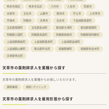
熊本市南区
熊本市北区
八代市
人吉市
荒尾市
水俣市
玉名市
山鹿市
菊池市
宇土市
上天草市
宇城市
阿蘇市
天草市
合志市
下益城郡美里町
玉名郡南関町
玉名郡長洲町
菊池郡大津町
菊池郡菊陽町
阿蘇郡小国町
阿蘇郡高森町
阿蘇郡西原村
阿蘇郡南阿蘇村
上益城郡御船町
上益城郡嘉島町
上益城郡益城町
上益城郡山都町
葦北郡芦北町
球磨郡錦町
球磨郡多良木町
天草郡苓北町
天草市の薬剤師求人を業種から探す
天草市の薬剤師求人を業種からお探しいただけます。
調剤薬局
病院・クリニック
天草市の薬剤師求人を雇用形態から探す