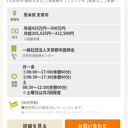
土日休み(相談可含む)
未経験可
ブランク可
転勤なし
車通勤可
熊本県 天草市
勤務地
年収425万円～500万円
月給265,625円～312,500円
給与
※経験考慮
一般社団法人天草郡市医師会
法人
天草地域医療センター
名
月～金
①08:00～17:00(休憩60分)
②08:30～17:30(休憩60分)
土
勤務
時間
08:30～12:30(休憩00分)
※土曜日は月2回程度
【病院情報】
■薬剤師は正職員5名いらっしゃいます。
■土曜日は半日勤務で薬剤師は2名体制となります。
■外来患者様はほぼ院外処方で一部救急の患者様などが院内処
方となります。
詳細を見る
お問い合わせ