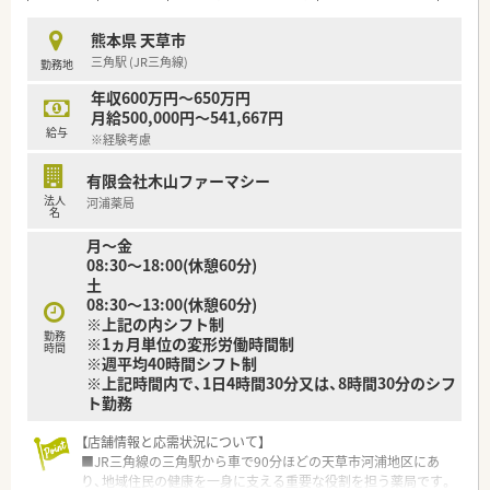
す。
熊本県 天草市
三角駅 (JR三角線)
勤務地
年収600万円～650万円
月給500,000円～541,667円
給与
※経験考慮
有限会社木山ファーマシー
法人
河浦薬局
名
月～金
08:30～18:00(休憩60分)
土
08:30～13:00(休憩60分)
※上記の内シフト制
勤務
※1ヵ月単位の変形労働時間制
時間
※週平均40時間シフト制
※上記時間内で、1日4時間30分又は、8時間30分のシフ
ト勤務
【店舗情報と応需状況について】
■JR三角線の三角駅から車で90分ほどの天草市河浦地区にあ
り、地域住民の健康を一身に支える重要な役割を担う薬局です。