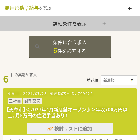
雇用形態 / 給与
を選ぶ
詳細条件を表示
条件に合う求人
6
件を
検索する
6
件の薬剤師求人
並び順
更新日：
2026/07/28
薬剤師求人ID：
709922
正社員
調剤薬局
【天草市】＜2027年4月新店舗オープン♪＞年収700万円以
上、月5万円の住宅手当あり！
検討リストに追加