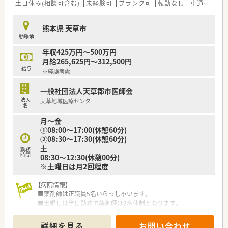
■未経験の方も安心して就業いただけるような受け入れ態勢が
土日休み(相談可含む)
未経験可
ブランク可
転勤なし
車通勤可
できています。
■e-learningにて認定薬剤師の資格が取得できます。（費用は会
熊本県 天草市
社負担）その他、オンラインでの研修体制も整っています。
勤務地
■総合病院門前、施設の処方も対応しており、幅広い科目と業務
を経験できます。
年収425万円～500万円
■高年収の求人で、若くキャリアアップをしたい方にもオススメ
月給265,625円～312,500円
です。
給与
※経験考慮
一般社団法人天草郡市医師会
法人
天草地域医療センター
名
月～金
①08:00～17:00(休憩60分)
②08:30～17:30(休憩60分)
土
勤務
時間
08:30～12:30(休憩00分)
※土曜日は月2回程度
【病院情報】
■薬剤師は正職員5名いらっしゃいます。
■土曜日は半日勤務で薬剤師は2名体制となります。
■外来患者様はほぼ院外処方で一部救急の患者様などが院内処
方となります。
詳細を見る
お問い合わせ