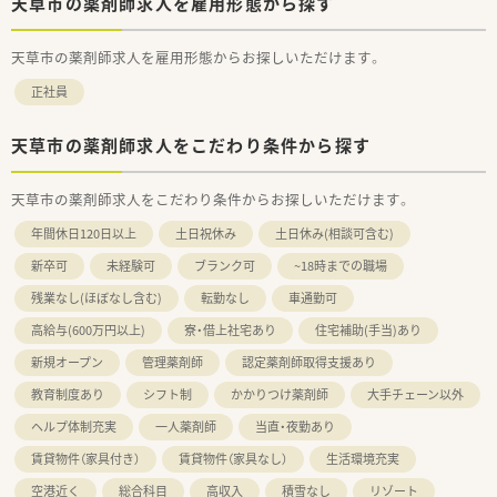
天草市の薬剤師求人を雇用形態から探す
天草市の薬剤師求人を雇用形態からお探しいただけます。
正社員
天草市の薬剤師求人をこだわり条件から探す
天草市の薬剤師求人をこだわり条件からお探しいただけます。
年間休日120日以上
土日祝休み
土日休み(相談可含む)
新卒可
未経験可
ブランク可
~18時までの職場
残業なし(ほぼなし含む)
転勤なし
車通勤可
高給与(600万円以上)
寮・借上社宅あり
住宅補助(手当)あり
新規オープン
管理薬剤師
認定薬剤師取得支援あり
教育制度あり
シフト制
かかりつけ薬剤師
大手チェーン以外
ヘルプ体制充実
一人薬剤師
当直・夜勤あり
賃貸物件（家具付き）
賃貸物件（家具なし）
生活環境充実
空港近く
総合科目
高収入
積雪なし
リゾート