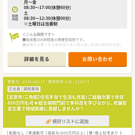
月～金
08:30～17:00(休憩60分)
土
勤務
08:30～12:30(休憩00分)
時間
※土曜日は当番制
＜こんな病院です＞
■病床数300床程度の療養型病院です。
■療養を必要とする患者様の為に質の高い医療の提供を目指し
ています。
■開放感あふれる景観で患者様がリラックスできる空間を提供
詳細を見る
お問い合わせ
しています。
■病院の他に福祉施設や介護老人保健施設、居宅介護支援事業所
等の運営も行っています。
更新日：
2026/06/17
薬剤師求人ID：
210573
＜こんな職場です＞
■調剤・監査・注射セット・院内製剤がメイン業務です。
正社員
調剤薬局
■常時5名体制で余裕ある人員体制となってます。
【天草市/三角駅】住宅手当で生活も充実！ご経験次第で年収
■未経験やブランクがある方も、最初は丁寧に指導しますの安心
650万円も可★総合病院門前で多科目を学びながら、老舗安
です。
定企業で地域医療に貢献しませんか？
＜U・Iターン希望の方も歓迎＞
検討リストに追加
■職員寮・社宅利用の相談が可能です。
■土日休みなので週末に地元や九州に行く事もできます。
■残業はありませんのでライフワークバランスの実現が可能で
転勤なし
車通勤可
高給与(600万円以上)
寮・借上社宅あり
住宅補