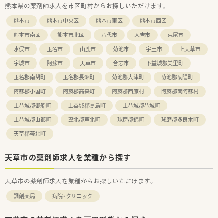
熊本県の薬剤師求人を市区町村からお探しいただけます。
おり、時代のニーズに合わせた薬局機能の拡充を図っています。
熊本市
熊本市中央区
熊本市東区
熊本市西区
熊本市南区
熊本市北区
八代市
人吉市
荒尾市
水俣市
玉名市
山鹿市
菊池市
宇土市
上天草市
宇城市
阿蘇市
天草市
合志市
下益城郡美里町
玉名郡南関町
玉名郡長洲町
菊池郡大津町
菊池郡菊陽町
阿蘇郡小国町
阿蘇郡高森町
阿蘇郡西原村
阿蘇郡南阿蘇村
上益城郡御船町
上益城郡嘉島町
上益城郡益城町
上益城郡山都町
葦北郡芦北町
球磨郡錦町
球磨郡多良木町
天草郡苓北町
天草市の薬剤師求人を業種から探す
天草市の薬剤師求人を業種からお探しいただけます。
調剤薬局
病院・クリニック