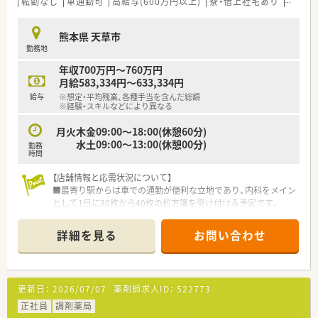
転勤なし
車通勤可
高給与(600万円以上)
寮・借上社宅あり
住宅補
熊本県 天草市
勤務地
年収700万円～760万円
月給583,334円～633,334円
給与
※想定・平均残業、各種手当を含んだ総額
※経験・スキルなどにより異なる
月火木金09:00～18:00(休憩60分)
水土09:00～13:00(休憩00分)
勤務
時間
【店舗情報と応需状況について】
■最寄り駅からは車での通勤が便利な立地であり、内科をメイン
として1日に30枚から40枚の処方箋を受け付ける予定です。
■薬剤師1名と事務員1名の少人数体制ですが、最新のピッキン
グ支援システムを導入することで調剤過誤の防止を徹底しま
詳細を見る
お問い合わせ
す。
■近隣の医療機関と連携しながら、地域に根ざしたかかりつけ薬
局として丁寧な服薬指導や健康相談に対応していく方針です。
更新日：
2026/07/07
薬剤師求人ID：
522773
【募集背景と求める人物像について】
■2027年4月の新店舗オープンに伴う急募案件であり、店舗運営
正社員
調剤薬局