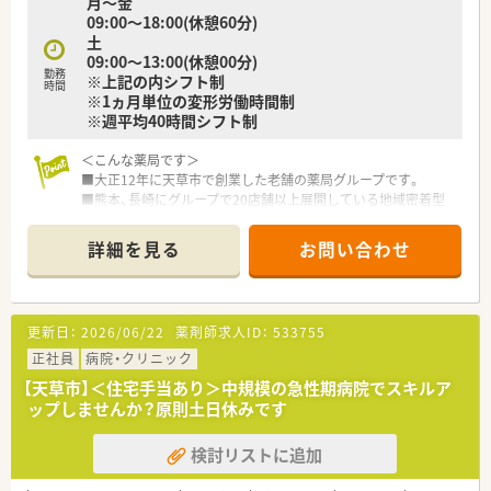
月～金
■地域の患者様から気軽に相談をしていただける薬局を目指し、
09:00～18:00(休憩60分)
積極的な健康相談や環境の整備に取り組んでいます。
土
■薬剤師会への加入を推奨しているほか定期的な勉強会の開催
09:00～13:00(休憩00分)
などを通じて、知識のブラッシュアップを図っています。
勤務
※上記の内シフト制
■法人として在宅訪問服薬指導の担当制を導入するなど、質の高
時間
※1ヵ月単位の変形労働時間制
い地域医療へ貢献するための基盤を構築しています。
※週平均40時間シフト制
＜こんな薬局です＞
■大正12年に天草市で創業した老舗の薬局グループです。
■熊本、長崎にグループで20店舗以上展開している地域密着型
の企業です。
■月1回、木山薬局グループ全店にて、インターネット会議を行
詳細を見る
お問い合わせ
い薬剤師のレベルアップをはかっています。
■全店でピッキング支援システムを導入し、調剤過誤に努めてい
ます。
更新日：
2026/06/22
薬剤師求人ID：
533755
＜こんな店舗です＞
■天草市にある、河浦地区唯一の薬局です。
正社員
病院・クリニック
■薬剤師2名、事務員2名体制の薬局です。
【天草市】＜住宅手当あり＞中規模の急性期病院でスキルア
■総合病院門前で1日約60枚の処方箋を応需しております。外来
ップしませんか？原則土日休みです
の他施設の処方も対応しております。
■会社全店の社員教育の場としての役割もあります。
検討リストに追加
<キャリアアップ、スキルアップできる環境>