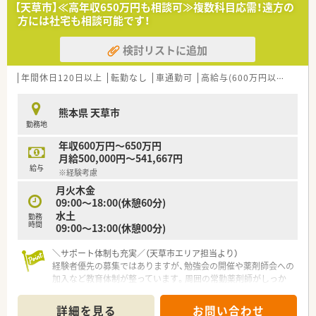
の要となる管理薬剤師として活躍できる方を求めています。
【天草市】≪高年収650万円も相談可≫複数科目応需！遠方の
■管理薬剤師の経験がある方はもちろん、一人薬剤師として責任
方には社宅も相談可能です！
を持って業務に取り組んだ経験をお持ちの方を歓迎いたしま
す。
検討リストに追加
■地域の方々に信頼される薬局をゼロから共に作り上げ、円滑な
コミュニケーションで周囲をリードできる方を募集していま
す。
年間休日120日以上
転勤なし
車通勤可
高給与(600万円以上)
寮・
【法人特徴について】
熊本県 天草市
■歴史ある老舗企業であり、地域に密着した薬局グループとして
勤務地
21店舗を安定展開しています。
■年間1店舗から2店舗のペースで着実に新規出店を続けてお
年収600万円～650万円
り、成長性と安定性を兼ね備えた経営基盤が大きな特徴です。
月給500,000円～541,667円
■グループ全店でピッキング支援システムを導入するなど、IT技
給与
※経験考慮
術を積極的に活用して安全な調剤環境の整備に努めています。
月火木金
09:00～18:00(休憩60分)
【求人情報について】
水土
■管理薬剤師候補として年収600万円から760万円の提示が可能
勤務
時間
09:00～13:00(休憩00分)
であり、経験や実績を正当に評価する高待遇な案件です。
■遠方から転居を伴う入職を希望される方には、引越代や移動費
＼サポート体制も充実／（天草市エリア担当より）
用、さらには敷金礼金まで会社側で負担することが可能です。
経験者優先の募集ではありますが、勉強会の開催や薬剤師会への
■2027年4月の開院に向けたオープニングスタッフの募集です
加入など教育体制が整っています。周囲の常勤薬剤師がしっか
ので、新しい環境で自身の理想とする店舗作りが経験できます。
りと業務をフォローしますので、ご安心ください。
＊------------------------------------------＊
詳細を見る
お問い合わせ