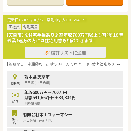
【店舗情報と応需状況について】
■最寄り駅や駅からの距離は確認中ですが熊本県天草市に位置
しており車での通勤が非常に便利な調剤薬局です。
■応需科目は近隣の皮膚科クリニックがメインとなっており、さ
更新日：
2026/06/22
薬剤師求人ID：
694179
らに内科や小児科など幅広い科目を扱っています。
■処方箋は1日に70枚から80枚ほどとなっており、常に2名の常
正社員
調剤薬局
勤薬剤師が在籍して対応に当たっています。
【天草市】≪住宅手当あり≫高年収700万円以上も可能！18時
終業！遠方の方には住宅用意も相談できます！
【募集背景と求める人物像について】
■管理薬剤師が定期的な交代を希望されているため、新しく店舗
検討リストに追加
を支えていただける正社員の欠員補充を行います。
■調剤業務の経験がある方を優先して採用しており、これまでに
培ったスキルを存分に活かせる環境を整えています。
転勤なし
車通勤可
高給与(600万円以上)
寮・借上社宅あり
住宅補
■年齢層は40代までの方を対象として想定しており、地域医療
への貢献に高い意欲を持つ方を求めています。
熊本県 天草市
三角駅 (JR三角線)
勤務地
【法人特徴について】
■熊本県天草市において2店舗の調剤薬局を展開しており、地域
年収600万円～760万円
に密着した丁寧な医療サービスの提供を重視しています。
月給541,667円～633,334円
■在宅医療にも注力する法人であり、在宅専門薬局では担当制を
給与
※経験考慮
採用して施設や個人宅への訪問服薬指導を行います。
■患者様が気軽に健康相談を行えるような環境づくりを心掛け、
有限会社木山ファーマシー
地域の方々の健康的な生活へ貢献を目指す法人です。
法人
木山薬局 南新町店
名
【こんな取り組みをしています】