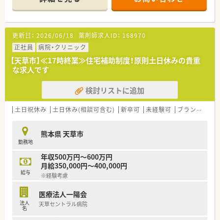
【法人特徴】
■総病床210床を有する中規模の急性期病院です。
■天草地域の中核病院として、既存の病院及び地域の診療所と連
更新日：
2026/06/18
薬剤師求人ID：
168970
携して地域住民に医療サービスを提供しております。
■「小児救急医療拠点病院」「熊本県がん診療連携拠点病院」「日
正社員
病院・クリニック
本医療機能評価機構認定病院」でヘリポートもございます。
【天草市】≪17時終業≫住宅補助制度！原則土日休みの貴重
■他職種連携で緩和ケアチーム、糖尿病療養チーム、NSTなどチ
な求人です
ーム医療を実施しております。
■地域医療活動、多職種合同カンファレンスなど多岐にわたり活
検討リストに追加
動しております。
土日祝休み
土日休み(相談可含む)
新卒可
未経験可
ブランク可
熊本県 天草市
勤務地
年収500万円～600万円
月給350,000円～400,000円
給与
※経験考慮
医療法人一陽会
法人
天草セントラル病院
名