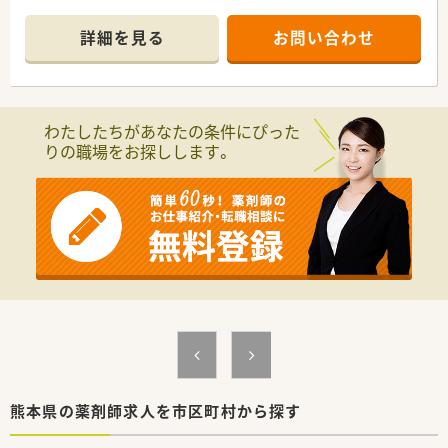
■近隣の総合病院である河浦病院から1日に約60枚の処方箋を
応需しており、内科や外科、小児科など多岐にわたる科目を扱い
詳細を見る
お問い合わせ
ます。
■現在は薬剤師2名と事務員5名の体制で運営されており、外来
だけでなく近隣施設への調剤対応も積極的に行っている店舗で
す。
わたしたちがあなたの条件にぴった
【法人特徴について】
りの職場をお探しします。
■大正12年に創業した天草の老舗薬局グループであり、熊本県
と長崎県を中心に20店舗以上の調剤薬局を堅実に展開していま
す。
■年間1、2店舗のペースで新規出店を続けており、伝統を大切に
しながらも常に新しい挑戦を続ける成長性の高い法人組織で
す。
■グループ全店を繋いだインターネット会議を毎月実施してお
り、組織全体で薬剤師のスキル向上を支援する体制が整っていま
す。
【こんな取り組みをしています】
■調剤過誤を防止するために全店舗でピッキング支援システム
を導入しており、安心安全な職場環境の構築を徹底しています。
■毎月のオンライン会議では全店の知見を共有し、地方にいても
都心部と変わらない最新の薬学知識をアップデートし続けてい
熊本県の薬剤師求人を市区町村から探す
ます。
■ドライブスルーを設置するなど患者様の利便性向上に努めて