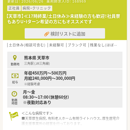
更新日：
2026/06/26
薬剤師求人ID：
168969
■長年勤務されたベテラン薬剤師の退職に伴う欠員補充のため、
今後の店舗運営を支えてくださる方を急募しております。
正社員
病院・クリニック
■経験者はもちろんのこと、ブランクのある方や未経験の方で
【天草市】≪17時終業/土日休み≫未経験の方も歓迎！社員寮
も、地域医療に貢献したい意欲のある方を歓迎いたします。
もありU・Iターン希望の方にもオススメです
■周囲のスタッフと協力し合い、円滑なコミュニケーションを取
りながら業務に取り組める誠実な方を求めております。
検討リストに追加
【法人特徴について】
■八代市に本社を置く薬品会社が母体となって運営されている
土日休み(相談可含む)
未経験可
ブランク可
残業なし(ほぼなし含む)
ため、非常に強固で安心できる経営基盤が大きな魅力です。
■熊本県内を中心に福岡県まで計8店舗を展開しており、今後も
熊本県 天草市
さらなる店舗展開を見据えている成長中の企業です。
三角駅 (JR三角線)
勤務地
■社員の働きやすさを第一に考えながら、創業期の活気と地域密
着のアットホームな雰囲気を両立させている法人です。
年収450万円～500万円
月給240,000円～300,000円
給与
※経験考慮
月～金
08:30～17:00（休憩60分）
勤務
※夜勤対応あり
時間
＜こんな病院です＞
■天草厚生病院、有料老人ホーム有明ライトハウス、厚生居宅介
護支援事業所の経営を行っております。
■一陽会グループとして高齢者医療・介護及び福祉の複合集団と