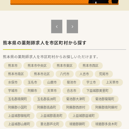
■残業はありませんのでライフワークバランスの実現が可能で
す。
熊本県の薬剤師求人を市区町村から探す
熊本県の薬剤師求人を市区町村からお探しいただけます。
熊本市
熊本市中央区
熊本市東区
熊本市西区
熊本市南区
熊本市北区
八代市
人吉市
荒尾市
水俣市
玉名市
山鹿市
菊池市
宇土市
上天草市
宇城市
阿蘇市
天草市
合志市
下益城郡美里町
玉名郡南関町
玉名郡長洲町
菊池郡大津町
菊池郡菊陽町
阿蘇郡小国町
阿蘇郡高森町
阿蘇郡西原村
阿蘇郡南阿蘇村
上益城郡御船町
上益城郡嘉島町
上益城郡益城町
上益城郡山都町
葦北郡芦北町
球磨郡錦町
球磨郡多良木町