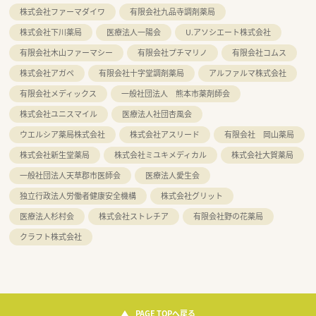
株式会社ファーマダイワ
有限会社九品寺調剤薬局
株式会社下川薬局
医療法人一陽会
U.アソシエート株式会社
有限会社木山ファーマシー
有限会社プチマリノ
有限会社コムス
株式会社アガペ
有限会社十字堂調剤薬局
アルファルマ株式会社
有限会社メディックス
一般社団法人 熊本市薬剤師会
株式会社ユニスマイル
医療法人社団杏風会
ウエルシア薬局株式会社
株式会社アスリード
有限会社 岡山薬局
株式会社新生堂薬局
株式会社ミユキメディカル
株式会社大賀薬局
一般社団法人天草郡市医師会
医療法人愛生会
独立行政法人労働者健康安全機構
株式会社グリット
医療法人杉村会
株式会社ストレチア
有限会社野の花薬局
クラフト株式会社
PAGE TOPへ戻る