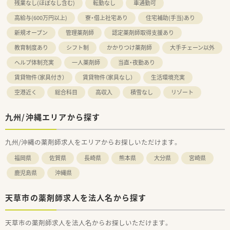
残業なし(ほぼなし含む)
転勤なし
車通勤可
高給与(600万円以上)
寮・借上社宅あり
住宅補助(手当)あり
新規オープン
管理薬剤師
認定薬剤師取得支援あり
教育制度あり
シフト制
かかりつけ薬剤師
大手チェーン以外
ヘルプ体制充実
一人薬剤師
当直・夜勤あり
賃貸物件（家具付き）
賃貸物件（家具なし）
生活環境充実
空港近く
総合科目
高収入
積雪なし
リゾート
九州/沖縄エリアから探す
九州/沖縄の薬剤師求人をエリアからお探しいただけます。
福岡県
佐賀県
長崎県
熊本県
大分県
宮崎県
鹿児島県
沖縄県
天草市の薬剤師求人を法人名から探す
天草市の薬剤師求人を法人名からお探しいただけます。