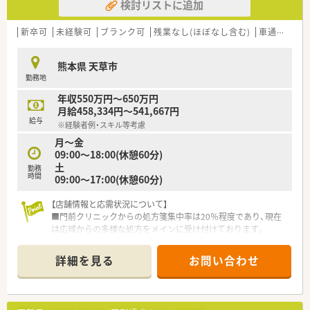
検討リストに追加
新卒可
未経験可
ブランク可
残業なし(ほぼなし含む)
車通勤可
熊本県 天草市
勤務地
年収550万円～650万円
月給458,334円～541,667円
給与
※経験者例・スキル等考慮
月～金
09:00～18:00(休憩60分)
土
勤務
時間
09:00～17:00(休憩60分)
【店舗情報と応需状況について】
■門前クリニックからの処方箋集中率は20％程度であり、現在
は広域からの多様な処方をメインに受け付けております。
■特定の重い処方は近隣の他薬局へ流れる傾向があるため、比較
的ライトな内容の処方箋が多く業務負担も少なめです。
詳細を見る
お問い合わせ
■1日の処方箋枚数は40枚から50枚程度となっており、薬剤師2
名体制でゆとりを持って丁寧な対応が可能です。
【募集背景と求める人物像について】