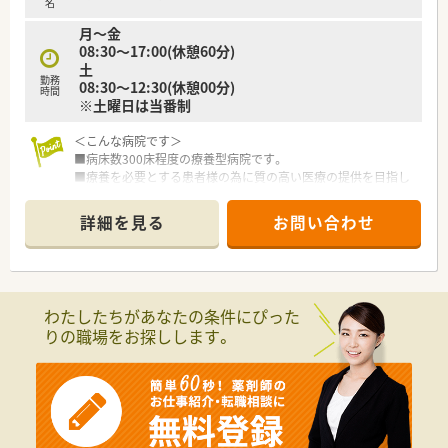
名
月～金
08:30～17:00(休憩60分)
土
勤務
08:30～12:30(休憩00分)
時間
※土曜日は当番制
＜こんな病院です＞
■病床数300床程度の療養型病院です。
■療養を必要とする患者様の為に質の高い医療の提供を目指し
ています。
■開放感あふれる景観で患者様がリラックスできる空間を提供
詳細を見る
お問い合わせ
しています。
■病院の他に福祉施設や介護老人保健施設、居宅介護支援事業所
等の運営も行っています。
＜こんな職場です＞
わたしたちがあなたの条件にぴった
■調剤・監査・注射セット・院内製剤がメイン業務です。
りの職場をお探しします。
■常時5名体制で余裕ある人員体制となってます。
■未経験やブランクがある方も、最初は丁寧に指導しますの安心
です。
＜U・Iターン希望の方も歓迎＞
■職員寮・社宅利用の相談が可能です。
■土日休みなので週末に地元や九州に行く事もできます。