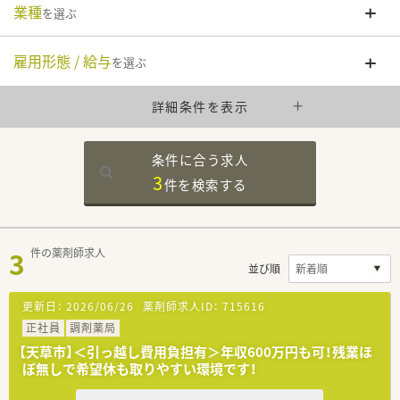
業種
を選ぶ
雇用形態 / 給与
を選ぶ
詳細条件を表示
条件に合う求人
3
件を
検索する
3
件の薬剤師求人
並び順
更新日：
2026/06/26
薬剤師求人ID：
715616
正社員
調剤薬局
【天草市】＜引っ越し費用負担有＞年収600万円も可！残業ほ
ぼ無しで希望休も取りやすい環境です！