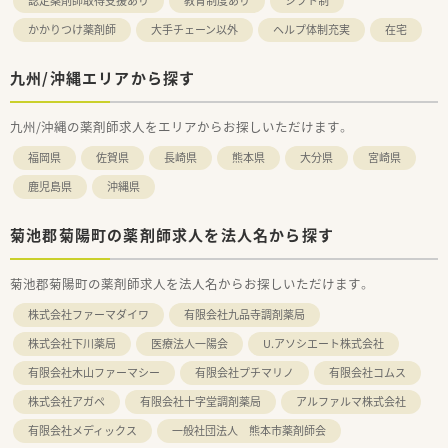
認定薬剤師取得支援あり
教育制度あり
シフト制
かかりつけ薬剤師
大手チェーン以外
ヘルプ体制充実
在宅
九州/沖縄エリアから探す
九州/沖縄の薬剤師求人をエリアからお探しいただけます。
福岡県
佐賀県
長崎県
熊本県
大分県
宮崎県
鹿児島県
沖縄県
菊池郡菊陽町の薬剤師求人を法人名から探す
菊池郡菊陽町の薬剤師求人を法人名からお探しいただけます。
株式会社ファーマダイワ
有限会社九品寺調剤薬局
株式会社下川薬局
医療法人一陽会
U.アソシエート株式会社
有限会社木山ファーマシー
有限会社プチマリノ
有限会社コムス
株式会社アガペ
有限会社十字堂調剤薬局
アルファルマ株式会社
有限会社メディックス
一般社団法人 熊本市薬剤師会