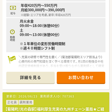
年収420万円～550万円
月給300,000円～390,000円
給与
※経験・エリアを考慮、新卒：年収420万円
月火水金
09:00～18:00（休憩60分）
土
09:00～13:00（休憩00分）
勤務
時間
※１年単位の変形労働時間制
※週４０時間シフト制
＼充実の研修で専門性を磨く／（菊池郡菊陽町エリア担当より）
心療内科の専門知識を深く学べる環境です。月1回の勉強会や社
内認定資格制度があり、手当を受け取りながら薬剤師として確実
にステップアップを目指せますよ。
詳細を見る
お問い合わせ
【店舗情報と応需状況について】
■最寄り駅から徒歩で7分ほどの好立地にあり、近隣にショッピ
ングモールがあるため仕事帰りの買い物にも大変便利です。
■主に心療内科の処方箋を応需しており、1日あたりの受付枚数
更新日：
2026/06/23
薬剤師求人ID：
707363
は50枚から60枚程度と比較的落ち着いた環境です。
■処方箋に対して薬剤師は常時2名体制で対応しており、一人ひ
正社員
調剤薬局
とりの患者様に対して丁寧に向き合うことが可能です。
【菊陽町/光の森駅】福利厚生充実の九州チェーン薬局★ご経