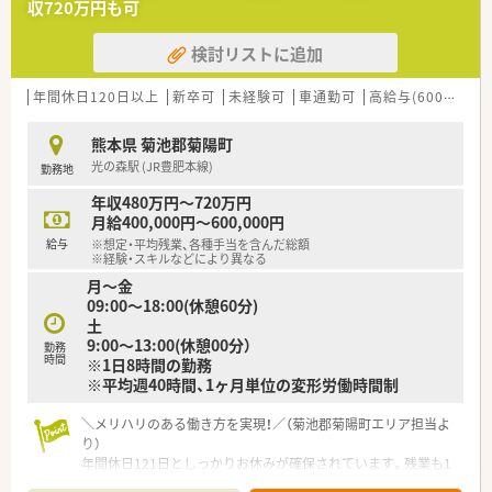
収720万円も可
検討リストに追加
年間休日120日以上
新卒可
未経験可
車通勤可
高給与(600万円以上)
熊本県 菊池郡菊陽町
光の森駅 (JR豊肥本線)
勤務地
年収480万円～720万円
月給400,000円～600,000円
給与
※想定・平均残業、各種手当を含んだ総額
※経験・スキルなどにより異なる
月～金
09:00～18:00(休憩60分)
土
9:00～13:00(休憩00分）
勤務
時間
※1日8時間の勤務
※平均週40時間、1ヶ月単位の変形労働時間制
＼メリハリのある働き方を実現！／（菊池郡菊陽町エリア担当よ
り）
年間休日121日としっかりお休みが確保されています。残業も1
分単位で計算されるため、サービス残業の心配がなく、私生活を