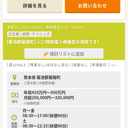
大切にしたい方に最適な職場環境ですよ。
詳細を見る
お問い合わせ
【店舗情報と応需状況について】
■JR光の森駅から徒歩4分の好立地で、周辺には商業施設や飲食
店も多く立ち並んでおり、仕事帰りの買い物にも便利な環境で
更新日：
2026/06/26
薬剤師求人ID：
354546
す。
■2024年10月に新規開局したばかりの綺麗な店舗で、主に近隣
正社員
病院・クリニック
にある小児科クリニックからの処方箋を1日40枚から90枚応需
【菊池郡菊陽町】≪17時終業≫療養型の病院です！
しています。
■現在は外来業務が中心ですが、今後は地域ニーズに合わせて在
検討リストに追加
宅訪問業務を積極的に導入する予定のため、設備も広く設計され
ています。
週32h以上
残業なし(ほぼなし含む)
転勤なし
車通勤可
~18時までの職場
【法人特徴について】
■東京都、福岡県、熊本県に拠点を展開しており、それぞれの地
熊本県 菊池郡菊陽町
域特性に合わせた薬局運営を通じて地域医療の活性化に貢献し
三里木駅 (JR豊肥本線)
勤務地
ています。
■代表自身が現役の薬剤師として現場に立たれているため、現場
年収410万円～550万円
特有の悩みや課題についても非常に理解が深く、風通しの良い組
月給250,000円～320,000円
織です。
給与
※経験考慮
■「医療のオンライン化」をコンセプトに掲げており、DX化の推
月～金
進や先進的なシステム導入を積極的に行うことで業務効率を高
08:30～17:00（休憩60分）
めています。
土
勤務
08:30～12:15（休憩00分）
【こんな取り組みをしています】
時間