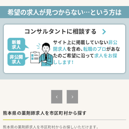
店舗があり、薬剤師として幅広く経験を積む事が可能です。全店
舗でOTCの取り扱いがあるため、調剤だけではなくOTCも経験で
希望の求人が見つからない…という方は
きる環境です。
■処方箋枚数に対して20枚/人程度の人数体制を維持しておりま
す。
■服薬履歴を全店オンライン共有し、自宅近く以外でも飲み合わ
コンサルタントに相談する
せ・重複チェックができる体制を整えています。
■会社の収益が高ければ、社員の皆さんに給与として還元をして
サイト上に掲載していない
非公
おり、頑張りに応じて評価頂ける会社です。
開求人
を含め、
転職のプロ
があな
＜ワークライフバランスの推進＞
たのご希望に沿って
求人をお探
■お客様の満足度をあげるには社員の満足度を上げるしかない
しします！
と考えており、社員のワークライフバランスを真剣に考え従業員
が働きやすい環境作りに取り組んでいます。
■出産・育児休暇の取得率が高く、常時30～40名が育児に専念し
ており復帰率が非常に高いです。
■正社員の就業時間は、週40時間の月単位の変形労働時間制。長
時間になりがちな医療業界で「全社員残業ゼロ（繁忙期除く）」を
目指しております。
■九州ではめずらしい完全週休2日制の薬局で年間休日115日ご
ざいます。プライベートの充実が仕事の質につながるという観
点で、「従業員満足がお客様満足につながる」という理念の根幹
熊本県の薬剤師求人を市区町村から探す
であり、長年従業員から愛される秘訣です。
ハートクロス休暇(長期有給消化制度)や育休・産休取得率が高
く、長く働くことが出来る職場環境です。
熊本県の薬剤師求人を市区町村からお探しいただけます。