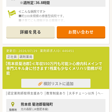
※週所定：36.8時間
■医療DXを推進しており、患者様がより便利に、より安全に薬局
を利用できるようなオンラインツールの活用に積極的に取り組
≪こんな病院です≫
んでいます。
■約100床規模の療養型病院です。
■在宅医療に特化した他店舗の成功事例を共有し、代表直伝の効
■子育てにも理解がある職場です。
率的かつ質の高い在宅ノウハウを自店舗でも再現できるよう準
■令和元年に電子カルテを導入し働きやすい環境作りを行って
備しています。
います。
■定期的な勉強会の開催を通じて、小児科領域の最新知識や制度
詳細を見る
お問い合わせ
変更についてスタッフ全員で学び、常に最新の医療情報を提供し
ています。
更新日：
2026/07/29
薬剤師求人ID：
446451
正社員
調剤薬局
【熊本県菊池郡】≪年収550万円も可能≫心療内科メインで
専門スキル身に付きます！残業も少なくメリハリ勤務が可
能
検討リストに追加
認定薬剤師取得支援あり
教育制度あり
大手チェーン以外
ヘルプ体制充実
熊本県 菊池郡菊陽町
光の森駅 (JR豊肥本線)
勤務地