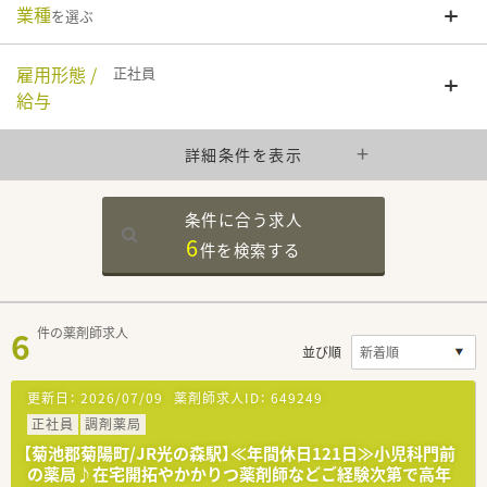
業種
を選ぶ
雇用形態 /
正社員
給与
詳細条件を表示
条件に合う求人
6
件を
検索する
6
件の薬剤師求人
並び順
更新日：
2026/07/09
薬剤師求人ID：
649249
正社員
調剤薬局
【菊池郡菊陽町/JR光の森駅】≪年間休日121日≫小児科門前
の薬局♪在宅開拓やかかりつ薬剤師などご経験次第で高年