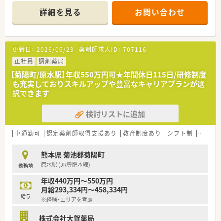
け付けているため、患者様一人ひとりに丁寧な対応が可能です。
詳細を見る
お問い合わせ
■現在は常勤薬剤師1名体制で運営されており、地域住民の健康
を支える重要拠点として、深い服薬指導を行える環境が整ってい
ます。
【法人特徴について】
更新日：
2026/06/23
薬剤師求人ID：
707116
■創業40年を数え、福岡を中心にドラッグストアと調剤薬局を
約100店舗展開しており、地域医療に深く貢献している成長企業
正社員
調剤薬局
です。
【菊陽町/原水駅】年収550万円可★年間休日115日/研修制度
■健康経営優良法人ホワイト500に5年連続で認定されており、
も充実しておりスキルアップや豊富なキャリアプランが選
社員の健康増進やワークライフバランスの向上に国からお墨付
択できます
きを得ています。
■調剤部門の離職率は7.4％と極めて低く、勤続10年以上のベテ
検討リストに追加
ランも多く在籍しているため、安定して長く働ける土壌が完成し
ています。
【こんな取り組みをしています】
車通勤可
認定薬剤師取得支援あり
教育制度あり
シフト制
かかり
■地域の健康増進に寄与するため、店舗での健康セミナー開催や
スポーツイベントへの協賛など、薬局の枠を超えた活動を展開し
熊本県 菊池郡菊陽町
ています。
原水駅 (JR豊肥本線)
勤務地
■最新の無人店舗や調剤ロボットを導入した次世代型の店舗運
営に挑戦しており、テクノロジーによる業務効率化を追求し続け
年収440万円～550万円
ています。
月給293,334円～458,334円
■自社内での勉強会だけでなく、地場チェーン3社合同の学術大
給与
※経験・エリアを考慮
会を毎年開催しており、他社の薬剤師とも交流し刺激を受けられ
る環境です。
株式会社大賀薬局