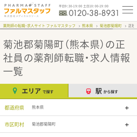
平日9：30-19：00 土日10：00-19：00
薬剤師の転職・求人サイト ファルマスタッフ
熊本県
菊池郡菊陽町
正社
菊池郡菊陽町（熊本県）の正
社員
の薬剤師転職・求人情報
一覧
エリア
駅
で探す
から探す
都道府県
熊本県
市区町村
菊池郡菊陽町