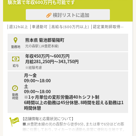
験次第で年収600万円も可能です
【法人特徴について】
■熊本県内を中心に約50店舗の調剤薬局を展開しているグルー
検討リストに追加
プで、地域に根差した安定経営を続けております。
■大手医薬品卸グループの傘下に属しているため経営基盤が非
常に強固であり、安心して長く働ける環境が整っています。
週32h以上
車通勤可
高給与(600万円以上)
認定薬剤師取得支援あり
■現場には20代や30代の若手薬剤師が多く在籍しており、新し
い領域への挑戦を恐れない活気ある組織が特徴です。
熊本県 菊池郡菊陽町
光の森駅 (JR豊肥本線)
勤務地
【こんな取り組みをしています】
■月に1回の定例勉強会の開催をはじめ、症例検討会など専門領
年収450万円～600万円
域に特化した勉強会を数多く実施してレベルアップを図ってい
月給281,250円～343,750円
ます。
給与
※経験考慮
■専門の勉強会での発表や論文執筆により単位を取得できる社
月～金
内認定資格制度を設け、合格者には手当を支給しています。
09:00～18:00
■地元の大学と共同で化粧品の開発を行っており、希望する薬剤
土
師は商品の企画や推進といった珍しい業務に関われます。
09:00～18:00
勤務
※1ヶ月単位の変形労働週40ｈシフト制
【やりがい/おすすめポイント】
時間
6時間以上の勤務は45分休憩、8時間を超える勤務は1
■独自の社内認定資格を取得することで自身のスキルアップが
時間休憩
実感できるだけでなく、資格手当により給与にも反映されます。
■全国展開する大手グループの最新機器や統一されたシステム
【店舗情報と応需状況について】
を使用できるため、効率的でミスの少ない調剤を学べます。
■JR豊肥本線の光の森駅から徒歩9分、または車で6分ほどの距
■配属先の店舗が合わないと感じた場合でも、人柄や相性を考慮
離に位置しており、マイカーでの通勤も非常に便利な立地です。
して柔軟に店舗変更の相談に乗ってもらえるので安心です。
■応需科目は広域となっており、1日あたり約10枚の処方箋を受