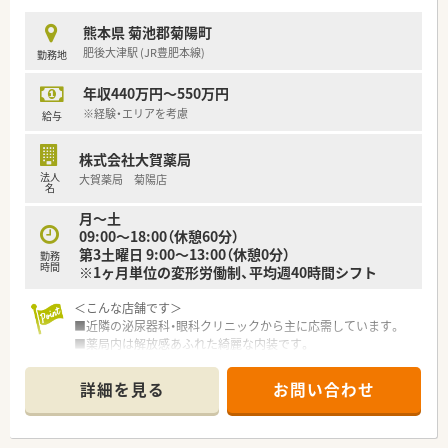
で、対人業務の時間を創出し患者様の待ち時間短縮に努めていま
す。
熊本県 菊池郡菊陽町
■全店舗で薬歴情報をオンライン共有しており、どの店舗を利用
肥後大津駅 (JR豊肥本線)
勤務地
されても正確な飲み合わせ確認ができる体制を構築していま
す。
年収440万円～550万円
■ハートクロス休暇という長期有給休暇の取得を推奨しており、
リフレッシュすることで仕事の質を高める文化を大切にしてい
※経験・エリアを考慮
給与
ます。
株式会社大賀薬局
法人
大賀薬局 菊陽店
名
月～土
09:00～18:00（休憩60分）
第3土曜日 9:00～13:00（休憩0分）
勤務
時間
※1ヶ月単位の変形労働制、平均週40時間シフト
＜こんな店舗です＞
■近隣の泌尿器科・眼科クリニックから主に応需しています。
■薬局内は解放感あふれた綺麗な内装です。
■近隣にもう1店舗ありサポート体制整っています。
詳細を見る
お問い合わせ
＜こんな薬局です＞
■福岡県を中心に100店舗以上展開しています。
■病院門前から医療モール型、マンツーマン型まで幅広い形態の