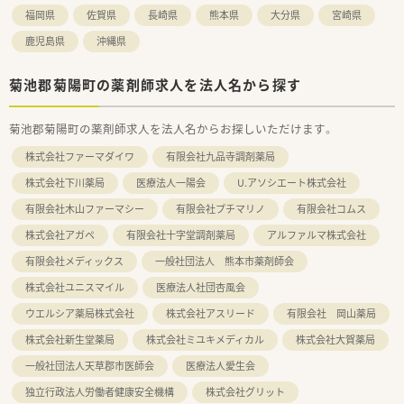
福岡県
佐賀県
長崎県
熊本県
大分県
宮崎県
鹿児島県
沖縄県
菊池郡菊陽町の薬剤師求人を法人名から探す
菊池郡菊陽町の薬剤師求人を法人名からお探しいただけます。
株式会社ファーマダイワ
有限会社九品寺調剤薬局
株式会社下川薬局
医療法人一陽会
U.アソシエート株式会社
有限会社木山ファーマシー
有限会社プチマリノ
有限会社コムス
株式会社アガペ
有限会社十字堂調剤薬局
アルファルマ株式会社
有限会社メディックス
一般社団法人 熊本市薬剤師会
株式会社ユニスマイル
医療法人社団杏風会
ウエルシア薬局株式会社
株式会社アスリード
有限会社 岡山薬局
株式会社新生堂薬局
株式会社ミユキメディカル
株式会社大賀薬局
一般社団法人天草郡市医師会
医療法人愛生会
独立行政法人労働者健康安全機構
株式会社グリット