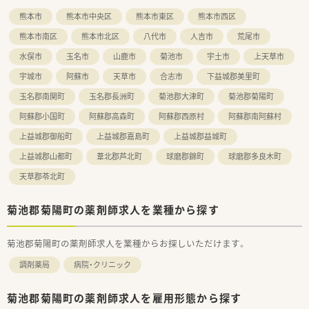
熊本市
熊本市中央区
熊本市東区
熊本市西区
＜充実の研修制度＞
■必須研修やアドバンス研修、マネジメント研修などご自身の
熊本市南区
熊本市北区
八代市
人吉市
荒尾市
レベルに応じた研修の受講が可能です。在宅やセルフメディケ
ーション、漢方やがん専門薬剤師など、様々なキャリア構築に向
水俣市
玉名市
山鹿市
菊池市
宇土市
上天草市
けた研修内容を取り揃えています。
宇城市
阿蘇市
天草市
合志市
下益城郡美里町
■実務経験が無い方やブランクがある方も安心できる教育プロ
グラムがあるので安心してスキルアップ出来ます。
玉名郡南関町
玉名郡長洲町
菊池郡大津町
菊池郡菊陽町
■社員教育に関しては、基本研修から興味ある分野を学べるテー
マ別研修があり、その他年次や役職に合わせた研修が充実してい
阿蘇郡小国町
阿蘇郡高森町
阿蘇郡西原村
阿蘇郡南阿蘇村
ます。
上益城郡御船町
上益城郡嘉島町
上益城郡益城町
■がん専門薬剤師は、九州がんセンターと九州大学病院と提携を
しており、症例集めなどは可能です。
上益城郡山都町
葦北郡芦北町
球磨郡錦町
球磨郡多良木町
■自社開発の150コンテンツある動画は自宅でも視聴可能なよ
天草郡苓北町
うに1社員1IDが付与されています。
■e‐learningは会社負担で受ける事ができ、認定薬剤師資格の
取得も可能です。
菊池郡菊陽町の薬剤師求人を業種から探す
<患者様への取り組み>
■最新機器や処方せん送信アプリ導入で、薬剤師の負担を軽減す
菊池郡菊陽町の薬剤師求人を業種からお探しいただけます。
ると共に患者様の待機時間を短縮しております。
調剤薬局
病院・クリニック
菊池郡菊陽町の薬剤師求人を雇用形態から探す