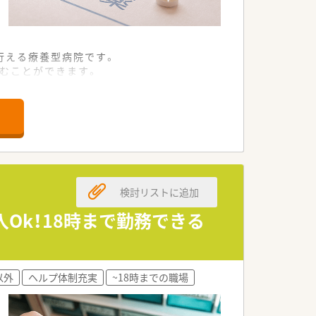
行える療養型病院です。
積むことができます。
担しています。
急募しています。
ご応募を募っています。
めています。
検討リストに追加
へ対応しています。
制を整えています。
入Ok！18時まで勤務できる
スを届けています。
以外
ヘルプ体制充実
~18時までの職場