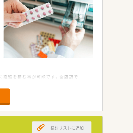
く経験を積む事が可能です。全店舗で
を整えています。
る会社です。
検討リストに追加