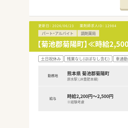
更新日：
2026/06/23
薬剤師求人ID：
12984
パート・アルバイト
調剤薬局
【菊池郡菊陽町】≪時給2,5
土日祝休み
残業なし(ほぼなし含む)
車通勤
熊本県 菊池郡菊陽町
勤務地
原水駅 (JR豊肥本線)
時給2,200円～2,500円
給与
※経験考慮