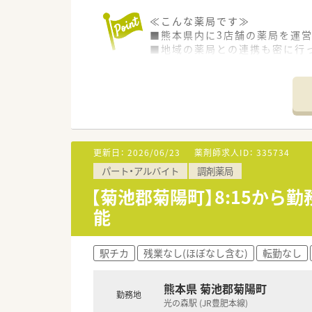
≪こんな薬局です≫
■熊本県内に3店舗の薬局を運
■地域の薬局との連携も密に行
■今後は新規出店の予定もあり
＜こんな店舗です＞
■病院門前で整形外科・内科を
■1日60枚程の処方箋を薬剤師
■薬剤師会への関わりも積極的
更新日：
2026/06/23
薬剤師求人ID：
335734
パート・アルバイト
調剤薬局
【菊池郡菊陽町】8:15から
能
駅チカ
残業なし(ほぼなし含む)
転勤なし
熊本県 菊池郡菊陽町
勤務地
光の森駅 (JR豊肥本線)