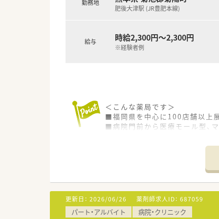
勤務地
肥後大津駅 (JR豊肥本線)
時給2,300円～2,300円
給与
※経験者例
＜こんな薬局です＞
■福岡県を中心に100店舗以上
■病院門前から医療モール型、
OTCの取り扱いがあるため、調
■処方箋枚数に対して20枚/人
■服薬履歴を全店オンライン共
■会社の収益が高ければ、社員
＜こんな店舗です＞
■近隣の病院・眼科クリニック
■幅広い科目に携わることがで
更新日：
2026/06/26
薬剤師求人ID：
687059
■薬局内は解放感あふれた綺麗
パート・アルバイト
病院・クリニック