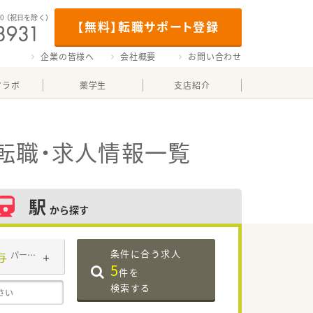
00
（祝日を除く）
【無料】転職サポート登録
企業の皆様へ
会社概要
お問い合わせ
マラボ
薬学生
支店紹介
転職・求人情報一覧
駅
から探す
条件に合う求人
与
パート・アルバイト
5
件を
検索する