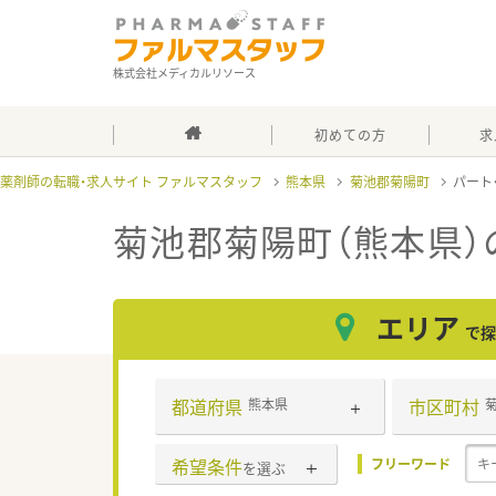
株式会社メディカルリソース
初めての方
求
薬剤師の転職・求人サイト ファルマスタッフ
熊本県
菊池郡菊陽町
パート
菊池郡菊陽町（熊本県）
エリア
で探
都道府県
市区町村
熊本県
希望条件
フリーワード
を選ぶ