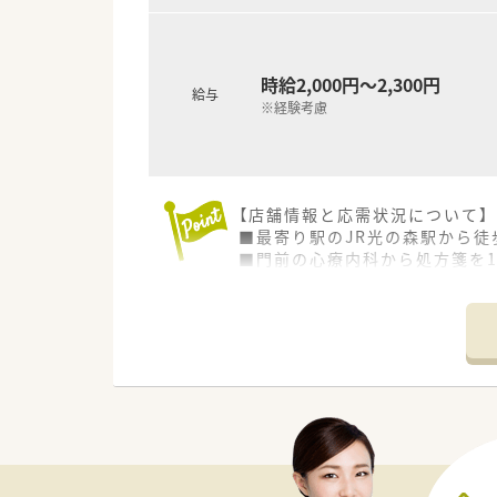
時給2,000円～2,300円
給与
※経験考慮
【店舗情報と応需状況について】
■最寄り駅のJR光の森駅から徒
■門前の心療内科から処方箋を1
■現在は正社員薬剤師1名と事務
【法人特徴について】
■大正12年に天草市で創業した
■全店舗にピッキング支援シス
■オンライン会議やe-learn
【こんな取り組みをしています】
■「活性化会議」と銘打ったグ
■マイナンバーカードの利用率