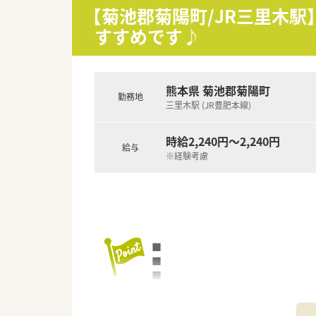
＜ワークライフバランスの推進
【菊池郡菊陽町/JR三里木
■お客様の満足度をあげるには
すすめです♪
やすい環境作りに取り組んでい
■出産・育児休暇の取得率が高く
■正社員の就業時間は、週40時
ております。
熊本県 菊池郡菊陽町
■九州ではめずらしい完全週休2
勤務地
「従業員満足がお客様満足につ
三里木駅 (JR豊肥本線)
ハートクロス休暇(長期有給消化
時給2,240円～2,240円
給与
＜充実の研修制度＞
※経験考慮
■必須研修やアドバンス研修、
漢方やがん専門薬剤師など、様
■実務経験が無い方やブランク
■社員教育に関しては、基本研
■がん専門薬剤師は、九州がん
■自社開発の150コンテンツあ
■
■e‐learningは会社負担
■
■
<患者様への取り組み>
■
■最新機器や処方せん送信アプ