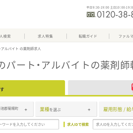
平日9：30-19：00 土日10：00-19：
人検索
求人特集
転職ガイド
ファル
・アルバイト
のパート・アルバイト
の薬剤師
す
業種
雇用形態 / 給
菊池郡菊陽町
を選ぶ
求人IDで検索