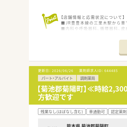
【店舗情報と応需状況について】
■JR豊豊本線の三里木駅から車
■内科や呼吸器科、循環器科、皮
■職場では常勤薬剤師2名と非常
【募集背景と求める人物像につい
■今回は職場における欠員補充
■調剤実務の未経験者やブラン
■子育てをしながら限られた時
更新日：
2026/06/26
薬剤師求人ID：
644485
【法人特徴について】
パート・アルバイト
調剤薬局
■病床数111床を擁するケアミ
■在宅支援病院として訪問看護ス
【菊池郡菊陽町】≪時給2,3
■地域に密着した高度医療も行
方歓迎です
残業なし(ほぼなし含む)
車通勤可
認定薬剤
熊本県 菊池郡菊陽町