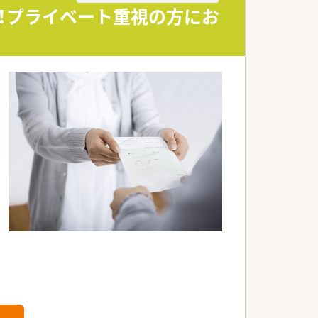
業！プライベート重視の方にお
イフバランスを真剣に考え従業員が働き
。
全社員残業ゼロ（繁忙期除く）」を目指し
が仕事の質につながるという観点で、
です。
境です。
です。在宅やセルフメディケーション、
ルアップ出来ます。
役職に合わせた研修が充実しています。
です。
す。
縮しております。