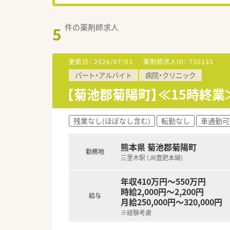
件の薬剤師求人
5
更新日：
2026/07/03
薬剤師求人ID：
730135
パート・アルバイト
病院・クリニック
【菊池郡菊陽町】≪15時終
残業なし(ほぼなし含む)
転勤なし
車通勤可
熊本県 菊池郡菊陽町
勤務地
三里木駅 (JR豊肥本線)
年収410万円～550万円
時給2,000円～2,200円
給与
月給250,000円～320,000円
※経験考慮