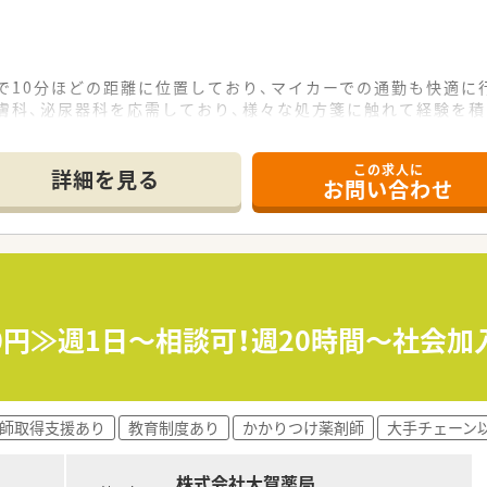
で10分ほどの距離に位置しており、マイカーでの通勤も快適に
膚科、泌尿器科を応需しており、様々な処方箋に触れて経験を
勤薬剤師1名に加え、常勤の助手2名が在籍して日々の業務を分
この求人に
て】
詳細を見る
お問い合わせ
を目的としており、すぐにでも勤務を開始できる方を対象として
クがある方も歓迎しており、年齢や経験を問わず幅広い方からの
間の中で、効率よく協力し合って業務に取り組める薬剤師様を求
ックス型病院であり、地域医療の基盤として広範囲な医療ニーズ
テーションとも密に協力し、24時間365日の充実した対応体
00円≫週1日～相談可！週20時間～社会加
える病院として、患者様一人ひとりに寄り添う安心の医療サービ
師取得支援あり
教育制度あり
かかりつけ薬剤師
大手チェーン
株式会社大賀薬局