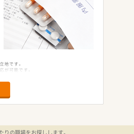
立地です。
応が可能です。
しています。
しまない法人です。
アップも支援します。
交流を深めています。
務をアップデートできます。
たりの職場をお探しします。