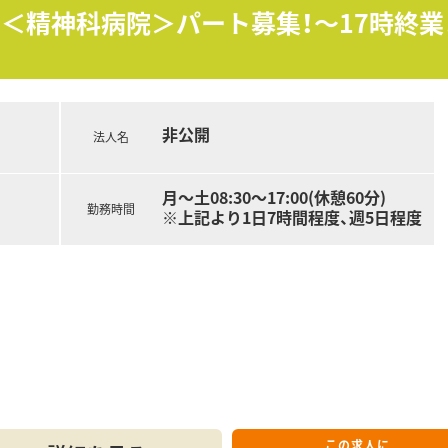
＞
駅】＜精神科病院＞パート募集！～17時終
社員の満足度を上げるしかないと考えており、社員のワークラ
ます。
、常時30～40名が育児に専念しており復帰率が非常に高いです
間の月単位の変形労働時間制。長時間になりがちな医療業界で「
日制の薬局で年間休日115日ございます。プライベートの充実
非公開
法人名
ながる」という理念の根幹であり、長年従業員から愛される秘訣
制度)や育休・産休取得率が高く、長く働くことが出来る職場環
月～土08:30～17:00(休憩60分)
勤務時間
※上記より1日7時間程度、週5日程度
マネジメント研修などご自身のレベルに応じた研修の受講が可能
々なキャリア構築に向けた研修内容を取り揃えています。
がある方も安心できる教育プログラムがあるので安心してスキ
修から興味ある分野を学べるテーマ別研修があり、その他年次や
センターと九州大学病院と提携をしており、症例集めなどは可能
る動画は自宅でも視聴可能なように1社員1IDが付与されていま
で受ける事ができ、認定薬剤師資格の取得も可能です。
リ導入で、薬剤師の負担を軽減すると共に患者様の待機時間を短
この求人に