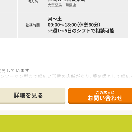
法人名
大賀薬局 菊陽店
月～土
09:00～18:00（休憩60分）
勤務時間
※週1～5日のシフトで相談可能
展開しています。
マンツーマン型まで幅広い形態の店舗があり、薬剤師として幅広
剤だけではなくOTCも経験できる環境です。
程度の人数体制を維持しております。
この求人に
有し、自宅近く以外でも飲み合わせ・重複チェックができる体制
詳細を見る
お問い合わせ
の皆さんに給与として還元をしており、頑張りに応じて評価頂け
から主に応需しています。
きスキルアップできる環境です。
な内装です。