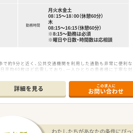
月火水金土
08：15～18：00（休憩60分）
木
勤務時間
08:15～16:15（休憩60分）
※8:15～勤務は必須
※曜日や日数・時間数は応相談
歩で約9分と近く、公共交通機関を利用した通勤も非常に便利な
日平均40枚ほど応需しており、一人ひとりの患者様に丁寧な対
員3名の体制であり、増員での募集です。
この求人に
詳細を見る
お問い合わせ
歴史ある薬局グループで、熊本県内を中心に20店舗以上を展開
テムを完備しており、調剤過誤を未然に防ぐための設備投資を惜
ingを通じた教育制度が充実しており、パート勤務の方のスキル
ループ合同の勉強会を定期開催し、店舗の枠を超えた薬剤師間の
向上にも取り組んでおり、最新の医療DXに触れながら日々の業
わたしたちがあなたの条件にぴっ