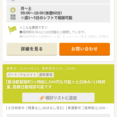
月～土
09:00～18:00（休憩60分）
勤務
※週1～5日のシフトで相談可能
時間
＜こんな薬局です＞
■福岡県を中心に100店舗以上展開しています。
■病院門前から医療モール型、マンツーマン型まで幅広い形態の
店舗があり、薬剤師として幅広く経験を積む事が可能です。全店
舗でOTCの取り扱いがあるため、調剤だけではなくOTCも経験で
詳細を見る
お問い合わせ
きる環境です。
■処方箋枚数に対して20枚/人程度の人数体制を維持しておりま
す。
■服薬履歴を全店オンライン共有し、自宅近く以外でも飲み合わ
更新日：
2026/06/23
薬剤師求人ID：
12984
せ・重複チェックができる体制を整えています。
■会社の収益が高ければ、社員の皆さんに給与として還元をして
パート・アルバイト
調剤薬局
おり、頑張りに応じて評価頂ける会社です。
【菊池郡菊陽町】≪時給2,500円も可能≫土日休み！13時終
＜こんな店舗です＞
業、勤務日数相談可能です
■近隣の病院・眼科クリニックから主に応需しています。
■幅広い科目に携わることができスキルアップできる環境で
検討リストに追加
す。
■薬局内は解放感あふれた綺麗な内装です。
土日祝休み
残業なし(ほぼなし含む)
車通勤可
高時給(2,500円以上)
＜ワークライフバランスの推進＞
■お客様の満足度をあげるには社員の満足度を上げるしかない