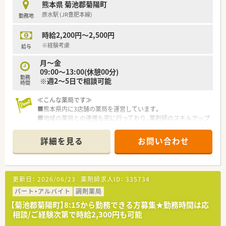
熊本県 菊池郡菊陽町
と考えており、社員のワークライフバランスを真剣に考え従業員
原水駅 (JR豊肥本線)
勤務地
が働きやすい環境作りに取り組んでいます。
■出産・育児休暇の取得率が高く、常時30～40名が育児に専念し
時給2,200円～2,500円
ており復帰率が非常に高いです。
■正社員の就業時間は、週40時間の月単位の変形労働時間制。長
※経験考慮
給与
時間になりがちな医療業界で「全社員残業ゼロ（繁忙期除く）」を
月～金
目指しております。
09:00～13:00(休憩00分)
■九州ではめずらしい完全週休2日制の薬局で年間休日115日ご
勤務
※週2～5日で相談可能
ざいます。プライベートの充実が仕事の質につながるという観
時間
点で、「従業員満足がお客様満足につながる」という理念の根幹
であり、長年従業員から愛される秘訣です。
≪こんな薬局です≫
ハートクロス休暇(長期有給消化制度)や育休・産休取得率が高
■熊本県内に3店舗の薬局を運営しています。
く、長く働くことが出来る職場環境です。
■地域の薬局との連携も密に行っており、薬剤師のスキルアップ
にも力を入れております。
＜充実の研修制度＞
■今後は新規出店の予定もあり、独立支援も行う会社です。
詳細を見る
お問い合わせ
■必須研修やアドバンス研修、マネジメント研修などご自身の
レベルに応じた研修の受講が可能です。在宅やセルフメディケ
＜こんな店舗です＞
ーション、漢方やがん専門薬剤師など、様々なキャリア構築に向
■病院門前で整形外科・内科を中心に複数科目を応需していま
けた研修内容を取り揃えています。
す。
更新日：
2026/06/23
薬剤師求人ID：
335734
■実務経験が無い方やブランクがある方も安心できる教育プロ
■1日60枚程の処方箋を薬剤師2名で対応しています。
グラムがあるので安心してスキルアップ出来ます。
■薬剤師会への関わりも積極的で、スキルアップも可能な環境で
パート・アルバイト
調剤薬局
■社員教育に関しては、基本研修から興味ある分野を学べるテー
す。
【菊池郡菊陽町】8:15から勤務できる方募集★勤務時間は応
マ別研修があり、その他年次や役職に合わせた研修が充実してい
相談/ご経験次第で時給2,300円も可能
ます。