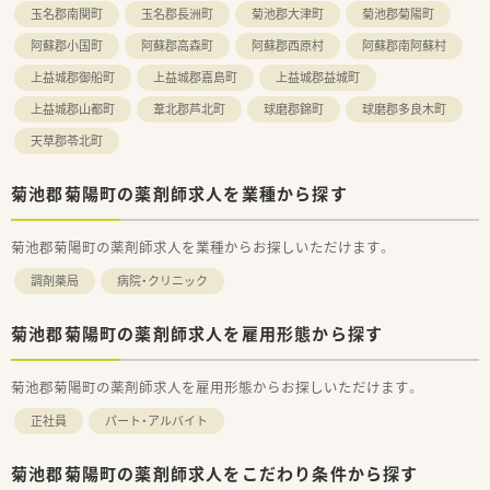
レベルに応じた研修の受講が可能です。在宅やセルフメディケ
玉名郡南関町
玉名郡長洲町
菊池郡大津町
菊池郡菊陽町
ーション、漢方やがん専門薬剤師など、様々なキャリア構築に向
阿蘇郡小国町
阿蘇郡高森町
阿蘇郡西原村
阿蘇郡南阿蘇村
けた研修内容を取り揃えています。
■実務経験が無い方やブランクがある方も安心できる教育プロ
上益城郡御船町
上益城郡嘉島町
上益城郡益城町
グラムがあるので安心してスキルアップ出来ます。
上益城郡山都町
葦北郡芦北町
球磨郡錦町
球磨郡多良木町
■社員教育に関しては、基本研修から興味ある分野を学べるテー
マ別研修があり、その他年次や役職に合わせた研修が充実してい
天草郡苓北町
ます。
■がん専門薬剤師は、九州がんセンターと九州大学病院と提携を
しており、症例集めなどは可能です。
菊池郡菊陽町の薬剤師求人を業種から探す
■自社開発の150コンテンツある動画は自宅でも視聴可能なよ
うに1社員1IDが付与されています。
菊池郡菊陽町の薬剤師求人を業種からお探しいただけます。
■e‐learningは会社負担で受ける事ができ、認定薬剤師資格の
取得も可能です。
調剤薬局
病院・クリニック
<患者様への取り組み>
■最新機器や処方せん送信アプリ導入で、薬剤師の負担を軽減す
菊池郡菊陽町の薬剤師求人を雇用形態から探す
ると共に患者様の待機時間を短縮しております。
菊池郡菊陽町の薬剤師求人を雇用形態からお探しいただけます。
正社員
パート・アルバイト
菊池郡菊陽町の薬剤師求人をこだわり条件から探す