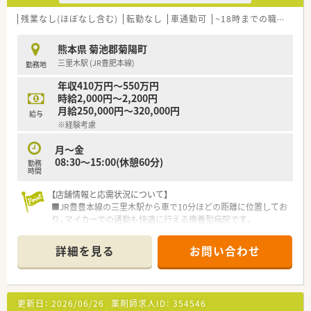
残業なし(ほぼなし含む)
転勤なし
車通勤可
~18時までの職場
熊本県 菊池郡菊陽町
三里木駅 (JR豊肥本線)
勤務地
年収410万円～550万円
時給2,000円～2,200円
月給250,000円～320,000円
給与
※経験考慮
月～金
08:30～15:00(休憩60分)
勤務
時間
【店舗情報と応需状況について】
■JR豊豊本線の三里木駅から車で10分ほどの距離に位置してお
り、マイカーでの通勤も快適に行える療養型病院です。
■内科や呼吸器科、循環器科、皮膚科、泌尿器科を応需しており、
様々な処方箋に触れて経験を積むことができます。
詳細を見る
お問い合わせ
■職場では常勤薬剤師2名と非常勤薬剤師1名に加え、常勤の助
手2名が在籍して日々の業務を分担しています。
【募集背景と求める人物像について】
更新日：
2026/06/26
薬剤師求人ID：
354546
■今回は職場における欠員補充を目的としており、すぐにでも勤