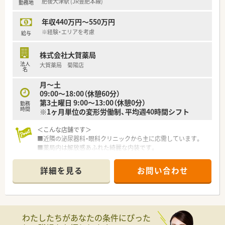
肥後大津駅 (JR豊肥本線)
勤務地
されても正確な飲み合わせ確認ができる体制を構築していま
す。
年収440万円～550万円
■ハートクロス休暇という長期有給休暇の取得を推奨しており、
リフレッシュすることで仕事の質を高める文化を大切にしてい
※経験・エリアを考慮
給与
ます。
株式会社大賀薬局
法人
大賀薬局 菊陽店
名
月～土
09:00～18:00（休憩60分）
第3土曜日 9:00～13:00（休憩0分）
勤務
時間
※1ヶ月単位の変形労働制、平均週40時間シフト
＜こんな店舗です＞
■近隣の泌尿器科・眼科クリニックから主に応需しています。
■薬局内は解放感あふれた綺麗な内装です。
■近隣にもう1店舗ありサポート体制整っています。
詳細を見る
お問い合わせ
＜こんな薬局です＞
■福岡県を中心に100店舗以上展開しています。
■病院門前から医療モール型、マンツーマン型まで幅広い形態の
店舗があり、薬剤師として幅広く経験を積む事が可能です。全店
舗でOTCの取り扱いがあるため、調剤だけではなくOTCも経験で
わたしたちがあなたの条件にぴった
きる環境です。