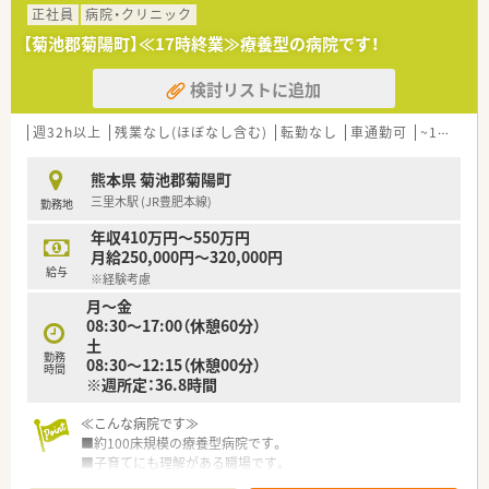
務を開始できる方を対象として急募しています。
正社員
病院・クリニック
■調剤実務の未経験者やブランクがある方も歓迎しており、年齢
【菊池郡菊陽町】≪17時終業≫療養型の病院です！
や経験を問わず幅広い方からのご応募を募っています。
■子育てをしながら限られた時間の中で、効率よく協力し合って
検討リストに追加
業務に取り組める薬剤師様を求めています。
【法人特徴について】
週32h以上
残業なし(ほぼなし含む)
転勤なし
車通勤可
~18時までの職場
■病床数111床を擁するケアミックス型病院であり、地域医療の
基盤として広範囲な医療ニーズへ対応しています。
熊本県 菊池郡菊陽町
■在宅支援病院として訪問看護ステーションとも密に協力し、
三里木駅 (JR豊肥本線)
勤務地
24時間365日の充実した対応体制を整えています。
■地域に密着した高度医療も行える病院として、患者様一人ひと
年収410万円～550万円
りに寄り添う安心の医療サービスを届けています。
月給250,000円～320,000円
給与
※経験考慮
月～金
08:30～17:00（休憩60分）
土
勤務
08:30～12:15（休憩00分）
時間
※週所定：36.8時間
≪こんな病院です≫
■約100床規模の療養型病院です。
■子育てにも理解がある職場です。
■令和元年に電子カルテを導入し働きやすい環境作りを行って