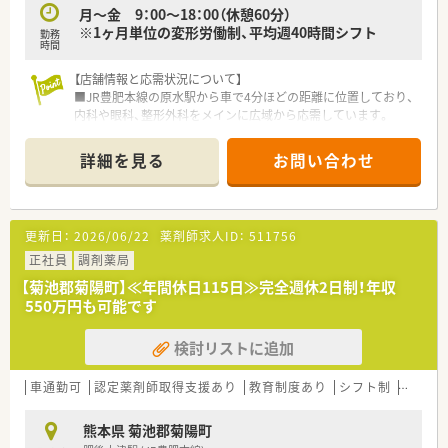
月～金 9：00～18：00（休憩60分）
※1ヶ月単位の変形労働制、平均週40時間シフト
勤務
時間
【店舗情報と応需状況について】
■JR豊肥本線の原水駅から車で4分ほどの距離に位置しており、
内科や眼科、整形外科をメインに広域から応需しています。
■処方箋枚数は1日平均10枚から20枚程度と比較的落ち着いて
おり、患者様一人ひとりと丁寧に向き合うことが可能です。
詳細を見る
お問い合わせ
■薬剤師の体制は常勤1名とパート3名で構成されており、ゆと
りを持って日々の調剤業務や服薬指導に取り組める環境です。
【法人特徴について】
更新日：
2026/06/22
薬剤師求人ID：
511756
■福岡県を中心に九州全域で110店舗以上を展開しており、九州
最大手の調剤薬局チェーンとして安定した基盤を持っています。
正社員
調剤薬局
■病院門前から医療モール型まで多種多様な店舗形態を運営し
【菊池郡菊陽町】≪年間休日115日≫完全週休2日制！年収
ており、薬剤師として幅広い実務経験を積むことが可能です。
550万円も可能です
■全社員の残業ゼロを目標に掲げており、最新機器の導入や適正
な人員配置によって働きやすい職場づくりを徹底しています。
検討リストに追加
【こんな取り組みをしています】
■最新の調剤機器や処方箋送信アプリを積極的に導入すること
車通勤可
認定薬剤師取得支援あり
教育制度あり
シフト制
かかり
で、対人業務の時間を創出し患者様の待ち時間短縮に努めていま
す。
熊本県 菊池郡菊陽町
■全店舗で薬歴情報をオンライン共有しており、どの店舗を利用