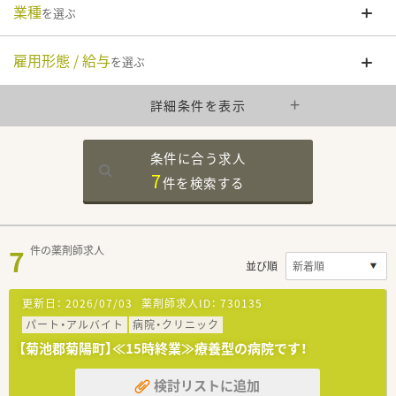
業種
を選ぶ
雇用形態 / 給与
を選ぶ
詳細条件を表示
条件に合う求人
7
件を
検索する
7
件の薬剤師求人
並び順
更新日：
2026/07/03
薬剤師求人ID：
730135
パート・アルバイト
病院・クリニック
【菊池郡菊陽町】≪15時終業≫療養型の病院です！
検討リストに追加