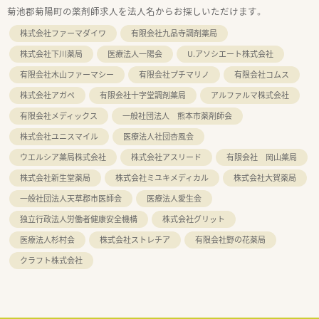
菊池郡菊陽町の薬剤師求人を法人名からお探しいただけます。
株式会社ファーマダイワ
有限会社九品寺調剤薬局
株式会社下川薬局
医療法人一陽会
U.アソシエート株式会社
有限会社木山ファーマシー
有限会社プチマリノ
有限会社コムス
株式会社アガペ
有限会社十字堂調剤薬局
アルファルマ株式会社
有限会社メディックス
一般社団法人 熊本市薬剤師会
株式会社ユニスマイル
医療法人社団杏風会
ウエルシア薬局株式会社
株式会社アスリード
有限会社 岡山薬局
株式会社新生堂薬局
株式会社ミユキメディカル
株式会社大賀薬局
一般社団法人天草郡市医師会
医療法人愛生会
独立行政法人労働者健康安全機構
株式会社グリット
医療法人杉村会
株式会社ストレチア
有限会社野の花薬局
クラフト株式会社