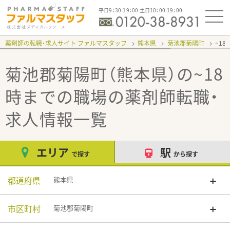
平日9：30-19：00 土日10：00-19：00
薬剤師の転職・求人サイト ファルマスタッフ
熊本県
菊池郡菊陽町
~1
菊池郡菊陽町（熊本県）の~18
時までの職場
の薬剤師転職・
求人情報一覧
エリア
駅
で探す
から探す
都道府県
熊本県
市区町村
菊池郡菊陽町