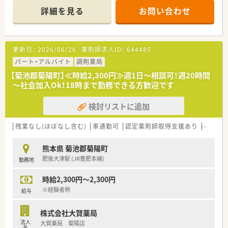
います。
詳細を見る
お問い合わせ
更新日：
2026/06/26
薬剤師求人ID：
644485
パート・アルバイト
調剤薬局
【菊池郡菊陽町】≪時給2,300円≫週1日～相談可！週20時間
～社会加入Ok！18時まで勤務できる方歓迎です
検討リストに追加
残業なし(ほぼなし含む)
車通勤可
認定薬剤師取得支援あり
教育制
熊本県 菊池郡菊陽町
肥後大津駅 (JR豊肥本線)
勤務地
時給2,300円～2,300円
※経験者例
給与
株式会社大賀薬局
法人
大賀薬局 菊陽店
名