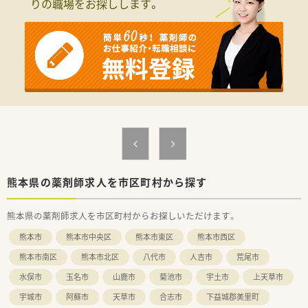
りの職場をお探しします。
■処方箋枚数に対して20枚/人程度の人数体制を維持しておりま
す。
■服薬履歴を全店オンライン共有し、自宅近く以外でも飲み合わ
せ・重複チェックができる体制を整えています。
■会社の収益が高ければ、社員の皆さんに給与として還元をして
おり、頑張りに応じて評価頂ける会社です。
＜ワークライフバランスの推進＞
■お客様の満足度をあげるには社員の満足度を上げるしかない
と考えており、社員のワークライフバランスを真剣に考え従業員
が働きやすい環境作りに取り組んでいます。
■出産・育児休暇の取得率が高く、常時30～40名が育児に専念し
ており復帰率が非常に高いです。
■正社員の就業時間は、週40時間の月単位の変形労働時間制。長
時間になりがちな医療業界で「全社員残業ゼロ（繁忙期除く）」を
熊本県の薬剤師求人を市区町村から探す
目指しております。
■九州ではめずらしい完全週休2日制の薬局で年間休日115日ご
熊本県の薬剤師求人を市区町村からお探しいただけます。
ざいます。プライベートの充実が仕事の質につながるという観
点で、「従業員満足がお客様満足につながる」という理念の根幹
熊本市
熊本市中央区
熊本市東区
熊本市西区
であり、長年従業員から愛される秘訣です。
ハートクロス休暇(長期有給消化制度)や育休・産休取得率が高
熊本市南区
熊本市北区
八代市
人吉市
荒尾市
く、長く働くことが出来る職場環境です。
水俣市
玉名市
山鹿市
菊池市
宇土市
上天草市
＜充実の研修制度＞
宇城市
阿蘇市
天草市
合志市
下益城郡美里町
■必須研修やアドバンス研修、マネジメント研修などご自身の