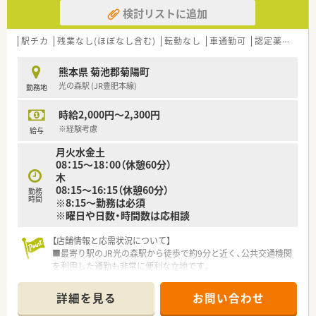
■がん専門薬剤師は、九州がんセンターと九州大学病院と提携を
検討リストに追加
しており、症例集めなどは可能です。
■自社開発の150コンテンツある動画は自宅でも視聴可能なよ
うに1社員1IDが付与されています。
駅チカ
残業なし(ほぼなし含む)
転勤なし
車通勤可
認定薬剤師取得支援あり
■e‐learningは会社負担で受ける事ができ、認定薬剤師資格の
取得も可能です。
熊本県 菊池郡菊陽町
光の森駅 (JR豊肥本線)
勤務地
<患者様への取り組み>
■最新機器や処方せん送信アプリ導入で、薬剤師の負担を軽減す
時給2,000円～2,300円
ると共に患者様の待機時間を短縮しております。
※経験考慮
給与
月火水金土
08：15～18：00（休憩60分）
木
08:15～16:15（休憩60分）
勤務
時間
※8:15～勤務は必須
※曜日や日数・時間数は応相談
【店舗情報と応需状況について】
■最寄り駅のJR光の森駅から徒歩で約9分と近く、公共交通機関
を利用した通勤も非常に便利な立地です。
■門前の心療内科から処方箋を1日平均40枚ほど応需しており、
一人ひとりの患者様に丁寧な対応が可能です。
詳細を見る
お問い合わせ
■現在は正社員薬剤師1名と事務員3名の体制であり、増員での