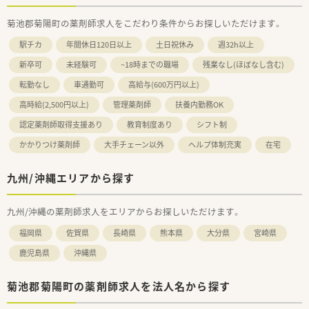
菊池郡菊陽町の薬剤師求人をこだわり条件からお探しいただけます。
駅チカ
年間休日120日以上
土日祝休み
週32h以上
新卒可
未経験可
~18時までの職場
残業なし(ほぼなし含む)
転勤なし
車通勤可
高給与(600万円以上)
高時給(2,500円以上)
管理薬剤師
扶養内勤務OK
認定薬剤師取得支援あり
教育制度あり
シフト制
かかりつけ薬剤師
大手チェーン以外
ヘルプ体制充実
在宅
九州/沖縄エリアから探す
九州/沖縄の薬剤師求人をエリアからお探しいただけます。
福岡県
佐賀県
長崎県
熊本県
大分県
宮崎県
鹿児島県
沖縄県
菊池郡菊陽町の薬剤師求人を法人名から探す