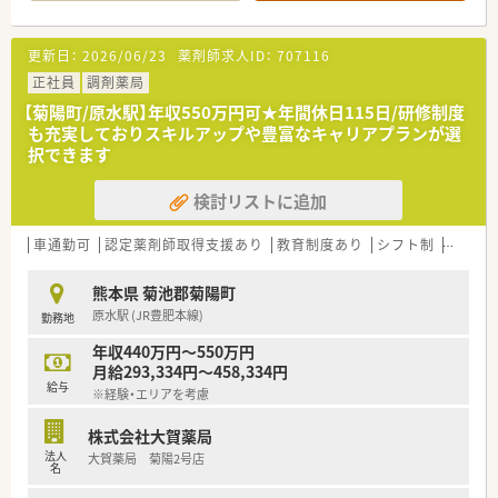
募集です。
【法人特徴について】
更新日：
2026/06/23
薬剤師求人ID：
707116
■大正12年に天草市で創業した歴史ある薬局グループで、熊本
県内を中心に20店舗以上を展開しています。
正社員
調剤薬局
■全店舗にピッキング支援システムを完備しており、調剤過誤を
【菊陽町/原水駅】年収550万円可★年間休日115日/研修制度
未然に防ぐための設備投資を惜しまない法人です。
も充実しておりスキルアップや豊富なキャリアプランが選
■オンライン会議やe-learningを通じた教育制度が充実してお
択できます
り、パート勤務の方のスキルアップも支援します。
検討リストに追加
【こんな取り組みをしています】
■「活性化会議」と銘打ったグループ合同の勉強会を定期開催
し、店舗の枠を超えた薬剤師間の交流を深めています。
車通勤可
認定薬剤師取得支援あり
教育制度あり
シフト制
かかり
■マイナンバーカードの利用率向上にも取り組んでおり、最新の
医療DXに触れながら日々の業務をアップデートできます。
熊本県 菊池郡菊陽町
■調剤過誤防止のためにシステム導入を徹底しており、安全で確
原水駅 (JR豊肥本線)
勤務地
実な調剤を組織全体でバックアップする体制です。
年収440万円～550万円
【やりがい/おすすめポイント】
月給293,334円～458,334円
■一人薬剤師の時間帯であっても、慣れるまでは2名体制で丁寧
給与
※経験・エリアを考慮
に指導を行うため、安心してスタートを切ることができます。
■患者様の状態を把握しやすい予約制のクリニック門前であり、
株式会社大賀薬局
深い信頼関係を築けることに大きなやりがいを感じます。
法人
大賀薬局 菊陽2号店
■老舗ならではの安心感と、最新の調剤支援システムが共存して
名
おり、薬剤師として誇りを持って働けるのが魅力です。