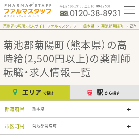
平日9：30-19：00 土日10：00-19：00
薬剤師の転職・求人サイト ファルマスタッフ
熊本県
菊池郡菊陽町
高時給
菊池郡菊陽町（熊本県）の高
時給(2,500円以上)
の薬剤師
転職・求人情報一覧
エリア
駅
で探す
から探す
都道府県
熊本県
市区町村
菊池郡菊陽町