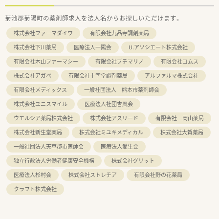
菊池郡菊陽町の薬剤師求人を法人名からお探しいただけます。
株式会社ファーマダイワ
有限会社九品寺調剤薬局
株式会社下川薬局
医療法人一陽会
U.アソシエート株式会社
有限会社木山ファーマシー
有限会社プチマリノ
有限会社コムス
株式会社アガペ
有限会社十字堂調剤薬局
アルファルマ株式会社
有限会社メディックス
一般社団法人 熊本市薬剤師会
株式会社ユニスマイル
医療法人社団杏風会
ウエルシア薬局株式会社
株式会社アスリード
有限会社 岡山薬局
株式会社新生堂薬局
株式会社ミユキメディカル
株式会社大賀薬局
一般社団法人天草郡市医師会
医療法人愛生会
独立行政法人労働者健康安全機構
株式会社グリット
医療法人杉村会
株式会社ストレチア
有限会社野の花薬局
クラフト株式会社