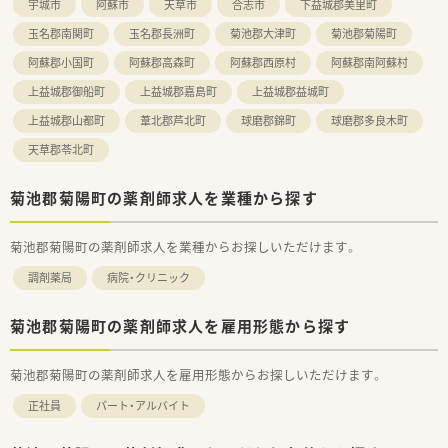
宇城市
阿蘇市
天草市
合志市
下益城郡美里町
玉名郡南関町
玉名郡長洲町
菊池郡大津町
菊池郡菊陽町
阿蘇郡小国町
阿蘇郡高森町
阿蘇郡西原村
阿蘇郡南阿蘇村
上益城郡御船町
上益城郡嘉島町
上益城郡益城町
上益城郡山都町
葦北郡芦北町
球磨郡錦町
球磨郡多良木町
天草郡苓北町
菊池郡菊陽町の薬剤師求人を業種から探す
菊池郡菊陽町の薬剤師求人を業種からお探しいただけます。
調剤薬局
病院・クリニック
菊池郡菊陽町の薬剤師求人を雇用形態から探す
菊池郡菊陽町の薬剤師求人を雇用形態からお探しいただけます。
正社員
パート・アルバイト