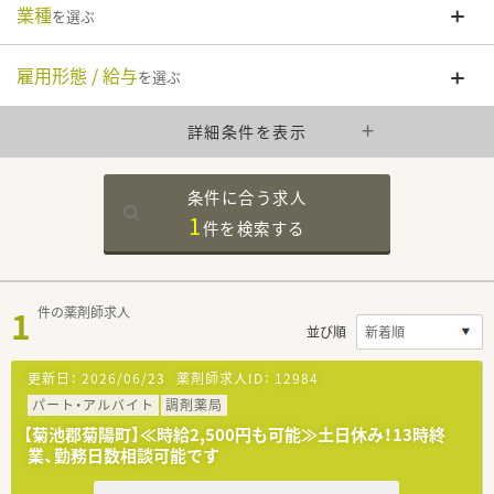
業種
を選ぶ
雇用形態 / 給与
を選ぶ
詳細条件を表示
条件に合う求人
1
件を
検索する
1
件の薬剤師求人
並び順
更新日：
2026/06/23
薬剤師求人ID：
12984
パート・アルバイト
調剤薬局
【菊池郡菊陽町】≪時給2,500円も可能≫土日休み！13時終
業、勤務日数相談可能です