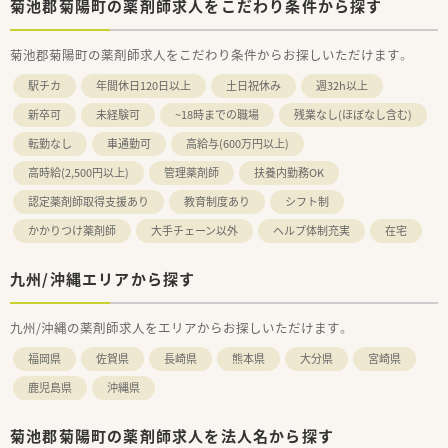
菊池郡菊陽町の薬剤師求人をこだわり条件から探す
菊池郡菊陽町の薬剤師求人をこだわり条件からお探しいただけます。
駅チカ
年間休日120日以上
土日祝休み
週32h以上
新卒可
未経験可
~18時までの職場
残業なし(ほぼなし含む)
転勤なし
車通勤可
高給与(600万円以上)
高時給(2,500円以上)
管理薬剤師
扶養内勤務OK
認定薬剤師取得支援あり
教育制度あり
シフト制
かかりつけ薬剤師
大手チェーン以外
ヘルプ体制充実
在宅
九州/沖縄エリアから探す
九州/沖縄の薬剤師求人をエリアからお探しいただけます。
福岡県
佐賀県
長崎県
熊本県
大分県
宮崎県
鹿児島県
沖縄県
菊池郡菊陽町の薬剤師求人を法人名から探す