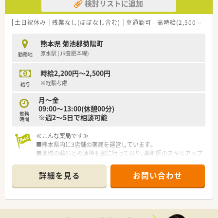
検討リストに追加
土日祝休み
残業なし(ほぼなし含む)
車通勤可
高時給(2,500円以上)
熊本県 菊池郡菊陽町
原水駅 (JR豊肥本線)
勤務地
時給2,200円～2,500円
※経験考慮
給与
月～金
09:00～13:00(休憩00分)
勤務
※週2～5日で相談可能
時間
≪こんな薬局です≫
■熊本県内に3店舗の薬局を運営しています。
■地域の薬局との連携も密に行っており、薬剤師のスキルアップ
にも力を入れております。
■今後は新規出店の予定もあり、独立支援も行う会社です。
詳細を見る
お問い合わせ
＜こんな店舗です＞
■病院門前で整形外科・内科を中心に複数科目を応需していま
す。
■1日60枚程の処方箋を薬剤師2名で対応しています。