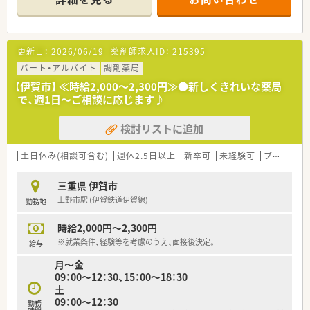
■残業はほとんど発生しないため、仕事後の時間を有効に活用で
きます。
【募集背景と求める人物像について】
更新日：
2026/06/19
薬剤師求人ID：
215395
■新規開局に伴い、これから一緒に薬局を創り上げていく仲間を
募集します。
パート・アルバイト
調剤薬局
■地域医療に貢献したいという想いをお持ちの方を心よりお待
【伊賀市】 ≪時給2,000～2,300円≫●新しくきれいな薬局
ちしております。
で、週1日～ご相談に応じます♪
■調剤経験のある方はもちろん、未経験やブランクのある方も歓
迎いたします。
検討リストに追加
【想定される業務内容】
■門前の耳鼻咽喉科クリニックからの処方箋を中心とした調剤
土日休み(相談可含む)
週休2.5日以上
新卒可
未経験可
ブランク可
業務が主です。
■患者様への丁寧な服薬指導や、薬歴の管理なども担当していた
三重県 伊賀市
だきます。
上野市駅 (伊賀鉄道伊賀線)
勤務地
■地域の医療機関と連携を取りながら、在宅医療にも関わってい
ただきます。
時給2,000円～2,300円
【こんな方にオススメ】
※就業条件、経験等を考慮のうえ、面接後決定。
給与
■新しい環境で心機一転、キャリアをスタートさせたいとお考え
月～金
の方に最適です。
09：00～12：30、15：00～18：30
■仕事と私生活のバランスを大切にしながら、専門性を高めてい
土
きたい方。
09：00～12：30
勤務
■子育てとの両立を目指している方にも、働きやすい環境が整っ