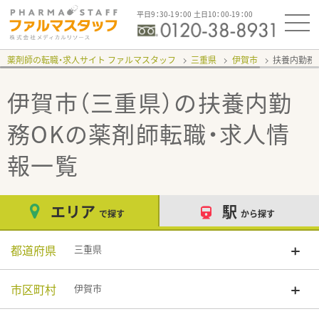
平日9：30-19：00 土日10：00-19：00
薬剤師の転職・求人サイト ファルマスタッフ
三重県
伊賀市
扶養内勤務
伊賀市（三重県）の扶養内勤
務OK
の薬剤師転職・求人情
報一覧
エリア
駅
で探す
から探す
都道府県
三重県
市区町村
伊賀市