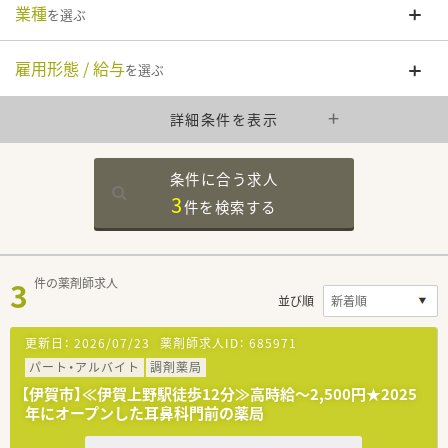
業種
を選ぶ
雇用形態 / 給与
を選ぶ
詳細条件を表示
条件に合う求人
3
件を
検索する
3
件の薬剤師求人
並び順
更新日：
2026/07/23
薬剤師求人ID：
685971
パート・アルバイト
調剤薬局
【伊賀市】≪伊賀上野駅徒歩12分≫高時給～2,500円★2025
年にオープンした耳鼻科門前の薬局