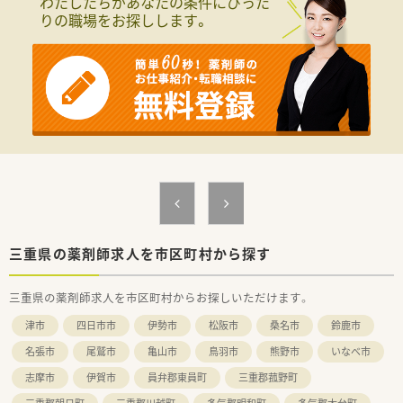
わたしたちがあなたの条件にぴった
りの職場をお探しします。
三重県の薬剤師求人を市区町村から探す
三重県の薬剤師求人を市区町村からお探しいただけます。
津市
四日市市
伊勢市
松阪市
桑名市
鈴鹿市
名張市
尾鷲市
亀山市
鳥羽市
熊野市
いなべ市
志摩市
伊賀市
員弁郡東員町
三重郡菰野町