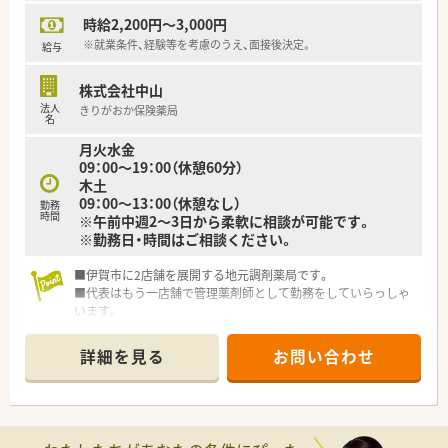
時給2,200円～3,000円
※就業条件、経験等を考慮のうえ、面接後決定。
給与
株式会社中山
法人
きりがおか保険薬局
名
月火水金
09：00～19：00（休憩60分）
木土
09：00～13：00（休憩なし）
勤務
時間
※午前中週2～3日から柔軟に相談が可能です。
※勤務日・時間はご相談ください。
■伊賀市に2店舗を展開する地元調剤薬局です。
■代表はもう一店舗で管理薬剤師として勤務をしていらっしゃ
います。
■今回は増員としての薬剤師募集となります。
■即戦力であれば高時給～3,000円までご相談可能です！
詳細を見る
お問い合わせ