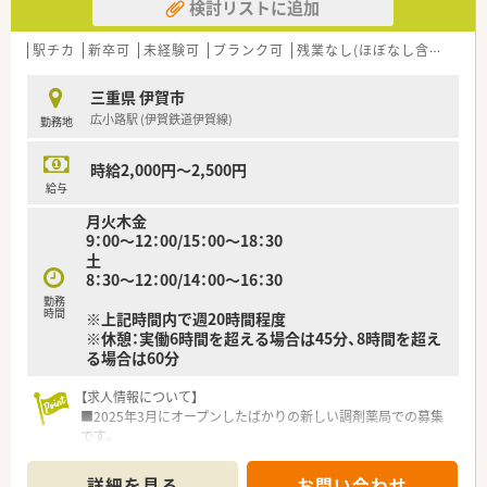
検討リストに追加
駅チカ
新卒可
未経験可
ブランク可
残業なし(ほぼなし含む)
車
三重県 伊賀市
広小路駅 (伊賀鉄道伊賀線)
勤務地
時給2,000円～2,500円
給与
月火木金
9：00～12：00/15：00～18：30
土
8：30～12：00/14：00～16：30
勤務
時間
※上記時間内で週20時間程度
※休憩：実働6時間を超える場合は45分、8時間を超え
る場合は60分
【求人情報について】
■2025年3月にオープンしたばかりの新しい調剤薬局での募集
です。
■最寄り駅から徒歩6分と通勤に便利な立地で、マイカー通勤も
可能です。
詳細を見る
お問い合わせ