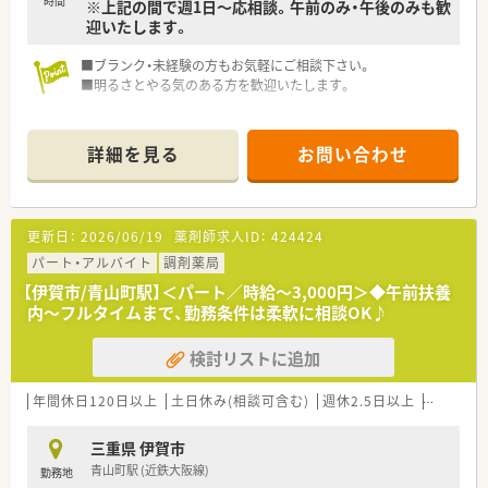
時間
※上記の間で週1日～応相談。午前のみ・午後のみも歓
ています。
迎いたします。
■ブランク・未経験の方もお気軽にご相談下さい。
■明るさとやる気のある方を歓迎いたします。
詳細を見る
お問い合わせ
更新日：
2026/06/19
薬剤師求人ID：
424424
パート・アルバイト
調剤薬局
【伊賀市/青山町駅】＜パート／時給～3,000円＞◆午前扶養
内～フルタイムまで、勤務条件は柔軟に相談OK♪
検討リストに追加
年間休日120日以上
土日休み(相談可含む)
週休2.5日以上
週32h以
三重県 伊賀市
青山町駅 (近鉄大阪線)
勤務地