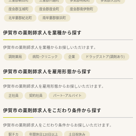
三重郡朝日町
三重郡川越町
多気郡明和町
多気郡大台町
度会郡玉城町
度会郡度会町
度会郡南伊勢町
北牟婁郡紀北町
南牟婁郡御浜町
伊賀市の薬剤師求人を業種から探す
伊賀市の薬剤師求人を業種からお探しいただけます。
調剤薬局
病院・クリニック
企業
ドラッグストア(調剤あり)
伊賀市の薬剤師求人を雇用形態から探す
伊賀市の薬剤師求人を雇用形態からお探しいただけます。
正社員
契約社員
パート・アルバイト
伊賀市の薬剤師求人をこだわり条件から探す
伊賀市の薬剤師求人をこだわり条件からお探しいただけます。
駅チカ
年間休日120日以上
土日祝休み