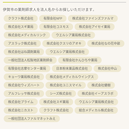
伊賀市の薬剤師求人を法人名からお探しいただけます。
クラフト株式会社
有限会社NFP
株式会社ファインズファルマ
株式会社スギ薬局
有限会社コスモス
株式会社アイセイ薬局
株式会社メディカルリンク
ウエルシア薬局株式会社
アスラック株式会社
株式会社クスリのアオキ
株式会社なの花中部
株式会社はね調剤薬局
ウエルシア薬局株式会社
一般社団法人松阪地区薬剤師会
有限会社かんひちや薬局
有限会社志摩センター薬局
日本粉末薬品株式会社
株式会社中山
キョーワ薬局株式会社
株式会社メディカルウイングス
株式会社ウィズハート
株式会社ユニスマイル
株式会社健樹
アルフレッサ株式会社
シーズ株式会社
株式会社イーアスラボ
株式会社プライム
株式会社スギ薬局
ウエルシア薬局株式会社
株式会社ニカスト
クラフト株式会社
総合メディカル株式会社
一般社団法人ファルマネットみえ