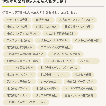
伊賀市の薬剤師求人を法人名から探す
伊賀市の薬剤師求人を法人名からお探しいただけます。
クラフト株式会社
有限会社NFP
株式会社ファインズファルマ
株式会社スギ薬局
有限会社コスモス
株式会社アイセイ薬局
株式会社メディカルリンク
ウエルシア薬局株式会社
アスラック株式会社
株式会社クスリのアオキ
株式会社なの花中部
株式会社はね調剤薬局
ウエルシア薬局株式会社
一般社団法人松阪地区薬剤師会
有限会社かんひちや薬局
有限会社志摩センター薬局
日本粉末薬品株式会社
株式会社中山
キョーワ薬局株式会社
株式会社メディカルウイングス
株式会社ウィズハート
株式会社ユニスマイル
株式会社健樹
アルフレッサ株式会社
シーズ株式会社
株式会社イーアスラボ
株式会社プライム
株式会社スギ薬局
ウエルシア薬局株式会社
株式会社ニカスト
クラフト株式会社
総合メディカル株式会社
一般社団法人ファルマネットみえ