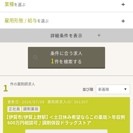
業種
を選ぶ
雇用形態 / 給与
を選ぶ
詳細条件を表示
条件に合う求人
1
件を
検索する
1
件の薬剤師求人
並び順
更新日：
2026/07/08
薬剤師求人ID：
361307
正社員
調剤薬局
【伊賀市/伊賀上野駅】 ＜土日休み希望ならこの薬局＞年収例
600万円相談可♪調剤併設ドラッグストア