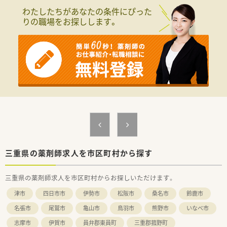
わたしたちがあなたの条件にぴった
りの職場をお探しします。
三重県の薬剤師求人を市区町村から探す
三重県の薬剤師求人を市区町村からお探しいただけます。
津市
四日市市
伊勢市
松阪市
桑名市
鈴鹿市
名張市
尾鷲市
亀山市
鳥羽市
熊野市
いなべ市
志摩市
伊賀市
員弁郡東員町
三重郡菰野町