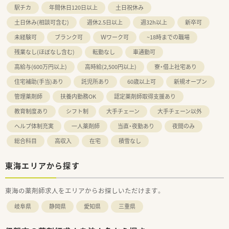
駅チカ
年間休日120日以上
土日祝休み
土日休み(相談可含む)
週休2.5日以上
週32h以上
新卒可
未経験可
ブランク可
Ｗワーク可
~18時までの職場
残業なし(ほぼなし含む)
転勤なし
車通勤可
高給与(600万円以上)
高時給(2,500円以上)
寮・借上社宅あり
住宅補助(手当)あり
託児所あり
60歳以上可
新規オープン
管理薬剤師
扶養内勤務OK
認定薬剤師取得支援あり
教育制度あり
シフト制
大手チェーン
大手チェーン以外
ヘルプ体制充実
一人薬剤師
当直・夜勤あり
夜間のみ
総合科目
高収入
在宅
積雪なし
東海エリアから探す
東海の薬剤師求人をエリアからお探しいただけます。
岐阜県
静岡県
愛知県
三重県