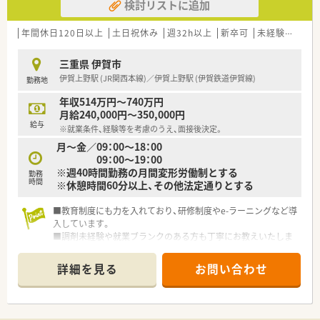
検討リストに追加
年間休日120日以上
土日祝休み
週32h以上
新卒可
未経験可
ブ
三重県 伊賀市
伊賀上野駅 (JR関西本線)／伊賀上野駅 (伊賀鉄道伊賀線)
勤務地
年収514万円～740万円
月給240,000円～350,000円
給与
※就業条件、経験等を考慮のうえ、面接後決定。
月～金／09：00～18：00
09：00～19：00
※週40時間勤務の月間変形労働制とする
勤務
時間
※休憩時間60分以上、その他法定通りとする
■教育制度にも力を入れており、研修制度やe-ラーニングなど導
入しています。
■調剤未経験や就業ブランクのある方も丁寧にお教えいたしま
す。
■全店舗、ピッキングシステムのハンディを導入し、調剤過誤防
詳細を見る
お問い合わせ
止に努めています。
■60歳以降は契約社員として、65歳までのご勤務が可能です。
■店舗を一緒に盛り上げてくださる方募集中です！