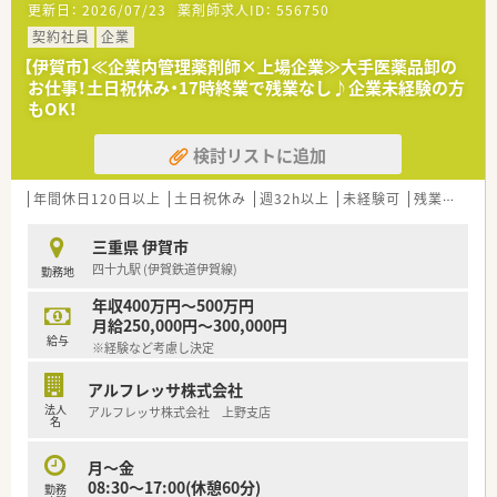
更新日：
2026/07/23
薬剤師求人ID：
556750
・品質管理業務(医薬品の温度管理、期限管理、衛生管理)
・DI業務(医療機関や薬局からの問い合わせ対応)
契約社員
企業
・教育業務(社内従業員への研修をサポート役として指導)
【伊賀市】≪企業内管理薬剤師×上場企業≫大手医薬品卸の
お仕事！土日祝休み・17時終業で残業なし♪企業未経験の方
＼こんな会社です／
もOK！
■医療用医薬品を中心に、検査試薬、医療機器等をはじめ医療現
場で必要なあらゆるものを取り扱うプライム市場上場企業で
検討リストに追加
す。
■医薬品卸業以外にも病医院や薬局の運営を情報面で支えるシ
ステム、サービスの提供など様々な側面から日本の医療を支えて
年間休日120日以上
土日祝休み
週32h以上
未経験可
残業なし(ほぼなし含む)
います。
■定期的な研修や、エリア内でのつながりも活発！薬剤師フォロ
三重県 伊賀市
ーのための専門部署もございますので安心して働けます。
四十九駅 (伊賀鉄道伊賀線)
勤務地
※50才以上は嘱託社員としての採用となります。
年収400万円～500万円
月給250,000円～300,000円
給与
※経験など考慮し決定
アルフレッサ株式会社
法人
アルフレッサ株式会社 上野支店
名
月～金
08:30～17:00(休憩60分)
勤務