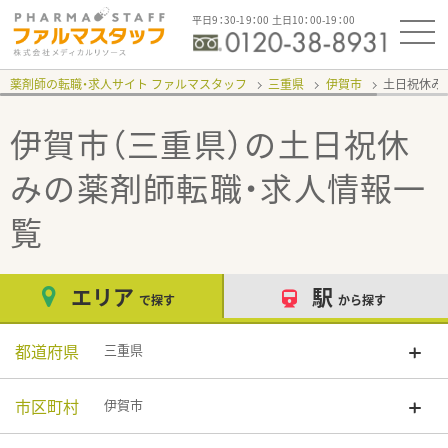
平日9：30-19：00 土日10：00-19：00
薬剤師の転職・求人サイト ファルマスタッフ
三重県
伊賀市
土日祝休み
伊賀市（三重県）の土日祝休
み
の薬剤師転職・求人情報一
覧
エリア
駅
で探す
から探す
都道府県
三重県
市区町村
伊賀市