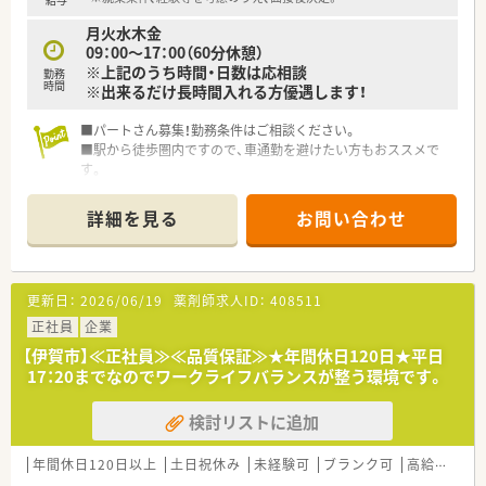
月火水木金
09：00～17：00（60分休憩）
※上記のうち時間・日数は応相談
勤務
時間
※出来るだけ長時間入れる方優遇します！
■パートさん募集！勤務条件はご相談ください。
■駅から徒歩圏内ですので、車通勤を避けたい方もおススメで
す。
■自動分包機・監査システムなど最新の機器を導入しております
ので薬剤師さんに負担のかからない業務内容になっておりま
詳細を見る
お問い合わせ
す。
更新日：
2026/06/19
薬剤師求人ID：
408511
正社員
企業
【伊賀市】≪正社員≫≪品質保証≫★年間休日120日★平日
17：20までなのでワークライフバランスが整う環境です。
検討リストに追加
年間休日120日以上
土日祝休み
未経験可
ブランク可
高給与(600万円以上)