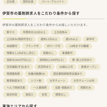
正社員
契約社員
パート・アルバイト
伊賀市の薬剤師求人をこだわり条件から探す
伊賀市の薬剤師求人をこだわり条件からお探しいただけます。
駅チカ
年間休日120日以上
土日祝休み
土日休み(相談可含む)
週休2.5日以上
週32h以上
新卒可
未経験可
ブランク可
Ｗワーク可
~18時までの職場
残業なし(ほぼなし含む)
転勤なし
車通勤可
高給与(600万円以上)
高時給(2,500円以上)
寮・借上社宅あり
住宅補助(手当)あり
託児所あり
60歳以上可
新規オープン
管理薬剤師
扶養内勤務OK
認定薬剤師取得支援あり
教育制度あり
シフト制
大手チェーン
大手チェーン以外
ヘルプ体制充実
一人薬剤師
当直・夜勤あり
夜間のみ
総合科目
高収入
在宅
積雪なし
東海エリアから探す