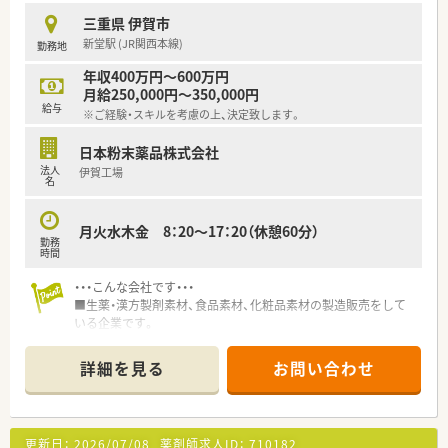
三重県 伊賀市
新堂駅 (JR関西本線)
勤務地
年収400万円～600万円
月給250,000円～350,000円
給与
※ご経験・スキルを考慮の上、決定致します。
日本粉末薬品株式会社
法人
伊賀工場
名
月火水木金 8：20～17：20（休憩60分）
勤務
時間
・・・こんな会社です・・・
■生薬・漢方製剤素材、食品素材、化粧品素材の製造販売をして
いる企業です。
■世界中の生産地から輸入し、厳しい管理体制のもとで品質管理
された天然素材を安定供給しています。年間1,000品目以上を製
詳細を見る
お問い合わせ
造し、多種多様な生薬を天然原料の段階から取り扱うことがで
き、選定した原薬が使用された商品が店頭に並ぶのはとてもやり
がいがあります。
■近年では自然志向、健康ブーム、高齢化社会の到来という追い
更新日：
2026/07/08
薬剤師求人ID：
710182