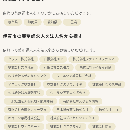
東海の薬剤師求人をエリアからお探しいただけます。
岐阜県
静岡県
愛知県
三重県
伊賀市の薬剤師求人を法人名から探す
伊賀市の薬剤師求人を法人名からお探しいただけます。
クラフト株式会社
有限会社NFP
株式会社ファインズファルマ
株式会社スギ薬局
有限会社コスモス
株式会社アイセイ薬局
株式会社メディカルリンク
ウエルシア薬局株式会社
アスラック株式会社
株式会社クスリのアオキ
株式会社なの花中部
株式会社はね調剤薬局
ウエルシア薬局株式会社
一般社団法人松阪地区薬剤師会
有限会社かんひちや薬局
有限会社志摩センター薬局
日本粉末薬品株式会社
株式会社中山
キョーワ薬局株式会社
株式会社メディカルウイングス
株式会社ウィズハート
株式会社ユニスマイル
株式会社健樹