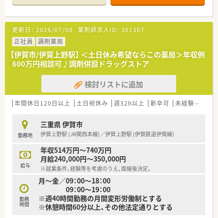
■店舗で活躍する従業員、社外で活躍する従業員、将来経営幹部
となる従業員など、薬剤師として様々な活躍ができるフィールド
を用意されています
更新日：
2026/07/08
薬剤師求人ID：
361307
■総合薬剤師・調剤薬剤師（土日休み・19時までの勤務）どちらか
の働き方を選択できます
正社員
調剤薬局
■調剤併設型だけでなく「医療モール・クリニック併設店舗」「敷
【伊賀市/伊賀上野駅】 ＜土日休み希望ならこの薬局＞年収例
地内薬局」「訪問調剤特化型店舗」など様々な店舗を運営してい
600万円相談可♪調剤併設ドラッグストア
ます
■在宅医療にも積極的取り組んでおり「訪問調剤特化型店舗」を
検討リストに追加
50店舗以上、無菌調剤室は業界最多の51店舗設置しています
■「プラチナくるみん認定企業」「健康経営優良法人2023（大規模
法人部門）認定」等を取得し一人ひとりが働きやすい環境が整備
年間休日120日以上
土日祝休み
週32h以上
新卒可
未経験可
ブ
されています
■充実した研修制度、人事制度、評価制度、キャリア支援制度等
三重県 伊賀市
があるのも特徴です
伊賀上野駅 (JR関西本線)／伊賀上野駅 (伊賀鉄道伊賀線)
勤務地
年収514万円～740万円
月給240,000円～350,000円
給与
※就業条件、経験等を考慮のうえ、面接後決定。
月～金／09：00～18：00
09：00～19：00
※週40時間勤務の月間変形労働制とする
勤務
時間
※休憩時間60分以上、その他法定通りとする