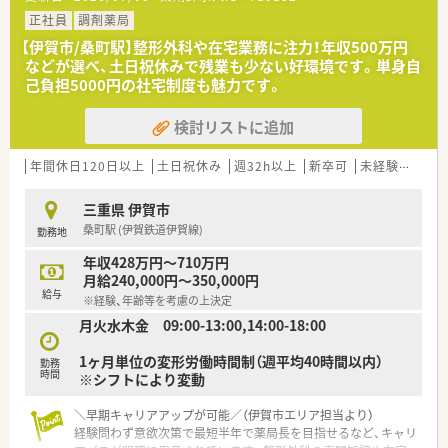
風を受け、同社が扱う原料は医薬品・健康食品・化粧品業界におい
てなくてはならない存在になっています。
正社員
調剤薬局
【伊賀市/桑町駅】整形外科や在宅業務に注力！年収500万円
などが選べ、土日祝休みで残業も少ない好環境です。単身自
己負担5000円の社宅制度も魅力です。
検討リストに追加
年間休日120日以上
土日祝休み
週32h以上
新卒可
未経験可
ブ
三重県 伊賀市
桑町駅 (伊賀鉄道伊賀線)
勤務地
年収428万円～710万円
月給240,000円～350,000円
給与
※経験、年齢等を考慮の上決定
月火水木金 09:00-13:00,14:00-18:00
1ヶ月単位の変形労働時間制（週平均40時間以内）
勤務
時間
※シフトにより変動
＼早期キャリアアップが可能／（伊賀市エリア担当より）
経験問わず意欲次第で最短半年で薬局長を目指せるなど、キャリ