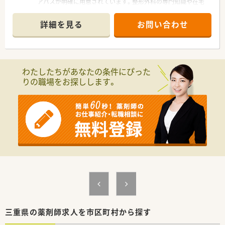
アパスが明確に用意されています。整形外科の専門知識や在宅
業務、OTCまで幅広く学べる環境です。
詳細を見る
お問い合わせ
【店舗情報と応需状況について】
■桑町駅から徒歩5分の通いやすい立地にあり、整形外科リウマ
チ科の処方箋を1日10枚程度応需している薬局です。
■平日の18時までの開局となっており、処方箋枚数も落ち着い
ているため、患者様とじっくり向き合える環境です。
わたしたちがあなたの条件にぴった
■調剤業務がメインとなりますが、施設や居宅への在宅業務も行
りの職場をお探しします。
っており、地域医療に幅広く貢献することができます。
【想定されるキャリアイメージ】
■充実したマニュアルやドラッグ研修を通じて、未経験からでも
調剤スキルやOTC領域の知識をしっかりと身につけられます。
■意欲や実績次第で、入社後最短半年から1年程度で薬局長に昇
格することができ、店舗マネジメントに挑戦することが可能で
す。
■将来的にはエリアマネージャーへの昇格や、本社での教育担
当、バイヤーなど多様なキャリアパスを描くことができる環境で
す。
【こんな方にオススメ】
■残業が少なく土日祝日がお休みとなるため、プライベートの時
間を確保しつつ仕事との両立を図りたい方に大変おすすめで
三重県の薬剤師求人を市区町村から探す
す。