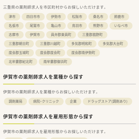
■遠方から転居を伴う就業を検討している方には、自己負担
三重県の薬剤師求人を市区町村からお探しいただけます。
5000円で住める手厚い社宅制度を利用できるため非常におすす
めです。
津市
四日市市
伊勢市
松阪市
桑名市
鈴鹿市
■OTC医薬品に関する知識を深め、処方箋調剤だけでなくセルフ
メディケーションの推進にも関わっていきたい方に最適です。
名張市
尾鷲市
亀山市
鳥羽市
熊野市
いなべ市
志摩市
伊賀市
員弁郡東員町
三重郡菰野町
三重郡朝日町
三重郡川越町
多気郡明和町
多気郡大台町
度会郡玉城町
度会郡度会町
度会郡南伊勢町
北牟婁郡紀北町
南牟婁郡御浜町
伊賀市の薬剤師求人を業種から探す
伊賀市の薬剤師求人を業種からお探しいただけます。
調剤薬局
病院・クリニック
企業
ドラッグストア(調剤あり)
伊賀市の薬剤師求人を雇用形態から探す
伊賀市の薬剤師求人を雇用形態からお探しいただけます。