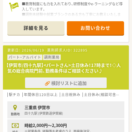
■教育制度にも力を入れており、研修制度やe-ラーニングなど導
入しています。
■調剤未経験や就業ブランクのある方も丁寧にお教えいたしま
す。
■全店舗、ピッキングシステムのハンディを導入し、調剤過誤防
詳細を見る
お問い合わせ
止に努めています。
■60歳以降は契約社員として、65歳までのご勤務が可能です。
■店舗を一緒に盛り上げてくださる方募集中です！
更新日：
2026/06/19
薬剤師求人ID：
322895
パート・アルバイト
調剤薬局
【伊賀市/四十九駅】<パートさん>土日休み！17時まで！◇人
気の総合病院門前、勤務条件はご相談ください♪
検討リストに追加
駅チカ
年間休日120日以上
土日祝休み
土日休み(相談可含む)
週休
三重県 伊賀市
四十九駅 (伊賀鉄道伊賀線)
勤務地
時給2,000円～2,300円
※就業条件、経験等を考慮のうえ、面接後決定。
給与