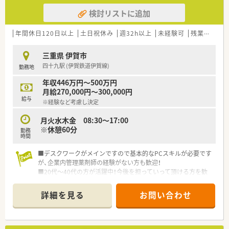
検討リストに追加
年間休日120日以上
土日祝休み
週32h以上
未経験可
残業なし(ほぼなし含む)
三重県 伊賀市
四十九駅 (伊賀鉄道伊賀線)
勤務地
年収446万円～500万円
月給270,000円～300,000円
給与
※経験など考慮し決定
月火水木金 08:30～17:00
※休憩60分
勤務
時間
■デスクワークがメインですので基本的なPCスキルが必要です
が、企業内管理薬剤師の経験がない方も歓迎！
■20代～40代の方が活躍中！今後を担っていって頂ける方を歓
迎！
詳細を見る
お問い合わせ
＼こんなお仕事です／
薬剤師職として事務的・学術的な立場から支店全体をサポート頂
くポジションになります。
・薬事関連業務(保健所への届出業務、お得意先の許可状況)