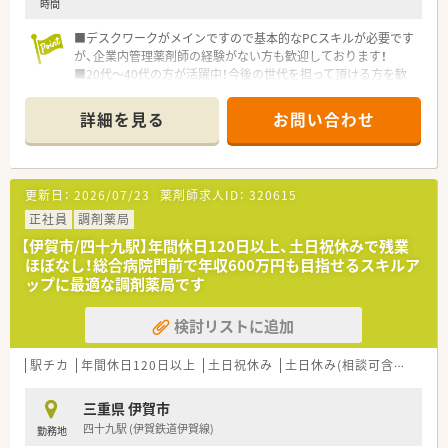
時間
■デスクワークがメインですので基本的なPCスキルが必要です
が、企業内管理薬剤師の経験がない方も歓迎しております！
■20代～40代の方が活躍中！今後の世代を担って頂ける方を歓
迎！
詳細を見る
お問い合わせ
＼こんなお仕事です／
薬剤師職として事務的・学術的な立場から支店全体をサポート頂
くポジションになります。
・薬事関連業務(保健所への届出業務、お得意先の許可状況)
更新日：
2026/07/23
薬剤師求人ID：
320615
・品質管理業務(医薬品の温度管理、期限管理、衛生管理)
・DI業務(医療機関や薬局からの問い合わせ対応)
正社員
調剤薬局
・教育業務(社内従業員への研修をサポート役として指導)
【伊賀市/四十九駅】年間休日120日以上、土日祝休みで残業
ほぼなし！総合病院門前で年収600万円も目指せるスキルア
＼こんな会社です／
ップに最適な調剤薬局です
■医療用医薬品を中心に、検査試薬、医療機器等をはじめ医療現
場で必要なあらゆるものを取り扱うプライム市場上場企業で
検討リストに追加
す。
■医薬品卸業以外にも病医院や薬局の運営を情報面で支えるシ
ステム、サービスの提供など様々な側面から日本の医療を支えて
駅チカ
年間休日120日以上
土日祝休み
土日休み(相談可含む)
週休
います。
■定期的な研修や、エリア内でのつながりも活発！薬剤師フォロ
三重県 伊賀市
ーのための専門部署もございますので安心して働けます。
四十九駅 (伊賀鉄道伊賀線)
勤務地