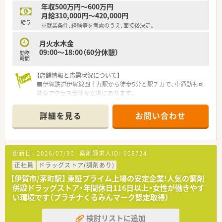
※50才以上は嘱託社員としての採用となります。
年収500万円～600万円
※定年60才（65才までの継続雇用有）
月給310,000円～420,000円
給与
※就業条件、経験等を考慮のうえ、面接後決定。
月火水木金
09:00～18:00（60分休憩）
勤務
時間
【店舗情報と応需状況について】
■伊賀鉄道伊賀線四十九駅から徒歩5分と駅チカで、車通勤も可
能なアクセス至便な立地にあります。
■上野総合市民病院の門前に位置し、内科から小児科、心療内科
まで多数の総合科目を応需しています。
詳細を見る
お問い合わせ
■1日あたり約100枚の処方箋を薬剤師常時3～4名体制で対応し
ています。
【法人特徴について】
更新日：
2026/07/30
薬剤師求人ID：
608724
■薬剤師会が運営する会営薬局として、地域医療の中核を担う役
割を果たしています。
正社員
ドラッグストア(調剤あり)
■市民病院の門前に展開しているため、様々な専門分野の処方を
【伊賀市/茅町駅】 東証プライム上場の安定企業!人気の調剤
経験できるスキルアップの環境が整っています。
併設ドラッグストア・年間休日116日以上・女性が働きやす
■店舗の2階には薬剤師会の会議室があり、定例会議等にも使用
い環境です（プラチナくるみんマーク認定取得）
されるなど地域薬剤師会の中心的な薬局です。
検討リストに追加
【求人情報について】