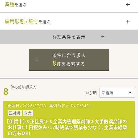
業種
を選ぶ
雇用形態 / 給与
を選ぶ
詳細条件を表示
条件に合う求人
8
件を
検索する
8
件の薬剤師求人
並び順
更新日：
2026/07/23
薬剤師求人ID：
720491
正社員
企業
【伊賀市】≪正社員≫≪企業内管理薬剤師≫大手医薬品卸の
お仕事！土日祝休み・17時終業で残業も少なく、企業未経験
の方もOK！