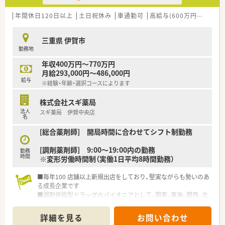
■給与は経験や能力を考慮し500万円から600万円の範囲で決定
され、昇給は年1回4月にございます。
年間休日120日以上
土日祝休み
車通勤可
高給与(600万円以上)
認
■賞与は年2回合計4.5ヶ月分の支給実績があり、高いモチベーシ
ョンを持って業務に取り組めます。
三重県 伊賀市
■遠方からの転職者の方には住宅補助制度について相談可能で
勤務地
あり、新生活をサポートいたします。
年収400万円～770万円
【勤務実態について】
月給293,000円～486,000円
■人気の土日祝完全休みで年間休日は120日以上あり、ワークラ
給与
※経験・年齢・選択コースによります
イフバランスを重視できます。
■基本的に残業はほとんどなく、薬局長であっても月10時間程度
株式会社スギ薬局
と非常に少ない勤務実態です。
法人
スギ薬局 伊賀中央店
■開局時間が月曜から金曜の9時から17時までとなっており、終
名
業時間が早いことが魅力です。
[総合薬剤師] 開局時間に合わせてシフト制勤務
[調剤薬剤師] 9:00～19:00内の勤務
勤務
時間
※変形労働時間制（実働1日平均8時間勤務）
■毎年100 店舗以上新規出店をしており、堅実ながらも勢いのあ
る成長企業です
■調剤併設型ドラッグのパイオニアとして、関東、東海、関西、北
陸・信州を中心に約1,700店舗以上を展開しています
■研修制度は様々なプランがあり、集合研修だけでなく任意で受
詳細を見る
お問い合わせ
講可能な研修も幅広く用意されています