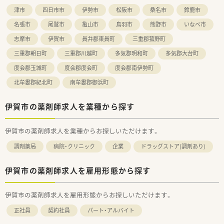
津市
四日市市
伊勢市
松阪市
桑名市
鈴鹿市
名張市
尾鷲市
亀山市
鳥羽市
熊野市
いなべ市
志摩市
伊賀市
員弁郡東員町
三重郡菰野町
三重郡朝日町
三重郡川越町
多気郡明和町
多気郡大台町
度会郡玉城町
度会郡度会町
度会郡南伊勢町
北牟婁郡紀北町
南牟婁郡御浜町
伊賀市の薬剤師求人を業種から探す
伊賀市の薬剤師求人を業種からお探しいただけます。
調剤薬局
病院・クリニック
企業
ドラッグストア(調剤あり)
伊賀市の薬剤師求人を雇用形態から探す
伊賀市の薬剤師求人を雇用形態からお探しいただけます。
正社員
契約社員
パート・アルバイト