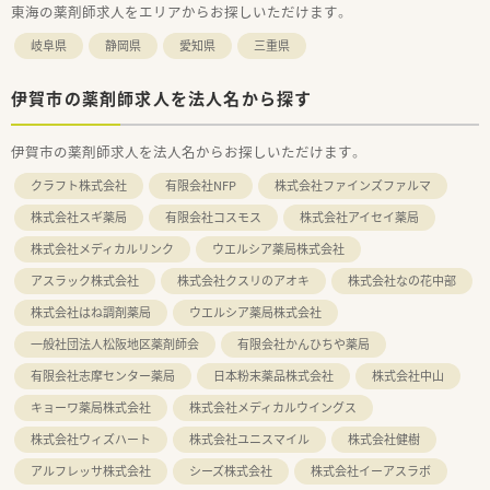
東海の薬剤師求人をエリアからお探しいただけます。
岐阜県
静岡県
愛知県
三重県
伊賀市の薬剤師求人を法人名から探す
伊賀市の薬剤師求人を法人名からお探しいただけます。
クラフト株式会社
有限会社NFP
株式会社ファインズファルマ
株式会社スギ薬局
有限会社コスモス
株式会社アイセイ薬局
株式会社メディカルリンク
ウエルシア薬局株式会社
アスラック株式会社
株式会社クスリのアオキ
株式会社なの花中部
株式会社はね調剤薬局
ウエルシア薬局株式会社
一般社団法人松阪地区薬剤師会
有限会社かんひちや薬局
有限会社志摩センター薬局
日本粉末薬品株式会社
株式会社中山
キョーワ薬局株式会社
株式会社メディカルウイングス
株式会社ウィズハート
株式会社ユニスマイル
株式会社健樹
アルフレッサ株式会社
シーズ株式会社
株式会社イーアスラボ