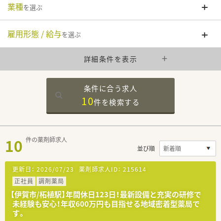
業種
を選ぶ
雇用形態 / 給与
を選ぶ
詳細条件を表示
条件に合う求人
10
件を
検索する
10
件の薬剤師求人
並び順
更新日：
2026/07/23
薬剤師求人ID：
215614
正社員
調剤薬局
【伊賀市/柘植駅】年間休日123日！最新設備と充実の研修で
未経験も安心！年収600万円も目指せる地域密着型薬局で
す。