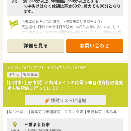
満で45分以上、8時間超で60分以上とする
時間
※中抜けはなく休憩は基本60分、最大でも90分となり
ます。
＼充実の休日と福利厚生／（伊賀市エリア担当より）
完全週休2日制で年間休日が最大126日と非常に多いため、しっ
かり休めます。育児短時間勤務も完備されており、ご家庭と両立
しながら長く働きたい方に最適な環境です。
詳細を見る
お問い合わせ
【店舗情報と応需状況について】
■最寄り駅である猪田道駅から車で7分の場所に位置しており、
マイカーでの通勤が大変便利な店舗です。
■応需科目は内科や小児科、外科、耳鼻科、眼科、皮膚科、精神科
更新日：
2026/07/21
薬剤師求人ID：
206856
など非常に多岐にわたる科目を扱います。
■処方箋の具体的な応需枚数や店内の詳細な勤務者数につきま
正社員
調剤薬局
しては、別途ご確認が必要となります。
【伊賀市/上野市駅】 ≪内科メインの応需≫●各種資格取得支
援も積極的に行っています♪
【法人特徴について】
■東海圏を中心に全国で100店舗以上の調剤薬局チェーンを展
検討リストに追加
開し、高い利益率で安定経営を続けています。
■調剤薬局事業のほかにも介護施設運営などのヘルスケア事業
や医薬品卸事業を多角的に展開する企業です。
週32h以上
新卒可
未経験可
ブランク可
車通勤可
高給与(600万円以上)
■医療は高度な接遇業であるという理念のもと、独自の安全対策
や安心できる仕組み作りに注力しています。
三重県 伊賀市
上野市駅 (伊賀鉄道伊賀線)
勤務地