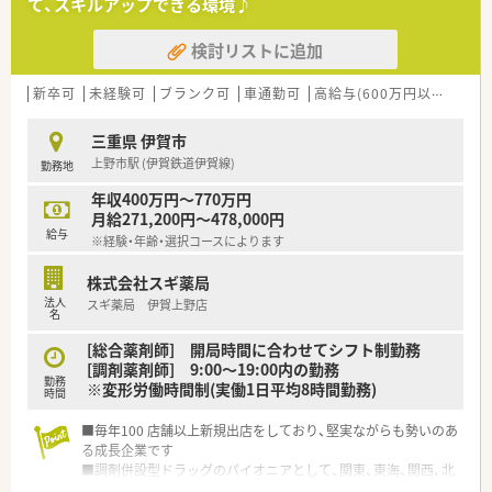
て、スキルアップできる環境♪
■患者様や医療機関のスタッフと、円滑なコミュニケーションを
図れる方を求めています。
検討リストに追加
【法人特徴について】
■東海圏を中心に、北海道から中国地方まで約100店舗の調剤薬
新卒可
未経験可
ブランク可
車通勤可
高給与(600万円以上)
寮・
局を展開しています。
■調剤薬局事業のほか、介護施設の運営や医薬品卸売事業など、
三重県 伊賀市
多角的な経営が特徴です。
上野市駅 (伊賀鉄道伊賀線)
勤務地
■「良質の医療・介護サービスをより多くの人に提供する」とい
う理念を掲げています。
年収400万円～770万円
月給271,200円～478,000円
給与
※経験・年齢・選択コースによります
株式会社スギ薬局
法人
スギ薬局 伊賀上野店
名
[総合薬剤師] 開局時間に合わせてシフト制勤務
[調剤薬剤師] 9:00～19:00内の勤務
勤務
※変形労働時間制(実働1日平均8時間勤務)
時間
■毎年100 店舗以上新規出店をしており、堅実ながらも勢いのあ
る成長企業です
■調剤併設型ドラッグのパイオニアとして、関東、東海、関西、北
陸・信州を中心に約1,700店舗以上を展開しています