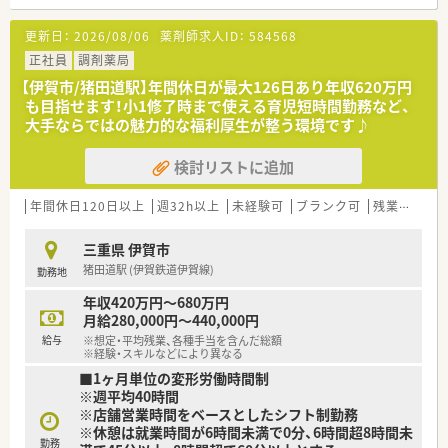
【法人特徴について】
更新日：
2026/08/06
薬剤師求人ID：
584568
■東海圏を中心に、北海道から中国地方まで約100店舗の調剤薬
局を展開しています。
正社員
調剤薬局
■調剤薬局事業のほか、介護施設の運営や医薬品卸売事業など、
【伊賀市/猪田道駅】年間休日が最大126日あり年収620万円
多角的な経営が特徴です。
も目指せます！小1修了時まで使える育児短時間勤務など、
■「良質の医療・介護サービスをより多くの人に提供する」とい
大手ならではの魅力的な福利厚生が整う環境です♪
う理念を掲げています。
検討リストに追加
【勤務実態について】
■完全週休2日制で年間休日は123日と、プライベートの時間も
しっかり確保できます。
年間休日120日以上
週32h以上
未経験可
ブランク可
残業なし(ほぼなし含む)
■伊賀市内にも複数店舗があるため、応援・協力体制が整ってお
り、休みやすい環境です。
三重県 伊賀市
■産休・育休の取得実績が多数あり、復帰後も安心してキャリア
猪田道駅 (伊賀鉄道伊賀線)
勤務地
を継続できます。
年収420万円～680万円
月給280,000円～440,000円
給与
※想定・平均残業、各種手当を含んだ総額
※経験・スキルなどにより異なる
■1ヶ月単位の変形労働時間制
※週平均40時間
※店舗営業時間をベースとしたシフト制勤務
※休憩は就業時間が6時間未満で0分、6時間超8時間未
勤務