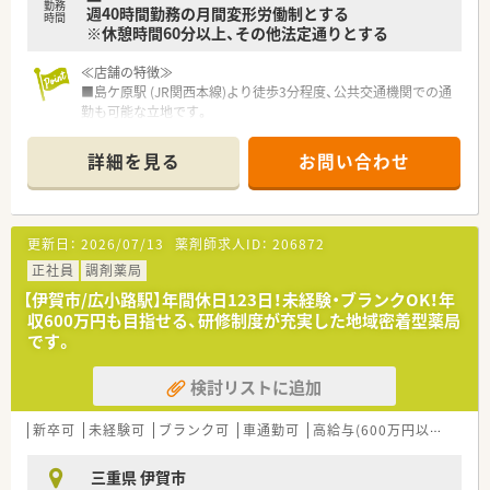
勤務
週40時間勤務の月間変形労働制とする
時間
※休憩時間60分以上、その他法定通りとする
≪こんな方にオススメ≫
◎複数科目を扱い、薬剤師としてスキルアップしたい方！
≪店舗の特徴≫
◎同じ店舗で長期的に働きたい方！
■島ケ原駅 (JR関西本線)より徒歩3分程度、公共交通機関での通
勤も可能な立地です。
■内科を応需しています。
■薬剤師複数名体制で、調剤過誤防止の為のＷチェックを徹底し
詳細を見る
お問い合わせ
ています！
■機材も充実しており、一包化鑑査機・全自動分包機・自動監査シ
ステムも完備しているため、調剤エラーの心配がなく、安心して
就業することができます。
更新日：
2026/07/13
薬剤師求人ID：
206872
＼＼こんな会社です／／
正社員
調剤薬局
■グループ全体で100近い店舗を出店、東海圏を中心に店舗展開
【伊賀市/広小路駅】年間休日123日！未経験・ブランクOK！年
している会社です。
収600万円も目指せる、研修制度が充実した地域密着型薬局
■出店エリアは、北海道・関東・中部・近畿・中国地方になります。
です。
■調剤薬局の他、介護付有料老人ホームといった介護施設を運営
するヘルスケア事業、
検討リストに追加
ジェネリック医薬品の卸売販売を行う医薬品卸事業など多角
的な経営を行っております。
■患者さまの安全・安心を第一に考え、独自の安全対策を整えら
新卒可
未経験可
ブランク可
車通勤可
高給与(600万円以上)
寮・
れており、最新の調剤機器や鑑査システムを導入しております。
■総合病院やクリニック門前など、様々な医療機関の近隣に薬局
三重県 伊賀市
を出店しています。