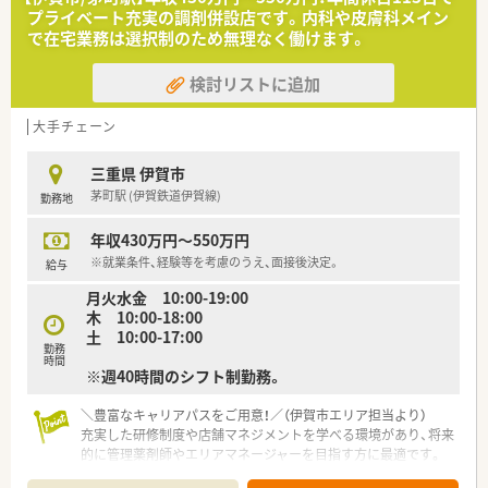
プライベート充実の調剤併設店です。内科や皮膚科メイン
で在宅業務は選択制のため無理なく働けます。
検討リストに追加
大手チェーン
三重県 伊賀市
茅町駅 (伊賀鉄道伊賀線)
勤務地
年収430万円～550万円
※就業条件、経験等を考慮のうえ、面接後決定。
給与
月火水金 10:00-19:00
木 10:00-18:00
土 10:00-17:00
勤務
時間
※週40時間のシフト制勤務。
＼豊富なキャリアパスをご用意！／（伊賀市エリア担当より）
充実した研修制度や店舗マネジメントを学べる環境があり、将来
的に管理薬剤師やエリアマネージャーを目指す方に最適です。