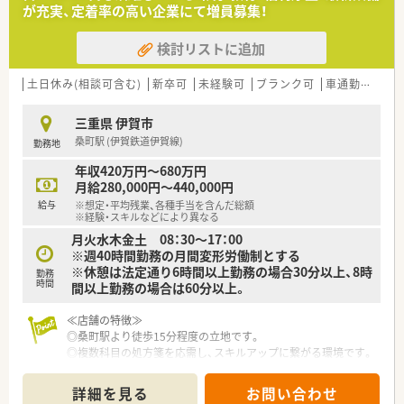
している会社です。
が充実、定着率の高い企業にて増員募集！
■出店エリアは、北海道・関東・中部・近畿・中国地方になります。
■調剤薬局の他、介護付有料老人ホームといった介護施設を運営
検討リストに追加
するヘルスケア事業、
ジェネリック医薬品の卸売販売を行う医薬品卸事業など多角
的な経営を行っております。
土日休み(相談可含む)
新卒可
未経験可
ブランク可
車通勤可
高給
■患者さまの安全・安心を第一に考え、独自の安全対策を整えら
れており、最新の調剤機器や鑑査システムを導入しております。
三重県 伊賀市
■総合病院やクリニック門前など、様々な医療機関の近隣に薬局
桑町駅 (伊賀鉄道伊賀線)
勤務地
を出店しています。
■年間休日120日以上と、プライベートとメリハリをつけながら
年収420万円～680万円
お仕事することができます。
月給280,000円～440,000円
■20-30代の若手薬剤師が多く活躍されています。
給与
※想定・平均残業、各種手当を含んだ総額
■ライフスタイルに合わせて、転居を伴うナショナル社員と地域
※経験・スキルなどにより異なる
限定勤務であるエリア社員を選択して頂けます。
月火水木金土 08：30～17：00
※週40時間勤務の月間変形労働制とする
≪福利厚生の充実≫
※休憩は法定通り6時間以上勤務の場合30分以上、8時
勤務
◎研修認定薬剤師の取得支援や社内の薬剤師教育セミナーを積
時間
間以上勤務の場合は60分以上。
極的に推進おり、単位取得に便利なe-ラーニングを特別価格で受
講できるなどの環境があります。
≪店舗の特徴≫
◎育児短時間勤務制度を設けており、お子様が小学校1年生修了
◎桑町駅より徒歩15分程度の立地です。
まで利用することができます。
◎複数科目の処方箋を応需し、スキルアップに繋がる環境です。
◎薬剤師複数名体制で、調剤過誤防止の為のＷチェックを徹底し
≪こんな方にオススメ≫
ています！
◎複数科目を扱い、薬剤師としてスキルアップしたい方！
詳細を見る
お問い合わせ
◎機材も充実しており、一包化鑑査機・全自動分包機・自動監査シ