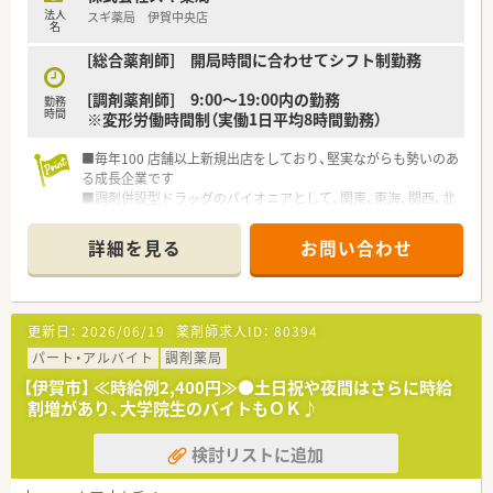
法人
スギ薬局 伊賀中央店
名
[総合薬剤師] 開局時間に合わせてシフト制勤務
[調剤薬剤師] 9:00～19:00内の勤務
勤務
時間
※変形労働時間制（実働1日平均8時間勤務）
■毎年100 店舗以上新規出店をしており、堅実ながらも勢いのあ
る成長企業です
■調剤併設型ドラッグのパイオニアとして、関東、東海、関西、北
陸・信州を中心に約1,700店舗以上を展開しています
■研修制度は様々なプランがあり、集合研修だけでなく任意で受
詳細を見る
お問い合わせ
講可能な研修も幅広く用意されています
■店舗で活躍する従業員、社外で活躍する従業員、将来経営幹部
となる従業員など、薬剤師として様々な活躍ができるフィールド
を用意されています
更新日：
2026/06/19
薬剤師求人ID：
80394
■総合薬剤師・調剤薬剤師（土日休み・19時までの勤務）どちらか
の働き方を選択できます
パート・アルバイト
調剤薬局
■調剤併設型だけでなく「医療モール・クリニック併設店舗」「敷
【伊賀市】 ≪時給例2,400円≫●土日祝や夜間はさらに時給
地内薬局」「訪問調剤特化型店舗」など様々な店舗を運営してい
割増があり、大学院生のバイトもＯＫ♪
ます
■在宅医療にも積極的取り組んでおり「訪問調剤特化型店舗」を
検討リストに追加
50店舗以上、無菌調剤室は業界最多の51店舗設置しています
■「プラチナくるみん認定企業」「健康経営優良法人2023（大規模