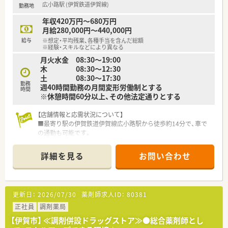
広小路駅 (伊賀鉄道伊賀線)
勤務地
■年間休日120日以上と、プライベートとメリハリをつけながら
お仕事することができます。
年収420万円～680万円
■20-30代の若手薬剤師が多く活躍されています。今後を担って
月給280,000円～440,000円
いただける薬剤師さんを募集！
給与
※想定・平均残業、各種手当を含んだ総額
■ライフスタイルに合わせて、転居を伴うナショナル社員と地域
※経験・スキルなどにより異なる
限定勤務であるエリア社員を選択して頂けます。
月火水金 08:30～19:00
木 08:30～12:30
≪福利厚生の充実≫
土 08:30～17:30
◎研修認定薬剤師の取得支援や社内の薬剤師教育セミナーを積
勤務
週40時間勤務の月間変形労働制とする
時間
極的に推進おり、単位取得に便利なe-ラーニングを特別価格で受
※休憩時間60分以上、その他法定通りとする
講できるなどの環境があります。
◎育児短時間勤務制度を設けており、お子様が小学校1年生修了
【店舗情報と応需状況について】
まで利用することができます。
■最寄り駅の伊賀鉄道伊賀線広小路駅から徒歩約14分で、車で
の通勤も可能です。
≪こんな方にオススメ≫
■内科、外科、消化器科の処方箋を応需しており、1日の処方箋枚
◎複数科目を扱い、薬剤師としてスキルアップしたい方！
数は40枚から80枚です。
◎同じエリアで長期的に働きたい方！
詳細を見る
お問い合わせ
■常時2名から3名の薬剤師と2名の事務員が在籍し、協力して業
務に取り組んでいます。
【募集背景と求める人物像について】
更新日：
2026/07/30
薬剤師求人ID：
80381
■今回は欠員補充のための募集であり、地域医療に貢献したいと
いう方を歓迎します。
正社員
調剤薬局
■未経験の方やブランクのある方でも、前向きに業務に取り組む
【伊賀市】 ≪調剤併設ドラッグストア≫●総合薬剤師とし
意欲があれば大丈夫です。