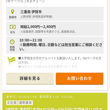
法人部門）認定」等を取得し一人ひとりが働きやすい環境が整備
Ｗワーク可
大手チェーン
されています
■充実した研修制度、人事制度、評価制度、キャリア支援制度等
三重県 伊賀市
があるのも特徴です
上野市駅 (伊賀鉄道伊賀線)
勤務地
時給2,000円～2,400円
※就業条件、経験等を考慮のうえ、面接後決定。
給与
10：00～21：00
※勤務時間、曜日、日数などは担当営業にご相談くださ
勤務
い。
時間
■大学院生の方のアルバイトも歓迎いたします。（Ｗワークの方
は不可）
■明るさとやる気のある方を歓迎いたします。
■勤務条件は応相談。週1日～ご相談ください！
詳細を見る
お問い合わせ
更新日：
2026/07/08
薬剤師求人ID：
333256
正社員
調剤薬局
【伊賀市/茅町駅】年収430万円〜550万円！年間休日113日で