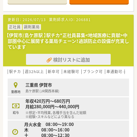
◎同じエリアで長期的に働きたい方！
ステムも完備しているため、調剤エラーの心配がなく、安心して
就業することができます。
更新日：
2026/07/13
薬剤師求人ID：
206881
≪こんな会社です≫
◎グループ全体で100近い店舗を出店、東海圏を中心に店舗展開
正社員
調剤薬局
している会社です。
【伊賀市/島ケ原駅 】駅チカ*正社員募集<地域医療に貢献>中
◎出店エリアは、北海道・関東・中部・近畿・中国地方になります。
部圏中心に展開する薬局チェーン！過誤防止の設備が充実し
◎調剤薬局の他、介護付有料老人ホームといった介護施設を運営
ています
するヘルスケア事業、ジェネリック医薬品の卸売販売を行う医薬
品卸事業を行い、医療・介護分野をサポートする企業として市場
検討リストに追加
ニーズに多角的に応える事業を展開している会社です。
◎患者さまの安全・安心を第一に考え、独自の安全対策を整えら
れており、最新の調剤機器や鑑査システムを導入しております。
駅チカ
週32h以上
新卒可
未経験可
ブランク可
車通勤可
高給与
◎総合病院やクリニック門前など、様々な医療機関の近隣に薬局
を出店しています。
三重県 伊賀市
◎年間休日120日以上と、プライベートとメリハリをつけながら
島ケ原駅 (JR関西本線)
勤務地
お仕事することができます。
◎20-30代の若手薬剤師が多く活躍されています！
年収420万円～680万円
月給280,000円～440,000円
≪福利厚生の充実≫
給与
※想定・平均残業、各種手当を含んだ総額
◎研修認定薬剤師の取得支援や社内の薬剤師教育セミナーを積
※経験・スキルなどにより異なる
極的に推進おり、単位取得に便利なe-ラーニングを特別価格で受
月火水金 08：00～19：00
講できるなどの環境があります。
木 08：00～16：00
◎育児短時間勤務制度を設けており、お子様が小学校1年生修了
土 08：00～12：30
まで利用することができます。