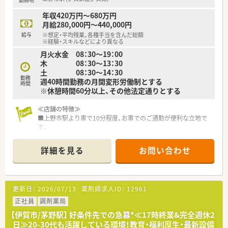
【求人情報について】
■正社員の募集となっており、ご経験やスキルなどを考慮の上で
年収420万円～680万円
年収380万から620万円の間で応相談です。
月給280,000円～440,000円
■転居を伴う転勤のあるナショナル社員と、特定のエリア限定で
給与
※想定・平均残業、各種手当を含んだ総額
勤務するエリア社員から選択が可能です。
※経験・スキルなどにより異なる
■採用困窮エリアに該当する場合は、1年から3年間の契約社員
月火水金 08：30～19：00
として高い年収の提示も相談いただけます。
木 08：30～13：30
土 08：30～14：30
勤務
週40時間勤務の月間変形労働制とする
時間
※休憩時間60分以上、その他法定通りとする
≪店舗の特徴≫
■上野市駅より車で10分程度、お車でのご通勤が便利な立地で
す。
■処方箋は1日80枚程度、主に内科・消化器科を応需しておりま
す。
詳細を見る
お問い合わせ
■近隣には複数店舗を展開していますので、急なお休みもご対応
が可能です。
■機材も充実しており、一包化鑑査機・全自動分包機・自動監査シ
ステムも完備しているため、調剤エラーの心配がなく、安心して
更新日：
2026/07/13
薬剤師求人ID：
12961
就業することができます。
正社員
調剤薬局
＼＼こんな会社です／／
【伊賀市/茅野駅】 好条件先での急募*≪17時終業&完全週休2
■グループ全体で100近い店舗を出店、東海圏を中心に店舗展開
日≫20-30代も活躍している環境！教育・福利厚生・最新設備