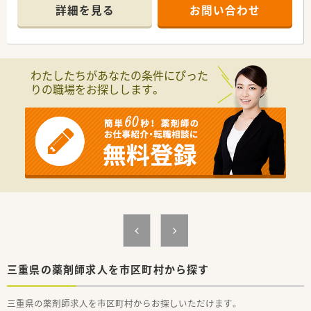
【店舗情報と応需状況について】
詳細を見る
お問い合わせ
■内科や皮膚科および糖尿病内科の処方箋を1日平均50枚から
60枚ほど応需しており幅広い経験が積めます。
■常時3名から4名の薬剤師が配置されているため一人当たりの
負担が少なく落ち着いて業務に取り組めます。
■茅町駅から徒歩6分ほどの立地にあり、通勤に便利なだけでな
わたしたちがあなたの条件にぴった
く地域住民の皆様に親しまれる店舗環境です。
りの職場をお探しします。
【職場環境と雰囲気】
■複数名の薬剤師が常駐しているため、業務中に不明点があって
もすぐに相談できる風通しの良い職場環境です。
■急なお休みが発生した場合でも人員体制にゆとりがあるため
カバーしやすく、お互いに助け合う風土があります。
■幅広い年齢層のスタッフが活躍しており、経験豊富な先輩薬剤
師からの手厚いフォローを受けながら成長できます。
【こんな方にオススメ】
■1人あたりの処方箋枚数が少なく、ゆとりを持った人員体制の
中でじっくりと患者様に向き合いたい方に最適です。
■お休みをしっかりと確保しつつ、残業代も1分単位で支給され
るなどメリハリをつけて働きたい方にオススメです。
■在宅業務への参加が選択可能であるため、まずは店舗での調剤
三重県の薬剤師求人を市区町村から探す
業務やOTC販売に専念して経験を積みたい方に最適です。
三重県の薬剤師求人を市区町村からお探しいただけます。