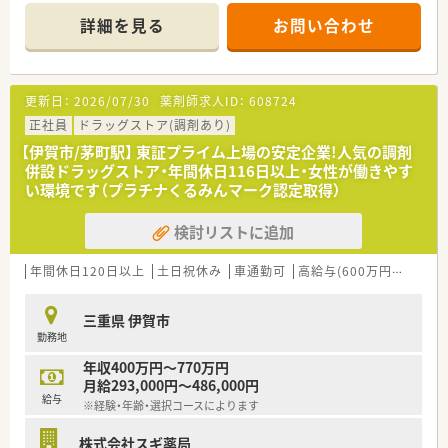
■研修制度は様々なプランがあり、集合研修だけでなく任意で受
詳細を見る
お問い合わせ
講可能な研修も幅広く用意されています
■店舗で活躍する従業員、社外で活躍する従業員、将来経営幹部
となる従業員など、薬剤師として様々な活躍ができるフィールド
を用意されています
更新日：
2026/07/30
薬剤師求人ID：
608724
■総合薬剤師・調剤薬剤師（土日休み・19時までの勤務）どちらか
の働き方を選択できます
正社員
ドラッグストア(調剤あり)
■調剤併設型だけでなく「医療モール・クリニック併設店舗」「敷
【伊賀市/茅町駅】 東証プライム上場の安定企業!人気の調剤
地内薬局」「訪問調剤特化型店舗」など様々な店舗を運営してい
併設ドラッグストア・年間休日116日以上・女性が働きやす
ます
い環境です（プラチナくるみんマーク認定取得）
■在宅医療にも積極的取り組んでおり「訪問調剤特化型店舗」を
50店舗以上、無菌調剤室は業界最多の51店舗設置しています
検討リストに追加
■「プラチナくるみん認定企業」「健康経営優良法人2023（大規模
法人部門）認定」等を取得し一人ひとりが働きやすい環境が整備
されています
年間休日120日以上
土日祝休み
車通勤可
高給与(600万円以上)
認
■充実した研修制度、人事制度、評価制度、キャリア支援制度等
があるのも特徴です
三重県 伊賀市
勤務地
年収400万円～770万円
月給293,000円～486,000円
給与
※経験・年齢・選択コースによります
株式会社スギ薬局