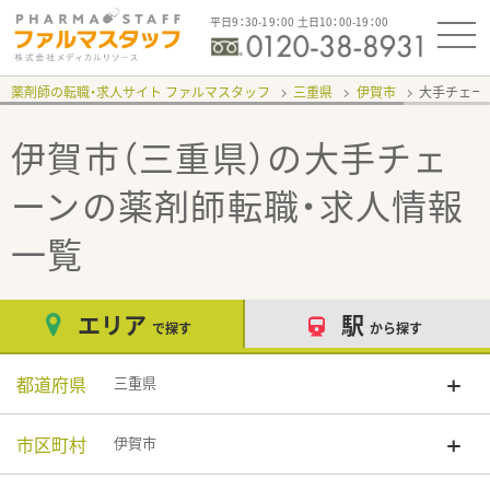
平日9：30-19：00 土日10：00-19：00
薬剤師の転職・求人サイト ファルマスタッフ
三重県
伊賀市
大手チェー
伊賀市（三重県）の大手チェ
ーン
の薬剤師転職・求人情報
一覧
エリア
駅
で探す
から探す
都道府県
三重県
市区町村
伊賀市