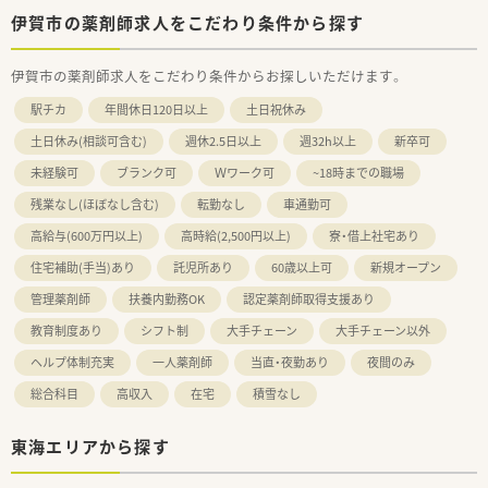
伊賀市の薬剤師求人をこだわり条件から探す
伊賀市の薬剤師求人をこだわり条件からお探しいただけます。
駅チカ
年間休日120日以上
土日祝休み
土日休み(相談可含む)
週休2.5日以上
週32h以上
新卒可
未経験可
ブランク可
Ｗワーク可
~18時までの職場
残業なし(ほぼなし含む)
転勤なし
車通勤可
高給与(600万円以上)
高時給(2,500円以上)
寮・借上社宅あり
住宅補助(手当)あり
託児所あり
60歳以上可
新規オープン
管理薬剤師
扶養内勤務OK
認定薬剤師取得支援あり
教育制度あり
シフト制
大手チェーン
大手チェーン以外
ヘルプ体制充実
一人薬剤師
当直・夜勤あり
夜間のみ
総合科目
高収入
在宅
積雪なし
東海エリアから探す