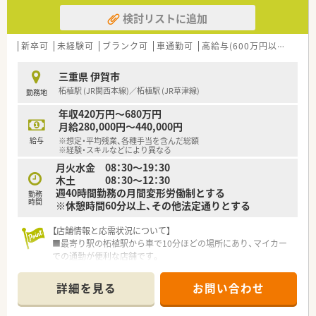
検討リストに追加
新卒可
未経験可
ブランク可
車通勤可
高給与(600万円以上)
寮・
三重県 伊賀市
柘植駅 (JR関西本線)／柘植駅 (JR草津線)
勤務地
年収420万円～680万円
月給280,000円～440,000円
給与
※想定・平均残業、各種手当を含んだ総額
※経験・スキルなどにより異なる
月火水金 08：30～19：30
木土 08：30～12：30
週40時間勤務の月間変形労働制とする
勤務
時間
※休憩時間60分以上、その他法定通りとする
【店舗情報と応需状況について】
■最寄り駅の柘植駅から車で10分ほどの場所にあり、マイカー
での通勤が便利な店舗です。
■主な応需科目は内科と小児科で、地域のかかりつけ薬局として
の役割を担っています。
詳細を見る
お問い合わせ
■地域住民の健康を支えるため、患者様一人ひとりと向き合った
丁寧な服薬指導を行います。