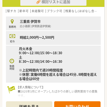
検討リストに追加
駅チカ
新卒可
未経験可
ブランク可
残業なし(ほぼなし含む)
車
三重県 伊賀市
広小路駅 (伊賀鉄道伊賀線)
勤務地
時給2,000円～2,500円
給与
月火木金
9：00～12：00/15：00～18：30
土
8：30～12：00/14：00～16：30
勤務
時間
※上記時間内で週20時間程度
※休憩：実働6時間を超える場合は45分、8時間を超え
る場合は60分
【求人情報について】
■2025年3月にオープンしたばかりの新しい調剤薬局での募集
です。
■最寄り駅から徒歩6分と通勤に便利な立地で、マイカー通勤も
可能です。
詳細を見る
お問い合わせ