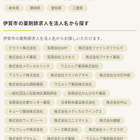
岐阜県
静岡県
愛知県
三重県
伊賀市の薬剤師求人を法人名から探す
伊賀市の薬剤師求人を法人名からお探しいただけます。
クラフト株式会社
有限会社NFP
株式会社ファインズファルマ
株式会社スギ薬局
有限会社コスモス
株式会社アイセイ薬局
株式会社メディカルリンク
ウエルシア薬局株式会社
アスラック株式会社
株式会社クスリのアオキ
株式会社なの花中部
株式会社はね調剤薬局
ウエルシア薬局株式会社
一般社団法人松阪地区薬剤師会
有限会社かんひちや薬局
有限会社志摩センター薬局
日本粉末薬品株式会社
株式会社中山
キョーワ薬局株式会社
株式会社メディカルウイングス
株式会社ウィズハート
株式会社ユニスマイル
株式会社健樹
アルフレッサ株式会社
シーズ株式会社
株式会社イーアスラボ
株式会社プライム
株式会社スギ薬局
ウエルシア薬局株式会社