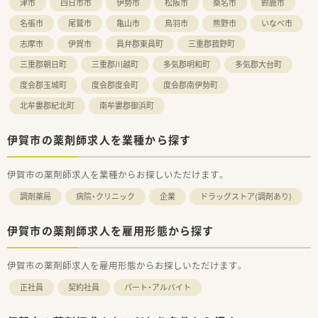
津市
四日市市
伊勢市
松阪市
桑名市
鈴鹿市
ています。
名張市
尾鷲市
亀山市
鳥羽市
熊野市
いなべ市
志摩市
伊賀市
員弁郡東員町
三重郡菰野町
三重郡朝日町
三重郡川越町
多気郡明和町
多気郡大台町
度会郡玉城町
度会郡度会町
度会郡南伊勢町
北牟婁郡紀北町
南牟婁郡御浜町
伊賀市の薬剤師求人を業種から探す
伊賀市の薬剤師求人を業種からお探しいただけます。
調剤薬局
病院・クリニック
企業
ドラッグストア(調剤あり)
伊賀市の薬剤師求人を雇用形態から探す
伊賀市の薬剤師求人を雇用形態からお探しいただけます。
正社員
契約社員
パート・アルバイト