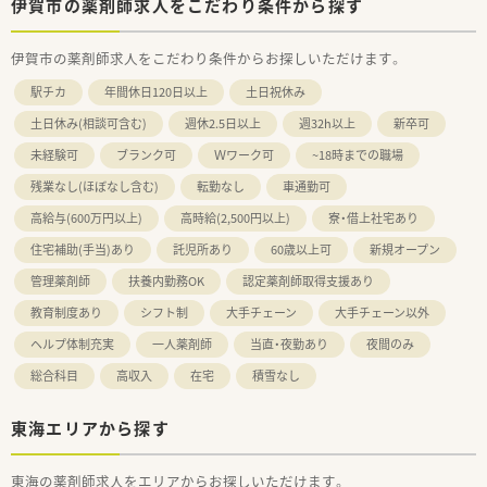
伊賀市の薬剤師求人をこだわり条件から探す
伊賀市の薬剤師求人をこだわり条件からお探しいただけます。
駅チカ
年間休日120日以上
土日祝休み
土日休み(相談可含む)
週休2.5日以上
週32h以上
新卒可
未経験可
ブランク可
Ｗワーク可
~18時までの職場
残業なし(ほぼなし含む)
転勤なし
車通勤可
高給与(600万円以上)
高時給(2,500円以上)
寮・借上社宅あり
住宅補助(手当)あり
託児所あり
60歳以上可
新規オープン
管理薬剤師
扶養内勤務OK
認定薬剤師取得支援あり
教育制度あり
シフト制
大手チェーン
大手チェーン以外
ヘルプ体制充実
一人薬剤師
当直・夜勤あり
夜間のみ
総合科目
高収入
在宅
積雪なし
東海エリアから探す
東海の薬剤師求人をエリアからお探しいただけます。