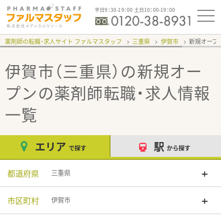
平日9：30-19：00 土日10：00-19：00
薬剤師の転職・求人サイト ファルマスタッフ
三重県
伊賀市
新規オープ
伊賀市（三重県）の新規オー
プン
の薬剤師転職・求人情報
一覧
エリア
駅
で探す
から探す
都道府県
三重県
市区町村
伊賀市