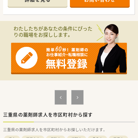
■残業はほとんど発生しないため、仕事後の時間を有効に活用で
きます。
【募集背景と求める人物像について】
■新規開局に伴い、これから一緒に薬局を創り上げていく仲間を
わたしたちがあなたの条件にぴった
募集します。
りの職場をお探しします。
■地域医療に貢献したいという想いをお持ちの方を心よりお待
ちしております。
■調剤経験のある方はもちろん、未経験やブランクのある方も歓
迎いたします。
【想定される業務内容】
■門前の耳鼻咽喉科クリニックからの処方箋を中心とした調剤
業務が主です。
■患者様への丁寧な服薬指導や、薬歴の管理なども担当していた
だきます。
■地域の医療機関と連携を取りながら、在宅医療にも関わってい
ただきます。
【こんな方にオススメ】
■新しい環境で心機一転、キャリアをスタートさせたいとお考え
三重県の薬剤師求人を市区町村から探す
の方に最適です。
■仕事と私生活のバランスを大切にしながら、専門性を高めてい
三重県の薬剤師求人を市区町村からお探しいただけます。
きたい方。
■子育てとの両立を目指している方にも、働きやすい環境が整っ