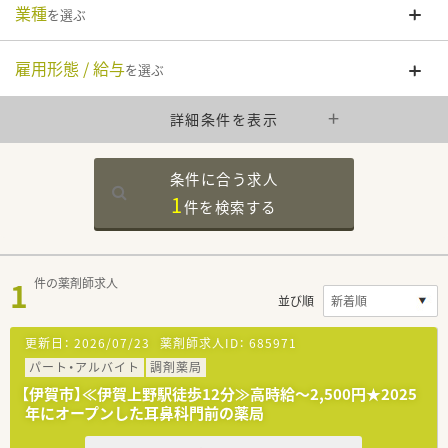
業種
を選ぶ
雇用形態 / 給与
を選ぶ
詳細条件を表示
条件に合う求人
1
件を
検索する
1
件の薬剤師求人
並び順
更新日：
2026/07/23
薬剤師求人ID：
685971
パート・アルバイト
調剤薬局
【伊賀市】≪伊賀上野駅徒歩12分≫高時給～2,500円★2025
年にオープンした耳鼻科門前の薬局