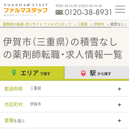
平日9：30-19：00 土日10：00-19：00
薬剤師の転職・求人サイト ファルマスタッフ
三重県
伊賀市
積雪なし
伊賀市（三重県）の積雪なし
の薬剤師転職・求人情報一覧
エリア
駅
で探す
から探す
都道府県
三重県
市区町村
伊賀市
業種
を選ぶ