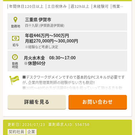
年間休日120日以上
土日祝休み
週32h以上
未経験可
残業なし(ほぼなし含む)
三重県 伊賀市
四十九駅 (伊賀鉄道伊賀線)
勤務地
年収446万円～500万円
月給270,000円～300,000円
給与
※経験など考慮し決定
月火水木金 08:30～17:00
※休憩60分
勤務
時間
■デスクワークがメインですので基本的なPCスキルが必要です
が、企業内管理薬剤師の経験がない方も歓迎！
■20代～40代の方が活躍中！今後を担っていって頂ける方を歓
迎！
詳細を見る
お問い合わせ
＼こんなお仕事です／
薬剤師職として事務的・学術的な立場から支店全体をサポート頂
くポジションになります。
・薬事関連業務(保健所への届出業務、お得意先の許可状況)
更新日：
2026/07/23
薬剤師求人ID：
556750
・品質管理業務(医薬品の温度管理、期限管理、衛生管理)
・DI業務(医療機関や薬局からの問い合わせ対応)
契約社員
企業