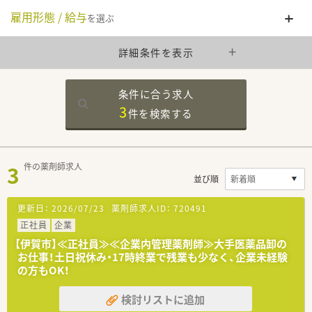
雇用形態 / 給与
を選ぶ
詳細条件を表示
条件に合う求人
3
件を
検索する
3
件の薬剤師求人
並び順
更新日：
2026/07/23
薬剤師求人ID：
720491
正社員
企業
【伊賀市】≪正社員≫≪企業内管理薬剤師≫大手医薬品卸の
お仕事！土日祝休み・17時終業で残業も少なく、企業未経験
の方もOK！
検討リストに追加