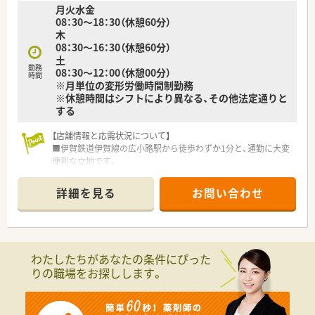
月火水金
08：30～18：30（休憩60分）
木
08：30～16：30（休憩60分）
土
勤務
08：30～12：00（休憩00分）
時間
※月単位の変形労働時間制勤務
※休憩時間はシフトにより異なる、その他法定通りと
する
【店舗情報と応需状況について】
■伊賀鉄道伊賀線の広小路駅から徒歩わずか1分と、通勤に大変
便利な立地です。
■応需科目は内科、心療内科、眼科、アレルギー科と多岐にわた
り、1日平均120～150枚の処方箋を応需しています。
詳細を見る
お問い合わせ
■薬剤師は常時3～5名体制で、医療事務スタッフと協力しなが
ら業務を進めています。
【想定される業務内容】
■主な業務は、医療機関からの処方箋に基づく調剤業務、監査、
わたしたちがあなたの条件にぴった
服薬指導となります。
りの職場をお探しします。
■内科や心療内科、眼科など複数の診療科に対応するため、幅広
い知識や応対スキルが身につきます。
■保険調剤業務に加え、患者様の健康相談に応じたり、OTC販売
にも携わっていただきます。