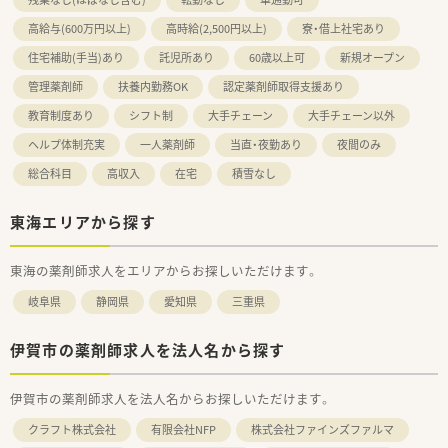
高給与(600万円以上)
高時給(2,500円以上)
寮・借上社宅あり
住宅補助(手当)あり
託児所あり
60歳以上可
新規オープン
管理薬剤師
扶養内勤務OK
認定薬剤師取得支援あり
教育制度あり
シフト制
大手チェーン
大手チェーン以外
ヘルプ体制充実
一人薬剤師
当直・夜勤あり
夜間のみ
総合科目
高収入
在宅
積雪なし
東海エリアから探す
東海の薬剤師求人をエリアからお探しいただけます。
岐阜県
静岡県
愛知県
三重県
伊賀市の薬剤師求人を法人名から探す
伊賀市の薬剤師求人を法人名からお探しいただけます。
クラフト株式会社
有限会社NFP
株式会社ファインズファルマ