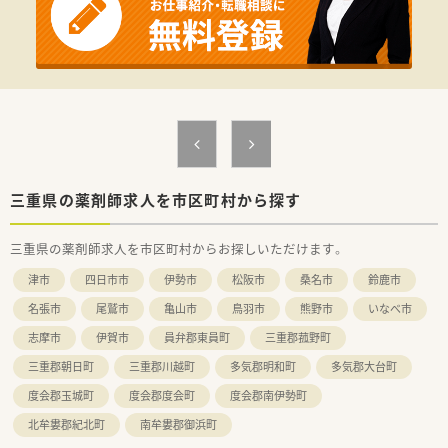
【想定されるキャリアイメージ】
■薬剤師としての専門性を追求するスペシャリストの道が用意
されています。
■店舗運営や管理業務を経験し、会社運営の中枢に関わるゼネラ
リストとしての道も選択可能です。
■将来的に独立開業を目指す方のために、FC（フランチャイズ）
での独立支援制度も完備しています。
【こんな方にオススメ】
■広小路駅から徒歩1分と駅チカのため、公共交通機関で便利に
三重県の薬剤師求人を市区町村から探す
通勤したい方に最適です。
■ワークライフバランスを重視し、年間休日120日以上や高い有
三重県の薬剤師求人を市区町村からお探しいただけます。
休消化率を求める方におすすめです。
■20代であれば未経験でも応募可能で、充実した教育体制のも
津市
四日市市
伊勢市
松阪市
桑名市
鈴鹿市
と成長したい意欲のある方。
名張市
尾鷲市
亀山市
鳥羽市
熊野市
いなべ市
志摩市
伊賀市
員弁郡東員町
三重郡菰野町
三重郡朝日町
三重郡川越町
多気郡明和町
多気郡大台町
度会郡玉城町
度会郡度会町
度会郡南伊勢町
北牟婁郡紀北町
南牟婁郡御浜町