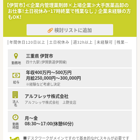
・教育業務(社内従業員への研修をサポート役として指導)
【伊賀市】≪企業内管理薬剤師×上場企業≫大手医薬品卸の
お仕事！土日祝休み・17時終業で残業なし♪企業未経験の方
＼こんな会社です／
もOK！
■医療用医薬品を中心に、検査試薬、医療機器等をはじめ医療現
場で必要なあらゆるものを取り扱うプライム市場上場企業で
検討リストに追加
す。
■医薬品卸業以外にも病医院や薬局の運営を情報面で支えるシ
ステム、サービスの提供など様々な側面から日本の医療を支えて
年間休日120日以上
土日祝休み
週32h以上
未経験可
残業なし(ほぼなし含む)
います。
■定期的な研修や、エリア内でのつながりも活発！薬剤師フォロ
三重県 伊賀市
ーのための専門部署もございますので安心して働けます。
四十九駅 (伊賀鉄道伊賀線)
勤務地
※50才以上は嘱託社員としての採用となります。
年収400万円～500万円
月給250,000円～300,000円
給与
※経験など考慮し決定
アルフレッサ株式会社
法人
アルフレッサ株式会社 上野支店
名
月～金
08:30～17:00(休憩60分)
勤務
時間
■デスクワークがメインですので基本的なPCスキルが必要です