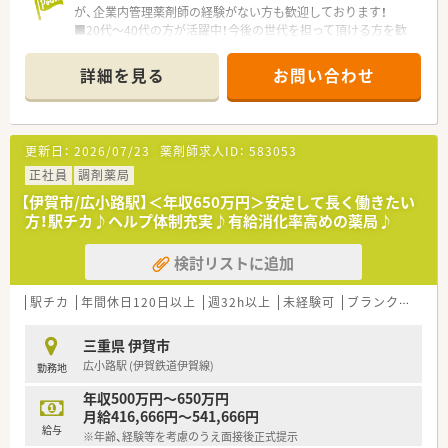
が、企業内管理薬剤師の経験がない方も歓迎しております！
■20代～40代の方が活躍中！今後の世代を担って頂ける方を歓
迎！
詳細を見る
お問い合わせ
＼こんなお仕事です／
薬剤師職として事務的・学術的な立場から支店全体をサポート頂
くポジションになります。
・薬事関連業務(保健所への届出業務、お得意先の許可状況)
更新日：
2026/07/23
薬剤師求人ID：
583053
・品質管理業務(医薬品の温度管理、期限管理、衛生管理)
・DI業務(医療機関や薬局からの問い合わせ対応)
正社員
調剤薬局
・教育業務(社内従業員への研修をサポート役として指導)
【伊賀市/広小路駅】＜年収650万円＞安定して長く働きたい
方！駅チカ♪ヘルプ体制充実♪有給消化率高めの薬局♪
＼こんな会社です／
■医療用医薬品を中心に、検査試薬、医療機器等をはじめ医療現
検討リストに追加
場で必要なあらゆるものを取り扱うプライム市場上場企業で
す。
■医薬品卸業以外にも病医院や薬局の運営を情報面で支えるシ
駅チカ
年間休日120日以上
週32h以上
未経験可
ブランク可
転
ステム、サービスの提供など様々な側面から日本の医療を支えて
います。
三重県 伊賀市
■定期的な研修や、エリア内でのつながりも活発！薬剤師フォロ
広小路駅 (伊賀鉄道伊賀線)
勤務地
ーのための専門部署もございますので安心して働けます。
年収500万円～650万円
※50才以上は嘱託社員としての採用となります。
月給416,666円～541,666円
※定年60才（65才までの継続雇用有）
給与
※年齢、経験等を考慮のうえ面接後正式提示