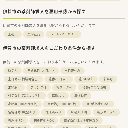
伊賀市の薬剤師求人を雇用形態から探す
伊賀市の薬剤師求人を雇用形態からお探しいただけます。
正社員
契約社員
パート・アルバイト
伊賀市の薬剤師求人をこだわり条件から探す
伊賀市の薬剤師求人をこだわり条件からお探しいただけます。
駅チカ
年間休日120日以上
土日祝休み
土日休み(相談可含む)
週休2.5日以上
週32h以上
新卒可
未経験可
ブランク可
Ｗワーク可
~18時までの職場
残業なし(ほぼなし含む)
転勤なし
車通勤可
高給与(600万円以上)
高時給(2,500円以上)
寮・借上社宅あり
住宅補助(手当)あり
託児所あり
60歳以上可
新規オープン
管理薬剤師
扶養内勤務OK
認定薬剤師取得支援あり