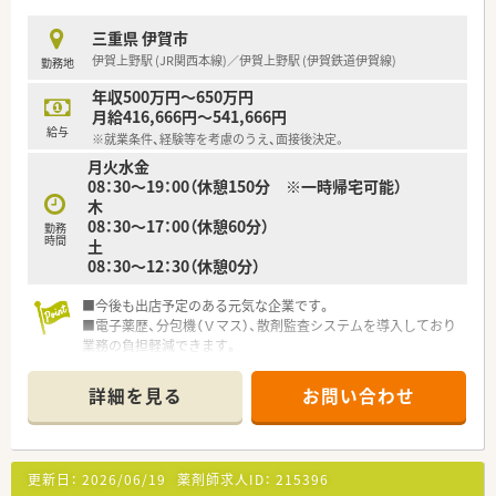
店舗デザインなどの決定権があるケースもあり、非常に自由度の
高い社風でございます。
三重県 伊賀市
■全国各地にエリアマネージャーやラウンダー勤務の方がいる
伊賀上野駅 (JR関西本線)／伊賀上野駅 (伊賀鉄道伊賀線)
勤務地
ので、急なお休みやシフトのご要望なども、ご相談がしやすい環
境となります。
年収500万円～650万円
産休・育休の実績も多数あり、女性にとっても働きやすい会社
月給416,666円～541,666円
です。
給与
※就業条件、経験等を考慮のうえ、面接後決定。
■30代で取締役へご就任される方もおり、キャリアステップア
月火水金
ップを目指す方には、多くのチャンスがございますので、非常に
08：30～19：00（休憩150分 ※一時帰宅可能）
やりがいのある環境となります。
木
■多科目の経験をしたい！というご希望があれば複数店舗の掛け
08：30～17：00（休憩60分）
持ちも相談可能で、
勤務
時間
土
異動希望などの希望についても、柔軟に対応頂けます。
08：30～12：30（休憩0分）
■独立開業支援も行っておりまして、まずは店舗の管理薬剤師と
して勤務しながら、ノウハウを学び、フランチャイズ契約では無
■今後も出店予定のある元気な企業です。
く、完全独立店舗で開業となります。
■電子薬歴、分包機（Ｖマス）、散剤監査システムを導入しており
独立後も経営面でのご相談をはじめ、薬事情報の提供・グルー
業務の負担軽減できます。
プ研修会への参加も可能です。
■代表も薬剤師として現場に立っておられ、薬剤師の負担軽減に
■慶弔特別休暇・慶弔見舞金や健康診断の費用負担、お薬代のサ
関して理解のある環境です。
ポート、e-ラーニングの無料受講、保養施設・ホテルの優待、時短
詳細を見る
お問い合わせ
制度、退職金制度など様々な福利厚生もご用意されています。
〈こんな方にもおスメ〉
■高年収希望の方
更新日：
2026/06/19
薬剤師求人ID：
215396
■経営基盤の安定している薬局で腰を据えて働きたい方