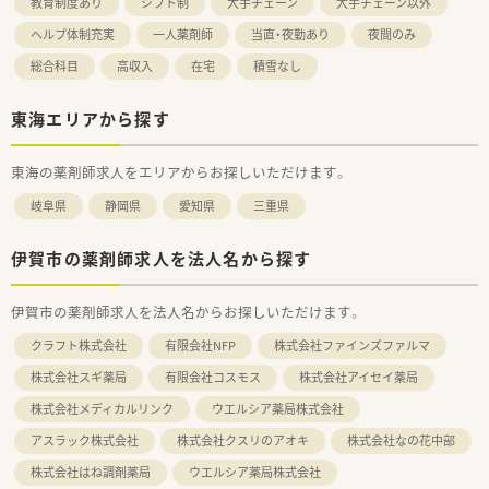
教育制度あり
シフト制
大手チェーン
大手チェーン以外
ヘルプ体制充実
一人薬剤師
当直・夜勤あり
夜間のみ
総合科目
高収入
在宅
積雪なし
東海エリアから探す
東海の薬剤師求人をエリアからお探しいただけます。
岐阜県
静岡県
愛知県
三重県
伊賀市の薬剤師求人を法人名から探す
伊賀市の薬剤師求人を法人名からお探しいただけます。
クラフト株式会社
有限会社NFP
株式会社ファインズファルマ
株式会社スギ薬局
有限会社コスモス
株式会社アイセイ薬局
株式会社メディカルリンク
ウエルシア薬局株式会社
アスラック株式会社
株式会社クスリのアオキ
株式会社なの花中部
株式会社はね調剤薬局
ウエルシア薬局株式会社