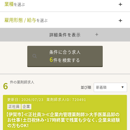
業種
を選ぶ
雇用形態 / 給与
を選ぶ
詳細条件を表示
条件に合う求人
6
件を
検索する
6
件の薬剤師求人
並び順
更新日：
2026/07/23
薬剤師求人ID：
720491
正社員
企業
【伊賀市】≪正社員≫≪企業内管理薬剤師≫大手医薬品卸の
お仕事！土日祝休み・17時終業で残業も少なく、企業未経験
の方もOK！