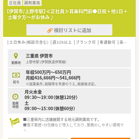
正社員
調剤薬局
【伊賀市/上野市駅】≪正社員≫耳鼻科門前●日祝＋他1日＋
土曜夕方～がお休み♪
検討リストに追加
土日休み(相談可含む)
週32h以上
ブランク可
車通勤可
高給与(600万円以上)
三重県 伊賀市
上野市駅 (伊賀鉄道伊賀線)
勤務地
年収500万円～650万円
月給416,666円～541,666円
給与
※就業条件、経験等を考慮のうえ、面接後決定。
月火水金
09：30～19：00（休憩120分）
土
勤務
時間
09：00～15：00（休憩60分）
■三重県内に店舗展開する地元調剤薬局です。
■電子薬歴・分包機など導入しており、業務のしやすい環境で
す。
■耳鼻科門前でブランクのある方でも取り組みやすい環境で