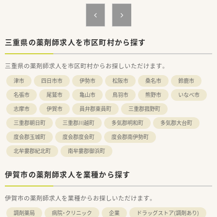
三重県の薬剤師求人を市区町村から探す
三重県の薬剤師求人を市区町村からお探しいただけます。
津市
四日市市
伊勢市
松阪市
桑名市
鈴鹿市
名張市
尾鷲市
亀山市
鳥羽市
熊野市
いなべ市
志摩市
伊賀市
員弁郡東員町
三重郡菰野町
三重郡朝日町
三重郡川越町
多気郡明和町
多気郡大台町
度会郡玉城町
度会郡度会町
度会郡南伊勢町
北牟婁郡紀北町
南牟婁郡御浜町
伊賀市の薬剤師求人を業種から探す
伊賀市の薬剤師求人を業種からお探しいただけます。
調剤薬局
病院・クリニック
企業
ドラッグストア(調剤あり)