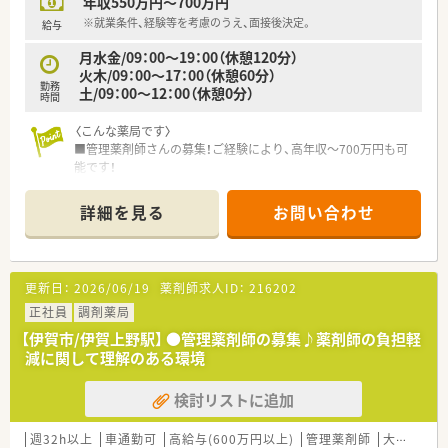
年収550万円～700万円
※50才以上は嘱託社員としての採用となります。
※定年60才（65才までの継続雇用有）
※就業条件、経験等を考慮のうえ、面接後決定。
給与
月水金/09：00～19：00（休憩120分）
火木/09：00～17：00（休憩60分）
勤務
土/09：00～12：00（休憩0分）
時間
〈こんな薬局です〉
■管理薬剤師さんの募集！ご経験により、高年収～700万円も可
能です！
■透析をメインに受けています。
■処方箋枚数は水曜日は50枚/日、それ以外の曜日は20枚/日程
詳細を見る
お問い合わせ
度です。
■残業はほぼなし、プライベートの時間を大切にしながら勤務で
きます。
更新日：
2026/06/19
薬剤師求人ID：
216202
〈法人概要〉
■兵庫県に本社がある全国に280店舗以上ある調剤薬局チェー
正社員
調剤薬局
ングループ様です。
【伊賀市/伊賀上野駅】 ●管理薬剤師の募集♪薬剤師の負担軽
創業より無借金経営を続けており、他業種も運営されている安
減に関して理解のある環境
定基盤のあるグループ様です。
地域密着型の店舗ですので、個人在宅や施設在宅も行っている
検討リストに追加
店舗が多くございます。
■新店の店舗名は社員公募で決まったりするケースや新規開局
時には管理薬剤師様に、
週32h以上
車通勤可
高給与(600万円以上)
管理薬剤師
大手チェーン以外