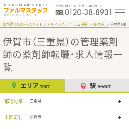
平日9：30-19：00 土日10：00-19：00
薬剤師の転職・求人サイト ファルマスタッフ
三重県
伊賀市
管理薬剤師
伊賀市（三重県）の管理薬剤
師
の薬剤師転職・求人情報一
覧
エリア
駅
で探す
から探す
都道府県
三重県
市区町村
伊賀市