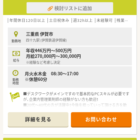
検討リストに追加
年間休日120日以上
土日祝休み
週32h以上
未経験可
残業なし(ほぼなし含む)
三重県 伊賀市
四十九駅 (伊賀鉄道伊賀線)
勤務地
年収446万円～500万円
月給270,000円～300,000円
給与
※経験など考慮し決定
月火水木金 08:30～17:00
※休憩60分
勤務
時間
■デスクワークがメインですので基本的なPCスキルが必要です
が、企業内管理薬剤師の経験がない方も歓迎！
■20代～40代の方が活躍中！今後を担っていって頂ける方を歓
迎！
詳細を見る
お問い合わせ
＼こんなお仕事です／
薬剤師職として事務的・学術的な立場から支店全体をサポート頂
くポジションになります。
・薬事関連業務(保健所への届出業務、お得意先の許可状況)