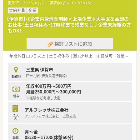
更新日：
2026/07/23
薬剤師求人ID：
556750
・品質管理業務(医薬品の温度管理、期限管理、衛生管理)
・DI業務(医療機関や薬局からの問い合わせ対応)
契約社員
企業
・教育業務(社内従業員への研修をサポート役として指導)
【伊賀市】≪企業内管理薬剤師×上場企業≫大手医薬品卸の
お仕事！土日祝休み・17時終業で残業なし♪企業未経験の方
＼こんな会社です／
もOK！
■医療用医薬品を中心に、検査試薬、医療機器等をはじめ医療現
場で必要なあらゆるものを取り扱うプライム市場上場企業で
検討リストに追加
す。
■医薬品卸業以外にも病医院や薬局の運営を情報面で支えるシ
ステム、サービスの提供など様々な側面から日本の医療を支えて
年間休日120日以上
土日祝休み
週32h以上
未経験可
残業なし(ほぼなし含む)
います。
■定期的な研修や、エリア内でのつながりも活発！薬剤師フォロ
三重県 伊賀市
ーのための専門部署もございますので安心して働けます。
四十九駅 (伊賀鉄道伊賀線)
勤務地
※50才以上は嘱託社員としての採用となります。
年収400万円～500万円
月給250,000円～300,000円
給与
※経験など考慮し決定
アルフレッサ株式会社
法人
アルフレッサ株式会社 上野支店
名
月～金
08:30～17:00(休憩60分)
勤務