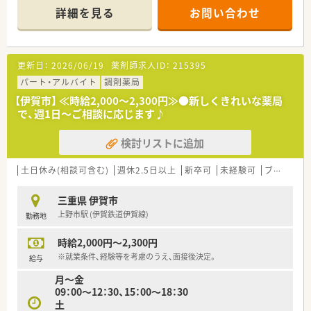
す。
詳細を見る
お問い合わせ
更新日：
2026/06/19
薬剤師求人ID：
215395
パート・アルバイト
調剤薬局
【伊賀市】 ≪時給2,000～2,300円≫●新しくきれいな薬局
で、週1日～ご相談に応じます♪
検討リストに追加
土日休み(相談可含む)
週休2.5日以上
新卒可
未経験可
ブランク可
三重県 伊賀市
上野市駅 (伊賀鉄道伊賀線)
勤務地
時給2,000円～2,300円
※就業条件、経験等を考慮のうえ、面接後決定。
給与
月～金
09：00～12：30、15：00～18：30
土