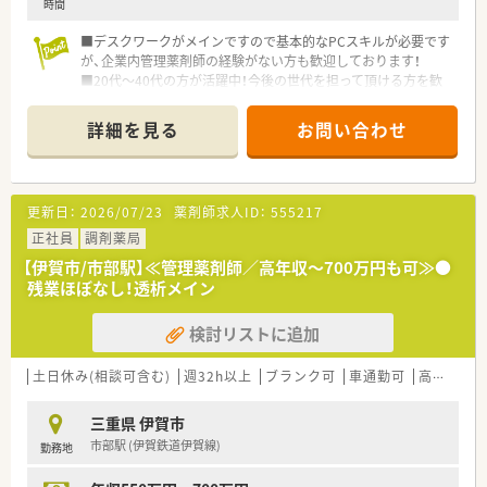
時間
■デスクワークがメインですので基本的なPCスキルが必要です
が、企業内管理薬剤師の経験がない方も歓迎しております！
■20代～40代の方が活躍中！今後の世代を担って頂ける方を歓
迎！
詳細を見る
お問い合わせ
＼こんなお仕事です／
薬剤師職として事務的・学術的な立場から支店全体をサポート頂
くポジションになります。
・薬事関連業務(保健所への届出業務、お得意先の許可状況)
更新日：
2026/07/23
薬剤師求人ID：
555217
・品質管理業務(医薬品の温度管理、期限管理、衛生管理)
・DI業務(医療機関や薬局からの問い合わせ対応)
正社員
調剤薬局
・教育業務(社内従業員への研修をサポート役として指導)
【伊賀市/市部駅】≪管理薬剤師／高年収～700万円も可≫●
残業ほぼなし！透析メイン
＼こんな会社です／
■医療用医薬品を中心に、検査試薬、医療機器等をはじめ医療現
検討リストに追加
場で必要なあらゆるものを取り扱うプライム市場上場企業で
す。
■医薬品卸業以外にも病医院や薬局の運営を情報面で支えるシ
土日休み(相談可含む)
週32h以上
ブランク可
車通勤可
高給与(600万円以上)
ステム、サービスの提供など様々な側面から日本の医療を支えて
います。
三重県 伊賀市
■定期的な研修や、エリア内でのつながりも活発！薬剤師フォロ
市部駅 (伊賀鉄道伊賀線)
勤務地
ーのための専門部署もございますので安心して働けます。