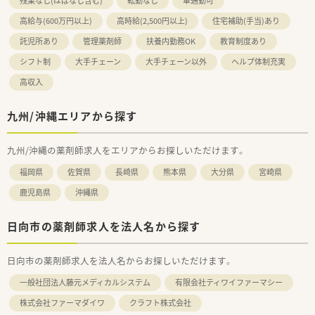
残業なし(ほぼなし含む)
転勤なし
車通勤可
高給与(600万円以上)
高時給(2,500円以上)
住宅補助(手当)あり
託児所あり
管理薬剤師
扶養内勤務OK
教育制度あり
シフト制
大手チェーン
大手チェーン以外
ヘルプ体制充実
高収入
九州/沖縄エリアから探す
九州/沖縄の薬剤師求人をエリアからお探しいただけます。
福岡県
佐賀県
長崎県
熊本県
大分県
宮崎県
鹿児島県
沖縄県
日向市の薬剤師求人を法人名から探す
日向市の薬剤師求人を法人名からお探しいただけます。
一般社団法人藤元メディカルシステム
有限会社ティワイファーマシー
株式会社ファーマダイワ
クラフト株式会社