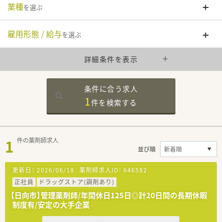
業種
を選ぶ
雇用形態 / 給与
を選ぶ
詳細条件を表示
条件に合う求人
1
件を
検索する
1
件の薬剤師求人
並び順
更新日：
2026/06/18
薬剤師求人ID：
646582
正社員
ドラッグストア(調剤あり)
【日向市】管理薬剤師/年間休日125日◎計20日間の長期休暇
制度有/安定の大手企業