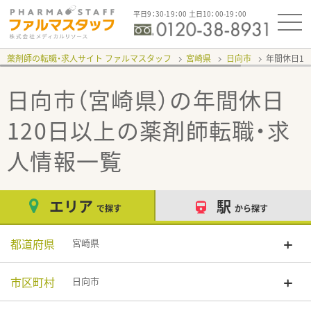
平日9：30-19：00 土日10：00-19：00
薬剤師の転職・求人サイト ファルマスタッフ
宮崎県
日向市
年間休日12
日向市（宮崎県）の年間休日
120日以上
の薬剤師転職・求
人情報一覧
エリア
駅
で探す
から探す
都道府県
宮崎県
市区町村
日向市