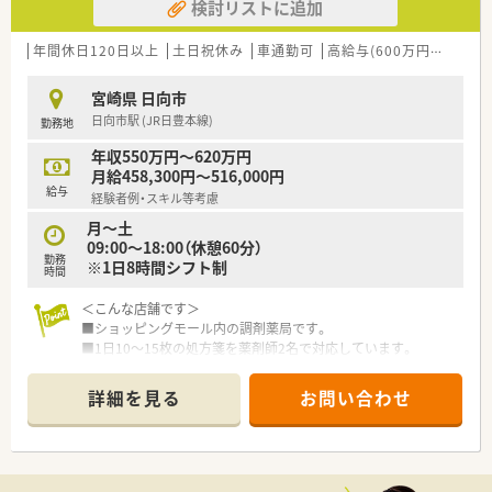
検討リストに追加
年間休日120日以上
土日祝休み
車通勤可
高給与(600万円以上)
教
宮崎県 日向市
日向市駅 (JR日豊本線)
勤務地
年収550万円～620万円
月給458,300円～516,000円
給与
経験者例・スキル等考慮
月～土
09:00～18:00（休憩60分）
勤務
※1日8時間シフト制
時間
＜こんな店舗です＞
■ショッピングモール内の調剤薬局です。
■1日10～15枚の処方箋を薬剤師2名で対応しています。
■広域処方を取り扱っていますので、幅広い処方内容に携わるこ
とが可能です。
詳細を見る
お問い合わせ
■祝日の勤務はありますが、土日休みの為ライフワークバランス
が取れる環境です。
■勤務後のお買い物もでき便利です。
＜こんな企業です＞