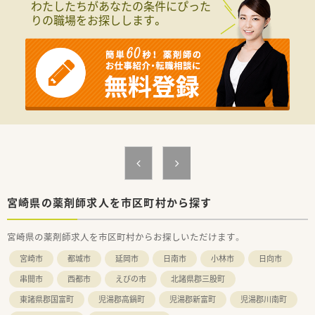
わたしたちがあなたの条件にぴった
■ドラッグストア事業を主力事業の１つとして医薬品や健康食
りの職場をお探しします。
品、化粧品を品揃えしたヘルス＆ビューティーケアの売り場を展
開しています。
■希望によって商品部や教育担当、薬事担当、売場マネジメント
などドラッグストア事業に関わる幅広い業務を経験できます。
■完全週休2日制+年間17日の長期休暇制度もございますので年
間休日は122日と充実しております。
■育児休業は最大3年間の取得が可能。育児時短勤務はお子様が
小学校卒業する迄取得が可能です。
■総合共済会、企業年金基金、団体生命保険、社員持株会、財形貯
蓄制度といった大手ならではの福利厚生も魅力です。
宮崎県の薬剤師求人を市区町村から探す
宮崎県の薬剤師求人を市区町村からお探しいただけます。
宮崎市
都城市
延岡市
日南市
小林市
日向市
串間市
西都市
えびの市
北諸県郡三股町
東諸県郡国富町
児湯郡高鍋町
児湯郡新富町
児湯郡川南町