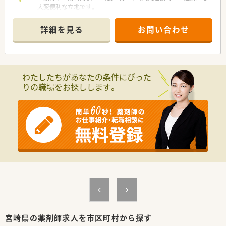
大変便利な立地です。
■主な応需科目は産科と婦人科に特化しており、専門知識を深め
ることができます。
詳細を見る
お問い合わせ
■処方箋は一日30枚前後で、患者様一人ひとりに時間をかけて
対応する薬局です。
【募集背景と求める人物像について】
■今回は欠員補充のため、地域に根差し、患者様と丁寧に向き合
わたしたちがあなたの条件にぴった
える方を募集します。
りの職場をお探しします。
■産婦人科領域に特化しているため、この分野の知識を深めたい
という方を歓迎します。
■患者様とのコミュニケーションを大切にし、親身に相談に乗れ
る方を求めています。
【求人情報について】
■ご自身の生活に合わせて、年収との調整で週休3日の働き方を
選択することも可能です。
■ご経験やスキルを十分に考慮し、年収550万円の提示も可能な
求人となっています。
■賞与は年間で計4ヶ月分の支給実績があり、頑張りがしっかり
と評価される環境です。
宮崎県の薬剤師求人を市区町村から探す