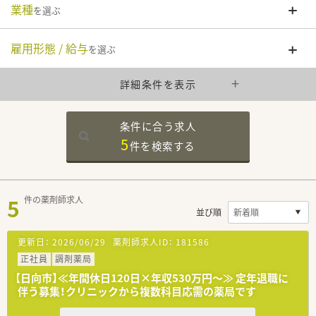
業種
を選ぶ
雇用形態 / 給与
を選ぶ
詳細条件を表示
条件に合う求人
5
件を
検索する
5
件の薬剤師求人
並び順
更新日：
2026/06/29
薬剤師求人ID：
181586
正社員
調剤薬局
【日向市】≪年間休日120日×年収530万円～≫ 定年退職に
伴う募集！クリニックから複数科目応需の薬局です