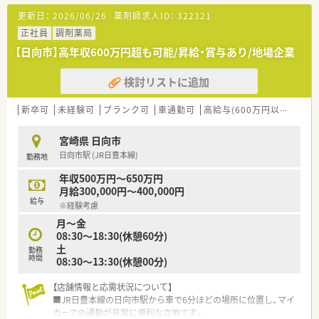
リウマチ科などの処方箋を1日70枚応需しています。
更新日：
2026/06/26
薬剤師求人ID：
322321
■近隣の門前クリニックとは定期的に打ち合わせを実施してお
り、非常に良好な関係性が構築されている環境です。
正社員
調剤薬局
■開局時間は平日17時30分まで、土曜は午前のみとなっており、
【日向市】高年収600万円超も可能/昇給・賞与あり/地場企業
プライベートの予定も立てやすい営業時間です。
検討リストに追加
【法人特徴について】
■宮崎県内で複数店舗を展開しており、各店舗間の距離も近いた
め、スタッフ同士のヘルプ体制が整っております。
新卒可
未経験可
ブランク可
車通勤可
高給与(600万円以上)
教
■各店舗の在庫管理状況を全店で把握できるシステムを導入し
ており、効率的な店舗運営を実現している会社です。
宮崎県 日向市
■社長は積極的に社員とコミュニケーションを取っており、困っ
日向市駅 (JR日豊本線)
勤務地
たことがあれば何でも直接相談ができる社風です。
年収500万円～650万円
【職場環境と雰囲気】
月給300,000円～400,000円
■20代から50代まで幅広い年齢層のスタッフが活躍しており、
給与
※経験考慮
勤続20年以上のベテランも在籍する定着率の高い職場です。
月～金
■お互いに協力して助け合うことを大切にしており、退職した方
08:30～18:30(休憩60分)
が別の薬局を経験した後に戻ってくることも多いです。
土
■患者様とのコミュニケーションの行き違いを防ぐための監視
勤務
時間
08:30～13:30(休憩00分)
モニターを設置しており、安心して働ける環境です。
【店舗情報と応需状況について】
■JR日豊本線の日向市駅から車で6分ほどの場所に位置し、マイ
カーでの通勤が非常に便利な立地です。