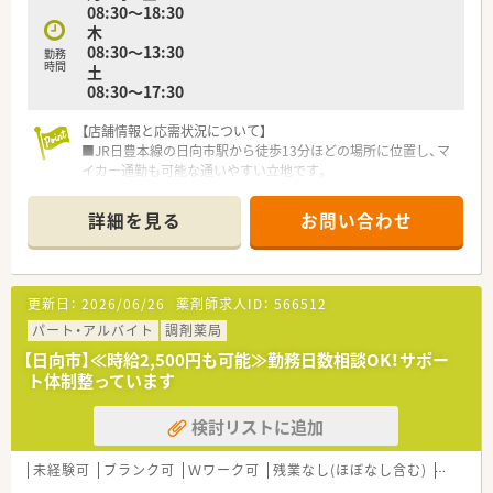
08:30～18:30
現したい方におすすめの職場です。
木
■事務スタッフのサポートを受けながら、対人業務や専門的な業
08:30～13:30
務に集中して働きたい方に向いています。
勤務
時間
土
08:30～17:30
【店舗情報と応需状況について】
■JR日豊本線の日向市駅から徒歩13分ほどの場所に位置し、マ
イカー通勤も可能な通いやすい立地です。
■近隣のこどもクリニックから小児科の処方箋をメインに、1日
あたり約70枚を応需しております。
詳細を見る
お問い合わせ
■現在は薬剤師3名の体制で業務にあたっており、一人ひとりの
患者様に丁寧に対応できる環境です。
【募集背景と求める人物像について】
更新日：
2026/06/26
薬剤師求人ID：
566512
■地域医療への貢献度を高めるための増員募集であり、より手厚
い人員体制を構築する目的があります。
パート・アルバイト
調剤薬局
■調剤経験の有無や年齢は問わず、小児科医療に興味があり意欲
【日向市】≪時給2,500円も可能≫勤務日数相談OK！サポー
的に業務に取り組める方を歓迎します。
ト体制整っています
■チームワークを大切にし、患者様やスタッフと円滑なコミュニ
ケーションが取れる方を求めています。
検討リストに追加
【想定される業務内容】
■主に小児科の処方箋に基づいた調剤、粉薬やシロップ剤の作
未経験可
ブランク可
Ｗワーク可
残業なし(ほぼなし含む)
車通勤
成、監査、服薬指導などを担当します。