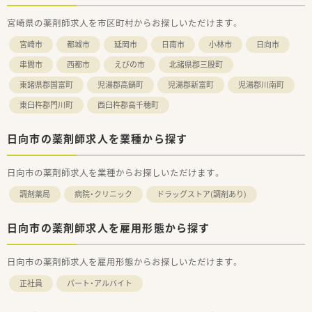
宮崎県の薬剤師求人を市区町村からお探しいただけます。
宮崎市
都城市
延岡市
日南市
小林市
日向市
串間市
西都市
えびの市
北諸県郡三股町
東諸県郡国富町
児湯郡高鍋町
児湯郡新富町
児湯郡川南町
東臼杵郡門川町
西臼杵郡高千穂町
日向市の薬剤師求人を業種から探す
日向市の薬剤師求人を業種からお探しいただけます。
調剤薬局
病院・クリニック
ドラッグストア(調剤あり)
日向市の薬剤師求人を雇用形態から探す
日向市の薬剤師求人を雇用形態からお探しいただけます。
正社員
パート・アルバイト