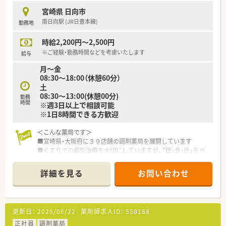
■電子薬歴にはEMシステムを、調剤機器にはユヤマ製を導入し
宮崎県 日向市
ており、効率的な業務遂行が可能です。
南日向駅 (JR日豊本線)
勤務地
■お子様や保護者の方への丁寧な服薬指導や、不安を取り除くよ
うなコミュニケーションが求められます。
時給2,200円～2,500円
【こんな方が活躍中】
※ご経験・勤務時間などを考慮いたします
給与
■子育て中のママさん薬剤師も多数在籍しており、家庭と仕事を
月～金
両立しながら生き生きと活躍しています。
08:30～18:00（休憩60分）
■若手からベテランまで幅広い年代が在籍し、それぞれの経験を
土
活かして協力し合いながら働いています。
08:30～13:00(休憩00分)
勤務
■調剤未経験からスタートした社員も多く、充実した研修制度を
時間
※週3日以上で相談可能
活用して第一線で活躍している職場です。
※1日8時間できる方歓迎
＜こんな薬局です＞
■宮崎県・大阪府に３９店舗の調剤薬局を展開しています
■くすりでの病気治療を大切にしていますが、「医・食・住」をベ
ースとした薬以外の様々な角度から病気にアプローチする取り
組みを行っている薬局です。
詳細を見る
お問い合わせ
■社内にウォーキングイベントや健康フェアを実施して地域の
健康増進に取り組む健康フェア実行委員会や病気の根本的原因
の１つが食にあると考え、
その食の基本となる「食材」の質から見直し、病気を治すために
更新日：
2026/06/22
薬剤師求人ID：
550188
必要な本物の食材を世の中に、広く提供することを目的とした農
業推進委員会など6つの委員会がございます。
正社員
調剤薬局