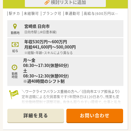
検討リストに追加
駅チカ
未経験可
ブランク可
車通勤可
高給与(600万円以上)
管
宮崎県 日向市
日向市駅 (JR日豊本線)
勤務地
年収530万円～600万円
月給441,600円～500,000円
給与
※経験・年齢・スキルにより異なる
月～金
08:30～17:30(休憩60分)
土
勤務
08:30～12:30(休憩00分)
時間
※週40時間のシフト制
＼ワークライフバランス重視の方へ／（日向市エリア担当より）
定年退職による欠員募集です！年間休日は120日あり、残業も変
形労働時間制で調整可能。有休も取りやすい環境で、仕事と私生
活を無理なく両立できますよ。
＊------------------------------------------＊
詳細を見る
お問い合わせ
【店舗情報と応需状況について】
■日向市駅から徒歩5分の好立地にあり、整形外科や心療内科、