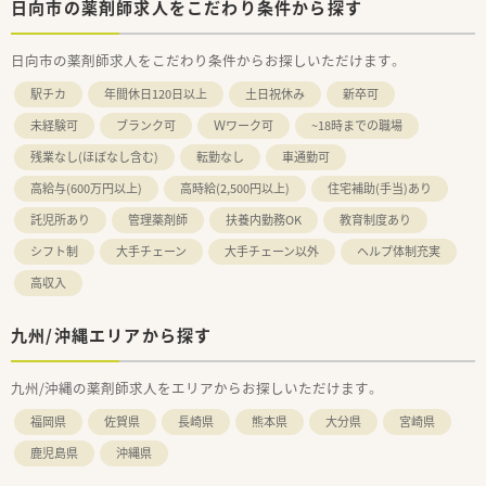
日向市の薬剤師求人をこだわり条件から探す
日向市の薬剤師求人をこだわり条件からお探しいただけます。
駅チカ
年間休日120日以上
土日祝休み
新卒可
未経験可
ブランク可
Ｗワーク可
~18時までの職場
残業なし(ほぼなし含む)
転勤なし
車通勤可
高給与(600万円以上)
高時給(2,500円以上)
住宅補助(手当)あり
託児所あり
管理薬剤師
扶養内勤務OK
教育制度あり
シフト制
大手チェーン
大手チェーン以外
ヘルプ体制充実
高収入
九州/沖縄エリアから探す
九州/沖縄の薬剤師求人をエリアからお探しいただけます。
福岡県
佐賀県
長崎県
熊本県
大分県
宮崎県
鹿児島県
沖縄県