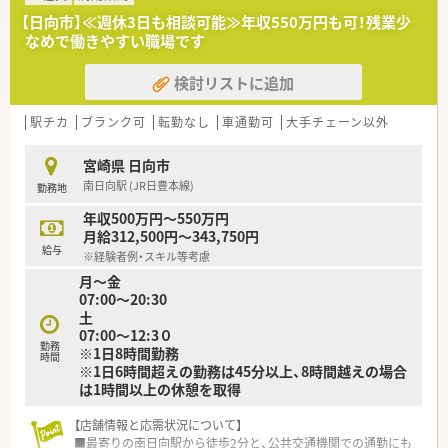
■特に宮崎県内ではでは随一のネットワークを持っており、処方
【日向市】≪週休3日も相談可能≫年収550万円も可！残業少
箋の応需先は広域病院を始め、内科・胃腸科・循環器科・小児科等
なめで働きやすい職場です
多科目に渡っており幅広い知識をバランスよく身に付けること
が可能となっております。
検討リストに追加
＜研修制度＞
■新入社員に対して社会人・医療人としての接遇マナー及び薬剤
駅チカ
ブランク可
転勤なし
車通勤可
大手チェーン以外
師としてのスキルアプの研修を行っています。
■専門性にとらわれず広く知識を学び倫理性も身に着けること
宮崎県 日向市
で物事の本質を見抜ける人の育成を目指した社員育成ゼミを開
南日向駅 (JR日豊本線)
勤務地
催。
ゼミの形式としては、自由に本を紹介し意見を出しあう形や、指
年収500万円～550万円
定のテーマに沿って意見を出し合う形式をとっています。
月給312,500円～343,750円
■店舗ごとでメーカーの勉強会開催、常に新しい知識の習得がで
給与
※経験者例・スキル等考慮
きます。
月～金
07:00～20:30
土
07:00～12:3０
勤務
※1日8時間勤務
時間
※1日6時間超えの勤務は45分以上、8時間越えの場合
は1時間以上の休憩を取得
【店舗情報と応需状況について】
■最寄りの南日向駅から徒歩2分と、公共交通機関での通勤にも