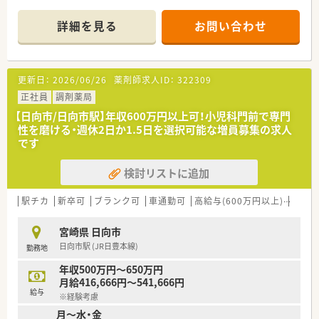
■近隣の総合病院から内科や整形外科、耳鼻科など多岐にわたる
科目の処方箋を応需しております。
詳細を見る
お問い合わせ
■1日平均80枚の処方箋を、薬剤師3名と事務員6名という手厚い
人員体制で協力して対応しています。
【募集背景と求める人物像について】
更新日：
2026/06/26
薬剤師求人ID：
322309
■組織の若返りと体制強化を図るため、10名程度の増員募集を
急募の温度感で積極的に行っています。
正社員
調剤薬局
■経験の有無や年齢を問わず、意欲のある方を幅広く受け入れて
【日向市/日向市駅】年収600万円以上可！小児科門前で専門
いる柔軟な採用体制を整えています。
性を磨ける・週休2日か1.5日を選択可能な増員募集の求人
■地域医療に貢献したいという想いを持ち、患者様一人ひとりと
です
丁寧に向き合える方を求めています。
検討リストに追加
【想定される業務内容】
■内科、外科、整形外科、耳鼻科など幅広い科目の処方箋に基づ
いた調剤や監査、服薬指導を行います。
駅チカ
新卒可
ブランク可
車通勤可
高給与(600万円以上)
教育
■電子薬歴にはEMシステムを、調剤機器にはユヤマ製を導入し
ており、効率的な業務遂行が可能です。
宮崎県 日向市
■総合病院門前ならではの多種多様な症例に触れることで、薬剤
日向市駅 (JR日豊本線)
勤務地
師としての総合的な知識を深められます。
年収500万円～650万円
【こんな方にオススメ】
月給416,666円～541,666円
■総合病院の門前薬局で幅広い科目の処方箋経験を積み、薬剤師
給与
※経験考慮
としてのスキルを高めたい方に最適です。
月～水・金
■ライフスタイルに合わせて休日数を選びたい方や、高年収を実